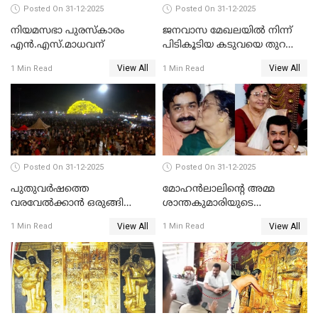
Posted On 31-12-2025
Posted On 31-12-2025
നിയമസഭാ പുരസ്‌കാരം
ജനവാസ മേഖലയിൽ നിന്ന്
എൻ.എസ്.മാധവന്
പിടികൂടിയ കടുവയെ തുറന്നു
വിട്ടു
View All
View All
1 Min Read
1 Min Read
Posted On 31-12-2025
Posted On 31-12-2025
പുതുവര്‍ഷത്തെ
മോഹന്‍ലാലിന്റെ അമ്മ
വരവേല്‍ക്കാന്‍ ഒരുങ്ങി
ശാന്തകുമാരിയുടെ
ലോകം
സംസ്‌കാരം ഇന്ന്
View All
View All
1 Min Read
1 Min Read