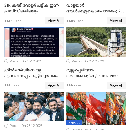
SIR കരട് വോട്ടര്‍ പട്ടിക ഇന്ന്
വാളയാർ
പ്രസിദ്ധീകരിക്കും
ആൾക്കൂട്ടകൊലപാതകം; 2
പേർ കൂടി കസ്റ്റഡിയിൽ
View All
View All
1 Min Read
1 Min Read
Posted On 23-12-2025
Posted On 23-12-2025
ഗ്രീന്‍ലന്‍ഡിനെ യു
മുല്ലപ്പെരിയാര്‍
എസിനൊപ്പം കൂട്ടിച്ചേര്‍ക്കും
അണക്കെട്ടിന്റെ ബലക്ഷയ
നിര്‍ണയം; പരിശോധന ഇന്ന്
View All
View All
1 Min Read
1 Min Read
തുടങ്ങും
KERALA
Posted On 23-12-2025