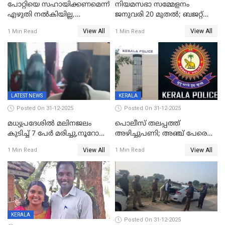
പോറ്റിയെ സഹായിക്കണമെന്ന്
നിയമസഭാ സമ്മേളനം
എഴുതി നൽകിയില്ല,
ജനുവരി 20 മുതല്‍; ബജറ്റ്
ജനങ്ങളെ
അവതരണം അവസാനവാരം;
View All
View All
1 Min Read
1 Min Read
തെറ്റിദ്ധരിപ്പിക്കരുത്,
മന്ത്രിസഭാ
സാങ്കൽപ്പിക കഥകൾ
യോഗതീരുമാനങ്ങൾ
പ്രചരിപ്പിക്കുന്നുവെന്നും
കടകംപള്ളി സുരേന്ദ്രൻ
LATEST NEWS
KERALA
Posted On 31-12-2025
Posted On 31-12-2025
മധ്യപ്രദേശിൽ മലിനജലം
പൊലീസ് തലപ്പത്ത്
കുടിച്ച് 7 പേർ മരിച്ചു,നൂറോളം
അഴിച്ചുപണി; അഞ്ച് പേരെ
പേർ ഗുരുതരാവസ്ഥയിൽ
ഐജി റാങ്കിലേക്ക്
View All
View All
1 Min Read
1 Min Read
ഉയർത്തി,അജിതാ ബീഗം
ക്രൈംബ്രാഞ്ച് ഐജി,
എസ്.ശ്യാംസുന്ദർ
ഇന്റലിജൻസ് ഐജി
KERALA
Posted On 31-12-2025