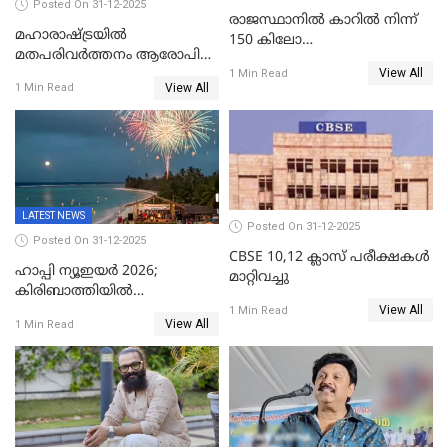
Posted On 31-12-2025
രാജസ്ഥാനിൽ കാറിൽ നിന്ന്
മഹാരാഷ്ട്രയിൽ
150 കിലോ
മതപരിവർത്തനം ആരോപിച്ചു
സ്ഫോടകവസ്തുക്കൾ
View All
അറസ്റ്റിലായ മലയാളി
1 Min Read
പിടികൂടി
View All
1 Min Read
വൈദികനും ഭാര്യയ്ക്കും
ഉൾപ്പെടെ 11പേർക്കും ജാമ്യം
LATEST NEWS
Posted On 31-12-2025
Posted On 31-12-2025
CBSE 10,12 ക്ലാസ് പരീക്ഷകള്‍
ഹാപ്പി ന്യൂഇയർ 2026;
മാറ്റിവച്ചു
കിരിബാത്തിയിൽ
View All
പുതുവർഷമെത്തി
1 Min Read
View All
1 Min Read