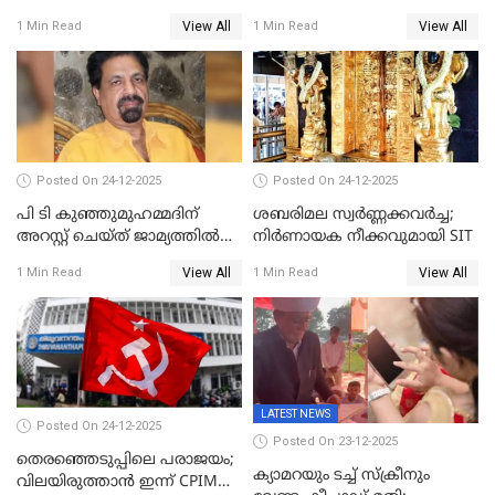
പ്രതിഷേധവിമായി
ജ്വല്ലറിയില്‍ പരിശോധന
View All
View All
1 Min Read
1 Min Read
കോൺഗ്രസ്
Posted On 24-12-2025
Posted On 24-12-2025
പി ടി കുഞ്ഞുമുഹമ്മദിന്
ശബരിമല സ്വര്‍ണ്ണക്കവര്‍ച്ച;
അറസ്റ്റ് ചെയ്ത് ജാമ്യത്തില്‍
നിർണായക നീക്കവുമായി SIT
വിട്ടു
View All
View All
1 Min Read
1 Min Read
LATEST NEWS
Posted On 24-12-2025
Posted On 23-12-2025
തെരഞ്ഞെടുപ്പിലെ പരാജയം;
ക്യാമറയും ടച്ച് സ്ക്രീനും
വിലയിരുത്താന്‍ ഇന്ന് CPIM