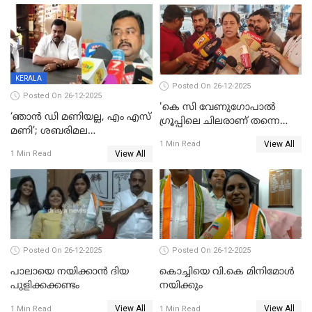
പ്രസിഡന്‍റ് തെരഞ്ഞെടുപ്പ്
വിൽപ്പന; മലയാളി കുടിച്ചു
തീർത്തത് 333 കോടിയുടെ
മദ്യം
KERALA
Posted On 26-12-2025
Posted On 26-12-2025
'കെ സി വേണുഗോപാല്‍
‘ഞാൻ ഡി മണിയല്ല, എം എസ്
ഗ്രൂപ്പിലെ ചിലരാണ് തന്നെ
മണി’; ശബരിമല
തഴഞ്ഞത്'; ലാലി ജെയിംസ്
View All
സ്വർണക്കവർച്ചയുമായി ഒരു
1 Min Read
View All
1 Min Read
ബന്ധവും ഇല്ലെന്ന് എസ്ഐടി
ചോദ്യം ചെയ്ത ദിണ്ടിഗലിലെ
വ്യവസായി
Posted On 26-12-2025
Posted On 26-12-2025
പാലായെ നയിക്കാന്‍ ദിയ
കൊച്ചിയെ വി.കെ മിനിമോള്‍
പുളിക്കക്കണ്ടം
നയിക്കും
View All
View All
1 Min Read
1 Min Read