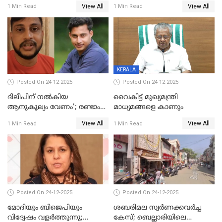
പതിപ്പിച്ച നേറ്റിവിറ്റി കാര്‍ഡ്
കടന്നാക്രമിയ്ക്കുന്നു; എല്ലാ
View All
View All
1 Min Read
1 Min Read
നല്‍കുമെന്ന് മുഖ്യമന്ത്രി; SIR
ആക്രമണങ്ങൾക്കും പിന്നിലും
ഹെല്‍പ് ഡസ്‌കുകള്‍
സംഘപരിവാർ’; മുഖ്യമന്ത്രി
ആരംഭിക്കാന്‍ മന്ത്രിസഭാ
യോഗ തീരുമാനം
KERALA
Posted On 24-12-2025
Posted On 24-12-2025
ദിലീപിന് നല്‍കിയ
വൈകിട്ട് മുഖ്യമന്ത്രി
ആനുകൂല്യം വേണം'; രണ്ടാം
മാധ്യമങ്ങളെ കാണും
പ്രതി മാര്‍ട്ടിന്‍
View All
View All
1 Min Read
1 Min Read
ഹൈക്കോടതിയില്‍
Posted On 24-12-2025
Posted On 24-12-2025
മോദിയും ബിജെപിയും
ശബരിമല സ്വര്‍ണക്കവര്‍ച്ച
വിദ്വേഷം വളർത്തുന്നു;
കേസ്; ബെല്ലാരിയിലെ