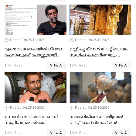
Posted On 25-12-2025
Posted On 25-12-2025
രൂക്ഷമായ ഭാഷയിൽ വിവാദ
ഉണ്ണികൃഷ്ണന്‍ പോറ്റിയെയും
ഫേസ്ബുക്ക് പോസ്റ്റുമായി
സുധീഷ് കുമാറിനെയും
നടൻ വിനായകൻ
വീണ്ടും ചോദ്യം ചെയ്ത് SIT
View All
View All
1 Min Read
1 Min Read
Posted On 25-12-2025
Posted On 25-12-2025
ഉന്നാവ് ബലാത്സംഗ കേസ്;
ഡൽഹിയിലെ കത്തീഡ്രൽ
സുപ്രീം കോടതിയെ
ചർച്ച് ഓഫ് റിഡംപ്ഷൻ
സമീപിക്കാനൊരുങ്ങി
സന്ദർശിച്ച് പ്രധാനമന്ത്രി
View All
View All
1 Min Read
1 Min Read
അതിജീവിത