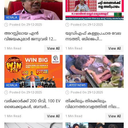
KERALA
Posted On 29-12-2025
Posted On 29-12-2025
അറസ്റ്റിലായ എൻ
യുഡിഎഫ് കള്ളപ്രചാര വേല
വിജയകുമാർ ജനുവരി 12
നടത്തി, ബിജെപി
വരെ റിമാൻഡിൽ;
ഹിന്ദുവർഗീയത പ്രചരിപ്പിച്ചു,
View All
View All
1 Min Read
1 Min Read
ജാമ്യാപേക്ഷ ഈ മാസം 31ന്
ശബരിമല അത്ര
പരിഗണിക്കും
തിരിച്ചടിയായില്ല,സർക്കാരിനെക്കുറ
ജനങ്ങൾക്ക് മികച്ച
അഭിപ്രായം, എല്‍ഡിഎഫ്
അധികാരം നിലനിര്‍ത്തും,
ലോക്സഭ
തെരഞ്ഞെടുപ്പിനേക്കാൾ 17
KERALA
LATEST NEWS
ലക്ഷം വോട്ട് ലഭിച്ചു
Posted On 29-12-2025
Posted On 29-12-2025
വരിക്കാർക്ക് 200 ടിവി, 100 EV
തിക്കിലും തിരക്കിലും
ബൈക്കുകൾ, ബമ്പർ
വിമാനത്താവളത്തില്‍ നിലത്ത്
സമ്മാനമായി EV കാർ
വീണ് വിജയ്
View All
View All
1 Min Read
1 Min Read
ഉൾപ്പെടെ 2 കോടി രൂപയുടെ
സമ്മാനങ്ങളുമായി