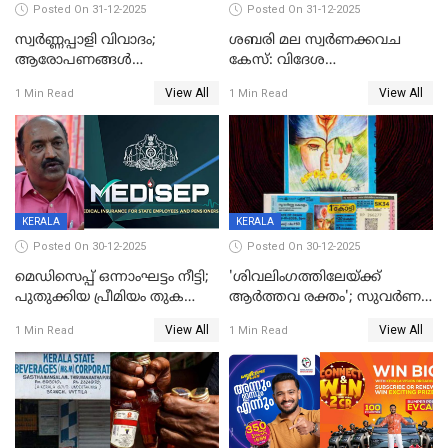
Posted On 31-12-2025
Posted On 31-12-2025
സ്വർണ്ണപ്പാളി വിവാദം;
ശബരി മല സ്വർണക്കവച
ആരോപണങ്ങൾ
കേസ്: വിദേശ
അവസാനിക്കുന്നില്ല
വ്യവസായിയുടെ ആരോപണം
View All
View All
1 Min Read
1 Min Read
നിഷേധിച്ച് ഡി മണി
KERALA
KERALA
Posted On 30-12-2025
Posted On 30-12-2025
മെഡിസെപ്പ് ഒന്നാംഘട്ടം നീട്ടി;
'ശിവലിംഗത്തിലേയ്ക്ക്
പുതുക്കിയ പ്രീമിയം തുക
ആര്‍ത്തവ രക്തം'; സുവര്‍ണ
ഈടാക്കുക ജനുവരി 31
കേരളം ലോട്ടറിയിലെ
View All
View All
1 Min Read
1 Min Read
മുതൽ
ചിത്രത്തിനെതിരെ ഹിന്ദു
ഐക്യവേദി പരാതി നൽകി