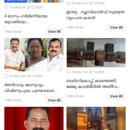
LATEST NEWS
Posted On 22-12-2025
Posted On 22-12-2025
ഇന്ത്യ - ന്യൂസിലാൻഡ് സ്വതന്ത്ര
4 മാസം ഗർഭിണിയായ
വ്യാപാര കരാർ
യുവതിയെ
View All
വെട്ടിക്കൊലപ്പെടുത്തി
1 Min Read
View All
1 Min Read
പിതാവും സഹോദരനും;
ദുരഭിമാനക്കൊലയിൽ
നടുങ്ങി കർണാടക
Posted On 22-12-2025
Posted On 22-12-2025
ടെലിസ്‌കോപ്പ് കണ്ടെത്തി;
അൻവറും ജാനുവും
ജമ്മു കാശ്മീരില്‍ അതീവ
വിഷ്ണുപുരം ചന്ദ്രശേഖരന്റെ
ജാഗ്രത നിര്‍ദ്ദേശം
View All
പാർട്ടിയും UDF
1 Min Read
View All
1 Min Read
അസോസിയേറ്റ് അംഗങ്ങൾ;
അസോസിയേറ്റ്
അംഗമാകാനില്ലെന്നും
UDFലേക്കില്ലെന്നും
വിഷ്ണുപുരം ചന്ദ്രശേഖരൻ