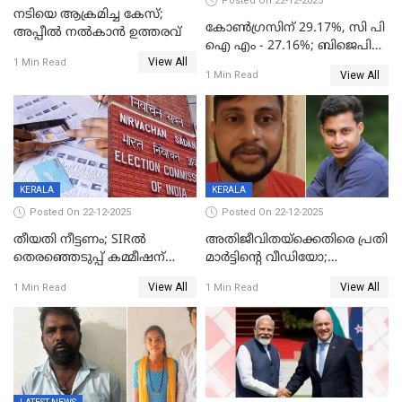
Posted On 22-12-2025
നടിയെ ആക്രമിച്ച കേസ്;
കോൺഗ്രസിന് 29.17%, സി പി
അപ്പീൽ നൽകാൻ ഉത്തരവ്
ഐ എം - 27.16%; ബിജെപി
View All
20% കടന്നത്
1 Min Read
View All
1 Min Read
തിരുവനന്തപുരത്ത് മാത്രം,
തദ്ദേശത്തിലെ യഥാർത്ഥ
കണക്ക് പുറത്ത്
KERALA
KERALA
Posted On 22-12-2025
Posted On 22-12-2025
തീയതി നീട്ടണം; SIRൽ
അതിജീവിതയ്‌ക്കെതിരെ പ്രതി
തെരഞ്ഞെടുപ്പ് കമ്മീഷന്
മാർട്ടിന്റെ വീഡിയോ;
കത്തയച്ച് കേരളം
പ്രചരിപ്പിച്ച മൂന്നുപേർ
View All
View All
1 Min Read
1 Min Read
അറസ്റ്റിൽ; നൂറോളം
സൈറ്റുകളിൽ നിന്നും
വിഡിയോ നീക്കം ചെയ്യാനും
പൊലീസ്