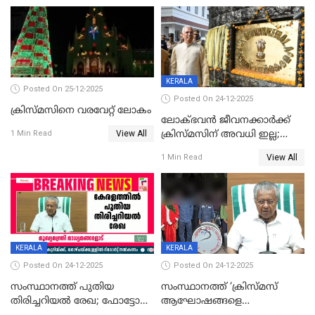
KERALA
Posted On 25-12-2025
Posted On 24-12-2025
ക്രിസ്മസിനെ വരവേറ്റ് ലോകം
ലോക്ഭവൻ ജീവനക്കാർക്ക്
View All
ക്രിസ്മസിന് അവധി ഇല്ല;
1 Min Read
ഹാജരാവാൻ ഉത്തരവ്
View All
1 Min Read
KERALA
KERALA
Posted On 24-12-2025
Posted On 24-12-2025
സംസ്ഥാനത്ത് പുതിയ
സംസ്ഥാനത്ത് ‘ക്രിസ്മസ്
തിരിച്ചറിയല്‍ രേഖ; ഫോട്ടോ
ആഘോഷങ്ങളെ