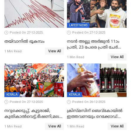
കേരളവിഷൻ ബ്രോഡ്ബാൻഡ്
കണക്ട്&വിൻ
LATEST NEWS
Posted On 27-12-2025
Posted On 27-12-2025
തയ്‌വാനിൽ ഭൂകമ്പം
നടൻ അല്ലു അർജുൻ 11ാം
പ്രതി, 23 പേരെ പ്രതി ചേർത്ത്
View All
1 Min Read
കുറ്റപത്രം സമർപ്പിച്ചു
View All
1 Min Read
KERALA
KERALA
Posted On 27-12-2025
Posted On 26-12-2025
നറുക്കെടുപ്പ്, കൂട്ടരാജി,
ക്രിസ്മസിന് ബെവ്‌കോയിൽ
കുതികാൽവെട്ട്,ഭീഷണി,മലബാറിലാകട്ടെ
ഇത്തവണയും റെക്കോഡ്
ട്വിസ്റ്റോട് ട്വിസ്റ്റും; അടിമുടി
വിൽപ്പന;കഴിഞ്ഞവർഷത്തേക്ക
View All
View All
1 Min Read
1 Min Read
നാടകീയമായി പഞ്ചായത്ത്
53 കോടി രൂപയുടെ അധിക