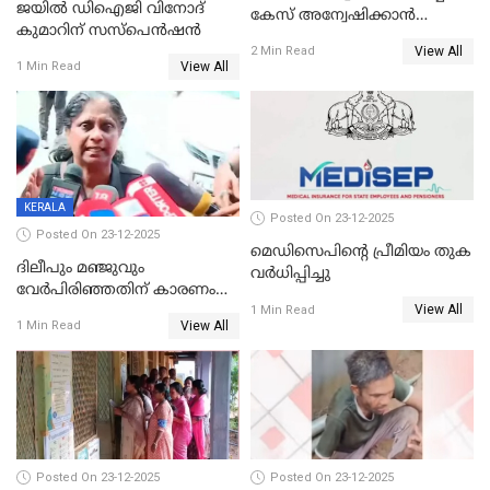
ജയിൽ ഡിഐജി വിനോദ്
കേസ് അന്വേഷിക്കാന്‍
കുമാറിന് സസ്പെൻഷൻ
തയ്യാറെന്ന് CBI
View All
2 Min Read
View All
1 Min Read
KERALA
Posted On 23-12-2025
Posted On 23-12-2025
മെഡിസെപിന്റെ പ്രീമിയം തുക
ദിലീപും മഞ്ജുവും
വർധിപ്പിച്ചു
വേർപിരിഞ്ഞതിന് കാരണം
View All
ദിലീപ് മഞ്ജുവിന് നൽകിയ ആ
1 Min Read
View All
1 Min Read
പഴയ മൊബൈലിൽ നിന്ന്
കണ്ടെത്തിയ ചാറ്റിൽ
നിന്നാണ്; എട്ടാം പ്രതിക്ക്
മോട്ടീവ് ഉണ്ടായിരുന്നെന്നും
അഡ്വ. ടി.ബി മിനി
Posted On 23-12-2025
Posted On 23-12-2025