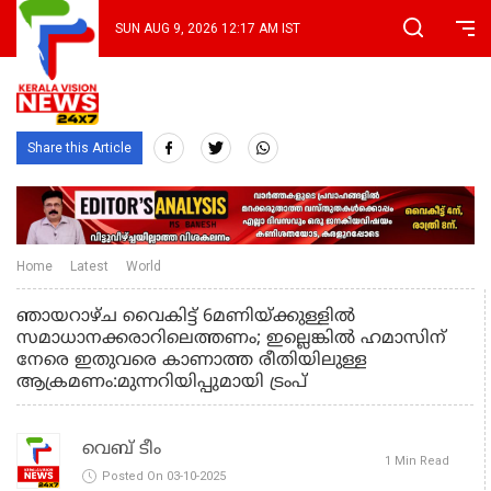
SUN AUG 9, 2026 12:17 AM IST
Share this Article
Home
Latest
World
ഞായറാഴ്ച വൈകിട്ട് 6മണിയ്ക്കുള്ളിൽ
സമാധാനക്കരാറിലെത്തണം; ഇല്ലെങ്കിൽ ഹമാസിന്
നേരെ ഇതുവരെ കാണാത്ത രീതിയിലുള്ള
ആക്രമണം:മുന്നറിയിപ്പുമായി ട്രംപ്
വെബ് ടീം
1 Min Read
Posted On 03-10-2025