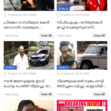
KERALA
Posted On 30-12-2025
Posted On 29-12-2025
പ്രിയങ്കാ ​ഗാന്ധിയുടെ മകൻ
സിപിഐഎം വസ്തുതകൾ
റൈഹാൻ വാദ്രയുടെ
മറച്ച് വെക്കുന്നുവെന്ന്
വിവാഹനിശ്ചയം
സിപിഐ, 'പത്മകുമാറിനെ
View All
View All
1 Min Read
1 Min Read
കഴിഞ്ഞതായി റിപ്പോർട്ട്
സംരക്ഷിച്ചത്
തിരിച്ചടിച്ചു',വെള്ളാപ്പള്ളിയെ
ന്യായീകരിക്കുന്നതിലും
CPIഎക്സിക്യൂട്ടീവിൽ
വിമർശനം
KERALA
KERALA
Posted On 29-12-2025
Posted On 29-12-2025
നടൻ ജയസൂര്യയെ ഇഡി
വിലങ്ങുകൊണ്ട് സ്വയം നെറ്റി
ചോദ്യം ചെയ്ത് വിട്ടയച്ചു, ഭാര്യ
അടിച്ചുപൊട്ടിച്ചു; കസ്റ്റഡിയിൽ
സരിതയുടെയും
എടുക്കുന്നതിനിടെ
View All
View All
1 Min Read
1 Min Read
മൊഴിയെടുത്തു
വധശ്രമക്കേസ് പ്രതി
വിലങ്ങുമായി രക്ഷപ്പെട്ടു;
വ്യാപക തെരച്ചിൽ