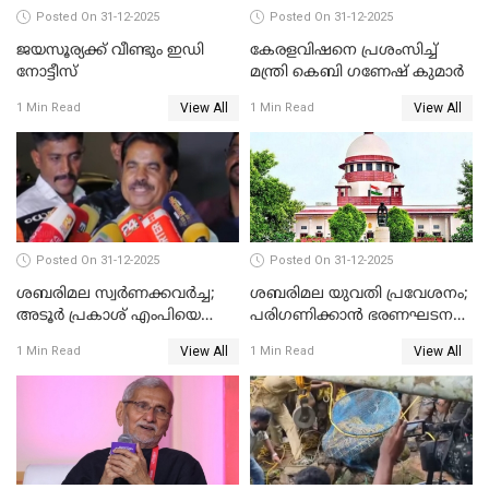
Posted On 31-12-2025
Posted On 31-12-2025
ജയസൂര്യക്ക് വീണ്ടും ഇഡി
കേരളവിഷനെ പ്രശംസിച്ച്
നോട്ടീസ്
മന്ത്രി കെബി ഗണേഷ് കുമാര്‍
View All
View All
1 Min Read
1 Min Read
Posted On 31-12-2025
Posted On 31-12-2025
ശബരിമല സ്വര്‍ണക്കവര്‍ച്ച;
ശബരിമല യുവതി പ്രവേശനം;
അടൂര്‍ പ്രകാശ് എംപിയെ
പരിഗണിക്കാന്‍ ഭരണഘടന
ചോദ്യം ചെയ്യാൻ SIT
ബെഞ്ച്
View All
View All
1 Min Read
1 Min Read