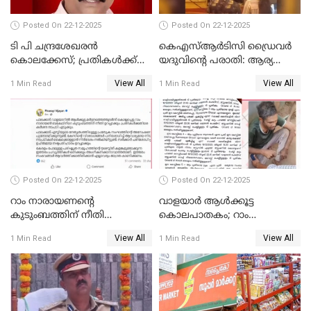
Posted On 22-12-2025
Posted On 22-12-2025
ടി പി ചന്ദ്രശേഖരന്‍
കെഎസ്ആർടിസി ഡ്രൈവർ
കൊലക്കേസ്; പ്രതികള്‍ക്ക്
യദുവിന്റെ പരാതി: ആര്യ
വീണ്ടും പരോള്‍
രാജേന്ദ്രനും സച്ചിൻ ദേവിനും
View All
View All
1 Min Read
1 Min Read
കോടതി നോട്ടീസ്
Posted On 22-12-2025
Posted On 22-12-2025
റാം നാരായണന്റെ
വാളയാർ ആൾക്കൂട്ട
കുടുംബത്തിന് നീതി
കൊലപാതകം; റാം
ഉറപ്പാക്കും; പിണറായി
നാരായണൻ നേരിട്ടത് ക്രൂര
View All
View All
1 Min Read
1 Min Read
വിജയന്‍
പീഡനം