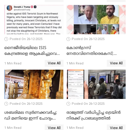
Posted On 26-12-2025
Posted On 26-12-2025
നൈജീരിയയിലെ ISIS
കോണ്‍ഗ്രസ്
കേന്ദ്രങ്ങളെ ആക്രമിച്ചുവെന്ന്
നേതാവിനെതിരെകേസ്;
ട്രംപ്
മുഖ്യമന്ത്രിയും ഉണ്ണികൃഷ്ണന്‍
View All
View All
1 Min Read
1 Min Read
പോറ്റിയും ഒപ്പമുള്ള AI ചിത്രം
പങ്കുവെച്ചു
Posted On 26-12-2025
Posted On 26-12-2025
ശബരിമല സ്വര്‍ണക്കവര്‍ച്ച;
രാജ്യത്ത് വര്‍ധിപ്പിച്ച ട്രെയിന്‍
ഡി മണിയെ ഇന്ന് ചോദ്യം
നിരക്ക് പ്രാബല്യത്തില്‍
ചെയ്യും
View All
View All
1 Min Read
1 Min Read