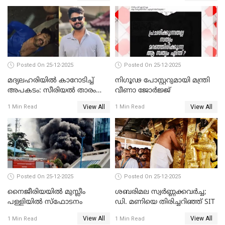
Posted On 25-12-2025
Posted On 25-12-2025
മദ്യലഹരിയിൽ കാറോടിച്ച്
നിഗൂഢ പോസ്റ്ററുമായി മന്ത്രി
അപകടം: സീരിയൽ താരം
വീണാ ജോർജ്ജ്
സിദ്ധാർത്ഥ് പ്രഭുവിനെതിരെ
View All
View All
1 Min Read
1 Min Read
കേസെടുത്തു
Posted On 25-12-2025
Posted On 25-12-2025
നൈജീരിയയിൽ മുസ്ലീം
ശബരിമല സ്വര്‍ണ്ണക്കവര്‍ച്ച;
പള്ളിയില്‍ സ്‌ഫോടനം
ഡി. മണിയെ തിരിച്ചറിഞ്ഞ് SIT
View All
View All
1 Min Read
1 Min Read