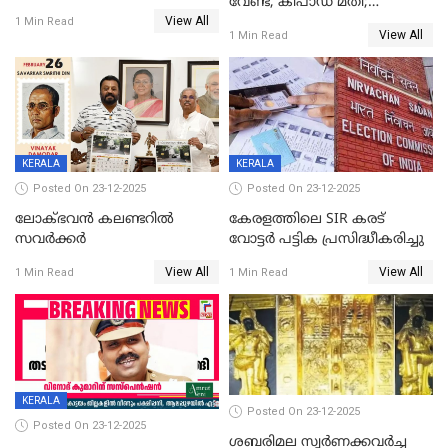
വേണ്ട, കീപാഡ് മതി;
യോഗം
View All
സ്ത്രീകൾക്ക് സ്മാർട്ട് ഫോൺ
1 Min Read
View All
1 Min Read
വിലക്കി രാജ്യത്തെ ഒരു
പഞ്ചായത്ത്
KERALA
KERALA
Posted On 23-12-2025
Posted On 23-12-2025
ലോക്ഭവൻ കലണ്ടറിൽ
കേരളത്തിലെ SIR കരട്
സവർക്കർ
വോട്ടര്‍ പട്ടിക പ്രസിദ്ധീകരിച്ചു
View All
View All
1 Min Read
1 Min Read
KERALA
Posted On 23-12-2025
Posted On 23-12-2025
ശബരിമല സ്വര്‍ണക്കവര്‍ച്ച