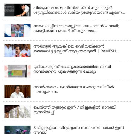
ഭരണാനുമതി
പിന്തുണ വേണ്ട, പിന്നില്‍ നിന്ന് കുത്തരുത്;
ശത്രുവിനെക്കാള്‍ വലിയ ശ്രതുവായാണ് എന്നെ
കണ്ടത്; എം വി ജയരാജനെതിരെ അര്‍ജുന്‍
ആയങ്കി
ലോകകപ്പിനിടെ മെസ്സിയെ വധിക്കാൻ പദ്ധതി;
ഞെട്ടിക്കുന്ന പൊലീസ് സുരക്ഷാ
രേഖകള്‍;ആറായിരത്തിലധികം ഭീഷണി
സന്ദേശങ്ങൾ ലഭിച്ചെന്ന് ഫ്രഞ്ച് റഫറി
അര്‍ജുന്‍ ആയങ്കിയെ വെടിവയ്ക്കാന്‍
ഉത്തരവിട്ടിട്ടില്ലെന്ന് ആഭ്യന്തരമന്ത്രി | RAMESH
CHENNITHALA
'ഫ്രീഡം ക്വിസ്' ചോദ്യശേഖരത്തില്‍ വി.ഡി
സവര്‍ക്കറെ പുകഴ്ത്തുന്ന ചോദ്യം
സവര്‍ക്കറെ പുകഴ്ത്തുന്ന ചോദ്യാവലിയില്‍
അന്വേഷണം
പെയ്ത്ത് തുടരും; ഇന്ന് 7 ജില്ലകളില്‍ ഓറഞ്ച്
മുന്നറിയിപ്പ്
8 ജില്ലകളിലെ വിദ്യാഭ്യാസ സ്ഥാപനങ്ങള്‍ക്ക് ഇന്ന്
അവധി