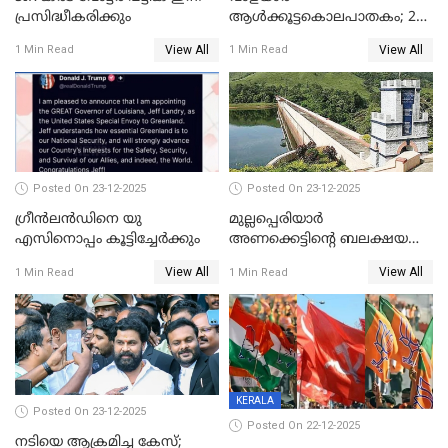
പ്രസിദ്ധീകരിക്കും
ആൾക്കൂട്ടകൊലപാതകം; 2
പേർ കൂടി കസ്റ്റഡിയിൽ
View All
View All
1 Min Read
1 Min Read
Posted On 23-12-2025
Posted On 23-12-2025
ഗ്രീന്‍ലന്‍ഡിനെ യു
മുല്ലപ്പെരിയാര്‍
എസിനൊപ്പം കൂട്ടിച്ചേര്‍ക്കും
അണക്കെട്ടിന്റെ ബലക്ഷയ
നിര്‍ണയം; പരിശോധന ഇന്ന്
View All
View All
1 Min Read
1 Min Read
തുടങ്ങും
KERALA
Posted On 23-12-2025
Posted On 22-12-2025
നടിയെ ആക്രമിച്ച കേസ്;