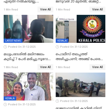
എഴുതി നൽകിയില്ല,
ജനുവരി 20 മുതല്‍; ബജറ്റ്
ജനങ്ങളെ
അവതരണം അവസാനവാരം;
View All
View All
1 Min Read
1 Min Read
തെറ്റിദ്ധരിപ്പിക്കരുത്,
മന്ത്രിസഭാ
സാങ്കൽപ്പിക കഥകൾ
യോഗതീരുമാനങ്ങൾ
പ്രചരിപ്പിക്കുന്നുവെന്നും
കടകംപള്ളി സുരേന്ദ്രൻ
LATEST NEWS
KERALA
Posted On 31-12-2025
Posted On 31-12-2025
മധ്യപ്രദേശിൽ മലിനജലം
പൊലീസ് തലപ്പത്ത്
കുടിച്ച് 7 പേർ മരിച്ചു,നൂറോളം
അഴിച്ചുപണി; അഞ്ച് പേരെ
പേർ ഗുരുതരാവസ്ഥയിൽ
ഐജി റാങ്കിലേക്ക്
View All
View All
1 Min Read
1 Min Read
ഉയർത്തി,അജിതാ ബീഗം
ക്രൈംബ്രാഞ്ച് ഐജി,
എസ്.ശ്യാംസുന്ദർ
ഇന്റലിജൻസ് ഐജി
KERALA
Posted On 31-12-2025
Posted On 31-12-2025
രാജസ്ഥാനിൽ കാറിൽ നിന്ന്