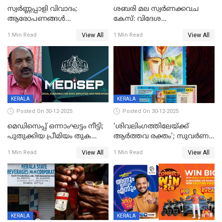
സ്വർണ്ണപ്പാളി വിവാദം;
ശബരി മല സ്വർണക്കവച
ആരോപണങ്ങൾ
കേസ്: വിദേശ
അവസാനിക്കുന്നില്ല
വ്യവസായിയുടെ ആരോപണം
View All
View All
1 Min Read
1 Min Read
നിഷേധിച്ച് ഡി മണി
KERALA
KERALA
Posted On 30-12-2025
Posted On 30-12-2025
മെഡിസെപ്പ് ഒന്നാംഘട്ടം നീട്ടി;
'ശിവലിംഗത്തിലേയ്ക്ക്
പുതുക്കിയ പ്രീമിയം തുക
ആര്‍ത്തവ രക്തം'; സുവര്‍ണ
ഈടാക്കുക ജനുവരി 31
കേരളം ലോട്ടറിയിലെ
View All
View All
1 Min Read
1 Min Read
മുതൽ
ചിത്രത്തിനെതിരെ ഹിന്ദു
ഐക്യവേദി പരാതി നൽകി
KERALA
KERALA