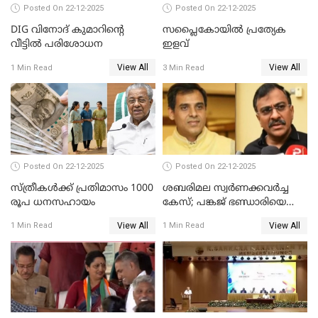
Posted On 22-12-2025
Posted On 22-12-2025
DIG വിനോദ് കുമാറിന്റെ
സപ്ലൈകോയിൽ പ്രത്യേക
വീട്ടില്‍ പരിശോധന
ഇളവ്
View All
View All
1 Min Read
3 Min Read
Posted On 22-12-2025
Posted On 22-12-2025
സ്ത്രീകള്‍ക്ക് പ്രതിമാസം 1000
ശബരിമല സ്വര്‍ണക്കവര്‍ച്ച
രൂപ ധനസഹായം
കേസ്; പങ്കജ് ഭണ്ഡാരിയെയും
ഗോവര്‍ധനെയും കസ്റ്റഡിയില്‍
View All
View All
1 Min Read
1 Min Read
വാങ്ങാന്‍ SIT