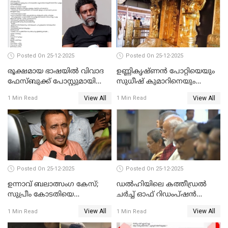
Posted On 25-12-2025
Posted On 25-12-2025
രൂക്ഷമായ ഭാഷയിൽ വിവാദ
ഉണ്ണികൃഷ്ണന്‍ പോറ്റിയെയും
ഫേസ്ബുക്ക് പോസ്റ്റുമായി
സുധീഷ് കുമാറിനെയും
നടൻ വിനായകൻ
വീണ്ടും ചോദ്യം ചെയ്ത് SIT
View All
View All
1 Min Read
1 Min Read
Posted On 25-12-2025
Posted On 25-12-2025
ഉന്നാവ് ബലാത്സംഗ കേസ്;
ഡൽഹിയിലെ കത്തീഡ്രൽ
സുപ്രീം കോടതിയെ
ചർച്ച് ഓഫ് റിഡംപ്ഷൻ
സമീപിക്കാനൊരുങ്ങി
സന്ദർശിച്ച് പ്രധാനമന്ത്രി
View All
View All
1 Min Read
1 Min Read
അതിജീവിത