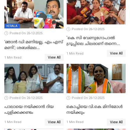
തീർത്തത് 333 കോടിയുടെ
മദ്യം
KERALA
Posted On 26-12-2025
Posted On 26-12-2025
'കെ സി വേണുഗോപാല്‍
‘ഞാൻ ഡി മണിയല്ല, എം എസ്
ഗ്രൂപ്പിലെ ചിലരാണ് തന്നെ
മണി’; ശബരിമല
തഴഞ്ഞത്'; ലാലി ജെയിംസ്
View All
സ്വർണക്കവർച്ചയുമായി ഒരു
1 Min Read
View All
1 Min Read
ബന്ധവും ഇല്ലെന്ന് എസ്ഐടി
ചോദ്യം ചെയ്ത ദിണ്ടിഗലിലെ
വ്യവസായി
Posted On 26-12-2025
Posted On 26-12-2025
പാലായെ നയിക്കാന്‍ ദിയ
കൊച്ചിയെ വി.കെ മിനിമോള്‍
പുളിക്കക്കണ്ടം
നയിക്കും
View All
View All
1 Min Read
1 Min Read