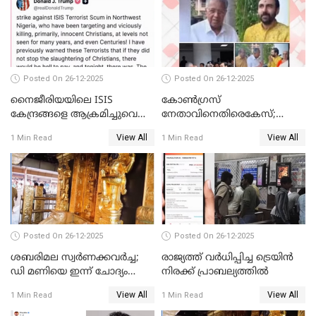
Posted On 26-12-2025
Posted On 26-12-2025
നൈജീരിയയിലെ ISIS
കോണ്‍ഗ്രസ്
കേന്ദ്രങ്ങളെ ആക്രമിച്ചുവെന്ന്
നേതാവിനെതിരെകേസ്;
ട്രംപ്
മുഖ്യമന്ത്രിയും ഉണ്ണികൃഷ്ണന്‍
View All
View All
1 Min Read
1 Min Read
പോറ്റിയും ഒപ്പമുള്ള AI ചിത്രം
പങ്കുവെച്ചു
Posted On 26-12-2025
Posted On 26-12-2025
ശബരിമല സ്വര്‍ണക്കവര്‍ച്ച;
രാജ്യത്ത് വര്‍ധിപ്പിച്ച ട്രെയിന്‍
ഡി മണിയെ ഇന്ന് ചോദ്യം
നിരക്ക് പ്രാബല്യത്തില്‍
ചെയ്യും
View All
View All
1 Min Read
1 Min Read