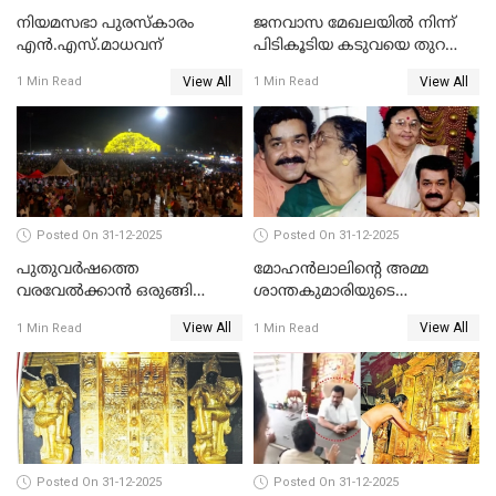
നിയമസഭാ പുരസ്‌കാരം
ജനവാസ മേഖലയിൽ നിന്ന്
എൻ.എസ്.മാധവന്
പിടികൂടിയ കടുവയെ തുറന്നു
വിട്ടു
View All
View All
1 Min Read
1 Min Read
Posted On 31-12-2025
Posted On 31-12-2025
പുതുവര്‍ഷത്തെ
മോഹന്‍ലാലിന്റെ അമ്മ
വരവേല്‍ക്കാന്‍ ഒരുങ്ങി
ശാന്തകുമാരിയുടെ
ലോകം
സംസ്‌കാരം ഇന്ന്
View All
View All
1 Min Read
1 Min Read
Posted On 31-12-2025
Posted On 31-12-2025