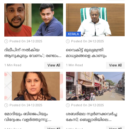
ഹെല്‍പ് ഡസ്‌കുകള്‍
സംഘപരിവാർ’; മുഖ്യമന്ത്രി
ആരംഭിക്കാന്‍ മന്ത്രിസഭാ
യോഗ തീരുമാനം
KERALA
Posted On 24-12-2025
Posted On 24-12-2025
ദിലീപിന് നല്‍കിയ
വൈകിട്ട് മുഖ്യമന്ത്രി
ആനുകൂല്യം വേണം'; രണ്ടാം
മാധ്യമങ്ങളെ കാണും
പ്രതി മാര്‍ട്ടിന്‍
View All
View All
1 Min Read
1 Min Read
ഹൈക്കോടതിയില്‍
Posted On 24-12-2025
Posted On 24-12-2025
മോദിയും ബിജെപിയും
ശബരിമല സ്വര്‍ണക്കവര്‍ച്ച
വിദ്വേഷം വളർത്തുന്നു;
കേസ്; ബെല്ലാരിയിലെ
പ്രതിഷേധവിമായി
ജ്വല്ലറിയില്‍ പരിശോധന