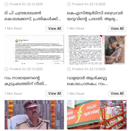
Posted On 22-12-2025
Posted On 22-12-2025
ടി പി ചന്ദ്രശേഖരന്‍
കെഎസ്ആർടിസി ഡ്രൈവർ
കൊലക്കേസ്; പ്രതികള്‍ക്ക്
യദുവിന്റെ പരാതി: ആര്യ
വീണ്ടും പരോള്‍
രാജേന്ദ്രനും സച്ചിൻ ദേവിനും
View All
View All
1 Min Read
1 Min Read
കോടതി നോട്ടീസ്
Posted On 22-12-2025
Posted On 22-12-2025
റാം നാരായണന്റെ
വാളയാർ ആൾക്കൂട്ട
കുടുംബത്തിന് നീതി
കൊലപാതകം; റാം
ഉറപ്പാക്കും; പിണറായി
നാരായണൻ നേരിട്ടത് ക്രൂര
View All
View All
1 Min Read
1 Min Read
വിജയന്‍
പീഡനം