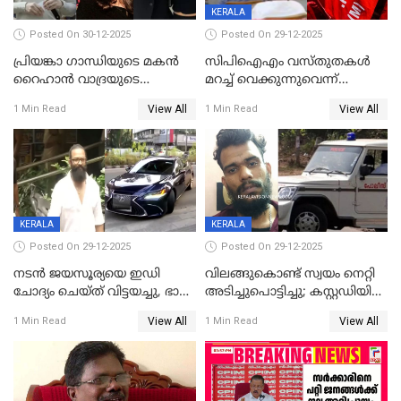
KERALA
Posted On 30-12-2025
Posted On 29-12-2025
പ്രിയങ്കാ ​ഗാന്ധിയുടെ മകൻ
സിപിഐഎം വസ്തുതകൾ
റൈഹാൻ വാദ്രയുടെ
മറച്ച് വെക്കുന്നുവെന്ന്
വിവാഹനിശ്ചയം
സിപിഐ, 'പത്മകുമാറിനെ
View All
View All
1 Min Read
1 Min Read
കഴിഞ്ഞതായി റിപ്പോർട്ട്
സംരക്ഷിച്ചത്
തിരിച്ചടിച്ചു',വെള്ളാപ്പള്ളിയെ
ന്യായീകരിക്കുന്നതിലും
CPIഎക്സിക്യൂട്ടീവിൽ
വിമർശനം
KERALA
KERALA
Posted On 29-12-2025
Posted On 29-12-2025
നടൻ ജയസൂര്യയെ ഇഡി
വിലങ്ങുകൊണ്ട് സ്വയം നെറ്റി
ചോദ്യം ചെയ്ത് വിട്ടയച്ചു, ഭാര്യ
അടിച്ചുപൊട്ടിച്ചു; കസ്റ്റഡിയിൽ
സരിതയുടെയും
എടുക്കുന്നതിനിടെ
View All
View All
1 Min Read
1 Min Read
മൊഴിയെടുത്തു
വധശ്രമക്കേസ് പ്രതി
വിലങ്ങുമായി രക്ഷപ്പെട്ടു;
വ്യാപക തെരച്ചിൽ