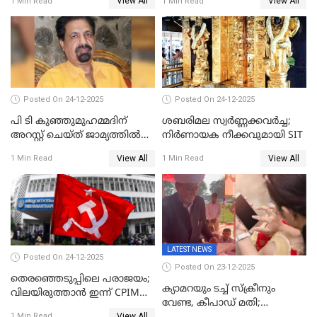
View All
View All
1 Min Read
1 Min Read
കോൺഗ്രസ്
Posted On 24-12-2025
Posted On 24-12-2025
പി ടി കുഞ്ഞുമുഹമ്മദിന്
ശബരിമല സ്വര്‍ണ്ണക്കവര്‍ച്ച;
അറസ്റ്റ് ചെയ്ത് ജാമ്യത്തില്‍
നിർണായക നീക്കവുമായി SIT
വിട്ടു
View All
View All
1 Min Read
1 Min Read
LATEST NEWS
Posted On 24-12-2025
Posted On 23-12-2025
തെരഞ്ഞെടുപ്പിലെ പരാജയം;
ക്യാമറയും ടച്ച് സ്ക്രീനും
വിലയിരുത്താന്‍ ഇന്ന് CPIM
വേണ്ട, കീപാഡ് മതി;
യോഗം
View All
1 Min Read