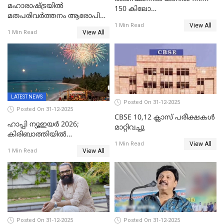
മഹാരാഷ്ട്രയിൽ
150 കിലോ
മതപരിവർത്തനം ആരോപിച്ചു
സ്ഫോടകവസ്തുക്കൾ
View All
അറസ്റ്റിലായ മലയാളി
1 Min Read
പിടികൂടി
View All
1 Min Read
വൈദികനും ഭാര്യയ്ക്കും
ഉൾപ്പെടെ 11പേർക്കും ജാമ്യം
LATEST NEWS
Posted On 31-12-2025
Posted On 31-12-2025
CBSE 10,12 ക്ലാസ് പരീക്ഷകള്‍
ഹാപ്പി ന്യൂഇയർ 2026;
മാറ്റിവച്ചു
കിരിബാത്തിയിൽ
View All
പുതുവർഷമെത്തി
1 Min Read
View All
1 Min Read
Posted On 31-12-2025
Posted On 31-12-2025