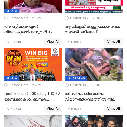
KERALA
Posted On 29-12-2025
Posted On 29-12-2025
അറസ്റ്റിലായ എൻ
യുഡിഎഫ് കള്ളപ്രചാര വേല
വിജയകുമാർ ജനുവരി 12
നടത്തി, ബിജെപി
വരെ റിമാൻഡിൽ;
ഹിന്ദുവർഗീയത പ്രചരിപ്പിച്ചു,
View All
View All
1 Min Read
1 Min Read
ജാമ്യാപേക്ഷ ഈ മാസം 31ന്
ശബരിമല അത്ര
പരിഗണിക്കും
തിരിച്ചടിയായില്ല,സർക്കാരിനെക്കുറ
ജനങ്ങൾക്ക് മികച്ച
അഭിപ്രായം, എല്‍ഡിഎഫ്
അധികാരം നിലനിര്‍ത്തും,
ലോക്സഭ
തെരഞ്ഞെടുപ്പിനേക്കാൾ 17
KERALA
LATEST NEWS
ലക്ഷം വോട്ട് ലഭിച്ചു
Posted On 29-12-2025
Posted On 29-12-2025
വരിക്കാർക്ക് 200 ടിവി, 100 EV
തിക്കിലും തിരക്കിലും
ബൈക്കുകൾ, ബമ്പർ
വിമാനത്താവളത്തില്‍ നിലത്ത്
സമ്മാനമായി EV കാർ
വീണ് വിജയ്
View All
View All
1 Min Read
1 Min Read
ഉൾപ്പെടെ 2 കോടി രൂപയുടെ
സമ്മാനങ്ങളുമായി
കേരളവിഷൻ ബ്രോഡ്ബാൻഡ്