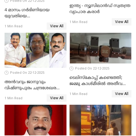
Posted On 22-12-2025
ഇന്ത്യ - ന്യൂസിലാൻഡ് സ്വതന്ത്ര
4 മാസം ഗർഭിണിയായ
വ്യാപാര കരാർ
യുവതിയെ
View All
വെട്ടിക്കൊലപ്പെടുത്തി
1 Min Read
View All
1 Min Read
പിതാവും സഹോദരനും;
ദുരഭിമാനക്കൊലയിൽ
നടുങ്ങി കർണാടക
Posted On 22-12-2025
Posted On 22-12-2025
ടെലിസ്‌കോപ്പ് കണ്ടെത്തി;
അൻവറും ജാനുവും
ജമ്മു കാശ്മീരില്‍ അതീവ
വിഷ്ണുപുരം ചന്ദ്രശേഖരന്റെ
ജാഗ്രത നിര്‍ദ്ദേശം
View All
പാർട്ടിയും UDF
1 Min Read
View All
1 Min Read
അസോസിയേറ്റ് അംഗങ്ങൾ;
അസോസിയേറ്റ്
അംഗമാകാനില്ലെന്നും
UDFലേക്കില്ലെന്നും
വിഷ്ണുപുരം ചന്ദ്രശേഖരൻ