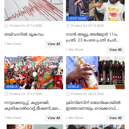
കണക്ട്&വിൻ
LATEST NEWS
Posted On 27-12-2025
Posted On 27-12-2025
തയ്‌വാനിൽ ഭൂകമ്പം
നടൻ അല്ലു അർജുൻ 11ാം
പ്രതി, 23 പേരെ പ്രതി ചേർത്ത്
View All
1 Min Read
കുറ്റപത്രം സമർപ്പിച്ചു
View All
1 Min Read
KERALA
KERALA
Posted On 27-12-2025
Posted On 26-12-2025
നറുക്കെടുപ്പ്, കൂട്ടരാജി,
ക്രിസ്മസിന് ബെവ്‌കോയിൽ
കുതികാൽവെട്ട്,ഭീഷണി,മലബാറിലാകട്ടെ
ഇത്തവണയും റെക്കോഡ്
ട്വിസ്റ്റോട് ട്വിസ്റ്റും; അടിമുടി
വിൽപ്പന;കഴിഞ്ഞവർഷത്തേക്ക
View All
View All
1 Min Read
1 Min Read
നാടകീയമായി പഞ്ചായത്ത്
53 കോടി രൂപയുടെ അധിക
പ്രസിഡന്‍റ് തെരഞ്ഞെടുപ്പ്
വിൽപ്പന; മലയാളി കുടിച്ചു