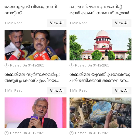
ജയസൂര്യക്ക് വീണ്ടും ഇഡി
കേരളവിഷനെ പ്രശംസിച്ച്
നോട്ടീസ്
മന്ത്രി കെബി ഗണേഷ് കുമാര്‍
View All
View All
1 Min Read
1 Min Read
Posted On 31-12-2025
Posted On 31-12-2025
ശബരിമല സ്വര്‍ണക്കവര്‍ച്ച;
ശബരിമല യുവതി പ്രവേശനം;
അടൂര്‍ പ്രകാശ് എംപിയെ
പരിഗണിക്കാന്‍ ഭരണഘടന
ചോദ്യം ചെയ്യാൻ SIT
ബെഞ്ച്
View All
View All
1 Min Read
1 Min Read
Posted On 31-12-2025
Posted On 31-12-2025