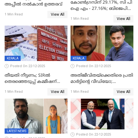
കോൺഗ്രസിന് 29.17%, സി പി
അപ്പീൽ നൽകാൻ ഉത്തരവ്
ഐ എം - 27.16%; ബിജെപി
View All
20% കടന്നത്
1 Min Read
View All
1 Min Read
തിരുവനന്തപുരത്ത് മാത്രം,
തദ്ദേശത്തിലെ യഥാർത്ഥ
കണക്ക് പുറത്ത്
KERALA
KERALA
Posted On 22-12-2025
Posted On 22-12-2025
തീയതി നീട്ടണം; SIRൽ
അതിജീവിതയ്‌ക്കെതിരെ പ്രതി
തെരഞ്ഞെടുപ്പ് കമ്മീഷന്
മാർട്ടിന്റെ വീഡിയോ;
കത്തയച്ച് കേരളം
പ്രചരിപ്പിച്ച മൂന്നുപേർ
View All
View All
1 Min Read
1 Min Read
അറസ്റ്റിൽ; നൂറോളം
സൈറ്റുകളിൽ നിന്നും
വിഡിയോ നീക്കം ചെയ്യാനും
പൊലീസ്
LATEST NEWS
Posted On 22-12-2025