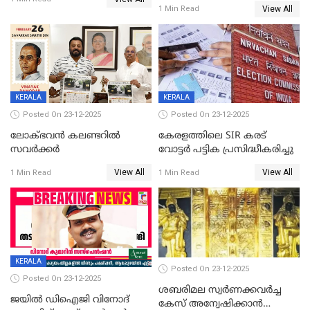
സ്ത്രീകൾക്ക് സ്മാർട്ട് ഫോൺ
View All
1 Min Read
വിലക്കി രാജ്യത്തെ ഒരു
പഞ്ചായത്ത്
KERALA
KERALA
Posted On 23-12-2025
Posted On 23-12-2025
ലോക്ഭവൻ കലണ്ടറിൽ
കേരളത്തിലെ SIR കരട്
സവർക്കർ
വോട്ടര്‍ പട്ടിക പ്രസിദ്ധീകരിച്ചു
View All
View All
1 Min Read
1 Min Read
KERALA
Posted On 23-12-2025
Posted On 23-12-2025
ശബരിമല സ്വര്‍ണക്കവര്‍ച്ച
ജയിൽ ഡിഐജി വിനോദ്
കേസ് അന്വേഷിക്കാന്‍