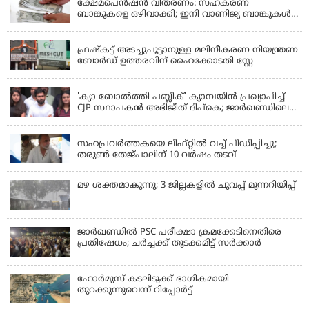
ക്ഷേമപെൻഷൻ വിതരണം: സഹകരണ
ബാങ്കുകളെ ഒഴിവാക്കി; ഇനി വാണിജ്യ ബാങ്കുകൾ
മാത്രം
KERALA
ഫ്രഷ്‌കട്ട് അടച്ചുപൂട്ടാനുള്ള മലിനീകരണ നിയന്ത്രണ
ബോർഡ് ഉത്തരവിന് ഹൈക്കോടതി സ്റ്റേ
KERALA
'ക്യാ ബോൽത്തി പബ്ലിക്' ക്യാമ്പയിൻ പ്രഖ്യാപിച്ച്
CJP സ്ഥാപകൻ അഭിജീത് ദിപ്കെ; ജാർഖണ്ഡിലെ
വിദ്യാർത്ഥി പ്രക്ഷോഭത്തിലും മറുപടി
LATEST NEWS
സഹപ്രവർത്തകയെ ലിഫ്റ്റിൽ വച്ച് പീഡിപ്പിച്ചു;
തരുൺ തേജ്‌പാലിന് 10 വർഷം തടവ്
മഴ ശക്തമാകുന്നു; 3 ജില്ലകളിൽ ചുവപ്പ് മുന്നറിയിപ്പ്
ജാര്‍ഖണ്ഡില്‍ PSC പരീക്ഷാ ക്രമക്കേടിനെതിരെ
പ്രതിഷേധം; ചര്‍ച്ചക്ക് തുടക്കമിട്ട് സർക്കാർ
ഹോര്‍മുസ് കടലിടുക്ക് ഭാഗികമായി
തുറക്കുന്നുവെന്ന് റിപ്പോര്‍ട്ട്