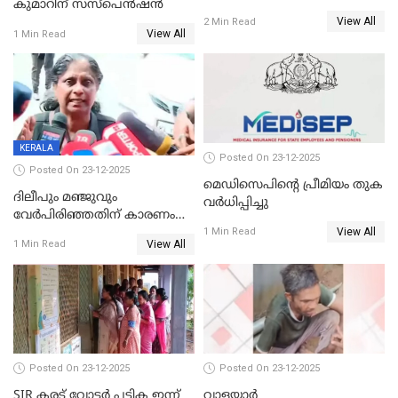
കുമാറിന് സസ്പെൻഷൻ
തയ്യാറെന്ന് CBI
View All
2 Min Read
View All
1 Min Read
KERALA
Posted On 23-12-2025
Posted On 23-12-2025
മെഡിസെപിന്റെ പ്രീമിയം തുക
ദിലീപും മഞ്ജുവും
വർധിപ്പിച്ചു
വേർപിരിഞ്ഞതിന് കാരണം
View All
ദിലീപ് മഞ്ജുവിന് നൽകിയ ആ
1 Min Read
View All
1 Min Read
പഴയ മൊബൈലിൽ നിന്ന്
കണ്ടെത്തിയ ചാറ്റിൽ
നിന്നാണ്; എട്ടാം പ്രതിക്ക്
മോട്ടീവ് ഉണ്ടായിരുന്നെന്നും
അഡ്വ. ടി.ബി മിനി
Posted On 23-12-2025
Posted On 23-12-2025
SIR കരട് വോട്ടര്‍ പട്ടിക ഇന്ന്
വാളയാർ