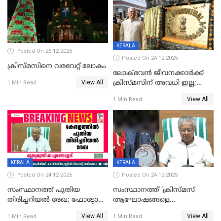
KERALA
Posted On 25-12-2025
Posted On 24-12-2025
ക്രിസ്മസിനെ വരവേറ്റ് ലോകം
ലോക്ഭവൻ ജീവനക്കാർക്ക്
View All
ക്രിസ്മസിന് അവധി ഇല്ല;
1 Min Read
ഹാജരാവാൻ ഉത്തരവ്
View All
1 Min Read
KERALA
KERALA
Posted On 24-12-2025
Posted On 24-12-2025
സംസ്ഥാനത്ത് പുതിയ
സംസ്ഥാനത്ത് ‘ക്രിസ്മസ്
തിരിച്ചറിയല്‍ രേഖ; ഫോട്ടോ
ആഘോഷങ്ങളെ
പതിപ്പിച്ച നേറ്റിവിറ്റി കാര്‍ഡ്
കടന്നാക്രമിയ്ക്കുന്നു; എല്ലാ
View All
View All
1 Min Read
1 Min Read
നല്‍കുമെന്ന് മുഖ്യമന്ത്രി; SIR
ആക്രമണങ്ങൾക്കും പിന്നിലും