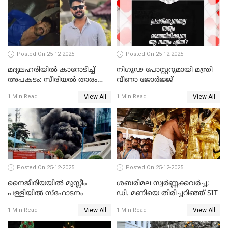
Posted On 25-12-2025
Posted On 25-12-2025
മദ്യലഹരിയിൽ കാറോടിച്ച്
നിഗൂഢ പോസ്റ്ററുമായി മന്ത്രി
അപകടം: സീരിയൽ താരം
വീണാ ജോർജ്ജ്
സിദ്ധാർത്ഥ് പ്രഭുവിനെതിരെ
View All
View All
1 Min Read
1 Min Read
കേസെടുത്തു
Posted On 25-12-2025
Posted On 25-12-2025
നൈജീരിയയിൽ മുസ്ലീം
ശബരിമല സ്വര്‍ണ്ണക്കവര്‍ച്ച;
പള്ളിയില്‍ സ്‌ഫോടനം
ഡി. മണിയെ തിരിച്ചറിഞ്ഞ് SIT
View All
View All
1 Min Read
1 Min Read