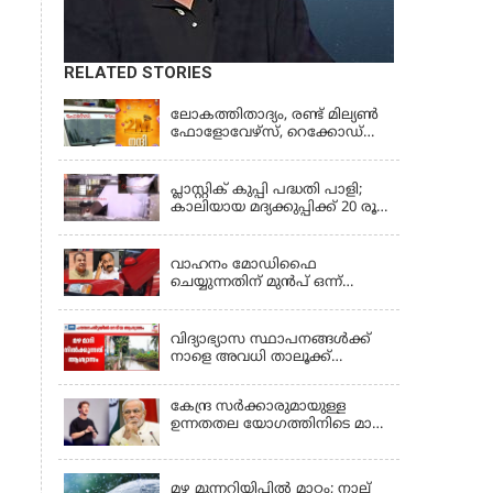
RELATED STORIES
KERALA
ലോകത്തിതാദ്യം, രണ്ട് മില്യണ്‍
ഫോളോവേഴ്‌സ്, റെക്കോഡ്
നേട്ടവുമായി കേരള പൊലീസ്
KERALA
പ്ലാസ്റ്റിക് കുപ്പി പദ്ധതി പാളി;
കാലിയായ മദ്യക്കുപ്പിക്ക് 20 രൂപ
പദ്ധതി അവസാനിപ്പിച്ച്
LATEST NEWS
ബെവ്‌കോ
വാഹനം മോഡിഫൈ
ചെയ്യുന്നതിന് മുൻപ് ഒന്ന്
ശ്രദ്ധിക്കണേ, വാഹനങ്ങളുടെ
KERALA
രൂപമാറ്റത്തിൽ മാനദണ്ഡങ്ങൾ
നിശ്ചയിക്കാൻ സംസ്ഥാന
വിദ്യാഭ്യാസ സ്ഥാപനങ്ങൾക്ക്
സർക്കാരുകൾക്ക്
നാളെ അവധി താലൂക്ക്
അധികാരമില്ലെന്ന് കേന്ദ്രമന്ത്രി
അടിസ്ഥാനത്തിൽ;
ആലപ്പുഴയിൽ 3
കേന്ദ്ര സർക്കാരുമായുള്ള
താലൂക്കുകൾക്ക്, തിരുവല്ല
ഉന്നതതല യോഗത്തിനിടെ മാപ്പ്
താലൂക്ക്,കോട്ടയം താലൂക്ക്
പറഞ്ഞ് മാർക്ക് സക്കർബർഗ്;
എന്നിവടങ്ങളിൽ അവധി
KERALA
മോദിയുടെ വീഡിയോ നീക്കം
ചെയ്തതിൽ പരാമർശമില്ല
മഴ മുന്നറിയിപ്പില്‍ മാറ്റം; നാല്