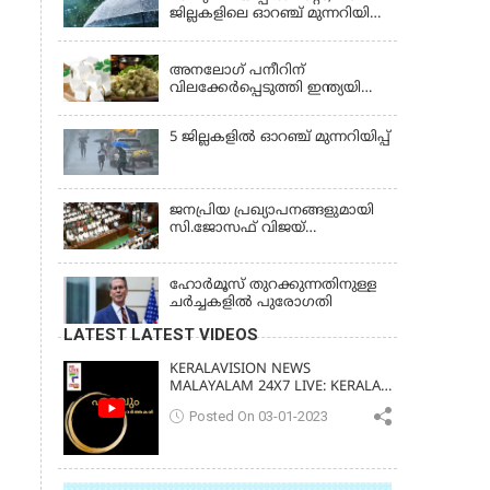
ജില്ലകളിലെ ഓറഞ്ച് മുന്നറിയിപ്പ്
പിന്‍വലിച്ചു
KERALA
അനലോഗ് പനീറിന്
വിലക്കേർപ്പെടുത്തി ഇന്ത്യയിലെ
ഒരു സംസ്ഥാനം കൂടി;
ലംഘിച്ചാൽ പിഴ ഒരു ലക്ഷം
5 ജില്ലകളില്‍ ഓറഞ്ച് മുന്നറിയിപ്പ്
ജനപ്രിയ പ്രഖ്യാപനങ്ങളുമായി
സി.ജോസഫ് വിജയ്
സർക്കാരിന്റെ ആദ്യ ബജറ്റ്
ഹോര്‍മൂസ് തുറക്കുന്നതിനുള്ള
ചര്‍ച്ചകളില്‍ പുരോഗതി
LATEST LATEST VIDEOS
KERALAVISION NEWS
MALAYALAM 24X7 LIVE: KERALA
UPDATES & BREAKING NEWS
Posted On 03-01-2023