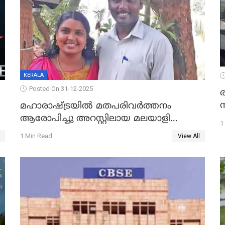
KERALA
Posted On 31-12-2025
മഹാരാഷ്ട്രയിൽ മതപരിവർത്തനം
ആരോപിച്ചു അറസ്റ്റിലായ മലയാളി
1
വൈദികനും ഭാര്യയ്ക്കും ഉൾപ്പെടെ
1 Min Read
View All
11പേർക്കും ജാമ്യം