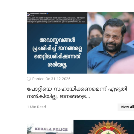
Posted On 31-12-2025
പോറ്റിയെ സഹായിക്കണമെന്ന് എഴുതി
നൽകിയില്ല, ജനങ്ങളെ
തെറ്റിദ്ധരിപ്പിക്കരുത്, സാങ്കൽപ്പിക
1 Min Read
View All
കഥകൾ പ്രചരിപ്പിക്കുന്നുവെന്നും
കടകംപള്ളി സുരേന്ദ്രൻ