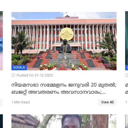
KERALA
Posted On 31-12-2025
നിയമസഭാ സമ്മേളനം ജനുവരി 20 മുതല്‍;
മ
ബജറ്റ് അവതരണം അവസാനവാരം;
മന്ത്രിസഭാ യോഗതീരുമാനങ്ങൾ
1 Min Read
1
View All