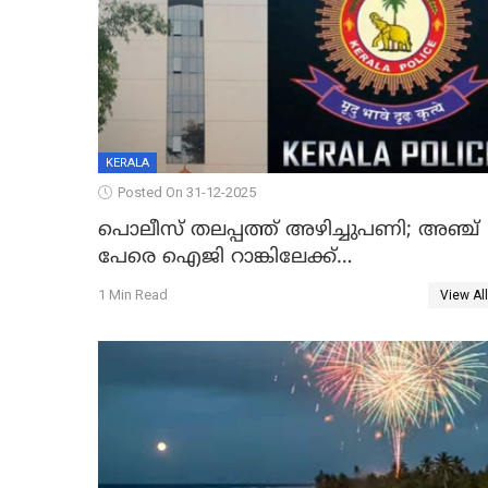
KERALA
Posted On 31-12-2025
പൊലീസ് തലപ്പത്ത് അഴിച്ചുപണി; അഞ്ച്
പേരെ ഐജി റാങ്കിലേക്ക്
ഉയർത്തി,അജിതാ ബീഗം ക്രൈംബ്രാഞ്ച്
1 Min Read
View All
ഐജി, എസ്.ശ്യാംസുന്ദർ ഇന്റലിജൻസ്
ഐജി