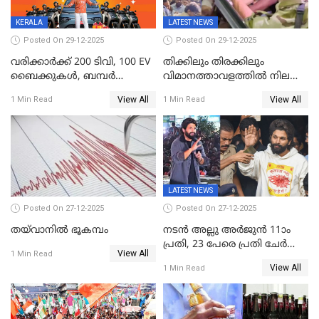
ലോക്സഭ
തെരഞ്ഞെടുപ്പിനേക്കാൾ 17
KERALA
LATEST NEWS
ലക്ഷം വോട്ട് ലഭിച്ചു
Posted On 29-12-2025
Posted On 29-12-2025
വരിക്കാർക്ക് 200 ടിവി, 100 EV
തിക്കിലും തിരക്കിലും
ബൈക്കുകൾ, ബമ്പർ
വിമാനത്താവളത്തില്‍ നിലത്ത്
സമ്മാനമായി EV കാർ
വീണ് വിജയ്
View All
View All
1 Min Read
1 Min Read
ഉൾപ്പെടെ 2 കോടി രൂപയുടെ
സമ്മാനങ്ങളുമായി
കേരളവിഷൻ ബ്രോഡ്ബാൻഡ്
കണക്ട്&വിൻ
LATEST NEWS
Posted On 27-12-2025
Posted On 27-12-2025
തയ്‌വാനിൽ ഭൂകമ്പം
നടൻ അല്ലു അർജുൻ 11ാം
പ്രതി, 23 പേരെ പ്രതി ചേർത്ത്
View All
1 Min Read
കുറ്റപത്രം സമർപ്പിച്ചു
View All
1 Min Read