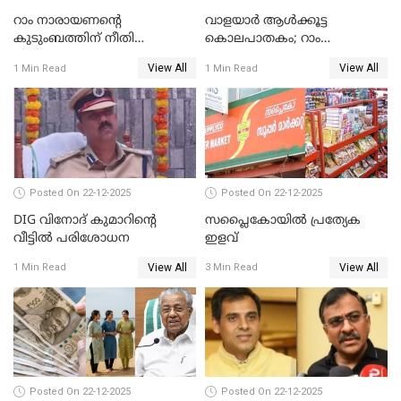
റാം നാരായണന്റെ
വാളയാർ ആൾക്കൂട്ട
കുടുംബത്തിന് നീതി
കൊലപാതകം; റാം
ഉറപ്പാക്കും; പിണറായി
നാരായണൻ നേരിട്ടത് ക്രൂര
View All
View All
1 Min Read
1 Min Read
വിജയന്‍
പീഡനം
Posted On 22-12-2025
Posted On 22-12-2025
DIG വിനോദ് കുമാറിന്റെ
സപ്ലൈകോയിൽ പ്രത്യേക
വീട്ടില്‍ പരിശോധന
ഇളവ്
View All
View All
1 Min Read
3 Min Read
Posted On 22-12-2025
Posted On 22-12-2025