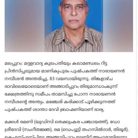
മലപ്പുറം: മദ്ദളവാദ്യ കുലപതിയും കലാമണ്ഡലം റിട്ട
പ്രിൻസിപ്പലുമായ മാണിക്യപുരം പുഷ്പകത്ത് നാരായണൻ
നമ്പീശൻ അന്തരിച്ചു. 83 വയസായിരുന്നു. തിങ്കളാഴ്ച
രാവിലെയോടെയാണ് അങ്ങാടിപ്പുറം തിരുമാന്ധാംകുന്ന്
ക്ഷേത്രത്തിനു സമീപം താമസിച്ചു പോന്ന നാരായണൻ
നമ്പീശന്റെ അന്ത്യം. മഞ്ചേരി കരിക്കാട് പൂഴിക്കുന്നത്ത്
പുഷ്പകത്ത് ശാന്താ ദേവി ബ്രാഹ്മണിയാണ് ഭാര്യ.
മക്കൾ രമണി (യുഡിസി തെക്കുംകര പഞ്ചായത്ത്), ഡോ
ശ്രീദേവി (സംഗീതജ്ഞ), രമ (ഡെപ്യൂട്ടി തഹസിൽദാർ, തിരൂർ).
കെഎസ്എസ്പിയു അങ്ങാടിപ്പുറം യൂണിറ്റ് അംഗമായിരുന്നു.