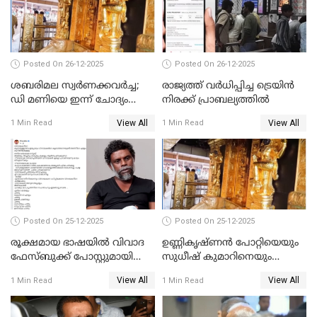
Posted On 26-12-2025
Posted On 26-12-2025
ശബരിമല സ്വര്‍ണക്കവര്‍ച്ച;
രാജ്യത്ത് വര്‍ധിപ്പിച്ച ട്രെയിന്‍
ഡി മണിയെ ഇന്ന് ചോദ്യം
നിരക്ക് പ്രാബല്യത്തില്‍
ചെയ്യും
View All
View All
1 Min Read
1 Min Read
Posted On 25-12-2025
Posted On 25-12-2025
രൂക്ഷമായ ഭാഷയിൽ വിവാദ
ഉണ്ണികൃഷ്ണന്‍ പോറ്റിയെയും
ഫേസ്ബുക്ക് പോസ്റ്റുമായി
സുധീഷ് കുമാറിനെയും
നടൻ വിനായകൻ
വീണ്ടും ചോദ്യം ചെയ്ത് SIT
View All
View All
1 Min Read
1 Min Read