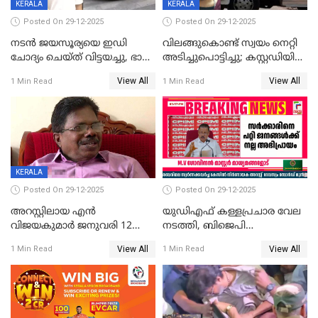
KERALA
KERALA
Posted On 29-12-2025
Posted On 29-12-2025
നടൻ ജയസൂര്യയെ ഇഡി
വിലങ്ങുകൊണ്ട് സ്വയം നെറ്റി
ചോദ്യം ചെയ്ത് വിട്ടയച്ചു, ഭാര്യ
അടിച്ചുപൊട്ടിച്ചു; കസ്റ്റഡിയിൽ
സരിതയുടെയും
എടുക്കുന്നതിനിടെ
View All
View All
1 Min Read
1 Min Read
മൊഴിയെടുത്തു
വധശ്രമക്കേസ് പ്രതി
വിലങ്ങുമായി രക്ഷപ്പെട്ടു;
വ്യാപക തെരച്ചിൽ
KERALA
Posted On 29-12-2025
Posted On 29-12-2025
അറസ്റ്റിലായ എൻ
യുഡിഎഫ് കള്ളപ്രചാര വേല
വിജയകുമാർ ജനുവരി 12
നടത്തി, ബിജെപി
വരെ റിമാൻഡിൽ;
ഹിന്ദുവർഗീയത പ്രചരിപ്പിച്ചു,
View All
View All
1 Min Read
1 Min Read
ജാമ്യാപേക്ഷ ഈ മാസം 31ന്
ശബരിമല അത്ര
പരിഗണിക്കും
തിരിച്ചടിയായില്ല,സർക്കാരിനെക്കുറ
ജനങ്ങൾക്ക് മികച്ച
അഭിപ്രായം, എല്‍ഡിഎഫ്
അധികാരം നിലനിര്‍ത്തും,