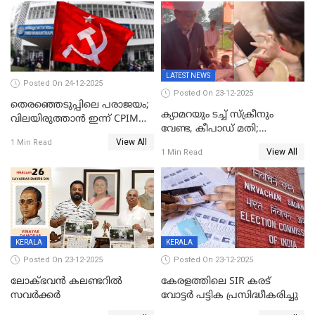
LATEST NEWS
Posted On 24-12-2025
Posted On 23-12-2025
തെരഞ്ഞെടുപ്പിലെ പരാജയം;
ക്യാമറയും ടച്ച് സ്ക്രീനും
വിലയിരുത്താന്‍ ഇന്ന് CPIM
വേണ്ട, കീപാഡ് മതി;
യോഗം
View All
സ്ത്രീകൾക്ക് സ്മാർട്ട് ഫോൺ
1 Min Read
View All
1 Min Read
വിലക്കി രാജ്യത്തെ ഒരു
പഞ്ചായത്ത്
KERALA
KERALA
Posted On 23-12-2025
Posted On 23-12-2025
ലോക്ഭവൻ കലണ്ടറിൽ
കേരളത്തിലെ SIR കരട്
സവർക്കർ
വോട്ടര്‍ പട്ടിക പ്രസിദ്ധീകരിച്ചു