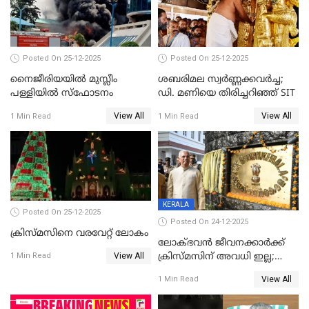
Posted On 25-12-2025
Posted On 25-12-2025
നൈജീരിയയിൽ മുസ്ലീം
ശബരിമല സ്വര്‍ണ്ണക്കവര്‍ച്ച;
പള്ളിയില്‍ സ്‌ഫോടനം
ഡി. മണിയെ തിരിച്ചറിഞ്ഞ് SIT
View All
View All
1 Min Read
1 Min Read
KERALA
Posted On 25-12-2025
Posted On 24-12-2025
ക്രിസ്മസിനെ വരവേറ്റ് ലോകം
ലോക്ഭവൻ ജീവനക്കാർക്ക്
View All
ക്രിസ്മസിന് അവധി ഇല്ല;
1 Min Read
ഹാജരാവാൻ ഉത്തരവ്
View All
1 Min Read