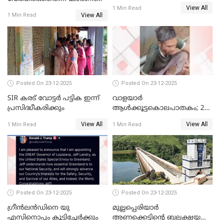
View All
ദിലീപ് മഞ്ജുവിന് നൽകിയ ആ
1 Min Read
View All
1 Min Read
പഴയ മൊബൈലിൽ നിന്ന്
കണ്ടെത്തിയ ചാറ്റിൽ
നിന്നാണ്; എട്ടാം പ്രതിക്ക്
മോട്ടീവ് ഉണ്ടായിരുന്നെന്നും
അഡ്വ. ടി.ബി മിനി
Posted On 23-12-2025
Posted On 23-12-2025
SIR കരട് വോട്ടര്‍ പട്ടിക ഇന്ന്
വാളയാർ
പ്രസിദ്ധീകരിക്കും
ആൾക്കൂട്ടകൊലപാതകം; 2
പേർ കൂടി കസ്റ്റഡിയിൽ
View All
View All
1 Min Read
1 Min Read
Posted On 23-12-2025
Posted On 23-12-2025
ഗ്രീന്‍ലന്‍ഡിനെ യു
മുല്ലപ്പെരിയാര്‍
എസിനൊപ്പം കൂട്ടിച്ചേര്‍ക്കും
അണക്കെട്ടിന്റെ ബലക്ഷയ