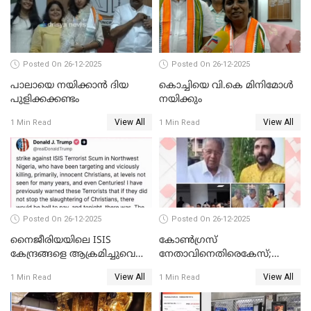
വ്യവസായി
Posted On 26-12-2025
Posted On 26-12-2025
പാലായെ നയിക്കാന്‍ ദിയ
കൊച്ചിയെ വി.കെ മിനിമോള്‍
പുളിക്കക്കണ്ടം
നയിക്കും
View All
View All
1 Min Read
1 Min Read
Posted On 26-12-2025
Posted On 26-12-2025
നൈജീരിയയിലെ ISIS
കോണ്‍ഗ്രസ്
കേന്ദ്രങ്ങളെ ആക്രമിച്ചുവെന്ന്
നേതാവിനെതിരെകേസ്;
ട്രംപ്
മുഖ്യമന്ത്രിയും ഉണ്ണികൃഷ്ണന്‍
View All
View All
1 Min Read
1 Min Read
പോറ്റിയും ഒപ്പമുള്ള AI ചിത്രം
പങ്കുവെച്ചു