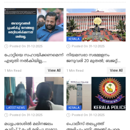
KERALA
Posted On 31-12-2025
Posted On 31-12-2025
പോറ്റിയെ സഹായിക്കണമെന്ന്
നിയമസഭാ സമ്മേളനം
എഴുതി നൽകിയില്ല,
ജനുവരി 20 മുതല്‍; ബജറ്റ്
ജനങ്ങളെ
അവതരണം അവസാനവാരം;
View All
View All
1 Min Read
1 Min Read
തെറ്റിദ്ധരിപ്പിക്കരുത്,
മന്ത്രിസഭാ
സാങ്കൽപ്പിക കഥകൾ
യോഗതീരുമാനങ്ങൾ
പ്രചരിപ്പിക്കുന്നുവെന്നും
കടകംപള്ളി സുരേന്ദ്രൻ
LATEST NEWS
KERALA
Posted On 31-12-2025
Posted On 31-12-2025
മധ്യപ്രദേശിൽ മലിനജലം
പൊലീസ് തലപ്പത്ത്
കുടിച്ച് 7 പേർ മരിച്ചു,നൂറോളം
അഴിച്ചുപണി; അഞ്ച് പേരെ