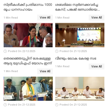
സ്ത്രീകള്‍ക്ക് പ്രതിമാസം 1000
ശബരിമല സ്വര്‍ണക്കവര്‍ച്ച
രൂപ ധനസഹായം
കേസ്; പങ്കജ് ഭണ്ഡാരിയെയും
ഗോവര്‍ധനെയും കസ്റ്റഡിയില്‍
View All
View All
1 Min Read
1 Min Read
വാങ്ങാന്‍ SIT
Posted On 22-12-2025
Posted On 21-12-2025
തെരഞ്ഞെടുപ്പിന് ശേഷമുള്ള
വീണ്ടും ലോക കേരള സഭ
ആദ്യ യുഡിഎഫ് യോഗം ഇന്ന്
View All
1 Min Read
View All
1 Min Read
Posted On 21-12-2025
Posted On 21-12-2025