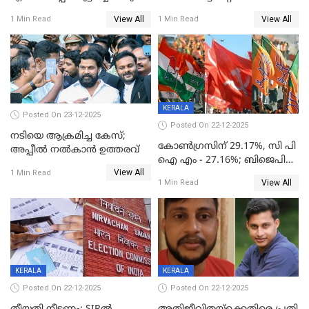
നിര്‍ണയം; പരിശോധന ഇന്ന്
View All
View All
1 Min Read
1 Min Read
തുടങ്ങും
KERALA
Posted On 23-12-2025
Posted On 22-12-2025
നടിയെ ആക്രമിച്ച കേസ്;
കോൺഗ്രസിന് 29.17%, സി പി
അപ്പീൽ നൽകാൻ ഉത്തരവ്
ഐ എം - 27.16%; ബിജെപി
View All
20% കടന്നത്
1 Min Read
View All
1 Min Read
തിരുവനന്തപുരത്ത് മാത്രം,
തദ്ദേശത്തിലെ യഥാർത്ഥ
കണക്ക് പുറത്ത്
KERALA
KERALA
Posted On 22-12-2025
Posted On 22-12-2025