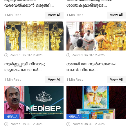
വരവേല്‍ക്കാന്‍ ഒരുങ്ങി
ശാന്തകുമാരിയുടെ
ലോകം
സംസ്‌കാരം ഇന്ന്
View All
View All
1 Min Read
1 Min Read
Posted On 31-12-2025
Posted On 31-12-2025
സ്വർണ്ണപ്പാളി വിവാദം;
ശബരി മല സ്വർണക്കവച
ആരോപണങ്ങൾ
കേസ്: വിദേശ
അവസാനിക്കുന്നില്ല
വ്യവസായിയുടെ ആരോപണം
View All
View All
1 Min Read
1 Min Read
നിഷേധിച്ച് ഡി മണി
KERALA
KERALA
Posted On 30-12-2025
Posted On 30-12-2025