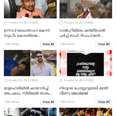
Posted On 25-12-2025
Posted On 25-12-2025
ഉന്നാവ് ബലാത്സംഗ കേസ്;
ഡൽഹിയിലെ കത്തീഡ്രൽ
സുപ്രീം കോടതിയെ
ചർച്ച് ഓഫ് റിഡംപ്ഷൻ
സമീപിക്കാനൊരുങ്ങി
സന്ദർശിച്ച് പ്രധാനമന്ത്രി
View All
View All
1 Min Read
1 Min Read
അതിജീവിത
Posted On 25-12-2025
Posted On 25-12-2025
മദ്യലഹരിയിൽ കാറോടിച്ച്
നിഗൂഢ പോസ്റ്ററുമായി മന്ത്രി
അപകടം: സീരിയൽ താരം
വീണാ ജോർജ്ജ്
സിദ്ധാർത്ഥ് പ്രഭുവിനെതിരെ
View All
View All
1 Min Read
1 Min Read
കേസെടുത്തു