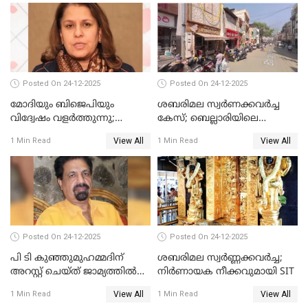
Posted On 24-12-2025
Posted On 24-12-2025
മോദിയും ബിജെപിയും
ശബരിമല സ്വര്‍ണക്കവര്‍ച്ച
വിദ്വേഷം വളർത്തുന്നു;
കേസ്; ബെല്ലാരിയിലെ
പ്രതിഷേധവിമായി
ജ്വല്ലറിയില്‍ പരിശോധന
View All
View All
1 Min Read
1 Min Read
കോൺഗ്രസ്
Posted On 24-12-2025
Posted On 24-12-2025
പി ടി കുഞ്ഞുമുഹമ്മദിന്
ശബരിമല സ്വര്‍ണ്ണക്കവര്‍ച്ച;
അറസ്റ്റ് ചെയ്ത് ജാമ്യത്തില്‍
നിർണായക നീക്കവുമായി SIT
വിട്ടു
View All
View All
1 Min Read
1 Min Read