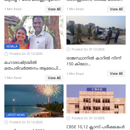
പേർ ഗുരുതരാവസ്ഥയിൽ
ഐജി റാങ്കിലേക്ക്
View All
View All
1 Min Read
1 Min Read
ഉയർത്തി,അജിതാ ബീഗം
ക്രൈംബ്രാഞ്ച് ഐജി,
എസ്.ശ്യാംസുന്ദർ
ഇന്റലിജൻസ് ഐജി
KERALA
Posted On 31-12-2025
Posted On 31-12-2025
രാജസ്ഥാനിൽ കാറിൽ നിന്ന്
മഹാരാഷ്ട്രയിൽ
150 കിലോ
മതപരിവർത്തനം ആരോപിച്ചു
സ്ഫോടകവസ്തുക്കൾ
View All
അറസ്റ്റിലായ മലയാളി
1 Min Read
പിടികൂടി
View All
1 Min Read
വൈദികനും ഭാര്യയ്ക്കും
ഉൾപ്പെടെ 11പേർക്കും ജാമ്യം
LATEST NEWS
Posted On 31-12-2025
Posted On 31-12-2025
CBSE 10,12 ക്ലാസ് പരീക്ഷകള്‍