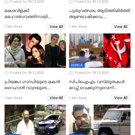
Posted On 30-12-2025
Posted On 30-12-2025
മകരവിളക്ക്
പുതുവത്സരം ആടിത്തിമിർത്ത്
മഹോത്സവത്തിനായി
ആഘോഷിക്കാം;
ശബരിമല നട തുറന്നു;
ബാറുകള്‍ക്ക് 12 മണി വരെ
View All
View All
1 Min Read
1 Min Read
സന്നിധാനത്ത് വൻ
പ്രവര്‍ത്തനാനുമതി
ഭക്തജനത്തിരക്ക്
KERALA
Posted On 30-12-2025
Posted On 29-12-2025
പ്രിയങ്കാ ​ഗാന്ധിയുടെ മകൻ
സിപിഐഎം വസ്തുതകൾ
റൈഹാൻ വാദ്രയുടെ
മറച്ച് വെക്കുന്നുവെന്ന്
വിവാഹനിശ്ചയം
സിപിഐ, 'പത്മകുമാറിനെ
View All
View All
1 Min Read
1 Min Read
കഴിഞ്ഞതായി റിപ്പോർട്ട്
സംരക്ഷിച്ചത്
തിരിച്ചടിച്ചു',വെള്ളാപ്പള്ളിയെ
ന്യായീകരിക്കുന്നതിലും
CPIഎക്സിക്യൂട്ടീവിൽ
വിമർശനം