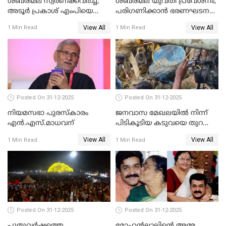
ശബരിമല സ്വര്‍ണക്കവര്‍ച്ച;
ശബരിമല യുവതി പ്രവേശനം;
അടൂര്‍ പ്രകാശ് എംപിയെ
പരിഗണിക്കാന്‍ ഭരണഘടന
ചോദ്യം ചെയ്യാൻ SIT
ബെഞ്ച്
View All
View All
1 Min Read
1 Min Read
Posted On 31-12-2025
Posted On 31-12-2025
നിയമസഭാ പുരസ്‌കാരം
ജനവാസ മേഖലയിൽ നിന്ന്
എൻ.എസ്.മാധവന്
പിടികൂടിയ കടുവയെ തുറന്നു
വിട്ടു
View All
View All
1 Min Read
1 Min Read
Posted On 31-12-2025
Posted On 31-12-2025
പുതുവര്‍ഷത്തെ
മോഹന്‍ലാലിന്റെ അമ്മ