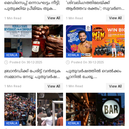
മെഡിസെപ്പ് ഒന്നാംഘട്ടം നീട്ടി;
'ശിവലിംഗത്തിലേയ്ക്ക്
പുതുക്കിയ പ്രീമിയം തുക
ആര്‍ത്തവ രക്തം'; സുവര്‍ണ
ഈടാക്കുക ജനുവരി 31
കേരളം ലോട്ടറിയിലെ
View All
View All
1 Min Read
1 Min Read
മുതൽ
ചിത്രത്തിനെതിരെ ഹിന്ദു
ഐക്യവേദി പരാതി നൽകി
KERALA
KERALA
Posted On 30-12-2025
Posted On 30-12-2025
ബ്രാൻഡിക്ക് പേരിട്ട് വൻതുക
പുതുവർഷത്തിൽ വെൽക്കം
സമ്മാനം നേടൂ; പുതുവർഷ
പ്ലാനിൽ ചേരൂ,
ഓഫറുമായി ബെവ്‌കോ
350എംപിപിഎസ് വേഗതയിൽ
View All
View All
1 Min Read
1 Min Read
ഇന്റർനെറ്റും ഒപ്പം കീയുടെ
മെഗാ പ്ലാൻ സൗജന്യം; ഒപ്പം
വരിക്കാർക്ക് 200 ടിവി, 100 EV
ബൈക്കുകൾ, ബമ്പർ
സമ്മാനമായി EV കാർ
ഉൾപ്പെടെ 2 കോടി രൂപയുടെ
സമ്മാനപദ്ധതിയും
KERALA
KERALA