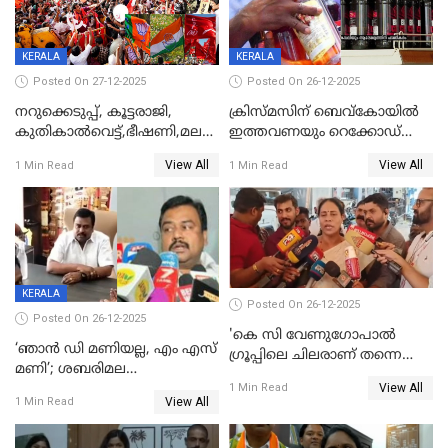
KERALA
KERALA
Posted On 27-12-2025
Posted On 26-12-2025
നറുക്കെടുപ്പ്, കൂട്ടരാജി,
ക്രിസ്മസിന് ബെവ്‌കോയിൽ
കുതികാൽവെട്ട്,ഭീഷണി,മലബാറിലാകട്ടെ
ഇത്തവണയും റെക്കോഡ്
ട്വിസ്റ്റോട് ട്വിസ്റ്റും; അടിമുടി
വിൽപ്പന;കഴിഞ്ഞവർഷത്തേക്ക
View All
View All
1 Min Read
1 Min Read
നാടകീയമായി പഞ്ചായത്ത്
53 കോടി രൂപയുടെ അധിക
പ്രസിഡന്‍റ് തെരഞ്ഞെടുപ്പ്
വിൽപ്പന; മലയാളി കുടിച്ചു
തീർത്തത് 333 കോടിയുടെ
മദ്യം
KERALA
Posted On 26-12-2025
Posted On 26-12-2025
'കെ സി വേണുഗോപാല്‍
‘ഞാൻ ഡി മണിയല്ല, എം എസ്
ഗ്രൂപ്പിലെ ചിലരാണ് തന്നെ
മണി’; ശബരിമല
തഴഞ്ഞത്'; ലാലി ജെയിംസ്
View All
സ്വർണക്കവർച്ചയുമായി ഒരു
1 Min Read
View All
1 Min Read
ബന്ധവും ഇല്ലെന്ന് എസ്ഐടി
ചോദ്യം ചെയ്ത ദിണ്ടിഗലിലെ