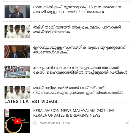
ഗാസയില്‍ ട്രംപ് മുന്നോട്ട് വച്ച 15 ഇന സമാധാന
പദ്ധതി തള്ളി ബെഞ്ചമിന്‍ നെതന്യാഹു
തമിഴ് തായ് വാഴ്ത്ത് ആദ്യം; പ്രമേയം പാസാക്കി
തമിഴ്‌നാട് നിയമസഭ
ഇറാനുമായുള്ള സാമ്പത്തിക യുദ്ധം മുറുക്കുമെന്ന്
ഡൊണാൾഡ് ട്രംപ്
കശുവണ്ടി വികസന കോര്‍പ്പറേഷന്‍ അഴിമതി
കേസ്; ഹൈക്കോടതിയില്‍ അപ്പീലുമായി പ്രതികള്‍
തമിഴ്‌നാട്ടില്‍ തമിഴ് തായ് വാഴ്ത്ത് പാട്ട്
നിര്‍ബന്ധമാക്കുന്ന പ്രമേയം ഇന്ന് നിയമസഭയില്‍
LATEST LATEST VIDEOS
KERALAVISION NEWS MALAYALAM 24X7 LIVE:
KERALA UPDATES & BREAKING NEWS
Posted On 03-01-2023