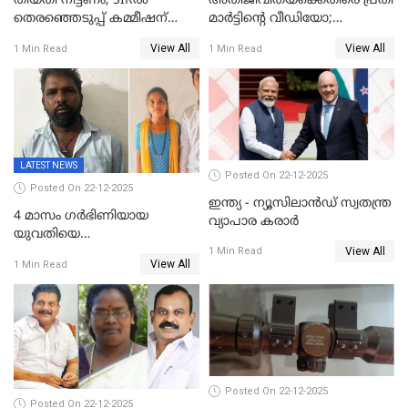
തീയതി നീട്ടണം; SIRൽ
അതിജീവിതയ്‌ക്കെതിരെ പ്രതി
തെരഞ്ഞെടുപ്പ് കമ്മീഷന്
മാർട്ടിന്റെ വീഡിയോ;
കത്തയച്ച് കേരളം
പ്രചരിപ്പിച്ച മൂന്നുപേർ
View All
View All
1 Min Read
1 Min Read
അറസ്റ്റിൽ; നൂറോളം
സൈറ്റുകളിൽ നിന്നും
വിഡിയോ നീക്കം ചെയ്യാനും
പൊലീസ്
LATEST NEWS
Posted On 22-12-2025
Posted On 22-12-2025
ഇന്ത്യ - ന്യൂസിലാൻഡ് സ്വതന്ത്ര
4 മാസം ഗർഭിണിയായ
വ്യാപാര കരാർ
യുവതിയെ
View All
വെട്ടിക്കൊലപ്പെടുത്തി
1 Min Read
View All
1 Min Read
പിതാവും സഹോദരനും;
ദുരഭിമാനക്കൊലയിൽ
നടുങ്ങി കർണാടക
Posted On 22-12-2025
Posted On 22-12-2025