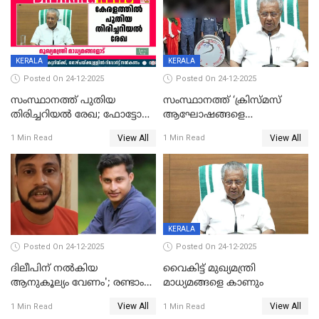
KERALA
KERALA
Posted On 24-12-2025
Posted On 24-12-2025
സംസ്ഥാനത്ത് പുതിയ
സംസ്ഥാനത്ത് ‘ക്രിസ്മസ്
തിരിച്ചറിയല്‍ രേഖ; ഫോട്ടോ
ആഘോഷങ്ങളെ
പതിപ്പിച്ച നേറ്റിവിറ്റി കാര്‍ഡ്
കടന്നാക്രമിയ്ക്കുന്നു; എല്ലാ
View All
View All
1 Min Read
1 Min Read
നല്‍കുമെന്ന് മുഖ്യമന്ത്രി; SIR
ആക്രമണങ്ങൾക്കും പിന്നിലും
ഹെല്‍പ് ഡസ്‌കുകള്‍
സംഘപരിവാർ’; മുഖ്യമന്ത്രി
ആരംഭിക്കാന്‍ മന്ത്രിസഭാ
യോഗ തീരുമാനം
KERALA
Posted On 24-12-2025
Posted On 24-12-2025
ദിലീപിന് നല്‍കിയ
വൈകിട്ട് മുഖ്യമന്ത്രി
ആനുകൂല്യം വേണം'; രണ്ടാം
മാധ്യമങ്ങളെ കാണും
പ്രതി മാര്‍ട്ടിന്‍
View All
View All
1 Min Read
1 Min Read
ഹൈക്കോടതിയില്‍