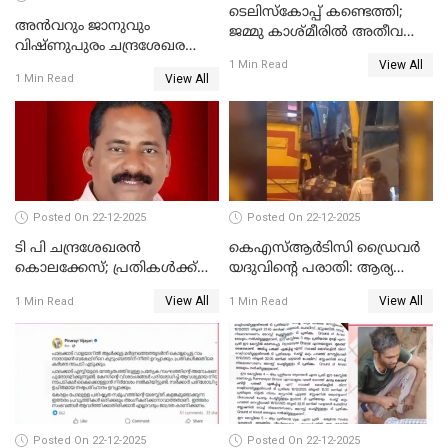
ടെലിസ്‌കോപ്പ് കണ്ടെത്തി;
അൻവറും ജാനുവും
ജമ്മു കാശ്മീരില്‍ അതീവ
വിഷ്ണുപുരം ചന്ദ്രശേഖരന്റെ
ജാഗ്രത നിര്‍ദ്ദേശം
View All
പാർട്ടിയും UDF
1 Min Read
View All
1 Min Read
അസോസിയേറ്റ് അംഗങ്ങൾ;
അസോസിയേറ്റ്
അംഗമാകാനില്ലെന്നും
UDFലേക്കില്ലെന്നും
വിഷ്ണുപുരം ചന്ദ്രശേഖരൻ
Posted On 22-12-2025
Posted On 22-12-2025
ടി പി ചന്ദ്രശേഖരന്‍
കെഎസ്ആർടിസി ഡ്രൈവർ
കൊലക്കേസ്; പ്രതികള്‍ക്ക്
യദുവിന്റെ പരാതി: ആര്യ
വീണ്ടും പരോള്‍
രാജേന്ദ്രനും സച്ചിൻ ദേവിനും
View All
View All
1 Min Read
1 Min Read
കോടതി നോട്ടീസ്
Posted On 22-12-2025
Posted On 22-12-2025