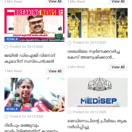
View All
View All
1 Min Read
1 Min Read
KERALA
Posted On 23-12-2025
Posted On 23-12-2025
ശബരിമല സ്വര്‍ണക്കവര്‍ച്ച
ജയിൽ ഡിഐജി വിനോദ്
കേസ് അന്വേഷിക്കാന്‍
കുമാറിന് സസ്പെൻഷൻ
തയ്യാറെന്ന് CBI
View All
2 Min Read
View All
1 Min Read
KERALA
Posted On 23-12-2025
Posted On 23-12-2025
മെഡിസെപിന്റെ പ്രീമിയം തുക
ദിലീപും മഞ്ജുവും
വർധിപ്പിച്ചു
വേർപിരിഞ്ഞതിന് കാരണം