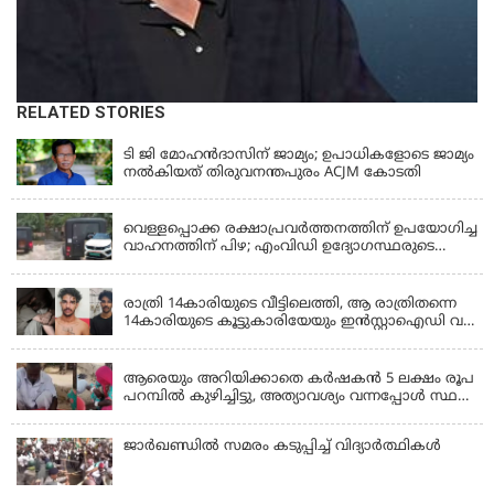
RELATED STORIES
KERALA
ടി ജി മോഹൻദാസിന് ജാമ്യം; ഉപാധികളോടെ ജാമ്യം
നൽകിയത് തിരുവനന്തപുരം ACJM കോടതി
KERALA
വെള്ളപ്പൊക്ക രക്ഷാപ്രവര്‍ത്തനത്തിന് ഉപയോഗിച്ച
വാഹനത്തിന് പിഴ; എംവിഡി ഉദ്യോഗസ്ഥരുടെ
സസ്പെൻഷൻ പിൻവലിച്ചു
KERALA
രാത്രി 14കാരിയുടെ വീട്ടിലെത്തി, ആ രാത്രിതന്നെ
14കാരിയുടെ കൂട്ടുകാരിയേയും ഇൻസ്റ്റാഐഡി വഴി
വിളിച്ചുവരുത്തി 23കാരൻ ഒരുമിച്ച് പീഡിപ്പിച്ചു;
LATEST NEWS
ഇൻസ്റ്റ ബ്ലോക്കാക്കിയതോടെ പരാതി, അറസ്റ്റ്
ആരെയും അറിയിക്കാതെ കർഷകൻ 5 ലക്ഷം രൂപ
പറമ്പിൽ കുഴിച്ചിട്ടു, അത്യാവശ്യം വന്നപ്പോൾ സ്ഥലം
മറന്നു, 1 കൊല്ലം കഴിഞ്ഞ് കണ്ടപ്പോൾ നെഞ്ച്
തകർന്നു!
ജാര്‍ഖണ്ഡില്‍ സമരം കടുപ്പിച്ച് വിദ്യാര്‍ത്ഥികള്‍