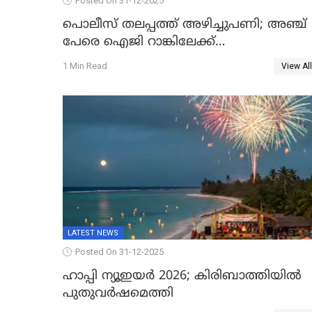
Posted On 31-12-2025
പൊലീസ് തലപ്പത്ത് അഴിച്ചുപണി; അഞ്ച്
പേരെ ഐജി റാങ്കിലേക്ക്
ഉയർത്തി,അജിതാ ബീഗം ക്രൈംബ്രാഞ്ച്
1 Min Read
View All
ഐജി, എസ്.ശ്യാംസുന്ദർ ഇന്റലിജൻസ്
ഐജി
LATEST NEWS
Posted On 31-12-2025
ഹാപ്പി ന്യൂഇയർ 2026; കിരിബാത്തിയിൽ
പുതുവർഷമെത്തി