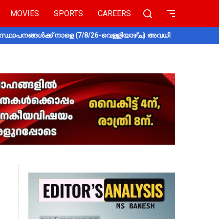
MOVIES
SPORTS
CAREERS
സ്ഥാപനങ്ങൾക്ക് നാളെ (7/8/26-വെള്ളിയാഴ്ച) അവധി
തൃശൂരിൽ