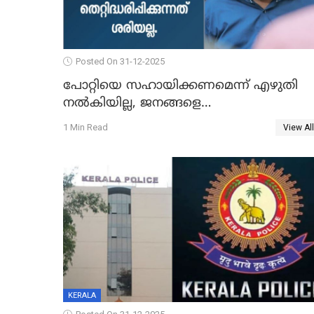
Posted On 31-12-2025
പോറ്റിയെ സഹായിക്കണമെന്ന് എഴുതി
നൽകിയില്ല, ജനങ്ങളെ
തെറ്റിദ്ധരിപ്പിക്കരുത്, സാങ്കൽപ്പിക
1 Min Read
View All
കഥകൾ പ്രചരിപ്പിക്കുന്നുവെന്നും
കടകംപള്ളി സുരേന്ദ്രൻ
KERALA