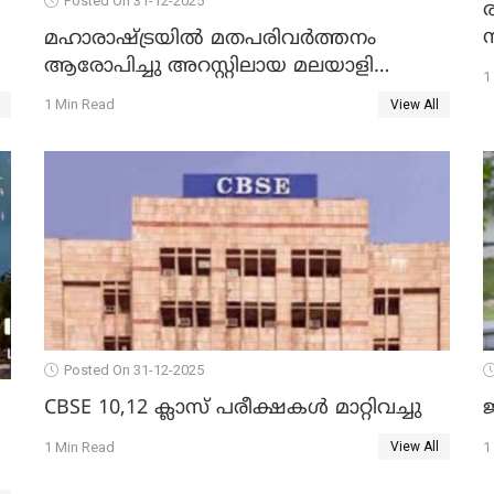
Posted On 31-12-2025
മഹാരാഷ്ട്രയിൽ മതപരിവർത്തനം
ആരോപിച്ചു അറസ്റ്റിലായ മലയാളി
1
വൈദികനും ഭാര്യയ്ക്കും ഉൾപ്പെടെ
1 Min Read
View All
11പേർക്കും ജാമ്യം
Posted On 31-12-2025
CBSE 10,12 ക്ലാസ് പരീക്ഷകള്‍ മാറ്റിവച്ചു
ജ
1 Min Read
1
View All