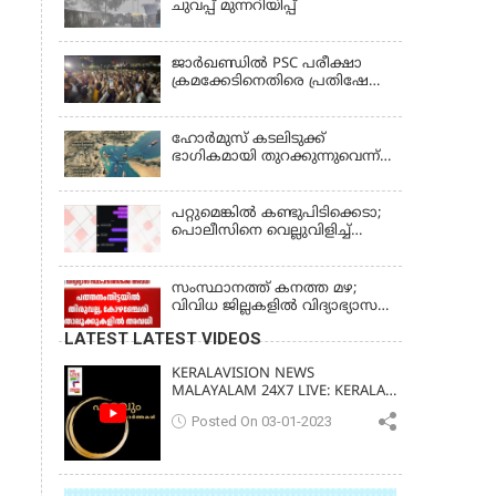
ചുവപ്പ് മുന്നറിയിപ്പ്
ജാര്‍ഖണ്ഡില്‍ PSC പരീക്ഷാ
ക്രമക്കേടിനെതിരെ പ്രതിഷേധം;
ചര്‍ച്ചക്ക് തുടക്കമിട്ട് സർക്കാർ
ഹോര്‍മുസ് കടലിടുക്ക്
ഭാഗികമായി തുറക്കുന്നുവെന്ന്
റിപ്പോര്‍ട്ട്
പറ്റുമെങ്കിൽ കണ്ടുപിടിക്കെടാ;
പൊലീസിനെ വെല്ലുവിളിച്ച്
അർജുൻ ആയങ്കി
സംസ്ഥാനത്ത് കനത്ത മഴ;
വിവിധ ജില്ലകളിൽ വിദ്യാഭ്യാസ
സ്ഥാപനങ്ങൾക്ക് അവധി
LATEST LATEST VIDEOS
KERALAVISION NEWS
MALAYALAM 24X7 LIVE: KERALA
UPDATES & BREAKING NEWS
Posted On 03-01-2023