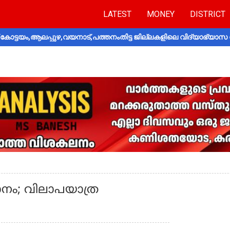
LATEST
MONEY
DISTRICT
ോട്ടയം,ആലപ്പുഴ,വയനാട്,പത്തനംതിട്ട ജില്ലകളിലെ വിദ്യാഭ്യാസ 
നം; വിലാപയാത്ര