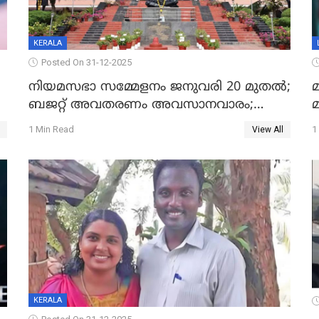
KERALA
Posted On 31-12-2025
നിയമസഭാ സമ്മേളനം ജനുവരി 20 മുതല്‍;
മ
ബജറ്റ് അവതരണം അവസാനവാരം;
മന്ത്രിസഭാ യോഗതീരുമാനങ്ങൾ
1 Min Read
1
View All
KERALA