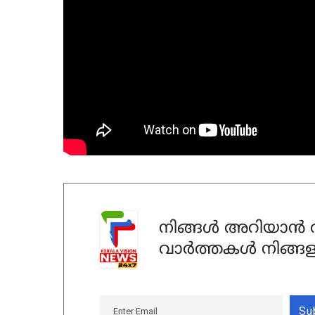
നിങ്ങൾ അറിയാൻ ആ
വാർത്തകൾ നിങ്ങള
Su