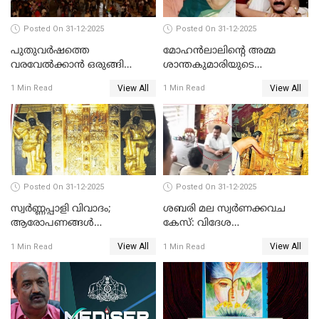
Posted On 31-12-2025
Posted On 31-12-2025
പുതുവര്‍ഷത്തെ
മോഹന്‍ലാലിന്റെ അമ്മ
വരവേല്‍ക്കാന്‍ ഒരുങ്ങി
ശാന്തകുമാരിയുടെ
ലോകം
സംസ്‌കാരം ഇന്ന്
View All
View All
1 Min Read
1 Min Read
Posted On 31-12-2025
Posted On 31-12-2025
സ്വർണ്ണപ്പാളി വിവാദം;
ശബരി മല സ്വർണക്കവച
ആരോപണങ്ങൾ
കേസ്: വിദേശ
അവസാനിക്കുന്നില്ല
വ്യവസായിയുടെ ആരോപണം
View All
View All
1 Min Read
1 Min Read
നിഷേധിച്ച് ഡി മണി