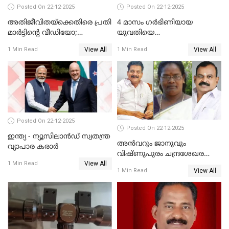
Posted On 22-12-2025
Posted On 22-12-2025
അതിജീവിതയ്‌ക്കെതിരെ പ്രതി
4 മാസം ഗർഭിണിയായ
മാർട്ടിന്റെ വീഡിയോ;
യുവതിയെ
പ്രചരിപ്പിച്ച മൂന്നുപേർ
വെട്ടിക്കൊലപ്പെടുത്തി
View All
View All
1 Min Read
1 Min Read
അറസ്റ്റിൽ; നൂറോളം
പിതാവും സഹോദരനും;
സൈറ്റുകളിൽ നിന്നും
ദുരഭിമാനക്കൊലയിൽ
വിഡിയോ നീക്കം ചെയ്യാനും
നടുങ്ങി കർണാടക
പൊലീസ്
Posted On 22-12-2025
Posted On 22-12-2025
ഇന്ത്യ - ന്യൂസിലാൻഡ് സ്വതന്ത്ര
അൻവറും ജാനുവും
വ്യാപാര കരാർ
വിഷ്ണുപുരം ചന്ദ്രശേഖരന്റെ
View All
പാർട്ടിയും UDF
1 Min Read
View All
1 Min Read
അസോസിയേറ്റ് അംഗങ്ങൾ;
അസോസിയേറ്റ്
അംഗമാകാനില്ലെന്നും
UDFലേക്കില്ലെന്നും
വിഷ്ണുപുരം ചന്ദ്രശേഖരൻ