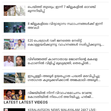
പെയ്ത്ത് തുടരും; ഇന്ന് 7 ജില്ലകളില്‍ ഓറഞ്ച്
മുന്നറിയിപ്പ്
8 ജില്ലകളിലെ വിദ്യാഭ്യാസ സ്ഥാപനങ്ങള്‍ക്ക് ഇന്ന്
അവധി
E20 പെട്രോൾ വഴി ജനത്തെ നേരിട്ട്
കൊള്ളയടിക്കുന്നു; വാഹനങ്ങൾ നശിപ്പിക്കുന്നു,
ജീവിതങ്ങൾ നശിപ്പിക്കുന്നുവെന്നും രാഹുൽ ഗാന്ധി
KERALA
വിഴിഞ്ഞത്ത് കാണാതായ ജോണിന്റെ മകളെ
ഫോണിൽ വിളിച്ച് മുഖ്യമന്ത്രി, തെരച്ചിൽ
ഊർജിതമാക്കുമെന്ന് ഉറപ്പ് നൽകി; മന്ത്രി സിപി
KERALA
ജോൺ അഞ്ചുതെങ്ങിൽ; കടലിൽ
പോകുന്നവരെയും ഉൾപ്പെടുത്തി നാളെ ഊർജിത
ഇടപ്പള്ളി–അരൂർ ഉയരപ്പാത പദ്ധതി മരവിപ്പിച്ചു;
തെരച്ചിൽ
ഗതാഗത കുരുക്കഴിക്കാൻ അങ്കമാലി–അരൂർ
ബൈപാസ് പദ്ധതി വേഗത്തിലാക്കുമെന്ന് ഗഡ്കരി
LATEST NEWS
വിജയ്‌യിൽ നിന്ന് വിവാഹമോചനം വേണ്ട;
കോടതിയിൽ നിലപാട് അറിയിച്ചു, ഹർജി
പിൻവലിക്കുന്നെന്ന് സംഗീത
LATEST LATEST VIDEOS
KERALAVISION NEWS MALAYALAM 24X7 LIVE: