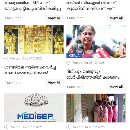
കേരളത്തിലെ SIR കരട്
ജയിൽ ഡിഐജി വിനോദ്
വോട്ടര്‍ പട്ടിക പ്രസിദ്ധീകരിച്ചു
കുമാറിന് സസ്പെൻഷൻ
View All
View All
1 Min Read
1 Min Read
KERALA
Posted On 23-12-2025
Posted On 23-12-2025
ശബരിമല സ്വര്‍ണക്കവര്‍ച്ച
ദിലീപും മഞ്ജുവും
കേസ് അന്വേഷിക്കാന്‍
വേർപിരിഞ്ഞതിന് കാരണം
തയ്യാറെന്ന് CBI
View All
ദിലീപ് മഞ്ജുവിന് നൽകിയ ആ
2 Min Read
View All
1 Min Read
പഴയ മൊബൈലിൽ നിന്ന്
കണ്ടെത്തിയ ചാറ്റിൽ
നിന്നാണ്; എട്ടാം പ്രതിക്ക്
മോട്ടീവ് ഉണ്ടായിരുന്നെന്നും
അഡ്വ. ടി.ബി മിനി
Posted On 23-12-2025
Posted On 23-12-2025