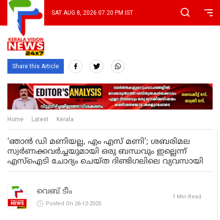
SAT AUG 8, 2026 07:20 PM IST
Share this Article
Home
Latest
Kerala
‘ഞാൻ ഡി മണിയല്ല, എം എസ് മണി’; ശബരിമല
സ്വർണക്കവർച്ചയുമായി ഒരു ബന്ധവും ഇല്ലെന്ന്
എസ്ഐടി ചോദ്യം ചെയ്ത ദിണ്ടിഗലിലെ വ്യവസായി
വെബ് ടീം
1 Min Read
Posted On 26-12-2025