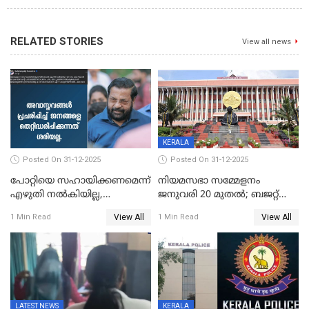
RELATED STORIES
View all news
KERALA
Posted On 31-12-2025
Posted On 31-12-2025
പോറ്റിയെ സഹായിക്കണമെന്ന്
നിയമസഭാ സമ്മേളനം
എഴുതി നൽകിയില്ല,
ജനുവരി 20 മുതല്‍; ബജറ്റ്
ജനങ്ങളെ
അവതരണം അവസാനവാരം;
View All
View All
1 Min Read
1 Min Read
തെറ്റിദ്ധരിപ്പിക്കരുത്,
മന്ത്രിസഭാ
സാങ്കൽപ്പിക കഥകൾ
യോഗതീരുമാനങ്ങൾ
പ്രചരിപ്പിക്കുന്നുവെന്നും
കടകംപള്ളി സുരേന്ദ്രൻ
LATEST NEWS
KERALA