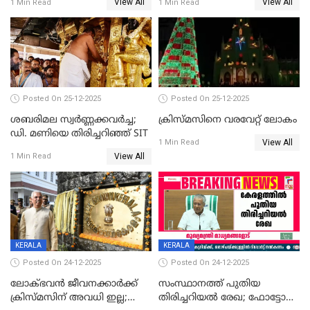
View All
View All
1 Min Read
1 Min Read
Posted On 25-12-2025
Posted On 25-12-2025
ശബരിമല സ്വര്‍ണ്ണക്കവര്‍ച്ച;
ക്രിസ്മസിനെ വരവേറ്റ് ലോകം
ഡി. മണിയെ തിരിച്ചറിഞ്ഞ് SIT
View All
1 Min Read
View All
1 Min Read
KERALA
KERALA
Posted On 24-12-2025
Posted On 24-12-2025
ലോക്ഭവൻ ജീവനക്കാർക്ക്
സംസ്ഥാനത്ത് പുതിയ
ക്രിസ്മസിന് അവധി ഇല്ല;
തിരിച്ചറിയല്‍ രേഖ; ഫോട്ടോ