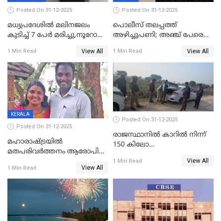
Posted On 31-12-2025
Posted On 31-12-2025
മധ്യപ്രദേശിൽ മലിനജലം
പൊലീസ് തലപ്പത്ത്
കുടിച്ച് 7 പേർ മരിച്ചു,നൂറോളം
അഴിച്ചുപണി; അഞ്ച് പേരെ
പേർ ഗുരുതരാവസ്ഥയിൽ
ഐജി റാങ്കിലേക്ക്
View All
View All
1 Min Read
1 Min Read
ഉയർത്തി,അജിതാ ബീഗം
ക്രൈംബ്രാഞ്ച് ഐജി,
എസ്.ശ്യാംസുന്ദർ
ഇന്റലിജൻസ് ഐജി
KERALA
Posted On 31-12-2025
Posted On 31-12-2025
രാജസ്ഥാനിൽ കാറിൽ നിന്ന്
മഹാരാഷ്ട്രയിൽ
150 കിലോ
മതപരിവർത്തനം ആരോപിച്ചു
സ്ഫോടകവസ്തുക്കൾ
View All
അറസ്റ്റിലായ മലയാളി
1 Min Read
പിടികൂടി
View All
1 Min Read
വൈദികനും ഭാര്യയ്ക്കും
ഉൾപ്പെടെ 11പേർക്കും ജാമ്യം