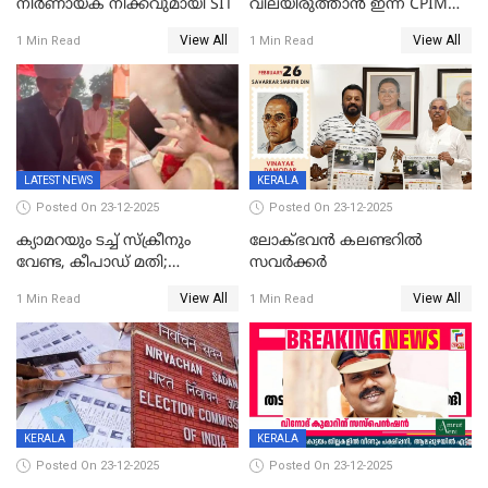
നിർണായക നീക്കവുമായി SIT
വിലയിരുത്താന്‍ ഇന്ന് CPIM
യോഗം
View All
View All
1 Min Read
1 Min Read
LATEST NEWS
KERALA
Posted On 23-12-2025
Posted On 23-12-2025
ക്യാമറയും ടച്ച് സ്ക്രീനും
ലോക്ഭവൻ കലണ്ടറിൽ
വേണ്ട, കീപാഡ് മതി;
സവർക്കർ
സ്ത്രീകൾക്ക് സ്മാർട്ട് ഫോൺ
View All
View All
1 Min Read
1 Min Read
വിലക്കി രാജ്യത്തെ ഒരു
പഞ്ചായത്ത്
KERALA
KERALA
Posted On 23-12-2025
Posted On 23-12-2025