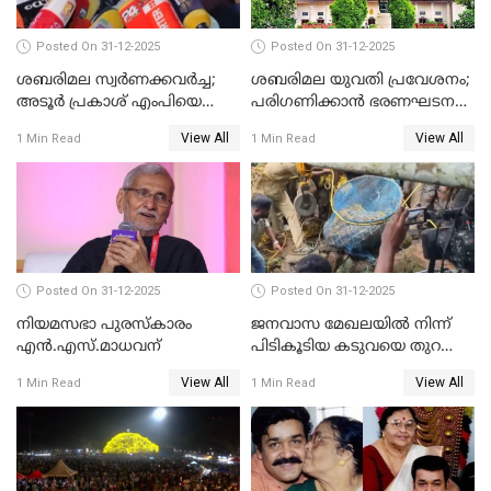
Posted On 31-12-2025
Posted On 31-12-2025
ശബരിമല സ്വര്‍ണക്കവര്‍ച്ച;
ശബരിമല യുവതി പ്രവേശനം;
അടൂര്‍ പ്രകാശ് എംപിയെ
പരിഗണിക്കാന്‍ ഭരണഘടന
ചോദ്യം ചെയ്യാൻ SIT
ബെഞ്ച്
View All
View All
1 Min Read
1 Min Read
Posted On 31-12-2025
Posted On 31-12-2025
നിയമസഭാ പുരസ്‌കാരം
ജനവാസ മേഖലയിൽ നിന്ന്
എൻ.എസ്.മാധവന്
പിടികൂടിയ കടുവയെ തുറന്നു
വിട്ടു
View All
View All
1 Min Read
1 Min Read