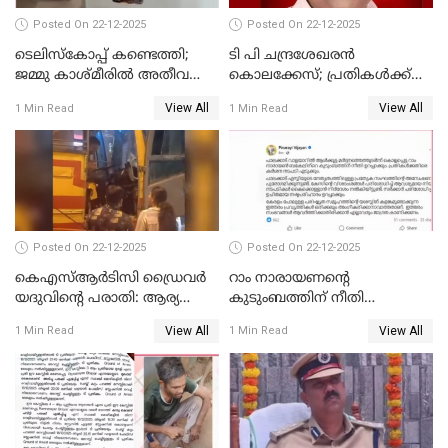
Posted On 22-12-2025
Posted On 22-12-2025
ടെലിസ്‌കോപ്പ് കണ്ടെത്തി;
ടി പി ചന്ദ്രശേഖരന്‍
ജമ്മു കാശ്മീരില്‍ അതീവ
കൊലക്കേസ്; പ്രതികള്‍ക്ക്
ജാഗ്രത നിര്‍ദ്ദേശം
വീണ്ടും പരോള്‍
View All
View All
1 Min Read
1 Min Read
Posted On 22-12-2025
Posted On 22-12-2025
കെഎസ്ആർടിസി ഡ്രൈവർ
റാം നാരായണന്റെ
യദുവിന്റെ പരാതി: ആര്യ
കുടുംബത്തിന് നീതി
രാജേന്ദ്രനും സച്ചിൻ ദേവിനും
ഉറപ്പാക്കും; പിണറായി
View All
View All
1 Min Read
1 Min Read
കോടതി നോട്ടീസ്
വിജയന്‍