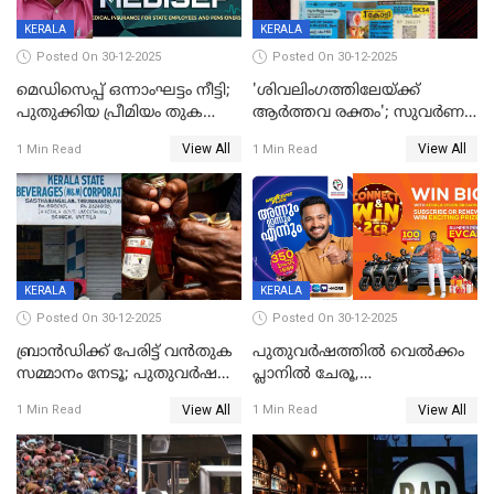
KERALA
KERALA
Posted On 30-12-2025
Posted On 30-12-2025
മെഡിസെപ്പ് ഒന്നാംഘട്ടം നീട്ടി;
'ശിവലിംഗത്തിലേയ്ക്ക്
പുതുക്കിയ പ്രീമിയം തുക
ആര്‍ത്തവ രക്തം'; സുവര്‍ണ
ഈടാക്കുക ജനുവരി 31
കേരളം ലോട്ടറിയിലെ
View All
View All
1 Min Read
1 Min Read
മുതൽ
ചിത്രത്തിനെതിരെ ഹിന്ദു
ഐക്യവേദി പരാതി നൽകി
KERALA
KERALA
Posted On 30-12-2025
Posted On 30-12-2025
ബ്രാൻഡിക്ക് പേരിട്ട് വൻതുക
പുതുവർഷത്തിൽ വെൽക്കം
സമ്മാനം നേടൂ; പുതുവർഷ
പ്ലാനിൽ ചേരൂ,
ഓഫറുമായി ബെവ്‌കോ
350എംപിപിഎസ് വേഗതയിൽ
View All
View All
1 Min Read
1 Min Read
ഇന്റർനെറ്റും ഒപ്പം കീയുടെ
മെഗാ പ്ലാൻ സൗജന്യം; ഒപ്പം
വരിക്കാർക്ക് 200 ടിവി, 100 EV
ബൈക്കുകൾ, ബമ്പർ