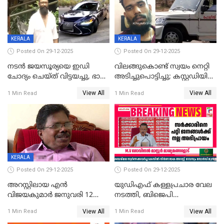
CPIഎക്സിക്യൂട്ടീവിൽ
വിമർശനം
KERALA
KERALA
Posted On 29-12-2025
Posted On 29-12-2025
നടൻ ജയസൂര്യയെ ഇഡി
വിലങ്ങുകൊണ്ട് സ്വയം നെറ്റി
ചോദ്യം ചെയ്ത് വിട്ടയച്ചു, ഭാര്യ
അടിച്ചുപൊട്ടിച്ചു; കസ്റ്റഡിയിൽ
സരിതയുടെയും
എടുക്കുന്നതിനിടെ
View All
View All
1 Min Read
1 Min Read
മൊഴിയെടുത്തു
വധശ്രമക്കേസ് പ്രതി
വിലങ്ങുമായി രക്ഷപ്പെട്ടു;
വ്യാപക തെരച്ചിൽ
KERALA
Posted On 29-12-2025
Posted On 29-12-2025
അറസ്റ്റിലായ എൻ
യുഡിഎഫ് കള്ളപ്രചാര വേല
വിജയകുമാർ ജനുവരി 12
നടത്തി, ബിജെപി
വരെ റിമാൻഡിൽ;
ഹിന്ദുവർഗീയത പ്രചരിപ്പിച്ചു,
View All
View All
1 Min Read
1 Min Read
ജാമ്യാപേക്ഷ ഈ മാസം 31ന്
ശബരിമല അത്ര