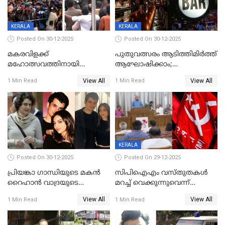
സമ്മാനമായി EV കാർ
ഉൾപ്പെടെ 2 കോടി രൂപയുടെ
സമ്മാനപദ്ധതിയും
KERALA
KERALA
Posted On 30-12-2025
Posted On 30-12-2025
മകരവിളക്ക്
പുതുവത്സരം ആടിത്തിമിർത്ത്
മഹോത്സവത്തിനായി
ആഘോഷിക്കാം;
ശബരിമല നട തുറന്നു;
ബാറുകള്‍ക്ക് 12 മണി വരെ
View All
View All
1 Min Read
1 Min Read
സന്നിധാനത്ത് വൻ
പ്രവര്‍ത്തനാനുമതി
ഭക്തജനത്തിരക്ക്
KERALA
Posted On 30-12-2025
Posted On 29-12-2025
പ്രിയങ്കാ ​ഗാന്ധിയുടെ മകൻ
സിപിഐഎം വസ്തുതകൾ
റൈഹാൻ വാദ്രയുടെ
മറച്ച് വെക്കുന്നുവെന്ന്
വിവാഹനിശ്ചയം
സിപിഐ, 'പത്മകുമാറിനെ
View All
View All
1 Min Read
1 Min Read
കഴിഞ്ഞതായി റിപ്പോർട്ട്
സംരക്ഷിച്ചത്
തിരിച്ചടിച്ചു',വെള്ളാപ്പള്ളിയെ
ന്യായീകരിക്കുന്നതിലും