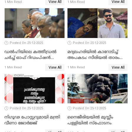
View All
View All
1 Min Read
1 Min Read
അതിജീവിത
Posted On 25-12-2025
Posted On 25-12-2025
ഡൽഹിയിലെ കത്തീഡ്രൽ
മദ്യലഹരിയിൽ കാറോടിച്ച്
ചർച്ച് ഓഫ് റിഡംപ്ഷൻ
അപകടം: സീരിയൽ താരം
സന്ദർശിച്ച് പ്രധാനമന്ത്രി
സിദ്ധാർത്ഥ് പ്രഭുവിനെതിരെ
View All
View All
1 Min Read
1 Min Read
കേസെടുത്തു
Posted On 25-12-2025
Posted On 25-12-2025
നിഗൂഢ പോസ്റ്ററുമായി മന്ത്രി
നൈജീരിയയിൽ മുസ്ലീം
വീണാ ജോർജ്ജ്
പള്ളിയില്‍ സ്‌ഫോടനം