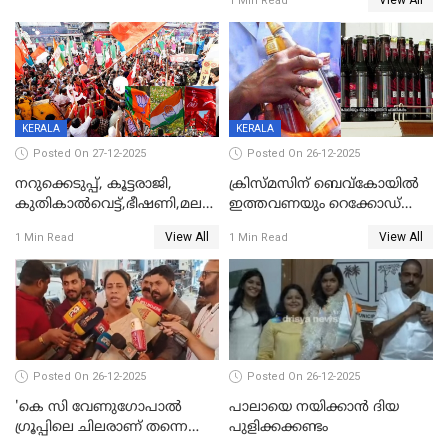
View All
1 Min Read
KERALA
KERALA
Posted On 27-12-2025
Posted On 26-12-2025
നറുക്കെടുപ്പ്, കൂട്ടരാജി,
ക്രിസ്മസിന് ബെവ്‌കോയിൽ
കുതികാൽവെട്ട്,ഭീഷണി,മലബാറിലാകട്ടെ
ഇത്തവണയും റെക്കോഡ്
ട്വിസ്റ്റോട് ട്വിസ്റ്റും; അടിമുടി
വിൽപ്പന;കഴിഞ്ഞവർഷത്തേക്ക
View All
View All
1 Min Read
1 Min Read
നാടകീയമായി പഞ്ചായത്ത്
53 കോടി രൂപയുടെ അധിക
പ്രസിഡന്‍റ് തെരഞ്ഞെടുപ്പ്
വിൽപ്പന; മലയാളി കുടിച്ചു
തീർത്തത് 333 കോടിയുടെ
മദ്യം
Posted On 26-12-2025
Posted On 26-12-2025
'കെ സി വേണുഗോപാല്‍
പാലായെ നയിക്കാന്‍ ദിയ
ഗ്രൂപ്പിലെ ചിലരാണ് തന്നെ
പുളിക്കക്കണ്ടം
തഴഞ്ഞത്'; ലാലി ജെയിംസ്