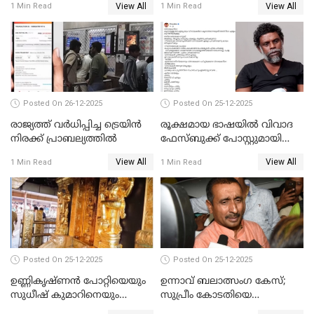
View All
View All
1 Min Read
1 Min Read
പോറ്റിയും ഒപ്പമുള്ള AI ചിത്രം
പങ്കുവെച്ചു
Posted On 26-12-2025
Posted On 25-12-2025
രാജ്യത്ത് വര്‍ധിപ്പിച്ച ട്രെയിന്‍
രൂക്ഷമായ ഭാഷയിൽ വിവാദ
നിരക്ക് പ്രാബല്യത്തില്‍
ഫേസ്ബുക്ക് പോസ്റ്റുമായി
നടൻ വിനായകൻ
View All
View All
1 Min Read
1 Min Read
Posted On 25-12-2025
Posted On 25-12-2025
ഉണ്ണികൃഷ്ണന്‍ പോറ്റിയെയും
ഉന്നാവ് ബലാത്സംഗ കേസ്;
സുധീഷ് കുമാറിനെയും
സുപ്രീം കോടതിയെ
വീണ്ടും ചോദ്യം ചെയ്ത് SIT
സമീപിക്കാനൊരുങ്ങി