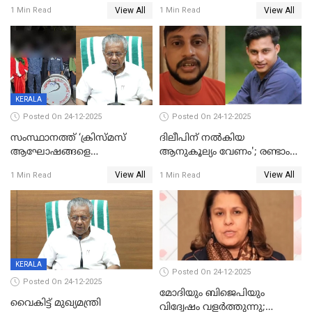
ഹാജരാവാൻ ഉത്തരവ്
പതിപ്പിച്ച നേറ്റിവിറ്റി കാര്‍ഡ്
View All
View All
1 Min Read
1 Min Read
നല്‍കുമെന്ന് മുഖ്യമന്ത്രി; SIR
ഹെല്‍പ് ഡസ്‌കുകള്‍
ആരംഭിക്കാന്‍ മന്ത്രിസഭാ
യോഗ തീരുമാനം
KERALA
Posted On 24-12-2025
Posted On 24-12-2025
സംസ്ഥാനത്ത് ‘ക്രിസ്മസ്
ദിലീപിന് നല്‍കിയ
ആഘോഷങ്ങളെ
ആനുകൂല്യം വേണം'; രണ്ടാം
കടന്നാക്രമിയ്ക്കുന്നു; എല്ലാ
പ്രതി മാര്‍ട്ടിന്‍
View All
View All
1 Min Read
1 Min Read
ആക്രമണങ്ങൾക്കും പിന്നിലും
ഹൈക്കോടതിയില്‍
സംഘപരിവാർ’; മുഖ്യമന്ത്രി
KERALA
Posted On 24-12-2025
Posted On 24-12-2025
മോദിയും ബിജെപിയും
വൈകിട്ട് മുഖ്യമന്ത്രി
വിദ്വേഷം വളർത്തുന്നു;