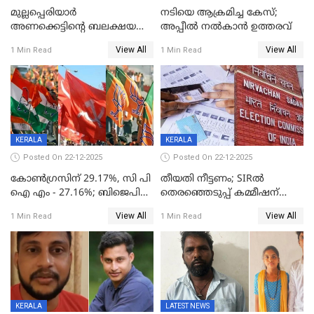
മുല്ലപ്പെരിയാര്‍
നടിയെ ആക്രമിച്ച കേസ്;
അണക്കെട്ടിന്റെ ബലക്ഷയ
അപ്പീൽ നൽകാൻ ഉത്തരവ്
നിര്‍ണയം; പരിശോധന ഇന്ന്
View All
View All
1 Min Read
1 Min Read
തുടങ്ങും
KERALA
KERALA
Posted On 22-12-2025
Posted On 22-12-2025
കോൺഗ്രസിന് 29.17%, സി പി
തീയതി നീട്ടണം; SIRൽ
ഐ എം - 27.16%; ബിജെപി
തെരഞ്ഞെടുപ്പ് കമ്മീഷന്
20% കടന്നത്
കത്തയച്ച് കേരളം
View All
View All
1 Min Read
1 Min Read
തിരുവനന്തപുരത്ത് മാത്രം,
തദ്ദേശത്തിലെ യഥാർത്ഥ
കണക്ക് പുറത്ത്
KERALA
LATEST NEWS