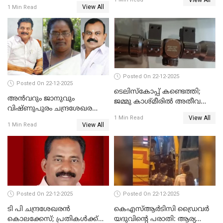
വെട്ടിക്കൊലപ്പെടുത്തി
View All
1 Min Read
പിതാവും സഹോദരനും;
ദുരഭിമാനക്കൊലയിൽ
നടുങ്ങി കർണാടക
Posted On 22-12-2025
Posted On 22-12-2025
ടെലിസ്‌കോപ്പ് കണ്ടെത്തി;
അൻവറും ജാനുവും
ജമ്മു കാശ്മീരില്‍ അതീവ
വിഷ്ണുപുരം ചന്ദ്രശേഖരന്റെ
ജാഗ്രത നിര്‍ദ്ദേശം
View All
പാർട്ടിയും UDF
1 Min Read
View All
1 Min Read
അസോസിയേറ്റ് അംഗങ്ങൾ;
അസോസിയേറ്റ്
അംഗമാകാനില്ലെന്നും
UDFലേക്കില്ലെന്നും
വിഷ്ണുപുരം ചന്ദ്രശേഖരൻ
Posted On 22-12-2025
Posted On 22-12-2025
ടി പി ചന്ദ്രശേഖരന്‍
കെഎസ്ആർടിസി ഡ്രൈവർ
കൊലക്കേസ്; പ്രതികള്‍ക്ക്
യദുവിന്റെ പരാതി: ആര്യ