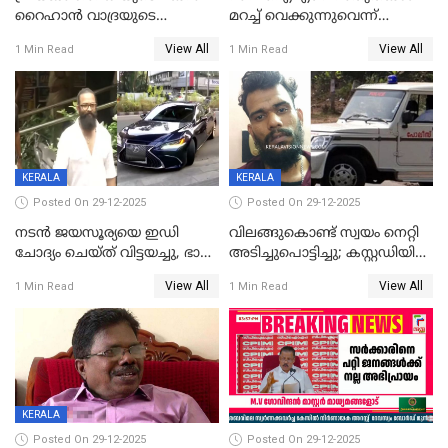
റൈഹാൻ വാദ്രയുടെ
മറച്ച് വെക്കുന്നുവെന്ന്
വിവാഹനിശ്ചയം
സിപിഐ, 'പത്മകുമാറിനെ
View All
View All
1 Min Read
1 Min Read
കഴിഞ്ഞതായി റിപ്പോർട്ട്
സംരക്ഷിച്ചത്
തിരിച്ചടിച്ചു',വെള്ളാപ്പള്ളിയെ
ന്യായീകരിക്കുന്നതിലും
CPIഎക്സിക്യൂട്ടീവിൽ
വിമർശനം
KERALA
KERALA
Posted On 29-12-2025
Posted On 29-12-2025
നടൻ ജയസൂര്യയെ ഇഡി
വിലങ്ങുകൊണ്ട് സ്വയം നെറ്റി
ചോദ്യം ചെയ്ത് വിട്ടയച്ചു, ഭാര്യ
അടിച്ചുപൊട്ടിച്ചു; കസ്റ്റഡിയിൽ
സരിതയുടെയും
എടുക്കുന്നതിനിടെ
View All
View All
1 Min Read
1 Min Read
മൊഴിയെടുത്തു
വധശ്രമക്കേസ് പ്രതി
വിലങ്ങുമായി രക്ഷപ്പെട്ടു;
വ്യാപക തെരച്ചിൽ
KERALA
Posted On 29-12-2025
Posted On 29-12-2025