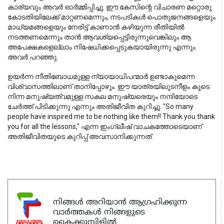
കാര്യവും അവർ ഓർമ്മിപ്പിച്ചു. ഈ കേസിന്റെ വിചാരണ മറ്റൊരു 
കോടതിയിലേക്ക് മാറ്റണമെന്നും, നടപടികൾ പൊതുജനങ്ങളെയും 
മാധ്യമങ്ങളെയും നേരിട്ട് കാണാൻ കഴിയുന്ന രീതിയിൽ 
നടത്തണമെന്നും താൻ ആവശ്യപ്പെട്ടിരുന്നുവെങ്കിലും ആ 
അപേക്ഷകളെല്ലാം നിഷേധിക്കപ്പെടുകയായിരുന്നു എന്നും 
അവർ പറഞ്ഞു.
ഉയർന്ന നീതിബോധമുള്ള ന്യായാധിപന്മാർ ഉണ്ടാകുമെന്ന 
വിശ്വാസത്തിലാണ് താനിപ്പോഴും. ഈ യാത്രയിലുടനീളം കൂടെ 
നിന്ന മനുഷ്യത്വമുള്ള സകല മനുഷ്യരെയും നന്ദിയോടെ 
ചേർത്ത് പിടിക്കുന്നു എന്നും അതിജീവിത കുറിച്ചു. "So many 
people have inspired me to be nothing like them!! Thank you thank 
you for all the lessons," എന്ന ഇംഗ്ലീഷ് വാചകത്തോടെയാണ് 
അതിജീവിതയുടെ കുറിപ്പ് അവസാനിക്കുന്നത്.
നിങ്ങൾ അറിയാൻ ആഗ്രഹിക്കുന്ന
വാർത്തകൾ നിങ്ങളുടെ
കൈക്കുമ്പിളിൽ