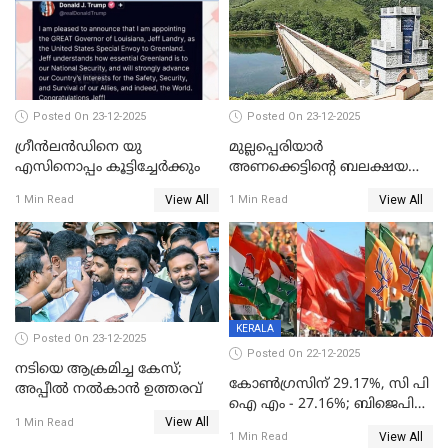
Posted On 23-12-2025
Posted On 23-12-2025
ഗ്രീന്‍ലന്‍ഡിനെ യു
മുല്ലപ്പെരിയാര്‍
എസിനൊപ്പം കൂട്ടിച്ചേര്‍ക്കും
അണക്കെട്ടിന്റെ ബലക്ഷയ
നിര്‍ണയം; പരിശോധന ഇന്ന്
View All
View All
1 Min Read
1 Min Read
തുടങ്ങും
KERALA
Posted On 23-12-2025
Posted On 22-12-2025
നടിയെ ആക്രമിച്ച കേസ്;
കോൺഗ്രസിന് 29.17%, സി പി
അപ്പീൽ നൽകാൻ ഉത്തരവ്
ഐ എം - 27.16%; ബിജെപി
View All
20% കടന്നത്
1 Min Read
View All
1 Min Read
തിരുവനന്തപുരത്ത് മാത്രം,