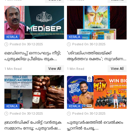
നിഷേധിച്ച് ഡി മണി
KERALA
KERALA
Posted On 30-12-2025
Posted On 30-12-2025
മെഡിസെപ്പ് ഒന്നാംഘട്ടം നീട്ടി;
'ശിവലിംഗത്തിലേയ്ക്ക്
പുതുക്കിയ പ്രീമിയം തുക
ആര്‍ത്തവ രക്തം'; സുവര്‍ണ
ഈടാക്കുക ജനുവരി 31
കേരളം ലോട്ടറിയിലെ
View All
View All
1 Min Read
1 Min Read
മുതൽ
ചിത്രത്തിനെതിരെ ഹിന്ദു
ഐക്യവേദി പരാതി നൽകി
KERALA
KERALA
Posted On 30-12-2025
Posted On 30-12-2025
ബ്രാൻഡിക്ക് പേരിട്ട് വൻതുക
പുതുവർഷത്തിൽ വെൽക്കം
സമ്മാനം നേടൂ; പുതുവർഷ
പ്ലാനിൽ ചേരൂ,