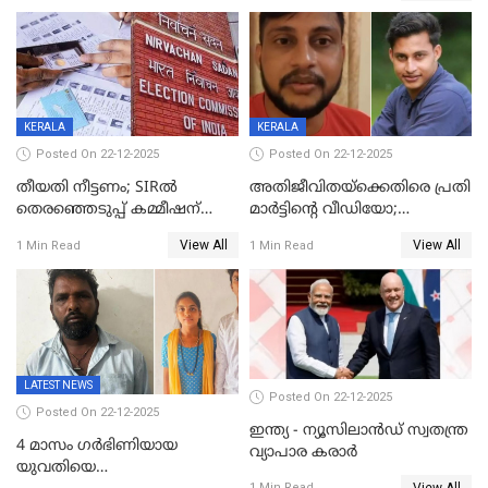
തദ്ദേശത്തിലെ യഥാർത്ഥ
കണക്ക് പുറത്ത്
KERALA
KERALA
Posted On 22-12-2025
Posted On 22-12-2025
തീയതി നീട്ടണം; SIRൽ
അതിജീവിതയ്‌ക്കെതിരെ പ്രതി
തെരഞ്ഞെടുപ്പ് കമ്മീഷന്
മാർട്ടിന്റെ വീഡിയോ;
കത്തയച്ച് കേരളം
പ്രചരിപ്പിച്ച മൂന്നുപേർ
View All
View All
1 Min Read
1 Min Read
അറസ്റ്റിൽ; നൂറോളം
സൈറ്റുകളിൽ നിന്നും
വിഡിയോ നീക്കം ചെയ്യാനും
പൊലീസ്
LATEST NEWS
Posted On 22-12-2025
Posted On 22-12-2025
ഇന്ത്യ - ന്യൂസിലാൻഡ് സ്വതന്ത്ര
4 മാസം ഗർഭിണിയായ
വ്യാപാര കരാർ
യുവതിയെ
View All
1 Min Read