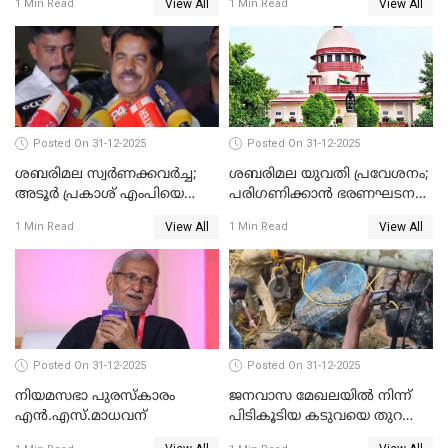
View All
View All
1 Min Read
1 Min Read
Posted On 31-12-2025
Posted On 31-12-2025
ശബരിമല സ്വര്‍ണക്കവര്‍ച്ച;
ശബരിമല യുവതി പ്രവേശനം;
അടൂര്‍ പ്രകാശ് എംപിയെ
പരിഗണിക്കാന്‍ ഭരണഘടന
ചോദ്യം ചെയ്യാൻ SIT
ബെഞ്ച്
View All
View All
1 Min Read
1 Min Read
Posted On 31-12-2025
Posted On 31-12-2025
നിയമസഭാ പുരസ്‌കാരം
ജനവാസ മേഖലയിൽ നിന്ന്
എൻ.എസ്.മാധവന്
പിടികൂടിയ കടുവയെ തുറന്നു
വിട്ടു