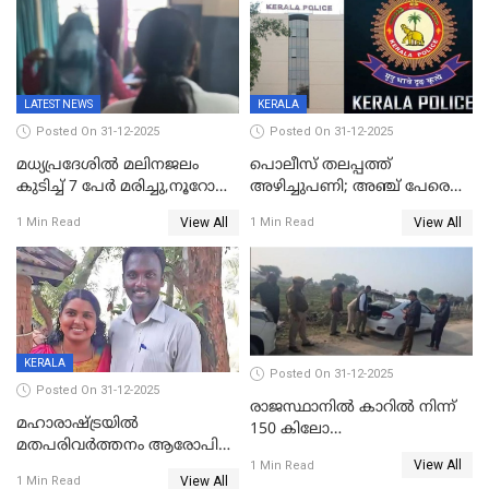
പ്രചരിപ്പിക്കുന്നുവെന്നും
കടകംപള്ളി സുരേന്ദ്രൻ
LATEST NEWS
KERALA
Posted On 31-12-2025
Posted On 31-12-2025
മധ്യപ്രദേശിൽ മലിനജലം
പൊലീസ് തലപ്പത്ത്
കുടിച്ച് 7 പേർ മരിച്ചു,നൂറോളം
അഴിച്ചുപണി; അഞ്ച് പേരെ
പേർ ഗുരുതരാവസ്ഥയിൽ
ഐജി റാങ്കിലേക്ക്
View All
View All
1 Min Read
1 Min Read
ഉയർത്തി,അജിതാ ബീഗം
ക്രൈംബ്രാഞ്ച് ഐജി,
എസ്.ശ്യാംസുന്ദർ
ഇന്റലിജൻസ് ഐജി
KERALA
Posted On 31-12-2025
Posted On 31-12-2025
രാജസ്ഥാനിൽ കാറിൽ നിന്ന്
മഹാരാഷ്ട്രയിൽ
150 കിലോ
മതപരിവർത്തനം ആരോപിച്ചു
സ്ഫോടകവസ്തുക്കൾ
View All
അറസ്റ്റിലായ മലയാളി
1 Min Read
പിടികൂടി
View All
1 Min Read