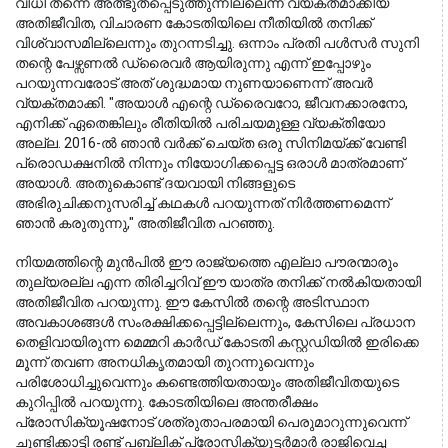
വിധി തന്നെ അത്ഭുതപ്പെടുത്തുന്നില്ലെന്ന് വ്യക്തമാക്കിയ 
അതിജീവിത, വിചാരണ കോടതിയിലെ നീതിയിൽ തനിക്ക് 
വിശ്വാസമില്ലെന്നും തുറന്നടിച്ചു. ഒന്നാം പ്രതി പൾസർ സുനി 
തന്റെ പേഴ്സണൽ ഡ്രൈവർ ആയിരുന്നു എന്ന് ഇപ്പോഴും 
പറയുന്നവരോട് അത് ശുദ്ധമായ നുണയാണെന്ന് അവർ 
വ്യക്തമാക്കി. "അയാൾ എന്റെ ഡ്രൈവറോ, ജീവനക്കാരനോ, 
എനിക്ക് ഏതെങ്കിലും രീതിയിൽ പരിചയമുള്ള വ്യക്തിയോ 
അല്ല. 2016-ൽ ഞാൻ വർക്ക് ചെയ്ത ഒരു സിനിമയ്ക്ക് വേണ്ടി 
പ്രൊഡക്ഷനിൽ നിന്നും നിയോഗിക്കപ്പെട്ട ഒരാൾ മാത്രമാണ് 
അയാൾ. അതുകൊണ്ട് ദയവായി നിങ്ങളുടെ 
അഭിരുചിക്കനുസരിച്ച് കഥകൾ പറയുന്നത് നിർത്തണമെന്ന് 
ഞാൻ കരുതുന്നു," അതിജീവിത പറഞ്ഞു.
നിയമത്തിന്റെ മുൻപിൽ ഈ രാജ്യത്തെ എല്ലാ പൗരന്മാരും 
തുല്യരല്ല എന്ന തിരിച്ചറിവ് ഈ യാത്ര തനിക്ക് നൽകിയതായി 
അതിജീവിത പറയുന്നു. ഈ കേസിൽ തന്റെ അടിസ്ഥാന 
അവകാശങ്ങൾ സംരക്ഷിക്കപ്പെട്ടില്ലെന്നും, കേസിലെ പ്രധാന 
തെളിവായിരുന്ന മെമ്മറി കാർഡ് കോടതി കസ്റ്റഡിയിൽ ഇരിക്കെ 
മൂന്ന് തവണ അനധികൃതമായി തുറന്നുവെന്നും 
പരിശോധിച്ചുവെന്നും കണ്ടെത്തിയതായും അതിജീവിതയുടെ 
കുറിപ്പിൽ പറയുന്നു. കോടതിയിലെ അന്തരീക്ഷം 
പ്രോസിക്യൂഷനോട് ശത്രുതാപരമായി പെരുമാറുന്നുവെന്ന് 
ചൂണ്ടിക്കാട്ടി രണ്ട് പബ്ലിക് പ്രോസിക്യൂട്ടർമാർ രാജിവെച്ച 