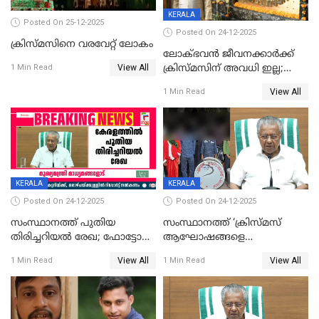
KERALA
Posted On 25-12-2025
Posted On 24-12-2025
ക്രിസ്മസിനെ വരവേറ്റ് ലോകം
ലോക്ഭവൻ ജീവനക്കാർക്ക്
View All
ക്രിസ്മസിന് അവധി ഇല്ല;
1 Min Read
ഹാജരാവാൻ ഉത്തരവ്
View All
1 Min Read
KERALA
KERALA
Posted On 24-12-2025
Posted On 24-12-2025
സംസ്ഥാനത്ത് പുതിയ
സംസ്ഥാനത്ത് ‘ക്രിസ്മസ്
തിരിച്ചറിയല്‍ രേഖ; ഫോട്ടോ
ആഘോഷങ്ങളെ
പതിപ്പിച്ച നേറ്റിവിറ്റി കാര്‍ഡ്
കടന്നാക്രമിയ്ക്കുന്നു; എല്ലാ
View All
View All
1 Min Read
1 Min Read
നല്‍കുമെന്ന് മുഖ്യമന്ത്രി; SIR
ആക്രമണങ്ങൾക്കും പിന്നിലും
ഹെല്‍പ് ഡസ്‌കുകള്‍
സംഘപരിവാർ’; മുഖ്യമന്ത്രി
ആരംഭിക്കാന്‍ മന്ത്രിസഭാ
യോഗ തീരുമാനം