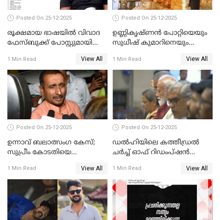
Posted On 25-12-2025
Posted On 25-12-2025
രൂക്ഷമായ ഭാഷയിൽ വിവാദ
ഉണ്ണികൃഷ്ണന്‍ പോറ്റിയെയും
ഫേസ്ബുക്ക് പോസ്റ്റുമായി
സുധീഷ് കുമാറിനെയും
നടൻ വിനായകൻ
വീണ്ടും ചോദ്യം ചെയ്ത് SIT
View All
View All
1 Min Read
1 Min Read
Posted On 25-12-2025
Posted On 25-12-2025
ഉന്നാവ് ബലാത്സംഗ കേസ്;
ഡൽഹിയിലെ കത്തീഡ്രൽ
സുപ്രീം കോടതിയെ
ചർച്ച് ഓഫ് റിഡംപ്ഷൻ
സമീപിക്കാനൊരുങ്ങി
സന്ദർശിച്ച് പ്രധാനമന്ത്രി
View All
View All
1 Min Read
1 Min Read
അതിജീവിത