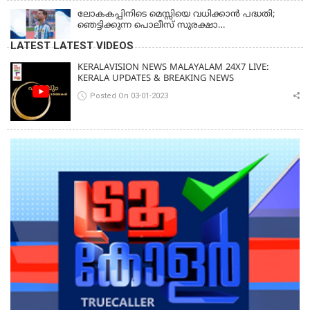
ആയങ്കി
ലോകകപ്പിനിടെ മെസ്സിയെ വധിക്കാൻ പദ്ധതി;
ഞെട്ടിക്കുന്ന പൊലീസ് സുരക്ഷാ
രേഖകള്‍;ആറായിരത്തിലധികം ഭീഷണി
LATEST LATEST VIDEOS
സന്ദേശങ്ങൾ ലഭിച്ചെന്ന് ഫ്രഞ്ച് റഫറി
KERALAVISION NEWS MALAYALAM 24X7 LIVE:
KERALA UPDATES & BREAKING NEWS
Posted On 03-01-2023