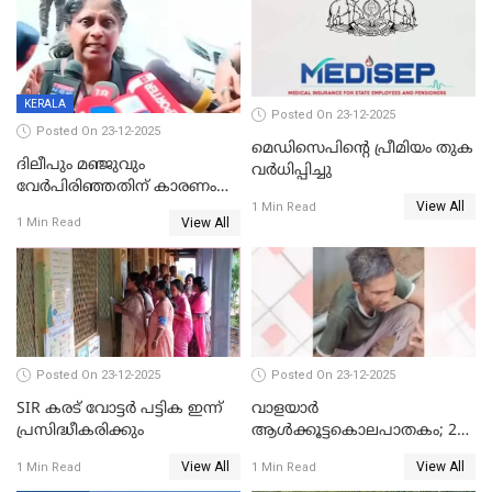
KERALA
Posted On 23-12-2025
Posted On 23-12-2025
മെഡിസെപിന്റെ പ്രീമിയം തുക
ദിലീപും മഞ്ജുവും
വർധിപ്പിച്ചു
വേർപിരിഞ്ഞതിന് കാരണം
View All
ദിലീപ് മഞ്ജുവിന് നൽകിയ ആ
1 Min Read
View All
1 Min Read
പഴയ മൊബൈലിൽ നിന്ന്
കണ്ടെത്തിയ ചാറ്റിൽ
നിന്നാണ്; എട്ടാം പ്രതിക്ക്
മോട്ടീവ് ഉണ്ടായിരുന്നെന്നും
അഡ്വ. ടി.ബി മിനി
Posted On 23-12-2025
Posted On 23-12-2025
SIR കരട് വോട്ടര്‍ പട്ടിക ഇന്ന്
വാളയാർ
പ്രസിദ്ധീകരിക്കും
ആൾക്കൂട്ടകൊലപാതകം; 2
പേർ കൂടി കസ്റ്റഡിയിൽ
View All
View All
1 Min Read
1 Min Read