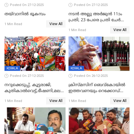
Posted On 27-12-2025
Posted On 27-12-2025
തയ്‌വാനിൽ ഭൂകമ്പം
നടൻ അല്ലു അർജുൻ 11ാം
പ്രതി, 23 പേരെ പ്രതി ചേർത്ത്
View All
1 Min Read
കുറ്റപത്രം സമർപ്പിച്ചു
View All
1 Min Read
KERALA
KERALA
Posted On 27-12-2025
Posted On 26-12-2025
നറുക്കെടുപ്പ്, കൂട്ടരാജി,
ക്രിസ്മസിന് ബെവ്‌കോയിൽ
കുതികാൽവെട്ട്,ഭീഷണി,മലബാറിലാകട്ടെ
ഇത്തവണയും റെക്കോഡ്
ട്വിസ്റ്റോട് ട്വിസ്റ്റും; അടിമുടി
വിൽപ്പന;കഴിഞ്ഞവർഷത്തേക്ക
View All
View All
1 Min Read
1 Min Read
നാടകീയമായി പഞ്ചായത്ത്
53 കോടി രൂപയുടെ അധിക
പ്രസിഡന്‍റ് തെരഞ്ഞെടുപ്പ്
വിൽപ്പന; മലയാളി കുടിച്ചു
തീർത്തത് 333 കോടിയുടെ
മദ്യം