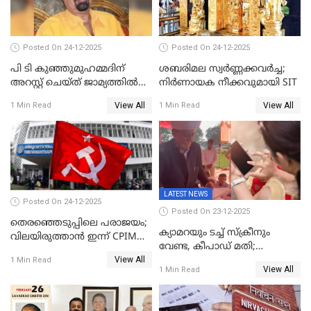
Posted On 24-12-2025
Posted On 24-12-2025
പി ടി കുഞ്ഞുമുഹമ്മദിന്
ശബരിമല സ്വര്‍ണ്ണക്കവര്‍ച്ച;
അറസ്റ്റ് ചെയ്ത് ജാമ്യത്തില്‍
നിർണായക നീക്കവുമായി SIT
വിട്ടു
View All
View All
1 Min Read
1 Min Read
LATEST NEWS
Posted On 24-12-2025
Posted On 23-12-2025
തെരഞ്ഞെടുപ്പിലെ പരാജയം;
ക്യാമറയും ടച്ച് സ്ക്രീനും
വിലയിരുത്താന്‍ ഇന്ന് CPIM
വേണ്ട, കീപാഡ് മതി;
യോഗം
View All
സ്ത്രീകൾക്ക് സ്മാർട്ട് ഫോൺ
1 Min Read
View All
1 Min Read
വിലക്കി രാജ്യത്തെ ഒരു
പഞ്ചായത്ത്