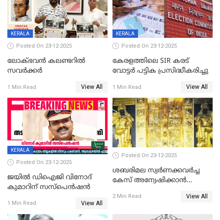
KERALA
KERALA
Posted On 23-12-2025
Posted On 23-12-2025
ലോക്ഭവൻ കലണ്ടറിൽ
കേരളത്തിലെ SIR കരട്
സവർക്കർ
വോട്ടര്‍ പട്ടിക പ്രസിദ്ധീകരിച്ചു
View All
View All
1 Min Read
1 Min Read
KERALA
Posted On 23-12-2025
Posted On 23-12-2025
ശബരിമല സ്വര്‍ണക്കവര്‍ച്ച
ജയിൽ ഡിഐജി വിനോദ്
കേസ് അന്വേഷിക്കാന്‍
കുമാറിന് സസ്പെൻഷൻ
തയ്യാറെന്ന് CBI
View All
2 Min Read
View All
1 Min Read