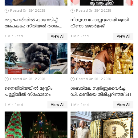
Posted On 25-12-2025
Posted On 25-12-2025
മദ്യലഹരിയിൽ കാറോടിച്ച്
നിഗൂഢ പോസ്റ്ററുമായി മന്ത്രി
അപകടം: സീരിയൽ താരം
വീണാ ജോർജ്ജ്
സിദ്ധാർത്ഥ് പ്രഭുവിനെതിരെ
View All
View All
1 Min Read
1 Min Read
കേസെടുത്തു
Posted On 25-12-2025
Posted On 25-12-2025
നൈജീരിയയിൽ മുസ്ലീം
ശബരിമല സ്വര്‍ണ്ണക്കവര്‍ച്ച;
പള്ളിയില്‍ സ്‌ഫോടനം
ഡി. മണിയെ തിരിച്ചറിഞ്ഞ് SIT
View All
View All
1 Min Read
1 Min Read