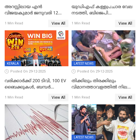
അറസ്റ്റിലായ എൻ
യുഡിഎഫ് കള്ളപ്രചാര വേല
വിജയകുമാർ ജനുവരി 12
നടത്തി, ബിജെപി
വരെ റിമാൻഡിൽ;
ഹിന്ദുവർഗീയത പ്രചരിപ്പിച്ചു,
View All
View All
1 Min Read
1 Min Read
ജാമ്യാപേക്ഷ ഈ മാസം 31ന്
ശബരിമല അത്ര
പരിഗണിക്കും
തിരിച്ചടിയായില്ല,സർക്കാരിനെക്കുറ
ജനങ്ങൾക്ക് മികച്ച
അഭിപ്രായം, എല്‍ഡിഎഫ്
അധികാരം നിലനിര്‍ത്തും,
ലോക്സഭ
തെരഞ്ഞെടുപ്പിനേക്കാൾ 17
KERALA
LATEST NEWS
ലക്ഷം വോട്ട് ലഭിച്ചു
Posted On 29-12-2025
Posted On 29-12-2025
വരിക്കാർക്ക് 200 ടിവി, 100 EV
തിക്കിലും തിരക്കിലും
ബൈക്കുകൾ, ബമ്പർ
വിമാനത്താവളത്തില്‍ നിലത്ത്
സമ്മാനമായി EV കാർ
വീണ് വിജയ്
View All
View All
1 Min Read
1 Min Read
ഉൾപ്പെടെ 2 കോടി രൂപയുടെ
സമ്മാനങ്ങളുമായി
കേരളവിഷൻ ബ്രോഡ്ബാൻഡ്
കണക്ട്&വിൻ
LATEST NEWS