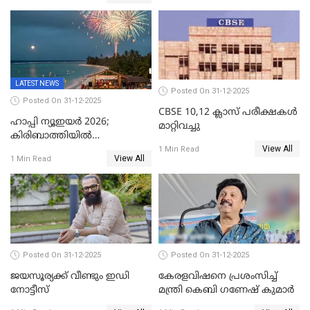
വൈദികനും ഭാര്യയ്ക്കും
ഉൾപ്പെടെ 11പേർക്കും ജാമ്യം
LATEST NEWS
Posted On 31-12-2025
Posted On 31-12-2025
CBSE 10,12 ക്ലാസ് പരീക്ഷകള്‍
ഹാപ്പി ന്യൂഇയർ 2026;
മാറ്റിവച്ചു
കിരിബാത്തിയിൽ
View All
പുതുവർഷമെത്തി
1 Min Read
View All
1 Min Read
Posted On 31-12-2025
Posted On 31-12-2025
ജയസൂര്യക്ക് വീണ്ടും ഇഡി
കേരളവിഷനെ പ്രശംസിച്ച്
നോട്ടീസ്
മന്ത്രി കെബി ഗണേഷ് കുമാര്‍