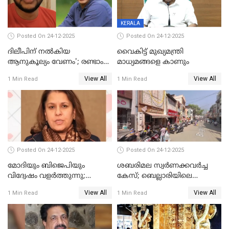
KERALA
Posted On 24-12-2025
Posted On 24-12-2025
ദിലീപിന് നല്‍കിയ
വൈകിട്ട് മുഖ്യമന്ത്രി
ആനുകൂല്യം വേണം'; രണ്ടാം
മാധ്യമങ്ങളെ കാണും
പ്രതി മാര്‍ട്ടിന്‍
View All
View All
1 Min Read
1 Min Read
ഹൈക്കോടതിയില്‍
Posted On 24-12-2025
Posted On 24-12-2025
മോദിയും ബിജെപിയും
ശബരിമല സ്വര്‍ണക്കവര്‍ച്ച
വിദ്വേഷം വളർത്തുന്നു;
കേസ്; ബെല്ലാരിയിലെ
പ്രതിഷേധവിമായി
ജ്വല്ലറിയില്‍ പരിശോധന
View All
View All
1 Min Read
1 Min Read
കോൺഗ്രസ്