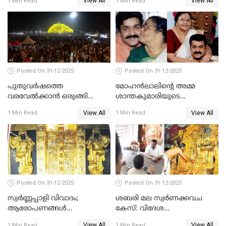
View All
View All
1 Min Read
1 Min Read
Posted On 31-12-2025
Posted On 31-12-2025
പുതുവര്‍ഷത്തെ
മോഹന്‍ലാലിന്റെ അമ്മ
വരവേല്‍ക്കാന്‍ ഒരുങ്ങി
ശാന്തകുമാരിയുടെ
ലോകം
സംസ്‌കാരം ഇന്ന്
View All
View All
1 Min Read
1 Min Read
Posted On 31-12-2025
Posted On 31-12-2025
സ്വർണ്ണപ്പാളി വിവാദം;
ശബരി മല സ്വർണക്കവച
ആരോപണങ്ങൾ
കേസ്: വിദേശ
അവസാനിക്കുന്നില്ല
വ്യവസായിയുടെ ആരോപണം
View All
View All
1 Min Read
1 Min Read