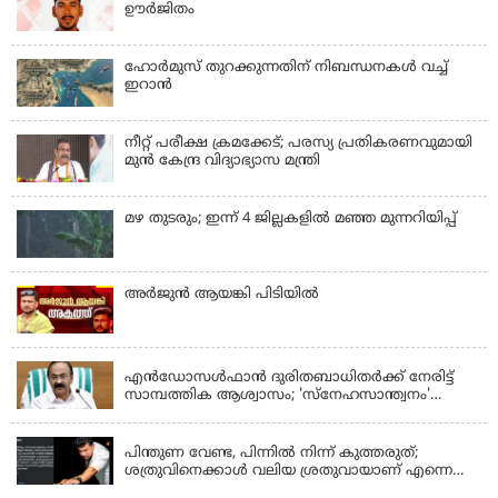
ഊർജിതം
ഹോര്‍മുസ് തുറക്കുന്നതിന് നിബന്ധനകള്‍ വച്ച്
ഇറാന്‍
നീറ്റ് പരീക്ഷ ക്രമക്കേട്; പരസ്യ പ്രതികരണവുമായി
മുൻ കേന്ദ്ര വിദ്യാഭ്യാസ മന്ത്രി
മഴ തുടരും; ഇന്ന് 4 ജില്ലകളില്‍ മഞ്ഞ മുന്നറിയിപ്പ്
അര്‍ജുന്‍ ആയങ്കി പിടിയില്‍
KERALA
എന്‍ഡോസള്‍ഫാന്‍ ദുരിതബാധിതർക്ക് നേരിട്ട്
സാമ്പത്തിക ആശ്വാസം; 'സ്‌നേഹസാന്ത്വനം'
പദ്ധതി പ്രവർത്തനങ്ങൾക്ക് 14.40 കോടിയുടെ
KERALA
ഭരണാനുമതി
പിന്തുണ വേണ്ട, പിന്നില്‍ നിന്ന് കുത്തരുത്;
ശത്രുവിനെക്കാള്‍ വലിയ ശ്രതുവായാണ് എന്നെ
കണ്ടത്; എം വി ജയരാജനെതിരെ അര്‍ജുന്‍