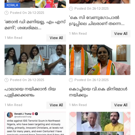
KERALA
Posted On 26-12-2025
Posted On 26-12-2025
'കെ സി വേണുഗോപാല്‍
‘ഞാൻ ഡി മണിയല്ല, എം എസ്
ഗ്രൂപ്പിലെ ചിലരാണ് തന്നെ
മണി’; ശബരിമല
തഴഞ്ഞത്'; ലാലി ജെയിംസ്
View All
സ്വർണക്കവർച്ചയുമായി ഒരു
1 Min Read
View All
1 Min Read
ബന്ധവും ഇല്ലെന്ന് എസ്ഐടി
ചോദ്യം ചെയ്ത ദിണ്ടിഗലിലെ
വ്യവസായി
Posted On 26-12-2025
Posted On 26-12-2025
പാലായെ നയിക്കാന്‍ ദിയ
കൊച്ചിയെ വി.കെ മിനിമോള്‍
പുളിക്കക്കണ്ടം
നയിക്കും
View All
View All
1 Min Read
1 Min Read