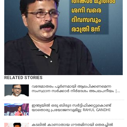
RELATED STORIES
വന്ദേമാതരം പൂര്‍ണമായി ആലപിക്കണമെന്ന
സംസ്ഥാന സര്‍ക്കാര്‍ നിര്‍ദേശം അപലപനീയം |
JAMAAT-E-ISLAMI
ഇന്ത്യയില്‍ ഒരു ബിരുദ സര്‍ട്ടിഫിക്കറ്റുകൊണ്ട്
യാതൊരു പ്രയോജനവുമില്ല; RAHUL GANDHI
കടലിൽ കാണാതായ ഗൗതമിനായി തെരച്ചിൽ