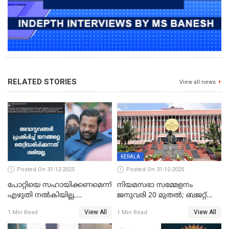
RELATED STORIES
View all news
KERALA
Posted On 31-12-2025
Posted On 31-12-2025
പോറ്റിയെ സഹായിക്കണമെന്ന്
നിയമസഭാ സമ്മേളനം
എഴുതി നൽകിയില്ല,
ജനുവരി 20 മുതല്‍; ബജറ്റ്
ജനങ്ങളെ
അവതരണം അവസാനവാരം;
View All
View All
1 Min Read
1 Min Read
തെറ്റിദ്ധരിപ്പിക്കരുത്,
മന്ത്രിസഭാ
സാങ്കൽപ്പിക കഥകൾ
യോഗതീരുമാനങ്ങൾ