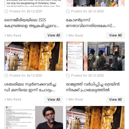
Posted On 26-12-2025
Posted On 26-12-2025
നൈജീരിയയിലെ ISIS
കോണ്‍ഗ്രസ്
കേന്ദ്രങ്ങളെ ആക്രമിച്ചുവെന്ന്
നേതാവിനെതിരെകേസ്;
ട്രംപ്
മുഖ്യമന്ത്രിയും ഉണ്ണികൃഷ്ണന്‍
View All
View All
1 Min Read
1 Min Read
പോറ്റിയും ഒപ്പമുള്ള AI ചിത്രം
പങ്കുവെച്ചു
Posted On 26-12-2025
Posted On 26-12-2025
ശബരിമല സ്വര്‍ണക്കവര്‍ച്ച;
രാജ്യത്ത് വര്‍ധിപ്പിച്ച ട്രെയിന്‍
ഡി മണിയെ ഇന്ന് ചോദ്യം
നിരക്ക് പ്രാബല്യത്തില്‍
ചെയ്യും
View All
View All
1 Min Read
1 Min Read