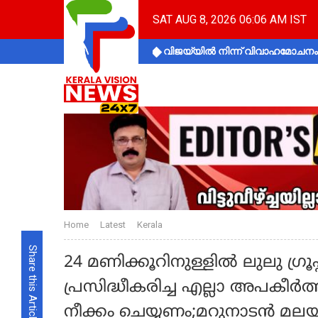
SAT AUG 8, 2026 06:06 AM IST
വിജയ്‌യിൽ നിന്ന് വിവാഹമോചനം 
Home
Latest
Kerala
Share this Article
24 മണിക്കൂറിനുള്ളിൽ ലുലു ഗ്ര
പ്രസിദ്ധീകരിച്ച എല്ലാ അപകീര്‍
നീക്കം ചെയ്യണം;മറുനാടന്‍ മലയ