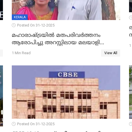
KERALA
Posted On 31-12-2025
മഹാരാഷ്ട്രയിൽ മതപരിവർത്തനം
ആരോപിച്ചു അറസ്റ്റിലായ മലയാളി
1
വൈദികനും ഭാര്യയ്ക്കും ഉൾപ്പെടെ
1 Min Read
View All
11പേർക്കും ജാമ്യം
Posted On 31-12-2025