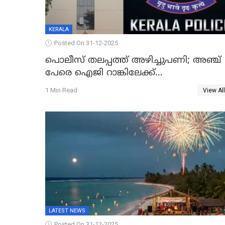
KERALA
Posted On 31-12-2025
പൊലീസ് തലപ്പത്ത് അഴിച്ചുപണി; അഞ്ച്
പേരെ ഐജി റാങ്കിലേക്ക്
ഉയർത്തി,അജിതാ ബീഗം ക്രൈംബ്രാഞ്ച്
1 Min Read
View All
ഐജി, എസ്.ശ്യാംസുന്ദർ ഇന്റലിജൻസ്
ഐജി
LATEST NEWS
Posted On 31-12-2025