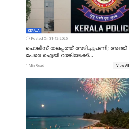
KERALA
Posted On 31-12-2025
പൊലീസ് തലപ്പത്ത് അഴിച്ചുപണി; അഞ്ച്
പേരെ ഐജി റാങ്കിലേക്ക്
ഉയർത്തി,അജിതാ ബീഗം ക്രൈംബ്രാഞ്ച്
1 Min Read
View All
ഐജി, എസ്.ശ്യാംസുന്ദർ ഇന്റലിജൻസ്
ഐജി