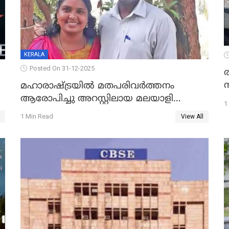
KERALA
Posted On 31-12-2025
മഹാരാഷ്ട്രയിൽ മതപരിവർത്തനം
ആരോപിച്ചു അറസ്റ്റിലായ മലയാളി
1
വൈദികനും ഭാര്യയ്ക്കും ഉൾപ്പെടെ
1 Min Read
View All
11പേർക്കും ജാമ്യം