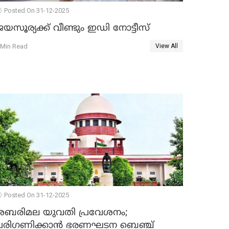
Posted On 31-12-2025
യസൂര്യക്ക് വീണ്ടും ഇഡി നോട്ടീസ്
 Min Read
View All
Posted On 31-12-2025
ശബരിമല യുവതി പ്രവേശനം;
പരിഗണിക്കാന്‍ ഭരണഘടന ബെഞ്ച്