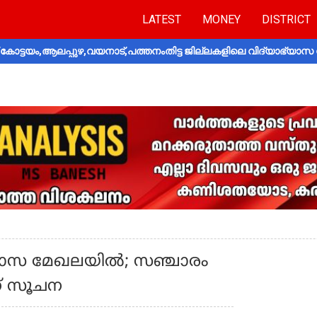
LATEST
MONEY
DISTRICT
ോട്ടയം,ആലപ്പുഴ,വയനാട്,പത്തനംതിട്ട ജില്ലകളിലെ വിദ്യാഭ്യാസ 
വാസ മേഖലയില്‍; സഞ്ചാരം
്ന് സൂചന