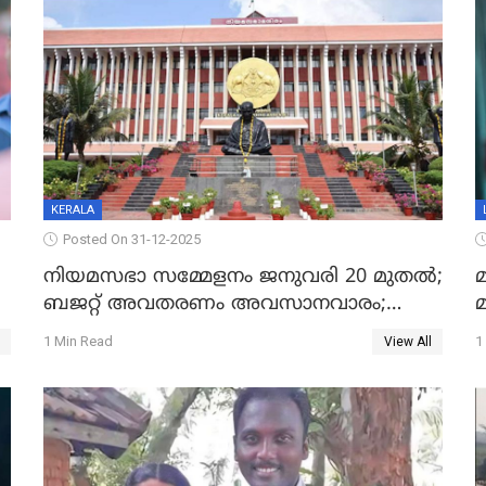
KERALA
Posted On 31-12-2025
നിയമസഭാ സമ്മേളനം ജനുവരി 20 മുതല്‍;
മ
ബജറ്റ് അവതരണം അവസാനവാരം;
മന്ത്രിസഭാ യോഗതീരുമാനങ്ങൾ
1 Min Read
1
View All