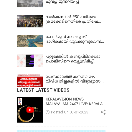
ചുവപ്പ് മുന്നറിയിപ്പ്
ജാര്‍ഖണ്ഡില്‍ PSC പരീക്ഷാ
ക്രമക്കേടിനെതിരെ പ്രതിഷേധം;
ചര്‍ച്ചക്ക് തുടക്കമിട്ട് സർക്കാർ
ഹോര്‍മുസ് കടലിടുക്ക്
ഭാഗികമായി തുറക്കുന്നുവെന്ന്
റിപ്പോര്‍ട്ട്
പറ്റുമെങ്കിൽ കണ്ടുപിടിക്കെടാ;
പൊലീസിനെ വെല്ലുവിളിച്ച്
അർജുൻ ആയങ്കി
സംസ്ഥാനത്ത് കനത്ത മഴ;
വിവിധ ജില്ലകളിൽ വിദ്യാഭ്യാസ
സ്ഥാപനങ്ങൾക്ക് അവധി
LATEST LATEST VIDEOS
KERALAVISION NEWS
MALAYALAM 24X7 LIVE: KERALA
UPDATES & BREAKING NEWS
Posted On 03-01-2023