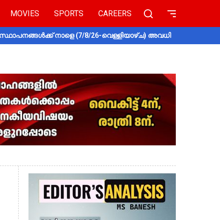
MOVIES
SPORTS
CAREERS
സ്ഥാപനങ്ങൾക്ക് നാളെ (7/8/26-വെള്ളിയാഴ്ച) അവധി
തൃശൂരിൽ