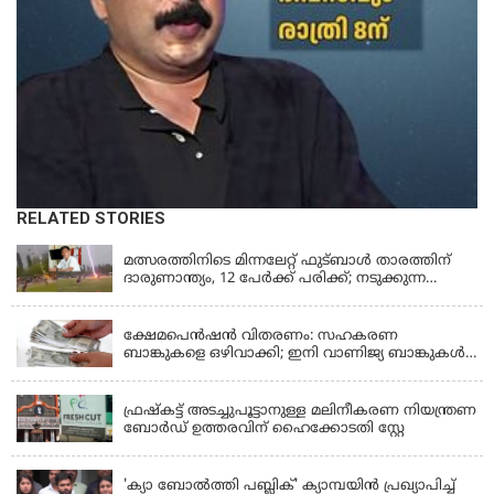
RELATED STORIES
LATEST NEWS
മത്സരത്തിനിടെ മിന്നലേറ്റ് ഫുട്‌ബാൾ താരത്തിന്
ദാരുണാന്ത്യം, 12 പേർക്ക് പരിക്ക്; നടുക്കുന്ന
വീഡിയോ
KERALA
ക്ഷേമപെൻഷൻ വിതരണം: സഹകരണ
ബാങ്കുകളെ ഒഴിവാക്കി; ഇനി വാണിജ്യ ബാങ്കുകൾ
മാത്രം
KERALA
ഫ്രഷ്‌കട്ട് അടച്ചുപൂട്ടാനുള്ള മലിനീകരണ നിയന്ത്രണ
ബോർഡ് ഉത്തരവിന് ഹൈക്കോടതി സ്റ്റേ
KERALA
'ക്യാ ബോൽത്തി പബ്ലിക്' ക്യാമ്പയിൻ പ്രഖ്യാപിച്ച്