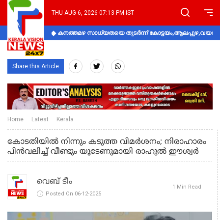
THU AUG 6, 2026 07:13 PM IST
കനത്തമഴ സാധ്യതയെ തുടർന്ന് കോട്ടയം,ആലപ്പുഴ,വയനാട്
Share this Article
Home
Latest
Kerala
കോടതിയില്‍ നിന്നും കടുത്ത വിമര്‍ശനം; നിരാഹാരം
പിൻവലിച്ച് വീണ്ടും യൂടേണുമായി രാഹുൽ ഈശ്വർ
വെബ് ടീം
1 Min Read
Posted On 06-12-2025