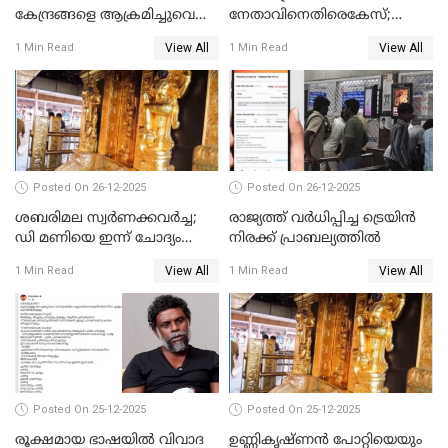
കേന്ദ്രങ്ങളെ ആക്രമിച്ചുവെന്ന്
നേതാവിനെതിരെകേസ്;
ട്രംപ്
മുഖ്യമന്ത്രിയും ഉണ്ണികൃഷ്ണന്‍
View All
View All
1 Min Read
1 Min Read
പോറ്റിയും ഒപ്പമുള്ള AI ചിത്രം
പങ്കുവെച്ചു
Posted On 26-12-2025
Posted On 26-12-2025
ശബരിമല സ്വര്‍ണക്കവര്‍ച്ച;
രാജ്യത്ത് വര്‍ധിപ്പിച്ച ട്രെയിന്‍
ഡി മണിയെ ഇന്ന് ചോദ്യം
നിരക്ക് പ്രാബല്യത്തില്‍
ചെയ്യും
View All
View All
1 Min Read
1 Min Read
Posted On 25-12-2025
Posted On 25-12-2025
രൂക്ഷമായ ഭാഷയിൽ വിവാദ
ഉണ്ണികൃഷ്ണന്‍ പോറ്റിയെയും