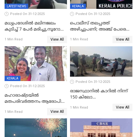
LATEST NEWS
KERALA
Posted On 31-12-2025
Posted On 31-12-2025
മധ്യപ്രദേശിൽ മലിനജലം
പൊലീസ് തലപ്പത്ത്
കുടിച്ച് 7 പേർ മരിച്ചു,നൂറോളം
അഴിച്ചുപണി; അഞ്ച് പേരെ
പേർ ഗുരുതരാവസ്ഥയിൽ
ഐജി റാങ്കിലേക്ക്
View All
View All
1 Min Read
1 Min Read
ഉയർത്തി,അജിതാ ബീഗം
ക്രൈംബ്രാഞ്ച് ഐജി,
എസ്.ശ്യാംസുന്ദർ
ഇന്റലിജൻസ് ഐജി
KERALA
Posted On 31-12-2025
Posted On 31-12-2025
രാജസ്ഥാനിൽ കാറിൽ നിന്ന്
മഹാരാഷ്ട്രയിൽ
150 കിലോ
മതപരിവർത്തനം ആരോപിച്ചു
സ്ഫോടകവസ്തുക്കൾ
View All
അറസ്റ്റിലായ മലയാളി
1 Min Read
പിടികൂടി
View All
1 Min Read
വൈദികനും ഭാര്യയ്ക്കും
ഉൾപ്പെടെ 11പേർക്കും ജാമ്യം