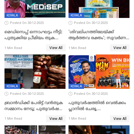
KERALA
KERALA
Posted On 30-12-2025
Posted On 30-12-2025
മെഡിസെപ്പ് ഒന്നാംഘട്ടം നീട്ടി;
'ശിവലിംഗത്തിലേയ്ക്ക്
പുതുക്കിയ പ്രീമിയം തുക
ആര്‍ത്തവ രക്തം'; സുവര്‍ണ
ഈടാക്കുക ജനുവരി 31
കേരളം ലോട്ടറിയിലെ
View All
View All
1 Min Read
1 Min Read
മുതൽ
ചിത്രത്തിനെതിരെ ഹിന്ദു
ഐക്യവേദി പരാതി നൽകി
KERALA
KERALA
Posted On 30-12-2025
Posted On 30-12-2025
ബ്രാൻഡിക്ക് പേരിട്ട് വൻതുക
പുതുവർഷത്തിൽ വെൽക്കം
സമ്മാനം നേടൂ; പുതുവർഷ
പ്ലാനിൽ ചേരൂ,
ഓഫറുമായി ബെവ്‌കോ
350എംപിപിഎസ് വേഗതയിൽ
View All
View All
1 Min Read
1 Min Read
ഇന്റർനെറ്റും ഒപ്പം കീയുടെ
മെഗാ പ്ലാൻ സൗജന്യം; ഒപ്പം
വരിക്കാർക്ക് 200 ടിവി, 100 EV