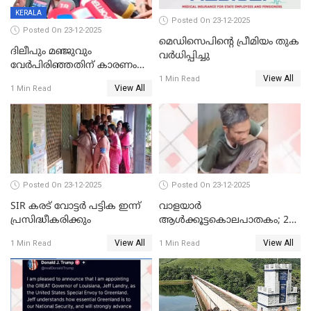
KERALA
Posted On 23-12-2025
Posted On 23-12-2025
മെഡിസെപിന്റെ പ്രീമിയം തുക
ദിലീപും മഞ്ജുവും
വർധിപ്പിച്ചു
വേർപിരിഞ്ഞതിന് കാരണം
View All
ദിലീപ് മഞ്ജുവിന് നൽകിയ ആ
1 Min Read
View All
1 Min Read
പഴയ മൊബൈലിൽ നിന്ന്
കണ്ടെത്തിയ ചാറ്റിൽ
നിന്നാണ്; എട്ടാം പ്രതിക്ക്
മോട്ടീവ് ഉണ്ടായിരുന്നെന്നും
അഡ്വ. ടി.ബി മിനി
Posted On 23-12-2025
Posted On 23-12-2025
SIR കരട് വോട്ടര്‍ പട്ടിക ഇന്ന്
വാളയാർ
പ്രസിദ്ധീകരിക്കും
ആൾക്കൂട്ടകൊലപാതകം; 2
പേർ കൂടി കസ്റ്റഡിയിൽ
View All
View All
1 Min Read
1 Min Read