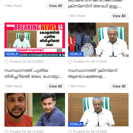
ലോക്ഭവൻ ജീവനക്കാർക്ക്
View All
ക്രിസ്മസിന് അവധി ഇല്ല;
1 Min Read
ഹാജരാവാൻ ഉത്തരവ്
View All
1 Min Read
KERALA
KERALA
Posted On 24-12-2025
Posted On 24-12-2025
സംസ്ഥാനത്ത് പുതിയ
സംസ്ഥാനത്ത് ‘ക്രിസ്മസ്
തിരിച്ചറിയല്‍ രേഖ; ഫോട്ടോ
ആഘോഷങ്ങളെ
പതിപ്പിച്ച നേറ്റിവിറ്റി കാര്‍ഡ്
കടന്നാക്രമിയ്ക്കുന്നു; എല്ലാ
View All
View All
1 Min Read
1 Min Read
നല്‍കുമെന്ന് മുഖ്യമന്ത്രി; SIR
ആക്രമണങ്ങൾക്കും പിന്നിലും
ഹെല്‍പ് ഡസ്‌കുകള്‍
സംഘപരിവാർ’; മുഖ്യമന്ത്രി
ആരംഭിക്കാന്‍ മന്ത്രിസഭാ
യോഗ തീരുമാനം
KERALA
Posted On 24-12-2025
Posted On 24-12-2025