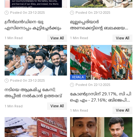
Posted On 23-12-2025
Posted On 23-12-2025
ഗ്രീന്‍ലന്‍ഡിനെ യു
മുല്ലപ്പെരിയാര്‍
എസിനൊപ്പം കൂട്ടിച്ചേര്‍ക്കും
അണക്കെട്ടിന്റെ ബലക്ഷയ
നിര്‍ണയം; പരിശോധന ഇന്ന്
View All
View All
1 Min Read
1 Min Read
തുടങ്ങും
KERALA
Posted On 23-12-2025
Posted On 22-12-2025
നടിയെ ആക്രമിച്ച കേസ്;
കോൺഗ്രസിന് 29.17%, സി പി
അപ്പീൽ നൽകാൻ ഉത്തരവ്
ഐ എം - 27.16%; ബിജെപി
View All
20% കടന്നത്
1 Min Read
View All
1 Min Read
തിരുവനന്തപുരത്ത് മാത്രം,
തദ്ദേശത്തിലെ യഥാർത്ഥ
കണക്ക് പുറത്ത്