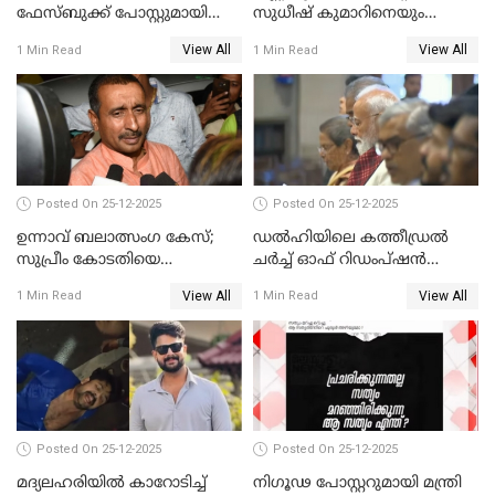
ഫേസ്ബുക്ക് പോസ്റ്റുമായി
സുധീഷ് കുമാറിനെയും
നടൻ വിനായകൻ
വീണ്ടും ചോദ്യം ചെയ്ത് SIT
View All
View All
1 Min Read
1 Min Read
Posted On 25-12-2025
Posted On 25-12-2025
ഉന്നാവ് ബലാത്സംഗ കേസ്;
ഡൽഹിയിലെ കത്തീഡ്രൽ
സുപ്രീം കോടതിയെ
ചർച്ച് ഓഫ് റിഡംപ്ഷൻ
സമീപിക്കാനൊരുങ്ങി
സന്ദർശിച്ച് പ്രധാനമന്ത്രി
View All
View All
1 Min Read
1 Min Read
അതിജീവിത
Posted On 25-12-2025
Posted On 25-12-2025
മദ്യലഹരിയിൽ കാറോടിച്ച്
നിഗൂഢ പോസ്റ്ററുമായി മന്ത്രി