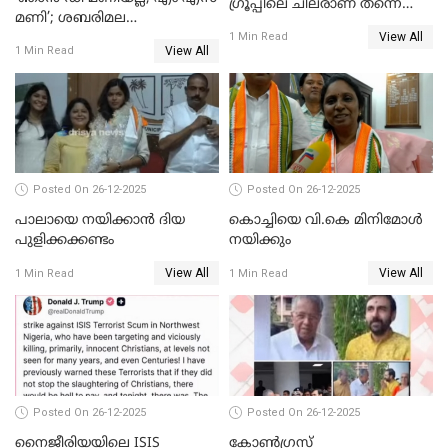
ഗ്രൂപ്പിലെ ചിലരാണ് തന്നെ
മണി’; ശബരിമല
തഴഞ്ഞത്'; ലാലി ജെയിംസ്
View All
സ്വർണക്കവർച്ചയുമായി ഒരു
1 Min Read
View All
1 Min Read
ബന്ധവും ഇല്ലെന്ന് എസ്ഐടി
ചോദ്യം ചെയ്ത ദിണ്ടിഗലിലെ
വ്യവസായി
Posted On 26-12-2025
Posted On 26-12-2025
പാലായെ നയിക്കാന്‍ ദിയ
കൊച്ചിയെ വി.കെ മിനിമോള്‍
പുളിക്കക്കണ്ടം
നയിക്കും
View All
View All
1 Min Read
1 Min Read
Posted On 26-12-2025
Posted On 26-12-2025
നൈജീരിയയിലെ ISIS
കോണ്‍ഗ്രസ്