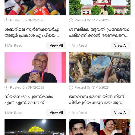
Posted On 31-12-2025
Posted On 31-12-2025
ശബരിമല സ്വര്‍ണക്കവര്‍ച്ച;
ശബരിമല യുവതി പ്രവേശനം;
അടൂര്‍ പ്രകാശ് എംപിയെ
പരിഗണിക്കാന്‍ ഭരണഘടന
ചോദ്യം ചെയ്യാൻ SIT
ബെഞ്ച്
View All
View All
1 Min Read
1 Min Read
Posted On 31-12-2025
Posted On 31-12-2025
നിയമസഭാ പുരസ്‌കാരം
ജനവാസ മേഖലയിൽ നിന്ന്
എൻ.എസ്.മാധവന്
പിടികൂടിയ കടുവയെ തുറന്നു
വിട്ടു
View All
View All
1 Min Read
1 Min Read