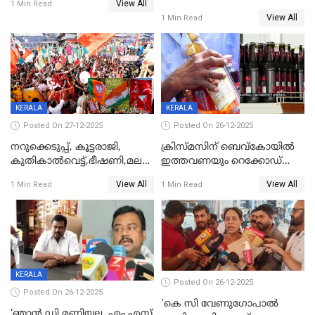
View All
1 Min Read
കുറ്റപത്രം സമർപ്പിച്ചു
View All
1 Min Read
KERALA
KERALA
Posted On 27-12-2025
Posted On 26-12-2025
നറുക്കെടുപ്പ്, കൂട്ടരാജി,
ക്രിസ്മസിന് ബെവ്‌കോയിൽ
കുതികാൽവെട്ട്,ഭീഷണി,മലബാറിലാകട്ടെ
ഇത്തവണയും റെക്കോഡ്
ട്വിസ്റ്റോട് ട്വിസ്റ്റും; അടിമുടി
വിൽപ്പന;കഴിഞ്ഞവർഷത്തേക്ക
View All
View All
1 Min Read
1 Min Read
നാടകീയമായി പഞ്ചായത്ത്
53 കോടി രൂപയുടെ അധിക
പ്രസിഡന്‍റ് തെരഞ്ഞെടുപ്പ്
വിൽപ്പന; മലയാളി കുടിച്ചു
തീർത്തത് 333 കോടിയുടെ
മദ്യം
KERALA
Posted On 26-12-2025
Posted On 26-12-2025
'കെ സി വേണുഗോപാല്‍
‘ഞാൻ ഡി മണിയല്ല, എം എസ്