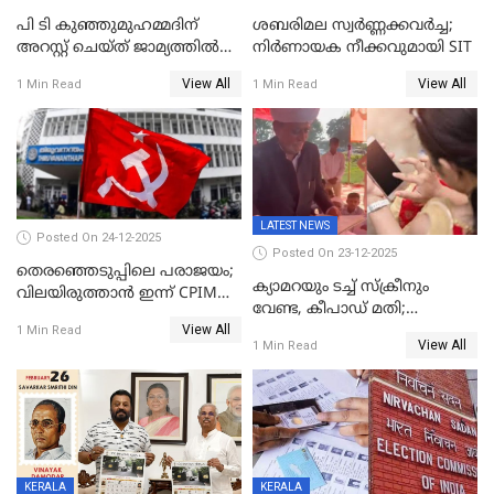
പി ടി കുഞ്ഞുമുഹമ്മദിന്
ശബരിമല സ്വര്‍ണ്ണക്കവര്‍ച്ച;
അറസ്റ്റ് ചെയ്ത് ജാമ്യത്തില്‍
നിർണായക നീക്കവുമായി SIT
വിട്ടു
View All
View All
1 Min Read
1 Min Read
LATEST NEWS
Posted On 24-12-2025
Posted On 23-12-2025
തെരഞ്ഞെടുപ്പിലെ പരാജയം;
ക്യാമറയും ടച്ച് സ്ക്രീനും
വിലയിരുത്താന്‍ ഇന്ന് CPIM
വേണ്ട, കീപാഡ് മതി;
യോഗം
View All
സ്ത്രീകൾക്ക് സ്മാർട്ട് ഫോൺ
1 Min Read
View All
1 Min Read
വിലക്കി രാജ്യത്തെ ഒരു
പഞ്ചായത്ത്
KERALA
KERALA