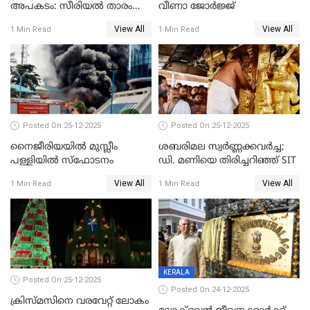
അപകടം: സീരിയൽ താരം
വീണാ ജോർജ്ജ്
സിദ്ധാർത്ഥ് പ്രഭുവിനെതിരെ
View All
View All
1 Min Read
1 Min Read
കേസെടുത്തു
Posted On 25-12-2025
Posted On 25-12-2025
നൈജീരിയയിൽ മുസ്ലീം
ശബരിമല സ്വര്‍ണ്ണക്കവര്‍ച്ച;
പള്ളിയില്‍ സ്‌ഫോടനം
ഡി. മണിയെ തിരിച്ചറിഞ്ഞ് SIT
View All
View All
1 Min Read
1 Min Read
KERALA
Posted On 25-12-2025
Posted On 24-12-2025
ക്രിസ്മസിനെ വരവേറ്റ് ലോകം