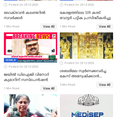
Posted On 23-12-2025
Posted On 23-12-2025
ലോക്ഭവൻ കലണ്ടറിൽ
കേരളത്തിലെ SIR കരട്
സവർക്കർ
വോട്ടര്‍ പട്ടിക പ്രസിദ്ധീകരിച്ചു
View All
View All
1 Min Read
1 Min Read
KERALA
Posted On 23-12-2025
Posted On 23-12-2025
ശബരിമല സ്വര്‍ണക്കവര്‍ച്ച
ജയിൽ ഡിഐജി വിനോദ്
കേസ് അന്വേഷിക്കാന്‍
കുമാറിന് സസ്പെൻഷൻ
തയ്യാറെന്ന് CBI
View All
2 Min Read
View All
1 Min Read