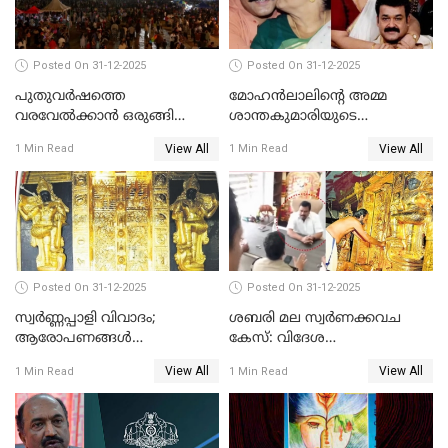
Posted On 31-12-2025
Posted On 31-12-2025
പുതുവര്‍ഷത്തെ
മോഹന്‍ലാലിന്റെ അമ്മ
വരവേല്‍ക്കാന്‍ ഒരുങ്ങി
ശാന്തകുമാരിയുടെ
ലോകം
സംസ്‌കാരം ഇന്ന്
View All
View All
1 Min Read
1 Min Read
Posted On 31-12-2025
Posted On 31-12-2025
സ്വർണ്ണപ്പാളി വിവാദം;
ശബരി മല സ്വർണക്കവച
ആരോപണങ്ങൾ
കേസ്: വിദേശ
അവസാനിക്കുന്നില്ല
വ്യവസായിയുടെ ആരോപണം
View All
View All
1 Min Read
1 Min Read
നിഷേധിച്ച് ഡി മണി