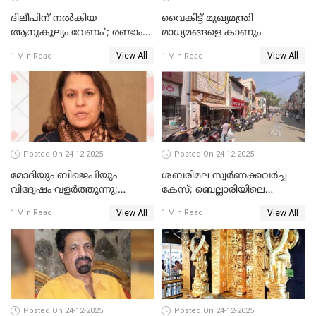
ദിലീപിന് നല്‍കിയ
വൈകിട്ട് മുഖ്യമന്ത്രി
ആനുകൂല്യം വേണം'; രണ്ടാം
മാധ്യമങ്ങളെ കാണും
പ്രതി മാര്‍ട്ടിന്‍
View All
View All
1 Min Read
1 Min Read
ഹൈക്കോടതിയില്‍
Posted On 24-12-2025
Posted On 24-12-2025
മോദിയും ബിജെപിയും
ശബരിമല സ്വര്‍ണക്കവര്‍ച്ച
വിദ്വേഷം വളർത്തുന്നു;
കേസ്; ബെല്ലാരിയിലെ
പ്രതിഷേധവിമായി
ജ്വല്ലറിയില്‍ പരിശോധന
View All
View All
1 Min Read
1 Min Read
കോൺഗ്രസ്
Posted On 24-12-2025
Posted On 24-12-2025