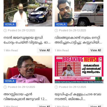
തിരിച്ചടിച്ചു',വെള്ളാപ്പള്ളിയെ
ന്യായീകരിക്കുന്നതിലും
CPIഎക്സിക്യൂട്ടീവിൽ
വിമർശനം
KERALA
KERALA
Posted On 29-12-2025
Posted On 29-12-2025
നടൻ ജയസൂര്യയെ ഇഡി
വിലങ്ങുകൊണ്ട് സ്വയം നെറ്റി
ചോദ്യം ചെയ്ത് വിട്ടയച്ചു, ഭാര്യ
അടിച്ചുപൊട്ടിച്ചു; കസ്റ്റഡിയിൽ
സരിതയുടെയും
എടുക്കുന്നതിനിടെ
View All
View All
1 Min Read
1 Min Read
മൊഴിയെടുത്തു
വധശ്രമക്കേസ് പ്രതി
വിലങ്ങുമായി രക്ഷപ്പെട്ടു;
വ്യാപക തെരച്ചിൽ
KERALA
Posted On 29-12-2025
Posted On 29-12-2025
അറസ്റ്റിലായ എൻ
യുഡിഎഫ് കള്ളപ്രചാര വേല
വിജയകുമാർ ജനുവരി 12
നടത്തി, ബിജെപി
വരെ റിമാൻഡിൽ;
ഹിന്ദുവർഗീയത പ്രചരിപ്പിച്ചു,
View All
View All
1 Min Read
1 Min Read