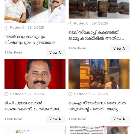
Posted On 22-12-2025
Posted On 22-12-2025
ടെലിസ്‌കോപ്പ് കണ്ടെത്തി;
അൻവറും ജാനുവും
ജമ്മു കാശ്മീരില്‍ അതീവ
വിഷ്ണുപുരം ചന്ദ്രശേഖരന്റെ
ജാഗ്രത നിര്‍ദ്ദേശം
View All
പാർട്ടിയും UDF
1 Min Read
View All
1 Min Read
അസോസിയേറ്റ് അംഗങ്ങൾ;
അസോസിയേറ്റ്
അംഗമാകാനില്ലെന്നും
UDFലേക്കില്ലെന്നും
വിഷ്ണുപുരം ചന്ദ്രശേഖരൻ
Posted On 22-12-2025
Posted On 22-12-2025
ടി പി ചന്ദ്രശേഖരന്‍
കെഎസ്ആർടിസി ഡ്രൈവർ
കൊലക്കേസ്; പ്രതികള്‍ക്ക്
യദുവിന്റെ പരാതി: ആര്യ
വീണ്ടും പരോള്‍
രാജേന്ദ്രനും സച്ചിൻ ദേവിനും
View All
View All
1 Min Read
1 Min Read
കോടതി നോട്ടീസ്