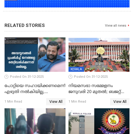
RELATED STORIES
View all news
KERALA
Posted On 31-12-2025
Posted On 31-12-2025
പോറ്റിയെ സഹായിക്കണമെന്ന്
നിയമസഭാ സമ്മേളനം
എഴുതി നൽകിയില്ല,
ജനുവരി 20 മുതല്‍; ബജറ്റ്
ജനങ്ങളെ
അവതരണം അവസാനവാരം;
View All
View All
1 Min Read
1 Min Read
തെറ്റിദ്ധരിപ്പിക്കരുത്,
മന്ത്രിസഭാ
സാങ്കൽപ്പിക കഥകൾ
യോഗതീരുമാനങ്ങൾ
പ്രചരിപ്പിക്കുന്നുവെന്നും
കടകംപള്ളി സുരേന്ദ്രൻ