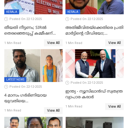
KERALA
KERALA
Posted On 22-12-2025
Posted On 22-12-2025
തീയതി നീട്ടണം; SIRൽ
അതിജീവിതയ്‌ക്കെതിരെ പ്രതി
തെരഞ്ഞെടുപ്പ് കമ്മീഷന്
മാർട്ടിന്റെ വീഡിയോ;
കത്തയച്ച് കേരളം
പ്രചരിപ്പിച്ച മൂന്നുപേർ
View All
View All
1 Min Read
1 Min Read
അറസ്റ്റിൽ; നൂറോളം
സൈറ്റുകളിൽ നിന്നും
വിഡിയോ നീക്കം ചെയ്യാനും
പൊലീസ്
LATEST NEWS
Posted On 22-12-2025
Posted On 22-12-2025
ഇന്ത്യ - ന്യൂസിലാൻഡ് സ്വതന്ത്ര
4 മാസം ഗർഭിണിയായ
വ്യാപാര കരാർ
യുവതിയെ
View All
വെട്ടിക്കൊലപ്പെടുത്തി
1 Min Read
View All
1 Min Read
പിതാവും സഹോദരനും;
ദുരഭിമാനക്കൊലയിൽ
നടുങ്ങി കർണാടക