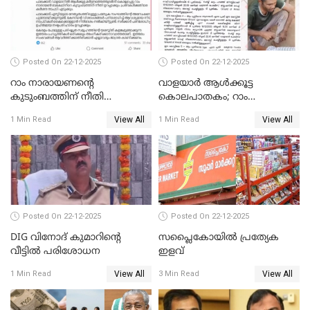
Posted On 22-12-2025
Posted On 22-12-2025
റാം നാരായണന്റെ
വാളയാർ ആൾക്കൂട്ട
കുടുംബത്തിന് നീതി
കൊലപാതകം; റാം
ഉറപ്പാക്കും; പിണറായി
നാരായണൻ നേരിട്ടത് ക്രൂര
View All
View All
1 Min Read
1 Min Read
വിജയന്‍
പീഡനം
Posted On 22-12-2025
Posted On 22-12-2025
DIG വിനോദ് കുമാറിന്റെ
സപ്ലൈകോയിൽ പ്രത്യേക
വീട്ടില്‍ പരിശോധന
ഇളവ്
View All
View All
1 Min Read
3 Min Read