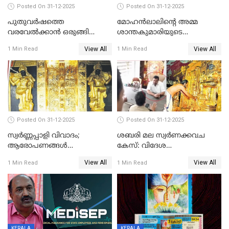
Posted On 31-12-2025
Posted On 31-12-2025
പുതുവര്‍ഷത്തെ
മോഹന്‍ലാലിന്റെ അമ്മ
വരവേല്‍ക്കാന്‍ ഒരുങ്ങി
ശാന്തകുമാരിയുടെ
ലോകം
സംസ്‌കാരം ഇന്ന്
View All
View All
1 Min Read
1 Min Read
Posted On 31-12-2025
Posted On 31-12-2025
സ്വർണ്ണപ്പാളി വിവാദം;
ശബരി മല സ്വർണക്കവച
ആരോപണങ്ങൾ
കേസ്: വിദേശ
അവസാനിക്കുന്നില്ല
വ്യവസായിയുടെ ആരോപണം
View All
View All
1 Min Read
1 Min Read
നിഷേധിച്ച് ഡി മണി
KERALA
KERALA