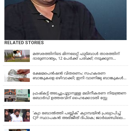
RELATED STORIES
LATEST NEWS
മത്സരത്തിനിടെ മിന്നലേറ്റ് ഫുട്‌ബാൾ താരത്തിന്
ദാരുണാന്ത്യം, 12 പേർക്ക് പരിക്ക്; നടുക്കുന്ന
വീഡിയോ
KERALA
ക്ഷേമപെൻഷൻ വിതരണം: സഹകരണ
ബാങ്കുകളെ ഒഴിവാക്കി; ഇനി വാണിജ്യ ബാങ്കുകൾ
മാത്രം
KERALA
ഫ്രഷ്‌കട്ട് അടച്ചുപൂട്ടാനുള്ള മലിനീകരണ നിയന്ത്രണ
ബോർഡ് ഉത്തരവിന് ഹൈക്കോടതി സ്റ്റേ
KERALA
'ക്യാ ബോൽത്തി പബ്ലിക്' ക്യാമ്പയിൻ പ്രഖ്യാപിച്ച്
CJP സ്ഥാപകൻ അഭിജീത് ദിപ്കെ; ജാർഖണ്ഡിലെ
വിദ്യാർത്ഥി പ്രക്ഷോഭത്തിലും മറുപടി
LATEST NEWS