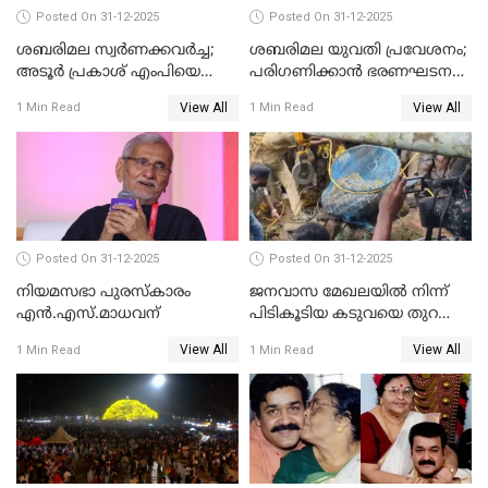
Posted On 31-12-2025
Posted On 31-12-2025
ശബരിമല സ്വര്‍ണക്കവര്‍ച്ച;
ശബരിമല യുവതി പ്രവേശനം;
അടൂര്‍ പ്രകാശ് എംപിയെ
പരിഗണിക്കാന്‍ ഭരണഘടന
ചോദ്യം ചെയ്യാൻ SIT
ബെഞ്ച്
View All
View All
1 Min Read
1 Min Read
Posted On 31-12-2025
Posted On 31-12-2025
നിയമസഭാ പുരസ്‌കാരം
ജനവാസ മേഖലയിൽ നിന്ന്
എൻ.എസ്.മാധവന്
പിടികൂടിയ കടുവയെ തുറന്നു
വിട്ടു
View All
View All
1 Min Read
1 Min Read