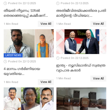
Posted On 22-12-2025
Posted On 22-12-2025
തീയതി നീട്ടണം; SIRൽ
അതിജീവിതയ്‌ക്കെതിരെ പ്രതി
തെരഞ്ഞെടുപ്പ് കമ്മീഷന്
മാർട്ടിന്റെ വീഡിയോ;
കത്തയച്ച് കേരളം
പ്രചരിപ്പിച്ച മൂന്നുപേർ
View All
View All
1 Min Read
1 Min Read
അറസ്റ്റിൽ; നൂറോളം
സൈറ്റുകളിൽ നിന്നും
വിഡിയോ നീക്കം ചെയ്യാനും
പൊലീസ്
LATEST NEWS
Posted On 22-12-2025
Posted On 22-12-2025
ഇന്ത്യ - ന്യൂസിലാൻഡ് സ്വതന്ത്ര
4 മാസം ഗർഭിണിയായ
വ്യാപാര കരാർ
യുവതിയെ
View All
വെട്ടിക്കൊലപ്പെടുത്തി
1 Min Read
View All
1 Min Read
പിതാവും സഹോദരനും;
ദുരഭിമാനക്കൊലയിൽ
നടുങ്ങി കർണാടക