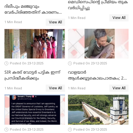
മെഡിസെപിന്റെ പ്രീമിയം തുക
ദിലീപും മഞ്ജുവും
വർധിപ്പിച്ചു
വേർപിരിഞ്ഞതിന് കാരണം
View All
ദിലീപ് മഞ്ജുവിന് നൽകിയ ആ
1 Min Read
View All
1 Min Read
പഴയ മൊബൈലിൽ നിന്ന്
കണ്ടെത്തിയ ചാറ്റിൽ
നിന്നാണ്; എട്ടാം പ്രതിക്ക്
മോട്ടീവ് ഉണ്ടായിരുന്നെന്നും
അഡ്വ. ടി.ബി മിനി
Posted On 23-12-2025
Posted On 23-12-2025
SIR കരട് വോട്ടര്‍ പട്ടിക ഇന്ന്
വാളയാർ
പ്രസിദ്ധീകരിക്കും
ആൾക്കൂട്ടകൊലപാതകം; 2
പേർ കൂടി കസ്റ്റഡിയിൽ
View All
View All
1 Min Read
1 Min Read
Posted On 23-12-2025
Posted On 23-12-2025