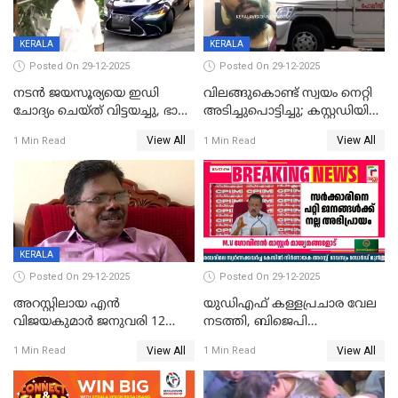
വിമർശനം
KERALA
KERALA
Posted On 29-12-2025
Posted On 29-12-2025
നടൻ ജയസൂര്യയെ ഇഡി
വിലങ്ങുകൊണ്ട് സ്വയം നെറ്റി
ചോദ്യം ചെയ്ത് വിട്ടയച്ചു, ഭാര്യ
അടിച്ചുപൊട്ടിച്ചു; കസ്റ്റഡിയിൽ
സരിതയുടെയും
എടുക്കുന്നതിനിടെ
View All
View All
1 Min Read
1 Min Read
മൊഴിയെടുത്തു
വധശ്രമക്കേസ് പ്രതി
വിലങ്ങുമായി രക്ഷപ്പെട്ടു;
വ്യാപക തെരച്ചിൽ
KERALA
Posted On 29-12-2025
Posted On 29-12-2025
അറസ്റ്റിലായ എൻ
യുഡിഎഫ് കള്ളപ്രചാര വേല
വിജയകുമാർ ജനുവരി 12
നടത്തി, ബിജെപി
വരെ റിമാൻഡിൽ;
ഹിന്ദുവർഗീയത പ്രചരിപ്പിച്ചു,
View All
View All
1 Min Read
1 Min Read
ജാമ്യാപേക്ഷ ഈ മാസം 31ന്
ശബരിമല അത്ര
പരിഗണിക്കും
തിരിച്ചടിയായില്ല,സർക്കാരിനെക്കുറ
ജനങ്ങൾക്ക് മികച്ച