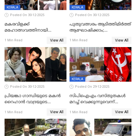
ഉൾപ്പെടെ 2 കോടി രൂപയുടെ
സമ്മാനപദ്ധതിയും
KERALA
KERALA
Posted On 30-12-2025
Posted On 30-12-2025
മകരവിളക്ക്
പുതുവത്സരം ആടിത്തിമിർത്ത്
മഹോത്സവത്തിനായി
ആഘോഷിക്കാം;
ശബരിമല നട തുറന്നു;
ബാറുകള്‍ക്ക് 12 മണി വരെ
View All
View All
1 Min Read
1 Min Read
സന്നിധാനത്ത് വൻ
പ്രവര്‍ത്തനാനുമതി
ഭക്തജനത്തിരക്ക്
KERALA
Posted On 30-12-2025
Posted On 29-12-2025
പ്രിയങ്കാ ​ഗാന്ധിയുടെ മകൻ
സിപിഐഎം വസ്തുതകൾ
റൈഹാൻ വാദ്രയുടെ
മറച്ച് വെക്കുന്നുവെന്ന്
വിവാഹനിശ്ചയം
സിപിഐ, 'പത്മകുമാറിനെ
View All
View All
1 Min Read
1 Min Read
കഴിഞ്ഞതായി റിപ്പോർട്ട്
സംരക്ഷിച്ചത്
തിരിച്ചടിച്ചു',വെള്ളാപ്പള്ളിയെ
ന്യായീകരിക്കുന്നതിലും
CPIഎക്സിക്യൂട്ടീവിൽ