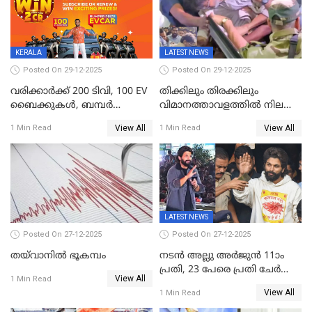
അഭിപ്രായം, എല്‍ഡിഎഫ്
അധികാരം നിലനിര്‍ത്തും,
ലോക്സഭ
തെരഞ്ഞെടുപ്പിനേക്കാൾ 17
KERALA
LATEST NEWS
ലക്ഷം വോട്ട് ലഭിച്ചു
Posted On 29-12-2025
Posted On 29-12-2025
വരിക്കാർക്ക് 200 ടിവി, 100 EV
തിക്കിലും തിരക്കിലും
ബൈക്കുകൾ, ബമ്പർ
വിമാനത്താവളത്തില്‍ നിലത്ത്
സമ്മാനമായി EV കാർ
വീണ് വിജയ്
View All
View All
1 Min Read
1 Min Read
ഉൾപ്പെടെ 2 കോടി രൂപയുടെ
സമ്മാനങ്ങളുമായി
കേരളവിഷൻ ബ്രോഡ്ബാൻഡ്
കണക്ട്&വിൻ
LATEST NEWS
Posted On 27-12-2025
Posted On 27-12-2025
തയ്‌വാനിൽ ഭൂകമ്പം
നടൻ അല്ലു അർജുൻ 11ാം
പ്രതി, 23 പേരെ പ്രതി ചേർത്ത്
View All
1 Min Read
കുറ്റപത്രം സമർപ്പിച്ചു
View All
1 Min Read