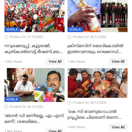
KERALA
KERALA
Posted On 27-12-2025
Posted On 26-12-2025
നറുക്കെടുപ്പ്, കൂട്ടരാജി,
ക്രിസ്മസിന് ബെവ്‌കോയിൽ
കുതികാൽവെട്ട്,ഭീഷണി,മലബാറിലാകട്ടെ
ഇത്തവണയും റെക്കോഡ്
ട്വിസ്റ്റോട് ട്വിസ്റ്റും; അടിമുടി
വിൽപ്പന;കഴിഞ്ഞവർഷത്തേക്ക
View All
View All
1 Min Read
1 Min Read
നാടകീയമായി പഞ്ചായത്ത്
53 കോടി രൂപയുടെ അധിക
പ്രസിഡന്‍റ് തെരഞ്ഞെടുപ്പ്
വിൽപ്പന; മലയാളി കുടിച്ചു
തീർത്തത് 333 കോടിയുടെ
മദ്യം
KERALA
Posted On 26-12-2025
Posted On 26-12-2025
'കെ സി വേണുഗോപാല്‍
‘ഞാൻ ഡി മണിയല്ല, എം എസ്
ഗ്രൂപ്പിലെ ചിലരാണ് തന്നെ
മണി’; ശബരിമല
തഴഞ്ഞത്'; ലാലി ജെയിംസ്
View All
സ്വർണക്കവർച്ചയുമായി ഒരു
1 Min Read
View All
1 Min Read