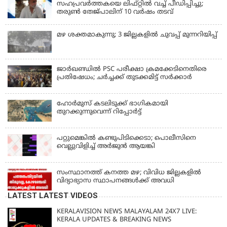
സഹപ്രവർത്തകയെ ലിഫ്റ്റിൽ വച്ച് പീഡിപ്പിച്ചു;
തരുൺ തേജ്‌പാലിന് 10 വർഷം തടവ്
മഴ ശക്തമാകുന്നു; 3 ജില്ലകളിൽ ചുവപ്പ് മുന്നറിയിപ്പ്
ജാര്‍ഖണ്ഡില്‍ PSC പരീക്ഷാ ക്രമക്കേടിനെതിരെ
പ്രതിഷേധം; ചര്‍ച്ചക്ക് തുടക്കമിട്ട് സർക്കാർ
ഹോര്‍മുസ് കടലിടുക്ക് ഭാഗികമായി
തുറക്കുന്നുവെന്ന് റിപ്പോര്‍ട്ട്
പറ്റുമെങ്കിൽ കണ്ടുപിടിക്കെടാ; പൊലീസിനെ
വെല്ലുവിളിച്ച് അർജുൻ ആയങ്കി
സംസ്ഥാനത്ത് കനത്ത മഴ; വിവിധ ജില്ലകളിൽ
വിദ്യാഭ്യാസ സ്ഥാപനങ്ങൾക്ക് അവധി
LATEST LATEST VIDEOS
KERALAVISION NEWS MALAYALAM 24X7 LIVE:
KERALA UPDATES & BREAKING NEWS