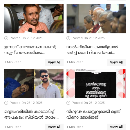
Posted On 25-12-2025
Posted On 25-12-2025
ഉന്നാവ് ബലാത്സംഗ കേസ്;
ഡൽഹിയിലെ കത്തീഡ്രൽ
സുപ്രീം കോടതിയെ
ചർച്ച് ഓഫ് റിഡംപ്ഷൻ
സമീപിക്കാനൊരുങ്ങി
സന്ദർശിച്ച് പ്രധാനമന്ത്രി
View All
View All
1 Min Read
1 Min Read
അതിജീവിത
Posted On 25-12-2025
Posted On 25-12-2025
മദ്യലഹരിയിൽ കാറോടിച്ച്
നിഗൂഢ പോസ്റ്ററുമായി മന്ത്രി
അപകടം: സീരിയൽ താരം
വീണാ ജോർജ്ജ്
സിദ്ധാർത്ഥ് പ്രഭുവിനെതിരെ
View All
View All
1 Min Read
1 Min Read
കേസെടുത്തു