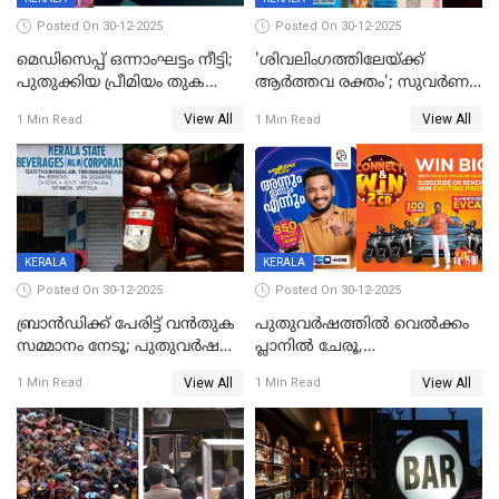
Posted On 30-12-2025
Posted On 30-12-2025
മെഡിസെപ്പ് ഒന്നാംഘട്ടം നീട്ടി;
'ശിവലിംഗത്തിലേയ്ക്ക്
പുതുക്കിയ പ്രീമിയം തുക
ആര്‍ത്തവ രക്തം'; സുവര്‍ണ
ഈടാക്കുക ജനുവരി 31
കേരളം ലോട്ടറിയിലെ
View All
View All
1 Min Read
1 Min Read
മുതൽ
ചിത്രത്തിനെതിരെ ഹിന്ദു
ഐക്യവേദി പരാതി നൽകി
KERALA
KERALA
Posted On 30-12-2025
Posted On 30-12-2025
ബ്രാൻഡിക്ക് പേരിട്ട് വൻതുക
പുതുവർഷത്തിൽ വെൽക്കം
സമ്മാനം നേടൂ; പുതുവർഷ
പ്ലാനിൽ ചേരൂ,
ഓഫറുമായി ബെവ്‌കോ
350എംപിപിഎസ് വേഗതയിൽ
View All
View All
1 Min Read
1 Min Read
ഇന്റർനെറ്റും ഒപ്പം കീയുടെ
മെഗാ പ്ലാൻ സൗജന്യം; ഒപ്പം
വരിക്കാർക്ക് 200 ടിവി, 100 EV
ബൈക്കുകൾ, ബമ്പർ
സമ്മാനമായി EV കാർ