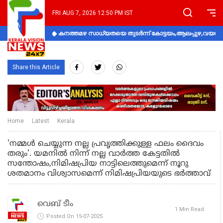
FRI AUG 7, 2026 12:50 PM IST
കനത്തമഴ സാധ്യതയെ തുടർന്ന് കോട്ടയം,ആലപ്പുഴ,വയനാട്
Share this Article
Home
Latest
Kerala
'നമ്മൾ ചെയ്യുന്ന നല്ല പ്രവൃത്തിക്കുള്ള ഫലം ദൈവം
തരും'. യമനിൽ നിന്ന് നല്ല വാർത്ത കേട്ടതിൽ
സന്തോഷം,നിമിഷപ്രിയ നാട്ടിലെത്തുമെന്ന് നൂറു
ശതമാനം വിശ്വാസമെന്ന് നിമിഷപ്രിയയുടെ ഭർത്താവ്
വെബ് ടീം
1 Min Read
Posted On 15-07-2025