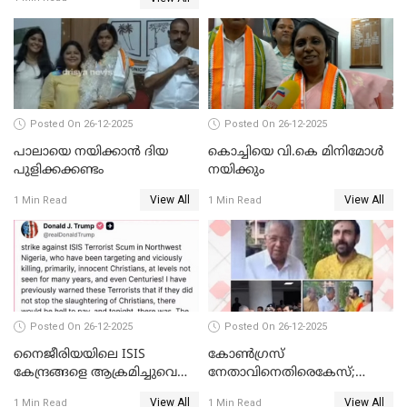
ബന്ധവും ഇല്ലെന്ന് എസ്ഐടി
ചോദ്യം ചെയ്ത ദിണ്ടിഗലിലെ
വ്യവസായി
Posted On 26-12-2025
Posted On 26-12-2025
പാലായെ നയിക്കാന്‍ ദിയ
കൊച്ചിയെ വി.കെ മിനിമോള്‍
പുളിക്കക്കണ്ടം
നയിക്കും
View All
View All
1 Min Read
1 Min Read
Posted On 26-12-2025
Posted On 26-12-2025
നൈജീരിയയിലെ ISIS
കോണ്‍ഗ്രസ്
കേന്ദ്രങ്ങളെ ആക്രമിച്ചുവെന്ന്
നേതാവിനെതിരെകേസ്;
ട്രംപ്
മുഖ്യമന്ത്രിയും ഉണ്ണികൃഷ്ണന്‍
View All
View All
1 Min Read
1 Min Read