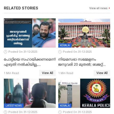
RELATED STORIES
View all news
KERALA
Posted On 31-12-2025
Posted On 31-12-2025
പോറ്റിയെ സഹായിക്കണമെന്ന്
നിയമസഭാ സമ്മേളനം
എഴുതി നൽകിയില്ല,
ജനുവരി 20 മുതല്‍; ബജറ്റ്
ജനങ്ങളെ
അവതരണം അവസാനവാരം;
View All
View All
1 Min Read
1 Min Read
തെറ്റിദ്ധരിപ്പിക്കരുത്,
മന്ത്രിസഭാ
സാങ്കൽപ്പിക കഥകൾ
യോഗതീരുമാനങ്ങൾ
പ്രചരിപ്പിക്കുന്നുവെന്നും
കടകംപള്ളി സുരേന്ദ്രൻ
LATEST NEWS
KERALA
Posted On 31-12-2025
Posted On 31-12-2025