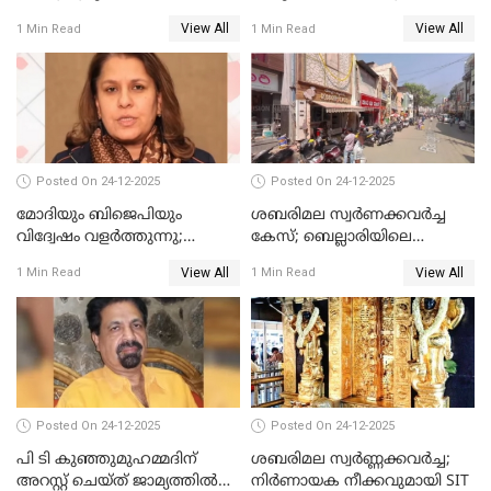
പ്രതി മാര്‍ട്ടിന്‍
View All
View All
1 Min Read
1 Min Read
ഹൈക്കോടതിയില്‍
Posted On 24-12-2025
Posted On 24-12-2025
മോദിയും ബിജെപിയും
ശബരിമല സ്വര്‍ണക്കവര്‍ച്ച
വിദ്വേഷം വളർത്തുന്നു;
കേസ്; ബെല്ലാരിയിലെ
പ്രതിഷേധവിമായി
ജ്വല്ലറിയില്‍ പരിശോധന
View All
View All
1 Min Read
1 Min Read
കോൺഗ്രസ്
Posted On 24-12-2025
Posted On 24-12-2025
പി ടി കുഞ്ഞുമുഹമ്മദിന്
ശബരിമല സ്വര്‍ണ്ണക്കവര്‍ച്ച;
അറസ്റ്റ് ചെയ്ത് ജാമ്യത്തില്‍
നിർണായക നീക്കവുമായി SIT