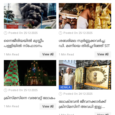
Posted On 25-12-2025
Posted On 25-12-2025
നൈജീരിയയിൽ മുസ്ലീം
ശബരിമല സ്വര്‍ണ്ണക്കവര്‍ച്ച;
പള്ളിയില്‍ സ്‌ഫോടനം
ഡി. മണിയെ തിരിച്ചറിഞ്ഞ് SIT
View All
View All
1 Min Read
1 Min Read
KERALA
Posted On 25-12-2025
Posted On 24-12-2025
ക്രിസ്മസിനെ വരവേറ്റ് ലോകം
ലോക്ഭവൻ ജീവനക്കാർക്ക്
View All
ക്രിസ്മസിന് അവധി ഇല്ല;
1 Min Read
ഹാജരാവാൻ ഉത്തരവ്