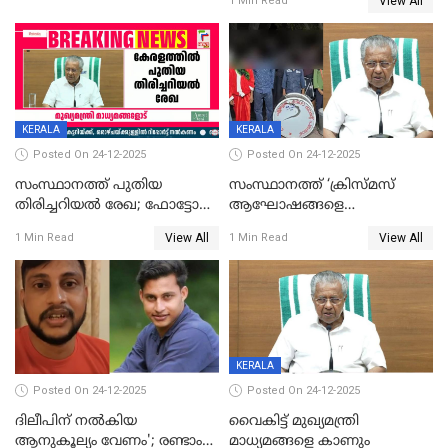
View All
1 Min Read
KERALA
KERALA
Posted On 24-12-2025
Posted On 24-12-2025
സംസ്ഥാനത്ത് പുതിയ
സംസ്ഥാനത്ത് ‘ക്രിസ്മസ്
തിരിച്ചറിയല്‍ രേഖ; ഫോട്ടോ
ആഘോഷങ്ങളെ
പതിപ്പിച്ച നേറ്റിവിറ്റി കാര്‍ഡ്
കടന്നാക്രമിയ്ക്കുന്നു; എല്ലാ
View All
View All
1 Min Read
1 Min Read
നല്‍കുമെന്ന് മുഖ്യമന്ത്രി; SIR
ആക്രമണങ്ങൾക്കും പിന്നിലും
ഹെല്‍പ് ഡസ്‌കുകള്‍
സംഘപരിവാർ’; മുഖ്യമന്ത്രി
ആരംഭിക്കാന്‍ മന്ത്രിസഭാ
യോഗ തീരുമാനം
KERALA
Posted On 24-12-2025
Posted On 24-12-2025
ദിലീപിന് നല്‍കിയ
വൈകിട്ട് മുഖ്യമന്ത്രി
ആനുകൂല്യം വേണം'; രണ്ടാം
മാധ്യമങ്ങളെ കാണും