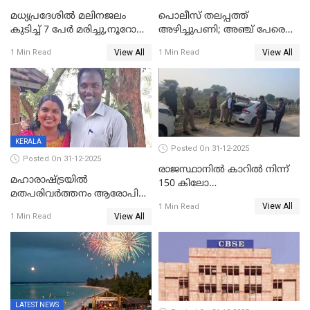
മധ്യപ്രദേശിൽ മലിനജലം
പൊലീസ് തലപ്പത്ത്
കുടിച്ച് 7 പേർ മരിച്ചു,നൂറോളം
അഴിച്ചുപണി; അഞ്ച് പേരെ
പേർ ഗുരുതരാവസ്ഥയിൽ
ഐജി റാങ്കിലേക്ക്
View All
View All
1 Min Read
1 Min Read
ഉയർത്തി,അജിതാ ബീഗം
ക്രൈംബ്രാഞ്ച് ഐജി,
എസ്.ശ്യാംസുന്ദർ
ഇന്റലിജൻസ് ഐജി
KERALA
Posted On 31-12-2025
Posted On 31-12-2025
രാജസ്ഥാനിൽ കാറിൽ നിന്ന്
മഹാരാഷ്ട്രയിൽ
150 കിലോ
മതപരിവർത്തനം ആരോപിച്ചു
സ്ഫോടകവസ്തുക്കൾ
View All
അറസ്റ്റിലായ മലയാളി
1 Min Read
പിടികൂടി
View All
1 Min Read
വൈദികനും ഭാര്യയ്ക്കും
ഉൾപ്പെടെ 11പേർക്കും ജാമ്യം
LATEST NEWS