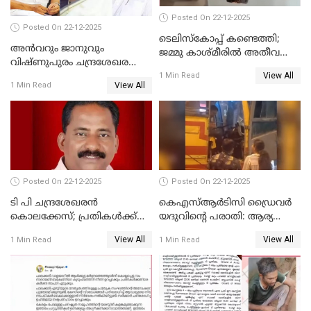
Posted On 22-12-2025
Posted On 22-12-2025
ടെലിസ്‌കോപ്പ് കണ്ടെത്തി;
അൻവറും ജാനുവും
ജമ്മു കാശ്മീരില്‍ അതീവ
വിഷ്ണുപുരം ചന്ദ്രശേഖരന്റെ
ജാഗ്രത നിര്‍ദ്ദേശം
View All
പാർട്ടിയും UDF
1 Min Read
View All
1 Min Read
അസോസിയേറ്റ് അംഗങ്ങൾ;
അസോസിയേറ്റ്
അംഗമാകാനില്ലെന്നും
UDFലേക്കില്ലെന്നും
വിഷ്ണുപുരം ചന്ദ്രശേഖരൻ
Posted On 22-12-2025
Posted On 22-12-2025
ടി പി ചന്ദ്രശേഖരന്‍
കെഎസ്ആർടിസി ഡ്രൈവർ
കൊലക്കേസ്; പ്രതികള്‍ക്ക്
യദുവിന്റെ പരാതി: ആര്യ
വീണ്ടും പരോള്‍
രാജേന്ദ്രനും സച്ചിൻ ദേവിനും
View All
View All
1 Min Read
1 Min Read
കോടതി നോട്ടീസ്