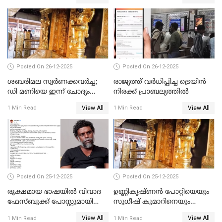
പോറ്റിയും ഒപ്പമുള്ള AI ചിത്രം
പങ്കുവെച്ചു
Posted On 26-12-2025
Posted On 26-12-2025
ശബരിമല സ്വര്‍ണക്കവര്‍ച്ച;
രാജ്യത്ത് വര്‍ധിപ്പിച്ച ട്രെയിന്‍
ഡി മണിയെ ഇന്ന് ചോദ്യം
നിരക്ക് പ്രാബല്യത്തില്‍
ചെയ്യും
View All
View All
1 Min Read
1 Min Read
Posted On 25-12-2025
Posted On 25-12-2025
രൂക്ഷമായ ഭാഷയിൽ വിവാദ
ഉണ്ണികൃഷ്ണന്‍ പോറ്റിയെയും
ഫേസ്ബുക്ക് പോസ്റ്റുമായി
സുധീഷ് കുമാറിനെയും
നടൻ വിനായകൻ
വീണ്ടും ചോദ്യം ചെയ്ത് SIT
View All
View All
1 Min Read
1 Min Read