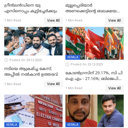
ഗ്രീന്‍ലന്‍ഡിനെ യു
മുല്ലപ്പെരിയാര്‍
എസിനൊപ്പം കൂട്ടിച്ചേര്‍ക്കും
അണക്കെട്ടിന്റെ ബലക്ഷയ
നിര്‍ണയം; പരിശോധന ഇന്ന്
View All
View All
1 Min Read
1 Min Read
തുടങ്ങും
KERALA
Posted On 23-12-2025
Posted On 22-12-2025
നടിയെ ആക്രമിച്ച കേസ്;
കോൺഗ്രസിന് 29.17%, സി പി
അപ്പീൽ നൽകാൻ ഉത്തരവ്
ഐ എം - 27.16%; ബിജെപി
View All
20% കടന്നത്
1 Min Read
View All
1 Min Read
തിരുവനന്തപുരത്ത് മാത്രം,
തദ്ദേശത്തിലെ യഥാർത്ഥ
കണക്ക് പുറത്ത്
KERALA
KERALA