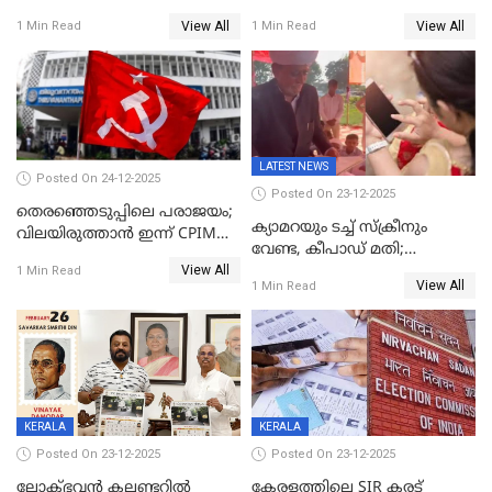
വിട്ടു
View All
View All
1 Min Read
1 Min Read
LATEST NEWS
Posted On 24-12-2025
Posted On 23-12-2025
തെരഞ്ഞെടുപ്പിലെ പരാജയം;
ക്യാമറയും ടച്ച് സ്ക്രീനും
വിലയിരുത്താന്‍ ഇന്ന് CPIM
വേണ്ട, കീപാഡ് മതി;
യോഗം
View All
സ്ത്രീകൾക്ക് സ്മാർട്ട് ഫോൺ
1 Min Read
View All
1 Min Read
വിലക്കി രാജ്യത്തെ ഒരു
പഞ്ചായത്ത്
KERALA
KERALA
Posted On 23-12-2025
Posted On 23-12-2025
ലോക്ഭവൻ കലണ്ടറിൽ
കേരളത്തിലെ SIR കരട്