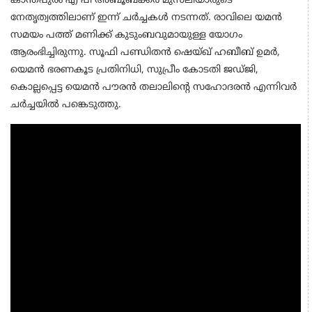
കാന്തപുരം എ പി അബൂബക്കർ മുസലിയാരുടെ
നേതൃത്വത്തിലാണ് ഇന്ന് ചർച്ചകൾ നടന്നത്. രാവിലെ യമൻ
സമയം പത്ത് മണിക്ക് കുടുംബവുമായുള്ള യോഗം
ആരംഭിച്ചിരുന്നു. സൂഫി പണ്ഡിതൻ ഷെയ്ഖ് ഹബീബ് ഉമർ,
യെമൻ ഭരണകൂട പ്രതിനിധി, സുപ്രീം കോടതി ജഡ്ജി,
കൊല്ലപ്പെട്ട യെമൻ പൗരൻ തലാലിന്റെ സഹോദരൻ എന്നിവർ
ചർച്ചയിൽ പങ്കെടുത്തു.