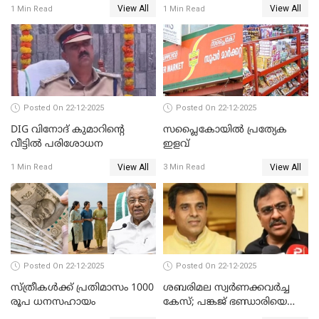
View All
View All
1 Min Read
1 Min Read
വിജയന്‍
പീഡനം
Posted On 22-12-2025
Posted On 22-12-2025
DIG വിനോദ് കുമാറിന്റെ
സപ്ലൈകോയിൽ പ്രത്യേക
വീട്ടില്‍ പരിശോധന
ഇളവ്
View All
View All
1 Min Read
3 Min Read
Posted On 22-12-2025
Posted On 22-12-2025
സ്ത്രീകള്‍ക്ക് പ്രതിമാസം 1000
ശബരിമല സ്വര്‍ണക്കവര്‍ച്ച
രൂപ ധനസഹായം
കേസ്; പങ്കജ് ഭണ്ഡാരിയെയും
ഗോവര്‍ധനെയും കസ്റ്റഡിയില്‍