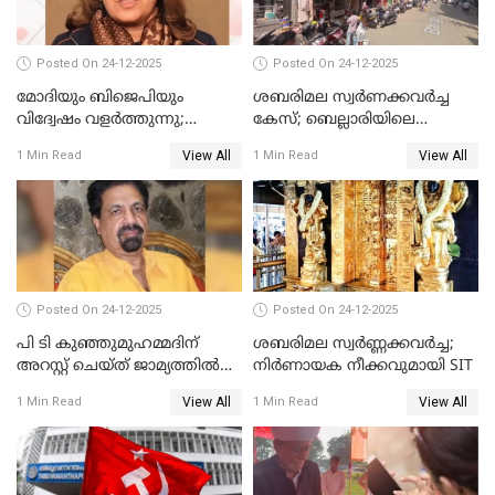
Posted On 24-12-2025
Posted On 24-12-2025
മോദിയും ബിജെപിയും
ശബരിമല സ്വര്‍ണക്കവര്‍ച്ച
വിദ്വേഷം വളർത്തുന്നു;
കേസ്; ബെല്ലാരിയിലെ
പ്രതിഷേധവിമായി
ജ്വല്ലറിയില്‍ പരിശോധന
View All
View All
1 Min Read
1 Min Read
കോൺഗ്രസ്
Posted On 24-12-2025
Posted On 24-12-2025
പി ടി കുഞ്ഞുമുഹമ്മദിന്
ശബരിമല സ്വര്‍ണ്ണക്കവര്‍ച്ച;
അറസ്റ്റ് ചെയ്ത് ജാമ്യത്തില്‍
നിർണായക നീക്കവുമായി SIT
വിട്ടു
View All
View All
1 Min Read
1 Min Read