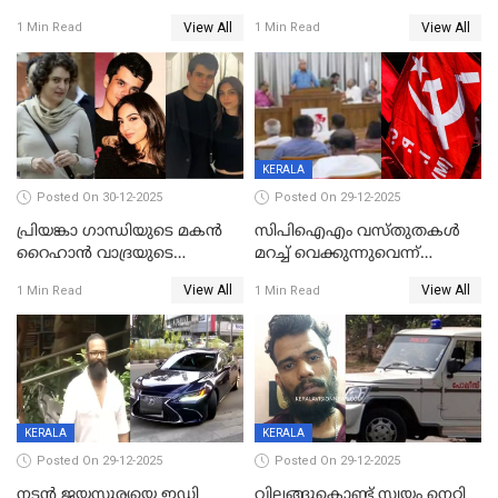
ശബരിമല നട തുറന്നു;
ബാറുകള്‍ക്ക് 12 മണി വരെ
View All
View All
1 Min Read
1 Min Read
സന്നിധാനത്ത് വൻ
പ്രവര്‍ത്തനാനുമതി
ഭക്തജനത്തിരക്ക്
KERALA
Posted On 30-12-2025
Posted On 29-12-2025
പ്രിയങ്കാ ​ഗാന്ധിയുടെ മകൻ
സിപിഐഎം വസ്തുതകൾ
റൈഹാൻ വാദ്രയുടെ
മറച്ച് വെക്കുന്നുവെന്ന്
വിവാഹനിശ്ചയം
സിപിഐ, 'പത്മകുമാറിനെ
View All
View All
1 Min Read
1 Min Read
കഴിഞ്ഞതായി റിപ്പോർട്ട്
സംരക്ഷിച്ചത്
തിരിച്ചടിച്ചു',വെള്ളാപ്പള്ളിയെ
ന്യായീകരിക്കുന്നതിലും
CPIഎക്സിക്യൂട്ടീവിൽ
വിമർശനം
KERALA
KERALA
Posted On 29-12-2025
Posted On 29-12-2025
നടൻ ജയസൂര്യയെ ഇഡി
വിലങ്ങുകൊണ്ട് സ്വയം നെറ്റി