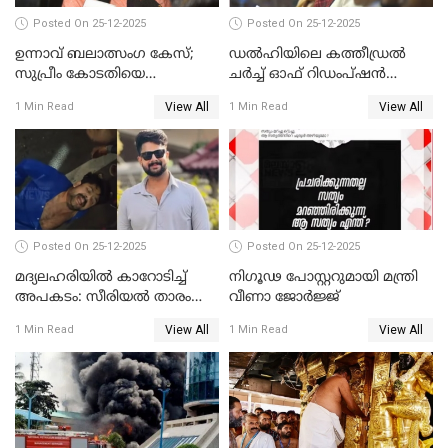
Posted On 25-12-2025
Posted On 25-12-2025
ഉന്നാവ് ബലാത്സംഗ കേസ്;
ഡൽഹിയിലെ കത്തീഡ്രൽ
സുപ്രീം കോടതിയെ
ചർച്ച് ഓഫ് റിഡംപ്ഷൻ
സമീപിക്കാനൊരുങ്ങി
സന്ദർശിച്ച് പ്രധാനമന്ത്രി
View All
View All
1 Min Read
1 Min Read
അതിജീവിത
Posted On 25-12-2025
Posted On 25-12-2025
മദ്യലഹരിയിൽ കാറോടിച്ച്
നിഗൂഢ പോസ്റ്ററുമായി മന്ത്രി
അപകടം: സീരിയൽ താരം
വീണാ ജോർജ്ജ്
സിദ്ധാർത്ഥ് പ്രഭുവിനെതിരെ
View All
View All
1 Min Read
1 Min Read
കേസെടുത്തു