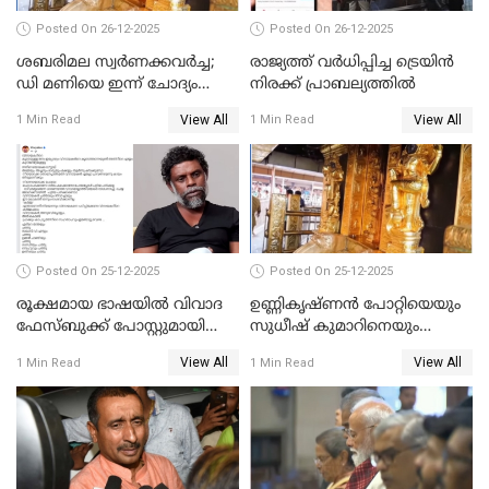
Posted On 26-12-2025
Posted On 26-12-2025
ശബരിമല സ്വര്‍ണക്കവര്‍ച്ച;
രാജ്യത്ത് വര്‍ധിപ്പിച്ച ട്രെയിന്‍
ഡി മണിയെ ഇന്ന് ചോദ്യം
നിരക്ക് പ്രാബല്യത്തില്‍
ചെയ്യും
View All
View All
1 Min Read
1 Min Read
Posted On 25-12-2025
Posted On 25-12-2025
രൂക്ഷമായ ഭാഷയിൽ വിവാദ
ഉണ്ണികൃഷ്ണന്‍ പോറ്റിയെയും
ഫേസ്ബുക്ക് പോസ്റ്റുമായി
സുധീഷ് കുമാറിനെയും
നടൻ വിനായകൻ
വീണ്ടും ചോദ്യം ചെയ്ത് SIT
View All
View All
1 Min Read
1 Min Read