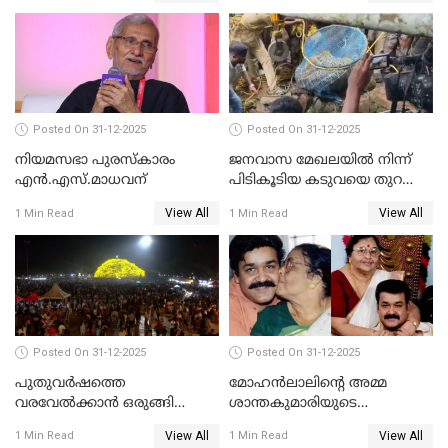
Posted On 31-12-2025
Posted On 31-12-2025
നിയമസഭാ പുരസ്‌കാരം
ജനവാസ മേഖലയിൽ നിന്ന്
എൻ.എസ്.മാധവന്
പിടികൂടിയ കടുവയെ തുറന്നു
വിട്ടു
View All
View All
1 Min Read
1 Min Read
Posted On 31-12-2025
Posted On 31-12-2025
പുതുവര്‍ഷത്തെ
മോഹന്‍ലാലിന്റെ അമ്മ
വരവേല്‍ക്കാന്‍ ഒരുങ്ങി
ശാന്തകുമാരിയുടെ
ലോകം
സംസ്‌കാരം ഇന്ന്
View All
View All
1 Min Read
1 Min Read