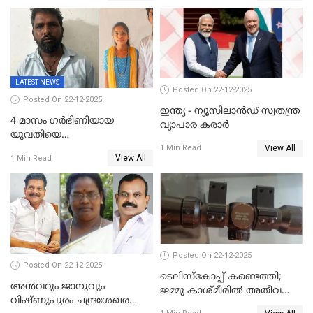
സൈറ്റുകളിൽ നിന്നും
വിഡിയോ നീക്കം ചെയ്യാനും
പൊലീസ്
LATEST NEWS
Posted On 22-12-2025
Posted On 22-12-2025
ഇന്ത്യ - ന്യൂസിലാൻഡ് സ്വതന്ത്ര
4 മാസം ഗർഭിണിയായ
വ്യാപാര കരാർ
യുവതിയെ
View All
വെട്ടിക്കൊലപ്പെടുത്തി
1 Min Read
View All
1 Min Read
പിതാവും സഹോദരനും;
ദുരഭിമാനക്കൊലയിൽ
നടുങ്ങി കർണാടക
Posted On 22-12-2025
Posted On 22-12-2025
ടെലിസ്‌കോപ്പ് കണ്ടെത്തി;
അൻവറും ജാനുവും
ജമ്മു കാശ്മീരില്‍ അതീവ
വിഷ്ണുപുരം ചന്ദ്രശേഖരന്റെ
ജാഗ്രത നിര്‍ദ്ദേശം