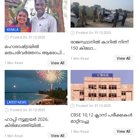
എസ്.ശ്യാംസുന്ദർ
ഇന്റലിജൻസ് ഐജി
KERALA
Posted On 31-12-2025
Posted On 31-12-2025
രാജസ്ഥാനിൽ കാറിൽ നിന്ന്
മഹാരാഷ്ട്രയിൽ
150 കിലോ
മതപരിവർത്തനം ആരോപിച്ചു
സ്ഫോടകവസ്തുക്കൾ
View All
അറസ്റ്റിലായ മലയാളി
1 Min Read
പിടികൂടി
View All
1 Min Read
വൈദികനും ഭാര്യയ്ക്കും
ഉൾപ്പെടെ 11പേർക്കും ജാമ്യം
LATEST NEWS
Posted On 31-12-2025
Posted On 31-12-2025
CBSE 10,12 ക്ലാസ് പരീക്ഷകള്‍
ഹാപ്പി ന്യൂഇയർ 2026;
മാറ്റിവച്ചു
കിരിബാത്തിയിൽ
View All
പുതുവർഷമെത്തി
1 Min Read
View All
1 Min Read