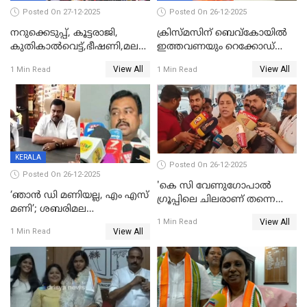
Posted On 27-12-2025
Posted On 26-12-2025
നറുക്കെടുപ്പ്, കൂട്ടരാജി,
ക്രിസ്മസിന് ബെവ്‌കോയിൽ
കുതികാൽവെട്ട്,ഭീഷണി,മലബാറിലാകട്ടെ
ഇത്തവണയും റെക്കോഡ്
ട്വിസ്റ്റോട് ട്വിസ്റ്റും; അടിമുടി
വിൽപ്പന;കഴിഞ്ഞവർഷത്തേക്ക
View All
View All
1 Min Read
1 Min Read
നാടകീയമായി പഞ്ചായത്ത്
53 കോടി രൂപയുടെ അധിക
പ്രസിഡന്‍റ് തെരഞ്ഞെടുപ്പ്
വിൽപ്പന; മലയാളി കുടിച്ചു
തീർത്തത് 333 കോടിയുടെ
മദ്യം
KERALA
Posted On 26-12-2025
Posted On 26-12-2025
'കെ സി വേണുഗോപാല്‍
‘ഞാൻ ഡി മണിയല്ല, എം എസ്
ഗ്രൂപ്പിലെ ചിലരാണ് തന്നെ
മണി’; ശബരിമല
തഴഞ്ഞത്'; ലാലി ജെയിംസ്
View All
സ്വർണക്കവർച്ചയുമായി ഒരു
1 Min Read
View All
1 Min Read
ബന്ധവും ഇല്ലെന്ന് എസ്ഐടി
ചോദ്യം ചെയ്ത ദിണ്ടിഗലിലെ
വ്യവസായി