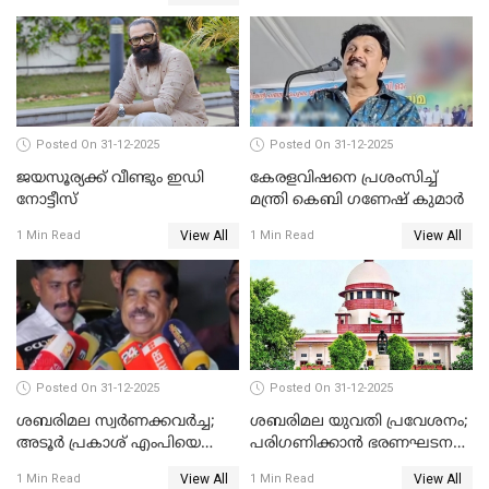
Posted On 31-12-2025
Posted On 31-12-2025
ജയസൂര്യക്ക് വീണ്ടും ഇഡി
കേരളവിഷനെ പ്രശംസിച്ച്
നോട്ടീസ്
മന്ത്രി കെബി ഗണേഷ് കുമാര്‍
View All
View All
1 Min Read
1 Min Read
Posted On 31-12-2025
Posted On 31-12-2025
ശബരിമല സ്വര്‍ണക്കവര്‍ച്ച;
ശബരിമല യുവതി പ്രവേശനം;
അടൂര്‍ പ്രകാശ് എംപിയെ
പരിഗണിക്കാന്‍ ഭരണഘടന
ചോദ്യം ചെയ്യാൻ SIT
ബെഞ്ച്
View All
View All
1 Min Read
1 Min Read