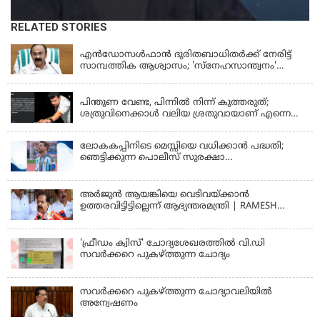
RELATED STORIES
KERALA
എന്‍ഡോസള്‍ഫാന്‍ ദുരിതബാധിതർക്ക് നേരിട്ട്
സാമ്പത്തിക ആശ്വാസം; 'സ്‌നേഹസാന്ത്വനം'
പദ്ധതി പ്രവർത്തനങ്ങൾക്ക് 14.40 കോടിയുടെ
KERALA
ഭരണാനുമതി
പിന്തുണ വേണ്ട, പിന്നില്‍ നിന്ന് കുത്തരുത്;
ശത്രുവിനെക്കാള്‍ വലിയ ശ്രതുവായാണ് എന്നെ
കണ്ടത്; എം വി ജയരാജനെതിരെ അര്‍ജുന്‍
ആയങ്കി
ലോകകപ്പിനിടെ മെസ്സിയെ വധിക്കാൻ പദ്ധതി;
ഞെട്ടിക്കുന്ന പൊലീസ് സുരക്ഷാ
രേഖകള്‍;ആറായിരത്തിലധികം ഭീഷണി
സന്ദേശങ്ങൾ ലഭിച്ചെന്ന് ഫ്രഞ്ച് റഫറി
അര്‍ജുന്‍ ആയങ്കിയെ വെടിവയ്ക്കാന്‍
ഉത്തരവിട്ടിട്ടില്ലെന്ന് ആഭ്യന്തരമന്ത്രി | RAMESH
CHENNITHALA
'ഫ്രീഡം ക്വിസ്' ചോദ്യശേഖരത്തില്‍ വി.ഡി
സവര്‍ക്കറെ പുകഴ്ത്തുന്ന ചോദ്യം
സവര്‍ക്കറെ പുകഴ്ത്തുന്ന ചോദ്യാവലിയില്‍
അന്വേഷണം