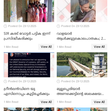
നിന്നാണ്; എട്ടാം പ്രതിക്ക്
മോട്ടീവ് ഉണ്ടായിരുന്നെന്നും
അഡ്വ. ടി.ബി മിനി
Posted On 23-12-2025
Posted On 23-12-2025
SIR കരട് വോട്ടര്‍ പട്ടിക ഇന്ന്
വാളയാർ
പ്രസിദ്ധീകരിക്കും
ആൾക്കൂട്ടകൊലപാതകം; 2
പേർ കൂടി കസ്റ്റഡിയിൽ
View All
View All
1 Min Read
1 Min Read
Posted On 23-12-2025
Posted On 23-12-2025
ഗ്രീന്‍ലന്‍ഡിനെ യു
മുല്ലപ്പെരിയാര്‍
എസിനൊപ്പം കൂട്ടിച്ചേര്‍ക്കും
അണക്കെട്ടിന്റെ ബലക്ഷയ
നിര്‍ണയം; പരിശോധന ഇന്ന്
View All
View All
1 Min Read
1 Min Read
തുടങ്ങും