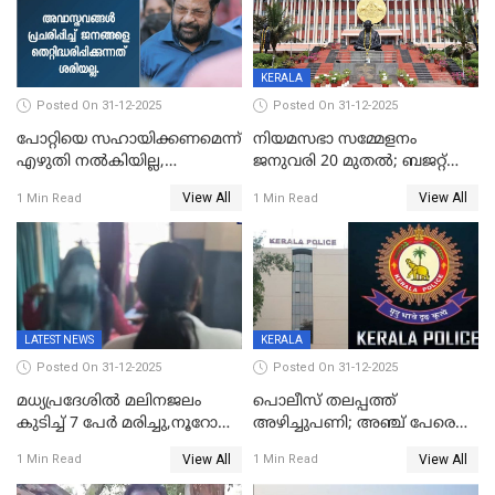
KERALA
Posted On 31-12-2025
Posted On 31-12-2025
പോറ്റിയെ സഹായിക്കണമെന്ന്
നിയമസഭാ സമ്മേളനം
എഴുതി നൽകിയില്ല,
ജനുവരി 20 മുതല്‍; ബജറ്റ്
ജനങ്ങളെ
അവതരണം അവസാനവാരം;
View All
View All
1 Min Read
1 Min Read
തെറ്റിദ്ധരിപ്പിക്കരുത്,
മന്ത്രിസഭാ
സാങ്കൽപ്പിക കഥകൾ
യോഗതീരുമാനങ്ങൾ
പ്രചരിപ്പിക്കുന്നുവെന്നും
കടകംപള്ളി സുരേന്ദ്രൻ
LATEST NEWS
KERALA
Posted On 31-12-2025
Posted On 31-12-2025
മധ്യപ്രദേശിൽ മലിനജലം
പൊലീസ് തലപ്പത്ത്
കുടിച്ച് 7 പേർ മരിച്ചു,നൂറോളം
അഴിച്ചുപണി; അഞ്ച് പേരെ
പേർ ഗുരുതരാവസ്ഥയിൽ
ഐജി റാങ്കിലേക്ക്
View All
View All
1 Min Read
1 Min Read
ഉയർത്തി,അജിതാ ബീഗം
ക്രൈംബ്രാഞ്ച് ഐജി,