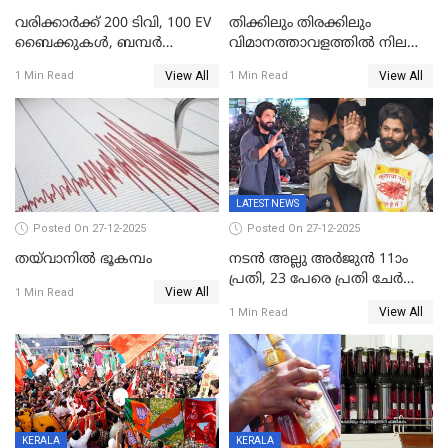
വരിക്കാർക്ക് 200 ടിവി, 100 EV
തിക്കിലും തിരക്കിലും
ബൈക്കുകൾ, ബമ്പർ
വിമാനത്താവളത്തില്‍ നിലത്ത്
സമ്മാനമായി EV കാർ
വീണ് വിജയ്
View All
View All
1 Min Read
1 Min Read
ഉൾപ്പെടെ 2 കോടി രൂപയുടെ
സമ്മാനങ്ങളുമായി
കേരളവിഷൻ ബ്രോഡ്ബാൻഡ്
കണക്ട്&വിൻ
LATEST NEWS
Posted On 27-12-2025
Posted On 27-12-2025
തയ്‌വാനിൽ ഭൂകമ്പം
നടൻ അല്ലു അർജുൻ 11ാം
പ്രതി, 23 പേരെ പ്രതി ചേർത്ത്
View All
1 Min Read
കുറ്റപത്രം സമർപ്പിച്ചു
View All
1 Min Read
KERALA
KERALA