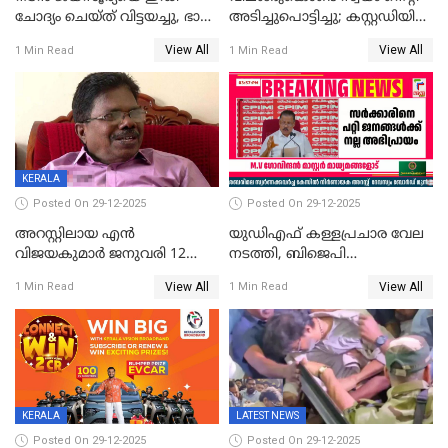
ചോദ്യം ചെയ്ത് വിട്ടയച്ചു, ഭാര്യ
അടിച്ചുപൊട്ടിച്ചു; കസ്റ്റഡിയിൽ
സരിതയുടെയും
എടുക്കുന്നതിനിടെ
View All
View All
1 Min Read
1 Min Read
മൊഴിയെടുത്തു
വധശ്രമക്കേസ് പ്രതി
വിലങ്ങുമായി രക്ഷപ്പെട്ടു;
വ്യാപക തെരച്ചിൽ
KERALA
Posted On 29-12-2025
Posted On 29-12-2025
അറസ്റ്റിലായ എൻ
യുഡിഎഫ് കള്ളപ്രചാര വേല
വിജയകുമാർ ജനുവരി 12
നടത്തി, ബിജെപി
വരെ റിമാൻഡിൽ;
ഹിന്ദുവർഗീയത പ്രചരിപ്പിച്ചു,
View All
View All
1 Min Read
1 Min Read
ജാമ്യാപേക്ഷ ഈ മാസം 31ന്
ശബരിമല അത്ര
പരിഗണിക്കും
തിരിച്ചടിയായില്ല,സർക്കാരിനെക്കുറ
ജനങ്ങൾക്ക് മികച്ച
അഭിപ്രായം, എല്‍ഡിഎഫ്
അധികാരം നിലനിര്‍ത്തും,
ലോക്സഭ
തെരഞ്ഞെടുപ്പിനേക്കാൾ 17
KERALA
LATEST NEWS
ലക്ഷം വോട്ട് ലഭിച്ചു
Posted On 29-12-2025
Posted On 29-12-2025