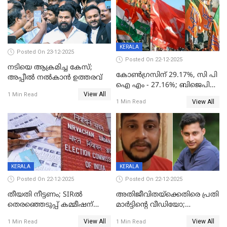
KERALA
Posted On 23-12-2025
Posted On 22-12-2025
നടിയെ ആക്രമിച്ച കേസ്;
കോൺഗ്രസിന് 29.17%, സി പി
അപ്പീൽ നൽകാൻ ഉത്തരവ്
ഐ എം - 27.16%; ബിജെപി
View All
20% കടന്നത്
1 Min Read
View All
1 Min Read
തിരുവനന്തപുരത്ത് മാത്രം,
തദ്ദേശത്തിലെ യഥാർത്ഥ
കണക്ക് പുറത്ത്
KERALA
KERALA
Posted On 22-12-2025
Posted On 22-12-2025
തീയതി നീട്ടണം; SIRൽ
അതിജീവിതയ്‌ക്കെതിരെ പ്രതി
തെരഞ്ഞെടുപ്പ് കമ്മീഷന്
മാർട്ടിന്റെ വീഡിയോ;
കത്തയച്ച് കേരളം
പ്രചരിപ്പിച്ച മൂന്നുപേർ
View All
View All
1 Min Read
1 Min Read
അറസ്റ്റിൽ; നൂറോളം