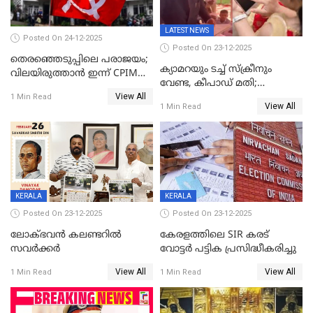
LATEST NEWS
Posted On 24-12-2025
Posted On 23-12-2025
തെരഞ്ഞെടുപ്പിലെ പരാജയം;
ക്യാമറയും ടച്ച് സ്ക്രീനും
വിലയിരുത്താന്‍ ഇന്ന് CPIM
വേണ്ട, കീപാഡ് മതി;
യോഗം
View All
സ്ത്രീകൾക്ക് സ്മാർട്ട് ഫോൺ
1 Min Read
View All
1 Min Read
വിലക്കി രാജ്യത്തെ ഒരു
പഞ്ചായത്ത്
KERALA
KERALA
Posted On 23-12-2025
Posted On 23-12-2025
ലോക്ഭവൻ കലണ്ടറിൽ
കേരളത്തിലെ SIR കരട്
സവർക്കർ
വോട്ടര്‍ പട്ടിക പ്രസിദ്ധീകരിച്ചു
View All
View All
1 Min Read
1 Min Read