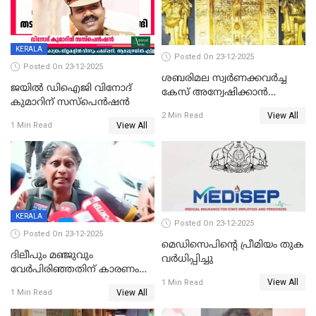
KERALA
Posted On 23-12-2025
Posted On 23-12-2025
ശബരിമല സ്വര്‍ണക്കവര്‍ച്ച
ജയിൽ ഡിഐജി വിനോദ്
കേസ് അന്വേഷിക്കാന്‍
കുമാറിന് സസ്പെൻഷൻ
തയ്യാറെന്ന് CBI
View All
2 Min Read
View All
1 Min Read
KERALA
Posted On 23-12-2025
Posted On 23-12-2025
മെഡിസെപിന്റെ പ്രീമിയം തുക
ദിലീപും മഞ്ജുവും
വർധിപ്പിച്ചു
വേർപിരിഞ്ഞതിന് കാരണം
View All
ദിലീപ് മഞ്ജുവിന് നൽകിയ ആ
1 Min Read
View All
1 Min Read
പഴയ മൊബൈലിൽ നിന്ന്
കണ്ടെത്തിയ ചാറ്റിൽ