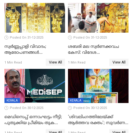
Posted On 31-12-2025
Posted On 31-12-2025
സ്വർണ്ണപ്പാളി വിവാദം;
ശബരി മല സ്വർണക്കവച
ആരോപണങ്ങൾ
കേസ്: വിദേശ
അവസാനിക്കുന്നില്ല
വ്യവസായിയുടെ ആരോപണം
View All
View All
1 Min Read
1 Min Read
നിഷേധിച്ച് ഡി മണി
KERALA
KERALA
Posted On 30-12-2025
Posted On 30-12-2025
മെഡിസെപ്പ് ഒന്നാംഘട്ടം നീട്ടി;
'ശിവലിംഗത്തിലേയ്ക്ക്
പുതുക്കിയ പ്രീമിയം തുക
ആര്‍ത്തവ രക്തം'; സുവര്‍ണ
ഈടാക്കുക ജനുവരി 31
കേരളം ലോട്ടറിയിലെ
View All
View All
1 Min Read
1 Min Read