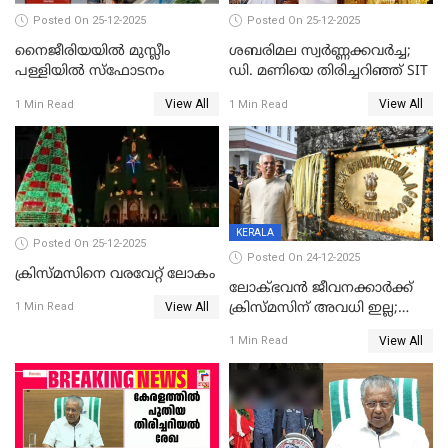
Posted On 25-12-2025
Posted On 25-12-2025
നൈജീരിയയിൽ മുസ്ലീം
ശബരിമല സ്വര്‍ണ്ണക്കവര്‍ച്ച;
പള്ളിയില്‍ സ്‌ഫോടനം
ഡി. മണിയെ തിരിച്ചറിഞ്ഞ് SIT
View All
View All
1 Min Read
1 Min Read
KERALA
Posted On 25-12-2025
Posted On 24-12-2025
ക്രിസ്മസിനെ വരവേറ്റ് ലോകം
ലോക്ഭവൻ ജീവനക്കാർക്ക്
View All
ക്രിസ്മസിന് അവധി ഇല്ല;
1 Min Read
ഹാജരാവാൻ ഉത്തരവ്
View All
1 Min Read