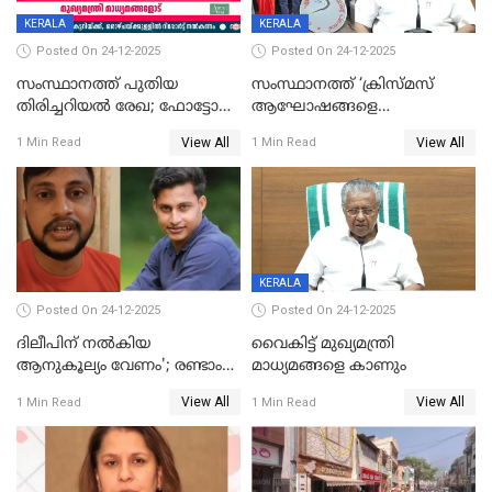
KERALA
KERALA
Posted On 24-12-2025
Posted On 24-12-2025
സംസ്ഥാനത്ത് പുതിയ
സംസ്ഥാനത്ത് ‘ക്രിസ്മസ്
തിരിച്ചറിയല്‍ രേഖ; ഫോട്ടോ
ആഘോഷങ്ങളെ
പതിപ്പിച്ച നേറ്റിവിറ്റി കാര്‍ഡ്
കടന്നാക്രമിയ്ക്കുന്നു; എല്ലാ
View All
View All
1 Min Read
1 Min Read
നല്‍കുമെന്ന് മുഖ്യമന്ത്രി; SIR
ആക്രമണങ്ങൾക്കും പിന്നിലും
ഹെല്‍പ് ഡസ്‌കുകള്‍
സംഘപരിവാർ’; മുഖ്യമന്ത്രി
ആരംഭിക്കാന്‍ മന്ത്രിസഭാ
യോഗ തീരുമാനം
KERALA
Posted On 24-12-2025
Posted On 24-12-2025
ദിലീപിന് നല്‍കിയ
വൈകിട്ട് മുഖ്യമന്ത്രി
ആനുകൂല്യം വേണം'; രണ്ടാം
മാധ്യമങ്ങളെ കാണും
പ്രതി മാര്‍ട്ടിന്‍
View All
View All
1 Min Read
1 Min Read
ഹൈക്കോടതിയില്‍