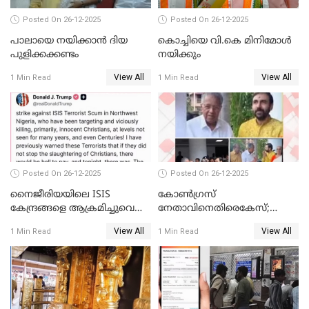
Posted On 26-12-2025
Posted On 26-12-2025
പാലായെ നയിക്കാന്‍ ദിയ
കൊച്ചിയെ വി.കെ മിനിമോള്‍
പുളിക്കക്കണ്ടം
നയിക്കും
View All
View All
1 Min Read
1 Min Read
Posted On 26-12-2025
Posted On 26-12-2025
നൈജീരിയയിലെ ISIS
കോണ്‍ഗ്രസ്
കേന്ദ്രങ്ങളെ ആക്രമിച്ചുവെന്ന്
നേതാവിനെതിരെകേസ്;
ട്രംപ്
മുഖ്യമന്ത്രിയും ഉണ്ണികൃഷ്ണന്‍
View All
View All
1 Min Read
1 Min Read
പോറ്റിയും ഒപ്പമുള്ള AI ചിത്രം
പങ്കുവെച്ചു