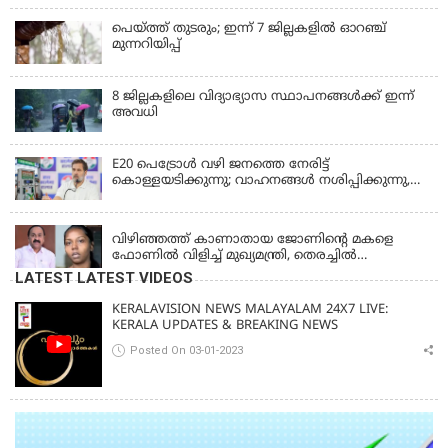
പെയ്ത്ത് തുടരും; ഇന്ന് 7 ജില്ലകളില്‍ ഓറഞ്ച്
മുന്നറിയിപ്പ്
8 ജില്ലകളിലെ വിദ്യാഭ്യാസ സ്ഥാപനങ്ങള്‍ക്ക് ഇന്ന്
അവധി
E20 പെട്രോൾ വഴി ജനത്തെ നേരിട്ട്
കൊള്ളയടിക്കുന്നു; വാഹനങ്ങൾ നശിപ്പിക്കുന്നു,
ജീവിതങ്ങൾ നശിപ്പിക്കുന്നുവെന്നും രാഹുൽ ഗാന്ധി
KERALA
വിഴിഞ്ഞത്ത് കാണാതായ ജോണിന്റെ മകളെ
ഫോണിൽ വിളിച്ച് മുഖ്യമന്ത്രി, തെരച്ചിൽ
ഊർജിതമാക്കുമെന്ന് ഉറപ്പ് നൽകി; മന്ത്രി സിപി
LATEST LATEST VIDEOS
ജോൺ അഞ്ചുതെങ്ങിൽ; കടലിൽ
പോകുന്നവരെയും ഉൾപ്പെടുത്തി നാളെ ഊർജിത
KERALAVISION NEWS MALAYALAM 24X7 LIVE:
തെരച്ചിൽ
KERALA UPDATES & BREAKING NEWS
Posted On 03-01-2023