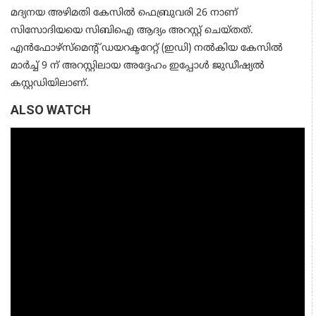
മദ്യനയ അഴിമതി കേസില്‍ ഫെബ്രുവരി 26 നാണ്
സിസോദിയയെ സിബിഐ ആദ്യം അറസ്റ്റ് ചെയ്തത്.
എൻഫോഴ്‌സ്‌മെന്റ് ഡയറക്ടറേറ്റ് (ഇഡി) നൽകിയ കേസിൽ
മാർച്ച് 9 ന് അറസ്റ്റിലായ അദ്ദേഹം ഇപ്പോൾ ജുഡീഷ്യൽ
കസ്റ്റഡിയിലാണ്.
ALSO WATCH