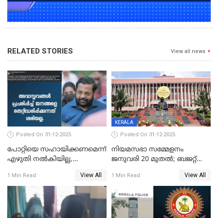
RELATED STORIES
View all news
KERALA
Posted On 31-12-2025
Posted On 31-12-2025
പോറ്റിയെ സഹായിക്കണമെന്ന്
നിയമസഭാ സമ്മേളനം
എഴുതി നൽകിയില്ല,
ജനുവരി 20 മുതല്‍; ബജറ്റ്
ജനങ്ങളെ
അവതരണം അവസാനവാരം;
View All
View All
1 Min Read
1 Min Read
തെറ്റിദ്ധരിപ്പിക്കരുത്,
മന്ത്രിസഭാ
സാങ്കൽപ്പിക കഥകൾ
യോഗതീരുമാനങ്ങൾ
പ്രചരിപ്പിക്കുന്നുവെന്നും
കടകംപള്ളി സുരേന്ദ്രൻ