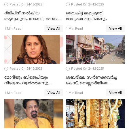
Posted On 24-12-2025
Posted On 24-12-2025
ദിലീപിന് നല്‍കിയ
വൈകിട്ട് മുഖ്യമന്ത്രി
ആനുകൂല്യം വേണം'; രണ്ടാം
മാധ്യമങ്ങളെ കാണും
പ്രതി മാര്‍ട്ടിന്‍
View All
View All
1 Min Read
1 Min Read
ഹൈക്കോടതിയില്‍
Posted On 24-12-2025
Posted On 24-12-2025
മോദിയും ബിജെപിയും
ശബരിമല സ്വര്‍ണക്കവര്‍ച്ച
വിദ്വേഷം വളർത്തുന്നു;
കേസ്; ബെല്ലാരിയിലെ
പ്രതിഷേധവിമായി
ജ്വല്ലറിയില്‍ പരിശോധന
View All
View All
1 Min Read
1 Min Read
കോൺഗ്രസ്