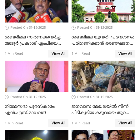
Posted On 31-12-2025
Posted On 31-12-2025
ശബരിമല സ്വര്‍ണക്കവര്‍ച്ച;
ശബരിമല യുവതി പ്രവേശനം;
അടൂര്‍ പ്രകാശ് എംപിയെ
പരിഗണിക്കാന്‍ ഭരണഘടന
ചോദ്യം ചെയ്യാൻ SIT
ബെഞ്ച്
View All
View All
1 Min Read
1 Min Read
Posted On 31-12-2025
Posted On 31-12-2025
നിയമസഭാ പുരസ്‌കാരം
ജനവാസ മേഖലയിൽ നിന്ന്
എൻ.എസ്.മാധവന്
പിടികൂടിയ കടുവയെ തുറന്നു
വിട്ടു
View All
View All
1 Min Read
1 Min Read