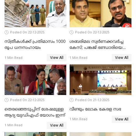
Posted On 22-12-2025
Posted On 22-12-2025
സ്ത്രീകള്‍ക്ക് പ്രതിമാസം 1000
ശബരിമല സ്വര്‍ണക്കവര്‍ച്ച
രൂപ ധനസഹായം
കേസ്; പങ്കജ് ഭണ്ഡാരിയെയും
ഗോവര്‍ധനെയും കസ്റ്റഡിയില്‍
View All
View All
1 Min Read
1 Min Read
വാങ്ങാന്‍ SIT
Posted On 22-12-2025
Posted On 21-12-2025
തെരഞ്ഞെടുപ്പിന് ശേഷമുള്ള
വീണ്ടും ലോക കേരള സഭ
ആദ്യ യുഡിഎഫ് യോഗം ഇന്ന്
View All
1 Min Read
View All
1 Min Read