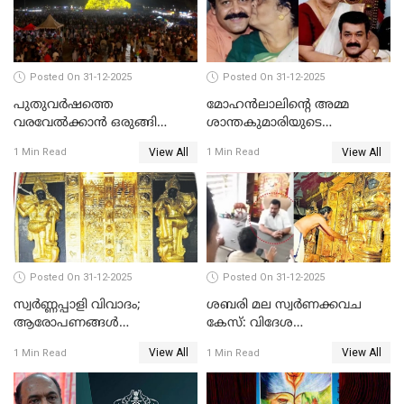
Posted On 31-12-2025
Posted On 31-12-2025
പുതുവര്‍ഷത്തെ
മോഹന്‍ലാലിന്റെ അമ്മ
വരവേല്‍ക്കാന്‍ ഒരുങ്ങി
ശാന്തകുമാരിയുടെ
ലോകം
സംസ്‌കാരം ഇന്ന്
View All
View All
1 Min Read
1 Min Read
Posted On 31-12-2025
Posted On 31-12-2025
സ്വർണ്ണപ്പാളി വിവാദം;
ശബരി മല സ്വർണക്കവച
ആരോപണങ്ങൾ
കേസ്: വിദേശ
അവസാനിക്കുന്നില്ല
വ്യവസായിയുടെ ആരോപണം
View All
View All
1 Min Read
1 Min Read
നിഷേധിച്ച് ഡി മണി