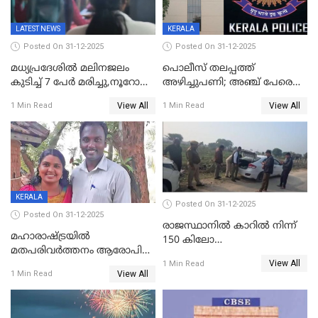
LATEST NEWS
KERALA
Posted On 31-12-2025
Posted On 31-12-2025
മധ്യപ്രദേശിൽ മലിനജലം
പൊലീസ് തലപ്പത്ത്
കുടിച്ച് 7 പേർ മരിച്ചു,നൂറോളം
അഴിച്ചുപണി; അഞ്ച് പേരെ
പേർ ഗുരുതരാവസ്ഥയിൽ
ഐജി റാങ്കിലേക്ക്
View All
View All
1 Min Read
1 Min Read
ഉയർത്തി,അജിതാ ബീഗം
ക്രൈംബ്രാഞ്ച് ഐജി,
എസ്.ശ്യാംസുന്ദർ
ഇന്റലിജൻസ് ഐജി
KERALA
Posted On 31-12-2025
Posted On 31-12-2025
രാജസ്ഥാനിൽ കാറിൽ നിന്ന്
മഹാരാഷ്ട്രയിൽ
150 കിലോ
മതപരിവർത്തനം ആരോപിച്ചു
സ്ഫോടകവസ്തുക്കൾ
View All
അറസ്റ്റിലായ മലയാളി
1 Min Read
പിടികൂടി
View All
1 Min Read
വൈദികനും ഭാര്യയ്ക്കും
ഉൾപ്പെടെ 11പേർക്കും ജാമ്യം