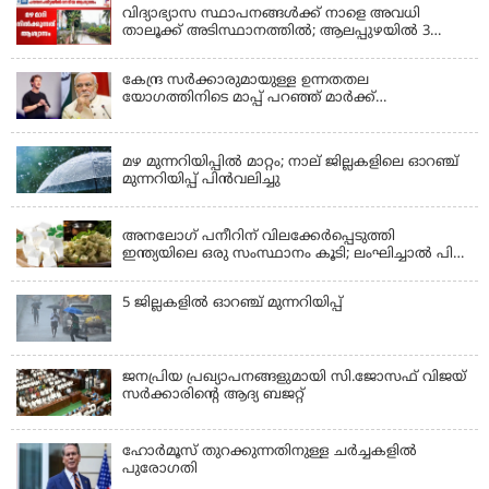
വിദ്യാഭ്യാസ സ്ഥാപനങ്ങൾക്ക് നാളെ അവധി
താലൂക്ക് അടിസ്ഥാനത്തിൽ; ആലപ്പുഴയിൽ 3
താലൂക്കുകൾക്ക്, തിരുവല്ല താലൂക്ക്,കോട്ടയം
താലൂക്ക് എന്നിവടങ്ങളിൽ അവധി
കേന്ദ്ര സർക്കാരുമായുള്ള ഉന്നതതല
യോഗത്തിനിടെ മാപ്പ് പറഞ്ഞ് മാർക്ക്
സക്കർബർഗ്; മോദിയുടെ വീഡിയോ നീക്കം
KERALA
ചെയ്തതിൽ പരാമർശമില്ല
മഴ മുന്നറിയിപ്പില്‍ മാറ്റം; നാല് ജില്ലകളിലെ ഓറഞ്ച്
മുന്നറിയിപ്പ് പിന്‍വലിച്ചു
KERALA
അനലോഗ് പനീറിന് വിലക്കേർപ്പെടുത്തി
ഇന്ത്യയിലെ ഒരു സംസ്ഥാനം കൂടി; ലംഘിച്ചാൽ പിഴ
ഒരു ലക്ഷം
5 ജില്ലകളില്‍ ഓറഞ്ച് മുന്നറിയിപ്പ്
ജനപ്രിയ പ്രഖ്യാപനങ്ങളുമായി സി.ജോസഫ് വിജയ്
സർക്കാരിന്റെ ആദ്യ ബജറ്റ്
ഹോര്‍മൂസ് തുറക്കുന്നതിനുള്ള ചര്‍ച്ചകളില്‍
പുരോഗതി