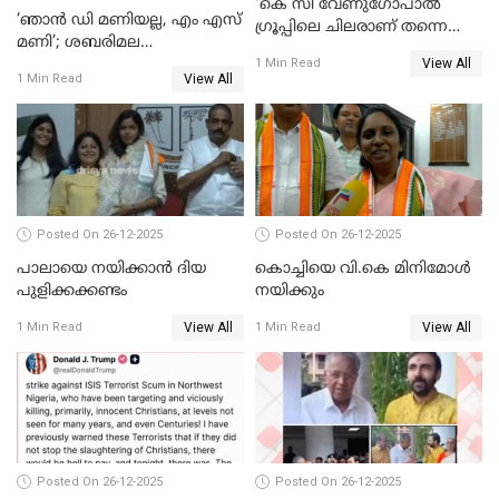
'കെ സി വേണുഗോപാല്‍
‘ഞാൻ ഡി മണിയല്ല, എം എസ്
ഗ്രൂപ്പിലെ ചിലരാണ് തന്നെ
മണി’; ശബരിമല
തഴഞ്ഞത്'; ലാലി ജെയിംസ്
View All
സ്വർണക്കവർച്ചയുമായി ഒരു
1 Min Read
View All
1 Min Read
ബന്ധവും ഇല്ലെന്ന് എസ്ഐടി
ചോദ്യം ചെയ്ത ദിണ്ടിഗലിലെ
വ്യവസായി
Posted On 26-12-2025
Posted On 26-12-2025
പാലായെ നയിക്കാന്‍ ദിയ
കൊച്ചിയെ വി.കെ മിനിമോള്‍
പുളിക്കക്കണ്ടം
നയിക്കും
View All
View All
1 Min Read
1 Min Read
Posted On 26-12-2025
Posted On 26-12-2025