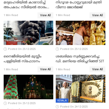
മദ്യലഹരിയിൽ കാറോടിച്ച്
നിഗൂഢ പോസ്റ്ററുമായി മന്ത്രി
അപകടം: സീരിയൽ താരം
വീണാ ജോർജ്ജ്
സിദ്ധാർത്ഥ് പ്രഭുവിനെതിരെ
View All
View All
1 Min Read
1 Min Read
കേസെടുത്തു
Posted On 25-12-2025
Posted On 25-12-2025
നൈജീരിയയിൽ മുസ്ലീം
ശബരിമല സ്വര്‍ണ്ണക്കവര്‍ച്ച;
പള്ളിയില്‍ സ്‌ഫോടനം
ഡി. മണിയെ തിരിച്ചറിഞ്ഞ് SIT
View All
View All
1 Min Read
1 Min Read
KERALA
Posted On 25-12-2025
Posted On 24-12-2025