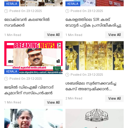
KERALA
KERALA
Posted On 23-12-2025
Posted On 23-12-2025
ലോക്ഭവൻ കലണ്ടറിൽ
കേരളത്തിലെ SIR കരട്
സവർക്കർ
വോട്ടര്‍ പട്ടിക പ്രസിദ്ധീകരിച്ചു
View All
View All
1 Min Read
1 Min Read
KERALA
Posted On 23-12-2025
Posted On 23-12-2025
ശബരിമല സ്വര്‍ണക്കവര്‍ച്ച
ജയിൽ ഡിഐജി വിനോദ്
കേസ് അന്വേഷിക്കാന്‍
കുമാറിന് സസ്പെൻഷൻ
തയ്യാറെന്ന് CBI
View All
2 Min Read
View All
1 Min Read