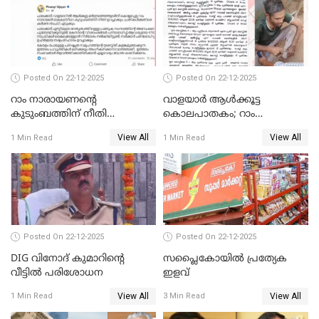
Posted On 22-12-2025
Posted On 22-12-2025
റാം നാരായണന്റെ
വാളയാർ ആൾക്കൂട്ട
കുടുംബത്തിന് നീതി
കൊലപാതകം; റാം
ഉറപ്പാക്കും; പിണറായി
നാരായണൻ നേരിട്ടത് ക്രൂര
View All
View All
1 Min Read
1 Min Read
വിജയന്‍
പീഡനം
Posted On 22-12-2025
Posted On 22-12-2025
DIG വിനോദ് കുമാറിന്റെ
സപ്ലൈകോയിൽ പ്രത്യേക
വീട്ടില്‍ പരിശോധന
ഇളവ്
View All
View All
1 Min Read
3 Min Read