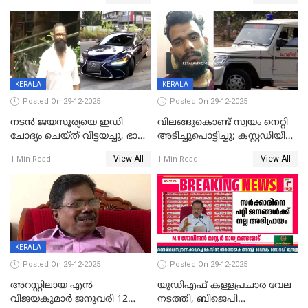
കഴിഞ്ഞതായി റിപ്പോർട്ട്
സംരക്ഷിച്ചത്
തിരിച്ചടിച്ചു',വെള്ളാപ്പള്ളിയെ
ന്യായീകരിക്കുന്നതിലും
CPIഎക്സിക്യൂട്ടീവിൽ
വിമർശനം
KERALA
KERALA
Posted On 29-12-2025
Posted On 29-12-2025
നടൻ ജയസൂര്യയെ ഇഡി
വിലങ്ങുകൊണ്ട് സ്വയം നെറ്റി
ചോദ്യം ചെയ്ത് വിട്ടയച്ചു, ഭാര്യ
അടിച്ചുപൊട്ടിച്ചു; കസ്റ്റഡിയിൽ
സരിതയുടെയും
എടുക്കുന്നതിനിടെ
View All
View All
1 Min Read
1 Min Read
മൊഴിയെടുത്തു
വധശ്രമക്കേസ് പ്രതി
വിലങ്ങുമായി രക്ഷപ്പെട്ടു;
വ്യാപക തെരച്ചിൽ
KERALA
Posted On 29-12-2025
Posted On 29-12-2025
അറസ്റ്റിലായ എൻ
യുഡിഎഫ് കള്ളപ്രചാര വേല
വിജയകുമാർ ജനുവരി 12
നടത്തി, ബിജെപി