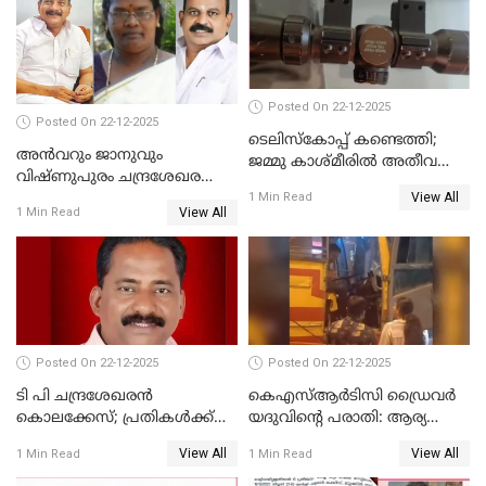
നടുങ്ങി കർണാടക
Posted On 22-12-2025
Posted On 22-12-2025
ടെലിസ്‌കോപ്പ് കണ്ടെത്തി;
അൻവറും ജാനുവും
ജമ്മു കാശ്മീരില്‍ അതീവ
വിഷ്ണുപുരം ചന്ദ്രശേഖരന്റെ
ജാഗ്രത നിര്‍ദ്ദേശം
View All
പാർട്ടിയും UDF
1 Min Read
View All
1 Min Read
അസോസിയേറ്റ് അംഗങ്ങൾ;
അസോസിയേറ്റ്
അംഗമാകാനില്ലെന്നും
UDFലേക്കില്ലെന്നും
വിഷ്ണുപുരം ചന്ദ്രശേഖരൻ
Posted On 22-12-2025
Posted On 22-12-2025
ടി പി ചന്ദ്രശേഖരന്‍
കെഎസ്ആർടിസി ഡ്രൈവർ
കൊലക്കേസ്; പ്രതികള്‍ക്ക്
യദുവിന്റെ പരാതി: ആര്യ
വീണ്ടും പരോള്‍
രാജേന്ദ്രനും സച്ചിൻ ദേവിനും
View All
View All
1 Min Read
1 Min Read
കോടതി നോട്ടീസ്