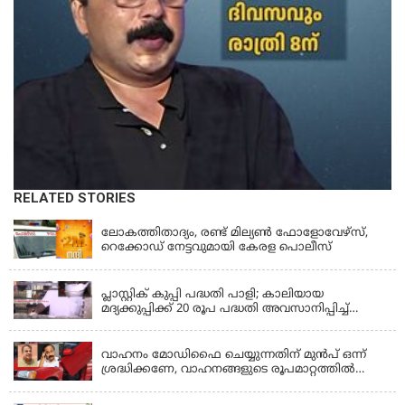
RELATED STORIES
KERALA
ലോകത്തിതാദ്യം, രണ്ട് മില്യണ്‍ ഫോളോവേഴ്‌സ്,
റെക്കോഡ് നേട്ടവുമായി കേരള പൊലീസ്
KERALA
പ്ലാസ്റ്റിക് കുപ്പി പദ്ധതി പാളി; കാലിയായ
മദ്യക്കുപ്പിക്ക് 20 രൂപ പദ്ധതി അവസാനിപ്പിച്ച്
ബെവ്‌കോ
LATEST NEWS
വാഹനം മോഡിഫൈ ചെയ്യുന്നതിന് മുൻപ് ഒന്ന്
ശ്രദ്ധിക്കണേ, വാഹനങ്ങളുടെ രൂപമാറ്റത്തിൽ
മാനദണ്ഡങ്ങൾ നിശ്ചയിക്കാൻ സംസ്ഥാന
KERALA
സർക്കാരുകൾക്ക് അധികാരമില്ലെന്ന് കേന്ദ്രമന്ത്രി