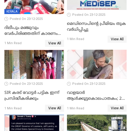
KERALA
Posted On 23-12-2025
Posted On 23-12-2025
മെഡിസെപിന്റെ പ്രീമിയം തുക
ദിലീപും മഞ്ജുവും
വർധിപ്പിച്ചു
വേർപിരിഞ്ഞതിന് കാരണം
View All
ദിലീപ് മഞ്ജുവിന് നൽകിയ ആ
1 Min Read
View All
1 Min Read
പഴയ മൊബൈലിൽ നിന്ന്
കണ്ടെത്തിയ ചാറ്റിൽ
നിന്നാണ്; എട്ടാം പ്രതിക്ക്
മോട്ടീവ് ഉണ്ടായിരുന്നെന്നും
അഡ്വ. ടി.ബി മിനി
Posted On 23-12-2025
Posted On 23-12-2025
SIR കരട് വോട്ടര്‍ പട്ടിക ഇന്ന്
വാളയാർ
പ്രസിദ്ധീകരിക്കും
ആൾക്കൂട്ടകൊലപാതകം; 2
പേർ കൂടി കസ്റ്റഡിയിൽ
View All
View All
1 Min Read
1 Min Read