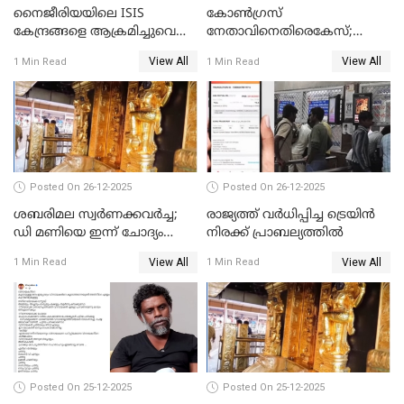
നൈജീരിയയിലെ ISIS
കോണ്‍ഗ്രസ്
കേന്ദ്രങ്ങളെ ആക്രമിച്ചുവെന്ന്
നേതാവിനെതിരെകേസ്;
ട്രംപ്
മുഖ്യമന്ത്രിയും ഉണ്ണികൃഷ്ണന്‍
View All
View All
1 Min Read
1 Min Read
പോറ്റിയും ഒപ്പമുള്ള AI ചിത്രം
പങ്കുവെച്ചു
Posted On 26-12-2025
Posted On 26-12-2025
ശബരിമല സ്വര്‍ണക്കവര്‍ച്ച;
രാജ്യത്ത് വര്‍ധിപ്പിച്ച ട്രെയിന്‍
ഡി മണിയെ ഇന്ന് ചോദ്യം
നിരക്ക് പ്രാബല്യത്തില്‍
ചെയ്യും
View All
View All
1 Min Read
1 Min Read
Posted On 25-12-2025
Posted On 25-12-2025