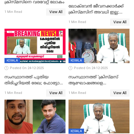
ക്രിസ്മസിനെ വരവേറ്റ് ലോകം
ലോക്ഭവൻ ജീവനക്കാർക്ക്
View All
ക്രിസ്മസിന് അവധി ഇല്ല;
1 Min Read
ഹാജരാവാൻ ഉത്തരവ്
View All
1 Min Read
KERALA
KERALA
Posted On 24-12-2025
Posted On 24-12-2025
സംസ്ഥാനത്ത് പുതിയ
സംസ്ഥാനത്ത് ‘ക്രിസ്മസ്
തിരിച്ചറിയല്‍ രേഖ; ഫോട്ടോ
ആഘോഷങ്ങളെ
പതിപ്പിച്ച നേറ്റിവിറ്റി കാര്‍ഡ്
കടന്നാക്രമിയ്ക്കുന്നു; എല്ലാ
View All
View All
1 Min Read
1 Min Read
നല്‍കുമെന്ന് മുഖ്യമന്ത്രി; SIR
ആക്രമണങ്ങൾക്കും പിന്നിലും
ഹെല്‍പ് ഡസ്‌കുകള്‍
സംഘപരിവാർ’; മുഖ്യമന്ത്രി
ആരംഭിക്കാന്‍ മന്ത്രിസഭാ
യോഗ തീരുമാനം
KERALA