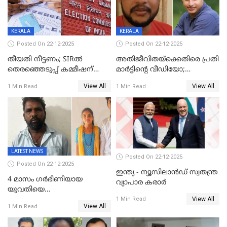
KERALA
KERALA
Posted On 22-12-2025
Posted On 22-12-2025
തീയതി നീട്ടണം; SIRൽ
അതിജീവിതയ്‌ക്കെതിരെ പ്രതി
തെരഞ്ഞെടുപ്പ് കമ്മീഷന്
മാർട്ടിന്റെ വീഡിയോ;
കത്തയച്ച് കേരളം
പ്രചരിപ്പിച്ച മൂന്നുപേർ
View All
View All
1 Min Read
1 Min Read
അറസ്റ്റിൽ; നൂറോളം
സൈറ്റുകളിൽ നിന്നും
വിഡിയോ നീക്കം ചെയ്യാനും
പൊലീസ്
LATEST NEWS
Posted On 22-12-2025
Posted On 22-12-2025
ഇന്ത്യ - ന്യൂസിലാൻഡ് സ്വതന്ത്ര
4 മാസം ഗർഭിണിയായ
വ്യാപാര കരാർ
യുവതിയെ
View All
വെട്ടിക്കൊലപ്പെടുത്തി
1 Min Read
View All
1 Min Read
പിതാവും സഹോദരനും;
ദുരഭിമാനക്കൊലയിൽ