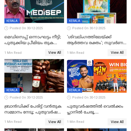
KERALA
KERALA
Posted On 30-12-2025
Posted On 30-12-2025
മെഡിസെപ്പ് ഒന്നാംഘട്ടം നീട്ടി;
'ശിവലിംഗത്തിലേയ്ക്ക്
പുതുക്കിയ പ്രീമിയം തുക
ആര്‍ത്തവ രക്തം'; സുവര്‍ണ
ഈടാക്കുക ജനുവരി 31
കേരളം ലോട്ടറിയിലെ
View All
View All
1 Min Read
1 Min Read
മുതൽ
ചിത്രത്തിനെതിരെ ഹിന്ദു
ഐക്യവേദി പരാതി നൽകി
KERALA
KERALA
Posted On 30-12-2025
Posted On 30-12-2025
ബ്രാൻഡിക്ക് പേരിട്ട് വൻതുക
പുതുവർഷത്തിൽ വെൽക്കം
സമ്മാനം നേടൂ; പുതുവർഷ
പ്ലാനിൽ ചേരൂ,
ഓഫറുമായി ബെവ്‌കോ
350എംപിപിഎസ് വേഗതയിൽ
View All
View All
1 Min Read
1 Min Read
ഇന്റർനെറ്റും ഒപ്പം കീയുടെ
മെഗാ പ്ലാൻ സൗജന്യം; ഒപ്പം