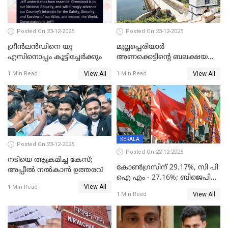
Posted On 23-12-2025
Posted On 23-12-2025
ഗ്രീന്‍ലന്‍ഡിനെ യു
മുല്ലപ്പെരിയാര്‍
എസിനൊപ്പം കൂട്ടിച്ചേര്‍ക്കും
അണക്കെട്ടിന്റെ ബലക്ഷയ
നിര്‍ണയം; പരിശോധന ഇന്ന്
View All
View All
1 Min Read
1 Min Read
തുടങ്ങും
KERALA
Posted On 23-12-2025
Posted On 22-12-2025
നടിയെ ആക്രമിച്ച കേസ്;
കോൺഗ്രസിന് 29.17%, സി പി
അപ്പീൽ നൽകാൻ ഉത്തരവ്
ഐ എം - 27.16%; ബിജെപി
View All
20% കടന്നത്
1 Min Read
View All
1 Min Read
തിരുവനന്തപുരത്ത് മാത്രം,
തദ്ദേശത്തിലെ യഥാർത്ഥ
കണക്ക് പുറത്ത്