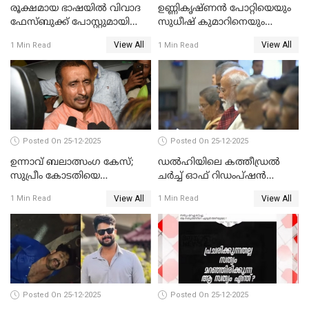
രൂക്ഷമായ ഭാഷയിൽ വിവാദ
ഉണ്ണികൃഷ്ണന്‍ പോറ്റിയെയും
ഫേസ്ബുക്ക് പോസ്റ്റുമായി
സുധീഷ് കുമാറിനെയും
നടൻ വിനായകൻ
വീണ്ടും ചോദ്യം ചെയ്ത് SIT
View All
View All
1 Min Read
1 Min Read
Posted On 25-12-2025
Posted On 25-12-2025
ഉന്നാവ് ബലാത്സംഗ കേസ്;
ഡൽഹിയിലെ കത്തീഡ്രൽ
സുപ്രീം കോടതിയെ
ചർച്ച് ഓഫ് റിഡംപ്ഷൻ
സമീപിക്കാനൊരുങ്ങി
സന്ദർശിച്ച് പ്രധാനമന്ത്രി
View All
View All
1 Min Read
1 Min Read
അതിജീവിത
Posted On 25-12-2025
Posted On 25-12-2025