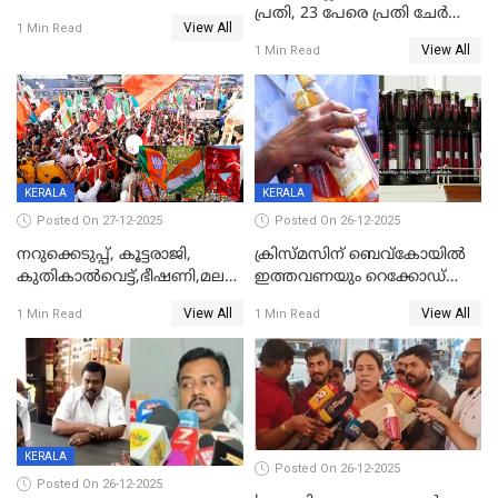
പ്രതി, 23 പേരെ പ്രതി ചേർത്ത്
View All
1 Min Read
കുറ്റപത്രം സമർപ്പിച്ചു
View All
1 Min Read
KERALA
KERALA
Posted On 27-12-2025
Posted On 26-12-2025
നറുക്കെടുപ്പ്, കൂട്ടരാജി,
ക്രിസ്മസിന് ബെവ്‌കോയിൽ
കുതികാൽവെട്ട്,ഭീഷണി,മലബാറിലാകട്ടെ
ഇത്തവണയും റെക്കോഡ്
ട്വിസ്റ്റോട് ട്വിസ്റ്റും; അടിമുടി
വിൽപ്പന;കഴിഞ്ഞവർഷത്തേക്ക
View All
View All
1 Min Read
1 Min Read
നാടകീയമായി പഞ്ചായത്ത്
53 കോടി രൂപയുടെ അധിക
പ്രസിഡന്‍റ് തെരഞ്ഞെടുപ്പ്
വിൽപ്പന; മലയാളി കുടിച്ചു
തീർത്തത് 333 കോടിയുടെ
മദ്യം
KERALA
Posted On 26-12-2025
Posted On 26-12-2025