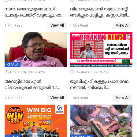
നടൻ ജയസൂര്യയെ ഇഡി
വിലങ്ങുകൊണ്ട് സ്വയം നെറ്റി
ചോദ്യം ചെയ്ത് വിട്ടയച്ചു, ഭാര്യ
അടിച്ചുപൊട്ടിച്ചു; കസ്റ്റഡിയിൽ
സരിതയുടെയും
എടുക്കുന്നതിനിടെ
View All
View All
1 Min Read
1 Min Read
മൊഴിയെടുത്തു
വധശ്രമക്കേസ് പ്രതി
വിലങ്ങുമായി രക്ഷപ്പെട്ടു;
വ്യാപക തെരച്ചിൽ
KERALA
Posted On 29-12-2025
Posted On 29-12-2025
അറസ്റ്റിലായ എൻ
യുഡിഎഫ് കള്ളപ്രചാര വേല
വിജയകുമാർ ജനുവരി 12
നടത്തി, ബിജെപി
വരെ റിമാൻഡിൽ;
ഹിന്ദുവർഗീയത പ്രചരിപ്പിച്ചു,
View All
View All
1 Min Read
1 Min Read
ജാമ്യാപേക്ഷ ഈ മാസം 31ന്
ശബരിമല അത്ര
പരിഗണിക്കും
തിരിച്ചടിയായില്ല,സർക്കാരിനെക്കുറ
ജനങ്ങൾക്ക് മികച്ച
അഭിപ്രായം, എല്‍ഡിഎഫ്
അധികാരം നിലനിര്‍ത്തും,
ലോക്സഭ
തെരഞ്ഞെടുപ്പിനേക്കാൾ 17