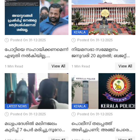
KERALA
Posted On 31-12-2025
Posted On 31-12-2025
പോറ്റിയെ സഹായിക്കണമെന്ന്
നിയമസഭാ സമ്മേളനം
എഴുതി നൽകിയില്ല,
ജനുവരി 20 മുതല്‍; ബജറ്റ്
ജനങ്ങളെ
അവതരണം അവസാനവാരം;
View All
View All
1 Min Read
1 Min Read
തെറ്റിദ്ധരിപ്പിക്കരുത്,
മന്ത്രിസഭാ
സാങ്കൽപ്പിക കഥകൾ
യോഗതീരുമാനങ്ങൾ
പ്രചരിപ്പിക്കുന്നുവെന്നും
കടകംപള്ളി സുരേന്ദ്രൻ
LATEST NEWS
KERALA
Posted On 31-12-2025
Posted On 31-12-2025
മധ്യപ്രദേശിൽ മലിനജലം
പൊലീസ് തലപ്പത്ത്
കുടിച്ച് 7 പേർ മരിച്ചു,നൂറോളം
അഴിച്ചുപണി; അഞ്ച് പേരെ
പേർ ഗുരുതരാവസ്ഥയിൽ
ഐജി റാങ്കിലേക്ക്