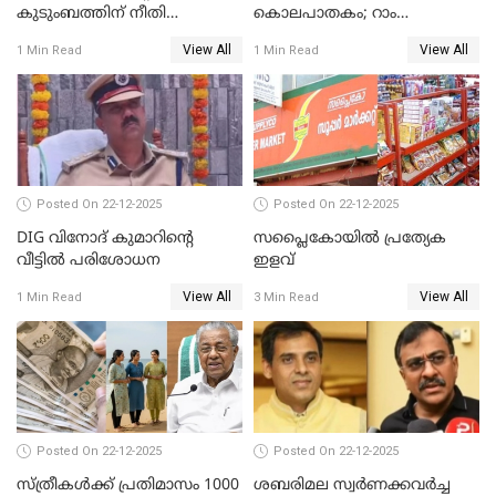
കുടുംബത്തിന് നീതി
കൊലപാതകം; റാം
ഉറപ്പാക്കും; പിണറായി
നാരായണൻ നേരിട്ടത് ക്രൂര
View All
View All
1 Min Read
1 Min Read
വിജയന്‍
പീഡനം
Posted On 22-12-2025
Posted On 22-12-2025
DIG വിനോദ് കുമാറിന്റെ
സപ്ലൈകോയിൽ പ്രത്യേക
വീട്ടില്‍ പരിശോധന
ഇളവ്
View All
View All
1 Min Read
3 Min Read
Posted On 22-12-2025
Posted On 22-12-2025
സ്ത്രീകള്‍ക്ക് പ്രതിമാസം 1000
ശബരിമല സ്വര്‍ണക്കവര്‍ച്ച