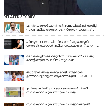
RELATED STORIES
KERALA
എന്‍ഡോസള്‍ഫാന്‍ ദുരിതബാധിതർക്ക് നേരിട്ട്
സാമ്പത്തിക ആശ്വാസം; 'സ്‌നേഹസാന്ത്വനം'
പദ്ധതി പ്രവർത്തനങ്ങൾക്ക് 14.40 കോടിയുടെ
KERALA
ഭരണാനുമതി
പിന്തുണ വേണ്ട, പിന്നില്‍ നിന്ന് കുത്തരുത്;
ശത്രുവിനെക്കാള്‍ വലിയ ശ്രതുവായാണ് എന്നെ
കണ്ടത്; എം വി ജയരാജനെതിരെ അര്‍ജുന്‍
ആയങ്കി
ലോകകപ്പിനിടെ മെസ്സിയെ വധിക്കാൻ പദ്ധതി;
ഞെട്ടിക്കുന്ന പൊലീസ് സുരക്ഷാ
രേഖകള്‍;ആറായിരത്തിലധികം ഭീഷണി
സന്ദേശങ്ങൾ ലഭിച്ചെന്ന് ഫ്രഞ്ച് റഫറി
അര്‍ജുന്‍ ആയങ്കിയെ വെടിവയ്ക്കാന്‍
ഉത്തരവിട്ടിട്ടില്ലെന്ന് ആഭ്യന്തരമന്ത്രി | RAMESH
CHENNITHALA
'ഫ്രീഡം ക്വിസ്' ചോദ്യശേഖരത്തില്‍ വി.ഡി
സവര്‍ക്കറെ പുകഴ്ത്തുന്ന ചോദ്യം
സവര്‍ക്കറെ പുകഴ്ത്തുന്ന ചോദ്യാവലിയില്‍