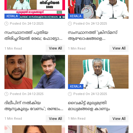
KERALA
KERALA
Posted On 24-12-2025
Posted On 24-12-2025
സംസ്ഥാനത്ത് പുതിയ
സംസ്ഥാനത്ത് ‘ക്രിസ്മസ്
തിരിച്ചറിയല്‍ രേഖ; ഫോട്ടോ
ആഘോഷങ്ങളെ
പതിപ്പിച്ച നേറ്റിവിറ്റി കാര്‍ഡ്
കടന്നാക്രമിയ്ക്കുന്നു; എല്ലാ
View All
View All
1 Min Read
1 Min Read
നല്‍കുമെന്ന് മുഖ്യമന്ത്രി; SIR
ആക്രമണങ്ങൾക്കും പിന്നിലും
ഹെല്‍പ് ഡസ്‌കുകള്‍
സംഘപരിവാർ’; മുഖ്യമന്ത്രി
ആരംഭിക്കാന്‍ മന്ത്രിസഭാ
യോഗ തീരുമാനം
KERALA
Posted On 24-12-2025
Posted On 24-12-2025
ദിലീപിന് നല്‍കിയ
വൈകിട്ട് മുഖ്യമന്ത്രി
ആനുകൂല്യം വേണം'; രണ്ടാം
മാധ്യമങ്ങളെ കാണും
പ്രതി മാര്‍ട്ടിന്‍
View All
View All
1 Min Read
1 Min Read
ഹൈക്കോടതിയില്‍