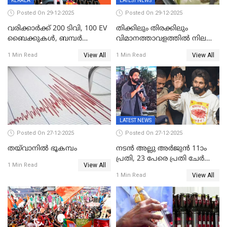
KERALA
LATEST NEWS
ലക്ഷം വോട്ട് ലഭിച്ചു
Posted On 29-12-2025
Posted On 29-12-2025
വരിക്കാർക്ക് 200 ടിവി, 100 EV
തിക്കിലും തിരക്കിലും
ബൈക്കുകൾ, ബമ്പർ
വിമാനത്താവളത്തില്‍ നിലത്ത്
സമ്മാനമായി EV കാർ
വീണ് വിജയ്
View All
View All
1 Min Read
1 Min Read
ഉൾപ്പെടെ 2 കോടി രൂപയുടെ
സമ്മാനങ്ങളുമായി
കേരളവിഷൻ ബ്രോഡ്ബാൻഡ്
കണക്ട്&വിൻ
LATEST NEWS
Posted On 27-12-2025
Posted On 27-12-2025
തയ്‌വാനിൽ ഭൂകമ്പം
നടൻ അല്ലു അർജുൻ 11ാം
പ്രതി, 23 പേരെ പ്രതി ചേർത്ത്
View All
1 Min Read
കുറ്റപത്രം സമർപ്പിച്ചു
View All
1 Min Read