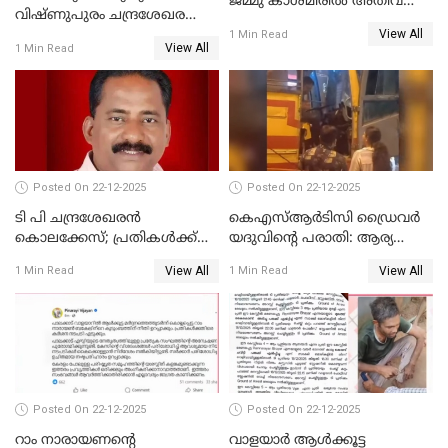
ജമ്മു കാശ്മീരില്‍ അതീവ
വിഷ്ണുപുരം ചന്ദ്രശേഖരന്റെ
ജാഗ്രത നിര്‍ദ്ദേശം
View All
പാർട്ടിയും UDF
1 Min Read
View All
1 Min Read
അസോസിയേറ്റ് അംഗങ്ങൾ;
അസോസിയേറ്റ്
അംഗമാകാനില്ലെന്നും
UDFലേക്കില്ലെന്നും
വിഷ്ണുപുരം ചന്ദ്രശേഖരൻ
Posted On 22-12-2025
Posted On 22-12-2025
ടി പി ചന്ദ്രശേഖരന്‍
കെഎസ്ആർടിസി ഡ്രൈവർ
കൊലക്കേസ്; പ്രതികള്‍ക്ക്
യദുവിന്റെ പരാതി: ആര്യ
വീണ്ടും പരോള്‍
രാജേന്ദ്രനും സച്ചിൻ ദേവിനും
View All
View All
1 Min Read
1 Min Read
കോടതി നോട്ടീസ്
Posted On 22-12-2025
Posted On 22-12-2025
റാം നാരായണന്റെ
വാളയാർ ആൾക്കൂട്ട