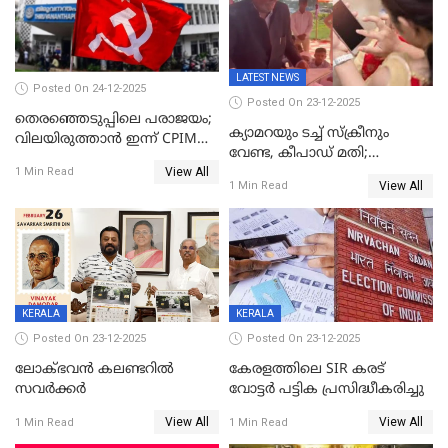
LATEST NEWS
Posted On 24-12-2025
Posted On 23-12-2025
തെരഞ്ഞെടുപ്പിലെ പരാജയം;
ക്യാമറയും ടച്ച് സ്ക്രീനും
വിലയിരുത്താന്‍ ഇന്ന് CPIM
വേണ്ട, കീപാഡ് മതി;
യോഗം
View All
സ്ത്രീകൾക്ക് സ്മാർട്ട് ഫോൺ
1 Min Read
View All
1 Min Read
വിലക്കി രാജ്യത്തെ ഒരു
പഞ്ചായത്ത്
KERALA
KERALA
Posted On 23-12-2025
Posted On 23-12-2025
ലോക്ഭവൻ കലണ്ടറിൽ
കേരളത്തിലെ SIR കരട്
സവർക്കർ
വോട്ടര്‍ പട്ടിക പ്രസിദ്ധീകരിച്ചു
View All
View All
1 Min Read
1 Min Read