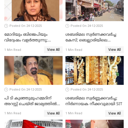
Posted On 24-12-2025
Posted On 24-12-2025
മോദിയും ബിജെപിയും
ശബരിമല സ്വര്‍ണക്കവര്‍ച്ച
വിദ്വേഷം വളർത്തുന്നു;
കേസ്; ബെല്ലാരിയിലെ
പ്രതിഷേധവിമായി
ജ്വല്ലറിയില്‍ പരിശോധന
View All
View All
1 Min Read
1 Min Read
കോൺഗ്രസ്
Posted On 24-12-2025
Posted On 24-12-2025
പി ടി കുഞ്ഞുമുഹമ്മദിന്
ശബരിമല സ്വര്‍ണ്ണക്കവര്‍ച്ച;
അറസ്റ്റ് ചെയ്ത് ജാമ്യത്തില്‍
നിർണായക നീക്കവുമായി SIT
വിട്ടു
View All
View All
1 Min Read
1 Min Read