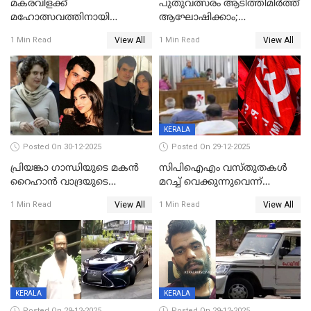
മകരവിളക്ക്
പുതുവത്സരം ആടിത്തിമിർത്ത്
മഹോത്സവത്തിനായി
ആഘോഷിക്കാം;
ശബരിമല നട തുറന്നു;
ബാറുകള്‍ക്ക് 12 മണി വരെ
View All
View All
1 Min Read
1 Min Read
സന്നിധാനത്ത് വൻ
പ്രവര്‍ത്തനാനുമതി
ഭക്തജനത്തിരക്ക്
KERALA
Posted On 30-12-2025
Posted On 29-12-2025
പ്രിയങ്കാ ​ഗാന്ധിയുടെ മകൻ
സിപിഐഎം വസ്തുതകൾ
റൈഹാൻ വാദ്രയുടെ
മറച്ച് വെക്കുന്നുവെന്ന്
വിവാഹനിശ്ചയം
സിപിഐ, 'പത്മകുമാറിനെ
View All
View All
1 Min Read
1 Min Read
കഴിഞ്ഞതായി റിപ്പോർട്ട്
സംരക്ഷിച്ചത്
തിരിച്ചടിച്ചു',വെള്ളാപ്പള്ളിയെ
ന്യായീകരിക്കുന്നതിലും
CPIഎക്സിക്യൂട്ടീവിൽ
വിമർശനം
KERALA
KERALA
Posted On 29-12-2025
Posted On 29-12-2025