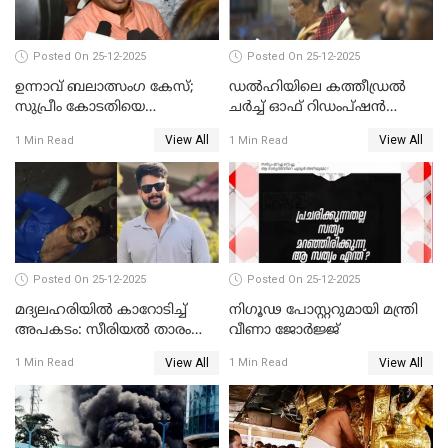
Posted On 25-12-2025
Posted On 25-12-2025
ഉന്നാവ് ബലാത്സംഗ കേസ്;
ഡൽഹിയിലെ കത്തീഡ്രൽ
സുപ്രീം കോടതിയെ
ചർച്ച് ഓഫ് റിഡംപ്ഷൻ
സമീപിക്കാനൊരുങ്ങി
സന്ദർശിച്ച് പ്രധാനമന്ത്രി
View All
View All
1 Min Read
1 Min Read
അതിജീവിത
Posted On 25-12-2025
Posted On 25-12-2025
മദ്യലഹരിയിൽ കാറോടിച്ച്
നിഗൂഢ പോസ്റ്ററുമായി മന്ത്രി
അപകടം: സീരിയൽ താരം
വീണാ ജോർജ്ജ്
സിദ്ധാർത്ഥ് പ്രഭുവിനെതിരെ
View All
View All
1 Min Read
1 Min Read
കേസെടുത്തു