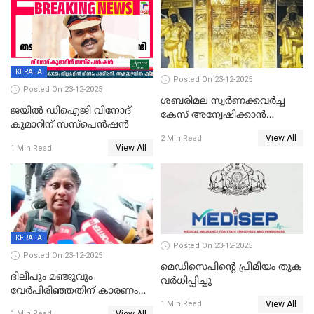
KERALA
Posted On 23-12-2025
Posted On 23-12-2025
ശബരിമല സ്വര്‍ണക്കവര്‍ച്ച
ജയിൽ ഡിഐജി വിനോദ്
കേസ് അന്വേഷിക്കാന്‍
കുമാറിന് സസ്പെൻഷൻ
തയ്യാറെന്ന് CBI
View All
2 Min Read
View All
1 Min Read
KERALA
Posted On 23-12-2025
Posted On 23-12-2025
മെഡിസെപിന്റെ പ്രീമിയം തുക
ദിലീപും മഞ്ജുവും
വർധിപ്പിച്ചു
വേർപിരിഞ്ഞതിന് കാരണം
View All
ദിലീപ് മഞ്ജുവിന് നൽകിയ ആ
1 Min Read
View All
1 Min Read