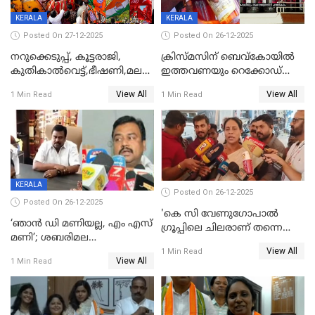
KERALA
KERALA
Posted On 27-12-2025
Posted On 26-12-2025
നറുക്കെടുപ്പ്, കൂട്ടരാജി,
ക്രിസ്മസിന് ബെവ്‌കോയിൽ
കുതികാൽവെട്ട്,ഭീഷണി,മലബാറിലാകട്ടെ
ഇത്തവണയും റെക്കോഡ്
ട്വിസ്റ്റോട് ട്വിസ്റ്റും; അടിമുടി
വിൽപ്പന;കഴിഞ്ഞവർഷത്തേക്ക
View All
View All
1 Min Read
1 Min Read
നാടകീയമായി പഞ്ചായത്ത്
53 കോടി രൂപയുടെ അധിക
പ്രസിഡന്‍റ് തെരഞ്ഞെടുപ്പ്
വിൽപ്പന; മലയാളി കുടിച്ചു
തീർത്തത് 333 കോടിയുടെ
മദ്യം
KERALA
Posted On 26-12-2025
Posted On 26-12-2025
'കെ സി വേണുഗോപാല്‍
‘ഞാൻ ഡി മണിയല്ല, എം എസ്
ഗ്രൂപ്പിലെ ചിലരാണ് തന്നെ
മണി’; ശബരിമല
തഴഞ്ഞത്'; ലാലി ജെയിംസ്
View All
സ്വർണക്കവർച്ചയുമായി ഒരു
1 Min Read
View All
1 Min Read
ബന്ധവും ഇല്ലെന്ന് എസ്ഐടി
ചോദ്യം ചെയ്ത ദിണ്ടിഗലിലെ
വ്യവസായി