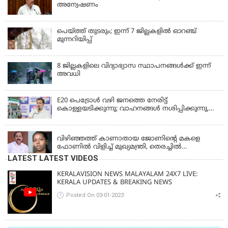
അന്വേഷണം
പെയ്ത്ത് തുടരും; ഇന്ന് 7 ജില്ലകളില്‍ ഓറഞ്ച്
മുന്നറിയിപ്പ്
8 ജില്ലകളിലെ വിദ്യാഭ്യാസ സ്ഥാപനങ്ങള്‍ക്ക് ഇന്ന്
അവധി
E20 പെട്രോൾ വഴി ജനത്തെ നേരിട്ട്
കൊള്ളയടിക്കുന്നു; വാഹനങ്ങൾ നശിപ്പിക്കുന്നു,
ജീവിതങ്ങൾ നശിപ്പിക്കുന്നുവെന്നും രാഹുൽ ഗാന്ധി
KERALA
വിഴിഞ്ഞത്ത് കാണാതായ ജോണിന്റെ മകളെ
ഫോണിൽ വിളിച്ച് മുഖ്യമന്ത്രി, തെരച്ചിൽ
ഊർജിതമാക്കുമെന്ന് ഉറപ്പ് നൽകി; മന്ത്രി സിപി
LATEST LATEST VIDEOS
ജോൺ അഞ്ചുതെങ്ങിൽ; കടലിൽ
പോകുന്നവരെയും ഉൾപ്പെടുത്തി നാളെ ഊർജിത
KERALAVISION NEWS MALAYALAM 24X7 LIVE:
തെരച്ചിൽ
KERALA UPDATES & BREAKING NEWS
Posted On 03-01-2023