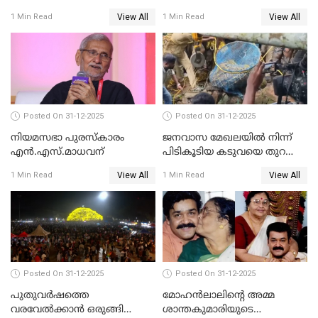
ചോദ്യം ചെയ്യാൻ SIT
ബെഞ്ച്
View All
View All
1 Min Read
1 Min Read
Posted On 31-12-2025
Posted On 31-12-2025
നിയമസഭാ പുരസ്‌കാരം
ജനവാസ മേഖലയിൽ നിന്ന്
എൻ.എസ്.മാധവന്
പിടികൂടിയ കടുവയെ തുറന്നു
വിട്ടു
View All
View All
1 Min Read
1 Min Read
Posted On 31-12-2025
Posted On 31-12-2025
പുതുവര്‍ഷത്തെ
മോഹന്‍ലാലിന്റെ അമ്മ
വരവേല്‍ക്കാന്‍ ഒരുങ്ങി
ശാന്തകുമാരിയുടെ