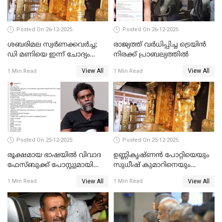
Posted On 26-12-2025
Posted On 26-12-2025
ശബരിമല സ്വര്‍ണക്കവര്‍ച്ച;
രാജ്യത്ത് വര്‍ധിപ്പിച്ച ട്രെയിന്‍
ഡി മണിയെ ഇന്ന് ചോദ്യം
നിരക്ക് പ്രാബല്യത്തില്‍
ചെയ്യും
View All
View All
1 Min Read
1 Min Read
Posted On 25-12-2025
Posted On 25-12-2025
രൂക്ഷമായ ഭാഷയിൽ വിവാദ
ഉണ്ണികൃഷ്ണന്‍ പോറ്റിയെയും
ഫേസ്ബുക്ക് പോസ്റ്റുമായി
സുധീഷ് കുമാറിനെയും
നടൻ വിനായകൻ
വീണ്ടും ചോദ്യം ചെയ്ത് SIT
View All
View All
1 Min Read
1 Min Read