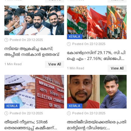
തുടങ്ങും
KERALA
Posted On 23-12-2025
Posted On 22-12-2025
നടിയെ ആക്രമിച്ച കേസ്;
കോൺഗ്രസിന് 29.17%, സി പി
അപ്പീൽ നൽകാൻ ഉത്തരവ്
ഐ എം - 27.16%; ബിജെപി
View All
20% കടന്നത്
1 Min Read
View All
1 Min Read
തിരുവനന്തപുരത്ത് മാത്രം,
തദ്ദേശത്തിലെ യഥാർത്ഥ
കണക്ക് പുറത്ത്
KERALA
KERALA
Posted On 22-12-2025
Posted On 22-12-2025
തീയതി നീട്ടണം; SIRൽ
അതിജീവിതയ്‌ക്കെതിരെ പ്രതി
തെരഞ്ഞെടുപ്പ് കമ്മീഷന്
മാർട്ടിന്റെ വീഡിയോ;