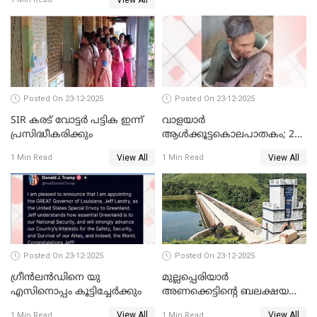
പഴയ മൊബൈലിൽ നിന്ന്
കണ്ടെത്തിയ ചാറ്റിൽ
നിന്നാണ്; എട്ടാം പ്രതിക്ക്
മോട്ടീവ് ഉണ്ടായിരുന്നെന്നും
അഡ്വ. ടി.ബി മിനി
Posted On 23-12-2025
Posted On 23-12-2025
SIR കരട് വോട്ടര്‍ പട്ടിക ഇന്ന്
വാളയാർ
പ്രസിദ്ധീകരിക്കും
ആൾക്കൂട്ടകൊലപാതകം; 2
പേർ കൂടി കസ്റ്റഡിയിൽ
View All
View All
1 Min Read
1 Min Read
Posted On 23-12-2025
Posted On 23-12-2025
ഗ്രീന്‍ലന്‍ഡിനെ യു
മുല്ലപ്പെരിയാര്‍
എസിനൊപ്പം കൂട്ടിച്ചേര്‍ക്കും
അണക്കെട്ടിന്റെ ബലക്ഷയ
നിര്‍ണയം; പരിശോധന ഇന്ന്
View All
View All
1 Min Read
1 Min Read