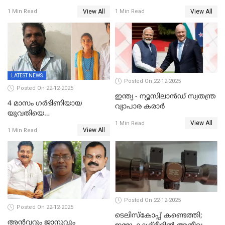
കത്തയച്ച് കേരളം
പ്രചരിപ്പിച്ച മൂന്നുപേർ
View All
View All
1 Min Read
1 Min Read
അറസ്റ്റിൽ; നൂറോളം
സൈറ്റുകളിൽ നിന്നും
വിഡിയോ നീക്കം ചെയ്യാനും
പൊലീസ്
LATEST NEWS
Posted On 22-12-2025
Posted On 22-12-2025
ഇന്ത്യ - ന്യൂസിലാൻഡ് സ്വതന്ത്ര
4 മാസം ഗർഭിണിയായ
വ്യാപാര കരാർ
യുവതിയെ
View All
വെട്ടിക്കൊലപ്പെടുത്തി
1 Min Read
View All
1 Min Read
പിതാവും സഹോദരനും;
ദുരഭിമാനക്കൊലയിൽ
നടുങ്ങി കർണാടക
Posted On 22-12-2025
Posted On 22-12-2025
ടെലിസ്‌കോപ്പ് കണ്ടെത്തി;
അൻവറും ജാനുവും