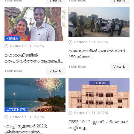
View All
View All
1 Min Read
1 Min Read
ഉയർത്തി,അജിതാ ബീഗം
ക്രൈംബ്രാഞ്ച് ഐജി,
എസ്.ശ്യാംസുന്ദർ
ഇന്റലിജൻസ് ഐജി
KERALA
Posted On 31-12-2025
Posted On 31-12-2025
രാജസ്ഥാനിൽ കാറിൽ നിന്ന്
മഹാരാഷ്ട്രയിൽ
150 കിലോ
മതപരിവർത്തനം ആരോപിച്ചു
സ്ഫോടകവസ്തുക്കൾ
View All
അറസ്റ്റിലായ മലയാളി
1 Min Read
പിടികൂടി
View All
1 Min Read
വൈദികനും ഭാര്യയ്ക്കും
ഉൾപ്പെടെ 11പേർക്കും ജാമ്യം
LATEST NEWS
Posted On 31-12-2025
Posted On 31-12-2025
CBSE 10,12 ക്ലാസ് പരീക്ഷകള്‍
ഹാപ്പി ന്യൂഇയർ 2026;
മാറ്റിവച്ചു
കിരിബാത്തിയിൽ