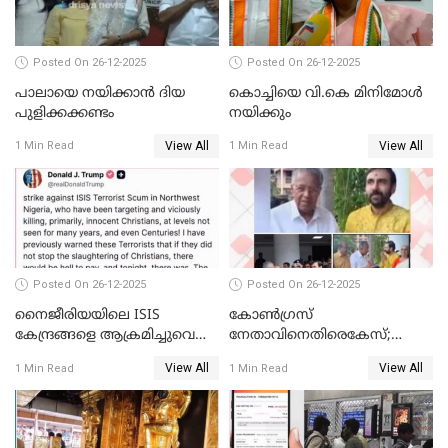
Posted On 26-12-2025
Posted On 26-12-2025
പാലായെ നയിക്കാന്‍ ദിയ
കൊച്ചിയെ വി.കെ മിനിമോള്‍
പുളിക്കക്കണ്ടം
നയിക്കും
View All
View All
1 Min Read
1 Min Read
Posted On 26-12-2025
Posted On 26-12-2025
നൈജീരിയയിലെ ISIS
കോണ്‍ഗ്രസ്
കേന്ദ്രങ്ങളെ ആക്രമിച്ചുവെന്ന്
നേതാവിനെതിരെകേസ്;
ട്രംപ്
മുഖ്യമന്ത്രിയും ഉണ്ണികൃഷ്ണന്‍
View All
View All
1 Min Read
1 Min Read
പോറ്റിയും ഒപ്പമുള്ള AI ചിത്രം
പങ്കുവെച്ചു