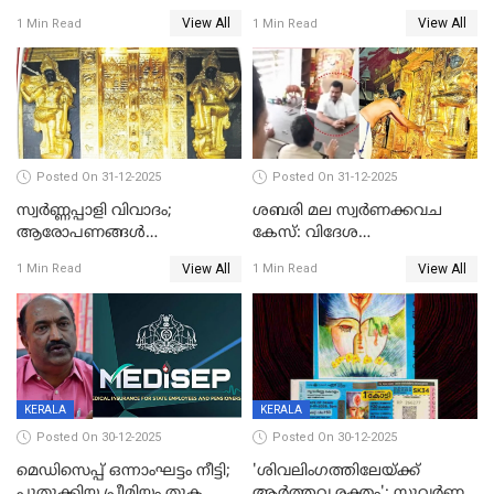
ലോകം
സംസ്‌കാരം ഇന്ന്
View All
View All
1 Min Read
1 Min Read
Posted On 31-12-2025
Posted On 31-12-2025
സ്വർണ്ണപ്പാളി വിവാദം;
ശബരി മല സ്വർണക്കവച
ആരോപണങ്ങൾ
കേസ്: വിദേശ
അവസാനിക്കുന്നില്ല
വ്യവസായിയുടെ ആരോപണം
View All
View All
1 Min Read
1 Min Read
നിഷേധിച്ച് ഡി മണി
KERALA
KERALA
Posted On 30-12-2025
Posted On 30-12-2025
മെഡിസെപ്പ് ഒന്നാംഘട്ടം നീട്ടി;
'ശിവലിംഗത്തിലേയ്ക്ക്
പുതുക്കിയ പ്രീമിയം തുക
ആര്‍ത്തവ രക്തം'; സുവര്‍ണ