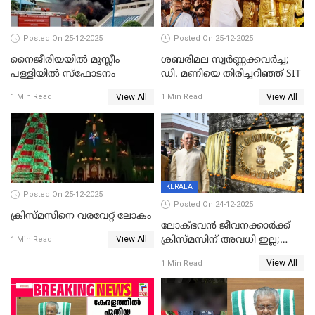
Posted On 25-12-2025
Posted On 25-12-2025
നൈജീരിയയിൽ മുസ്ലീം
ശബരിമല സ്വര്‍ണ്ണക്കവര്‍ച്ച;
പള്ളിയില്‍ സ്‌ഫോടനം
ഡി. മണിയെ തിരിച്ചറിഞ്ഞ് SIT
View All
View All
1 Min Read
1 Min Read
KERALA
Posted On 25-12-2025
Posted On 24-12-2025
ക്രിസ്മസിനെ വരവേറ്റ് ലോകം
ലോക്ഭവൻ ജീവനക്കാർക്ക്
View All
ക്രിസ്മസിന് അവധി ഇല്ല;
1 Min Read
ഹാജരാവാൻ ഉത്തരവ്
View All
1 Min Read