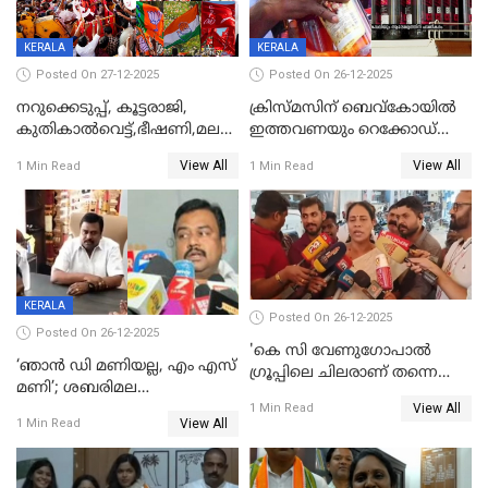
KERALA
KERALA
Posted On 27-12-2025
Posted On 26-12-2025
നറുക്കെടുപ്പ്, കൂട്ടരാജി,
ക്രിസ്മസിന് ബെവ്‌കോയിൽ
കുതികാൽവെട്ട്,ഭീഷണി,മലബാറിലാകട്ടെ
ഇത്തവണയും റെക്കോഡ്
ട്വിസ്റ്റോട് ട്വിസ്റ്റും; അടിമുടി
വിൽപ്പന;കഴിഞ്ഞവർഷത്തേക്ക
View All
View All
1 Min Read
1 Min Read
നാടകീയമായി പഞ്ചായത്ത്
53 കോടി രൂപയുടെ അധിക
പ്രസിഡന്‍റ് തെരഞ്ഞെടുപ്പ്
വിൽപ്പന; മലയാളി കുടിച്ചു
തീർത്തത് 333 കോടിയുടെ
മദ്യം
KERALA
Posted On 26-12-2025
Posted On 26-12-2025
'കെ സി വേണുഗോപാല്‍
‘ഞാൻ ഡി മണിയല്ല, എം എസ്
ഗ്രൂപ്പിലെ ചിലരാണ് തന്നെ
മണി’; ശബരിമല
തഴഞ്ഞത്'; ലാലി ജെയിംസ്
View All
സ്വർണക്കവർച്ചയുമായി ഒരു
1 Min Read
View All
1 Min Read
ബന്ധവും ഇല്ലെന്ന് എസ്ഐടി
ചോദ്യം ചെയ്ത ദിണ്ടിഗലിലെ
വ്യവസായി