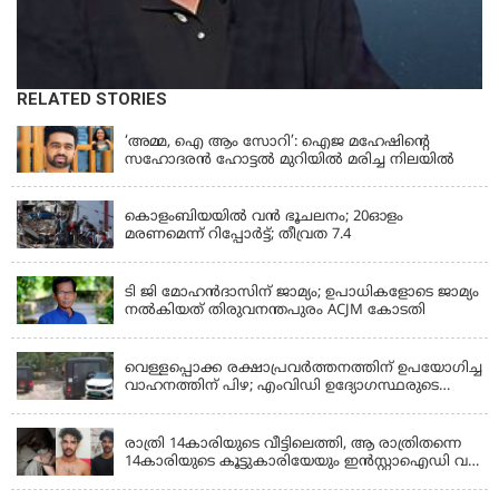
RELATED STORIES
KERALA
‘അമ്മ, ഐ ആം സോറി’: ഐജ മഹേഷിന്റെ
സഹോദരൻ ഹോട്ടൽ മുറിയിൽ മരിച്ച നിലയിൽ
LATEST NEWS
കൊളംബിയയിൽ വൻ ഭൂചലനം; 20ഓളം
മരണമെന്ന് റിപ്പോർട്ട്; തീവ്രത 7.4
KERALA
ടി ജി മോഹൻദാസിന് ജാമ്യം; ഉപാധികളോടെ ജാമ്യം
നൽകിയത് തിരുവനന്തപുരം ACJM കോടതി
KERALA
വെള്ളപ്പൊക്ക രക്ഷാപ്രവര്‍ത്തനത്തിന് ഉപയോഗിച്ച
വാഹനത്തിന് പിഴ; എംവിഡി ഉദ്യോഗസ്ഥരുടെ
സസ്പെൻഷൻ പിൻവലിച്ചു
KERALA
രാത്രി 14കാരിയുടെ വീട്ടിലെത്തി, ആ രാത്രിതന്നെ
14കാരിയുടെ കൂട്ടുകാരിയേയും ഇൻസ്റ്റാഐഡി വഴി
വിളിച്ചുവരുത്തി 23കാരൻ ഒരുമിച്ച് പീഡിപ്പിച്ചു;
LATEST NEWS
ഇൻസ്റ്റ ബ്ലോക്കാക്കിയതോടെ പരാതി, അറസ്റ്റ്