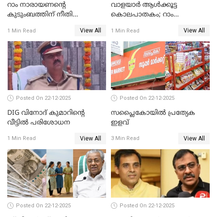
റാം നാരായണന്റെ
വാളയാർ ആൾക്കൂട്ട
കുടുംബത്തിന് നീതി
കൊലപാതകം; റാം
ഉറപ്പാക്കും; പിണറായി
നാരായണൻ നേരിട്ടത് ക്രൂര
View All
View All
1 Min Read
1 Min Read
വിജയന്‍
പീഡനം
Posted On 22-12-2025
Posted On 22-12-2025
DIG വിനോദ് കുമാറിന്റെ
സപ്ലൈകോയിൽ പ്രത്യേക
വീട്ടില്‍ പരിശോധന
ഇളവ്
View All
View All
1 Min Read
3 Min Read
Posted On 22-12-2025
Posted On 22-12-2025