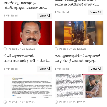
അൻവറും ജാനുവും
ജമ്മു കാശ്മീരില്‍ അതീവ
വിഷ്ണുപുരം ചന്ദ്രശേഖരന്റെ
ജാഗ്രത നിര്‍ദ്ദേശം
View All
പാർട്ടിയും UDF
1 Min Read
View All
1 Min Read
അസോസിയേറ്റ് അംഗങ്ങൾ;
അസോസിയേറ്റ്
അംഗമാകാനില്ലെന്നും
UDFലേക്കില്ലെന്നും
വിഷ്ണുപുരം ചന്ദ്രശേഖരൻ
Posted On 22-12-2025
Posted On 22-12-2025
ടി പി ചന്ദ്രശേഖരന്‍
കെഎസ്ആർടിസി ഡ്രൈവർ
കൊലക്കേസ്; പ്രതികള്‍ക്ക്
യദുവിന്റെ പരാതി: ആര്യ
വീണ്ടും പരോള്‍
രാജേന്ദ്രനും സച്ചിൻ ദേവിനും
View All
View All
1 Min Read
1 Min Read
കോടതി നോട്ടീസ്
Posted On 22-12-2025
Posted On 22-12-2025