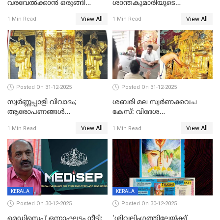
വരവേല്‍ക്കാന്‍ ഒരുങ്ങി
ശാന്തകുമാരിയുടെ
ലോകം
സംസ്‌കാരം ഇന്ന്
View All
View All
1 Min Read
1 Min Read
Posted On 31-12-2025
Posted On 31-12-2025
സ്വർണ്ണപ്പാളി വിവാദം;
ശബരി മല സ്വർണക്കവച
ആരോപണങ്ങൾ
കേസ്: വിദേശ
അവസാനിക്കുന്നില്ല
വ്യവസായിയുടെ ആരോപണം
View All
View All
1 Min Read
1 Min Read
നിഷേധിച്ച് ഡി മണി
KERALA
KERALA
Posted On 30-12-2025
Posted On 30-12-2025
മെഡിസെപ്പ് ഒന്നാംഘട്ടം നീട്ടി;
'ശിവലിംഗത്തിലേയ്ക്ക്