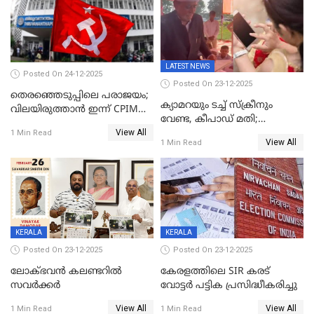
LATEST NEWS
Posted On 24-12-2025
Posted On 23-12-2025
തെരഞ്ഞെടുപ്പിലെ പരാജയം;
ക്യാമറയും ടച്ച് സ്ക്രീനും
വിലയിരുത്താന്‍ ഇന്ന് CPIM
വേണ്ട, കീപാഡ് മതി;
യോഗം
View All
സ്ത്രീകൾക്ക് സ്മാർട്ട് ഫോൺ
1 Min Read
View All
1 Min Read
വിലക്കി രാജ്യത്തെ ഒരു
പഞ്ചായത്ത്
KERALA
KERALA
Posted On 23-12-2025
Posted On 23-12-2025
ലോക്ഭവൻ കലണ്ടറിൽ
കേരളത്തിലെ SIR കരട്
സവർക്കർ
വോട്ടര്‍ പട്ടിക പ്രസിദ്ധീകരിച്ചു
View All
View All
1 Min Read
1 Min Read