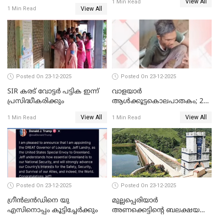
View All
ദിലീപ് മഞ്ജുവിന് നൽകിയ ആ
1 Min Read
View All
1 Min Read
പഴയ മൊബൈലിൽ നിന്ന്
കണ്ടെത്തിയ ചാറ്റിൽ
നിന്നാണ്; എട്ടാം പ്രതിക്ക്
മോട്ടീവ് ഉണ്ടായിരുന്നെന്നും
അഡ്വ. ടി.ബി മിനി
Posted On 23-12-2025
Posted On 23-12-2025
SIR കരട് വോട്ടര്‍ പട്ടിക ഇന്ന്
വാളയാർ
പ്രസിദ്ധീകരിക്കും
ആൾക്കൂട്ടകൊലപാതകം; 2
പേർ കൂടി കസ്റ്റഡിയിൽ
View All
View All
1 Min Read
1 Min Read
Posted On 23-12-2025
Posted On 23-12-2025
ഗ്രീന്‍ലന്‍ഡിനെ യു
മുല്ലപ്പെരിയാര്‍
എസിനൊപ്പം കൂട്ടിച്ചേര്‍ക്കും
അണക്കെട്ടിന്റെ ബലക്ഷയ