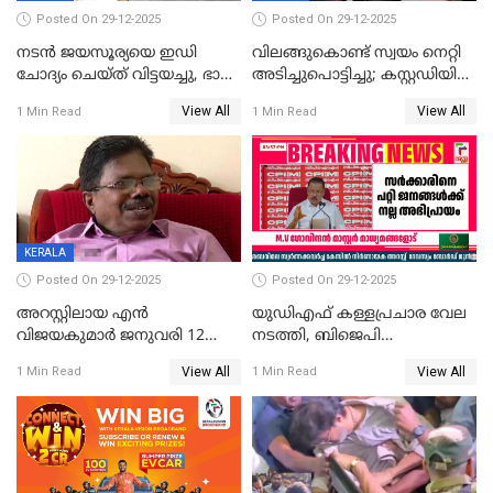
Posted On 29-12-2025
Posted On 29-12-2025
നടൻ ജയസൂര്യയെ ഇഡി
വിലങ്ങുകൊണ്ട് സ്വയം നെറ്റി
ചോദ്യം ചെയ്ത് വിട്ടയച്ചു, ഭാര്യ
അടിച്ചുപൊട്ടിച്ചു; കസ്റ്റഡിയിൽ
സരിതയുടെയും
എടുക്കുന്നതിനിടെ
View All
View All
1 Min Read
1 Min Read
മൊഴിയെടുത്തു
വധശ്രമക്കേസ് പ്രതി
വിലങ്ങുമായി രക്ഷപ്പെട്ടു;
വ്യാപക തെരച്ചിൽ
KERALA
Posted On 29-12-2025
Posted On 29-12-2025
അറസ്റ്റിലായ എൻ
യുഡിഎഫ് കള്ളപ്രചാര വേല
വിജയകുമാർ ജനുവരി 12
നടത്തി, ബിജെപി
വരെ റിമാൻഡിൽ;
ഹിന്ദുവർഗീയത പ്രചരിപ്പിച്ചു,
View All
View All
1 Min Read
1 Min Read
ജാമ്യാപേക്ഷ ഈ മാസം 31ന്
ശബരിമല അത്ര
പരിഗണിക്കും
തിരിച്ചടിയായില്ല,സർക്കാരിനെക്കുറ
ജനങ്ങൾക്ക് മികച്ച
അഭിപ്രായം, എല്‍ഡിഎഫ്
അധികാരം നിലനിര്‍ത്തും,
ലോക്സഭ