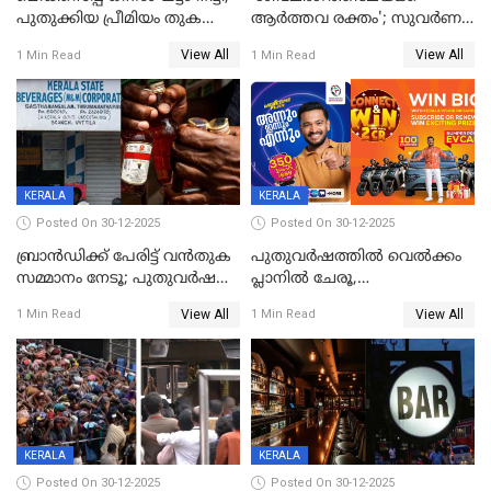
പുതുക്കിയ പ്രീമിയം തുക
ആര്‍ത്തവ രക്തം'; സുവര്‍ണ
ഈടാക്കുക ജനുവരി 31
കേരളം ലോട്ടറിയിലെ
View All
View All
1 Min Read
1 Min Read
മുതൽ
ചിത്രത്തിനെതിരെ ഹിന്ദു
ഐക്യവേദി പരാതി നൽകി
KERALA
KERALA
Posted On 30-12-2025
Posted On 30-12-2025
ബ്രാൻഡിക്ക് പേരിട്ട് വൻതുക
പുതുവർഷത്തിൽ വെൽക്കം
സമ്മാനം നേടൂ; പുതുവർഷ
പ്ലാനിൽ ചേരൂ,
ഓഫറുമായി ബെവ്‌കോ
350എംപിപിഎസ് വേഗതയിൽ
View All
View All
1 Min Read
1 Min Read
ഇന്റർനെറ്റും ഒപ്പം കീയുടെ
മെഗാ പ്ലാൻ സൗജന്യം; ഒപ്പം
വരിക്കാർക്ക് 200 ടിവി, 100 EV
ബൈക്കുകൾ, ബമ്പർ
സമ്മാനമായി EV കാർ
ഉൾപ്പെടെ 2 കോടി രൂപയുടെ
സമ്മാനപദ്ധതിയും
KERALA
KERALA
Posted On 30-12-2025
Posted On 30-12-2025