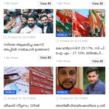
നിര്‍ണയം; പരിശോധന ഇന്ന്
View All
View All
1 Min Read
1 Min Read
തുടങ്ങും
KERALA
Posted On 23-12-2025
Posted On 22-12-2025
നടിയെ ആക്രമിച്ച കേസ്;
കോൺഗ്രസിന് 29.17%, സി പി
അപ്പീൽ നൽകാൻ ഉത്തരവ്
ഐ എം - 27.16%; ബിജെപി
View All
20% കടന്നത്
1 Min Read
View All
1 Min Read
തിരുവനന്തപുരത്ത് മാത്രം,
തദ്ദേശത്തിലെ യഥാർത്ഥ
കണക്ക് പുറത്ത്
KERALA
KERALA
Posted On 22-12-2025
Posted On 22-12-2025
തീയതി നീട്ടണം; SIRൽ
അതിജീവിതയ്‌ക്കെതിരെ പ്രതി