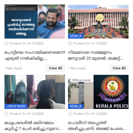
KERALA
Posted On 31-12-2025
Posted On 31-12-2025
പോറ്റിയെ സഹായിക്കണമെന്ന്
നിയമസഭാ സമ്മേളനം
എഴുതി നൽകിയില്ല,
ജനുവരി 20 മുതല്‍; ബജറ്റ്
ജനങ്ങളെ
അവതരണം അവസാനവാരം;
View All
View All
1 Min Read
1 Min Read
തെറ്റിദ്ധരിപ്പിക്കരുത്,
മന്ത്രിസഭാ
സാങ്കൽപ്പിക കഥകൾ
യോഗതീരുമാനങ്ങൾ
പ്രചരിപ്പിക്കുന്നുവെന്നും
കടകംപള്ളി സുരേന്ദ്രൻ
LATEST NEWS
KERALA
Posted On 31-12-2025
Posted On 31-12-2025
മധ്യപ്രദേശിൽ മലിനജലം
പൊലീസ് തലപ്പത്ത്
കുടിച്ച് 7 പേർ മരിച്ചു,നൂറോളം
അഴിച്ചുപണി; അഞ്ച് പേരെ