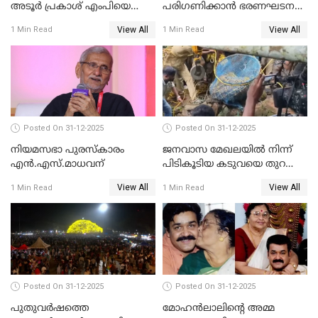
അടൂര്‍ പ്രകാശ് എംപിയെ
പരിഗണിക്കാന്‍ ഭരണഘടന
ചോദ്യം ചെയ്യാൻ SIT
ബെഞ്ച്
View All
View All
1 Min Read
1 Min Read
Posted On 31-12-2025
Posted On 31-12-2025
നിയമസഭാ പുരസ്‌കാരം
ജനവാസ മേഖലയിൽ നിന്ന്
എൻ.എസ്.മാധവന്
പിടികൂടിയ കടുവയെ തുറന്നു
വിട്ടു
View All
View All
1 Min Read
1 Min Read
Posted On 31-12-2025
Posted On 31-12-2025
പുതുവര്‍ഷത്തെ
മോഹന്‍ലാലിന്റെ അമ്മ