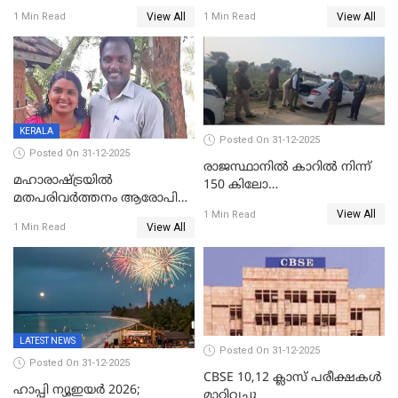
പേർ ഗുരുതരാവസ്ഥയിൽ
ഐജി റാങ്കിലേക്ക്
View All
View All
1 Min Read
1 Min Read
ഉയർത്തി,അജിതാ ബീഗം
ക്രൈംബ്രാഞ്ച് ഐജി,
എസ്.ശ്യാംസുന്ദർ
ഇന്റലിജൻസ് ഐജി
KERALA
Posted On 31-12-2025
Posted On 31-12-2025
രാജസ്ഥാനിൽ കാറിൽ നിന്ന്
മഹാരാഷ്ട്രയിൽ
150 കിലോ
മതപരിവർത്തനം ആരോപിച്ചു
സ്ഫോടകവസ്തുക്കൾ
View All
അറസ്റ്റിലായ മലയാളി
1 Min Read
പിടികൂടി
View All
1 Min Read
വൈദികനും ഭാര്യയ്ക്കും
ഉൾപ്പെടെ 11പേർക്കും ജാമ്യം
LATEST NEWS
Posted On 31-12-2025
Posted On 31-12-2025
CBSE 10,12 ക്ലാസ് പരീക്ഷകള്‍
ഹാപ്പി ന്യൂഇയർ 2026;
മാറ്റിവച്ചു