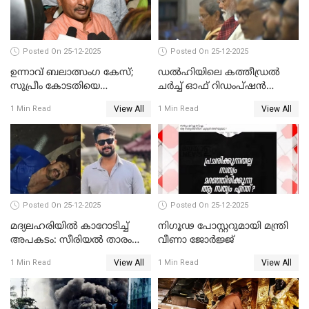
Posted On 25-12-2025
Posted On 25-12-2025
ഉന്നാവ് ബലാത്സംഗ കേസ്;
ഡൽഹിയിലെ കത്തീഡ്രൽ
സുപ്രീം കോടതിയെ
ചർച്ച് ഓഫ് റിഡംപ്ഷൻ
സമീപിക്കാനൊരുങ്ങി
സന്ദർശിച്ച് പ്രധാനമന്ത്രി
View All
View All
1 Min Read
1 Min Read
അതിജീവിത
Posted On 25-12-2025
Posted On 25-12-2025
മദ്യലഹരിയിൽ കാറോടിച്ച്
നിഗൂഢ പോസ്റ്ററുമായി മന്ത്രി
അപകടം: സീരിയൽ താരം
വീണാ ജോർജ്ജ്
സിദ്ധാർത്ഥ് പ്രഭുവിനെതിരെ
View All
View All
1 Min Read
1 Min Read
കേസെടുത്തു