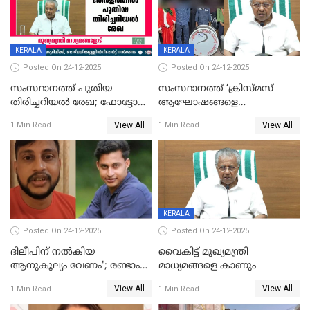
KERALA
KERALA
Posted On 24-12-2025
Posted On 24-12-2025
സംസ്ഥാനത്ത് പുതിയ
സംസ്ഥാനത്ത് ‘ക്രിസ്മസ്
തിരിച്ചറിയല്‍ രേഖ; ഫോട്ടോ
ആഘോഷങ്ങളെ
പതിപ്പിച്ച നേറ്റിവിറ്റി കാര്‍ഡ്
കടന്നാക്രമിയ്ക്കുന്നു; എല്ലാ
View All
View All
1 Min Read
1 Min Read
നല്‍കുമെന്ന് മുഖ്യമന്ത്രി; SIR
ആക്രമണങ്ങൾക്കും പിന്നിലും
ഹെല്‍പ് ഡസ്‌കുകള്‍
സംഘപരിവാർ’; മുഖ്യമന്ത്രി
ആരംഭിക്കാന്‍ മന്ത്രിസഭാ
യോഗ തീരുമാനം
KERALA
Posted On 24-12-2025
Posted On 24-12-2025
ദിലീപിന് നല്‍കിയ
വൈകിട്ട് മുഖ്യമന്ത്രി
ആനുകൂല്യം വേണം'; രണ്ടാം
മാധ്യമങ്ങളെ കാണും
പ്രതി മാര്‍ട്ടിന്‍
View All
View All
1 Min Read
1 Min Read
ഹൈക്കോടതിയില്‍