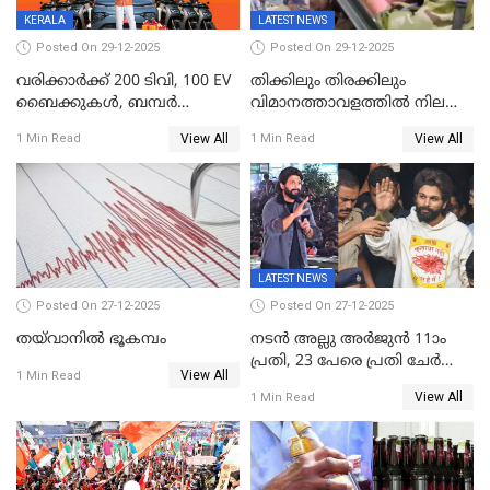
തെരഞ്ഞെടുപ്പിനേക്കാൾ 17
KERALA
LATEST NEWS
ലക്ഷം വോട്ട് ലഭിച്ചു
Posted On 29-12-2025
Posted On 29-12-2025
വരിക്കാർക്ക് 200 ടിവി, 100 EV
തിക്കിലും തിരക്കിലും
ബൈക്കുകൾ, ബമ്പർ
വിമാനത്താവളത്തില്‍ നിലത്ത്
സമ്മാനമായി EV കാർ
വീണ് വിജയ്
View All
View All
1 Min Read
1 Min Read
ഉൾപ്പെടെ 2 കോടി രൂപയുടെ
സമ്മാനങ്ങളുമായി
കേരളവിഷൻ ബ്രോഡ്ബാൻഡ്
കണക്ട്&വിൻ
LATEST NEWS
Posted On 27-12-2025
Posted On 27-12-2025
തയ്‌വാനിൽ ഭൂകമ്പം
നടൻ അല്ലു അർജുൻ 11ാം
പ്രതി, 23 പേരെ പ്രതി ചേർത്ത്
View All
1 Min Read
കുറ്റപത്രം സമർപ്പിച്ചു
View All
1 Min Read