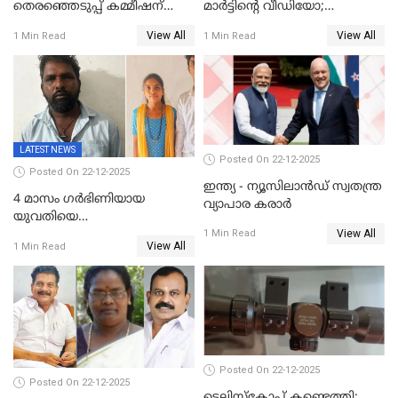
തെരഞ്ഞെടുപ്പ് കമ്മീഷന്
മാർട്ടിന്റെ വീഡിയോ;
കത്തയച്ച് കേരളം
പ്രചരിപ്പിച്ച മൂന്നുപേർ
View All
View All
1 Min Read
1 Min Read
അറസ്റ്റിൽ; നൂറോളം
സൈറ്റുകളിൽ നിന്നും
വിഡിയോ നീക്കം ചെയ്യാനും
പൊലീസ്
LATEST NEWS
Posted On 22-12-2025
Posted On 22-12-2025
ഇന്ത്യ - ന്യൂസിലാൻഡ് സ്വതന്ത്ര
4 മാസം ഗർഭിണിയായ
വ്യാപാര കരാർ
യുവതിയെ
View All
വെട്ടിക്കൊലപ്പെടുത്തി
1 Min Read
View All
1 Min Read
പിതാവും സഹോദരനും;
ദുരഭിമാനക്കൊലയിൽ
നടുങ്ങി കർണാടക
Posted On 22-12-2025
Posted On 22-12-2025
ടെലിസ്‌കോപ്പ് കണ്ടെത്തി;