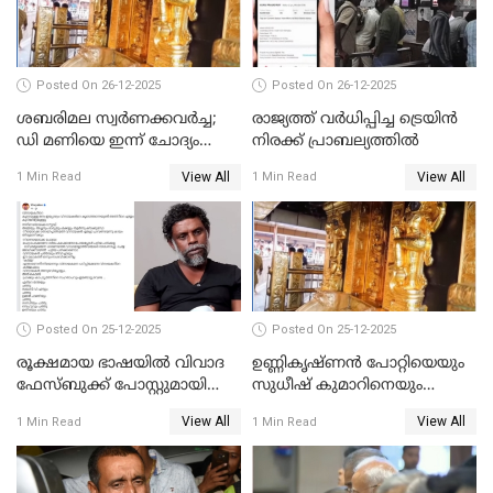
Posted On 26-12-2025
Posted On 26-12-2025
ശബരിമല സ്വര്‍ണക്കവര്‍ച്ച;
രാജ്യത്ത് വര്‍ധിപ്പിച്ച ട്രെയിന്‍
ഡി മണിയെ ഇന്ന് ചോദ്യം
നിരക്ക് പ്രാബല്യത്തില്‍
ചെയ്യും
View All
View All
1 Min Read
1 Min Read
Posted On 25-12-2025
Posted On 25-12-2025
രൂക്ഷമായ ഭാഷയിൽ വിവാദ
ഉണ്ണികൃഷ്ണന്‍ പോറ്റിയെയും
ഫേസ്ബുക്ക് പോസ്റ്റുമായി
സുധീഷ് കുമാറിനെയും
നടൻ വിനായകൻ
വീണ്ടും ചോദ്യം ചെയ്ത് SIT
View All
View All
1 Min Read
1 Min Read