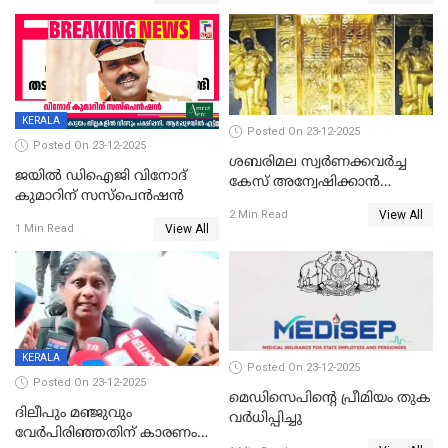
KERALA
Posted On 23-12-2025
Posted On 23-12-2025
ശബരിമല സ്വര്‍ണക്കവര്‍ച്ച
ജയിൽ ഡിഐജി വിനോദ്
കേസ് അന്വേഷിക്കാന്‍
കുമാറിന് സസ്പെൻഷൻ
തയ്യാറെന്ന് CBI
View All
2 Min Read
View All
1 Min Read
KERALA
Posted On 23-12-2025
Posted On 23-12-2025
മെഡിസെപിന്റെ പ്രീമിയം തുക
ദിലീപും മഞ്ജുവും
വർധിപ്പിച്ചു
വേർപിരിഞ്ഞതിന് കാരണം