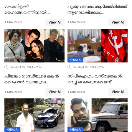
മകരവിളക്ക്
പുതുവത്സരം ആടിത്തിമിർത്ത്
മഹോത്സവത്തിനായി
ആഘോഷിക്കാം;
ശബരിമല നട തുറന്നു;
ബാറുകള്‍ക്ക് 12 മണി വരെ
View All
View All
1 Min Read
1 Min Read
സന്നിധാനത്ത് വൻ
പ്രവര്‍ത്തനാനുമതി
ഭക്തജനത്തിരക്ക്
KERALA
Posted On 30-12-2025
Posted On 29-12-2025
പ്രിയങ്കാ ​ഗാന്ധിയുടെ മകൻ
സിപിഐഎം വസ്തുതകൾ
റൈഹാൻ വാദ്രയുടെ
മറച്ച് വെക്കുന്നുവെന്ന്
വിവാഹനിശ്ചയം
സിപിഐ, 'പത്മകുമാറിനെ
View All
View All
1 Min Read
1 Min Read
കഴിഞ്ഞതായി റിപ്പോർട്ട്
സംരക്ഷിച്ചത്
തിരിച്ചടിച്ചു',വെള്ളാപ്പള്ളിയെ
ന്യായീകരിക്കുന്നതിലും
CPIഎക്സിക്യൂട്ടീവിൽ
വിമർശനം
KERALA
KERALA