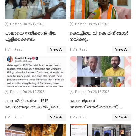
Posted On 26-12-2025
Posted On 26-12-2025
പാലായെ നയിക്കാന്‍ ദിയ
കൊച്ചിയെ വി.കെ മിനിമോള്‍
പുളിക്കക്കണ്ടം
നയിക്കും
View All
View All
1 Min Read
1 Min Read
Posted On 26-12-2025
Posted On 26-12-2025
നൈജീരിയയിലെ ISIS
കോണ്‍ഗ്രസ്
കേന്ദ്രങ്ങളെ ആക്രമിച്ചുവെന്ന്
നേതാവിനെതിരെകേസ്;
ട്രംപ്
മുഖ്യമന്ത്രിയും ഉണ്ണികൃഷ്ണന്‍
View All
View All
1 Min Read
1 Min Read
പോറ്റിയും ഒപ്പമുള്ള AI ചിത്രം
പങ്കുവെച്ചു