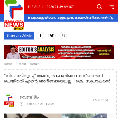
TUE AUG 11, 2026 01:39 AM IST
ആറന്മുളയിലെ വെള്ളപ്പൊക്ക രക്ഷാപ്രവര്‍ത്തനത്തിന് 
Share this Article
Home
Latest
Kerala
"നിലപാടിലുറച്ച് തന്നെ, രാഹുലിനെ സസ്പെൻഡ്
ചെയ്തത് എന്‍റെ അറിവോടെയല്ല'': കെ. സുധാകരൻ
വെബ് ടീം
1 Min Read
Posted On 26-11-2025