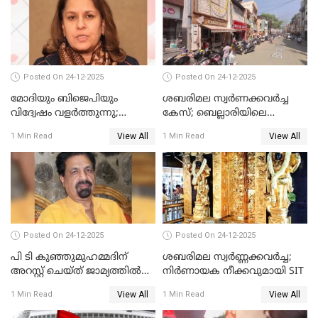
Posted On 24-12-2025
Posted On 24-12-2025
മോദിയും ബിജെപിയും
ശബരിമല സ്വര്‍ണക്കവര്‍ച്ച
വിദ്വേഷം വളർത്തുന്നു;
കേസ്; ബെല്ലാരിയിലെ
പ്രതിഷേധവിമായി
ജ്വല്ലറിയില്‍ പരിശോധന
View All
View All
1 Min Read
1 Min Read
കോൺഗ്രസ്
Posted On 24-12-2025
Posted On 24-12-2025
പി ടി കുഞ്ഞുമുഹമ്മദിന്
ശബരിമല സ്വര്‍ണ്ണക്കവര്‍ച്ച;
അറസ്റ്റ് ചെയ്ത് ജാമ്യത്തില്‍
നിർണായക നീക്കവുമായി SIT
വിട്ടു
View All
View All
1 Min Read
1 Min Read