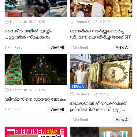
Posted On 25-12-2025
Posted On 25-12-2025
നൈജീരിയയിൽ മുസ്ലീം
ശബരിമല സ്വര്‍ണ്ണക്കവര്‍ച്ച;
പള്ളിയില്‍ സ്‌ഫോടനം
ഡി. മണിയെ തിരിച്ചറിഞ്ഞ് SIT
View All
View All
1 Min Read
1 Min Read
KERALA
Posted On 25-12-2025
Posted On 24-12-2025
ക്രിസ്മസിനെ വരവേറ്റ് ലോകം
ലോക്ഭവൻ ജീവനക്കാർക്ക്
View All
ക്രിസ്മസിന് അവധി ഇല്ല;
1 Min Read
ഹാജരാവാൻ ഉത്തരവ്
View All
1 Min Read