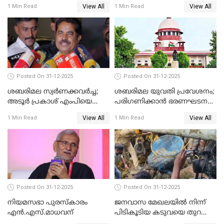
View All
View All
1 Min Read
1 Min Read
Posted On 31-12-2025
Posted On 31-12-2025
ശബരിമല സ്വര്‍ണക്കവര്‍ച്ച;
ശബരിമല യുവതി പ്രവേശനം;
അടൂര്‍ പ്രകാശ് എംപിയെ
പരിഗണിക്കാന്‍ ഭരണഘടന
ചോദ്യം ചെയ്യാൻ SIT
ബെഞ്ച്
View All
View All
1 Min Read
1 Min Read
Posted On 31-12-2025
Posted On 31-12-2025
നിയമസഭാ പുരസ്‌കാരം
ജനവാസ മേഖലയിൽ നിന്ന്
എൻ.എസ്.മാധവന്
പിടികൂടിയ കടുവയെ തുറന്നു
വിട്ടു