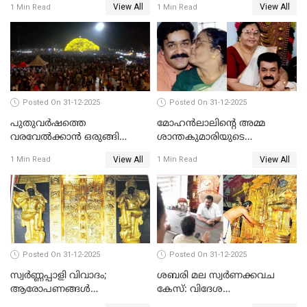
View All
View All
1 Min Read
1 Min Read
Posted On 31-12-2025
Posted On 31-12-2025
പുതുവര്‍ഷത്തെ
മോഹന്‍ലാലിന്റെ അമ്മ
വരവേല്‍ക്കാന്‍ ഒരുങ്ങി
ശാന്തകുമാരിയുടെ
ലോകം
സംസ്‌കാരം ഇന്ന്
View All
View All
1 Min Read
1 Min Read
Posted On 31-12-2025
Posted On 31-12-2025
സ്വർണ്ണപ്പാളി വിവാദം;
ശബരി മല സ്വർണക്കവച
ആരോപണങ്ങൾ
കേസ്: വിദേശ
അവസാനിക്കുന്നില്ല
വ്യവസായിയുടെ ആരോപണം