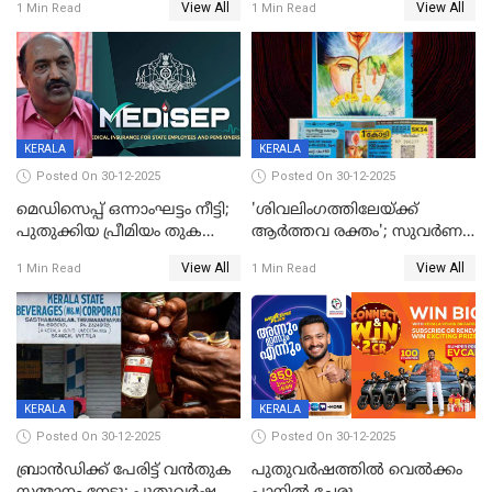
View All
View All
1 Min Read
1 Min Read
നിഷേധിച്ച് ഡി മണി
KERALA
KERALA
Posted On 30-12-2025
Posted On 30-12-2025
മെഡിസെപ്പ് ഒന്നാംഘട്ടം നീട്ടി;
'ശിവലിംഗത്തിലേയ്ക്ക്
പുതുക്കിയ പ്രീമിയം തുക
ആര്‍ത്തവ രക്തം'; സുവര്‍ണ
ഈടാക്കുക ജനുവരി 31
കേരളം ലോട്ടറിയിലെ
View All
View All
1 Min Read
1 Min Read
മുതൽ
ചിത്രത്തിനെതിരെ ഹിന്ദു
ഐക്യവേദി പരാതി നൽകി
KERALA
KERALA
Posted On 30-12-2025
Posted On 30-12-2025
ബ്രാൻഡിക്ക് പേരിട്ട് വൻതുക
പുതുവർഷത്തിൽ വെൽക്കം