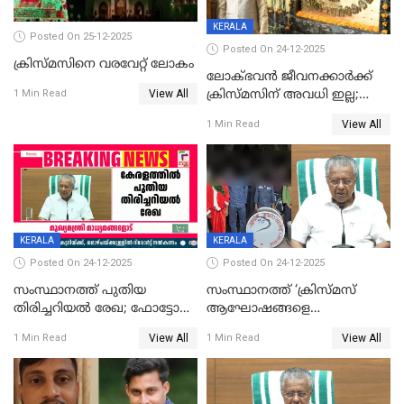
KERALA
Posted On 25-12-2025
Posted On 24-12-2025
ക്രിസ്മസിനെ വരവേറ്റ് ലോകം
ലോക്ഭവൻ ജീവനക്കാർക്ക്
View All
ക്രിസ്മസിന് അവധി ഇല്ല;
1 Min Read
ഹാജരാവാൻ ഉത്തരവ്
View All
1 Min Read
KERALA
KERALA
Posted On 24-12-2025
Posted On 24-12-2025
സംസ്ഥാനത്ത് പുതിയ
സംസ്ഥാനത്ത് ‘ക്രിസ്മസ്
തിരിച്ചറിയല്‍ രേഖ; ഫോട്ടോ
ആഘോഷങ്ങളെ
പതിപ്പിച്ച നേറ്റിവിറ്റി കാര്‍ഡ്
കടന്നാക്രമിയ്ക്കുന്നു; എല്ലാ
View All
View All
1 Min Read
1 Min Read
നല്‍കുമെന്ന് മുഖ്യമന്ത്രി; SIR
ആക്രമണങ്ങൾക്കും പിന്നിലും
ഹെല്‍പ് ഡസ്‌കുകള്‍
സംഘപരിവാർ’; മുഖ്യമന്ത്രി
ആരംഭിക്കാന്‍ മന്ത്രിസഭാ
യോഗ തീരുമാനം