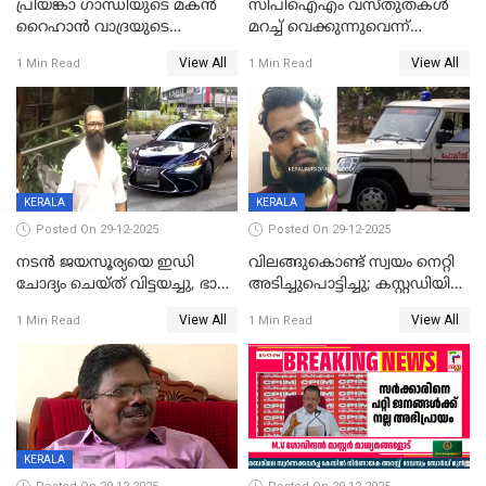
പ്രിയങ്കാ ​ഗാന്ധിയുടെ മകൻ
സിപിഐഎം വസ്തുതകൾ
റൈഹാൻ വാദ്രയുടെ
മറച്ച് വെക്കുന്നുവെന്ന്
വിവാഹനിശ്ചയം
സിപിഐ, 'പത്മകുമാറിനെ
View All
View All
1 Min Read
1 Min Read
കഴിഞ്ഞതായി റിപ്പോർട്ട്
സംരക്ഷിച്ചത്
തിരിച്ചടിച്ചു',വെള്ളാപ്പള്ളിയെ
ന്യായീകരിക്കുന്നതിലും
CPIഎക്സിക്യൂട്ടീവിൽ
വിമർശനം
KERALA
KERALA
Posted On 29-12-2025
Posted On 29-12-2025
നടൻ ജയസൂര്യയെ ഇഡി
വിലങ്ങുകൊണ്ട് സ്വയം നെറ്റി
ചോദ്യം ചെയ്ത് വിട്ടയച്ചു, ഭാര്യ
അടിച്ചുപൊട്ടിച്ചു; കസ്റ്റഡിയിൽ
സരിതയുടെയും
എടുക്കുന്നതിനിടെ
View All
View All
1 Min Read
1 Min Read
മൊഴിയെടുത്തു
വധശ്രമക്കേസ് പ്രതി
വിലങ്ങുമായി രക്ഷപ്പെട്ടു;
വ്യാപക തെരച്ചിൽ
KERALA