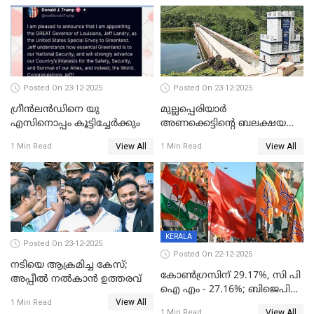
Posted On 23-12-2025
Posted On 23-12-2025
ഗ്രീന്‍ലന്‍ഡിനെ യു
മുല്ലപ്പെരിയാര്‍
എസിനൊപ്പം കൂട്ടിച്ചേര്‍ക്കും
അണക്കെട്ടിന്റെ ബലക്ഷയ
നിര്‍ണയം; പരിശോധന ഇന്ന്
View All
View All
1 Min Read
1 Min Read
തുടങ്ങും
KERALA
Posted On 23-12-2025
Posted On 22-12-2025
നടിയെ ആക്രമിച്ച കേസ്;
കോൺഗ്രസിന് 29.17%, സി പി
അപ്പീൽ നൽകാൻ ഉത്തരവ്
ഐ എം - 27.16%; ബിജെപി
View All
20% കടന്നത്
1 Min Read
View All
1 Min Read