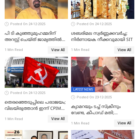
Posted On 24-12-2025
Posted On 24-12-2025
പി ടി കുഞ്ഞുമുഹമ്മദിന്
ശബരിമല സ്വര്‍ണ്ണക്കവര്‍ച്ച;
അറസ്റ്റ് ചെയ്ത് ജാമ്യത്തില്‍
നിർണായക നീക്കവുമായി SIT
വിട്ടു
View All
View All
1 Min Read
1 Min Read
LATEST NEWS
Posted On 24-12-2025
Posted On 23-12-2025
തെരഞ്ഞെടുപ്പിലെ പരാജയം;
ക്യാമറയും ടച്ച് സ്ക്രീനും
വിലയിരുത്താന്‍ ഇന്ന് CPIM
വേണ്ട, കീപാഡ് മതി;
യോഗം
View All
സ്ത്രീകൾക്ക് സ്മാർട്ട് ഫോൺ
1 Min Read
View All
1 Min Read
വിലക്കി രാജ്യത്തെ ഒരു
പഞ്ചായത്ത്