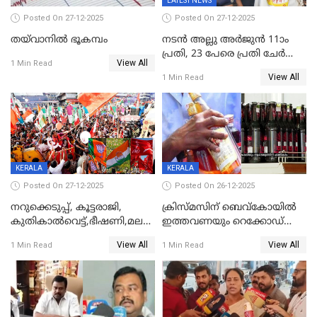
LATEST NEWS
Posted On 27-12-2025
Posted On 27-12-2025
തയ്‌വാനിൽ ഭൂകമ്പം
നടൻ അല്ലു അർജുൻ 11ാം
പ്രതി, 23 പേരെ പ്രതി ചേർത്ത്
View All
1 Min Read
കുറ്റപത്രം സമർപ്പിച്ചു
View All
1 Min Read
KERALA
KERALA
Posted On 27-12-2025
Posted On 26-12-2025
നറുക്കെടുപ്പ്, കൂട്ടരാജി,
ക്രിസ്മസിന് ബെവ്‌കോയിൽ
കുതികാൽവെട്ട്,ഭീഷണി,മലബാറിലാകട്ടെ
ഇത്തവണയും റെക്കോഡ്
ട്വിസ്റ്റോട് ട്വിസ്റ്റും; അടിമുടി
വിൽപ്പന;കഴിഞ്ഞവർഷത്തേക്ക
View All
View All
1 Min Read
1 Min Read
നാടകീയമായി പഞ്ചായത്ത്
53 കോടി രൂപയുടെ അധിക
പ്രസിഡന്‍റ് തെരഞ്ഞെടുപ്പ്
വിൽപ്പന; മലയാളി കുടിച്ചു
തീർത്തത് 333 കോടിയുടെ
മദ്യം