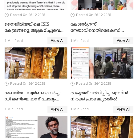
Posted On 26-12-2025
Posted On 26-12-2025
നൈജീരിയയിലെ ISIS
കോണ്‍ഗ്രസ്
കേന്ദ്രങ്ങളെ ആക്രമിച്ചുവെന്ന്
നേതാവിനെതിരെകേസ്;
ട്രംപ്
മുഖ്യമന്ത്രിയും ഉണ്ണികൃഷ്ണന്‍
View All
View All
1 Min Read
1 Min Read
പോറ്റിയും ഒപ്പമുള്ള AI ചിത്രം
പങ്കുവെച്ചു
Posted On 26-12-2025
Posted On 26-12-2025
ശബരിമല സ്വര്‍ണക്കവര്‍ച്ച;
രാജ്യത്ത് വര്‍ധിപ്പിച്ച ട്രെയിന്‍
ഡി മണിയെ ഇന്ന് ചോദ്യം
നിരക്ക് പ്രാബല്യത്തില്‍
ചെയ്യും
View All
View All
1 Min Read
1 Min Read