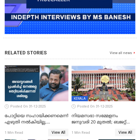
RELATED STORIES
View all news
KERALA
Posted On 31-12-2025
Posted On 31-12-2025
പോറ്റിയെ സഹായിക്കണമെന്ന്
നിയമസഭാ സമ്മേളനം
എഴുതി നൽകിയില്ല,
ജനുവരി 20 മുതല്‍; ബജറ്റ്
ജനങ്ങളെ
അവതരണം അവസാനവാരം;
View All
View All
1 Min Read
1 Min Read
തെറ്റിദ്ധരിപ്പിക്കരുത്,
മന്ത്രിസഭാ