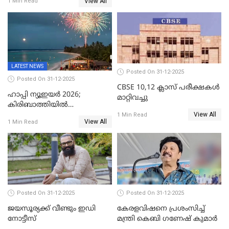
View All
1 Min Read
വൈദികനും ഭാര്യയ്ക്കും
ഉൾപ്പെടെ 11പേർക്കും ജാമ്യം
LATEST NEWS
Posted On 31-12-2025
Posted On 31-12-2025
CBSE 10,12 ക്ലാസ് പരീക്ഷകള്‍
ഹാപ്പി ന്യൂഇയർ 2026;
മാറ്റിവച്ചു
കിരിബാത്തിയിൽ
View All
പുതുവർഷമെത്തി
1 Min Read
View All
1 Min Read
Posted On 31-12-2025
Posted On 31-12-2025
ജയസൂര്യക്ക് വീണ്ടും ഇഡി
കേരളവിഷനെ പ്രശംസിച്ച്
നോട്ടീസ്
മന്ത്രി കെബി ഗണേഷ് കുമാര്‍