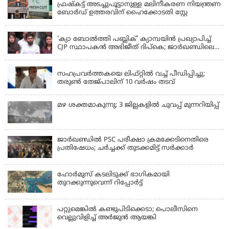
ഫ്രഷ്‌കട്ട് അടച്ചുപൂട്ടാനുള്ള മലിനീകരണ നിയന്ത്രണ
ബോർഡ് ഉത്തരവിന് ഹൈക്കോടതി സ്റ്റേ
KERALA
'ക്യാ ബോൽത്തി പബ്ലിക്' ക്യാമ്പയിൻ പ്രഖ്യാപിച്ച്
CJP സ്ഥാപകൻ അഭിജീത് ദിപ്കെ; ജാർഖണ്ഡിലെ
വിദ്യാർത്ഥി പ്രക്ഷോഭത്തിലും മറുപടി
LATEST NEWS
സഹപ്രവർത്തകയെ ലിഫ്റ്റിൽ വച്ച് പീഡിപ്പിച്ചു;
തരുൺ തേജ്‌പാലിന് 10 വർഷം തടവ്
മഴ ശക്തമാകുന്നു; 3 ജില്ലകളിൽ ചുവപ്പ് മുന്നറിയിപ്പ്
ജാര്‍ഖണ്ഡില്‍ PSC പരീക്ഷാ ക്രമക്കേടിനെതിരെ
പ്രതിഷേധം; ചര്‍ച്ചക്ക് തുടക്കമിട്ട് സർക്കാർ
ഹോര്‍മുസ് കടലിടുക്ക് ഭാഗികമായി
തുറക്കുന്നുവെന്ന് റിപ്പോര്‍ട്ട്
പറ്റുമെങ്കിൽ കണ്ടുപിടിക്കെടാ; പൊലീസിനെ
വെല്ലുവിളിച്ച് അർജുൻ ആയങ്കി