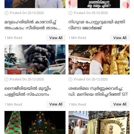
Posted On 25-12-2025
Posted On 25-12-2025
മദ്യലഹരിയിൽ കാറോടിച്ച്
നിഗൂഢ പോസ്റ്ററുമായി മന്ത്രി
അപകടം: സീരിയൽ താരം
വീണാ ജോർജ്ജ്
സിദ്ധാർത്ഥ് പ്രഭുവിനെതിരെ
View All
View All
1 Min Read
1 Min Read
കേസെടുത്തു
Posted On 25-12-2025
Posted On 25-12-2025
നൈജീരിയയിൽ മുസ്ലീം
ശബരിമല സ്വര്‍ണ്ണക്കവര്‍ച്ച;
പള്ളിയില്‍ സ്‌ഫോടനം
ഡി. മണിയെ തിരിച്ചറിഞ്ഞ് SIT
View All
View All
1 Min Read
1 Min Read