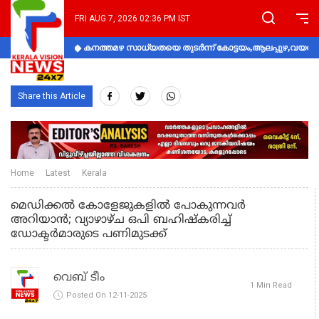
FRI AUG 7, 2026 02:36 PM IST
കനത്തമഴ സാധ്യതയെ തുടർന്ന് കോട്ടയം,ആലപ്പുഴ,വയനാട്
Share this Article
Home
Latest
Kerala
മെഡിക്കൽ കോളേജുകളിൽ പോകുന്നവർ
അറിയാൻ; വ്യാഴാഴ്ച ഒപി ബഹിഷ്‌കരിച്ച്
ഡോക്ടര്‍മാരുടെ പണിമുടക്ക്
വെബ് ടീം
1 Min Read
Posted On 12-11-2025