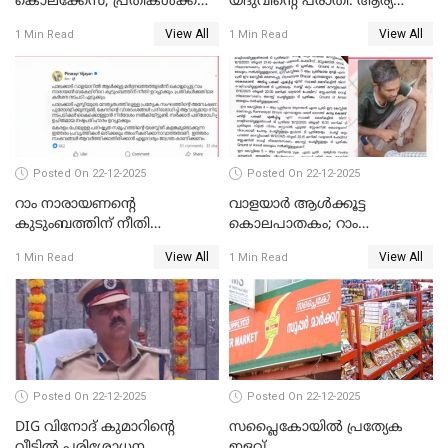
കൊലക്കേസ്; പ്രതികള്‍ക്ക്
യദുവിന്റെ പരാതി: ആര്യ
വീണ്ടും പരോള്‍
രാജേന്ദ്രനും സച്ചിൻ ദേവിനും
View All
View All
1 Min Read
1 Min Read
കോടതി നോട്ടീസ്
Posted On 22-12-2025
Posted On 22-12-2025
റാം നാരായണന്റെ
വാളയാർ ആൾക്കൂട്ട
കുടുംബത്തിന് നീതി
കൊലപാതകം; റാം
ഉറപ്പാക്കും; പിണറായി
നാരായണൻ നേരിട്ടത് ക്രൂര
View All
View All
1 Min Read
1 Min Read
വിജയന്‍
പീഡനം
Posted On 22-12-2025
Posted On 22-12-2025
DIG വിനോദ് കുമാറിന്റെ
സപ്ലൈകോയിൽ പ്രത്യേക
വീട്ടില്‍ പരിശോധന
ഇളവ്