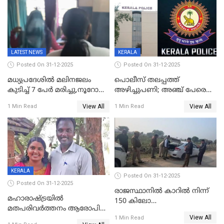
സാങ്കൽപ്പിക കഥകൾ
യോഗതീരുമാനങ്ങൾ
പ്രചരിപ്പിക്കുന്നുവെന്നും
കടകംപള്ളി സുരേന്ദ്രൻ
LATEST NEWS
KERALA
Posted On 31-12-2025
Posted On 31-12-2025
മധ്യപ്രദേശിൽ മലിനജലം
പൊലീസ് തലപ്പത്ത്
കുടിച്ച് 7 പേർ മരിച്ചു,നൂറോളം
അഴിച്ചുപണി; അഞ്ച് പേരെ
പേർ ഗുരുതരാവസ്ഥയിൽ
ഐജി റാങ്കിലേക്ക്
View All
View All
1 Min Read
1 Min Read
ഉയർത്തി,അജിതാ ബീഗം
ക്രൈംബ്രാഞ്ച് ഐജി,
എസ്.ശ്യാംസുന്ദർ
ഇന്റലിജൻസ് ഐജി
KERALA
Posted On 31-12-2025
Posted On 31-12-2025
രാജസ്ഥാനിൽ കാറിൽ നിന്ന്
മഹാരാഷ്ട്രയിൽ
150 കിലോ
മതപരിവർത്തനം ആരോപിച്ചു
സ്ഫോടകവസ്തുക്കൾ
View All
അറസ്റ്റിലായ മലയാളി
1 Min Read
പിടികൂടി