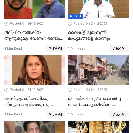
KERALA
Posted On 24-12-2025
Posted On 24-12-2025
ദിലീപിന് നല്‍കിയ
വൈകിട്ട് മുഖ്യമന്ത്രി
ആനുകൂല്യം വേണം'; രണ്ടാം
മാധ്യമങ്ങളെ കാണും
പ്രതി മാര്‍ട്ടിന്‍
View All
View All
1 Min Read
1 Min Read
ഹൈക്കോടതിയില്‍
Posted On 24-12-2025
Posted On 24-12-2025
മോദിയും ബിജെപിയും
ശബരിമല സ്വര്‍ണക്കവര്‍ച്ച
വിദ്വേഷം വളർത്തുന്നു;
കേസ്; ബെല്ലാരിയിലെ
പ്രതിഷേധവിമായി
ജ്വല്ലറിയില്‍ പരിശോധന
View All
View All
1 Min Read
1 Min Read
കോൺഗ്രസ്