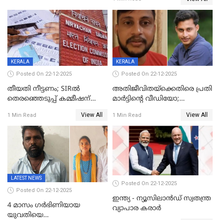
തിരുവനന്തപുരത്ത് മാത്രം,
തദ്ദേശത്തിലെ യഥാർത്ഥ
കണക്ക് പുറത്ത്
KERALA
KERALA
Posted On 22-12-2025
Posted On 22-12-2025
തീയതി നീട്ടണം; SIRൽ
അതിജീവിതയ്‌ക്കെതിരെ പ്രതി
തെരഞ്ഞെടുപ്പ് കമ്മീഷന്
മാർട്ടിന്റെ വീഡിയോ;
കത്തയച്ച് കേരളം
പ്രചരിപ്പിച്ച മൂന്നുപേർ
View All
View All
1 Min Read
1 Min Read
അറസ്റ്റിൽ; നൂറോളം
സൈറ്റുകളിൽ നിന്നും
വിഡിയോ നീക്കം ചെയ്യാനും
പൊലീസ്
LATEST NEWS
Posted On 22-12-2025
Posted On 22-12-2025
ഇന്ത്യ - ന്യൂസിലാൻഡ് സ്വതന്ത്ര
4 മാസം ഗർഭിണിയായ
വ്യാപാര കരാർ
യുവതിയെ