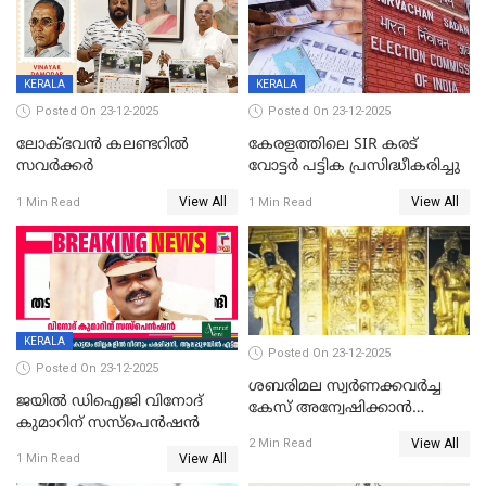
KERALA
KERALA
Posted On 23-12-2025
Posted On 23-12-2025
ലോക്ഭവൻ കലണ്ടറിൽ
കേരളത്തിലെ SIR കരട്
സവർക്കർ
വോട്ടര്‍ പട്ടിക പ്രസിദ്ധീകരിച്ചു
View All
View All
1 Min Read
1 Min Read
KERALA
Posted On 23-12-2025
Posted On 23-12-2025
ശബരിമല സ്വര്‍ണക്കവര്‍ച്ച
ജയിൽ ഡിഐജി വിനോദ്
കേസ് അന്വേഷിക്കാന്‍
കുമാറിന് സസ്പെൻഷൻ
തയ്യാറെന്ന് CBI
View All
2 Min Read
View All
1 Min Read