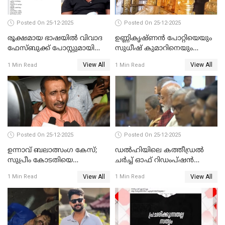
Posted On 25-12-2025
Posted On 25-12-2025
രൂക്ഷമായ ഭാഷയിൽ വിവാദ
ഉണ്ണികൃഷ്ണന്‍ പോറ്റിയെയും
ഫേസ്ബുക്ക് പോസ്റ്റുമായി
സുധീഷ് കുമാറിനെയും
നടൻ വിനായകൻ
വീണ്ടും ചോദ്യം ചെയ്ത് SIT
View All
View All
1 Min Read
1 Min Read
Posted On 25-12-2025
Posted On 25-12-2025
ഉന്നാവ് ബലാത്സംഗ കേസ്;
ഡൽഹിയിലെ കത്തീഡ്രൽ
സുപ്രീം കോടതിയെ
ചർച്ച് ഓഫ് റിഡംപ്ഷൻ
സമീപിക്കാനൊരുങ്ങി
സന്ദർശിച്ച് പ്രധാനമന്ത്രി
View All
View All
1 Min Read
1 Min Read
അതിജീവിത