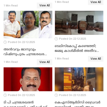
View All
വെട്ടിക്കൊലപ്പെടുത്തി
1 Min Read
View All
1 Min Read
പിതാവും സഹോദരനും;
ദുരഭിമാനക്കൊലയിൽ
നടുങ്ങി കർണാടക
Posted On 22-12-2025
Posted On 22-12-2025
ടെലിസ്‌കോപ്പ് കണ്ടെത്തി;
അൻവറും ജാനുവും
ജമ്മു കാശ്മീരില്‍ അതീവ
വിഷ്ണുപുരം ചന്ദ്രശേഖരന്റെ
ജാഗ്രത നിര്‍ദ്ദേശം
View All
പാർട്ടിയും UDF
1 Min Read
View All
1 Min Read
അസോസിയേറ്റ് അംഗങ്ങൾ;
അസോസിയേറ്റ്
അംഗമാകാനില്ലെന്നും
UDFലേക്കില്ലെന്നും
വിഷ്ണുപുരം ചന്ദ്രശേഖരൻ
Posted On 22-12-2025
Posted On 22-12-2025
ടി പി ചന്ദ്രശേഖരന്‍
കെഎസ്ആർടിസി ഡ്രൈവർ