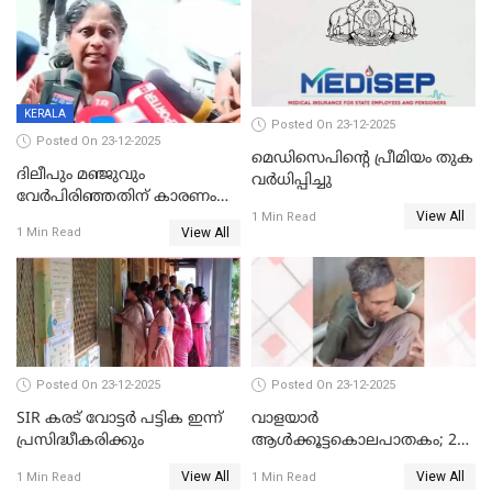
KERALA
Posted On 23-12-2025
Posted On 23-12-2025
മെഡിസെപിന്റെ പ്രീമിയം തുക
ദിലീപും മഞ്ജുവും
വർധിപ്പിച്ചു
വേർപിരിഞ്ഞതിന് കാരണം
View All
ദിലീപ് മഞ്ജുവിന് നൽകിയ ആ
1 Min Read
View All
1 Min Read
പഴയ മൊബൈലിൽ നിന്ന്
കണ്ടെത്തിയ ചാറ്റിൽ
നിന്നാണ്; എട്ടാം പ്രതിക്ക്
മോട്ടീവ് ഉണ്ടായിരുന്നെന്നും
അഡ്വ. ടി.ബി മിനി
Posted On 23-12-2025
Posted On 23-12-2025
SIR കരട് വോട്ടര്‍ പട്ടിക ഇന്ന്
വാളയാർ
പ്രസിദ്ധീകരിക്കും
ആൾക്കൂട്ടകൊലപാതകം; 2
പേർ കൂടി കസ്റ്റഡിയിൽ
View All
View All
1 Min Read
1 Min Read