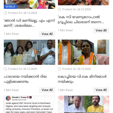
KERALA
Posted On 26-12-2025
Posted On 26-12-2025
'കെ സി വേണുഗോപാല്‍
‘ഞാൻ ഡി മണിയല്ല, എം എസ്
ഗ്രൂപ്പിലെ ചിലരാണ് തന്നെ
മണി’; ശബരിമല
തഴഞ്ഞത്'; ലാലി ജെയിംസ്
View All
സ്വർണക്കവർച്ചയുമായി ഒരു
1 Min Read
View All
1 Min Read
ബന്ധവും ഇല്ലെന്ന് എസ്ഐടി
ചോദ്യം ചെയ്ത ദിണ്ടിഗലിലെ
വ്യവസായി
Posted On 26-12-2025
Posted On 26-12-2025
പാലായെ നയിക്കാന്‍ ദിയ
കൊച്ചിയെ വി.കെ മിനിമോള്‍
പുളിക്കക്കണ്ടം
നയിക്കും
View All
View All
1 Min Read
1 Min Read