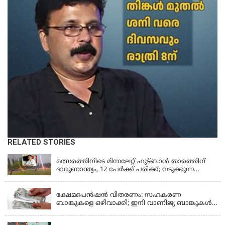
RELATED STORIES
LATEST NEWS
മത്സരത്തിനിടെ മിന്നലേറ്റ് ഫുട്‌ബാൾ താരത്തിന്
ദാരുണാന്ത്യം, 12 പേർക്ക് പരിക്ക്; നടുക്കുന്ന
വീഡിയോ
KERALA
ക്ഷേമപെൻഷൻ വിതരണം: സഹകരണ
ബാങ്കുകളെ ഒഴിവാക്കി; ഇനി വാണിജ്യ ബാങ്കുകൾ
മാത്രം
KERALA