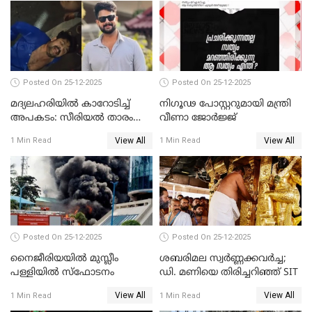
Posted On 25-12-2025
Posted On 25-12-2025
മദ്യലഹരിയിൽ കാറോടിച്ച്
നിഗൂഢ പോസ്റ്ററുമായി മന്ത്രി
അപകടം: സീരിയൽ താരം
വീണാ ജോർജ്ജ്
സിദ്ധാർത്ഥ് പ്രഭുവിനെതിരെ
View All
View All
1 Min Read
1 Min Read
കേസെടുത്തു
Posted On 25-12-2025
Posted On 25-12-2025
നൈജീരിയയിൽ മുസ്ലീം
ശബരിമല സ്വര്‍ണ്ണക്കവര്‍ച്ച;
പള്ളിയില്‍ സ്‌ഫോടനം
ഡി. മണിയെ തിരിച്ചറിഞ്ഞ് SIT
View All
View All
1 Min Read
1 Min Read