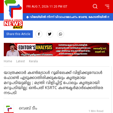
FRI AUG 7, 2026 11:20 PM IST
വിജയ്‌യിൽ നിന്ന് വിവാഹമോചനം വേണ്ട; കോടതിയിൽ നിലപാ
Share this Article
Home
Latest
Kerala
യാത്രക്കാർ കണ്‍ട്രോള്‍ റൂമിലേക്ക് വിളിക്കുമ്പോള്‍
ഫോണ്‍ എടുക്കാതിരിക്കുകയും കൃത്യമായ
മറുപടിയുമില്ല ; മന്ത്രി വിളിച്ചിട്ട് പോലും കൃത്യമായി
മറുപടിയില്ല; ഒന്‍പത് KSRTC കണ്ടക്ടര്‍മാര്‍ക്കെതിരേ
നടപടി
വെബ് ടീം
1 Min Read