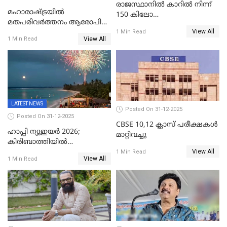
രാജസ്ഥാനിൽ കാറിൽ നിന്ന്
മഹാരാഷ്ട്രയിൽ
150 കിലോ
മതപരിവർത്തനം ആരോപിച്ചു
സ്ഫോടകവസ്തുക്കൾ
View All
അറസ്റ്റിലായ മലയാളി
1 Min Read
പിടികൂടി
View All
1 Min Read
വൈദികനും ഭാര്യയ്ക്കും
ഉൾപ്പെടെ 11പേർക്കും ജാമ്യം
LATEST NEWS
Posted On 31-12-2025
Posted On 31-12-2025
CBSE 10,12 ക്ലാസ് പരീക്ഷകള്‍
ഹാപ്പി ന്യൂഇയർ 2026;
മാറ്റിവച്ചു
കിരിബാത്തിയിൽ
View All
പുതുവർഷമെത്തി
1 Min Read
View All
1 Min Read