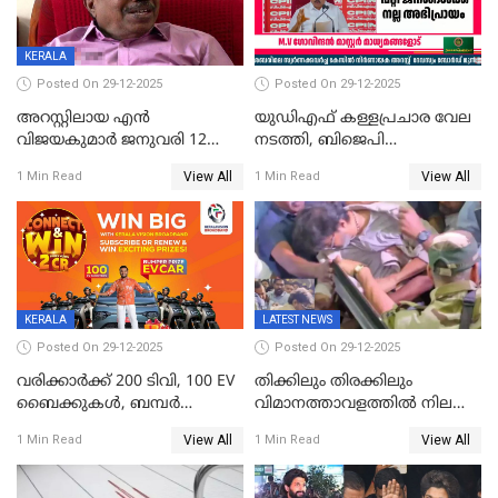
KERALA
Posted On 29-12-2025
Posted On 29-12-2025
അറസ്റ്റിലായ എൻ
യുഡിഎഫ് കള്ളപ്രചാര വേല
വിജയകുമാർ ജനുവരി 12
നടത്തി, ബിജെപി
വരെ റിമാൻഡിൽ;
ഹിന്ദുവർഗീയത പ്രചരിപ്പിച്ചു,
View All
View All
1 Min Read
1 Min Read
ജാമ്യാപേക്ഷ ഈ മാസം 31ന്
ശബരിമല അത്ര
പരിഗണിക്കും
തിരിച്ചടിയായില്ല,സർക്കാരിനെക്കുറ
ജനങ്ങൾക്ക് മികച്ച
അഭിപ്രായം, എല്‍ഡിഎഫ്
അധികാരം നിലനിര്‍ത്തും,
ലോക്സഭ
തെരഞ്ഞെടുപ്പിനേക്കാൾ 17
KERALA
LATEST NEWS
ലക്ഷം വോട്ട് ലഭിച്ചു
Posted On 29-12-2025
Posted On 29-12-2025
വരിക്കാർക്ക് 200 ടിവി, 100 EV
തിക്കിലും തിരക്കിലും
ബൈക്കുകൾ, ബമ്പർ
വിമാനത്താവളത്തില്‍ നിലത്ത്
സമ്മാനമായി EV കാർ
വീണ് വിജയ്
View All
View All
1 Min Read
1 Min Read
ഉൾപ്പെടെ 2 കോടി രൂപയുടെ
സമ്മാനങ്ങളുമായി
കേരളവിഷൻ ബ്രോഡ്ബാൻഡ്