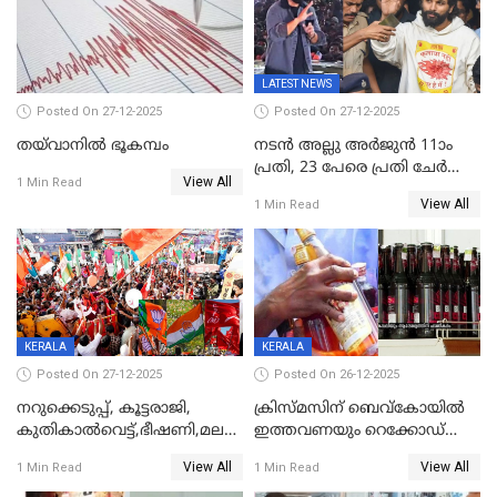
കണക്ട്&വിൻ
LATEST NEWS
Posted On 27-12-2025
Posted On 27-12-2025
തയ്‌വാനിൽ ഭൂകമ്പം
നടൻ അല്ലു അർജുൻ 11ാം
പ്രതി, 23 പേരെ പ്രതി ചേർത്ത്
View All
1 Min Read
കുറ്റപത്രം സമർപ്പിച്ചു
View All
1 Min Read
KERALA
KERALA
Posted On 27-12-2025
Posted On 26-12-2025
നറുക്കെടുപ്പ്, കൂട്ടരാജി,
ക്രിസ്മസിന് ബെവ്‌കോയിൽ
കുതികാൽവെട്ട്,ഭീഷണി,മലബാറിലാകട്ടെ
ഇത്തവണയും റെക്കോഡ്
ട്വിസ്റ്റോട് ട്വിസ്റ്റും; അടിമുടി
വിൽപ്പന;കഴിഞ്ഞവർഷത്തേക്ക
View All
View All
1 Min Read
1 Min Read
നാടകീയമായി പഞ്ചായത്ത്
53 കോടി രൂപയുടെ അധിക