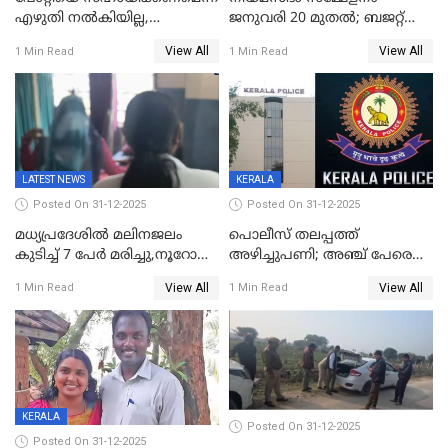
എഴുതി നൽകിയില്ല,
ജനുവരി 20 മുതല്‍; ബജറ്റ്
ജനങ്ങളെ
അവതരണം അവസാനവാരം;
View All
View All
1 Min Read
1 Min Read
തെറ്റിദ്ധരിപ്പിക്കരുത്,
മന്ത്രിസഭാ
സാങ്കൽപ്പിക കഥകൾ
യോഗതീരുമാനങ്ങൾ
പ്രചരിപ്പിക്കുന്നുവെന്നും
കടകംപള്ളി സുരേന്ദ്രൻ
LATEST NEWS
KERALA
Posted On 31-12-2025
Posted On 31-12-2025
മധ്യപ്രദേശിൽ മലിനജലം
പൊലീസ് തലപ്പത്ത്
കുടിച്ച് 7 പേർ മരിച്ചു,നൂറോളം
അഴിച്ചുപണി; അഞ്ച് പേരെ
പേർ ഗുരുതരാവസ്ഥയിൽ
ഐജി റാങ്കിലേക്ക്
View All
View All
1 Min Read
1 Min Read
ഉയർത്തി,അജിതാ ബീഗം
ക്രൈംബ്രാഞ്ച് ഐജി,
എസ്.ശ്യാംസുന്ദർ
ഇന്റലിജൻസ് ഐജി
KERALA
Posted On 31-12-2025
Posted On 31-12-2025