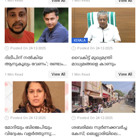
View All
View All
1 Min Read
1 Min Read
നല്‍കുമെന്ന് മുഖ്യമന്ത്രി; SIR
ആക്രമണങ്ങൾക്കും പിന്നിലും
ഹെല്‍പ് ഡസ്‌കുകള്‍
സംഘപരിവാർ’; മുഖ്യമന്ത്രി
ആരംഭിക്കാന്‍ മന്ത്രിസഭാ
യോഗ തീരുമാനം
KERALA
Posted On 24-12-2025
Posted On 24-12-2025
ദിലീപിന് നല്‍കിയ
വൈകിട്ട് മുഖ്യമന്ത്രി
ആനുകൂല്യം വേണം'; രണ്ടാം
മാധ്യമങ്ങളെ കാണും
പ്രതി മാര്‍ട്ടിന്‍
View All
View All
1 Min Read
1 Min Read
ഹൈക്കോടതിയില്‍
Posted On 24-12-2025
Posted On 24-12-2025
മോദിയും ബിജെപിയും
ശബരിമല സ്വര്‍ണക്കവര്‍ച്ച
വിദ്വേഷം വളർത്തുന്നു;
കേസ്; ബെല്ലാരിയിലെ