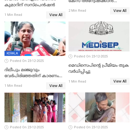
കേസ് അന്വേഷിക്കാന്‍
കുമാറിന് സസ്പെൻഷൻ
തയ്യാറെന്ന് CBI
View All
2 Min Read
View All
1 Min Read
KERALA
Posted On 23-12-2025
Posted On 23-12-2025
മെഡിസെപിന്റെ പ്രീമിയം തുക
ദിലീപും മഞ്ജുവും
വർധിപ്പിച്ചു
വേർപിരിഞ്ഞതിന് കാരണം
View All
ദിലീപ് മഞ്ജുവിന് നൽകിയ ആ
1 Min Read
View All
1 Min Read
പഴയ മൊബൈലിൽ നിന്ന്
കണ്ടെത്തിയ ചാറ്റിൽ
നിന്നാണ്; എട്ടാം പ്രതിക്ക്
മോട്ടീവ് ഉണ്ടായിരുന്നെന്നും
അഡ്വ. ടി.ബി മിനി
Posted On 23-12-2025
Posted On 23-12-2025