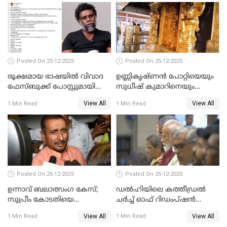
Posted On 25-12-2025
Posted On 25-12-2025
രൂക്ഷമായ ഭാഷയിൽ വിവാദ
ഉണ്ണികൃഷ്ണന്‍ പോറ്റിയെയും
ഫേസ്ബുക്ക് പോസ്റ്റുമായി
സുധീഷ് കുമാറിനെയും
നടൻ വിനായകൻ
വീണ്ടും ചോദ്യം ചെയ്ത് SIT
View All
View All
1 Min Read
1 Min Read
Posted On 25-12-2025
Posted On 25-12-2025
ഉന്നാവ് ബലാത്സംഗ കേസ്;
ഡൽഹിയിലെ കത്തീഡ്രൽ
സുപ്രീം കോടതിയെ
ചർച്ച് ഓഫ് റിഡംപ്ഷൻ
സമീപിക്കാനൊരുങ്ങി
സന്ദർശിച്ച് പ്രധാനമന്ത്രി
View All
View All
1 Min Read
1 Min Read
അതിജീവിത