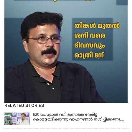
RELATED STORIES
E20 പെട്രോൾ വഴി ജനത്തെ നേരിട്ട്
കൊള്ളയടിക്കുന്നു; വാഹനങ്ങൾ നശിപ്പിക്കുന്നു,
ജീവിതങ്ങൾ നശിപ്പിക്കുന്നുവെന്നും രാഹുൽ ഗാന്ധി
KERALA