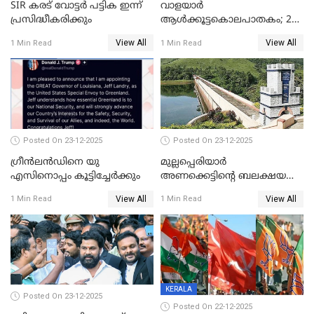
SIR കരട് വോട്ടര്‍ പട്ടിക ഇന്ന്
വാളയാർ
പ്രസിദ്ധീകരിക്കും
ആൾക്കൂട്ടകൊലപാതകം; 2
പേർ കൂടി കസ്റ്റഡിയിൽ
View All
View All
1 Min Read
1 Min Read
Posted On 23-12-2025
Posted On 23-12-2025
ഗ്രീന്‍ലന്‍ഡിനെ യു
മുല്ലപ്പെരിയാര്‍
എസിനൊപ്പം കൂട്ടിച്ചേര്‍ക്കും
അണക്കെട്ടിന്റെ ബലക്ഷയ
നിര്‍ണയം; പരിശോധന ഇന്ന്
View All
View All
1 Min Read
1 Min Read
തുടങ്ങും
KERALA
Posted On 23-12-2025
Posted On 22-12-2025