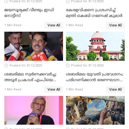
Posted On 31-12-2025
Posted On 31-12-2025
ജയസൂര്യക്ക് വീണ്ടും ഇഡി
കേരളവിഷനെ പ്രശംസിച്ച്
നോട്ടീസ്
മന്ത്രി കെബി ഗണേഷ് കുമാര്‍
View All
View All
1 Min Read
1 Min Read
Posted On 31-12-2025
Posted On 31-12-2025
ശബരിമല സ്വര്‍ണക്കവര്‍ച്ച;
ശബരിമല യുവതി പ്രവേശനം;
അടൂര്‍ പ്രകാശ് എംപിയെ
പരിഗണിക്കാന്‍ ഭരണഘടന
ചോദ്യം ചെയ്യാൻ SIT
ബെഞ്ച്
View All
View All
1 Min Read
1 Min Read