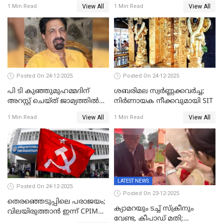
പ്രതിഷേധവിമായി
ജ്വല്ലറിയില്‍ പരിശോധന
View All
View All
1 Min Read
1 Min Read
കോൺഗ്രസ്
Posted On 24-12-2025
Posted On 24-12-2025
പി ടി കുഞ്ഞുമുഹമ്മദിന്
ശബരിമല സ്വര്‍ണ്ണക്കവര്‍ച്ച;
അറസ്റ്റ് ചെയ്ത് ജാമ്യത്തില്‍
നിർണായക നീക്കവുമായി SIT
വിട്ടു
View All
View All
1 Min Read
1 Min Read
LATEST NEWS
Posted On 24-12-2025
Posted On 23-12-2025
തെരഞ്ഞെടുപ്പിലെ പരാജയം;
ക്യാമറയും ടച്ച് സ്ക്രീനും
വിലയിരുത്താന്‍ ഇന്ന് CPIM
വേണ്ട, കീപാഡ് മതി;
യോഗം