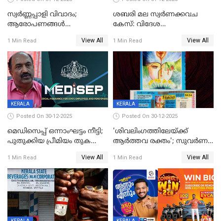
സ്വർണ്ണപ്പാളി വിവാദം;
ശബരി മല സ്വർണക്കവച
ആരോപണങ്ങൾ
കേസ്: വിദേശ
അവസാനിക്കുന്നില്ല
വ്യവസായിയുടെ ആരോപണം
View All
View All
1 Min Read
1 Min Read
നിഷേധിച്ച് ഡി മണി
KERALA
KERALA
Posted On 30-12-2025
Posted On 30-12-2025
മെഡിസെപ്പ് ഒന്നാംഘട്ടം നീട്ടി;
'ശിവലിംഗത്തിലേയ്ക്ക്
പുതുക്കിയ പ്രീമിയം തുക
ആര്‍ത്തവ രക്തം'; സുവര്‍ണ
ഈടാക്കുക ജനുവരി 31
കേരളം ലോട്ടറിയിലെ
View All
View All
1 Min Read
1 Min Read
മുതൽ
ചിത്രത്തിനെതിരെ ഹിന്ദു
ഐക്യവേദി പരാതി നൽകി
KERALA
KERALA