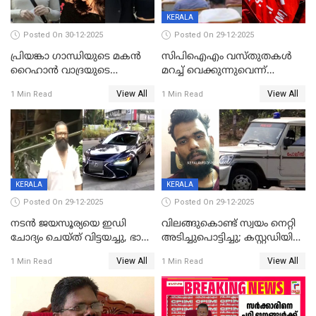
KERALA
Posted On 30-12-2025
Posted On 29-12-2025
പ്രിയങ്കാ ​ഗാന്ധിയുടെ മകൻ
സിപിഐഎം വസ്തുതകൾ
റൈഹാൻ വാദ്രയുടെ
മറച്ച് വെക്കുന്നുവെന്ന്
വിവാഹനിശ്ചയം
സിപിഐ, 'പത്മകുമാറിനെ
View All
View All
1 Min Read
1 Min Read
കഴിഞ്ഞതായി റിപ്പോർട്ട്
സംരക്ഷിച്ചത്
തിരിച്ചടിച്ചു',വെള്ളാപ്പള്ളിയെ
ന്യായീകരിക്കുന്നതിലും
CPIഎക്സിക്യൂട്ടീവിൽ
വിമർശനം
KERALA
KERALA
Posted On 29-12-2025
Posted On 29-12-2025
നടൻ ജയസൂര്യയെ ഇഡി
വിലങ്ങുകൊണ്ട് സ്വയം നെറ്റി
ചോദ്യം ചെയ്ത് വിട്ടയച്ചു, ഭാര്യ
അടിച്ചുപൊട്ടിച്ചു; കസ്റ്റഡിയിൽ
സരിതയുടെയും
എടുക്കുന്നതിനിടെ
View All
View All
1 Min Read
1 Min Read
മൊഴിയെടുത്തു
വധശ്രമക്കേസ് പ്രതി
വിലങ്ങുമായി രക്ഷപ്പെട്ടു;
വ്യാപക തെരച്ചിൽ