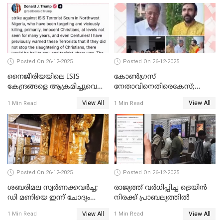
Posted On 26-12-2025
Posted On 26-12-2025
നൈജീരിയയിലെ ISIS
കോണ്‍ഗ്രസ്
കേന്ദ്രങ്ങളെ ആക്രമിച്ചുവെന്ന്
നേതാവിനെതിരെകേസ്;
ട്രംപ്
മുഖ്യമന്ത്രിയും ഉണ്ണികൃഷ്ണന്‍
View All
View All
1 Min Read
1 Min Read
പോറ്റിയും ഒപ്പമുള്ള AI ചിത്രം
പങ്കുവെച്ചു
Posted On 26-12-2025
Posted On 26-12-2025
ശബരിമല സ്വര്‍ണക്കവര്‍ച്ച;
രാജ്യത്ത് വര്‍ധിപ്പിച്ച ട്രെയിന്‍
ഡി മണിയെ ഇന്ന് ചോദ്യം
നിരക്ക് പ്രാബല്യത്തില്‍
ചെയ്യും
View All
View All
1 Min Read
1 Min Read