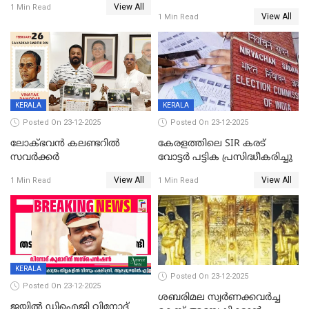
View All
സ്ത്രീകൾക്ക് സ്മാർട്ട് ഫോൺ
1 Min Read
View All
1 Min Read
വിലക്കി രാജ്യത്തെ ഒരു
പഞ്ചായത്ത്
KERALA
KERALA
Posted On 23-12-2025
Posted On 23-12-2025
ലോക്ഭവൻ കലണ്ടറിൽ
കേരളത്തിലെ SIR കരട്
സവർക്കർ
വോട്ടര്‍ പട്ടിക പ്രസിദ്ധീകരിച്ചു
View All
View All
1 Min Read
1 Min Read
KERALA
Posted On 23-12-2025
Posted On 23-12-2025
ശബരിമല സ്വര്‍ണക്കവര്‍ച്ച
ജയിൽ ഡിഐജി വിനോദ്