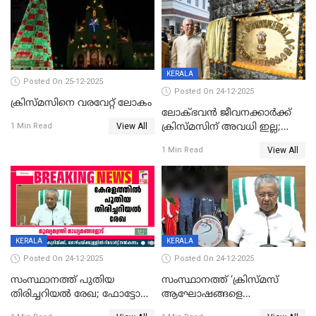
KERALA
Posted On 25-12-2025
Posted On 24-12-2025
ക്രിസ്മസിനെ വരവേറ്റ് ലോകം
ലോക്ഭവൻ ജീവനക്കാർക്ക്
View All
ക്രിസ്മസിന് അവധി ഇല്ല;
1 Min Read
ഹാജരാവാൻ ഉത്തരവ്
View All
1 Min Read
KERALA
KERALA
Posted On 24-12-2025
Posted On 24-12-2025
സംസ്ഥാനത്ത് പുതിയ
സംസ്ഥാനത്ത് ‘ക്രിസ്മസ്
തിരിച്ചറിയല്‍ രേഖ; ഫോട്ടോ
ആഘോഷങ്ങളെ
പതിപ്പിച്ച നേറ്റിവിറ്റി കാര്‍ഡ്
കടന്നാക്രമിയ്ക്കുന്നു; എല്ലാ