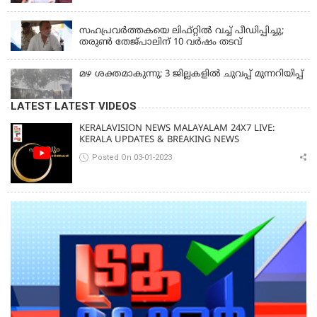
വിദ്യാർത്ഥി പ്രക്ഷോഭത്തിലും മറുപടി
LATEST NEWS
സഹപ്രവർത്തകയെ ലിഫ്റ്റിൽ വച്ച് പീഡിപ്പിച്ചു;
തരുൺ തേജ്‌പാലിന് 10 വർഷം തടവ്
മഴ ശക്തമാകുന്നു; 3 ജില്ലകളിൽ ചുവപ്പ് മുന്നറിയിപ്പ്
LATEST LATEST VIDEOS
KERALAVISION NEWS MALAYALAM 24X7 LIVE:
KERALA UPDATES & BREAKING NEWS
Posted On 03-01-2023