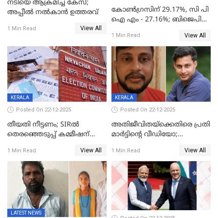
നടിയെ ആക്രമിച്ച കേസ്;
കോൺഗ്രസിന് 29.17%, സി പി
അപ്പീൽ നൽകാൻ ഉത്തരവ്
ഐ എം - 27.16%; ബിജെപി
View All
20% കടന്നത്
1 Min Read
View All
1 Min Read
തിരുവനന്തപുരത്ത് മാത്രം,
തദ്ദേശത്തിലെ യഥാർത്ഥ
കണക്ക് പുറത്ത്
KERALA
KERALA
Posted On 22-12-2025
Posted On 22-12-2025
തീയതി നീട്ടണം; SIRൽ
അതിജീവിതയ്‌ക്കെതിരെ പ്രതി
തെരഞ്ഞെടുപ്പ് കമ്മീഷന്
മാർട്ടിന്റെ വീഡിയോ;
കത്തയച്ച് കേരളം
പ്രചരിപ്പിച്ച മൂന്നുപേർ
View All
View All
1 Min Read
1 Min Read
അറസ്റ്റിൽ; നൂറോളം
സൈറ്റുകളിൽ നിന്നും
വിഡിയോ നീക്കം ചെയ്യാനും
പൊലീസ്
LATEST NEWS