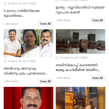
Posted On 22-12-2025
Posted On 22-12-2025
ഇന്ത്യ - ന്യൂസിലാൻഡ് സ്വതന്ത്ര
4 മാസം ഗർഭിണിയായ
വ്യാപാര കരാർ
യുവതിയെ
View All
വെട്ടിക്കൊലപ്പെടുത്തി
1 Min Read
View All
1 Min Read
പിതാവും സഹോദരനും;
ദുരഭിമാനക്കൊലയിൽ
നടുങ്ങി കർണാടക
Posted On 22-12-2025
Posted On 22-12-2025
ടെലിസ്‌കോപ്പ് കണ്ടെത്തി;
അൻവറും ജാനുവും
ജമ്മു കാശ്മീരില്‍ അതീവ
വിഷ്ണുപുരം ചന്ദ്രശേഖരന്റെ
ജാഗ്രത നിര്‍ദ്ദേശം
View All
പാർട്ടിയും UDF
1 Min Read
View All
1 Min Read
അസോസിയേറ്റ് അംഗങ്ങൾ;
അസോസിയേറ്റ്
അംഗമാകാനില്ലെന്നും
UDFലേക്കില്ലെന്നും
വിഷ്ണുപുരം ചന്ദ്രശേഖരൻ