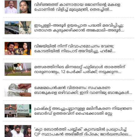
വിഴിഞ്ഞത്ത് കാണാതായ ജോണിന്റെ മകളെ
ഫോണിൽ വിളിച്ച് മുഖ്യമന്ത്രി, തെരച്ചിൽ
ഊർജിതമാക്കുമെന്ന് ഉറപ്പ് നൽകി; മന്ത്രി സിപി
KERALA
ജോൺ അഞ്ചുതെങ്ങിൽ; കടലിൽ
പോകുന്നവരെയും ഉൾപ്പെടുത്തി നാളെ ഊർജിത
ഇടപ്പള്ളി–അരൂർ ഉയരപ്പാത പദ്ധതി മരവിപ്പിച്ചു;
തെരച്ചിൽ
ഗതാഗത കുരുക്കഴിക്കാൻ അങ്കമാലി–അരൂർ
ബൈപാസ് പദ്ധതി വേഗത്തിലാക്കുമെന്ന് ഗഡ്കരി
LATEST NEWS
വിജയ്‌യിൽ നിന്ന് വിവാഹമോചനം വേണ്ട;
കോടതിയിൽ നിലപാട് അറിയിച്ചു, ഹർജി
പിൻവലിക്കുന്നെന്ന് സംഗീത
LATEST NEWS
മത്സരത്തിനിടെ മിന്നലേറ്റ് ഫുട്‌ബാൾ താരത്തിന്
ദാരുണാന്ത്യം, 12 പേർക്ക് പരിക്ക്; നടുക്കുന്ന
വീഡിയോ
KERALA
ക്ഷേമപെൻഷൻ വിതരണം: സഹകരണ
ബാങ്കുകളെ ഒഴിവാക്കി; ഇനി വാണിജ്യ ബാങ്കുകൾ
മാത്രം
KERALA
ഫ്രഷ്‌കട്ട് അടച്ചുപൂട്ടാനുള്ള മലിനീകരണ നിയന്ത്രണ
ബോർഡ് ഉത്തരവിന് ഹൈക്കോടതി സ്റ്റേ
KERALA
'ക്യാ ബോൽത്തി പബ്ലിക്' ക്യാമ്പയിൻ പ്രഖ്യാപിച്ച്
CJP സ്ഥാപകൻ അഭിജീത് ദിപ്കെ; ജാർഖണ്ഡിലെ