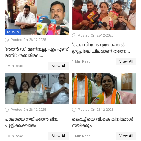
പ്രസിഡന്‍റ് തെരഞ്ഞെടുപ്പ്
വിൽപ്പന; മലയാളി കുടിച്ചു
തീർത്തത് 333 കോടിയുടെ
മദ്യം
KERALA
Posted On 26-12-2025
Posted On 26-12-2025
'കെ സി വേണുഗോപാല്‍
‘ഞാൻ ഡി മണിയല്ല, എം എസ്
ഗ്രൂപ്പിലെ ചിലരാണ് തന്നെ
മണി’; ശബരിമല
തഴഞ്ഞത്'; ലാലി ജെയിംസ്
View All
സ്വർണക്കവർച്ചയുമായി ഒരു
1 Min Read
View All
1 Min Read
ബന്ധവും ഇല്ലെന്ന് എസ്ഐടി
ചോദ്യം ചെയ്ത ദിണ്ടിഗലിലെ
വ്യവസായി
Posted On 26-12-2025
Posted On 26-12-2025
പാലായെ നയിക്കാന്‍ ദിയ
കൊച്ചിയെ വി.കെ മിനിമോള്‍
പുളിക്കക്കണ്ടം
നയിക്കും
View All
View All
1 Min Read
1 Min Read