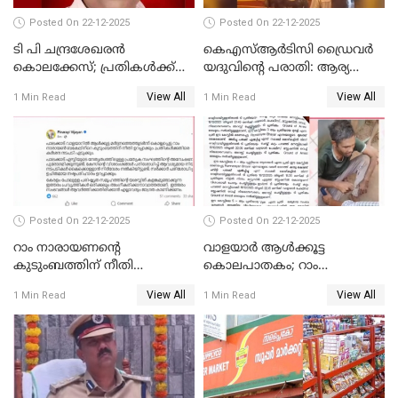
Posted On 22-12-2025
Posted On 22-12-2025
ടി പി ചന്ദ്രശേഖരന്‍
കെഎസ്ആർടിസി ഡ്രൈവർ
കൊലക്കേസ്; പ്രതികള്‍ക്ക്
യദുവിന്റെ പരാതി: ആര്യ
വീണ്ടും പരോള്‍
രാജേന്ദ്രനും സച്ചിൻ ദേവിനും
View All
View All
1 Min Read
1 Min Read
കോടതി നോട്ടീസ്
Posted On 22-12-2025
Posted On 22-12-2025
റാം നാരായണന്റെ
വാളയാർ ആൾക്കൂട്ട
കുടുംബത്തിന് നീതി
കൊലപാതകം; റാം
ഉറപ്പാക്കും; പിണറായി
നാരായണൻ നേരിട്ടത് ക്രൂര
View All
View All
1 Min Read
1 Min Read
വിജയന്‍
പീഡനം