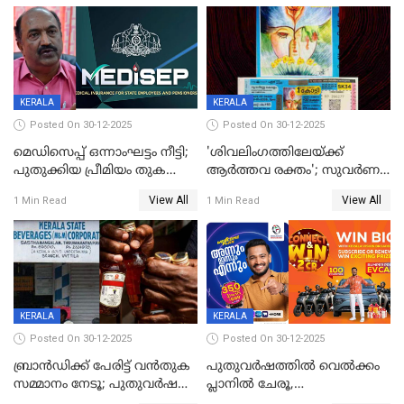
KERALA
KERALA
Posted On 30-12-2025
Posted On 30-12-2025
മെഡിസെപ്പ് ഒന്നാംഘട്ടം നീട്ടി;
'ശിവലിംഗത്തിലേയ്ക്ക്
പുതുക്കിയ പ്രീമിയം തുക
ആര്‍ത്തവ രക്തം'; സുവര്‍ണ
ഈടാക്കുക ജനുവരി 31
കേരളം ലോട്ടറിയിലെ
View All
View All
1 Min Read
1 Min Read
മുതൽ
ചിത്രത്തിനെതിരെ ഹിന്ദു
ഐക്യവേദി പരാതി നൽകി
KERALA
KERALA
Posted On 30-12-2025
Posted On 30-12-2025
ബ്രാൻഡിക്ക് പേരിട്ട് വൻതുക
പുതുവർഷത്തിൽ വെൽക്കം
സമ്മാനം നേടൂ; പുതുവർഷ
പ്ലാനിൽ ചേരൂ,
ഓഫറുമായി ബെവ്‌കോ
350എംപിപിഎസ് വേഗതയിൽ