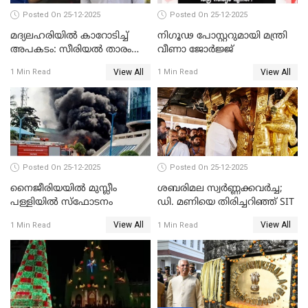
Posted On 25-12-2025
Posted On 25-12-2025
മദ്യലഹരിയിൽ കാറോടിച്ച്
നിഗൂഢ പോസ്റ്ററുമായി മന്ത്രി
അപകടം: സീരിയൽ താരം
വീണാ ജോർജ്ജ്
സിദ്ധാർത്ഥ് പ്രഭുവിനെതിരെ
View All
View All
1 Min Read
1 Min Read
കേസെടുത്തു
Posted On 25-12-2025
Posted On 25-12-2025
നൈജീരിയയിൽ മുസ്ലീം
ശബരിമല സ്വര്‍ണ്ണക്കവര്‍ച്ച;
പള്ളിയില്‍ സ്‌ഫോടനം
ഡി. മണിയെ തിരിച്ചറിഞ്ഞ് SIT
View All
View All
1 Min Read
1 Min Read