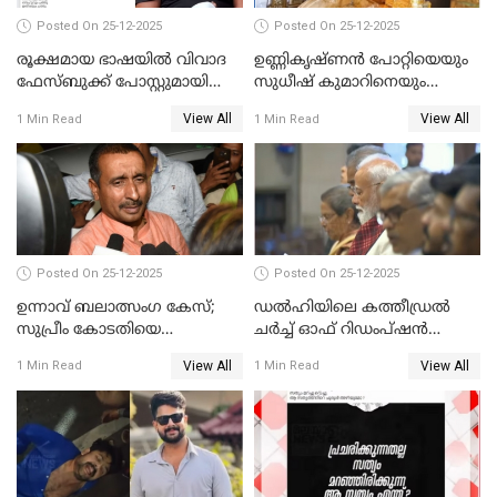
Posted On 25-12-2025
Posted On 25-12-2025
രൂക്ഷമായ ഭാഷയിൽ വിവാദ
ഉണ്ണികൃഷ്ണന്‍ പോറ്റിയെയും
ഫേസ്ബുക്ക് പോസ്റ്റുമായി
സുധീഷ് കുമാറിനെയും
നടൻ വിനായകൻ
വീണ്ടും ചോദ്യം ചെയ്ത് SIT
View All
View All
1 Min Read
1 Min Read
Posted On 25-12-2025
Posted On 25-12-2025
ഉന്നാവ് ബലാത്സംഗ കേസ്;
ഡൽഹിയിലെ കത്തീഡ്രൽ
സുപ്രീം കോടതിയെ
ചർച്ച് ഓഫ് റിഡംപ്ഷൻ
സമീപിക്കാനൊരുങ്ങി
സന്ദർശിച്ച് പ്രധാനമന്ത്രി
View All
View All
1 Min Read
1 Min Read
അതിജീവിത