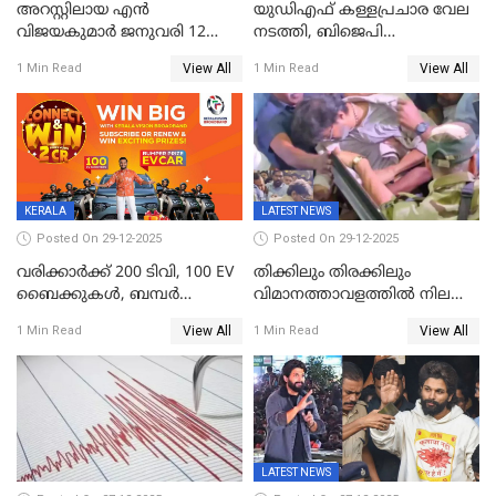
അറസ്റ്റിലായ എൻ
യുഡിഎഫ് കള്ളപ്രചാര വേല
വിജയകുമാർ ജനുവരി 12
നടത്തി, ബിജെപി
വരെ റിമാൻഡിൽ;
ഹിന്ദുവർഗീയത പ്രചരിപ്പിച്ചു,
View All
View All
1 Min Read
1 Min Read
ജാമ്യാപേക്ഷ ഈ മാസം 31ന്
ശബരിമല അത്ര
പരിഗണിക്കും
തിരിച്ചടിയായില്ല,സർക്കാരിനെക്കുറ
ജനങ്ങൾക്ക് മികച്ച
അഭിപ്രായം, എല്‍ഡിഎഫ്
അധികാരം നിലനിര്‍ത്തും,
ലോക്സഭ
തെരഞ്ഞെടുപ്പിനേക്കാൾ 17
KERALA
LATEST NEWS
ലക്ഷം വോട്ട് ലഭിച്ചു
Posted On 29-12-2025
Posted On 29-12-2025
വരിക്കാർക്ക് 200 ടിവി, 100 EV
തിക്കിലും തിരക്കിലും
ബൈക്കുകൾ, ബമ്പർ
വിമാനത്താവളത്തില്‍ നിലത്ത്
സമ്മാനമായി EV കാർ
വീണ് വിജയ്
View All
View All
1 Min Read
1 Min Read
ഉൾപ്പെടെ 2 കോടി രൂപയുടെ
സമ്മാനങ്ങളുമായി
കേരളവിഷൻ ബ്രോഡ്ബാൻഡ്
കണക്ട്&വിൻ
LATEST NEWS