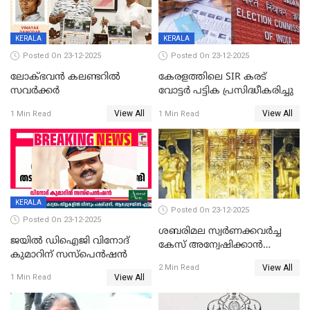
KERALA
KERALA
Posted On 23-12-2025
Posted On 23-12-2025
ലോക്ഭവൻ കലണ്ടറിൽ
കേരളത്തിലെ SIR കരട്
സവർക്കർ
വോട്ടര്‍ പട്ടിക പ്രസിദ്ധീകരിച്ചു
View All
View All
1 Min Read
1 Min Read
KERALA
Posted On 23-12-2025
Posted On 23-12-2025
ശബരിമല സ്വര്‍ണക്കവര്‍ച്ച
ജയിൽ ഡിഐജി വിനോദ്
കേസ് അന്വേഷിക്കാന്‍
കുമാറിന് സസ്പെൻഷൻ
തയ്യാറെന്ന് CBI
View All
2 Min Read
View All
1 Min Read