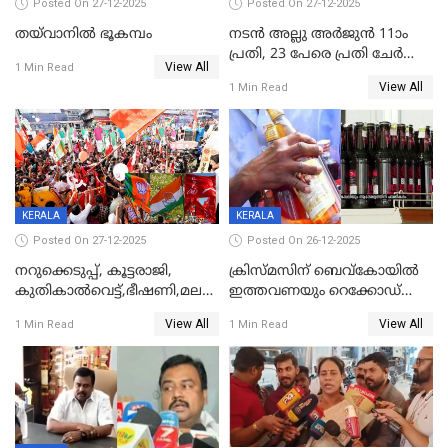
Posted On 27-12-2025
Posted On 27-12-2025
തയ്‌വാനിൽ ഭൂകമ്പം
നടൻ അല്ലു അർജുൻ 11ാം
പ്രതി, 23 പേരെ പ്രതി ചേർത്ത്
View All
1 Min Read
കുറ്റപത്രം സമർപ്പിച്ചു
View All
1 Min Read
KERALA
KERALA
Posted On 27-12-2025
Posted On 26-12-2025
നറുക്കെടുപ്പ്, കൂട്ടരാജി,
ക്രിസ്മസിന് ബെവ്‌കോയിൽ
കുതികാൽവെട്ട്,ഭീഷണി,മലബാറിലാകട്ടെ
ഇത്തവണയും റെക്കോഡ്
ട്വിസ്റ്റോട് ട്വിസ്റ്റും; അടിമുടി
വിൽപ്പന;കഴിഞ്ഞവർഷത്തേക്ക
View All
View All
1 Min Read
1 Min Read
നാടകീയമായി പഞ്ചായത്ത്
53 കോടി രൂപയുടെ അധിക
പ്രസിഡന്‍റ് തെരഞ്ഞെടുപ്പ്
വിൽപ്പന; മലയാളി കുടിച്ചു
തീർത്തത് 333 കോടിയുടെ
മദ്യം