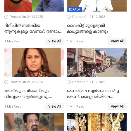
KERALA
Posted On 24-12-2025
Posted On 24-12-2025
ദിലീപിന് നല്‍കിയ
വൈകിട്ട് മുഖ്യമന്ത്രി
ആനുകൂല്യം വേണം'; രണ്ടാം
മാധ്യമങ്ങളെ കാണും
പ്രതി മാര്‍ട്ടിന്‍
View All
View All
1 Min Read
1 Min Read
ഹൈക്കോടതിയില്‍
Posted On 24-12-2025
Posted On 24-12-2025
മോദിയും ബിജെപിയും
ശബരിമല സ്വര്‍ണക്കവര്‍ച്ച
വിദ്വേഷം വളർത്തുന്നു;
കേസ്; ബെല്ലാരിയിലെ
പ്രതിഷേധവിമായി
ജ്വല്ലറിയില്‍ പരിശോധന
View All
View All
1 Min Read
1 Min Read
കോൺഗ്രസ്