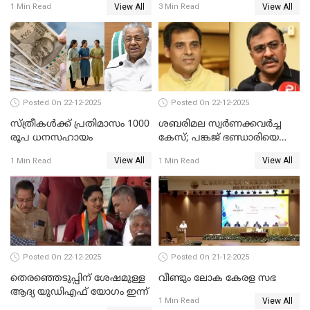
View All
View All
1 Min Read
3 Min Read
Posted On 22-12-2025
Posted On 22-12-2025
സ്ത്രീകള്‍ക്ക് പ്രതിമാസം 1000
ശബരിമല സ്വര്‍ണക്കവര്‍ച്ച
രൂപ ധനസഹായം
കേസ്; പങ്കജ് ഭണ്ഡാരിയെയും
ഗോവര്‍ധനെയും കസ്റ്റഡിയില്‍
View All
View All
1 Min Read
1 Min Read
വാങ്ങാന്‍ SIT
Posted On 22-12-2025
Posted On 21-12-2025
തെരഞ്ഞെടുപ്പിന് ശേഷമുള്ള
വീണ്ടും ലോക കേരള സഭ
ആദ്യ യുഡിഎഫ് യോഗം ഇന്ന്
View All
1 Min Read