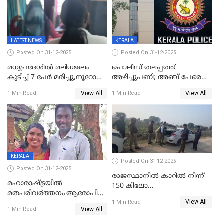
പ്രചരിപ്പിക്കുന്നുവെന്നും
കടകംപള്ളി സുരേന്ദ്രൻ
LATEST NEWS
KERALA
Posted On 31-12-2025
Posted On 31-12-2025
മധ്യപ്രദേശിൽ മലിനജലം
പൊലീസ് തലപ്പത്ത്
കുടിച്ച് 7 പേർ മരിച്ചു,നൂറോളം
അഴിച്ചുപണി; അഞ്ച് പേരെ
പേർ ഗുരുതരാവസ്ഥയിൽ
ഐജി റാങ്കിലേക്ക്
View All
View All
1 Min Read
1 Min Read
ഉയർത്തി,അജിതാ ബീഗം
ക്രൈംബ്രാഞ്ച് ഐജി,
എസ്.ശ്യാംസുന്ദർ
ഇന്റലിജൻസ് ഐജി
KERALA
Posted On 31-12-2025
Posted On 31-12-2025
രാജസ്ഥാനിൽ കാറിൽ നിന്ന്
മഹാരാഷ്ട്രയിൽ
150 കിലോ
മതപരിവർത്തനം ആരോപിച്ചു
സ്ഫോടകവസ്തുക്കൾ
View All
അറസ്റ്റിലായ മലയാളി
1 Min Read
പിടികൂടി
View All
1 Min Read
വൈദികനും ഭാര്യയ്ക്കും