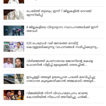
പെയ്ത്ത് തുടരും; ഇന്ന് 7 ജില്ലകളില്‍ ഓറഞ്ച്
മുന്നറിയിപ്പ്
8 ജില്ലകളിലെ വിദ്യാഭ്യാസ സ്ഥാപനങ്ങള്‍ക്ക് ഇന്ന്
അവധി
E20 പെട്രോൾ വഴി ജനത്തെ നേരിട്ട്
കൊള്ളയടിക്കുന്നു; വാഹനങ്ങൾ നശിപ്പിക്കുന്നു,
ജീവിതങ്ങൾ നശിപ്പിക്കുന്നുവെന്നും രാഹുൽ ഗാന്ധി
KERALA
വിഴിഞ്ഞത്ത് കാണാതായ ജോണിന്റെ മകളെ
ഫോണിൽ വിളിച്ച് മുഖ്യമന്ത്രി, തെരച്ചിൽ
ഊർജിതമാക്കുമെന്ന് ഉറപ്പ് നൽകി; മന്ത്രി സിപി
KERALA
ജോൺ അഞ്ചുതെങ്ങിൽ; കടലിൽ
പോകുന്നവരെയും ഉൾപ്പെടുത്തി നാളെ ഊർജിത
ഇടപ്പള്ളി–അരൂർ ഉയരപ്പാത പദ്ധതി മരവിപ്പിച്ചു;
തെരച്ചിൽ
ഗതാഗത കുരുക്കഴിക്കാൻ അങ്കമാലി–അരൂർ
ബൈപാസ് പദ്ധതി വേഗത്തിലാക്കുമെന്ന് ഗഡ്കരി
LATEST NEWS
വിജയ്‌യിൽ നിന്ന് വിവാഹമോചനം വേണ്ട;
കോടതിയിൽ നിലപാട് അറിയിച്ചു, ഹർജി
പിൻവലിക്കുന്നെന്ന് സംഗീത
LATEST NEWS