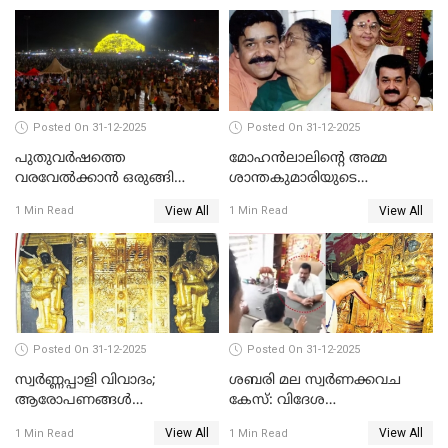
Posted On 31-12-2025
Posted On 31-12-2025
പുതുവര്‍ഷത്തെ
മോഹന്‍ലാലിന്റെ അമ്മ
വരവേല്‍ക്കാന്‍ ഒരുങ്ങി
ശാന്തകുമാരിയുടെ
ലോകം
സംസ്‌കാരം ഇന്ന്
View All
View All
1 Min Read
1 Min Read
Posted On 31-12-2025
Posted On 31-12-2025
സ്വർണ്ണപ്പാളി വിവാദം;
ശബരി മല സ്വർണക്കവച
ആരോപണങ്ങൾ
കേസ്: വിദേശ
അവസാനിക്കുന്നില്ല
വ്യവസായിയുടെ ആരോപണം
View All
View All
1 Min Read
1 Min Read
നിഷേധിച്ച് ഡി മണി