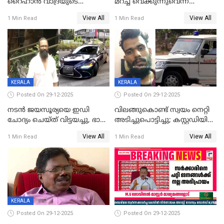
റൈഹാൻ വാദ്രയുടെ
മറച്ച് വെക്കുന്നുവെന്ന്
വിവാഹനിശ്ചയം
സിപിഐ, 'പത്മകുമാറിനെ
View All
View All
1 Min Read
1 Min Read
കഴിഞ്ഞതായി റിപ്പോർട്ട്
സംരക്ഷിച്ചത്
തിരിച്ചടിച്ചു',വെള്ളാപ്പള്ളിയെ
ന്യായീകരിക്കുന്നതിലും
CPIഎക്സിക്യൂട്ടീവിൽ
വിമർശനം
KERALA
KERALA
Posted On 29-12-2025
Posted On 29-12-2025
നടൻ ജയസൂര്യയെ ഇഡി
വിലങ്ങുകൊണ്ട് സ്വയം നെറ്റി
ചോദ്യം ചെയ്ത് വിട്ടയച്ചു, ഭാര്യ
അടിച്ചുപൊട്ടിച്ചു; കസ്റ്റഡിയിൽ
സരിതയുടെയും
എടുക്കുന്നതിനിടെ
View All
View All
1 Min Read
1 Min Read
മൊഴിയെടുത്തു
വധശ്രമക്കേസ് പ്രതി
വിലങ്ങുമായി രക്ഷപ്പെട്ടു;
വ്യാപക തെരച്ചിൽ
KERALA
Posted On 29-12-2025
Posted On 29-12-2025