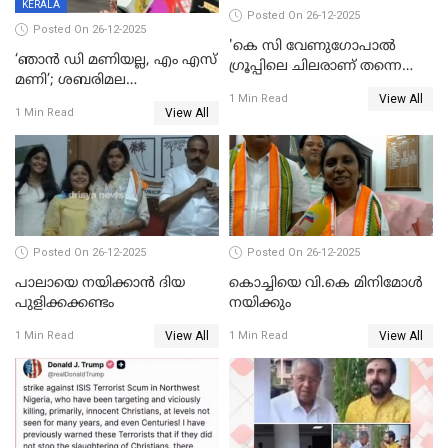
KERALA
Posted On 26-12-2025
Posted On 26-12-2025
'കെ സി വേണുഗോപാല്‍
‘ഞാൻ ഡി മണിയല്ല, എം എസ്
ഗ്രൂപ്പിലെ ചിലരാണ് തന്നെ
മണി’; ശബരിമല
തഴഞ്ഞത്'; ലാലി ജെയിംസ്
View All
സ്വർണക്കവർച്ചയുമായി ഒരു
1 Min Read
View All
1 Min Read
ബന്ധവും ഇല്ലെന്ന് എസ്ഐടി
ചോദ്യം ചെയ്ത ദിണ്ടിഗലിലെ
വ്യവസായി
Posted On 26-12-2025
Posted On 26-12-2025
പാലായെ നയിക്കാന്‍ ദിയ
കൊച്ചിയെ വി.കെ മിനിമോള്‍
പുളിക്കക്കണ്ടം
നയിക്കും
View All
View All
1 Min Read
1 Min Read