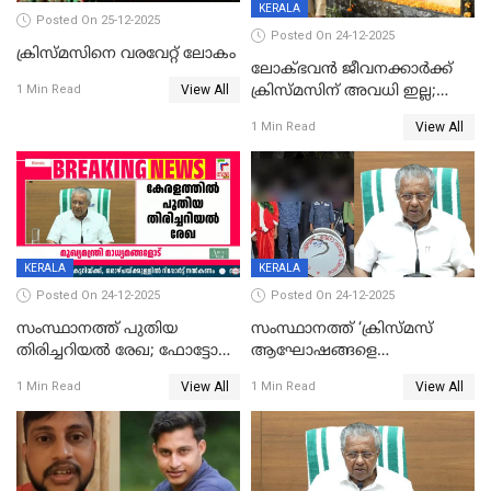
KERALA
Posted On 25-12-2025
Posted On 24-12-2025
ക്രിസ്മസിനെ വരവേറ്റ് ലോകം
ലോക്ഭവൻ ജീവനക്കാർക്ക്
View All
ക്രിസ്മസിന് അവധി ഇല്ല;
1 Min Read
ഹാജരാവാൻ ഉത്തരവ്
View All
1 Min Read
KERALA
KERALA
Posted On 24-12-2025
Posted On 24-12-2025
സംസ്ഥാനത്ത് പുതിയ
സംസ്ഥാനത്ത് ‘ക്രിസ്മസ്
തിരിച്ചറിയല്‍ രേഖ; ഫോട്ടോ
ആഘോഷങ്ങളെ
പതിപ്പിച്ച നേറ്റിവിറ്റി കാര്‍ഡ്
കടന്നാക്രമിയ്ക്കുന്നു; എല്ലാ
View All
View All
1 Min Read
1 Min Read
നല്‍കുമെന്ന് മുഖ്യമന്ത്രി; SIR
ആക്രമണങ്ങൾക്കും പിന്നിലും
ഹെല്‍പ് ഡസ്‌കുകള്‍
സംഘപരിവാർ’; മുഖ്യമന്ത്രി
ആരംഭിക്കാന്‍ മന്ത്രിസഭാ
യോഗ തീരുമാനം