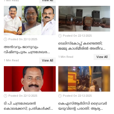
View All
1 Min Read
പിതാവും സഹോദരനും;
ദുരഭിമാനക്കൊലയിൽ
നടുങ്ങി കർണാടക
Posted On 22-12-2025
Posted On 22-12-2025
ടെലിസ്‌കോപ്പ് കണ്ടെത്തി;
അൻവറും ജാനുവും
ജമ്മു കാശ്മീരില്‍ അതീവ
വിഷ്ണുപുരം ചന്ദ്രശേഖരന്റെ
ജാഗ്രത നിര്‍ദ്ദേശം
View All
പാർട്ടിയും UDF
1 Min Read
View All
1 Min Read
അസോസിയേറ്റ് അംഗങ്ങൾ;
അസോസിയേറ്റ്
അംഗമാകാനില്ലെന്നും
UDFലേക്കില്ലെന്നും
വിഷ്ണുപുരം ചന്ദ്രശേഖരൻ
Posted On 22-12-2025
Posted On 22-12-2025
ടി പി ചന്ദ്രശേഖരന്‍
കെഎസ്ആർടിസി ഡ്രൈവർ
കൊലക്കേസ്; പ്രതികള്‍ക്ക്
യദുവിന്റെ പരാതി: ആര്യ
വീണ്ടും പരോള്‍
രാജേന്ദ്രനും സച്ചിൻ ദേവിനും