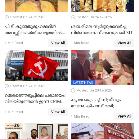
Posted On 24-12-2025
Posted On 24-12-2025
പി ടി കുഞ്ഞുമുഹമ്മദിന്
ശബരിമല സ്വര്‍ണ്ണക്കവര്‍ച്ച;
അറസ്റ്റ് ചെയ്ത് ജാമ്യത്തില്‍
നിർണായക നീക്കവുമായി SIT
വിട്ടു
View All
View All
1 Min Read
1 Min Read
LATEST NEWS
Posted On 24-12-2025
Posted On 23-12-2025
തെരഞ്ഞെടുപ്പിലെ പരാജയം;
ക്യാമറയും ടച്ച് സ്ക്രീനും
വിലയിരുത്താന്‍ ഇന്ന് CPIM
വേണ്ട, കീപാഡ് മതി;
യോഗം
View All
സ്ത്രീകൾക്ക് സ്മാർട്ട് ഫോൺ
1 Min Read
View All
1 Min Read
വിലക്കി രാജ്യത്തെ ഒരു
പഞ്ചായത്ത്