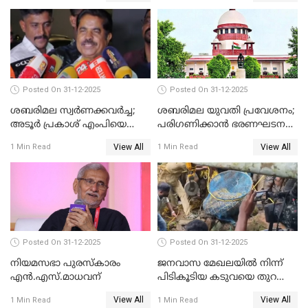
Posted On 31-12-2025
Posted On 31-12-2025
ശബരിമല സ്വര്‍ണക്കവര്‍ച്ച;
ശബരിമല യുവതി പ്രവേശനം;
അടൂര്‍ പ്രകാശ് എംപിയെ
പരിഗണിക്കാന്‍ ഭരണഘടന
ചോദ്യം ചെയ്യാൻ SIT
ബെഞ്ച്
View All
View All
1 Min Read
1 Min Read
Posted On 31-12-2025
Posted On 31-12-2025
നിയമസഭാ പുരസ്‌കാരം
ജനവാസ മേഖലയിൽ നിന്ന്
എൻ.എസ്.മാധവന്
പിടികൂടിയ കടുവയെ തുറന്നു
വിട്ടു
View All
View All
1 Min Read
1 Min Read