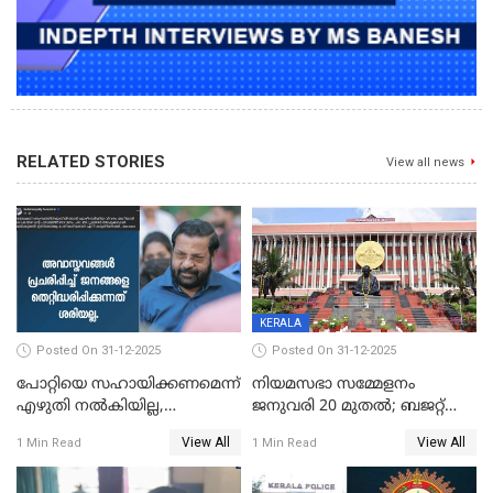
RELATED STORIES
View all news
KERALA
Posted On 31-12-2025
Posted On 31-12-2025
പോറ്റിയെ സഹായിക്കണമെന്ന്
നിയമസഭാ സമ്മേളനം
എഴുതി നൽകിയില്ല,
ജനുവരി 20 മുതല്‍; ബജറ്റ്
ജനങ്ങളെ
അവതരണം അവസാനവാരം;
View All
View All
1 Min Read
1 Min Read
തെറ്റിദ്ധരിപ്പിക്കരുത്,
മന്ത്രിസഭാ
സാങ്കൽപ്പിക കഥകൾ
യോഗതീരുമാനങ്ങൾ