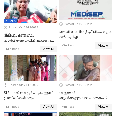
KERALA
Posted On 23-12-2025
Posted On 23-12-2025
മെഡിസെപിന്റെ പ്രീമിയം തുക
ദിലീപും മഞ്ജുവും
വർധിപ്പിച്ചു
വേർപിരിഞ്ഞതിന് കാരണം
View All
ദിലീപ് മഞ്ജുവിന് നൽകിയ ആ
1 Min Read
View All
1 Min Read
പഴയ മൊബൈലിൽ നിന്ന്
കണ്ടെത്തിയ ചാറ്റിൽ
നിന്നാണ്; എട്ടാം പ്രതിക്ക്
മോട്ടീവ് ഉണ്ടായിരുന്നെന്നും
അഡ്വ. ടി.ബി മിനി
Posted On 23-12-2025
Posted On 23-12-2025
SIR കരട് വോട്ടര്‍ പട്ടിക ഇന്ന്
വാളയാർ
പ്രസിദ്ധീകരിക്കും
ആൾക്കൂട്ടകൊലപാതകം; 2
പേർ കൂടി കസ്റ്റഡിയിൽ
View All
View All
1 Min Read
1 Min Read