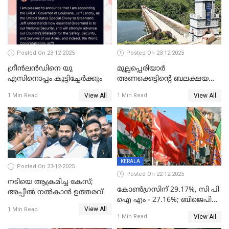
Posted On 23-12-2025
Posted On 23-12-2025
ഗ്രീന്‍ലന്‍ഡിനെ യു
മുല്ലപ്പെരിയാര്‍
എസിനൊപ്പം കൂട്ടിച്ചേര്‍ക്കും
അണക്കെട്ടിന്റെ ബലക്ഷയ
നിര്‍ണയം; പരിശോധന ഇന്ന്
View All
View All
1 Min Read
1 Min Read
തുടങ്ങും
KERALA
Posted On 23-12-2025
Posted On 22-12-2025
നടിയെ ആക്രമിച്ച കേസ്;
കോൺഗ്രസിന് 29.17%, സി പി
അപ്പീൽ നൽകാൻ ഉത്തരവ്
ഐ എം - 27.16%; ബിജെപി
View All
20% കടന്നത്
1 Min Read
View All
1 Min Read
തിരുവനന്തപുരത്ത് മാത്രം,