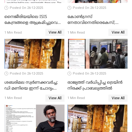
Posted On 26-12-2025
Posted On 26-12-2025
നൈജീരിയയിലെ ISIS
കോണ്‍ഗ്രസ്
കേന്ദ്രങ്ങളെ ആക്രമിച്ചുവെന്ന്
നേതാവിനെതിരെകേസ്;
ട്രംപ്
മുഖ്യമന്ത്രിയും ഉണ്ണികൃഷ്ണന്‍
View All
View All
1 Min Read
1 Min Read
പോറ്റിയും ഒപ്പമുള്ള AI ചിത്രം
പങ്കുവെച്ചു
Posted On 26-12-2025
Posted On 26-12-2025
ശബരിമല സ്വര്‍ണക്കവര്‍ച്ച;
രാജ്യത്ത് വര്‍ധിപ്പിച്ച ട്രെയിന്‍
ഡി മണിയെ ഇന്ന് ചോദ്യം
നിരക്ക് പ്രാബല്യത്തില്‍
ചെയ്യും
View All
View All
1 Min Read
1 Min Read