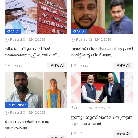
തദ്ദേശത്തിലെ യഥാർത്ഥ
കണക്ക് പുറത്ത്
KERALA
KERALA
Posted On 22-12-2025
Posted On 22-12-2025
തീയതി നീട്ടണം; SIRൽ
അതിജീവിതയ്‌ക്കെതിരെ പ്രതി
തെരഞ്ഞെടുപ്പ് കമ്മീഷന്
മാർട്ടിന്റെ വീഡിയോ;
കത്തയച്ച് കേരളം
പ്രചരിപ്പിച്ച മൂന്നുപേർ
View All
View All
1 Min Read
1 Min Read
അറസ്റ്റിൽ; നൂറോളം
സൈറ്റുകളിൽ നിന്നും
വിഡിയോ നീക്കം ചെയ്യാനും
പൊലീസ്
LATEST NEWS
Posted On 22-12-2025
Posted On 22-12-2025
ഇന്ത്യ - ന്യൂസിലാൻഡ് സ്വതന്ത്ര
4 മാസം ഗർഭിണിയായ
വ്യാപാര കരാർ
യുവതിയെ
View All
വെട്ടിക്കൊലപ്പെടുത്തി
1 Min Read