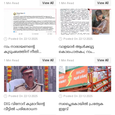
View All
View All
1 Min Read
1 Min Read
കോടതി നോട്ടീസ്
Posted On 22-12-2025
Posted On 22-12-2025
റാം നാരായണന്റെ
വാളയാർ ആൾക്കൂട്ട
കുടുംബത്തിന് നീതി
കൊലപാതകം; റാം
ഉറപ്പാക്കും; പിണറായി
നാരായണൻ നേരിട്ടത് ക്രൂര
View All
View All
1 Min Read
1 Min Read
വിജയന്‍
പീഡനം
Posted On 22-12-2025
Posted On 22-12-2025
DIG വിനോദ് കുമാറിന്റെ
സപ്ലൈകോയിൽ പ്രത്യേക
വീട്ടില്‍ പരിശോധന
ഇളവ്