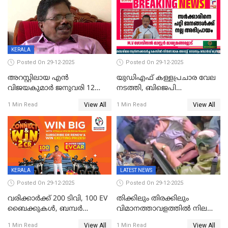
വ്യാപക തെരച്ചിൽ
KERALA
Posted On 29-12-2025
Posted On 29-12-2025
അറസ്റ്റിലായ എൻ
യുഡിഎഫ് കള്ളപ്രചാര വേല
വിജയകുമാർ ജനുവരി 12
നടത്തി, ബിജെപി
വരെ റിമാൻഡിൽ;
ഹിന്ദുവർഗീയത പ്രചരിപ്പിച്ചു,
View All
View All
1 Min Read
1 Min Read
ജാമ്യാപേക്ഷ ഈ മാസം 31ന്
ശബരിമല അത്ര
പരിഗണിക്കും
തിരിച്ചടിയായില്ല,സർക്കാരിനെക്കുറ
ജനങ്ങൾക്ക് മികച്ച
അഭിപ്രായം, എല്‍ഡിഎഫ്
അധികാരം നിലനിര്‍ത്തും,
ലോക്സഭ
തെരഞ്ഞെടുപ്പിനേക്കാൾ 17
KERALA
LATEST NEWS
ലക്ഷം വോട്ട് ലഭിച്ചു
Posted On 29-12-2025
Posted On 29-12-2025
വരിക്കാർക്ക് 200 ടിവി, 100 EV
തിക്കിലും തിരക്കിലും
ബൈക്കുകൾ, ബമ്പർ
വിമാനത്താവളത്തില്‍ നിലത്ത്
സമ്മാനമായി EV കാർ
വീണ് വിജയ്
View All
View All
1 Min Read
1 Min Read