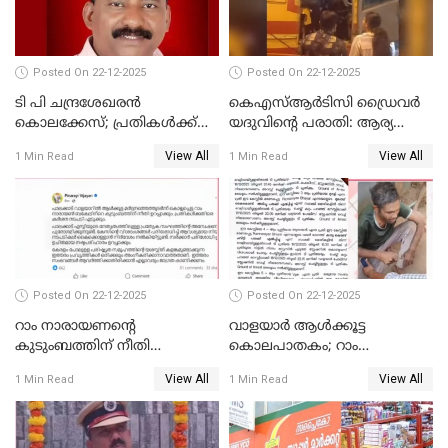
UDFലേക്കില്ലെന്നും
വിഷ്ണുപുരം ചന്ദ്രശേഖരൻ
Posted On 22-12-2025
Posted On 22-12-2025
ടി പി ചന്ദ്രശേഖരന്‍
കെഎസ്ആർടിസി ഡ്രൈവർ
കൊലക്കേസ്; പ്രതികള്‍ക്ക്
യദുവിന്റെ പരാതി: ആര്യ
വീണ്ടും പരോള്‍
രാജേന്ദ്രനും സച്ചിൻ ദേവിനും
View All
View All
1 Min Read
1 Min Read
കോടതി നോട്ടീസ്
Posted On 22-12-2025
Posted On 22-12-2025
റാം നാരായണന്റെ
വാളയാർ ആൾക്കൂട്ട
കുടുംബത്തിന് നീതി
കൊലപാതകം; റാം
ഉറപ്പാക്കും; പിണറായി
നാരായണൻ നേരിട്ടത് ക്രൂര
View All
View All
1 Min Read
1 Min Read
വിജയന്‍
പീഡനം