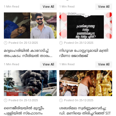
സമീപിക്കാനൊരുങ്ങി
സന്ദർശിച്ച് പ്രധാനമന്ത്രി
View All
View All
1 Min Read
1 Min Read
അതിജീവിത
Posted On 25-12-2025
Posted On 25-12-2025
മദ്യലഹരിയിൽ കാറോടിച്ച്
നിഗൂഢ പോസ്റ്ററുമായി മന്ത്രി
അപകടം: സീരിയൽ താരം
വീണാ ജോർജ്ജ്
സിദ്ധാർത്ഥ് പ്രഭുവിനെതിരെ
View All
View All
1 Min Read
1 Min Read
കേസെടുത്തു
Posted On 25-12-2025
Posted On 25-12-2025
നൈജീരിയയിൽ മുസ്ലീം
ശബരിമല സ്വര്‍ണ്ണക്കവര്‍ച്ച;
പള്ളിയില്‍ സ്‌ഫോടനം
ഡി. മണിയെ തിരിച്ചറിഞ്ഞ് SIT