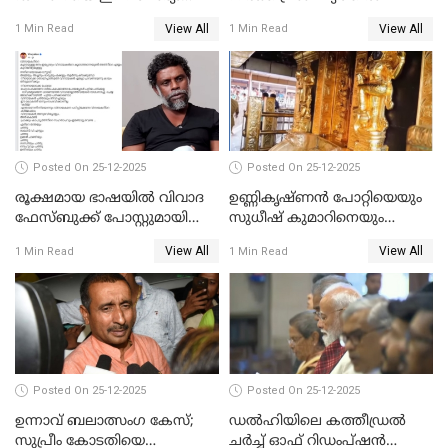
ചെയ്യും
View All
View All
1 Min Read
1 Min Read
Posted On 25-12-2025
Posted On 25-12-2025
രൂക്ഷമായ ഭാഷയിൽ വിവാദ
ഉണ്ണികൃഷ്ണന്‍ പോറ്റിയെയും
ഫേസ്ബുക്ക് പോസ്റ്റുമായി
സുധീഷ് കുമാറിനെയും
നടൻ വിനായകൻ
വീണ്ടും ചോദ്യം ചെയ്ത് SIT
View All
View All
1 Min Read
1 Min Read
Posted On 25-12-2025
Posted On 25-12-2025
ഉന്നാവ് ബലാത്സംഗ കേസ്;
ഡൽഹിയിലെ കത്തീഡ്രൽ
സുപ്രീം കോടതിയെ
ചർച്ച് ഓഫ് റിഡംപ്ഷൻ