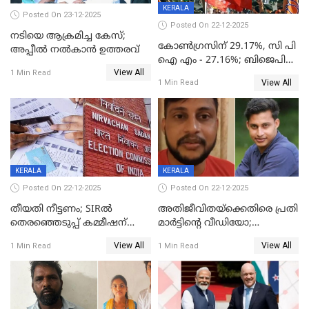
KERALA
Posted On 23-12-2025
Posted On 22-12-2025
നടിയെ ആക്രമിച്ച കേസ്;
കോൺഗ്രസിന് 29.17%, സി പി
അപ്പീൽ നൽകാൻ ഉത്തരവ്
ഐ എം - 27.16%; ബിജെപി
View All
20% കടന്നത്
1 Min Read
View All
1 Min Read
തിരുവനന്തപുരത്ത് മാത്രം,
തദ്ദേശത്തിലെ യഥാർത്ഥ
കണക്ക് പുറത്ത്
KERALA
KERALA
Posted On 22-12-2025
Posted On 22-12-2025
തീയതി നീട്ടണം; SIRൽ
അതിജീവിതയ്‌ക്കെതിരെ പ്രതി
തെരഞ്ഞെടുപ്പ് കമ്മീഷന്
മാർട്ടിന്റെ വീഡിയോ;
കത്തയച്ച് കേരളം
പ്രചരിപ്പിച്ച മൂന്നുപേർ
View All
View All
1 Min Read
1 Min Read
അറസ്റ്റിൽ; നൂറോളം
സൈറ്റുകളിൽ നിന്നും
വിഡിയോ നീക്കം ചെയ്യാനും
പൊലീസ്