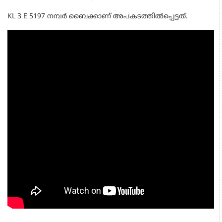
KL 3 E 5197 നമ്പർ ബൈക്കാണ് അപകടത്തിൽപ്പെട്ടത്.