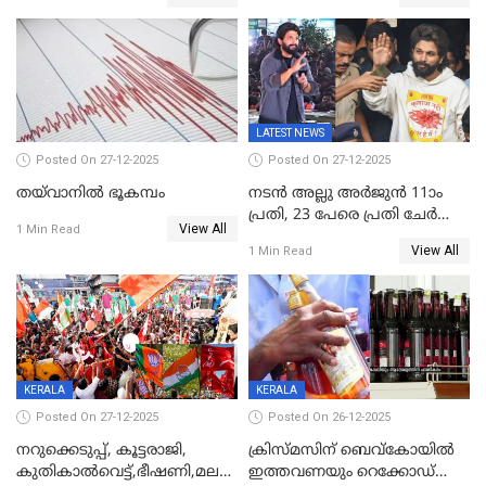
ഉൾപ്പെടെ 2 കോടി രൂപയുടെ
സമ്മാനങ്ങളുമായി
കേരളവിഷൻ ബ്രോഡ്ബാൻഡ്
കണക്ട്&വിൻ
LATEST NEWS
Posted On 27-12-2025
Posted On 27-12-2025
തയ്‌വാനിൽ ഭൂകമ്പം
നടൻ അല്ലു അർജുൻ 11ാം
പ്രതി, 23 പേരെ പ്രതി ചേർത്ത്
View All
1 Min Read
കുറ്റപത്രം സമർപ്പിച്ചു
View All
1 Min Read
KERALA
KERALA
Posted On 27-12-2025
Posted On 26-12-2025
നറുക്കെടുപ്പ്, കൂട്ടരാജി,
ക്രിസ്മസിന് ബെവ്‌കോയിൽ
കുതികാൽവെട്ട്,ഭീഷണി,മലബാറിലാകട്ടെ
ഇത്തവണയും റെക്കോഡ്