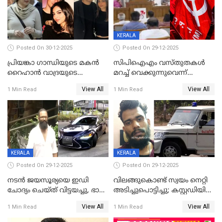
KERALA
Posted On 30-12-2025
Posted On 29-12-2025
പ്രിയങ്കാ ​ഗാന്ധിയുടെ മകൻ
സിപിഐഎം വസ്തുതകൾ
റൈഹാൻ വാദ്രയുടെ
മറച്ച് വെക്കുന്നുവെന്ന്
വിവാഹനിശ്ചയം
സിപിഐ, 'പത്മകുമാറിനെ
View All
View All
1 Min Read
1 Min Read
കഴിഞ്ഞതായി റിപ്പോർട്ട്
സംരക്ഷിച്ചത്
തിരിച്ചടിച്ചു',വെള്ളാപ്പള്ളിയെ
ന്യായീകരിക്കുന്നതിലും
CPIഎക്സിക്യൂട്ടീവിൽ
വിമർശനം
KERALA
KERALA
Posted On 29-12-2025
Posted On 29-12-2025
നടൻ ജയസൂര്യയെ ഇഡി
വിലങ്ങുകൊണ്ട് സ്വയം നെറ്റി
ചോദ്യം ചെയ്ത് വിട്ടയച്ചു, ഭാര്യ
അടിച്ചുപൊട്ടിച്ചു; കസ്റ്റഡിയിൽ
സരിതയുടെയും
എടുക്കുന്നതിനിടെ
View All
View All
1 Min Read
1 Min Read
മൊഴിയെടുത്തു
വധശ്രമക്കേസ് പ്രതി
വിലങ്ങുമായി രക്ഷപ്പെട്ടു;