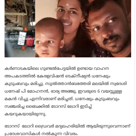
കർണാടകയിലെ ഗുണ്ടൽപേട്ടയിൽ ഉണ്ടായ വാഹന
അപകടത്തിൽ കേരളവിഷൻ ടെക്നീഷ്യൻ ധനേഷും
കുടുംബവും മരിച്ചു. സുൽത്താൻബത്തേരി മലയിൽ സ്വദേശി
ധനേഷ് പി മോഹനൻ, ഭാര്യ അഞ്ജു, ഇവരുടെ 6 വയസ്സുള്ള
മകൻ വിച്ചു എന്നിവരാണ് മരിച്ചത്. ധനേഷും കുടുംബവും
സഞ്ചരിച്ച ബൈക്കിൽ ടോറസ് ലോറി ഇടിച്ച്
കയറുകയായിരുന്നു.
ടോറസ് ലോറി ഡ്രൈവർ മദ്യലഹരിയിൽ ആയിരുന്നുവെന്നാണ്
പ്രദേശവാസികൾ നൽകുന്ന വിവരം.