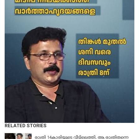
RELATED STORIES
KERALA
രാത്രി 14കാരിയുടെ വീട്ടിലെത്തി, ആ രാത്രിതന്നെ