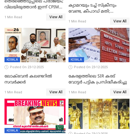
തെരഞ്ഞെടുപ്പിലെ പരാജയം;
ക്യാമറയും ടച്ച് സ്ക്രീനും
വിലയിരുത്താന്‍ ഇന്ന് CPIM
വേണ്ട, കീപാഡ് മതി;
യോഗം
View All
സ്ത്രീകൾക്ക് സ്മാർട്ട് ഫോൺ
1 Min Read
View All
1 Min Read
വിലക്കി രാജ്യത്തെ ഒരു
പഞ്ചായത്ത്
KERALA
KERALA
Posted On 23-12-2025
Posted On 23-12-2025
ലോക്ഭവൻ കലണ്ടറിൽ
കേരളത്തിലെ SIR കരട്
സവർക്കർ
വോട്ടര്‍ പട്ടിക പ്രസിദ്ധീകരിച്ചു
View All
View All
1 Min Read
1 Min Read
KERALA
Posted On 23-12-2025