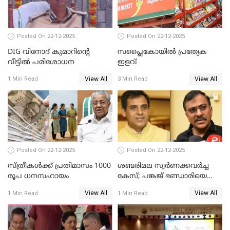
Posted On 22-12-2025
Posted On 22-12-2025
DIG വിനോദ് കുമാറിന്റെ
സപ്ലൈകോയിൽ പ്രത്യേക
വീട്ടില്‍ പരിശോധന
ഇളവ്
View All
View All
1 Min Read
3 Min Read
Posted On 22-12-2025
Posted On 22-12-2025
സ്ത്രീകള്‍ക്ക് പ്രതിമാസം 1000
ശബരിമല സ്വര്‍ണക്കവര്‍ച്ച
രൂപ ധനസഹായം
കേസ്; പങ്കജ് ഭണ്ഡാരിയെയും
ഗോവര്‍ധനെയും കസ്റ്റഡിയില്‍
View All
View All
1 Min Read
1 Min Read
വാങ്ങാന്‍ SIT