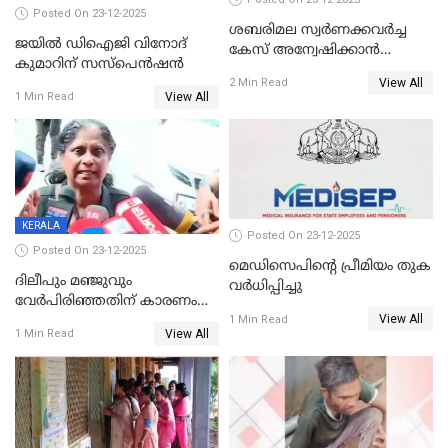
Posted On 23-12-2025
ശബരിമല സ്വര്‍ണക്കവര്‍ച്ച
ജയിൽ ഡിഐജി വിനോദ്
കേസ് അന്വേഷിക്കാന്‍
കുമാറിന് സസ്പെൻഷൻ
തയ്യാറെന്ന് CBI
View All
2 Min Read
View All
1 Min Read
KERALA
Posted On 23-12-2025
Posted On 23-12-2025
മെഡിസെപിന്റെ പ്രീമിയം തുക
ദിലീപും മഞ്ജുവും
വർധിപ്പിച്ചു
വേർപിരിഞ്ഞതിന് കാരണം
View All
ദിലീപ് മഞ്ജുവിന് നൽകിയ ആ
1 Min Read
View All
1 Min Read
പഴയ മൊബൈലിൽ നിന്ന്
കണ്ടെത്തിയ ചാറ്റിൽ
നിന്നാണ്; എട്ടാം പ്രതിക്ക്
മോട്ടീവ് ഉണ്ടായിരുന്നെന്നും
അഡ്വ. ടി.ബി മിനി