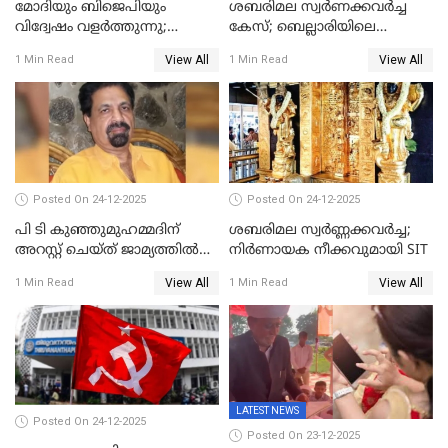
മോദിയും ബിജെപിയും
ശബരിമല സ്വര്‍ണക്കവര്‍ച്ച
വിദ്വേഷം വളർത്തുന്നു;
കേസ്; ബെല്ലാരിയിലെ
പ്രതിഷേധവിമായി
ജ്വല്ലറിയില്‍ പരിശോധന
View All
View All
1 Min Read
1 Min Read
കോൺഗ്രസ്
Posted On 24-12-2025
Posted On 24-12-2025
പി ടി കുഞ്ഞുമുഹമ്മദിന്
ശബരിമല സ്വര്‍ണ്ണക്കവര്‍ച്ച;
അറസ്റ്റ് ചെയ്ത് ജാമ്യത്തില്‍
നിർണായക നീക്കവുമായി SIT
വിട്ടു
View All
View All
1 Min Read
1 Min Read
LATEST NEWS
Posted On 24-12-2025
Posted On 23-12-2025