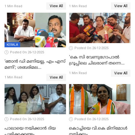
ട്വിസ്റ്റോട് ട്വിസ്റ്റും; അടിമുടി
വിൽപ്പന;കഴിഞ്ഞവർഷത്തേക്ക
View All
View All
1 Min Read
1 Min Read
നാടകീയമായി പഞ്ചായത്ത്
53 കോടി രൂപയുടെ അധിക
പ്രസിഡന്‍റ് തെരഞ്ഞെടുപ്പ്
വിൽപ്പന; മലയാളി കുടിച്ചു
തീർത്തത് 333 കോടിയുടെ
മദ്യം
KERALA
Posted On 26-12-2025
Posted On 26-12-2025
'കെ സി വേണുഗോപാല്‍
‘ഞാൻ ഡി മണിയല്ല, എം എസ്
ഗ്രൂപ്പിലെ ചിലരാണ് തന്നെ
മണി’; ശബരിമല
തഴഞ്ഞത്'; ലാലി ജെയിംസ്
View All
സ്വർണക്കവർച്ചയുമായി ഒരു
1 Min Read
View All
1 Min Read
ബന്ധവും ഇല്ലെന്ന് എസ്ഐടി
ചോദ്യം ചെയ്ത ദിണ്ടിഗലിലെ
വ്യവസായി
Posted On 26-12-2025
Posted On 26-12-2025
പാലായെ നയിക്കാന്‍ ദിയ
കൊച്ചിയെ വി.കെ മിനിമോള്‍
പുളിക്കക്കണ്ടം
നയിക്കും