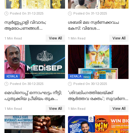
Posted On 31-12-2025
Posted On 31-12-2025
സ്വർണ്ണപ്പാളി വിവാദം;
ശബരി മല സ്വർണക്കവച
ആരോപണങ്ങൾ
കേസ്: വിദേശ
അവസാനിക്കുന്നില്ല
വ്യവസായിയുടെ ആരോപണം
View All
View All
1 Min Read
1 Min Read
നിഷേധിച്ച് ഡി മണി
KERALA
KERALA
Posted On 30-12-2025
Posted On 30-12-2025
മെഡിസെപ്പ് ഒന്നാംഘട്ടം നീട്ടി;
'ശിവലിംഗത്തിലേയ്ക്ക്
പുതുക്കിയ പ്രീമിയം തുക
ആര്‍ത്തവ രക്തം'; സുവര്‍ണ
ഈടാക്കുക ജനുവരി 31
കേരളം ലോട്ടറിയിലെ
View All
View All
1 Min Read
1 Min Read
മുതൽ
ചിത്രത്തിനെതിരെ ഹിന്ദു
ഐക്യവേദി പരാതി നൽകി