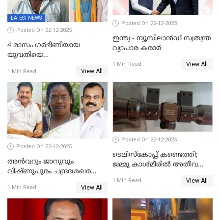
LATEST NEWS
Posted On 22-12-2025
Posted On 22-12-2025
ഇന്ത്യ - ന്യൂസിലാൻഡ് സ്വതന്ത്ര
4 മാസം ഗർഭിണിയായ
വ്യാപാര കരാർ
യുവതിയെ
View All
വെട്ടിക്കൊലപ്പെടുത്തി
1 Min Read
View All
1 Min Read
പിതാവും സഹോദരനും;
ദുരഭിമാനക്കൊലയിൽ
നടുങ്ങി കർണാടക
Posted On 22-12-2025
Posted On 22-12-2025
ടെലിസ്‌കോപ്പ് കണ്ടെത്തി;
അൻവറും ജാനുവും
ജമ്മു കാശ്മീരില്‍ അതീവ
വിഷ്ണുപുരം ചന്ദ്രശേഖരന്റെ
ജാഗ്രത നിര്‍ദ്ദേശം
View All
പാർട്ടിയും UDF
1 Min Read
View All
1 Min Read
അസോസിയേറ്റ് അംഗങ്ങൾ;
അസോസിയേറ്റ്
അംഗമാകാനില്ലെന്നും