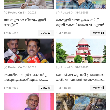
Posted On 31-12-2025
Posted On 31-12-2025
ജയസൂര്യക്ക് വീണ്ടും ഇഡി
കേരളവിഷനെ പ്രശംസിച്ച്
നോട്ടീസ്
മന്ത്രി കെബി ഗണേഷ് കുമാര്‍
View All
View All
1 Min Read
1 Min Read
Posted On 31-12-2025
Posted On 31-12-2025
ശബരിമല സ്വര്‍ണക്കവര്‍ച്ച;
ശബരിമല യുവതി പ്രവേശനം;
അടൂര്‍ പ്രകാശ് എംപിയെ
പരിഗണിക്കാന്‍ ഭരണഘടന
ചോദ്യം ചെയ്യാൻ SIT
ബെഞ്ച്
View All
View All
1 Min Read
1 Min Read