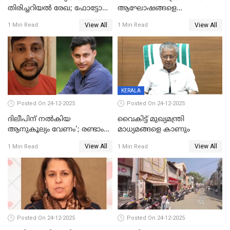
തിരിച്ചറിയല്‍ രേഖ; ഫോട്ടോ
ആഘോഷങ്ങളെ
പതിപ്പിച്ച നേറ്റിവിറ്റി കാര്‍ഡ്
കടന്നാക്രമിയ്ക്കുന്നു; എല്ലാ
View All
View All
1 Min Read
1 Min Read
നല്‍കുമെന്ന് മുഖ്യമന്ത്രി; SIR
ആക്രമണങ്ങൾക്കും പിന്നിലും
ഹെല്‍പ് ഡസ്‌കുകള്‍
സംഘപരിവാർ’; മുഖ്യമന്ത്രി
ആരംഭിക്കാന്‍ മന്ത്രിസഭാ
യോഗ തീരുമാനം
KERALA
Posted On 24-12-2025
Posted On 24-12-2025
ദിലീപിന് നല്‍കിയ
വൈകിട്ട് മുഖ്യമന്ത്രി
ആനുകൂല്യം വേണം'; രണ്ടാം
മാധ്യമങ്ങളെ കാണും
പ്രതി മാര്‍ട്ടിന്‍
View All
View All
1 Min Read
1 Min Read
ഹൈക്കോടതിയില്‍
Posted On 24-12-2025
Posted On 24-12-2025