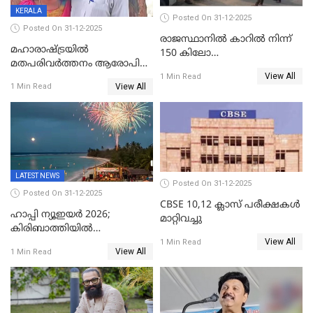
KERALA
Posted On 31-12-2025
Posted On 31-12-2025
രാജസ്ഥാനിൽ കാറിൽ നിന്ന്
മഹാരാഷ്ട്രയിൽ
150 കിലോ
മതപരിവർത്തനം ആരോപിച്ചു
സ്ഫോടകവസ്തുക്കൾ
View All
അറസ്റ്റിലായ മലയാളി
1 Min Read
പിടികൂടി
View All
1 Min Read
വൈദികനും ഭാര്യയ്ക്കും
ഉൾപ്പെടെ 11പേർക്കും ജാമ്യം
LATEST NEWS
Posted On 31-12-2025
Posted On 31-12-2025
CBSE 10,12 ക്ലാസ് പരീക്ഷകള്‍
ഹാപ്പി ന്യൂഇയർ 2026;
മാറ്റിവച്ചു
കിരിബാത്തിയിൽ
View All
പുതുവർഷമെത്തി
1 Min Read
View All
1 Min Read