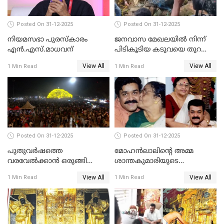
Posted On 31-12-2025
Posted On 31-12-2025
നിയമസഭാ പുരസ്‌കാരം
ജനവാസ മേഖലയിൽ നിന്ന്
എൻ.എസ്.മാധവന്
പിടികൂടിയ കടുവയെ തുറന്നു
വിട്ടു
View All
View All
1 Min Read
1 Min Read
Posted On 31-12-2025
Posted On 31-12-2025
പുതുവര്‍ഷത്തെ
മോഹന്‍ലാലിന്റെ അമ്മ
വരവേല്‍ക്കാന്‍ ഒരുങ്ങി
ശാന്തകുമാരിയുടെ
ലോകം
സംസ്‌കാരം ഇന്ന്
View All
View All
1 Min Read
1 Min Read