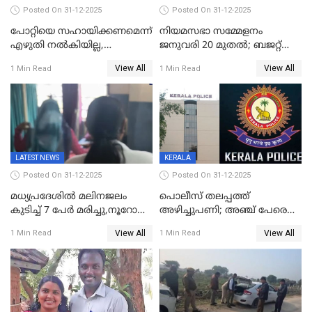
Posted On 31-12-2025
Posted On 31-12-2025
പോറ്റിയെ സഹായിക്കണമെന്ന്
നിയമസഭാ സമ്മേളനം
എഴുതി നൽകിയില്ല,
ജനുവരി 20 മുതല്‍; ബജറ്റ്
ജനങ്ങളെ
അവതരണം അവസാനവാരം;
View All
View All
1 Min Read
1 Min Read
തെറ്റിദ്ധരിപ്പിക്കരുത്,
മന്ത്രിസഭാ
സാങ്കൽപ്പിക കഥകൾ
യോഗതീരുമാനങ്ങൾ
പ്രചരിപ്പിക്കുന്നുവെന്നും
കടകംപള്ളി സുരേന്ദ്രൻ
LATEST NEWS
KERALA
Posted On 31-12-2025
Posted On 31-12-2025
മധ്യപ്രദേശിൽ മലിനജലം
പൊലീസ് തലപ്പത്ത്
കുടിച്ച് 7 പേർ മരിച്ചു,നൂറോളം
അഴിച്ചുപണി; അഞ്ച് പേരെ
പേർ ഗുരുതരാവസ്ഥയിൽ
ഐജി റാങ്കിലേക്ക്
View All
View All
1 Min Read
1 Min Read
ഉയർത്തി,അജിതാ ബീഗം
ക്രൈംബ്രാഞ്ച് ഐജി,
എസ്.ശ്യാംസുന്ദർ
ഇന്റലിജൻസ് ഐജി