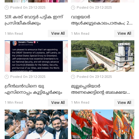
Posted On 23-12-2025
Posted On 23-12-2025
SIR കരട് വോട്ടര്‍ പട്ടിക ഇന്ന്
വാളയാർ
പ്രസിദ്ധീകരിക്കും
ആൾക്കൂട്ടകൊലപാതകം; 2
പേർ കൂടി കസ്റ്റഡിയിൽ
View All
View All
1 Min Read
1 Min Read
Posted On 23-12-2025
Posted On 23-12-2025
ഗ്രീന്‍ലന്‍ഡിനെ യു
മുല്ലപ്പെരിയാര്‍
എസിനൊപ്പം കൂട്ടിച്ചേര്‍ക്കും
അണക്കെട്ടിന്റെ ബലക്ഷയ
നിര്‍ണയം; പരിശോധന ഇന്ന്
View All
View All
1 Min Read
1 Min Read
തുടങ്ങും