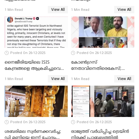
View All
View All
1 Min Read
1 Min Read
Posted On 26-12-2025
Posted On 26-12-2025
നൈജീരിയയിലെ ISIS
കോണ്‍ഗ്രസ്
കേന്ദ്രങ്ങളെ ആക്രമിച്ചുവെന്ന്
നേതാവിനെതിരെകേസ്;
ട്രംപ്
മുഖ്യമന്ത്രിയും ഉണ്ണികൃഷ്ണന്‍
View All
View All
1 Min Read
1 Min Read
പോറ്റിയും ഒപ്പമുള്ള AI ചിത്രം
പങ്കുവെച്ചു
Posted On 26-12-2025
Posted On 26-12-2025
ശബരിമല സ്വര്‍ണക്കവര്‍ച്ച;
രാജ്യത്ത് വര്‍ധിപ്പിച്ച ട്രെയിന്‍
ഡി മണിയെ ഇന്ന് ചോദ്യം
നിരക്ക് പ്രാബല്യത്തില്‍