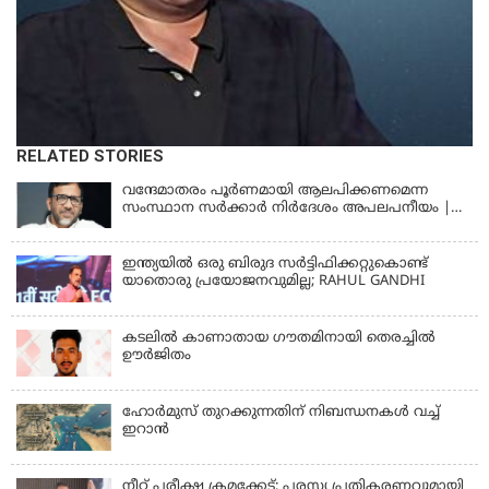
RELATED STORIES
വന്ദേമാതരം പൂര്‍ണമായി ആലപിക്കണമെന്ന
സംസ്ഥാന സര്‍ക്കാര്‍ നിര്‍ദേശം അപലപനീയം |
JAMAAT-E-ISLAMI
ഇന്ത്യയില്‍ ഒരു ബിരുദ സര്‍ട്ടിഫിക്കറ്റുകൊണ്ട്
യാതൊരു പ്രയോജനവുമില്ല; RAHUL GANDHI
കടലിൽ കാണാതായ ഗൗതമിനായി തെരച്ചിൽ
ഊർജിതം
ഹോര്‍മുസ് തുറക്കുന്നതിന് നിബന്ധനകള്‍ വച്ച്
ഇറാന്‍
നീറ്റ് പരീക്ഷ ക്രമക്കേട്; പരസ്യ പ്രതികരണവുമായി