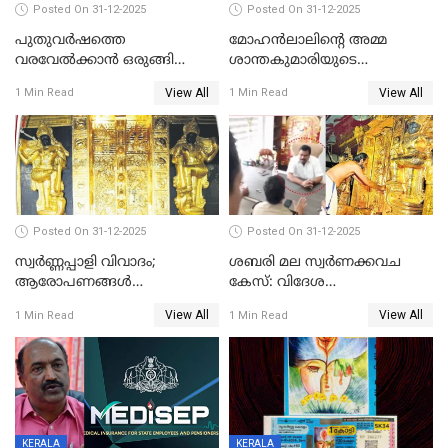
Posted On 31-12-2025
Posted On 31-12-2025
പുതുവര്‍ഷത്തെ
മോഹന്‍ലാലിന്റെ അമ്മ
വരവേല്‍ക്കാന്‍ ഒരുങ്ങി
ശാന്തകുമാരിയുടെ
ലോകം
സംസ്‌കാരം ഇന്ന്
View All
View All
1 Min Read
1 Min Read
Posted On 31-12-2025
Posted On 31-12-2025
സ്വർണ്ണപ്പാളി വിവാദം;
ശബരി മല സ്വർണക്കവച
ആരോപണങ്ങൾ
കേസ്: വിദേശ
അവസാനിക്കുന്നില്ല
വ്യവസായിയുടെ ആരോപണം
View All
View All
1 Min Read
1 Min Read
നിഷേധിച്ച് ഡി മണി
KERALA
KERALA