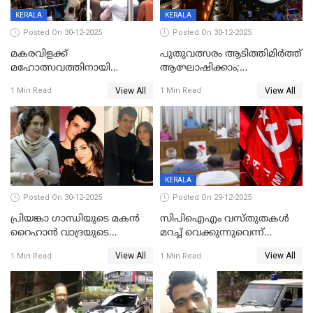
ഉൾപ്പെടെ 2 കോടി രൂപയുടെ
സമ്മാനപദ്ധതിയും
KERALA
KERALA
Posted On 30-12-2025
Posted On 30-12-2025
മകരവിളക്ക്
പുതുവത്സരം ആടിത്തിമിർത്ത്
മഹോത്സവത്തിനായി
ആഘോഷിക്കാം;
ശബരിമല നട തുറന്നു;
ബാറുകള്‍ക്ക് 12 മണി വരെ
View All
View All
1 Min Read
1 Min Read
സന്നിധാനത്ത് വൻ
പ്രവര്‍ത്തനാനുമതി
ഭക്തജനത്തിരക്ക്
KERALA
Posted On 30-12-2025
Posted On 29-12-2025
പ്രിയങ്കാ ​ഗാന്ധിയുടെ മകൻ
സിപിഐഎം വസ്തുതകൾ
റൈഹാൻ വാദ്രയുടെ
മറച്ച് വെക്കുന്നുവെന്ന്
വിവാഹനിശ്ചയം
സിപിഐ, 'പത്മകുമാറിനെ
View All
View All
1 Min Read
1 Min Read
കഴിഞ്ഞതായി റിപ്പോർട്ട്
സംരക്ഷിച്ചത്
തിരിച്ചടിച്ചു',വെള്ളാപ്പള്ളിയെ
ന്യായീകരിക്കുന്നതിലും
CPIഎക്സിക്യൂട്ടീവിൽ