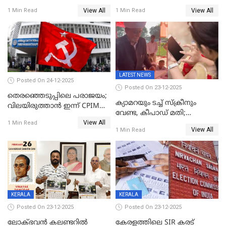
വിട്ടു
View All
View All
1 Min Read
1 Min Read
LATEST NEWS
Posted On 24-12-2025
Posted On 23-12-2025
തെരഞ്ഞെടുപ്പിലെ പരാജയം;
ക്യാമറയും ടച്ച് സ്ക്രീനും
വിലയിരുത്താന്‍ ഇന്ന് CPIM
വേണ്ട, കീപാഡ് മതി;
യോഗം
View All
സ്ത്രീകൾക്ക് സ്മാർട്ട് ഫോൺ
1 Min Read
View All
1 Min Read
വിലക്കി രാജ്യത്തെ ഒരു
പഞ്ചായത്ത്
KERALA
KERALA
Posted On 23-12-2025
Posted On 23-12-2025
ലോക്ഭവൻ കലണ്ടറിൽ
കേരളത്തിലെ SIR കരട്