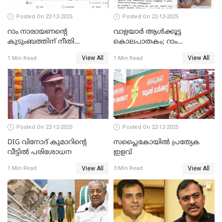
Posted On 22-12-2025
Posted On 22-12-2025
റാം നാരായണന്റെ
വാളയാർ ആൾക്കൂട്ട
കുടുംബത്തിന് നീതി
കൊലപാതകം; റാം
ഉറപ്പാക്കും; പിണറായി
നാരായണൻ നേരിട്ടത് ക്രൂര
View All
View All
1 Min Read
1 Min Read
വിജയന്‍
പീഡനം
Posted On 22-12-2025
Posted On 22-12-2025
DIG വിനോദ് കുമാറിന്റെ
സപ്ലൈകോയിൽ പ്രത്യേക
വീട്ടില്‍ പരിശോധന
ഇളവ്
View All
View All
1 Min Read
3 Min Read