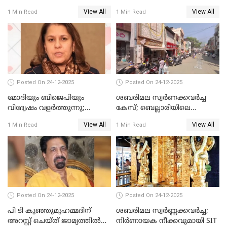
പ്രതി മാര്‍ട്ടിന്‍
View All
View All
1 Min Read
1 Min Read
ഹൈക്കോടതിയില്‍
Posted On 24-12-2025
Posted On 24-12-2025
മോദിയും ബിജെപിയും
ശബരിമല സ്വര്‍ണക്കവര്‍ച്ച
വിദ്വേഷം വളർത്തുന്നു;
കേസ്; ബെല്ലാരിയിലെ
പ്രതിഷേധവിമായി
ജ്വല്ലറിയില്‍ പരിശോധന
View All
View All
1 Min Read
1 Min Read
കോൺഗ്രസ്
Posted On 24-12-2025
Posted On 24-12-2025
പി ടി കുഞ്ഞുമുഹമ്മദിന്
ശബരിമല സ്വര്‍ണ്ണക്കവര്‍ച്ച;
അറസ്റ്റ് ചെയ്ത് ജാമ്യത്തില്‍
നിർണായക നീക്കവുമായി SIT