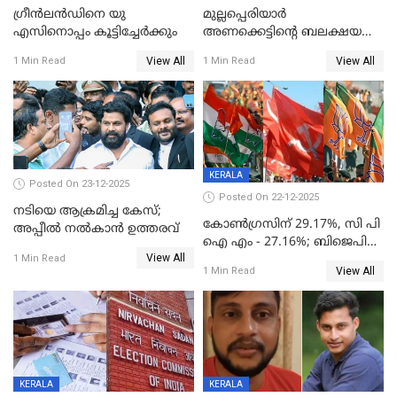
ഗ്രീന്‍ലന്‍ഡിനെ യു
മുല്ലപ്പെരിയാര്‍
എസിനൊപ്പം കൂട്ടിച്ചേര്‍ക്കും
അണക്കെട്ടിന്റെ ബലക്ഷയ
നിര്‍ണയം; പരിശോധന ഇന്ന്
View All
View All
1 Min Read
1 Min Read
തുടങ്ങും
KERALA
Posted On 23-12-2025
Posted On 22-12-2025
നടിയെ ആക്രമിച്ച കേസ്;
കോൺഗ്രസിന് 29.17%, സി പി
അപ്പീൽ നൽകാൻ ഉത്തരവ്
ഐ എം - 27.16%; ബിജെപി
View All
20% കടന്നത്
1 Min Read
View All
1 Min Read
തിരുവനന്തപുരത്ത് മാത്രം,
തദ്ദേശത്തിലെ യഥാർത്ഥ
കണക്ക് പുറത്ത്
KERALA
KERALA