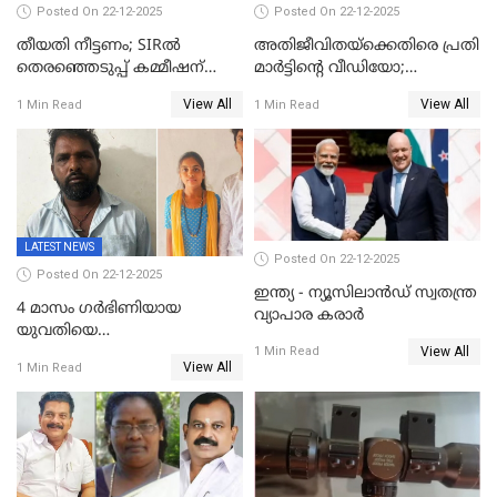
Posted On 22-12-2025
Posted On 22-12-2025
തീയതി നീട്ടണം; SIRൽ
അതിജീവിതയ്‌ക്കെതിരെ പ്രതി
തെരഞ്ഞെടുപ്പ് കമ്മീഷന്
മാർട്ടിന്റെ വീഡിയോ;
കത്തയച്ച് കേരളം
പ്രചരിപ്പിച്ച മൂന്നുപേർ
View All
View All
1 Min Read
1 Min Read
അറസ്റ്റിൽ; നൂറോളം
സൈറ്റുകളിൽ നിന്നും
വിഡിയോ നീക്കം ചെയ്യാനും
പൊലീസ്
LATEST NEWS
Posted On 22-12-2025
Posted On 22-12-2025
ഇന്ത്യ - ന്യൂസിലാൻഡ് സ്വതന്ത്ര
4 മാസം ഗർഭിണിയായ
വ്യാപാര കരാർ
യുവതിയെ
View All
വെട്ടിക്കൊലപ്പെടുത്തി
1 Min Read
View All
1 Min Read
പിതാവും സഹോദരനും;
ദുരഭിമാനക്കൊലയിൽ
നടുങ്ങി കർണാടക