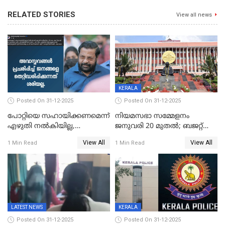
RELATED STORIES
View all news
KERALA
Posted On 31-12-2025
Posted On 31-12-2025
പോറ്റിയെ സഹായിക്കണമെന്ന്
നിയമസഭാ സമ്മേളനം
എഴുതി നൽകിയില്ല,
ജനുവരി 20 മുതല്‍; ബജറ്റ്
ജനങ്ങളെ
അവതരണം അവസാനവാരം;
View All
View All
1 Min Read
1 Min Read
തെറ്റിദ്ധരിപ്പിക്കരുത്,
മന്ത്രിസഭാ
സാങ്കൽപ്പിക കഥകൾ
യോഗതീരുമാനങ്ങൾ
പ്രചരിപ്പിക്കുന്നുവെന്നും
കടകംപള്ളി സുരേന്ദ്രൻ
LATEST NEWS
KERALA
Posted On 31-12-2025
Posted On 31-12-2025