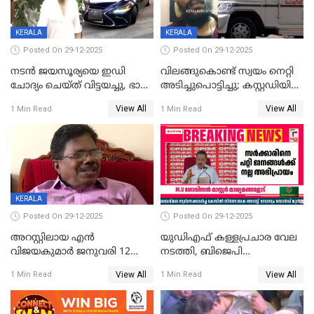
വിമർശനം
KERALA
KERALA
Posted On 29-12-2025
Posted On 29-12-2025
നടൻ ജയസൂര്യയെ ഇഡി
വിലങ്ങുകൊണ്ട് സ്വയം നെറ്റി
ചോദ്യം ചെയ്ത് വിട്ടയച്ചു, ഭാര്യ
അടിച്ചുപൊട്ടിച്ചു; കസ്റ്റഡിയിൽ
സരിതയുടെയും
എടുക്കുന്നതിനിടെ
View All
View All
1 Min Read
1 Min Read
മൊഴിയെടുത്തു
വധശ്രമക്കേസ് പ്രതി
വിലങ്ങുമായി രക്ഷപ്പെട്ടു;
വ്യാപക തെരച്ചിൽ
KERALA
Posted On 29-12-2025
Posted On 29-12-2025
അറസ്റ്റിലായ എൻ
യുഡിഎഫ് കള്ളപ്രചാര വേല
വിജയകുമാർ ജനുവരി 12
നടത്തി, ബിജെപി
വരെ റിമാൻഡിൽ;
ഹിന്ദുവർഗീയത പ്രചരിപ്പിച്ചു,
View All
View All
1 Min Read
1 Min Read
ജാമ്യാപേക്ഷ ഈ മാസം 31ന്
ശബരിമല അത്ര
പരിഗണിക്കും
തിരിച്ചടിയായില്ല,സർക്കാരിനെക്കുറ
ജനങ്ങൾക്ക് മികച്ച