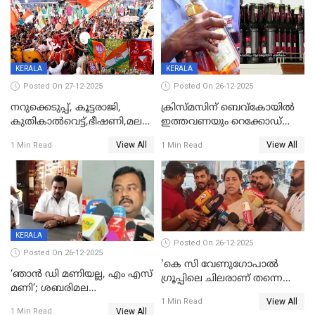
KERALA
KERALA
Posted On 27-12-2025
Posted On 26-12-2025
നറുക്കെടുപ്പ്, കൂട്ടരാജി,
ക്രിസ്മസിന് ബെവ്‌കോയിൽ
കുതികാൽവെട്ട്,ഭീഷണി,മലബാറിലാകട്ടെ
ഇത്തവണയും റെക്കോഡ്
ട്വിസ്റ്റോട് ട്വിസ്റ്റും; അടിമുടി
വിൽപ്പന;കഴിഞ്ഞവർഷത്തേക്ക
View All
View All
1 Min Read
1 Min Read
നാടകീയമായി പഞ്ചായത്ത്
53 കോടി രൂപയുടെ അധിക
പ്രസിഡന്‍റ് തെരഞ്ഞെടുപ്പ്
വിൽപ്പന; മലയാളി കുടിച്ചു
തീർത്തത് 333 കോടിയുടെ
മദ്യം
KERALA
Posted On 26-12-2025
Posted On 26-12-2025
'കെ സി വേണുഗോപാല്‍
‘ഞാൻ ഡി മണിയല്ല, എം എസ്
ഗ്രൂപ്പിലെ ചിലരാണ് തന്നെ
മണി’; ശബരിമല
തഴഞ്ഞത്'; ലാലി ജെയിംസ്
View All
സ്വർണക്കവർച്ചയുമായി ഒരു
1 Min Read
View All
1 Min Read