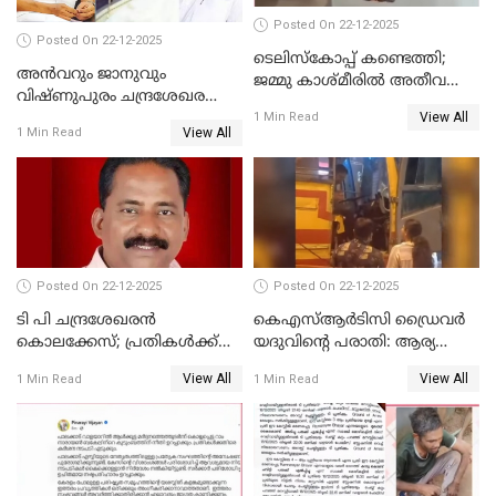
Posted On 22-12-2025
Posted On 22-12-2025
ടെലിസ്‌കോപ്പ് കണ്ടെത്തി;
അൻവറും ജാനുവും
ജമ്മു കാശ്മീരില്‍ അതീവ
വിഷ്ണുപുരം ചന്ദ്രശേഖരന്റെ
ജാഗ്രത നിര്‍ദ്ദേശം
View All
പാർട്ടിയും UDF
1 Min Read
View All
1 Min Read
അസോസിയേറ്റ് അംഗങ്ങൾ;
അസോസിയേറ്റ്
അംഗമാകാനില്ലെന്നും
UDFലേക്കില്ലെന്നും
വിഷ്ണുപുരം ചന്ദ്രശേഖരൻ
Posted On 22-12-2025
Posted On 22-12-2025
ടി പി ചന്ദ്രശേഖരന്‍
കെഎസ്ആർടിസി ഡ്രൈവർ
കൊലക്കേസ്; പ്രതികള്‍ക്ക്
യദുവിന്റെ പരാതി: ആര്യ
വീണ്ടും പരോള്‍
രാജേന്ദ്രനും സച്ചിൻ ദേവിനും
View All
View All
1 Min Read
1 Min Read
കോടതി നോട്ടീസ്