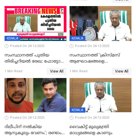
KERALA
KERALA
Posted On 24-12-2025
Posted On 24-12-2025
സംസ്ഥാനത്ത് പുതിയ
സംസ്ഥാനത്ത് ‘ക്രിസ്മസ്
തിരിച്ചറിയല്‍ രേഖ; ഫോട്ടോ
ആഘോഷങ്ങളെ
പതിപ്പിച്ച നേറ്റിവിറ്റി കാര്‍ഡ്
കടന്നാക്രമിയ്ക്കുന്നു; എല്ലാ
View All
View All
1 Min Read
1 Min Read
നല്‍കുമെന്ന് മുഖ്യമന്ത്രി; SIR
ആക്രമണങ്ങൾക്കും പിന്നിലും
ഹെല്‍പ് ഡസ്‌കുകള്‍
സംഘപരിവാർ’; മുഖ്യമന്ത്രി
ആരംഭിക്കാന്‍ മന്ത്രിസഭാ
യോഗ തീരുമാനം
KERALA
Posted On 24-12-2025
Posted On 24-12-2025
ദിലീപിന് നല്‍കിയ
വൈകിട്ട് മുഖ്യമന്ത്രി
ആനുകൂല്യം വേണം'; രണ്ടാം
മാധ്യമങ്ങളെ കാണും