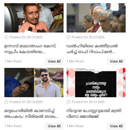
Posted On 25-12-2025
Posted On 25-12-2025
ഉന്നാവ് ബലാത്സംഗ കേസ്;
ഡൽഹിയിലെ കത്തീഡ്രൽ
സുപ്രീം കോടതിയെ
ചർച്ച് ഓഫ് റിഡംപ്ഷൻ
സമീപിക്കാനൊരുങ്ങി
സന്ദർശിച്ച് പ്രധാനമന്ത്രി
View All
View All
1 Min Read
1 Min Read
അതിജീവിത
Posted On 25-12-2025
Posted On 25-12-2025
മദ്യലഹരിയിൽ കാറോടിച്ച്
നിഗൂഢ പോസ്റ്ററുമായി മന്ത്രി
അപകടം: സീരിയൽ താരം
വീണാ ജോർജ്ജ്
സിദ്ധാർത്ഥ് പ്രഭുവിനെതിരെ
View All
View All
1 Min Read
1 Min Read
കേസെടുത്തു