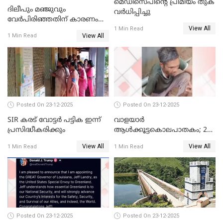
മെഡിസെപിന്റെ പ്രീമിയം തുക
ദിലീപും മഞ്ജുവും
വർധിപ്പിച്ചു
വേർപിരിഞ്ഞതിന് കാരണം
View All
ദിലീപ് മഞ്ജുവിന് നൽകിയ ആ
1 Min Read
View All
1 Min Read
പഴയ മൊബൈലിൽ നിന്ന്
കണ്ടെത്തിയ ചാറ്റിൽ
നിന്നാണ്; എട്ടാം പ്രതിക്ക്
മോട്ടീവ് ഉണ്ടായിരുന്നെന്നും
അഡ്വ. ടി.ബി മിനി
Posted On 23-12-2025
Posted On 23-12-2025
SIR കരട് വോട്ടര്‍ പട്ടിക ഇന്ന്
വാളയാർ
പ്രസിദ്ധീകരിക്കും
ആൾക്കൂട്ടകൊലപാതകം; 2
പേർ കൂടി കസ്റ്റഡിയിൽ
View All
View All
1 Min Read
1 Min Read
Posted On 23-12-2025
Posted On 23-12-2025