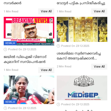
സവർക്കർ
വോട്ടര്‍ പട്ടിക പ്രസിദ്ധീകരിച്ചു
View All
View All
1 Min Read
1 Min Read
KERALA
Posted On 23-12-2025
Posted On 23-12-2025
ശബരിമല സ്വര്‍ണക്കവര്‍ച്ച
ജയിൽ ഡിഐജി വിനോദ്
കേസ് അന്വേഷിക്കാന്‍
കുമാറിന് സസ്പെൻഷൻ
തയ്യാറെന്ന് CBI
View All
2 Min Read
View All
1 Min Read
KERALA
Posted On 23-12-2025
Posted On 23-12-2025