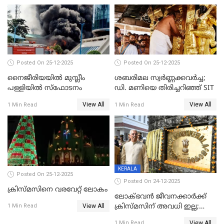
Posted On 25-12-2025
Posted On 25-12-2025
നൈജീരിയയിൽ മുസ്ലീം
ശബരിമല സ്വര്‍ണ്ണക്കവര്‍ച്ച;
പള്ളിയില്‍ സ്‌ഫോടനം
ഡി. മണിയെ തിരിച്ചറിഞ്ഞ് SIT
View All
View All
1 Min Read
1 Min Read
KERALA
Posted On 25-12-2025
Posted On 24-12-2025
ക്രിസ്മസിനെ വരവേറ്റ് ലോകം
ലോക്ഭവൻ ജീവനക്കാർക്ക്
View All
ക്രിസ്മസിന് അവധി ഇല്ല;
1 Min Read
ഹാജരാവാൻ ഉത്തരവ്
View All
1 Min Read