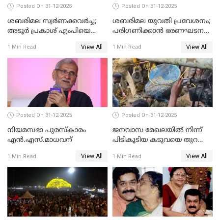
Posted On 31-12-2025
Posted On 31-12-2025
ശബരിമല സ്വര്‍ണക്കവര്‍ച്ച;
ശബരിമല യുവതി പ്രവേശനം;
അടൂര്‍ പ്രകാശ് എംപിയെ
പരിഗണിക്കാന്‍ ഭരണഘടന
ചോദ്യം ചെയ്യാൻ SIT
ബെഞ്ച്
View All
View All
1 Min Read
1 Min Read
Posted On 31-12-2025
Posted On 31-12-2025
നിയമസഭാ പുരസ്‌കാരം
ജനവാസ മേഖലയിൽ നിന്ന്
എൻ.എസ്.മാധവന്
പിടികൂടിയ കടുവയെ തുറന്നു
വിട്ടു
View All
View All
1 Min Read
1 Min Read