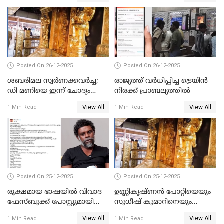
പങ്കുവെച്ചു
Posted On 26-12-2025
Posted On 26-12-2025
ശബരിമല സ്വര്‍ണക്കവര്‍ച്ച;
രാജ്യത്ത് വര്‍ധിപ്പിച്ച ട്രെയിന്‍
ഡി മണിയെ ഇന്ന് ചോദ്യം
നിരക്ക് പ്രാബല്യത്തില്‍
ചെയ്യും
View All
View All
1 Min Read
1 Min Read
Posted On 25-12-2025
Posted On 25-12-2025
രൂക്ഷമായ ഭാഷയിൽ വിവാദ
ഉണ്ണികൃഷ്ണന്‍ പോറ്റിയെയും
ഫേസ്ബുക്ക് പോസ്റ്റുമായി
സുധീഷ് കുമാറിനെയും
നടൻ വിനായകൻ
വീണ്ടും ചോദ്യം ചെയ്ത് SIT
View All
View All
1 Min Read
1 Min Read