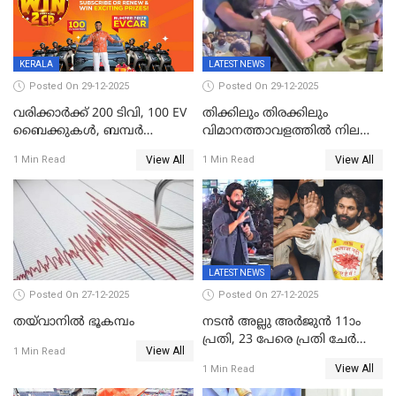
അഭിപ്രായം, എല്‍ഡിഎഫ്
അധികാരം നിലനിര്‍ത്തും,
ലോക്സഭ
തെരഞ്ഞെടുപ്പിനേക്കാൾ 17
KERALA
LATEST NEWS
ലക്ഷം വോട്ട് ലഭിച്ചു
Posted On 29-12-2025
Posted On 29-12-2025
വരിക്കാർക്ക് 200 ടിവി, 100 EV
തിക്കിലും തിരക്കിലും
ബൈക്കുകൾ, ബമ്പർ
വിമാനത്താവളത്തില്‍ നിലത്ത്
സമ്മാനമായി EV കാർ
വീണ് വിജയ്
View All
View All
1 Min Read
1 Min Read
ഉൾപ്പെടെ 2 കോടി രൂപയുടെ
സമ്മാനങ്ങളുമായി
കേരളവിഷൻ ബ്രോഡ്ബാൻഡ്
കണക്ട്&വിൻ
LATEST NEWS
Posted On 27-12-2025
Posted On 27-12-2025
തയ്‌വാനിൽ ഭൂകമ്പം
നടൻ അല്ലു അർജുൻ 11ാം
പ്രതി, 23 പേരെ പ്രതി ചേർത്ത്
View All
1 Min Read
കുറ്റപത്രം സമർപ്പിച്ചു
View All
1 Min Read