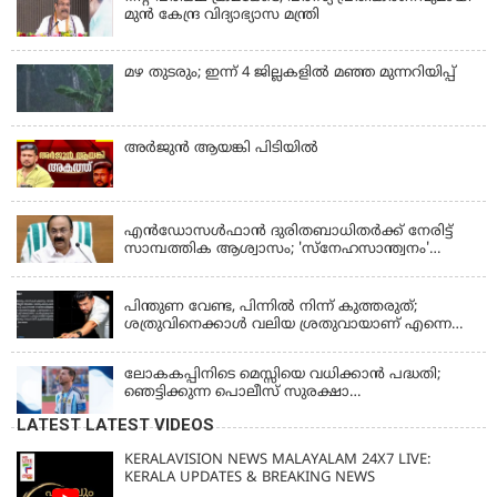
മുൻ കേന്ദ്ര വിദ്യാഭ്യാസ മന്ത്രി
മഴ തുടരും; ഇന്ന് 4 ജില്ലകളില്‍ മഞ്ഞ മുന്നറിയിപ്പ്
അര്‍ജുന്‍ ആയങ്കി പിടിയില്‍
KERALA
എന്‍ഡോസള്‍ഫാന്‍ ദുരിതബാധിതർക്ക് നേരിട്ട്
സാമ്പത്തിക ആശ്വാസം; 'സ്‌നേഹസാന്ത്വനം'
പദ്ധതി പ്രവർത്തനങ്ങൾക്ക് 14.40 കോടിയുടെ
KERALA
ഭരണാനുമതി
പിന്തുണ വേണ്ട, പിന്നില്‍ നിന്ന് കുത്തരുത്;
ശത്രുവിനെക്കാള്‍ വലിയ ശ്രതുവായാണ് എന്നെ
കണ്ടത്; എം വി ജയരാജനെതിരെ അര്‍ജുന്‍
ആയങ്കി
ലോകകപ്പിനിടെ മെസ്സിയെ വധിക്കാൻ പദ്ധതി;
ഞെട്ടിക്കുന്ന പൊലീസ് സുരക്ഷാ
രേഖകള്‍;ആറായിരത്തിലധികം ഭീഷണി
LATEST LATEST VIDEOS
സന്ദേശങ്ങൾ ലഭിച്ചെന്ന് ഫ്രഞ്ച് റഫറി
KERALAVISION NEWS MALAYALAM 24X7 LIVE:
KERALA UPDATES & BREAKING NEWS