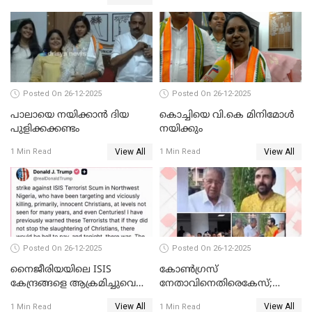
ബന്ധവും ഇല്ലെന്ന് എസ്ഐടി
ചോദ്യം ചെയ്ത ദിണ്ടിഗലിലെ
വ്യവസായി
Posted On 26-12-2025
Posted On 26-12-2025
പാലായെ നയിക്കാന്‍ ദിയ
കൊച്ചിയെ വി.കെ മിനിമോള്‍
പുളിക്കക്കണ്ടം
നയിക്കും
View All
View All
1 Min Read
1 Min Read
Posted On 26-12-2025
Posted On 26-12-2025
നൈജീരിയയിലെ ISIS
കോണ്‍ഗ്രസ്
കേന്ദ്രങ്ങളെ ആക്രമിച്ചുവെന്ന്
നേതാവിനെതിരെകേസ്;
ട്രംപ്
മുഖ്യമന്ത്രിയും ഉണ്ണികൃഷ്ണന്‍
View All
View All
1 Min Read
1 Min Read
പോറ്റിയും ഒപ്പമുള്ള AI ചിത്രം