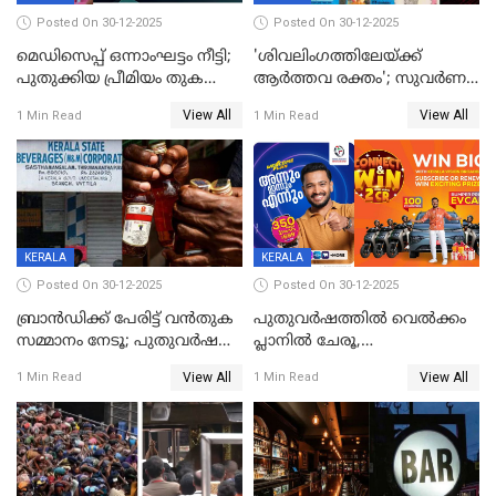
Posted On 30-12-2025
Posted On 30-12-2025
മെഡിസെപ്പ് ഒന്നാംഘട്ടം നീട്ടി;
'ശിവലിംഗത്തിലേയ്ക്ക്
പുതുക്കിയ പ്രീമിയം തുക
ആര്‍ത്തവ രക്തം'; സുവര്‍ണ
ഈടാക്കുക ജനുവരി 31
കേരളം ലോട്ടറിയിലെ
View All
View All
1 Min Read
1 Min Read
മുതൽ
ചിത്രത്തിനെതിരെ ഹിന്ദു
ഐക്യവേദി പരാതി നൽകി
KERALA
KERALA
Posted On 30-12-2025
Posted On 30-12-2025
ബ്രാൻഡിക്ക് പേരിട്ട് വൻതുക
പുതുവർഷത്തിൽ വെൽക്കം
സമ്മാനം നേടൂ; പുതുവർഷ
പ്ലാനിൽ ചേരൂ,
ഓഫറുമായി ബെവ്‌കോ
350എംപിപിഎസ് വേഗതയിൽ
View All
View All
1 Min Read
1 Min Read
ഇന്റർനെറ്റും ഒപ്പം കീയുടെ
മെഗാ പ്ലാൻ സൗജന്യം; ഒപ്പം
വരിക്കാർക്ക് 200 ടിവി, 100 EV
ബൈക്കുകൾ, ബമ്പർ
സമ്മാനമായി EV കാർ