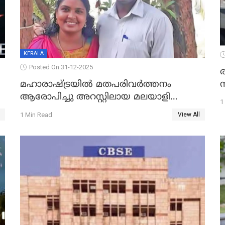
KERALA
Posted On 31-12-2025
മഹാരാഷ്ട്രയിൽ മതപരിവർത്തനം
ആരോപിച്ചു അറസ്റ്റിലായ മലയാളി
1
വൈദികനും ഭാര്യയ്ക്കും ഉൾപ്പെടെ
1 Min Read
View All
11പേർക്കും ജാമ്യം