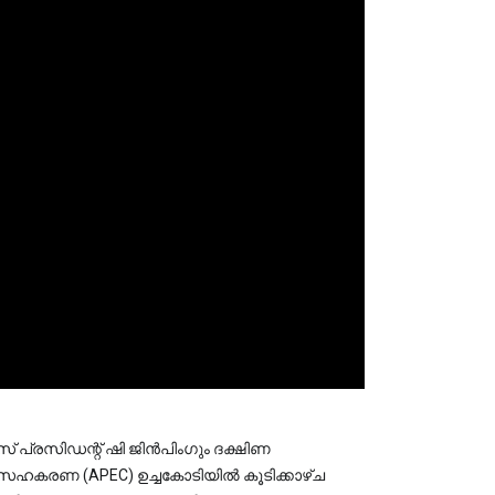
പ്രസിഡന്റ് ഷി ജിൻപിംഗും ദക്ഷിണ 
ഹകരണ (APEC) ഉച്ചകോടിയിൽ കൂടിക്കാഴ്ച 