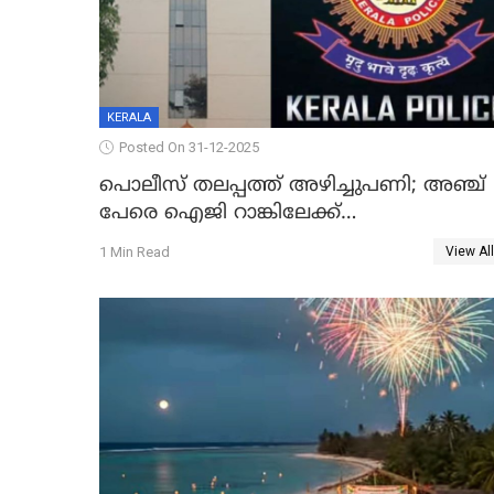
KERALA
Posted On 31-12-2025
പൊലീസ് തലപ്പത്ത് അഴിച്ചുപണി; അഞ്ച്
പേരെ ഐജി റാങ്കിലേക്ക്
ഉയർത്തി,അജിതാ ബീഗം ക്രൈംബ്രാഞ്ച്
1 Min Read
View All
ഐജി, എസ്.ശ്യാംസുന്ദർ ഇന്റലിജൻസ്
ഐജി