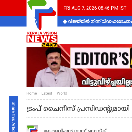
FRI AUG 7, 2026 08:46 PM IST
വിജയ്‌യിൽ നിന്ന് വിവാഹമോചനം 
Home
Latest
World
Share this Article
ട്രംപ് ചൈനീസ് പ്രസിഡന്റുമായി ച
കേരളവിഷൻ ന്യൂസ് ഡെസ്‌ക്