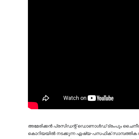
അമേരിക്കൻ പ്രസിഡന്റ് ഡൊണാൾഡ് ട്രംപും ചൈനീസ് 
കൊറിയയിൽ നടക്കുന്ന ഏഷ്യ-പസഫിക് സാമ്പത്തിക സ