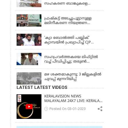
സഹകരണ ബാങ്കുകളെ
ഒഴിവാക്കി; ഇനി വാണിജ്യ
KERALA
ബാങ്കുകൾ മാത്രം
ഫ്രഷ്‌കട്ട് അടച്ചുപൂട്ടാനുള്ള
മലിനീകരണ നിയന്ത്രണ
ബോർഡ് ഉത്തരവിന്
KERALA
ഹൈക്കോടതി സ്റ്റേ
'ക്യാ ബോൽത്തി പബ്ലിക്'
ക്യാമ്പയിൻ പ്രഖ്യാപിച്ച് CJP
സ്ഥാപകൻ അഭിജീത് ദിപ്കെ;
LATEST NEWS
ജാർഖണ്ഡിലെ വിദ്യാർത്ഥി
പ്രക്ഷോഭത്തിലും മറുപടി
സഹപ്രവർത്തകയെ ലിഫ്റ്റിൽ
വച്ച് പീഡിപ്പിച്ചു; തരുൺ
തേജ്‌പാലിന് 10 വർഷം തടവ്
മഴ ശക്തമാകുന്നു; 3 ജില്ലകളിൽ
ചുവപ്പ് മുന്നറിയിപ്പ്
LATEST LATEST VIDEOS
KERALAVISION NEWS
MALAYALAM 24X7 LIVE: KERALA
UPDATES & BREAKING NEWS
Posted On 03-01-2023