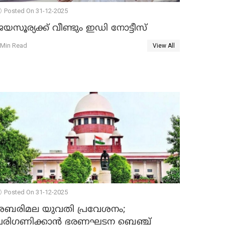
Posted On 31-12-2025
യസൂര്യക്ക് വീണ്ടും ഇഡി നോട്ടീസ്
 Min Read
View All
Posted On 31-12-2025
ശബരിമല യുവതി പ്രവേശനം;
പരിഗണിക്കാന്‍ ഭരണഘടന ബെഞ്ച്