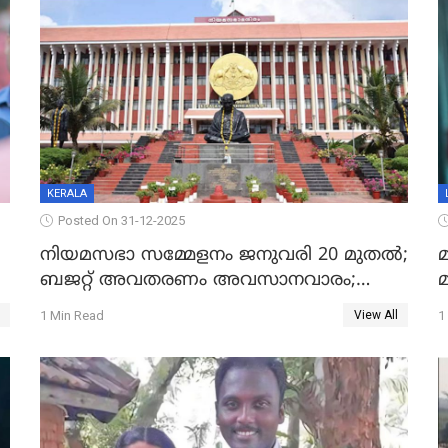
KERALA
Posted On 31-12-2025
നിയമസഭാ സമ്മേളനം ജനുവരി 20 മുതല്‍;
മ
ബജറ്റ് അവതരണം അവസാനവാരം;
മന്ത്രിസഭാ യോഗതീരുമാനങ്ങൾ
1 Min Read
1
View All