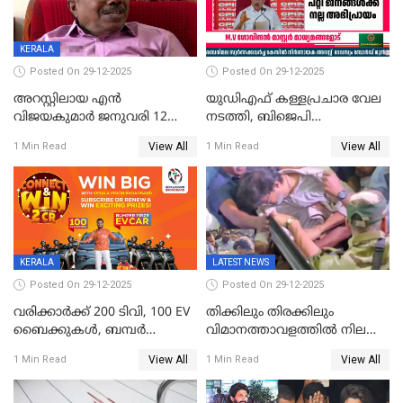
KERALA
Posted On 29-12-2025
Posted On 29-12-2025
അറസ്റ്റിലായ എൻ
യുഡിഎഫ് കള്ളപ്രചാര വേല
വിജയകുമാർ ജനുവരി 12
നടത്തി, ബിജെപി
വരെ റിമാൻഡിൽ;
ഹിന്ദുവർഗീയത പ്രചരിപ്പിച്ചു,
View All
View All
1 Min Read
1 Min Read
ജാമ്യാപേക്ഷ ഈ മാസം 31ന്
ശബരിമല അത്ര
പരിഗണിക്കും
തിരിച്ചടിയായില്ല,സർക്കാരിനെക്കുറ
ജനങ്ങൾക്ക് മികച്ച
അഭിപ്രായം, എല്‍ഡിഎഫ്
അധികാരം നിലനിര്‍ത്തും,
ലോക്സഭ
തെരഞ്ഞെടുപ്പിനേക്കാൾ 17
KERALA
LATEST NEWS
ലക്ഷം വോട്ട് ലഭിച്ചു
Posted On 29-12-2025
Posted On 29-12-2025
വരിക്കാർക്ക് 200 ടിവി, 100 EV
തിക്കിലും തിരക്കിലും
ബൈക്കുകൾ, ബമ്പർ
വിമാനത്താവളത്തില്‍ നിലത്ത്
സമ്മാനമായി EV കാർ
വീണ് വിജയ്
View All
View All
1 Min Read
1 Min Read
ഉൾപ്പെടെ 2 കോടി രൂപയുടെ
സമ്മാനങ്ങളുമായി
കേരളവിഷൻ ബ്രോഡ്ബാൻഡ്