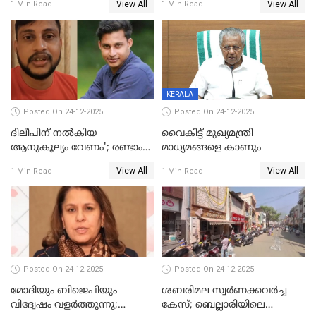
View All
View All
1 Min Read
1 Min Read
നല്‍കുമെന്ന് മുഖ്യമന്ത്രി; SIR
ആക്രമണങ്ങൾക്കും പിന്നിലും
ഹെല്‍പ് ഡസ്‌കുകള്‍
സംഘപരിവാർ’; മുഖ്യമന്ത്രി
ആരംഭിക്കാന്‍ മന്ത്രിസഭാ
യോഗ തീരുമാനം
KERALA
Posted On 24-12-2025
Posted On 24-12-2025
ദിലീപിന് നല്‍കിയ
വൈകിട്ട് മുഖ്യമന്ത്രി
ആനുകൂല്യം വേണം'; രണ്ടാം
മാധ്യമങ്ങളെ കാണും
പ്രതി മാര്‍ട്ടിന്‍
View All
View All
1 Min Read
1 Min Read
ഹൈക്കോടതിയില്‍
Posted On 24-12-2025
Posted On 24-12-2025
മോദിയും ബിജെപിയും
ശബരിമല സ്വര്‍ണക്കവര്‍ച്ച
വിദ്വേഷം വളർത്തുന്നു;
കേസ്; ബെല്ലാരിയിലെ