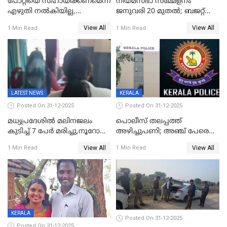
പോറ്റിയെ സഹായിക്കണമെന്ന്
നിയമസഭാ സമ്മേളനം
എഴുതി നൽകിയില്ല,
ജനുവരി 20 മുതല്‍; ബജറ്റ്
ജനങ്ങളെ
അവതരണം അവസാനവാരം;
View All
View All
1 Min Read
1 Min Read
തെറ്റിദ്ധരിപ്പിക്കരുത്,
മന്ത്രിസഭാ
സാങ്കൽപ്പിക കഥകൾ
യോഗതീരുമാനങ്ങൾ
പ്രചരിപ്പിക്കുന്നുവെന്നും
കടകംപള്ളി സുരേന്ദ്രൻ
LATEST NEWS
KERALA
Posted On 31-12-2025
Posted On 31-12-2025
മധ്യപ്രദേശിൽ മലിനജലം
പൊലീസ് തലപ്പത്ത്
കുടിച്ച് 7 പേർ മരിച്ചു,നൂറോളം
അഴിച്ചുപണി; അഞ്ച് പേരെ
പേർ ഗുരുതരാവസ്ഥയിൽ
ഐജി റാങ്കിലേക്ക്
View All
View All
1 Min Read
1 Min Read
ഉയർത്തി,അജിതാ ബീഗം
ക്രൈംബ്രാഞ്ച് ഐജി,
എസ്.ശ്യാംസുന്ദർ
ഇന്റലിജൻസ് ഐജി
KERALA
Posted On 31-12-2025
Posted On 31-12-2025