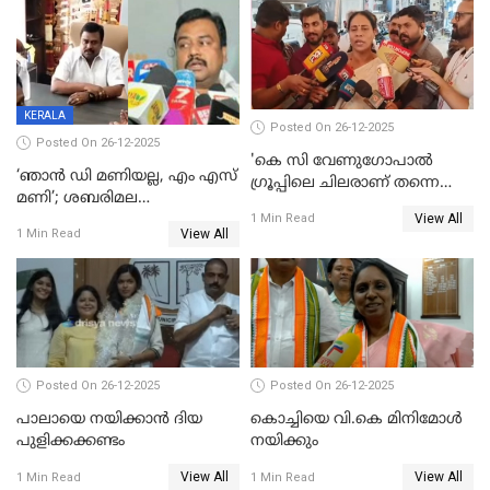
പ്രസിഡന്‍റ് തെരഞ്ഞെടുപ്പ്
വിൽപ്പന; മലയാളി കുടിച്ചു
തീർത്തത് 333 കോടിയുടെ
മദ്യം
KERALA
Posted On 26-12-2025
Posted On 26-12-2025
'കെ സി വേണുഗോപാല്‍
‘ഞാൻ ഡി മണിയല്ല, എം എസ്
ഗ്രൂപ്പിലെ ചിലരാണ് തന്നെ
മണി’; ശബരിമല
തഴഞ്ഞത്'; ലാലി ജെയിംസ്
View All
സ്വർണക്കവർച്ചയുമായി ഒരു
1 Min Read
View All
1 Min Read
ബന്ധവും ഇല്ലെന്ന് എസ്ഐടി
ചോദ്യം ചെയ്ത ദിണ്ടിഗലിലെ
വ്യവസായി
Posted On 26-12-2025
Posted On 26-12-2025
പാലായെ നയിക്കാന്‍ ദിയ
കൊച്ചിയെ വി.കെ മിനിമോള്‍
പുളിക്കക്കണ്ടം
നയിക്കും
View All
View All
1 Min Read
1 Min Read