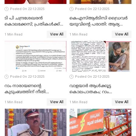
Posted On 22-12-2025
Posted On 22-12-2025
ടി പി ചന്ദ്രശേഖരന്‍
കെഎസ്ആർടിസി ഡ്രൈവർ
കൊലക്കേസ്; പ്രതികള്‍ക്ക്
യദുവിന്റെ പരാതി: ആര്യ
വീണ്ടും പരോള്‍
രാജേന്ദ്രനും സച്ചിൻ ദേവിനും
View All
View All
1 Min Read
1 Min Read
കോടതി നോട്ടീസ്
Posted On 22-12-2025
Posted On 22-12-2025
റാം നാരായണന്റെ
വാളയാർ ആൾക്കൂട്ട
കുടുംബത്തിന് നീതി
കൊലപാതകം; റാം
ഉറപ്പാക്കും; പിണറായി
നാരായണൻ നേരിട്ടത് ക്രൂര
View All
View All
1 Min Read
1 Min Read
വിജയന്‍
പീഡനം