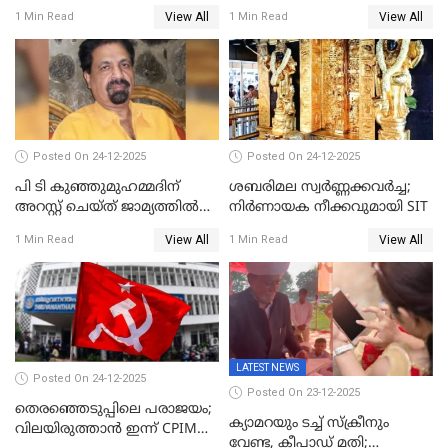
പ്രതിഷേധവിമായി
ജ്വല്ലറിയില്‍ പരിശോധന
View All
View All
1 Min Read
1 Min Read
കോൺഗ്രസ്
Posted On 24-12-2025
Posted On 24-12-2025
പി ടി കുഞ്ഞുമുഹമ്മദിന്
ശബരിമല സ്വര്‍ണ്ണക്കവര്‍ച്ച;
അറസ്റ്റ് ചെയ്ത് ജാമ്യത്തില്‍
നിർണായക നീക്കവുമായി SIT
വിട്ടു
View All
View All
1 Min Read
1 Min Read
LATEST NEWS
Posted On 24-12-2025
Posted On 23-12-2025
തെരഞ്ഞെടുപ്പിലെ പരാജയം;
ക്യാമറയും ടച്ച് സ്ക്രീനും
വിലയിരുത്താന്‍ ഇന്ന് CPIM
വേണ്ട, കീപാഡ് മതി;