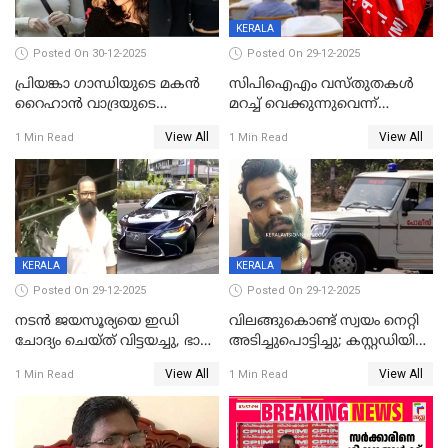
KERALA
Posted On 30-12-2025
Posted On 29-12-2025
പ്രിയങ്കാ ​ഗാന്ധിയുടെ മകൻ
സിപിഐഎം വസ്തുതകൾ
റൈഹാൻ വാദ്രയുടെ
മറച്ച് വെക്കുന്നുവെന്ന്
വിവാഹനിശ്ചയം
സിപിഐ, 'പത്മകുമാറിനെ
View All
View All
1 Min Read
1 Min Read
കഴിഞ്ഞതായി റിപ്പോർട്ട്
സംരക്ഷിച്ചത്
തിരിച്ചടിച്ചു',വെള്ളാപ്പള്ളിയെ
ന്യായീകരിക്കുന്നതിലും
CPIഎക്സിക്യൂട്ടീവിൽ
വിമർശനം
KERALA
KERALA
Posted On 29-12-2025
Posted On 29-12-2025
നടൻ ജയസൂര്യയെ ഇഡി
വിലങ്ങുകൊണ്ട് സ്വയം നെറ്റി
ചോദ്യം ചെയ്ത് വിട്ടയച്ചു, ഭാര്യ
അടിച്ചുപൊട്ടിച്ചു; കസ്റ്റഡിയിൽ
സരിതയുടെയും
എടുക്കുന്നതിനിടെ
View All
View All
1 Min Read
1 Min Read
മൊഴിയെടുത്തു
വധശ്രമക്കേസ് പ്രതി
വിലങ്ങുമായി രക്ഷപ്പെട്ടു;
വ്യാപക തെരച്ചിൽ