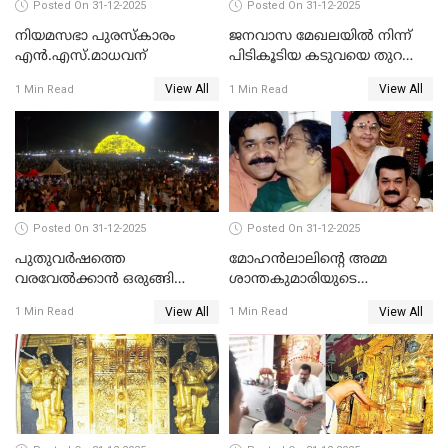
Posted On 31-12-2025
Posted On 31-12-2025
നിയമസഭാ പുരസ്‌കാരം
ജനവാസ മേഖലയിൽ നിന്ന്
എൻ.എസ്.മാധവന്
പിടികൂടിയ കടുവയെ തുറന്നു
വിട്ടു
View All
View All
1 Min Read
1 Min Read
Posted On 31-12-2025
Posted On 31-12-2025
പുതുവര്‍ഷത്തെ
മോഹന്‍ലാലിന്റെ അമ്മ
വരവേല്‍ക്കാന്‍ ഒരുങ്ങി
ശാന്തകുമാരിയുടെ
ലോകം
സംസ്‌കാരം ഇന്ന്
View All
View All
1 Min Read
1 Min Read