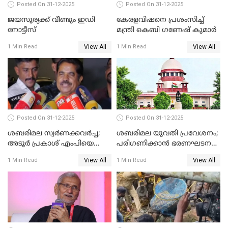
Posted On 31-12-2025
Posted On 31-12-2025
ജയസൂര്യക്ക് വീണ്ടും ഇഡി
കേരളവിഷനെ പ്രശംസിച്ച്
നോട്ടീസ്
മന്ത്രി കെബി ഗണേഷ് കുമാര്‍
View All
View All
1 Min Read
1 Min Read
Posted On 31-12-2025
Posted On 31-12-2025
ശബരിമല സ്വര്‍ണക്കവര്‍ച്ച;
ശബരിമല യുവതി പ്രവേശനം;
അടൂര്‍ പ്രകാശ് എംപിയെ
പരിഗണിക്കാന്‍ ഭരണഘടന
ചോദ്യം ചെയ്യാൻ SIT
ബെഞ്ച്
View All
View All
1 Min Read
1 Min Read