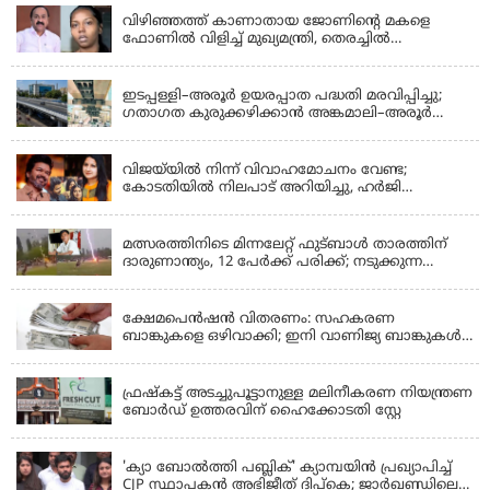
വിഴിഞ്ഞത്ത് കാണാതായ ജോണിന്റെ മകളെ
ഫോണിൽ വിളിച്ച് മുഖ്യമന്ത്രി, തെരച്ചിൽ
ഊർജിതമാക്കുമെന്ന് ഉറപ്പ് നൽകി; മന്ത്രി സിപി
KERALA
ജോൺ അഞ്ചുതെങ്ങിൽ; കടലിൽ
പോകുന്നവരെയും ഉൾപ്പെടുത്തി നാളെ ഊർജിത
ഇടപ്പള്ളി–അരൂർ ഉയരപ്പാത പദ്ധതി മരവിപ്പിച്ചു;
തെരച്ചിൽ
ഗതാഗത കുരുക്കഴിക്കാൻ അങ്കമാലി–അരൂർ
ബൈപാസ് പദ്ധതി വേഗത്തിലാക്കുമെന്ന് ഗഡ്കരി
LATEST NEWS
വിജയ്‌യിൽ നിന്ന് വിവാഹമോചനം വേണ്ട;
കോടതിയിൽ നിലപാട് അറിയിച്ചു, ഹർജി
പിൻവലിക്കുന്നെന്ന് സംഗീത
LATEST NEWS
മത്സരത്തിനിടെ മിന്നലേറ്റ് ഫുട്‌ബാൾ താരത്തിന്
ദാരുണാന്ത്യം, 12 പേർക്ക് പരിക്ക്; നടുക്കുന്ന
വീഡിയോ
KERALA
ക്ഷേമപെൻഷൻ വിതരണം: സഹകരണ
ബാങ്കുകളെ ഒഴിവാക്കി; ഇനി വാണിജ്യ ബാങ്കുകൾ
മാത്രം
KERALA
ഫ്രഷ്‌കട്ട് അടച്ചുപൂട്ടാനുള്ള മലിനീകരണ നിയന്ത്രണ
ബോർഡ് ഉത്തരവിന് ഹൈക്കോടതി സ്റ്റേ
KERALA
'ക്യാ ബോൽത്തി പബ്ലിക്' ക്യാമ്പയിൻ പ്രഖ്യാപിച്ച്
CJP സ്ഥാപകൻ അഭിജീത് ദിപ്കെ; ജാർഖണ്ഡിലെ