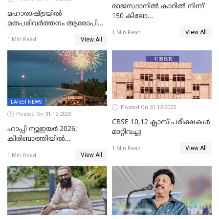
രാജസ്ഥാനിൽ കാറിൽ നിന്ന്
മഹാരാഷ്ട്രയിൽ
150 കിലോ
മതപരിവർത്തനം ആരോപിച്ചു
സ്ഫോടകവസ്തുക്കൾ
View All
അറസ്റ്റിലായ മലയാളി
1 Min Read
പിടികൂടി
View All
1 Min Read
വൈദികനും ഭാര്യയ്ക്കും
ഉൾപ്പെടെ 11പേർക്കും ജാമ്യം
LATEST NEWS
Posted On 31-12-2025
Posted On 31-12-2025
CBSE 10,12 ക്ലാസ് പരീക്ഷകള്‍
ഹാപ്പി ന്യൂഇയർ 2026;
മാറ്റിവച്ചു
കിരിബാത്തിയിൽ
View All
പുതുവർഷമെത്തി
1 Min Read
View All
1 Min Read