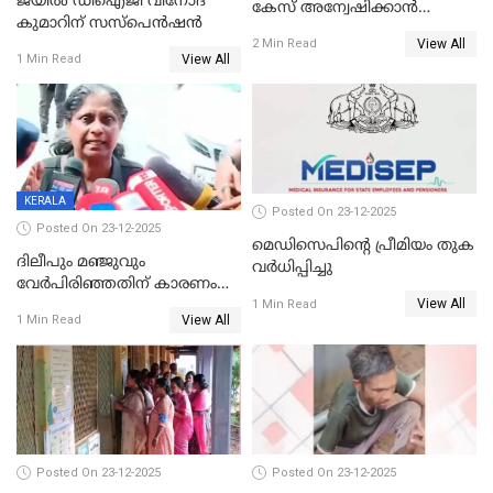
ജയിൽ ഡിഐജി വിനോദ്
കേസ് അന്വേഷിക്കാന്‍
കുമാറിന് സസ്പെൻഷൻ
തയ്യാറെന്ന് CBI
View All
2 Min Read
View All
1 Min Read
KERALA
Posted On 23-12-2025
Posted On 23-12-2025
മെഡിസെപിന്റെ പ്രീമിയം തുക
ദിലീപും മഞ്ജുവും
വർധിപ്പിച്ചു
വേർപിരിഞ്ഞതിന് കാരണം
View All
ദിലീപ് മഞ്ജുവിന് നൽകിയ ആ
1 Min Read
View All
1 Min Read
പഴയ മൊബൈലിൽ നിന്ന്
കണ്ടെത്തിയ ചാറ്റിൽ
നിന്നാണ്; എട്ടാം പ്രതിക്ക്
മോട്ടീവ് ഉണ്ടായിരുന്നെന്നും
അഡ്വ. ടി.ബി മിനി
Posted On 23-12-2025
Posted On 23-12-2025