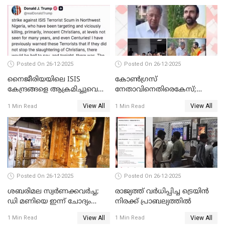
Posted On 26-12-2025
Posted On 26-12-2025
നൈജീരിയയിലെ ISIS
കോണ്‍ഗ്രസ്
കേന്ദ്രങ്ങളെ ആക്രമിച്ചുവെന്ന്
നേതാവിനെതിരെകേസ്;
ട്രംപ്
മുഖ്യമന്ത്രിയും ഉണ്ണികൃഷ്ണന്‍
View All
View All
1 Min Read
1 Min Read
പോറ്റിയും ഒപ്പമുള്ള AI ചിത്രം
പങ്കുവെച്ചു
Posted On 26-12-2025
Posted On 26-12-2025
ശബരിമല സ്വര്‍ണക്കവര്‍ച്ച;
രാജ്യത്ത് വര്‍ധിപ്പിച്ച ട്രെയിന്‍
ഡി മണിയെ ഇന്ന് ചോദ്യം
നിരക്ക് പ്രാബല്യത്തില്‍
ചെയ്യും
View All
View All
1 Min Read
1 Min Read