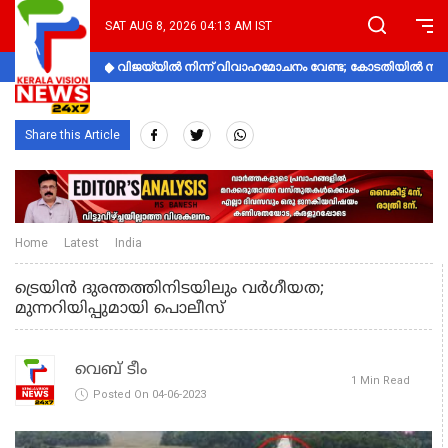
SAT AUG 8, 2026 04:13 AM IST
വിജയ്‌യിൽ നിന്ന് വിവാഹമോചനം വേണ്ട; കോടതിയിൽ നിലപാ
Share this Article
Home
Latest
India
ട്രെയിൻ ദുരന്തത്തിനിടയിലും വർഗീയത;
മുന്നറിയിപ്പുമായി പൊലീസ്
വെബ് ടീം
1 Min Read
Posted On 04-06-2023