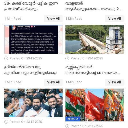
SIR കരട് വോട്ടര്‍ പട്ടിക ഇന്ന്
വാളയാർ
പ്രസിദ്ധീകരിക്കും
ആൾക്കൂട്ടകൊലപാതകം; 2
പേർ കൂടി കസ്റ്റഡിയിൽ
View All
View All
1 Min Read
1 Min Read
Posted On 23-12-2025
Posted On 23-12-2025
ഗ്രീന്‍ലന്‍ഡിനെ യു
മുല്ലപ്പെരിയാര്‍
എസിനൊപ്പം കൂട്ടിച്ചേര്‍ക്കും
അണക്കെട്ടിന്റെ ബലക്ഷയ
നിര്‍ണയം; പരിശോധന ഇന്ന്
View All
View All
1 Min Read
1 Min Read
തുടങ്ങും
KERALA
Posted On 23-12-2025
Posted On 22-12-2025