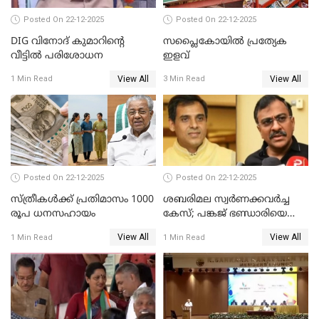
Posted On 22-12-2025
Posted On 22-12-2025
DIG വിനോദ് കുമാറിന്റെ
സപ്ലൈകോയിൽ പ്രത്യേക
വീട്ടില്‍ പരിശോധന
ഇളവ്
View All
View All
1 Min Read
3 Min Read
Posted On 22-12-2025
Posted On 22-12-2025
സ്ത്രീകള്‍ക്ക് പ്രതിമാസം 1000
ശബരിമല സ്വര്‍ണക്കവര്‍ച്ച
രൂപ ധനസഹായം
കേസ്; പങ്കജ് ഭണ്ഡാരിയെയും
ഗോവര്‍ധനെയും കസ്റ്റഡിയില്‍
View All
View All
1 Min Read
1 Min Read
വാങ്ങാന്‍ SIT