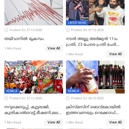
കണക്ട്&വിൻ
LATEST NEWS
Posted On 27-12-2025
Posted On 27-12-2025
തയ്‌വാനിൽ ഭൂകമ്പം
നടൻ അല്ലു അർജുൻ 11ാം
പ്രതി, 23 പേരെ പ്രതി ചേർത്ത്
View All
1 Min Read
കുറ്റപത്രം സമർപ്പിച്ചു
View All
1 Min Read
KERALA
KERALA
Posted On 27-12-2025
Posted On 26-12-2025
നറുക്കെടുപ്പ്, കൂട്ടരാജി,
ക്രിസ്മസിന് ബെവ്‌കോയിൽ
കുതികാൽവെട്ട്,ഭീഷണി,മലബാറിലാകട്ടെ
ഇത്തവണയും റെക്കോഡ്
ട്വിസ്റ്റോട് ട്വിസ്റ്റും; അടിമുടി
വിൽപ്പന;കഴിഞ്ഞവർഷത്തേക്ക
View All
View All
1 Min Read
1 Min Read
നാടകീയമായി പഞ്ചായത്ത്
53 കോടി രൂപയുടെ അധിക