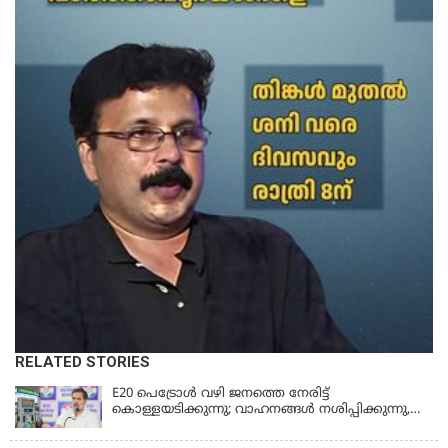
RELATED STORIES
E20 പെട്രോൾ വഴി ജനത്തെ നേരിട്ട്
കൊള്ളയടിക്കുന്നു; വാഹനങ്ങൾ നശിപ്പിക്കുന്നു,
ജീവിതങ്ങൾ നശിപ്പിക്കുന്നുവെന്നും രാഹുൽ ഗാന്ധി
KERALA