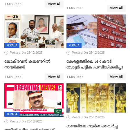
യോഗം
View All
സ്ത്രീകൾക്ക് സ്മാർട്ട് ഫോൺ
1 Min Read
View All
1 Min Read
വിലക്കി രാജ്യത്തെ ഒരു
പഞ്ചായത്ത്
KERALA
KERALA
Posted On 23-12-2025
Posted On 23-12-2025
ലോക്ഭവൻ കലണ്ടറിൽ
കേരളത്തിലെ SIR കരട്
സവർക്കർ
വോട്ടര്‍ പട്ടിക പ്രസിദ്ധീകരിച്ചു
View All
View All
1 Min Read
1 Min Read
KERALA
Posted On 23-12-2025
Posted On 23-12-2025
ശബരിമല സ്വര്‍ണക്കവര്‍ച്ച