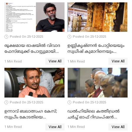
Posted On 25-12-2025
Posted On 25-12-2025
രൂക്ഷമായ ഭാഷയിൽ വിവാദ
ഉണ്ണികൃഷ്ണന്‍ പോറ്റിയെയും
ഫേസ്ബുക്ക് പോസ്റ്റുമായി
സുധീഷ് കുമാറിനെയും
നടൻ വിനായകൻ
വീണ്ടും ചോദ്യം ചെയ്ത് SIT
View All
View All
1 Min Read
1 Min Read
Posted On 25-12-2025
Posted On 25-12-2025
ഉന്നാവ് ബലാത്സംഗ കേസ്;
ഡൽഹിയിലെ കത്തീഡ്രൽ
സുപ്രീം കോടതിയെ
ചർച്ച് ഓഫ് റിഡംപ്ഷൻ
സമീപിക്കാനൊരുങ്ങി
സന്ദർശിച്ച് പ്രധാനമന്ത്രി
View All
View All
1 Min Read
1 Min Read
അതിജീവിത