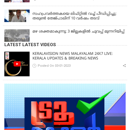
വിദ്യാർത്ഥി പ്രക്ഷോഭത്തിലും മറുപടി
LATEST NEWS
സഹപ്രവർത്തകയെ ലിഫ്റ്റിൽ വച്ച് പീഡിപ്പിച്ചു;
തരുൺ തേജ്‌പാലിന് 10 വർഷം തടവ്
മഴ ശക്തമാകുന്നു; 3 ജില്ലകളിൽ ചുവപ്പ് മുന്നറിയിപ്പ്
LATEST LATEST VIDEOS
KERALAVISION NEWS MALAYALAM 24X7 LIVE:
KERALA UPDATES & BREAKING NEWS
Posted On 03-01-2023