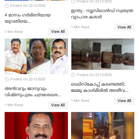
Posted On 22-12-2025
Posted On 22-12-2025
ഇന്ത്യ - ന്യൂസിലാൻഡ് സ്വതന്ത്ര
4 മാസം ഗർഭിണിയായ
വ്യാപാര കരാർ
യുവതിയെ
View All
വെട്ടിക്കൊലപ്പെടുത്തി
1 Min Read
View All
1 Min Read
പിതാവും സഹോദരനും;
ദുരഭിമാനക്കൊലയിൽ
നടുങ്ങി കർണാടക
Posted On 22-12-2025
Posted On 22-12-2025
ടെലിസ്‌കോപ്പ് കണ്ടെത്തി;
അൻവറും ജാനുവും
ജമ്മു കാശ്മീരില്‍ അതീവ
വിഷ്ണുപുരം ചന്ദ്രശേഖരന്റെ
ജാഗ്രത നിര്‍ദ്ദേശം
View All
പാർട്ടിയും UDF
1 Min Read
View All
1 Min Read
അസോസിയേറ്റ് അംഗങ്ങൾ;
അസോസിയേറ്റ്
അംഗമാകാനില്ലെന്നും
UDFലേക്കില്ലെന്നും
വിഷ്ണുപുരം ചന്ദ്രശേഖരൻ