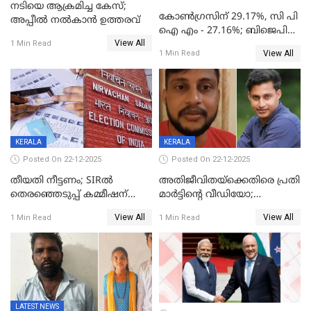
നടിയെ ആക്രമിച്ച കേസ്;
കോൺഗ്രസിന് 29.17%, സി പി
അപ്പീൽ നൽകാൻ ഉത്തരവ്
ഐ എം - 27.16%; ബിജെപി
View All
20% കടന്നത്
1 Min Read
View All
1 Min Read
തിരുവനന്തപുരത്ത് മാത്രം,
തദ്ദേശത്തിലെ യഥാർത്ഥ
കണക്ക് പുറത്ത്
KERALA
KERALA
Posted On 22-12-2025
Posted On 22-12-2025
തീയതി നീട്ടണം; SIRൽ
അതിജീവിതയ്‌ക്കെതിരെ പ്രതി
തെരഞ്ഞെടുപ്പ് കമ്മീഷന്
മാർട്ടിന്റെ വീഡിയോ;
കത്തയച്ച് കേരളം
പ്രചരിപ്പിച്ച മൂന്നുപേർ
View All
View All
1 Min Read
1 Min Read
അറസ്റ്റിൽ; നൂറോളം
സൈറ്റുകളിൽ നിന്നും
വിഡിയോ നീക്കം ചെയ്യാനും
പൊലീസ്
LATEST NEWS