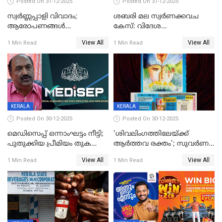
Posted On 31-12-2025
Posted On 31-12-2025
സ്വർണ്ണപ്പാളി വിവാദം;
ശബരി മല സ്വർണക്കവച
ആരോപണങ്ങൾ
കേസ്: വിദേശ
അവസാനിക്കുന്നില്ല
വ്യവസായിയുടെ ആരോപണം
View All
View All
1 Min Read
1 Min Read
നിഷേധിച്ച് ഡി മണി
KERALA
KERALA
Posted On 30-12-2025
Posted On 30-12-2025
മെഡിസെപ്പ് ഒന്നാംഘട്ടം നീട്ടി;
'ശിവലിംഗത്തിലേയ്ക്ക്
പുതുക്കിയ പ്രീമിയം തുക
ആര്‍ത്തവ രക്തം'; സുവര്‍ണ
ഈടാക്കുക ജനുവരി 31
കേരളം ലോട്ടറിയിലെ
View All
View All
1 Min Read
1 Min Read
മുതൽ
ചിത്രത്തിനെതിരെ ഹിന്ദു
ഐക്യവേദി പരാതി നൽകി