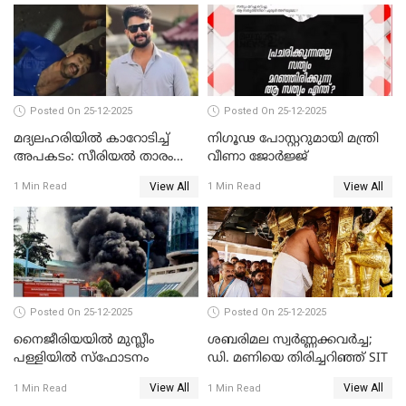
Posted On 25-12-2025
Posted On 25-12-2025
മദ്യലഹരിയിൽ കാറോടിച്ച്
നിഗൂഢ പോസ്റ്ററുമായി മന്ത്രി
അപകടം: സീരിയൽ താരം
വീണാ ജോർജ്ജ്
സിദ്ധാർത്ഥ് പ്രഭുവിനെതിരെ
View All
View All
1 Min Read
1 Min Read
കേസെടുത്തു
Posted On 25-12-2025
Posted On 25-12-2025
നൈജീരിയയിൽ മുസ്ലീം
ശബരിമല സ്വര്‍ണ്ണക്കവര്‍ച്ച;
പള്ളിയില്‍ സ്‌ഫോടനം
ഡി. മണിയെ തിരിച്ചറിഞ്ഞ് SIT
View All
View All
1 Min Read
1 Min Read