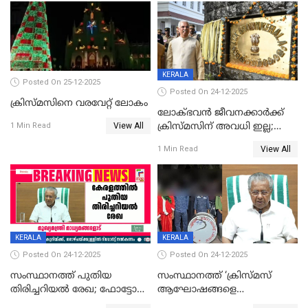
KERALA
Posted On 25-12-2025
Posted On 24-12-2025
ക്രിസ്മസിനെ വരവേറ്റ് ലോകം
ലോക്ഭവൻ ജീവനക്കാർക്ക്
View All
ക്രിസ്മസിന് അവധി ഇല്ല;
1 Min Read
ഹാജരാവാൻ ഉത്തരവ്
View All
1 Min Read
KERALA
KERALA
Posted On 24-12-2025
Posted On 24-12-2025
സംസ്ഥാനത്ത് പുതിയ
സംസ്ഥാനത്ത് ‘ക്രിസ്മസ്
തിരിച്ചറിയല്‍ രേഖ; ഫോട്ടോ
ആഘോഷങ്ങളെ
പതിപ്പിച്ച നേറ്റിവിറ്റി കാര്‍ഡ്
കടന്നാക്രമിയ്ക്കുന്നു; എല്ലാ