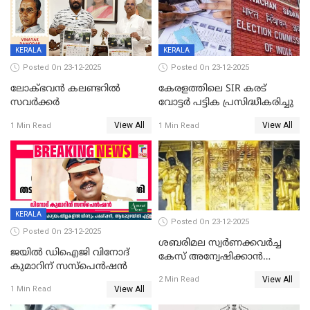
KERALA
KERALA
Posted On 23-12-2025
Posted On 23-12-2025
ലോക്ഭവൻ കലണ്ടറിൽ
കേരളത്തിലെ SIR കരട്
സവർക്കർ
വോട്ടര്‍ പട്ടിക പ്രസിദ്ധീകരിച്ചു
View All
View All
1 Min Read
1 Min Read
KERALA
Posted On 23-12-2025
Posted On 23-12-2025
ശബരിമല സ്വര്‍ണക്കവര്‍ച്ച
ജയിൽ ഡിഐജി വിനോദ്
കേസ് അന്വേഷിക്കാന്‍
കുമാറിന് സസ്പെൻഷൻ
തയ്യാറെന്ന് CBI
View All
2 Min Read
View All
1 Min Read