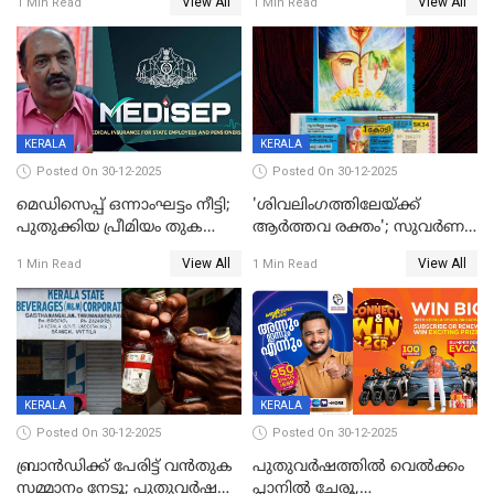
View All
View All
1 Min Read
1 Min Read
നിഷേധിച്ച് ഡി മണി
KERALA
KERALA
Posted On 30-12-2025
Posted On 30-12-2025
മെഡിസെപ്പ് ഒന്നാംഘട്ടം നീട്ടി;
'ശിവലിംഗത്തിലേയ്ക്ക്
പുതുക്കിയ പ്രീമിയം തുക
ആര്‍ത്തവ രക്തം'; സുവര്‍ണ
ഈടാക്കുക ജനുവരി 31
കേരളം ലോട്ടറിയിലെ
View All
View All
1 Min Read
1 Min Read
മുതൽ
ചിത്രത്തിനെതിരെ ഹിന്ദു
ഐക്യവേദി പരാതി നൽകി
KERALA
KERALA
Posted On 30-12-2025
Posted On 30-12-2025
ബ്രാൻഡിക്ക് പേരിട്ട് വൻതുക
പുതുവർഷത്തിൽ വെൽക്കം
സമ്മാനം നേടൂ; പുതുവർഷ
പ്ലാനിൽ ചേരൂ,