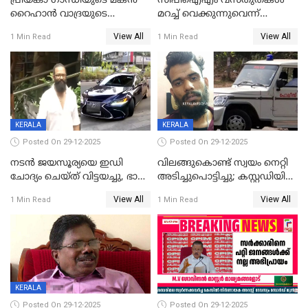
പ്രിയങ്കാ ​ഗാന്ധിയുടെ മകൻ
സിപിഐഎം വസ്തുതകൾ
റൈഹാൻ വാദ്രയുടെ
മറച്ച് വെക്കുന്നുവെന്ന്
വിവാഹനിശ്ചയം
സിപിഐ, 'പത്മകുമാറിനെ
View All
View All
1 Min Read
1 Min Read
കഴിഞ്ഞതായി റിപ്പോർട്ട്
സംരക്ഷിച്ചത്
തിരിച്ചടിച്ചു',വെള്ളാപ്പള്ളിയെ
ന്യായീകരിക്കുന്നതിലും
CPIഎക്സിക്യൂട്ടീവിൽ
വിമർശനം
KERALA
KERALA
Posted On 29-12-2025
Posted On 29-12-2025
നടൻ ജയസൂര്യയെ ഇഡി
വിലങ്ങുകൊണ്ട് സ്വയം നെറ്റി
ചോദ്യം ചെയ്ത് വിട്ടയച്ചു, ഭാര്യ
അടിച്ചുപൊട്ടിച്ചു; കസ്റ്റഡിയിൽ
സരിതയുടെയും
എടുക്കുന്നതിനിടെ
View All
View All
1 Min Read
1 Min Read
മൊഴിയെടുത്തു
വധശ്രമക്കേസ് പ്രതി
വിലങ്ങുമായി രക്ഷപ്പെട്ടു;
വ്യാപക തെരച്ചിൽ
KERALA
Posted On 29-12-2025
Posted On 29-12-2025