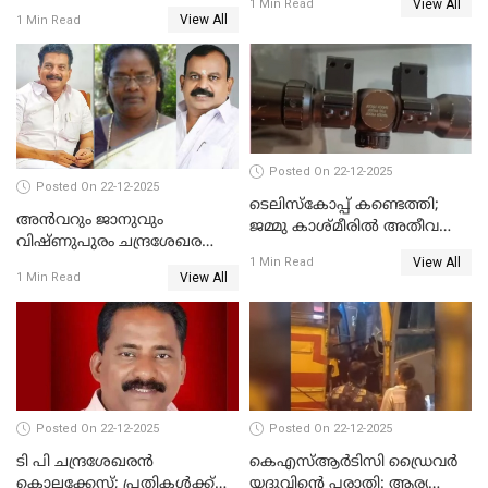
View All
വെട്ടിക്കൊലപ്പെടുത്തി
1 Min Read
View All
1 Min Read
പിതാവും സഹോദരനും;
ദുരഭിമാനക്കൊലയിൽ
നടുങ്ങി കർണാടക
Posted On 22-12-2025
Posted On 22-12-2025
ടെലിസ്‌കോപ്പ് കണ്ടെത്തി;
അൻവറും ജാനുവും
ജമ്മു കാശ്മീരില്‍ അതീവ
വിഷ്ണുപുരം ചന്ദ്രശേഖരന്റെ
ജാഗ്രത നിര്‍ദ്ദേശം
View All
പാർട്ടിയും UDF
1 Min Read
View All
1 Min Read
അസോസിയേറ്റ് അംഗങ്ങൾ;
അസോസിയേറ്റ്
അംഗമാകാനില്ലെന്നും
UDFലേക്കില്ലെന്നും
വിഷ്ണുപുരം ചന്ദ്രശേഖരൻ
Posted On 22-12-2025
Posted On 22-12-2025
ടി പി ചന്ദ്രശേഖരന്‍
കെഎസ്ആർടിസി ഡ്രൈവർ
കൊലക്കേസ്; പ്രതികള്‍ക്ക്
യദുവിന്റെ പരാതി: ആര്യ