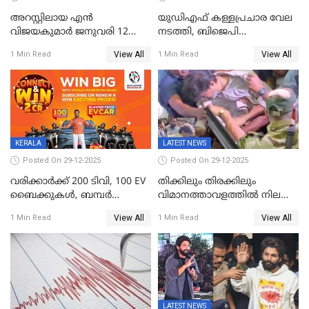
അറസ്റ്റിലായ എൻ
യുഡിഎഫ് കള്ളപ്രചാര വേല
വിജയകുമാർ ജനുവരി 12
നടത്തി, ബിജെപി
വരെ റിമാൻഡിൽ;
ഹിന്ദുവർഗീയത പ്രചരിപ്പിച്ചു,
View All
View All
1 Min Read
1 Min Read
ജാമ്യാപേക്ഷ ഈ മാസം 31ന്
ശബരിമല അത്ര
പരിഗണിക്കും
തിരിച്ചടിയായില്ല,സർക്കാരിനെക്കുറ
ജനങ്ങൾക്ക് മികച്ച
അഭിപ്രായം, എല്‍ഡിഎഫ്
അധികാരം നിലനിര്‍ത്തും,
ലോക്സഭ
തെരഞ്ഞെടുപ്പിനേക്കാൾ 17
KERALA
LATEST NEWS
ലക്ഷം വോട്ട് ലഭിച്ചു
Posted On 29-12-2025
Posted On 29-12-2025
വരിക്കാർക്ക് 200 ടിവി, 100 EV
തിക്കിലും തിരക്കിലും
ബൈക്കുകൾ, ബമ്പർ
വിമാനത്താവളത്തില്‍ നിലത്ത്
സമ്മാനമായി EV കാർ
വീണ് വിജയ്
View All
View All
1 Min Read
1 Min Read
ഉൾപ്പെടെ 2 കോടി രൂപയുടെ
സമ്മാനങ്ങളുമായി
കേരളവിഷൻ ബ്രോഡ്ബാൻഡ്
കണക്ട്&വിൻ
LATEST NEWS