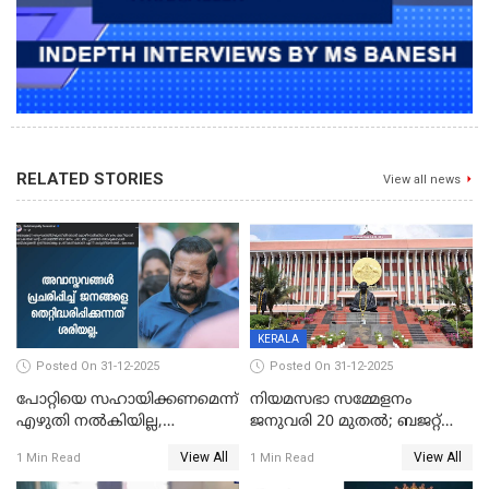
RELATED STORIES
View all news
KERALA
Posted On 31-12-2025
Posted On 31-12-2025
പോറ്റിയെ സഹായിക്കണമെന്ന്
നിയമസഭാ സമ്മേളനം
എഴുതി നൽകിയില്ല,
ജനുവരി 20 മുതല്‍; ബജറ്റ്
ജനങ്ങളെ
അവതരണം അവസാനവാരം;
View All
View All
1 Min Read
1 Min Read
തെറ്റിദ്ധരിപ്പിക്കരുത്,
മന്ത്രിസഭാ
സാങ്കൽപ്പിക കഥകൾ
യോഗതീരുമാനങ്ങൾ