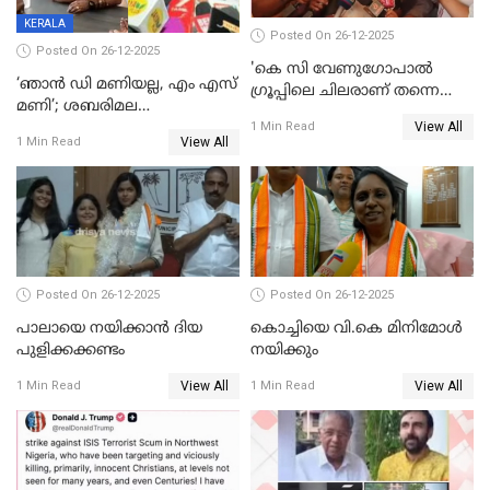
KERALA
Posted On 26-12-2025
Posted On 26-12-2025
'കെ സി വേണുഗോപാല്‍
‘ഞാൻ ഡി മണിയല്ല, എം എസ്
ഗ്രൂപ്പിലെ ചിലരാണ് തന്നെ
മണി’; ശബരിമല
തഴഞ്ഞത്'; ലാലി ജെയിംസ്
View All
സ്വർണക്കവർച്ചയുമായി ഒരു
1 Min Read
View All
1 Min Read
ബന്ധവും ഇല്ലെന്ന് എസ്ഐടി
ചോദ്യം ചെയ്ത ദിണ്ടിഗലിലെ
വ്യവസായി
Posted On 26-12-2025
Posted On 26-12-2025
പാലായെ നയിക്കാന്‍ ദിയ
കൊച്ചിയെ വി.കെ മിനിമോള്‍
പുളിക്കക്കണ്ടം
നയിക്കും
View All
View All
1 Min Read
1 Min Read