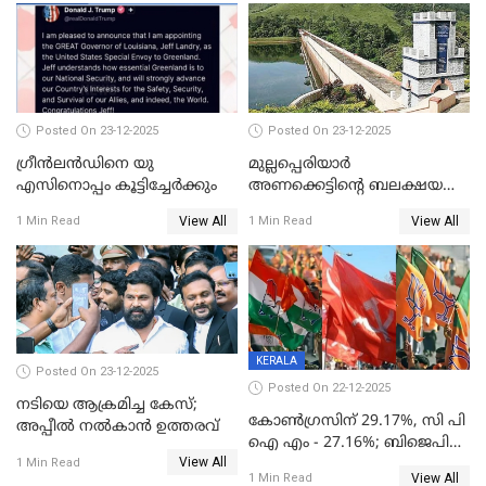
Posted On 23-12-2025
Posted On 23-12-2025
ഗ്രീന്‍ലന്‍ഡിനെ യു
മുല്ലപ്പെരിയാര്‍
എസിനൊപ്പം കൂട്ടിച്ചേര്‍ക്കും
അണക്കെട്ടിന്റെ ബലക്ഷയ
നിര്‍ണയം; പരിശോധന ഇന്ന്
View All
View All
1 Min Read
1 Min Read
തുടങ്ങും
KERALA
Posted On 23-12-2025
Posted On 22-12-2025
നടിയെ ആക്രമിച്ച കേസ്;
കോൺഗ്രസിന് 29.17%, സി പി
അപ്പീൽ നൽകാൻ ഉത്തരവ്
ഐ എം - 27.16%; ബിജെപി
View All
20% കടന്നത്
1 Min Read
View All
1 Min Read