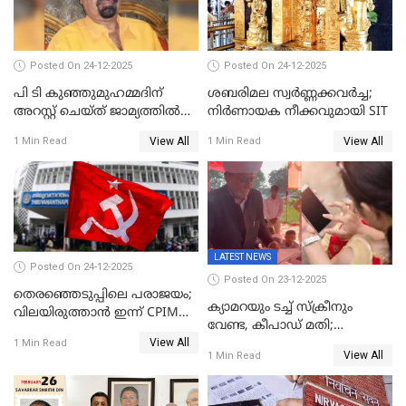
Posted On 24-12-2025
Posted On 24-12-2025
പി ടി കുഞ്ഞുമുഹമ്മദിന്
ശബരിമല സ്വര്‍ണ്ണക്കവര്‍ച്ച;
അറസ്റ്റ് ചെയ്ത് ജാമ്യത്തില്‍
നിർണായക നീക്കവുമായി SIT
വിട്ടു
View All
View All
1 Min Read
1 Min Read
LATEST NEWS
Posted On 24-12-2025
Posted On 23-12-2025
തെരഞ്ഞെടുപ്പിലെ പരാജയം;
ക്യാമറയും ടച്ച് സ്ക്രീനും
വിലയിരുത്താന്‍ ഇന്ന് CPIM
വേണ്ട, കീപാഡ് മതി;
യോഗം
View All
സ്ത്രീകൾക്ക് സ്മാർട്ട് ഫോൺ
1 Min Read
View All
1 Min Read
വിലക്കി രാജ്യത്തെ ഒരു
പഞ്ചായത്ത്