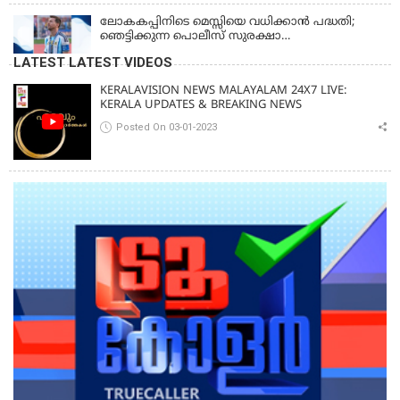
ആയങ്കി
ലോകകപ്പിനിടെ മെസ്സിയെ വധിക്കാൻ പദ്ധതി;
ഞെട്ടിക്കുന്ന പൊലീസ് സുരക്ഷാ
രേഖകള്‍;ആറായിരത്തിലധികം ഭീഷണി
LATEST LATEST VIDEOS
സന്ദേശങ്ങൾ ലഭിച്ചെന്ന് ഫ്രഞ്ച് റഫറി
KERALAVISION NEWS MALAYALAM 24X7 LIVE:
KERALA UPDATES & BREAKING NEWS
Posted On 03-01-2023