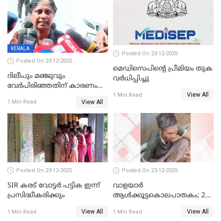
KERALA
Posted On 23-12-2025
Posted On 23-12-2025
മെഡിസെപിന്റെ പ്രീമിയം തുക
ദിലീപും മഞ്ജുവും
വർധിപ്പിച്ചു
വേർപിരിഞ്ഞതിന് കാരണം
View All
ദിലീപ് മഞ്ജുവിന് നൽകിയ ആ
1 Min Read
View All
1 Min Read
പഴയ മൊബൈലിൽ നിന്ന്
കണ്ടെത്തിയ ചാറ്റിൽ
നിന്നാണ്; എട്ടാം പ്രതിക്ക്
മോട്ടീവ് ഉണ്ടായിരുന്നെന്നും
അഡ്വ. ടി.ബി മിനി
Posted On 23-12-2025
Posted On 23-12-2025
SIR കരട് വോട്ടര്‍ പട്ടിക ഇന്ന്
വാളയാർ
പ്രസിദ്ധീകരിക്കും
ആൾക്കൂട്ടകൊലപാതകം; 2
പേർ കൂടി കസ്റ്റഡിയിൽ
View All
View All
1 Min Read
1 Min Read