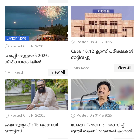
വൈദികനും ഭാര്യയ്ക്കും
ഉൾപ്പെടെ 11പേർക്കും ജാമ്യം
LATEST NEWS
Posted On 31-12-2025
Posted On 31-12-2025
CBSE 10,12 ക്ലാസ് പരീക്ഷകള്‍
ഹാപ്പി ന്യൂഇയർ 2026;
മാറ്റിവച്ചു
കിരിബാത്തിയിൽ
View All
പുതുവർഷമെത്തി
1 Min Read
View All
1 Min Read
Posted On 31-12-2025
Posted On 31-12-2025
ജയസൂര്യക്ക് വീണ്ടും ഇഡി
കേരളവിഷനെ പ്രശംസിച്ച്
നോട്ടീസ്
മന്ത്രി കെബി ഗണേഷ് കുമാര്‍