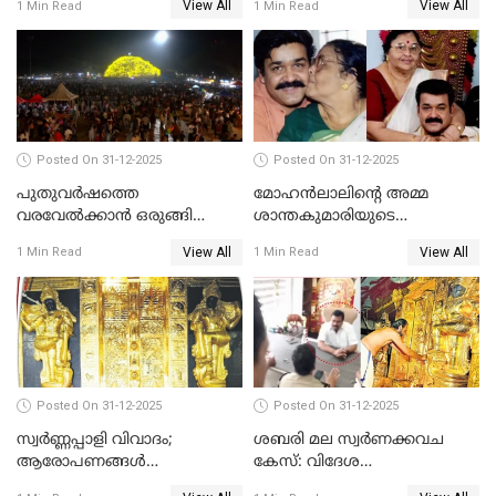
View All
View All
1 Min Read
1 Min Read
Posted On 31-12-2025
Posted On 31-12-2025
പുതുവര്‍ഷത്തെ
മോഹന്‍ലാലിന്റെ അമ്മ
വരവേല്‍ക്കാന്‍ ഒരുങ്ങി
ശാന്തകുമാരിയുടെ
ലോകം
സംസ്‌കാരം ഇന്ന്
View All
View All
1 Min Read
1 Min Read
Posted On 31-12-2025
Posted On 31-12-2025
സ്വർണ്ണപ്പാളി വിവാദം;
ശബരി മല സ്വർണക്കവച
ആരോപണങ്ങൾ
കേസ്: വിദേശ
അവസാനിക്കുന്നില്ല
വ്യവസായിയുടെ ആരോപണം