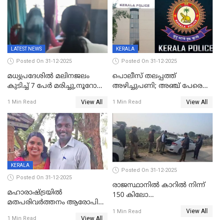
പ്രചരിപ്പിക്കുന്നുവെന്നും
കടകംപള്ളി സുരേന്ദ്രൻ
LATEST NEWS
KERALA
Posted On 31-12-2025
Posted On 31-12-2025
മധ്യപ്രദേശിൽ മലിനജലം
പൊലീസ് തലപ്പത്ത്
കുടിച്ച് 7 പേർ മരിച്ചു,നൂറോളം
അഴിച്ചുപണി; അഞ്ച് പേരെ
പേർ ഗുരുതരാവസ്ഥയിൽ
ഐജി റാങ്കിലേക്ക്
View All
View All
1 Min Read
1 Min Read
ഉയർത്തി,അജിതാ ബീഗം
ക്രൈംബ്രാഞ്ച് ഐജി,
എസ്.ശ്യാംസുന്ദർ
ഇന്റലിജൻസ് ഐജി
KERALA
Posted On 31-12-2025
Posted On 31-12-2025
രാജസ്ഥാനിൽ കാറിൽ നിന്ന്
മഹാരാഷ്ട്രയിൽ
150 കിലോ
മതപരിവർത്തനം ആരോപിച്ചു
സ്ഫോടകവസ്തുക്കൾ
View All
അറസ്റ്റിലായ മലയാളി
1 Min Read
പിടികൂടി
View All
1 Min Read