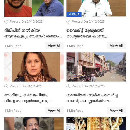
KERALA
Posted On 24-12-2025
Posted On 24-12-2025
ദിലീപിന് നല്‍കിയ
വൈകിട്ട് മുഖ്യമന്ത്രി
ആനുകൂല്യം വേണം'; രണ്ടാം
മാധ്യമങ്ങളെ കാണും
പ്രതി മാര്‍ട്ടിന്‍
View All
View All
1 Min Read
1 Min Read
ഹൈക്കോടതിയില്‍
Posted On 24-12-2025
Posted On 24-12-2025
മോദിയും ബിജെപിയും
ശബരിമല സ്വര്‍ണക്കവര്‍ച്ച
വിദ്വേഷം വളർത്തുന്നു;
കേസ്; ബെല്ലാരിയിലെ
പ്രതിഷേധവിമായി
ജ്വല്ലറിയില്‍ പരിശോധന
View All
View All
1 Min Read
1 Min Read
കോൺഗ്രസ്