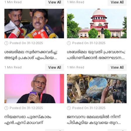
View All
View All
1 Min Read
1 Min Read
Posted On 31-12-2025
Posted On 31-12-2025
ശബരിമല സ്വര്‍ണക്കവര്‍ച്ച;
ശബരിമല യുവതി പ്രവേശനം;
അടൂര്‍ പ്രകാശ് എംപിയെ
പരിഗണിക്കാന്‍ ഭരണഘടന
ചോദ്യം ചെയ്യാൻ SIT
ബെഞ്ച്
View All
View All
1 Min Read
1 Min Read
Posted On 31-12-2025
Posted On 31-12-2025
നിയമസഭാ പുരസ്‌കാരം
ജനവാസ മേഖലയിൽ നിന്ന്
എൻ.എസ്.മാധവന്
പിടികൂടിയ കടുവയെ തുറന്നു
വിട്ടു