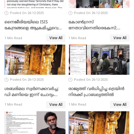
Posted On 26-12-2025
Posted On 26-12-2025
നൈജീരിയയിലെ ISIS
കോണ്‍ഗ്രസ്
കേന്ദ്രങ്ങളെ ആക്രമിച്ചുവെന്ന്
നേതാവിനെതിരെകേസ്;
ട്രംപ്
മുഖ്യമന്ത്രിയും ഉണ്ണികൃഷ്ണന്‍
View All
View All
1 Min Read
1 Min Read
പോറ്റിയും ഒപ്പമുള്ള AI ചിത്രം
പങ്കുവെച്ചു
Posted On 26-12-2025
Posted On 26-12-2025
ശബരിമല സ്വര്‍ണക്കവര്‍ച്ച;
രാജ്യത്ത് വര്‍ധിപ്പിച്ച ട്രെയിന്‍
ഡി മണിയെ ഇന്ന് ചോദ്യം
നിരക്ക് പ്രാബല്യത്തില്‍
ചെയ്യും
View All
View All
1 Min Read
1 Min Read