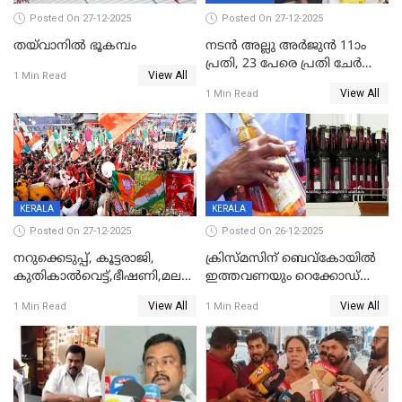
Posted On 27-12-2025
Posted On 27-12-2025
തയ്‌വാനിൽ ഭൂകമ്പം
നടൻ അല്ലു അർജുൻ 11ാം
പ്രതി, 23 പേരെ പ്രതി ചേർത്ത്
View All
1 Min Read
കുറ്റപത്രം സമർപ്പിച്ചു
View All
1 Min Read
KERALA
KERALA
Posted On 27-12-2025
Posted On 26-12-2025
നറുക്കെടുപ്പ്, കൂട്ടരാജി,
ക്രിസ്മസിന് ബെവ്‌കോയിൽ
കുതികാൽവെട്ട്,ഭീഷണി,മലബാറിലാകട്ടെ
ഇത്തവണയും റെക്കോഡ്
ട്വിസ്റ്റോട് ട്വിസ്റ്റും; അടിമുടി
വിൽപ്പന;കഴിഞ്ഞവർഷത്തേക്ക
View All
View All
1 Min Read
1 Min Read
നാടകീയമായി പഞ്ചായത്ത്
53 കോടി രൂപയുടെ അധിക
പ്രസിഡന്‍റ് തെരഞ്ഞെടുപ്പ്
വിൽപ്പന; മലയാളി കുടിച്ചു
തീർത്തത് 333 കോടിയുടെ
മദ്യം