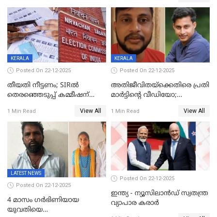
തിരുവനന്തപുരത്ത് മാത്രം,
തദ്ദേശത്തിലെ യഥാർത്ഥ
കണക്ക് പുറത്ത്
KERALA
KERALA
Posted On 22-12-2025
Posted On 22-12-2025
തീയതി നീട്ടണം; SIRൽ
അതിജീവിതയ്‌ക്കെതിരെ പ്രതി
തെരഞ്ഞെടുപ്പ് കമ്മീഷന്
മാർട്ടിന്റെ വീഡിയോ;
കത്തയച്ച് കേരളം
പ്രചരിപ്പിച്ച മൂന്നുപേർ
View All
View All
1 Min Read
1 Min Read
അറസ്റ്റിൽ; നൂറോളം
സൈറ്റുകളിൽ നിന്നും
വിഡിയോ നീക്കം ചെയ്യാനും
പൊലീസ്
LATEST NEWS
Posted On 22-12-2025
Posted On 22-12-2025
ഇന്ത്യ - ന്യൂസിലാൻഡ് സ്വതന്ത്ര
4 മാസം ഗർഭിണിയായ
വ്യാപാര കരാർ
യുവതിയെ