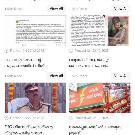
വീണ്ടും പരോള്‍
രാജേന്ദ്രനും സച്ചിൻ ദേവിനും
View All
View All
1 Min Read
1 Min Read
കോടതി നോട്ടീസ്
Posted On 22-12-2025
Posted On 22-12-2025
റാം നാരായണന്റെ
വാളയാർ ആൾക്കൂട്ട
കുടുംബത്തിന് നീതി
കൊലപാതകം; റാം
ഉറപ്പാക്കും; പിണറായി
നാരായണൻ നേരിട്ടത് ക്രൂര
View All
View All
1 Min Read
1 Min Read
വിജയന്‍
പീഡനം
Posted On 22-12-2025
Posted On 22-12-2025
DIG വിനോദ് കുമാറിന്റെ
സപ്ലൈകോയിൽ പ്രത്യേക
വീട്ടില്‍ പരിശോധന
ഇളവ്