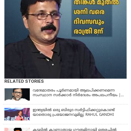
RELATED STORIES
വന്ദേമാതരം പൂര്‍ണമായി ആലപിക്കണമെന്ന
സംസ്ഥാന സര്‍ക്കാര്‍ നിര്‍ദേശം അപലപനീയം |
JAMAAT-E-ISLAMI
ഇന്ത്യയില്‍ ഒരു ബിരുദ സര്‍ട്ടിഫിക്കറ്റുകൊണ്ട്
യാതൊരു പ്രയോജനവുമില്ല; RAHUL GANDHI
കടലിൽ കാണാതായ ഗൗതമിനായി തെരച്ചിൽ