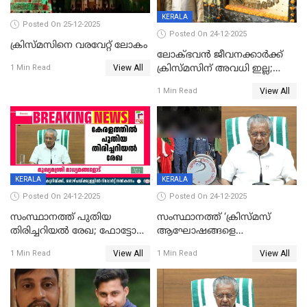
KERALA
Posted On 25-12-2025
Posted On 24-12-2025
ക്രിസ്മസിനെ വരവേറ്റ് ലോകം
ലോക്ഭവൻ ജീവനക്കാർക്ക്
View All
ക്രിസ്മസിന് അവധി ഇല്ല;
1 Min Read
ഹാജരാവാൻ ഉത്തരവ്
View All
1 Min Read
KERALA
KERALA
Posted On 24-12-2025
Posted On 24-12-2025
സംസ്ഥാനത്ത് പുതിയ
സംസ്ഥാനത്ത് ‘ക്രിസ്മസ്
തിരിച്ചറിയല്‍ രേഖ; ഫോട്ടോ
ആഘോഷങ്ങളെ
പതിപ്പിച്ച നേറ്റിവിറ്റി കാര്‍ഡ്
കടന്നാക്രമിയ്ക്കുന്നു; എല്ലാ
View All
View All
1 Min Read
1 Min Read
നല്‍കുമെന്ന് മുഖ്യമന്ത്രി; SIR
ആക്രമണങ്ങൾക്കും പിന്നിലും
ഹെല്‍പ് ഡസ്‌കുകള്‍
സംഘപരിവാർ’; മുഖ്യമന്ത്രി
ആരംഭിക്കാന്‍ മന്ത്രിസഭാ
യോഗ തീരുമാനം