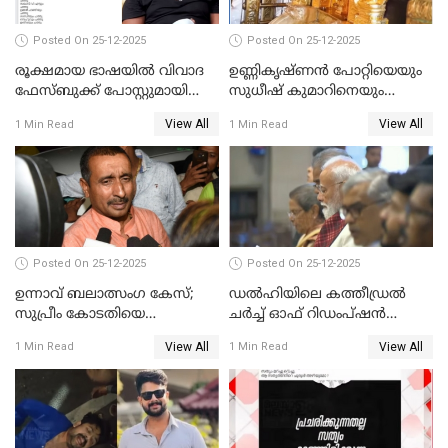
Posted On 25-12-2025
Posted On 25-12-2025
രൂക്ഷമായ ഭാഷയിൽ വിവാദ
ഉണ്ണികൃഷ്ണന്‍ പോറ്റിയെയും
ഫേസ്ബുക്ക് പോസ്റ്റുമായി
സുധീഷ് കുമാറിനെയും
നടൻ വിനായകൻ
വീണ്ടും ചോദ്യം ചെയ്ത് SIT
View All
View All
1 Min Read
1 Min Read
Posted On 25-12-2025
Posted On 25-12-2025
ഉന്നാവ് ബലാത്സംഗ കേസ്;
ഡൽഹിയിലെ കത്തീഡ്രൽ
സുപ്രീം കോടതിയെ
ചർച്ച് ഓഫ് റിഡംപ്ഷൻ
സമീപിക്കാനൊരുങ്ങി
സന്ദർശിച്ച് പ്രധാനമന്ത്രി
View All
View All
1 Min Read
1 Min Read
അതിജീവിത