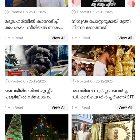
Posted On 25-12-2025
Posted On 25-12-2025
മദ്യലഹരിയിൽ കാറോടിച്ച്
നിഗൂഢ പോസ്റ്ററുമായി മന്ത്രി
അപകടം: സീരിയൽ താരം
വീണാ ജോർജ്ജ്
സിദ്ധാർത്ഥ് പ്രഭുവിനെതിരെ
View All
View All
1 Min Read
1 Min Read
കേസെടുത്തു
Posted On 25-12-2025
Posted On 25-12-2025
നൈജീരിയയിൽ മുസ്ലീം
ശബരിമല സ്വര്‍ണ്ണക്കവര്‍ച്ച;
പള്ളിയില്‍ സ്‌ഫോടനം
ഡി. മണിയെ തിരിച്ചറിഞ്ഞ് SIT
View All
View All
1 Min Read
1 Min Read