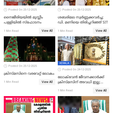
Posted On 25-12-2025
Posted On 25-12-2025
നൈജീരിയയിൽ മുസ്ലീം
ശബരിമല സ്വര്‍ണ്ണക്കവര്‍ച്ച;
പള്ളിയില്‍ സ്‌ഫോടനം
ഡി. മണിയെ തിരിച്ചറിഞ്ഞ് SIT
View All
View All
1 Min Read
1 Min Read
KERALA
Posted On 25-12-2025
Posted On 24-12-2025
ക്രിസ്മസിനെ വരവേറ്റ് ലോകം
ലോക്ഭവൻ ജീവനക്കാർക്ക്
View All
ക്രിസ്മസിന് അവധി ഇല്ല;
1 Min Read
ഹാജരാവാൻ ഉത്തരവ്
View All
1 Min Read