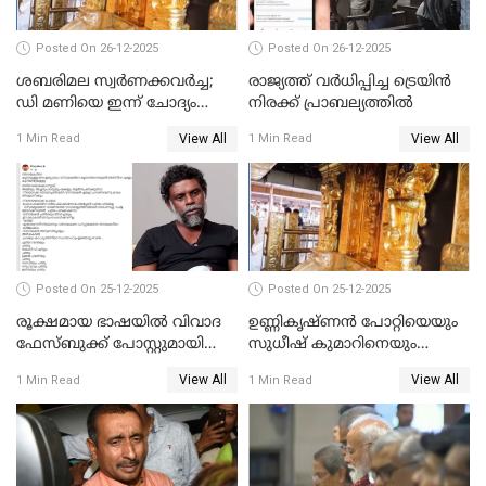
Posted On 26-12-2025
Posted On 26-12-2025
ശബരിമല സ്വര്‍ണക്കവര്‍ച്ച;
രാജ്യത്ത് വര്‍ധിപ്പിച്ച ട്രെയിന്‍
ഡി മണിയെ ഇന്ന് ചോദ്യം
നിരക്ക് പ്രാബല്യത്തില്‍
ചെയ്യും
View All
View All
1 Min Read
1 Min Read
Posted On 25-12-2025
Posted On 25-12-2025
രൂക്ഷമായ ഭാഷയിൽ വിവാദ
ഉണ്ണികൃഷ്ണന്‍ പോറ്റിയെയും
ഫേസ്ബുക്ക് പോസ്റ്റുമായി
സുധീഷ് കുമാറിനെയും
നടൻ വിനായകൻ
വീണ്ടും ചോദ്യം ചെയ്ത് SIT
View All
View All
1 Min Read
1 Min Read