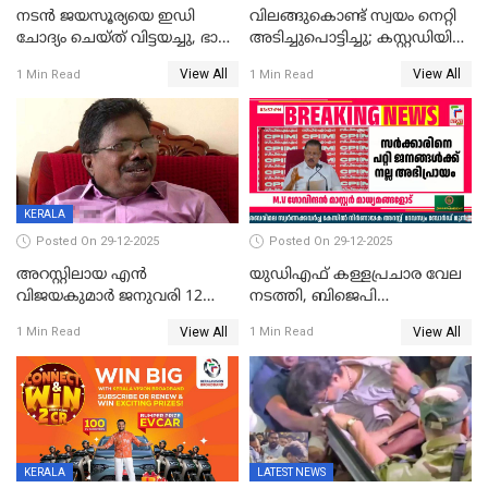
നടൻ ജയസൂര്യയെ ഇഡി
വിലങ്ങുകൊണ്ട് സ്വയം നെറ്റി
ചോദ്യം ചെയ്ത് വിട്ടയച്ചു, ഭാര്യ
അടിച്ചുപൊട്ടിച്ചു; കസ്റ്റഡിയിൽ
സരിതയുടെയും
എടുക്കുന്നതിനിടെ
View All
View All
1 Min Read
1 Min Read
മൊഴിയെടുത്തു
വധശ്രമക്കേസ് പ്രതി
വിലങ്ങുമായി രക്ഷപ്പെട്ടു;
വ്യാപക തെരച്ചിൽ
KERALA
Posted On 29-12-2025
Posted On 29-12-2025
അറസ്റ്റിലായ എൻ
യുഡിഎഫ് കള്ളപ്രചാര വേല
വിജയകുമാർ ജനുവരി 12
നടത്തി, ബിജെപി
വരെ റിമാൻഡിൽ;
ഹിന്ദുവർഗീയത പ്രചരിപ്പിച്ചു,
View All
View All
1 Min Read
1 Min Read
ജാമ്യാപേക്ഷ ഈ മാസം 31ന്
ശബരിമല അത്ര
പരിഗണിക്കും
തിരിച്ചടിയായില്ല,സർക്കാരിനെക്കുറ
ജനങ്ങൾക്ക് മികച്ച
അഭിപ്രായം, എല്‍ഡിഎഫ്
അധികാരം നിലനിര്‍ത്തും,
ലോക്സഭ
തെരഞ്ഞെടുപ്പിനേക്കാൾ 17
KERALA
LATEST NEWS