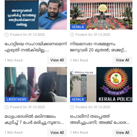
KERALA
Posted On 31-12-2025
Posted On 31-12-2025
പോറ്റിയെ സഹായിക്കണമെന്ന്
നിയമസഭാ സമ്മേളനം
എഴുതി നൽകിയില്ല,
ജനുവരി 20 മുതല്‍; ബജറ്റ്
ജനങ്ങളെ
അവതരണം അവസാനവാരം;
View All
View All
1 Min Read
1 Min Read
തെറ്റിദ്ധരിപ്പിക്കരുത്,
മന്ത്രിസഭാ
സാങ്കൽപ്പിക കഥകൾ
യോഗതീരുമാനങ്ങൾ
പ്രചരിപ്പിക്കുന്നുവെന്നും
കടകംപള്ളി സുരേന്ദ്രൻ
LATEST NEWS
KERALA
Posted On 31-12-2025
Posted On 31-12-2025
മധ്യപ്രദേശിൽ മലിനജലം
പൊലീസ് തലപ്പത്ത്
കുടിച്ച് 7 പേർ മരിച്ചു,നൂറോളം
അഴിച്ചുപണി; അഞ്ച് പേരെ
പേർ ഗുരുതരാവസ്ഥയിൽ
ഐജി റാങ്കിലേക്ക്
View All
View All
1 Min Read
1 Min Read
ഉയർത്തി,അജിതാ ബീഗം