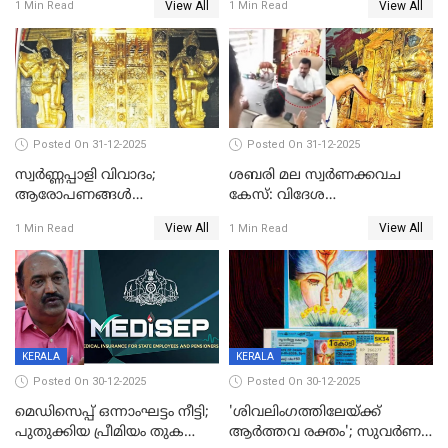
View All
View All
1 Min Read
1 Min Read
Posted On 31-12-2025
Posted On 31-12-2025
സ്വർണ്ണപ്പാളി വിവാദം;
ശബരി മല സ്വർണക്കവച
ആരോപണങ്ങൾ
കേസ്: വിദേശ
അവസാനിക്കുന്നില്ല
വ്യവസായിയുടെ ആരോപണം
View All
View All
1 Min Read
1 Min Read
നിഷേധിച്ച് ഡി മണി
KERALA
KERALA
Posted On 30-12-2025
Posted On 30-12-2025
മെഡിസെപ്പ് ഒന്നാംഘട്ടം നീട്ടി;
'ശിവലിംഗത്തിലേയ്ക്ക്
പുതുക്കിയ പ്രീമിയം തുക
ആര്‍ത്തവ രക്തം'; സുവര്‍ണ