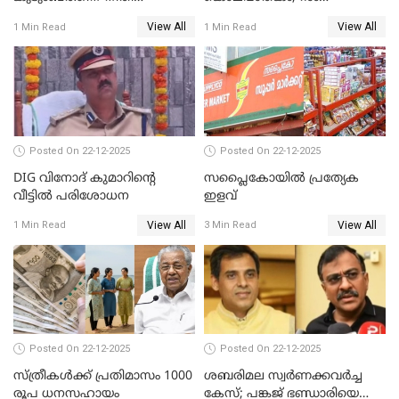
ഉറപ്പാക്കും; പിണറായി
നാരായണൻ നേരിട്ടത് ക്രൂര
View All
View All
1 Min Read
1 Min Read
വിജയന്‍
പീഡനം
Posted On 22-12-2025
Posted On 22-12-2025
DIG വിനോദ് കുമാറിന്റെ
സപ്ലൈകോയിൽ പ്രത്യേക
വീട്ടില്‍ പരിശോധന
ഇളവ്
View All
View All
1 Min Read
3 Min Read
Posted On 22-12-2025
Posted On 22-12-2025
സ്ത്രീകള്‍ക്ക് പ്രതിമാസം 1000
ശബരിമല സ്വര്‍ണക്കവര്‍ച്ച
രൂപ ധനസഹായം
കേസ്; പങ്കജ് ഭണ്ഡാരിയെയും