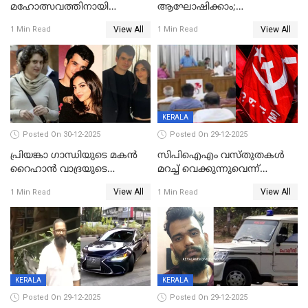
മഹോത്സവത്തിനായി
ആഘോഷിക്കാം;
ശബരിമല നട തുറന്നു;
ബാറുകള്‍ക്ക് 12 മണി വരെ
View All
View All
1 Min Read
1 Min Read
സന്നിധാനത്ത് വൻ
പ്രവര്‍ത്തനാനുമതി
ഭക്തജനത്തിരക്ക്
KERALA
Posted On 30-12-2025
Posted On 29-12-2025
പ്രിയങ്കാ ​ഗാന്ധിയുടെ മകൻ
സിപിഐഎം വസ്തുതകൾ
റൈഹാൻ വാദ്രയുടെ
മറച്ച് വെക്കുന്നുവെന്ന്
വിവാഹനിശ്ചയം
സിപിഐ, 'പത്മകുമാറിനെ
View All
View All
1 Min Read
1 Min Read
കഴിഞ്ഞതായി റിപ്പോർട്ട്
സംരക്ഷിച്ചത്
തിരിച്ചടിച്ചു',വെള്ളാപ്പള്ളിയെ
ന്യായീകരിക്കുന്നതിലും
CPIഎക്സിക്യൂട്ടീവിൽ
വിമർശനം
KERALA
KERALA
Posted On 29-12-2025
Posted On 29-12-2025