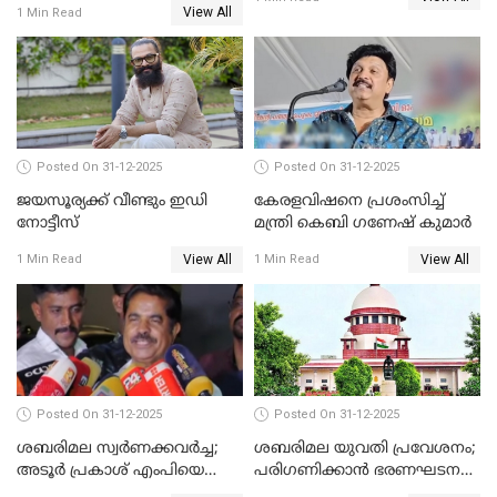
View All
1 Min Read
Posted On 31-12-2025
Posted On 31-12-2025
ജയസൂര്യക്ക് വീണ്ടും ഇഡി
കേരളവിഷനെ പ്രശംസിച്ച്
നോട്ടീസ്
മന്ത്രി കെബി ഗണേഷ് കുമാര്‍
View All
View All
1 Min Read
1 Min Read
Posted On 31-12-2025
Posted On 31-12-2025
ശബരിമല സ്വര്‍ണക്കവര്‍ച്ച;
ശബരിമല യുവതി പ്രവേശനം;
അടൂര്‍ പ്രകാശ് എംപിയെ
പരിഗണിക്കാന്‍ ഭരണഘടന
ചോദ്യം ചെയ്യാൻ SIT
ബെഞ്ച്