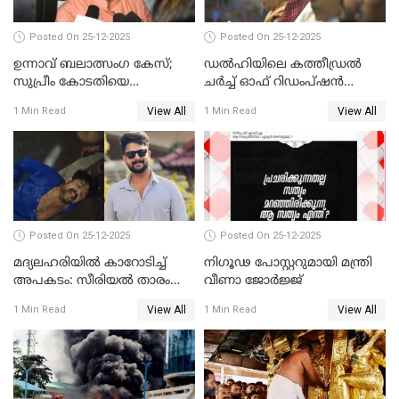
Posted On 25-12-2025
Posted On 25-12-2025
ഉന്നാവ് ബലാത്സംഗ കേസ്;
ഡൽഹിയിലെ കത്തീഡ്രൽ
സുപ്രീം കോടതിയെ
ചർച്ച് ഓഫ് റിഡംപ്ഷൻ
സമീപിക്കാനൊരുങ്ങി
സന്ദർശിച്ച് പ്രധാനമന്ത്രി
View All
View All
1 Min Read
1 Min Read
അതിജീവിത
Posted On 25-12-2025
Posted On 25-12-2025
മദ്യലഹരിയിൽ കാറോടിച്ച്
നിഗൂഢ പോസ്റ്ററുമായി മന്ത്രി
അപകടം: സീരിയൽ താരം
വീണാ ജോർജ്ജ്
സിദ്ധാർത്ഥ് പ്രഭുവിനെതിരെ
View All
View All
1 Min Read
1 Min Read
കേസെടുത്തു