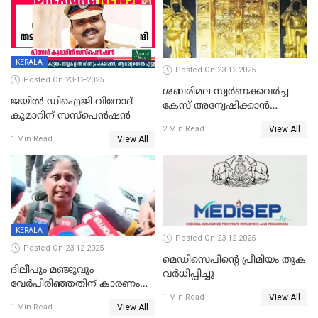
KERALA
Posted On 23-12-2025
Posted On 23-12-2025
ശബരിമല സ്വര്‍ണക്കവര്‍ച്ച
ജയിൽ ഡിഐജി വിനോദ്
കേസ് അന്വേഷിക്കാന്‍
കുമാറിന് സസ്പെൻഷൻ
തയ്യാറെന്ന് CBI
View All
2 Min Read
View All
1 Min Read
KERALA
Posted On 23-12-2025
Posted On 23-12-2025
മെഡിസെപിന്റെ പ്രീമിയം തുക
ദിലീപും മഞ്ജുവും
വർധിപ്പിച്ചു
വേർപിരിഞ്ഞതിന് കാരണം
View All
ദിലീപ് മഞ്ജുവിന് നൽകിയ ആ
1 Min Read
View All
1 Min Read
പഴയ മൊബൈലിൽ നിന്ന്