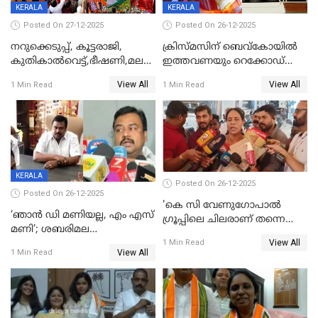
KERALA
KERALA
Posted On 27-12-2025
Posted On 26-12-2025
നറുക്കെടുപ്പ്, കൂട്ടരാജി,
ക്രിസ്മസിന് ബെവ്‌കോയിൽ
കുതികാൽവെട്ട്,ഭീഷണി,മലബാറിലാകട്ടെ
ഇത്തവണയും റെക്കോഡ്
ട്വിസ്റ്റോട് ട്വിസ്റ്റും; അടിമുടി
വിൽപ്പന;കഴിഞ്ഞവർഷത്തേക്ക
View All
View All
1 Min Read
1 Min Read
നാടകീയമായി പഞ്ചായത്ത്
53 കോടി രൂപയുടെ അധിക
പ്രസിഡന്‍റ് തെരഞ്ഞെടുപ്പ്
വിൽപ്പന; മലയാളി കുടിച്ചു
തീർത്തത് 333 കോടിയുടെ
മദ്യം
KERALA
Posted On 26-12-2025
Posted On 26-12-2025
'കെ സി വേണുഗോപാല്‍
‘ഞാൻ ഡി മണിയല്ല, എം എസ്
ഗ്രൂപ്പിലെ ചിലരാണ് തന്നെ
മണി’; ശബരിമല
തഴഞ്ഞത്'; ലാലി ജെയിംസ്
View All
സ്വർണക്കവർച്ചയുമായി ഒരു
1 Min Read
View All
1 Min Read
ബന്ധവും ഇല്ലെന്ന് എസ്ഐടി
ചോദ്യം ചെയ്ത ദിണ്ടിഗലിലെ
വ്യവസായി