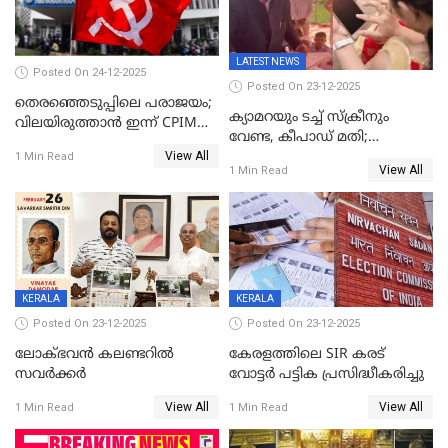
LATEST NEWS
Posted On 24-12-2025
Posted On 23-12-2025
തെരഞ്ഞെടുപ്പിലെ പരാജയം;
ക്യാമറയും ടച്ച് സ്ക്രീനും
വിലയിരുത്താന്‍ ഇന്ന് CPIM
വേണ്ട, കീപാഡ് മതി;
യോഗം
View All
സ്ത്രീകൾക്ക് സ്മാർട്ട് ഫോൺ
1 Min Read
View All
1 Min Read
വിലക്കി രാജ്യത്തെ ഒരു
പഞ്ചായത്ത്
KERALA
KERALA
Posted On 23-12-2025
Posted On 23-12-2025
ലോക്ഭവൻ കലണ്ടറിൽ
കേരളത്തിലെ SIR കരട്
സവർക്കർ
വോട്ടര്‍ പട്ടിക പ്രസിദ്ധീകരിച്ചു
View All
View All
1 Min Read
1 Min Read