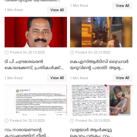
വിഷ്ണുപുരം ചന്ദ്രശേഖരന്റെ
ജാഗ്രത നിര്‍ദ്ദേശം
View All
പാർട്ടിയും UDF
1 Min Read
View All
1 Min Read
അസോസിയേറ്റ് അംഗങ്ങൾ;
അസോസിയേറ്റ്
അംഗമാകാനില്ലെന്നും
UDFലേക്കില്ലെന്നും
വിഷ്ണുപുരം ചന്ദ്രശേഖരൻ
Posted On 22-12-2025
Posted On 22-12-2025
ടി പി ചന്ദ്രശേഖരന്‍
കെഎസ്ആർടിസി ഡ്രൈവർ
കൊലക്കേസ്; പ്രതികള്‍ക്ക്
യദുവിന്റെ പരാതി: ആര്യ
വീണ്ടും പരോള്‍
രാജേന്ദ്രനും സച്ചിൻ ദേവിനും
View All
View All
1 Min Read
1 Min Read
കോടതി നോട്ടീസ്
Posted On 22-12-2025
Posted On 22-12-2025
റാം നാരായണന്റെ
വാളയാർ ആൾക്കൂട്ട
കുടുംബത്തിന് നീതി
കൊലപാതകം; റാം