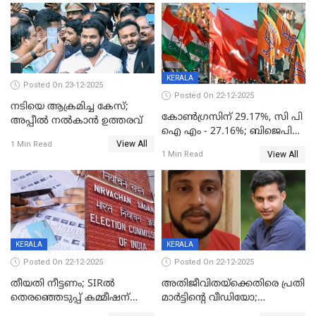
KERALA
Posted On 23-12-2025
Posted On 22-12-2025
നടിയെ ആക്രമിച്ച കേസ്;
കോൺഗ്രസിന് 29.17%, സി പി
അപ്പീൽ നൽകാൻ ഉത്തരവ്
ഐ എം - 27.16%; ബിജെപി
View All
20% കടന്നത്
1 Min Read
View All
1 Min Read
തിരുവനന്തപുരത്ത് മാത്രം,
തദ്ദേശത്തിലെ യഥാർത്ഥ
കണക്ക് പുറത്ത്
KERALA
KERALA
Posted On 22-12-2025
Posted On 22-12-2025
തീയതി നീട്ടണം; SIRൽ
അതിജീവിതയ്‌ക്കെതിരെ പ്രതി
തെരഞ്ഞെടുപ്പ് കമ്മീഷന്
മാർട്ടിന്റെ വീഡിയോ;
കത്തയച്ച് കേരളം
പ്രചരിപ്പിച്ച മൂന്നുപേർ