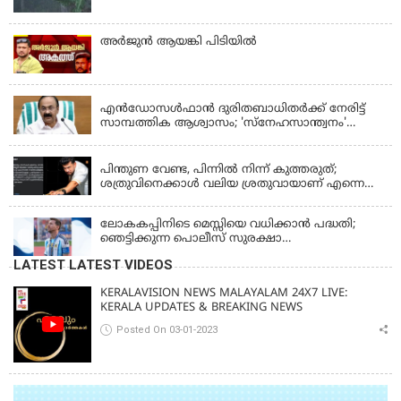
അര്‍ജുന്‍ ആയങ്കി പിടിയില്‍
KERALA
എന്‍ഡോസള്‍ഫാന്‍ ദുരിതബാധിതർക്ക് നേരിട്ട്
സാമ്പത്തിക ആശ്വാസം; 'സ്‌നേഹസാന്ത്വനം'
പദ്ധതി പ്രവർത്തനങ്ങൾക്ക് 14.40 കോടിയുടെ
KERALA
ഭരണാനുമതി
പിന്തുണ വേണ്ട, പിന്നില്‍ നിന്ന് കുത്തരുത്;
ശത്രുവിനെക്കാള്‍ വലിയ ശ്രതുവായാണ് എന്നെ
കണ്ടത്; എം വി ജയരാജനെതിരെ അര്‍ജുന്‍
ആയങ്കി
ലോകകപ്പിനിടെ മെസ്സിയെ വധിക്കാൻ പദ്ധതി;
ഞെട്ടിക്കുന്ന പൊലീസ് സുരക്ഷാ
രേഖകള്‍;ആറായിരത്തിലധികം ഭീഷണി
LATEST LATEST VIDEOS
സന്ദേശങ്ങൾ ലഭിച്ചെന്ന് ഫ്രഞ്ച് റഫറി
KERALAVISION NEWS MALAYALAM 24X7 LIVE:
KERALA UPDATES & BREAKING NEWS
Posted On 03-01-2023