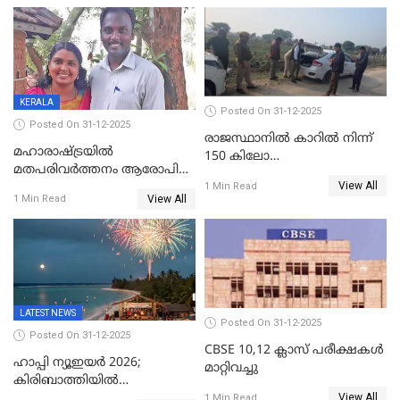
ക്രൈംബ്രാഞ്ച് ഐജി,
എസ്.ശ്യാംസുന്ദർ
ഇന്റലിജൻസ് ഐജി
KERALA
Posted On 31-12-2025
Posted On 31-12-2025
രാജസ്ഥാനിൽ കാറിൽ നിന്ന്
മഹാരാഷ്ട്രയിൽ
150 കിലോ
മതപരിവർത്തനം ആരോപിച്ചു
സ്ഫോടകവസ്തുക്കൾ
View All
അറസ്റ്റിലായ മലയാളി
1 Min Read
പിടികൂടി
View All
1 Min Read
വൈദികനും ഭാര്യയ്ക്കും
ഉൾപ്പെടെ 11പേർക്കും ജാമ്യം
LATEST NEWS
Posted On 31-12-2025
Posted On 31-12-2025
CBSE 10,12 ക്ലാസ് പരീക്ഷകള്‍
ഹാപ്പി ന്യൂഇയർ 2026;
മാറ്റിവച്ചു
കിരിബാത്തിയിൽ
View All
പുതുവർഷമെത്തി
1 Min Read