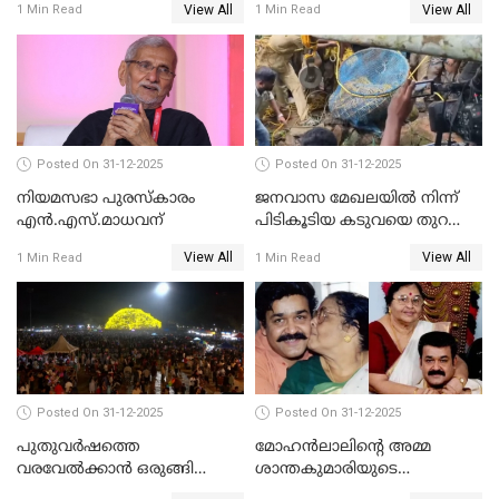
View All
View All
1 Min Read
1 Min Read
Posted On 31-12-2025
Posted On 31-12-2025
നിയമസഭാ പുരസ്‌കാരം
ജനവാസ മേഖലയിൽ നിന്ന്
എൻ.എസ്.മാധവന്
പിടികൂടിയ കടുവയെ തുറന്നു
വിട്ടു
View All
View All
1 Min Read
1 Min Read
Posted On 31-12-2025
Posted On 31-12-2025
പുതുവര്‍ഷത്തെ
മോഹന്‍ലാലിന്റെ അമ്മ
വരവേല്‍ക്കാന്‍ ഒരുങ്ങി
ശാന്തകുമാരിയുടെ
ലോകം
സംസ്‌കാരം ഇന്ന്