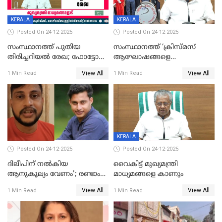
KERALA
KERALA
Posted On 24-12-2025
Posted On 24-12-2025
സംസ്ഥാനത്ത് പുതിയ
സംസ്ഥാനത്ത് ‘ക്രിസ്മസ്
തിരിച്ചറിയല്‍ രേഖ; ഫോട്ടോ
ആഘോഷങ്ങളെ
പതിപ്പിച്ച നേറ്റിവിറ്റി കാര്‍ഡ്
കടന്നാക്രമിയ്ക്കുന്നു; എല്ലാ
View All
View All
1 Min Read
1 Min Read
നല്‍കുമെന്ന് മുഖ്യമന്ത്രി; SIR
ആക്രമണങ്ങൾക്കും പിന്നിലും
ഹെല്‍പ് ഡസ്‌കുകള്‍
സംഘപരിവാർ’; മുഖ്യമന്ത്രി
ആരംഭിക്കാന്‍ മന്ത്രിസഭാ
യോഗ തീരുമാനം
KERALA
Posted On 24-12-2025
Posted On 24-12-2025
ദിലീപിന് നല്‍കിയ
വൈകിട്ട് മുഖ്യമന്ത്രി
ആനുകൂല്യം വേണം'; രണ്ടാം
മാധ്യമങ്ങളെ കാണും
പ്രതി മാര്‍ട്ടിന്‍
View All
View All
1 Min Read
1 Min Read
ഹൈക്കോടതിയില്‍