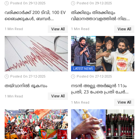
ലക്ഷം വോട്ട് ലഭിച്ചു
Posted On 29-12-2025
Posted On 29-12-2025
വരിക്കാർക്ക് 200 ടിവി, 100 EV
തിക്കിലും തിരക്കിലും
ബൈക്കുകൾ, ബമ്പർ
വിമാനത്താവളത്തില്‍ നിലത്ത്
സമ്മാനമായി EV കാർ
വീണ് വിജയ്
View All
View All
1 Min Read
1 Min Read
ഉൾപ്പെടെ 2 കോടി രൂപയുടെ
സമ്മാനങ്ങളുമായി
കേരളവിഷൻ ബ്രോഡ്ബാൻഡ്
കണക്ട്&വിൻ
LATEST NEWS
Posted On 27-12-2025
Posted On 27-12-2025
തയ്‌വാനിൽ ഭൂകമ്പം
നടൻ അല്ലു അർജുൻ 11ാം
പ്രതി, 23 പേരെ പ്രതി ചേർത്ത്
View All
1 Min Read
കുറ്റപത്രം സമർപ്പിച്ചു
View All
1 Min Read