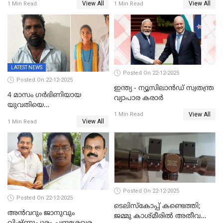
View All
View All
1 Min Read
1 Min Read
അറസ്റ്റിൽ; നൂറോളം
സൈറ്റുകളിൽ നിന്നും
വിഡിയോ നീക്കം ചെയ്യാനും
പൊലീസ്
LATEST NEWS
Posted On 22-12-2025
Posted On 22-12-2025
ഇന്ത്യ - ന്യൂസിലാൻഡ് സ്വതന്ത്ര
4 മാസം ഗർഭിണിയായ
വ്യാപാര കരാർ
യുവതിയെ
View All
വെട്ടിക്കൊലപ്പെടുത്തി
1 Min Read
View All
1 Min Read
പിതാവും സഹോദരനും;
ദുരഭിമാനക്കൊലയിൽ
നടുങ്ങി കർണാടക
Posted On 22-12-2025
Posted On 22-12-2025
ടെലിസ്‌കോപ്പ് കണ്ടെത്തി;
അൻവറും ജാനുവും
ജമ്മു കാശ്മീരില്‍ അതീവ