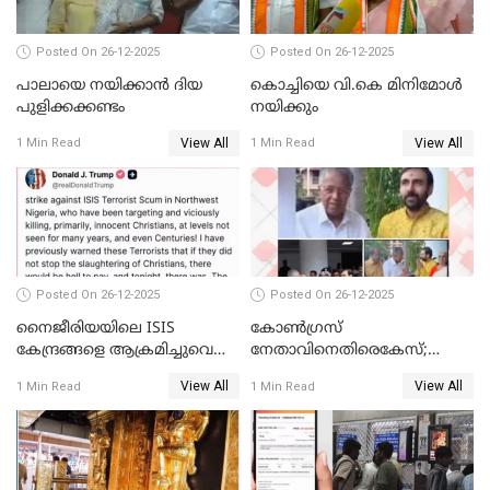
Posted On 26-12-2025
Posted On 26-12-2025
പാലായെ നയിക്കാന്‍ ദിയ
കൊച്ചിയെ വി.കെ മിനിമോള്‍
പുളിക്കക്കണ്ടം
നയിക്കും
View All
View All
1 Min Read
1 Min Read
Posted On 26-12-2025
Posted On 26-12-2025
നൈജീരിയയിലെ ISIS
കോണ്‍ഗ്രസ്
കേന്ദ്രങ്ങളെ ആക്രമിച്ചുവെന്ന്
നേതാവിനെതിരെകേസ്;
ട്രംപ്
മുഖ്യമന്ത്രിയും ഉണ്ണികൃഷ്ണന്‍
View All
View All
1 Min Read
1 Min Read
പോറ്റിയും ഒപ്പമുള്ള AI ചിത്രം
പങ്കുവെച്ചു