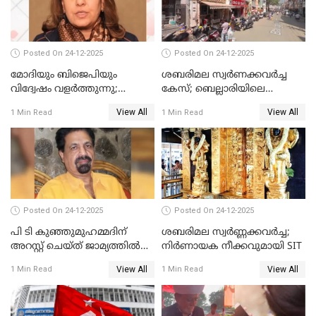
Posted On 24-12-2025
Posted On 24-12-2025
മോദിയും ബിജെപിയും
ശബരിമല സ്വര്‍ണക്കവര്‍ച്ച
വിദ്വേഷം വളർത്തുന്നു;
കേസ്; ബെല്ലാരിയിലെ
പ്രതിഷേധവിമായി
ജ്വല്ലറിയില്‍ പരിശോധന
View All
View All
1 Min Read
1 Min Read
കോൺഗ്രസ്
Posted On 24-12-2025
Posted On 24-12-2025
പി ടി കുഞ്ഞുമുഹമ്മദിന്
ശബരിമല സ്വര്‍ണ്ണക്കവര്‍ച്ച;
അറസ്റ്റ് ചെയ്ത് ജാമ്യത്തില്‍
നിർണായക നീക്കവുമായി SIT
വിട്ടു
View All
View All
1 Min Read
1 Min Read