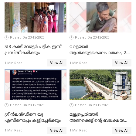
കണ്ടെത്തിയ ചാറ്റിൽ
നിന്നാണ്; എട്ടാം പ്രതിക്ക്
മോട്ടീവ് ഉണ്ടായിരുന്നെന്നും
അഡ്വ. ടി.ബി മിനി
Posted On 23-12-2025
Posted On 23-12-2025
SIR കരട് വോട്ടര്‍ പട്ടിക ഇന്ന്
വാളയാർ
പ്രസിദ്ധീകരിക്കും
ആൾക്കൂട്ടകൊലപാതകം; 2
പേർ കൂടി കസ്റ്റഡിയിൽ
View All
View All
1 Min Read
1 Min Read
Posted On 23-12-2025
Posted On 23-12-2025
ഗ്രീന്‍ലന്‍ഡിനെ യു
മുല്ലപ്പെരിയാര്‍
എസിനൊപ്പം കൂട്ടിച്ചേര്‍ക്കും
അണക്കെട്ടിന്റെ ബലക്ഷയ
നിര്‍ണയം; പരിശോധന ഇന്ന്
View All
View All
1 Min Read
1 Min Read
തുടങ്ങും