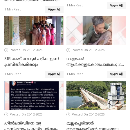
വേർപിരിഞ്ഞതിന് കാരണം
View All
ദിലീപ് മഞ്ജുവിന് നൽകിയ ആ
1 Min Read
View All
1 Min Read
പഴയ മൊബൈലിൽ നിന്ന്
കണ്ടെത്തിയ ചാറ്റിൽ
നിന്നാണ്; എട്ടാം പ്രതിക്ക്
മോട്ടീവ് ഉണ്ടായിരുന്നെന്നും
അഡ്വ. ടി.ബി മിനി
Posted On 23-12-2025
Posted On 23-12-2025
SIR കരട് വോട്ടര്‍ പട്ടിക ഇന്ന്
വാളയാർ
പ്രസിദ്ധീകരിക്കും
ആൾക്കൂട്ടകൊലപാതകം; 2
പേർ കൂടി കസ്റ്റഡിയിൽ
View All
View All
1 Min Read
1 Min Read
Posted On 23-12-2025
Posted On 23-12-2025
ഗ്രീന്‍ലന്‍ഡിനെ യു
മുല്ലപ്പെരിയാര്‍
എസിനൊപ്പം കൂട്ടിച്ചേര്‍ക്കും
അണക്കെട്ടിന്റെ ബലക്ഷയ