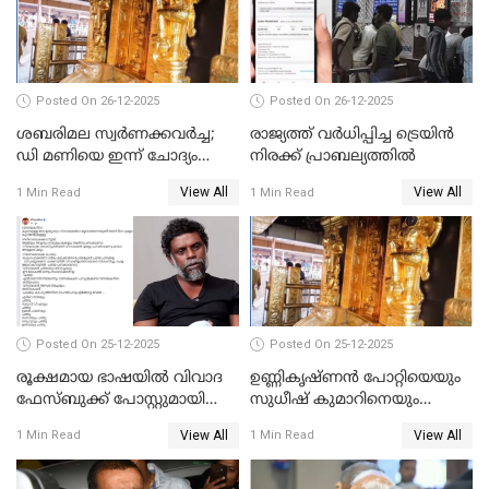
Posted On 26-12-2025
Posted On 26-12-2025
ശബരിമല സ്വര്‍ണക്കവര്‍ച്ച;
രാജ്യത്ത് വര്‍ധിപ്പിച്ച ട്രെയിന്‍
ഡി മണിയെ ഇന്ന് ചോദ്യം
നിരക്ക് പ്രാബല്യത്തില്‍
ചെയ്യും
View All
View All
1 Min Read
1 Min Read
Posted On 25-12-2025
Posted On 25-12-2025
രൂക്ഷമായ ഭാഷയിൽ വിവാദ
ഉണ്ണികൃഷ്ണന്‍ പോറ്റിയെയും
ഫേസ്ബുക്ക് പോസ്റ്റുമായി
സുധീഷ് കുമാറിനെയും
നടൻ വിനായകൻ
വീണ്ടും ചോദ്യം ചെയ്ത് SIT
View All
View All
1 Min Read
1 Min Read