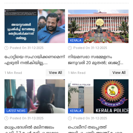
KERALA
Posted On 31-12-2025
Posted On 31-12-2025
പോറ്റിയെ സഹായിക്കണമെന്ന്
നിയമസഭാ സമ്മേളനം
എഴുതി നൽകിയില്ല,
ജനുവരി 20 മുതല്‍; ബജറ്റ്
ജനങ്ങളെ
അവതരണം അവസാനവാരം;
View All
View All
1 Min Read
1 Min Read
തെറ്റിദ്ധരിപ്പിക്കരുത്,
മന്ത്രിസഭാ
സാങ്കൽപ്പിക കഥകൾ
യോഗതീരുമാനങ്ങൾ
പ്രചരിപ്പിക്കുന്നുവെന്നും
കടകംപള്ളി സുരേന്ദ്രൻ
LATEST NEWS
KERALA
Posted On 31-12-2025
Posted On 31-12-2025
മധ്യപ്രദേശിൽ മലിനജലം
പൊലീസ് തലപ്പത്ത്