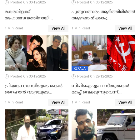
Posted On 30-12-2025
Posted On 30-12-2025
മകരവിളക്ക്
പുതുവത്സരം ആടിത്തിമിർത്ത്
മഹോത്സവത്തിനായി
ആഘോഷിക്കാം;
ശബരിമല നട തുറന്നു;
ബാറുകള്‍ക്ക് 12 മണി വരെ
View All
View All
1 Min Read
1 Min Read
സന്നിധാനത്ത് വൻ
പ്രവര്‍ത്തനാനുമതി
ഭക്തജനത്തിരക്ക്
KERALA
Posted On 30-12-2025
Posted On 29-12-2025
പ്രിയങ്കാ ​ഗാന്ധിയുടെ മകൻ
സിപിഐഎം വസ്തുതകൾ
റൈഹാൻ വാദ്രയുടെ
മറച്ച് വെക്കുന്നുവെന്ന്
വിവാഹനിശ്ചയം
സിപിഐ, 'പത്മകുമാറിനെ
View All
View All
1 Min Read
1 Min Read
കഴിഞ്ഞതായി റിപ്പോർട്ട്
സംരക്ഷിച്ചത്
തിരിച്ചടിച്ചു',വെള്ളാപ്പള്ളിയെ
ന്യായീകരിക്കുന്നതിലും
CPIഎക്സിക്യൂട്ടീവിൽ
വിമർശനം