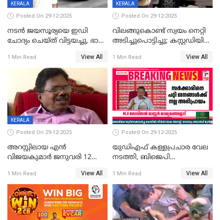
KERALA
KERALA
Posted On 29-12-2025
Posted On 29-12-2025
നടൻ ജയസൂര്യയെ ഇഡി
വിലങ്ങുകൊണ്ട് സ്വയം നെറ്റി
ചോദ്യം ചെയ്ത് വിട്ടയച്ചു, ഭാര്യ
അടിച്ചുപൊട്ടിച്ചു; കസ്റ്റഡിയിൽ
സരിതയുടെയും
എടുക്കുന്നതിനിടെ
View All
View All
1 Min Read
1 Min Read
മൊഴിയെടുത്തു
വധശ്രമക്കേസ് പ്രതി
വിലങ്ങുമായി രക്ഷപ്പെട്ടു;
വ്യാപക തെരച്ചിൽ
KERALA
Posted On 29-12-2025
Posted On 29-12-2025
അറസ്റ്റിലായ എൻ
യുഡിഎഫ് കള്ളപ്രചാര വേല
വിജയകുമാർ ജനുവരി 12
നടത്തി, ബിജെപി
വരെ റിമാൻഡിൽ;
ഹിന്ദുവർഗീയത പ്രചരിപ്പിച്ചു,
View All
View All
1 Min Read
1 Min Read
ജാമ്യാപേക്ഷ ഈ മാസം 31ന്
ശബരിമല അത്ര
പരിഗണിക്കും
തിരിച്ചടിയായില്ല,സർക്കാരിനെക്കുറ
ജനങ്ങൾക്ക് മികച്ച
അഭിപ്രായം, എല്‍ഡിഎഫ്
അധികാരം നിലനിര്‍ത്തും,