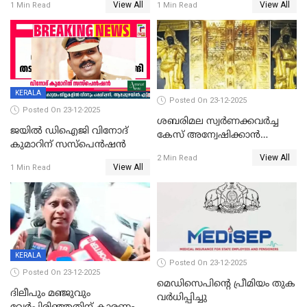
View All
View All
1 Min Read
1 Min Read
KERALA
Posted On 23-12-2025
Posted On 23-12-2025
ശബരിമല സ്വര്‍ണക്കവര്‍ച്ച
ജയിൽ ഡിഐജി വിനോദ്
കേസ് അന്വേഷിക്കാന്‍
കുമാറിന് സസ്പെൻഷൻ
തയ്യാറെന്ന് CBI
View All
2 Min Read
View All
1 Min Read
KERALA
Posted On 23-12-2025
Posted On 23-12-2025
മെഡിസെപിന്റെ പ്രീമിയം തുക
ദിലീപും മഞ്ജുവും
വർധിപ്പിച്ചു