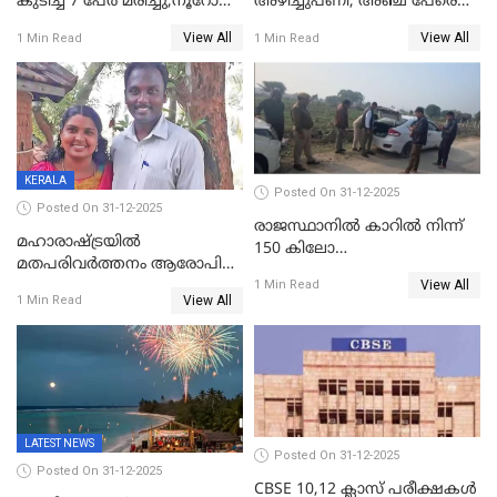
കുടിച്ച് 7 പേർ മരിച്ചു,നൂറോളം
അഴിച്ചുപണി; അഞ്ച് പേരെ
പേർ ഗുരുതരാവസ്ഥയിൽ
ഐജി റാങ്കിലേക്ക്
View All
View All
1 Min Read
1 Min Read
ഉയർത്തി,അജിതാ ബീഗം
ക്രൈംബ്രാഞ്ച് ഐജി,
എസ്.ശ്യാംസുന്ദർ
ഇന്റലിജൻസ് ഐജി
KERALA
Posted On 31-12-2025
Posted On 31-12-2025
രാജസ്ഥാനിൽ കാറിൽ നിന്ന്
മഹാരാഷ്ട്രയിൽ
150 കിലോ
മതപരിവർത്തനം ആരോപിച്ചു
സ്ഫോടകവസ്തുക്കൾ
View All
അറസ്റ്റിലായ മലയാളി
1 Min Read
പിടികൂടി
View All
1 Min Read
വൈദികനും ഭാര്യയ്ക്കും
ഉൾപ്പെടെ 11പേർക്കും ജാമ്യം
LATEST NEWS
Posted On 31-12-2025
Posted On 31-12-2025
CBSE 10,12 ക്ലാസ് പരീക്ഷകള്‍