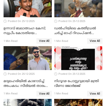
Posted On 25-12-2025
Posted On 25-12-2025
ഉന്നാവ് ബലാത്സംഗ കേസ്;
ഡൽഹിയിലെ കത്തീഡ്രൽ
സുപ്രീം കോടതിയെ
ചർച്ച് ഓഫ് റിഡംപ്ഷൻ
സമീപിക്കാനൊരുങ്ങി
സന്ദർശിച്ച് പ്രധാനമന്ത്രി
View All
View All
1 Min Read
1 Min Read
അതിജീവിത
Posted On 25-12-2025
Posted On 25-12-2025
മദ്യലഹരിയിൽ കാറോടിച്ച്
നിഗൂഢ പോസ്റ്ററുമായി മന്ത്രി
അപകടം: സീരിയൽ താരം
വീണാ ജോർജ്ജ്
സിദ്ധാർത്ഥ് പ്രഭുവിനെതിരെ
View All
View All
1 Min Read
1 Min Read
കേസെടുത്തു