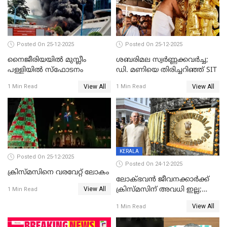
Posted On 25-12-2025
Posted On 25-12-2025
നൈജീരിയയിൽ മുസ്ലീം
ശബരിമല സ്വര്‍ണ്ണക്കവര്‍ച്ച;
പള്ളിയില്‍ സ്‌ഫോടനം
ഡി. മണിയെ തിരിച്ചറിഞ്ഞ് SIT
View All
View All
1 Min Read
1 Min Read
KERALA
Posted On 25-12-2025
Posted On 24-12-2025
ക്രിസ്മസിനെ വരവേറ്റ് ലോകം
ലോക്ഭവൻ ജീവനക്കാർക്ക്
View All
ക്രിസ്മസിന് അവധി ഇല്ല;
1 Min Read
ഹാജരാവാൻ ഉത്തരവ്
View All
1 Min Read