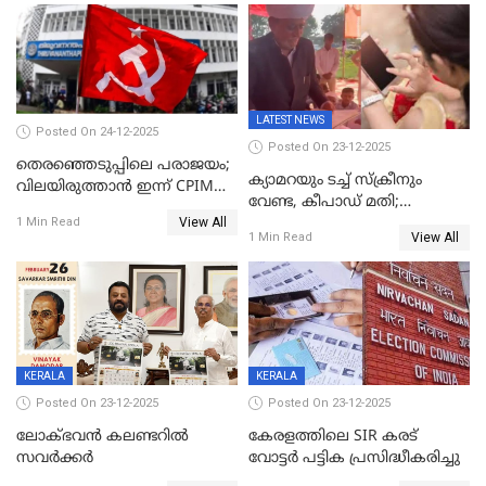
LATEST NEWS
Posted On 24-12-2025
Posted On 23-12-2025
തെരഞ്ഞെടുപ്പിലെ പരാജയം;
ക്യാമറയും ടച്ച് സ്ക്രീനും
വിലയിരുത്താന്‍ ഇന്ന് CPIM
വേണ്ട, കീപാഡ് മതി;
യോഗം
View All
സ്ത്രീകൾക്ക് സ്മാർട്ട് ഫോൺ
1 Min Read
View All
1 Min Read
വിലക്കി രാജ്യത്തെ ഒരു
പഞ്ചായത്ത്
KERALA
KERALA
Posted On 23-12-2025
Posted On 23-12-2025
ലോക്ഭവൻ കലണ്ടറിൽ
കേരളത്തിലെ SIR കരട്
സവർക്കർ
വോട്ടര്‍ പട്ടിക പ്രസിദ്ധീകരിച്ചു