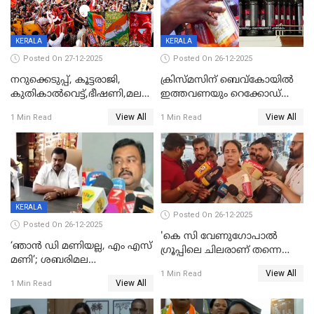
KERALA
KERALA
Posted On 27-12-2025
Posted On 26-12-2025
നറുക്കെടുപ്പ്, കൂട്ടരാജി,
ക്രിസ്മസിന് ബെവ്‌കോയിൽ
കുതികാൽവെട്ട്,ഭീഷണി,മലബാറിലാകട്ടെ
ഇത്തവണയും റെക്കോഡ്
ട്വിസ്റ്റോട് ട്വിസ്റ്റും; അടിമുടി
വിൽപ്പന;കഴിഞ്ഞവർഷത്തേക്ക
View All
View All
1 Min Read
1 Min Read
നാടകീയമായി പഞ്ചായത്ത്
53 കോടി രൂപയുടെ അധിക
പ്രസിഡന്‍റ് തെരഞ്ഞെടുപ്പ്
വിൽപ്പന; മലയാളി കുടിച്ചു
തീർത്തത് 333 കോടിയുടെ
മദ്യം
KERALA
Posted On 26-12-2025
Posted On 26-12-2025
'കെ സി വേണുഗോപാല്‍
‘ഞാൻ ഡി മണിയല്ല, എം എസ്
ഗ്രൂപ്പിലെ ചിലരാണ് തന്നെ
മണി’; ശബരിമല
തഴഞ്ഞത്'; ലാലി ജെയിംസ്
View All
സ്വർണക്കവർച്ചയുമായി ഒരു
1 Min Read
View All
1 Min Read
ബന്ധവും ഇല്ലെന്ന് എസ്ഐടി
ചോദ്യം ചെയ്ത ദിണ്ടിഗലിലെ