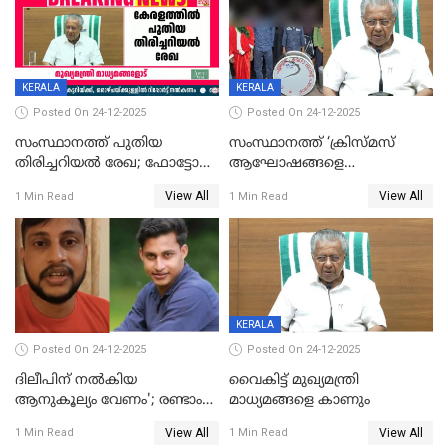
KERALA
KERALA
Posted On 24-12-2025
Posted On 24-12-2025
സംസ്ഥാനത്ത് പുതിയ
സംസ്ഥാനത്ത് ‘ക്രിസ്മസ്
തിരിച്ചറിയല്‍ രേഖ; ഫോട്ടോ
ആഘോഷങ്ങളെ
പതിപ്പിച്ച നേറ്റിവിറ്റി കാര്‍ഡ്
കടന്നാക്രമിയ്ക്കുന്നു; എല്ലാ
View All
View All
1 Min Read
1 Min Read
നല്‍കുമെന്ന് മുഖ്യമന്ത്രി; SIR
ആക്രമണങ്ങൾക്കും പിന്നിലും
ഹെല്‍പ് ഡസ്‌കുകള്‍
സംഘപരിവാർ’; മുഖ്യമന്ത്രി
ആരംഭിക്കാന്‍ മന്ത്രിസഭാ
യോഗ തീരുമാനം
KERALA
Posted On 24-12-2025
Posted On 24-12-2025
ദിലീപിന് നല്‍കിയ
വൈകിട്ട് മുഖ്യമന്ത്രി
ആനുകൂല്യം വേണം'; രണ്ടാം
മാധ്യമങ്ങളെ കാണും
പ്രതി മാര്‍ട്ടിന്‍
View All
View All
1 Min Read
1 Min Read
ഹൈക്കോടതിയില്‍