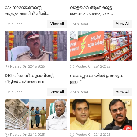
റാം നാരായണന്റെ
വാളയാർ ആൾക്കൂട്ട
കുടുംബത്തിന് നീതി
കൊലപാതകം; റാം
ഉറപ്പാക്കും; പിണറായി
നാരായണൻ നേരിട്ടത് ക്രൂര
View All
View All
1 Min Read
1 Min Read
വിജയന്‍
പീഡനം
Posted On 22-12-2025
Posted On 22-12-2025
DIG വിനോദ് കുമാറിന്റെ
സപ്ലൈകോയിൽ പ്രത്യേക
വീട്ടില്‍ പരിശോധന
ഇളവ്
View All
View All
1 Min Read
3 Min Read
Posted On 22-12-2025
Posted On 22-12-2025