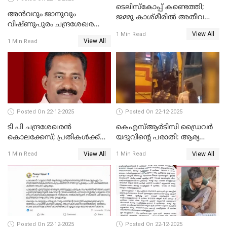
ടെലിസ്‌കോപ്പ് കണ്ടെത്തി;
അൻവറും ജാനുവും
ജമ്മു കാശ്മീരില്‍ അതീവ
വിഷ്ണുപുരം ചന്ദ്രശേഖരന്റെ
ജാഗ്രത നിര്‍ദ്ദേശം
View All
പാർട്ടിയും UDF
1 Min Read
View All
1 Min Read
അസോസിയേറ്റ് അംഗങ്ങൾ;
അസോസിയേറ്റ്
അംഗമാകാനില്ലെന്നും
UDFലേക്കില്ലെന്നും
വിഷ്ണുപുരം ചന്ദ്രശേഖരൻ
Posted On 22-12-2025
Posted On 22-12-2025
ടി പി ചന്ദ്രശേഖരന്‍
കെഎസ്ആർടിസി ഡ്രൈവർ
കൊലക്കേസ്; പ്രതികള്‍ക്ക്
യദുവിന്റെ പരാതി: ആര്യ
വീണ്ടും പരോള്‍
രാജേന്ദ്രനും സച്ചിൻ ദേവിനും
View All
View All
1 Min Read
1 Min Read
കോടതി നോട്ടീസ്
Posted On 22-12-2025
Posted On 22-12-2025