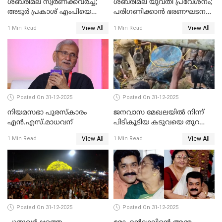
ശബരിമല സ്വര്‍ണക്കവര്‍ച്ച;
ശബരിമല യുവതി പ്രവേശനം;
അടൂര്‍ പ്രകാശ് എംപിയെ
പരിഗണിക്കാന്‍ ഭരണഘടന
ചോദ്യം ചെയ്യാൻ SIT
ബെഞ്ച്
View All
View All
1 Min Read
1 Min Read
Posted On 31-12-2025
Posted On 31-12-2025
നിയമസഭാ പുരസ്‌കാരം
ജനവാസ മേഖലയിൽ നിന്ന്
എൻ.എസ്.മാധവന്
പിടികൂടിയ കടുവയെ തുറന്നു
വിട്ടു
View All
View All
1 Min Read
1 Min Read
Posted On 31-12-2025
Posted On 31-12-2025