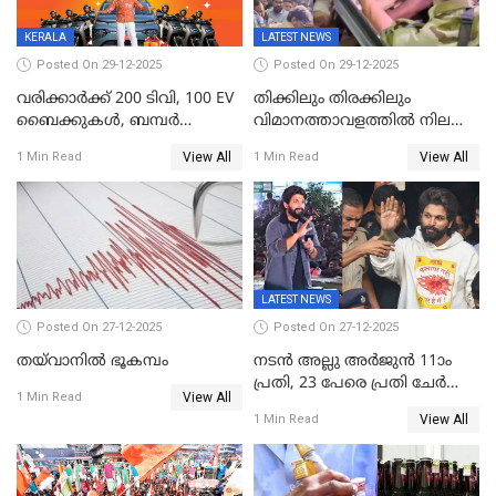
ലോക്സഭ
തെരഞ്ഞെടുപ്പിനേക്കാൾ 17
KERALA
LATEST NEWS
ലക്ഷം വോട്ട് ലഭിച്ചു
Posted On 29-12-2025
Posted On 29-12-2025
വരിക്കാർക്ക് 200 ടിവി, 100 EV
തിക്കിലും തിരക്കിലും
ബൈക്കുകൾ, ബമ്പർ
വിമാനത്താവളത്തില്‍ നിലത്ത്
സമ്മാനമായി EV കാർ
വീണ് വിജയ്
View All
View All
1 Min Read
1 Min Read
ഉൾപ്പെടെ 2 കോടി രൂപയുടെ
സമ്മാനങ്ങളുമായി
കേരളവിഷൻ ബ്രോഡ്ബാൻഡ്
കണക്ട്&വിൻ
LATEST NEWS
Posted On 27-12-2025
Posted On 27-12-2025
തയ്‌വാനിൽ ഭൂകമ്പം
നടൻ അല്ലു അർജുൻ 11ാം
പ്രതി, 23 പേരെ പ്രതി ചേർത്ത്
View All
1 Min Read
കുറ്റപത്രം സമർപ്പിച്ചു
View All
1 Min Read