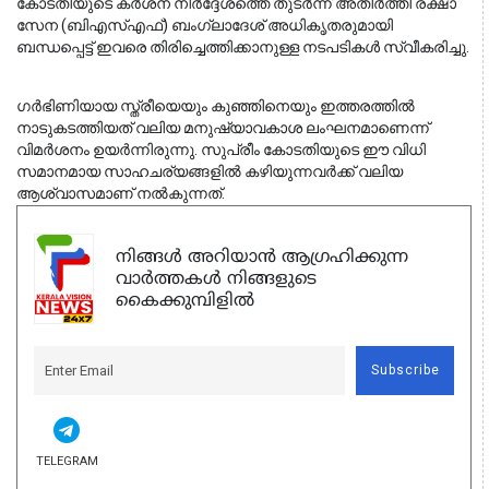
കോടതിയുടെ കർശന നിർദ്ദേശത്തെ തുടർന്ന് അതിർത്തി രക്ഷാ 
സേന (ബിഎസ്എഫ്) ബംഗ്ലാദേശ് അധികൃതരുമായി 
ബന്ധപ്പെട്ട് ഇവരെ തിരിച്ചെത്തിക്കാനുള്ള നടപടികൾ സ്വീകരിച്ചു.
ഗർഭിണിയായ സ്ത്രീയെയും കുഞ്ഞിനെയും ഇത്തരത്തിൽ 
നാടുകടത്തിയത് വലിയ മനുഷ്യാവകാശ ലംഘനമാണെന്ന് 
വിമർശനം ഉയർന്നിരുന്നു. സുപ്രീം കോടതിയുടെ ഈ വിധി 
സമാനമായ സാഹചര്യങ്ങളിൽ കഴിയുന്നവർക്ക് വലിയ 
ആശ്വാസമാണ് നൽകുന്നത്.
നിങ്ങൾ അറിയാൻ ആഗ്രഹിക്കുന്ന
വാർത്തകൾ നിങ്ങളുടെ
കൈക്കുമ്പിളിൽ
Subscribe
TELEGRAM