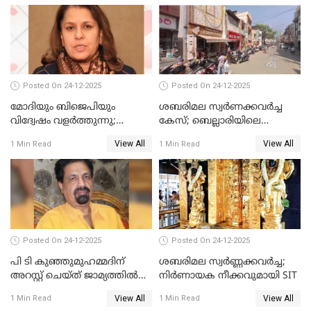
Posted On 24-12-2025
Posted On 24-12-2025
മോദിയും ബിജെപിയും
ശബരിമല സ്വര്‍ണക്കവര്‍ച്ച
വിദ്വേഷം വളർത്തുന്നു;
കേസ്; ബെല്ലാരിയിലെ
പ്രതിഷേധവിമായി
ജ്വല്ലറിയില്‍ പരിശോധന
View All
View All
1 Min Read
1 Min Read
കോൺഗ്രസ്
Posted On 24-12-2025
Posted On 24-12-2025
പി ടി കുഞ്ഞുമുഹമ്മദിന്
ശബരിമല സ്വര്‍ണ്ണക്കവര്‍ച്ച;
അറസ്റ്റ് ചെയ്ത് ജാമ്യത്തില്‍
നിർണായക നീക്കവുമായി SIT
വിട്ടു
View All
View All
1 Min Read
1 Min Read