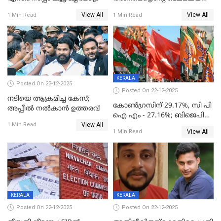
നിര്‍ണയം; പരിശോധന ഇന്ന്
View All
View All
1 Min Read
1 Min Read
തുടങ്ങും
KERALA
Posted On 23-12-2025
Posted On 22-12-2025
നടിയെ ആക്രമിച്ച കേസ്;
കോൺഗ്രസിന് 29.17%, സി പി
അപ്പീൽ നൽകാൻ ഉത്തരവ്
ഐ എം - 27.16%; ബിജെപി
View All
20% കടന്നത്
1 Min Read
View All
1 Min Read
തിരുവനന്തപുരത്ത് മാത്രം,
തദ്ദേശത്തിലെ യഥാർത്ഥ
കണക്ക് പുറത്ത്
KERALA
KERALA
Posted On 22-12-2025
Posted On 22-12-2025