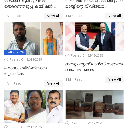
തീയതി നീട്ടണം; SIRൽ
അതിജീവിതയ്‌ക്കെതിരെ പ്രതി
തെരഞ്ഞെടുപ്പ് കമ്മീഷന്
മാർട്ടിന്റെ വീഡിയോ;
കത്തയച്ച് കേരളം
പ്രചരിപ്പിച്ച മൂന്നുപേർ
View All
View All
1 Min Read
1 Min Read
അറസ്റ്റിൽ; നൂറോളം
സൈറ്റുകളിൽ നിന്നും
വിഡിയോ നീക്കം ചെയ്യാനും
പൊലീസ്
LATEST NEWS
Posted On 22-12-2025
Posted On 22-12-2025
ഇന്ത്യ - ന്യൂസിലാൻഡ് സ്വതന്ത്ര
4 മാസം ഗർഭിണിയായ
വ്യാപാര കരാർ
യുവതിയെ
View All
വെട്ടിക്കൊലപ്പെടുത്തി
1 Min Read
View All
1 Min Read
പിതാവും സഹോദരനും;
ദുരഭിമാനക്കൊലയിൽ
നടുങ്ങി കർണാടക
Posted On 22-12-2025
Posted On 22-12-2025