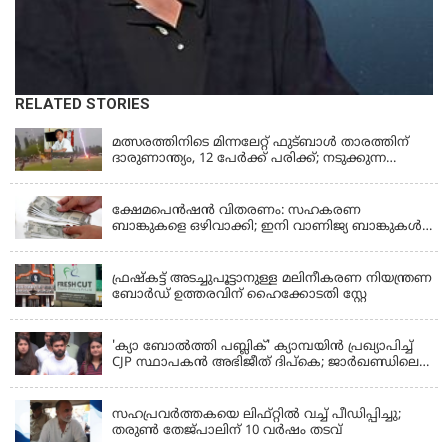
RELATED STORIES
LATEST NEWS
മത്സരത്തിനിടെ മിന്നലേറ്റ് ഫുട്‌ബാൾ താരത്തിന്
ദാരുണാന്ത്യം, 12 പേർക്ക് പരിക്ക്; നടുക്കുന്ന
വീഡിയോ
KERALA
ക്ഷേമപെൻഷൻ വിതരണം: സഹകരണ
ബാങ്കുകളെ ഒഴിവാക്കി; ഇനി വാണിജ്യ ബാങ്കുകൾ
മാത്രം
KERALA
ഫ്രഷ്‌കട്ട് അടച്ചുപൂട്ടാനുള്ള മലിനീകരണ നിയന്ത്രണ
ബോർഡ് ഉത്തരവിന് ഹൈക്കോടതി സ്റ്റേ
KERALA
'ക്യാ ബോൽത്തി പബ്ലിക്' ക്യാമ്പയിൻ പ്രഖ്യാപിച്ച്
CJP സ്ഥാപകൻ അഭിജീത് ദിപ്കെ; ജാർഖണ്ഡിലെ
വിദ്യാർത്ഥി പ്രക്ഷോഭത്തിലും മറുപടി
LATEST NEWS
സഹപ്രവർത്തകയെ ലിഫ്റ്റിൽ വച്ച് പീഡിപ്പിച്ചു;
തരുൺ തേജ്‌പാലിന് 10 വർഷം തടവ്