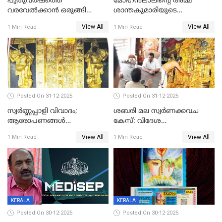
പുതുവര്‍ഷത്തെ
മോഹന്‍ലാലിന്റെ അമ്മ
വരവേല്‍ക്കാന്‍ ഒരുങ്ങി
ശാന്തകുമാരിയുടെ
ലോകം
സംസ്‌കാരം ഇന്ന്
View All
View All
1 Min Read
1 Min Read
Posted On 31-12-2025
Posted On 31-12-2025
സ്വർണ്ണപ്പാളി വിവാദം;
ശബരി മല സ്വർണക്കവച
ആരോപണങ്ങൾ
കേസ്: വിദേശ
അവസാനിക്കുന്നില്ല
വ്യവസായിയുടെ ആരോപണം
View All
View All
1 Min Read
1 Min Read
നിഷേധിച്ച് ഡി മണി
KERALA
KERALA
Posted On 30-12-2025
Posted On 30-12-2025