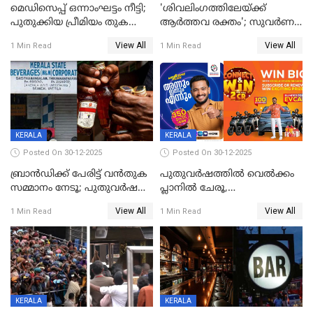
മെഡിസെപ്പ് ഒന്നാംഘട്ടം നീട്ടി;
'ശിവലിംഗത്തിലേയ്ക്ക്
പുതുക്കിയ പ്രീമിയം തുക
ആര്‍ത്തവ രക്തം'; സുവര്‍ണ
ഈടാക്കുക ജനുവരി 31
കേരളം ലോട്ടറിയിലെ
View All
View All
1 Min Read
1 Min Read
മുതൽ
ചിത്രത്തിനെതിരെ ഹിന്ദു
ഐക്യവേദി പരാതി നൽകി
KERALA
KERALA
Posted On 30-12-2025
Posted On 30-12-2025
ബ്രാൻഡിക്ക് പേരിട്ട് വൻതുക
പുതുവർഷത്തിൽ വെൽക്കം
സമ്മാനം നേടൂ; പുതുവർഷ
പ്ലാനിൽ ചേരൂ,
ഓഫറുമായി ബെവ്‌കോ
350എംപിപിഎസ് വേഗതയിൽ
View All
View All
1 Min Read
1 Min Read
ഇന്റർനെറ്റും ഒപ്പം കീയുടെ
മെഗാ പ്ലാൻ സൗജന്യം; ഒപ്പം
വരിക്കാർക്ക് 200 ടിവി, 100 EV
ബൈക്കുകൾ, ബമ്പർ
സമ്മാനമായി EV കാർ
ഉൾപ്പെടെ 2 കോടി രൂപയുടെ
സമ്മാനപദ്ധതിയും
KERALA
KERALA