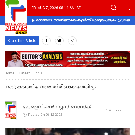
FRI AUG 7, 2026 08:14 AM IST
കനത്തമഴ സാധ്യതയെ തുടർന്ന് കോട്ടയം,ആലപ്പുഴ,വയനാട്
Share this Article
Home
Latest
India
നാടു കടത്തിയവരെ തിരികെയെത്തിച്ചു
കേരളവിഷൻ ന്യൂസ് ഡെസ്‌ക്
1 Min Read
Posted On 06-12-2025