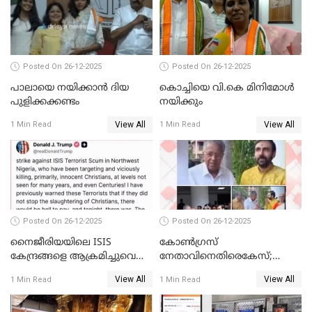
വ്യവസായി
Posted On 26-12-2025
Posted On 26-12-2025
പാലായെ നയിക്കാന്‍ ദിയ
കൊച്ചിയെ വി.കെ മിനിമോള്‍
പുളിക്കക്കണ്ടം
നയിക്കും
View All
View All
1 Min Read
1 Min Read
Posted On 26-12-2025
Posted On 26-12-2025
നൈജീരിയയിലെ ISIS
കോണ്‍ഗ്രസ്
കേന്ദ്രങ്ങളെ ആക്രമിച്ചുവെന്ന്
നേതാവിനെതിരെകേസ്;
ട്രംപ്
മുഖ്യമന്ത്രിയും ഉണ്ണികൃഷ്ണന്‍
View All
View All
1 Min Read
1 Min Read
പോറ്റിയും ഒപ്പമുള്ള AI ചിത്രം
പങ്കുവെച്ചു