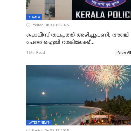
KERALA
Posted On 31-12-2025
പൊലീസ് തലപ്പത്ത് അഴിച്ചുപണി; അഞ്ച്
പേരെ ഐജി റാങ്കിലേക്ക്
ഉയർത്തി,അജിതാ ബീഗം ക്രൈംബ്രാഞ്ച്
1 Min Read
View All
ഐജി, എസ്.ശ്യാംസുന്ദർ ഇന്റലിജൻസ്
ഐജി
LATEST NEWS
Posted On 31-12-2025