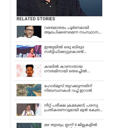
RELATED STORIES
വന്ദേമാതരം പൂര്‍ണമായി
ആലപിക്കണമെന്ന സംസ്ഥാന
സര്‍ക്കാര്‍ നിര്‍ദേശം
അപലപനീയം | JAMAAT-E-
ISLAMI
ഇന്ത്യയില്‍ ഒരു ബിരുദ
സര്‍ട്ടിഫിക്കറ്റുകൊണ്ട്
യാതൊരു പ്രയോജനവുമില്ല;
RAHUL GANDHI
കടലിൽ കാണാതായ
ഗൗതമിനായി തെരച്ചിൽ
ഊർജിതം
ഹോര്‍മുസ് തുറക്കുന്നതിന്
നിബന്ധനകള്‍ വച്ച് ഇറാന്‍
നീറ്റ് പരീക്ഷ ക്രമക്കേട്; പരസ്യ
പ്രതികരണവുമായി മുൻ കേന്ദ്ര
വിദ്യാഭ്യാസ മന്ത്രി
മഴ തുടരും; ഇന്ന് 4 ജില്ലകളില്‍