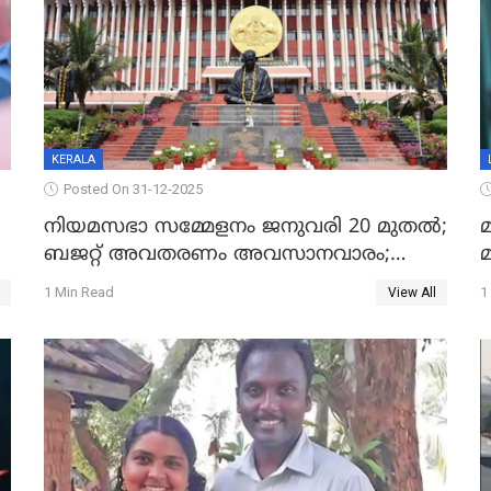
KERALA
Posted On 31-12-2025
നിയമസഭാ സമ്മേളനം ജനുവരി 20 മുതല്‍;
മ
ബജറ്റ് അവതരണം അവസാനവാരം;
മന്ത്രിസഭാ യോഗതീരുമാനങ്ങൾ
1 Min Read
1
View All