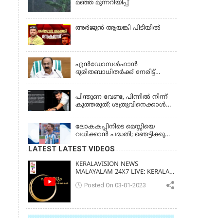
മഞ്ഞ മുന്നറിയിപ്പ്
അര്‍ജുന്‍ ആയങ്കി പിടിയില്‍
KERALA
എന്‍ഡോസള്‍ഫാന്‍
ദുരിതബാധിതർക്ക് നേരിട്ട്
സാമ്പത്തിക ആശ്വാസം;
KERALA
'സ്‌നേഹസാന്ത്വനം' പദ്ധതി
പ്രവർത്തനങ്ങൾക്ക് 14.40
പിന്തുണ വേണ്ട, പിന്നില്‍ നിന്ന്
കോടിയുടെ ഭരണാനുമതി
കുത്തരുത്; ശത്രുവിനെക്കാള്‍
വലിയ ശ്രതുവായാണ് എന്നെ
കണ്ടത്; എം വി
ലോകകപ്പിനിടെ മെസ്സിയെ
ജയരാജനെതിരെ അര്‍ജുന്‍
വധിക്കാൻ പദ്ധതി; ഞെട്ടിക്കുന്ന
ആയങ്കി
പൊലീസ് സുരക്ഷാ
LATEST LATEST VIDEOS
രേഖകള്‍;ആറായിരത്തിലധികം
ഭീഷണി സന്ദേശങ്ങൾ ലഭിച്ചെന്ന്
KERALAVISION NEWS
ഫ്രഞ്ച് റഫറി
MALAYALAM 24X7 LIVE: KERALA
UPDATES & BREAKING NEWS
Posted On 03-01-2023