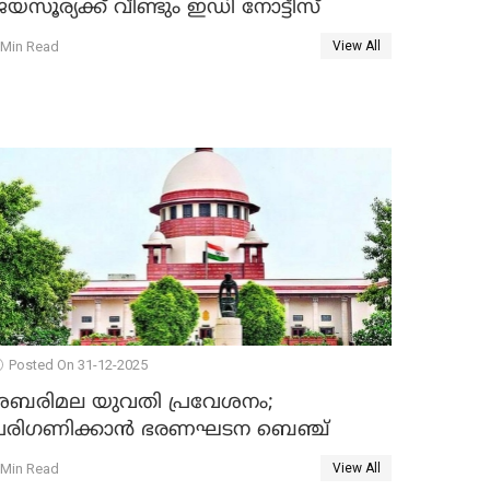
യസൂര്യക്ക് വീണ്ടും ഇഡി നോട്ടീസ്
 Min Read
View All
Posted On 31-12-2025
ശബരിമല യുവതി പ്രവേശനം;
പരിഗണിക്കാന്‍ ഭരണഘടന ബെഞ്ച്
 Min Read
View All