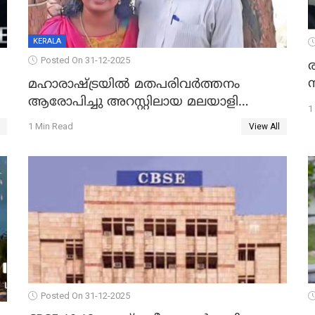
KERALA
Posted On 31-12-2025
മഹാരാഷ്ട്രയിൽ മതപരിവർത്തനം
ആരോപിച്ചു അറസ്റ്റിലായ മലയാളി
1
വൈദികനും ഭാര്യയ്ക്കും ഉൾപ്പെടെ
1 Min Read
View All
11പേർക്കും ജാമ്യം
Posted On 31-12-2025