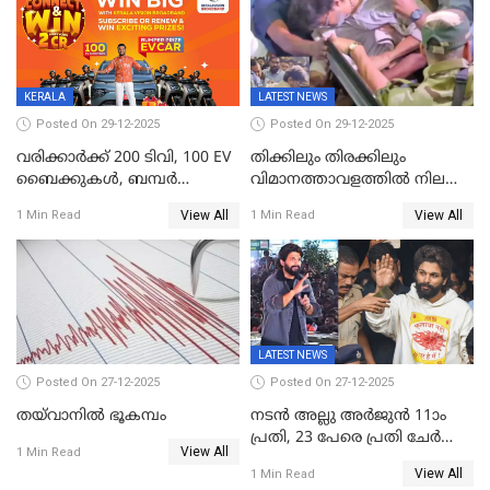
ജനങ്ങൾക്ക് മികച്ച
അഭിപ്രായം, എല്‍ഡിഎഫ്
അധികാരം നിലനിര്‍ത്തും,
ലോക്സഭ
തെരഞ്ഞെടുപ്പിനേക്കാൾ 17
KERALA
LATEST NEWS
ലക്ഷം വോട്ട് ലഭിച്ചു
Posted On 29-12-2025
Posted On 29-12-2025
വരിക്കാർക്ക് 200 ടിവി, 100 EV
തിക്കിലും തിരക്കിലും
ബൈക്കുകൾ, ബമ്പർ
വിമാനത്താവളത്തില്‍ നിലത്ത്
സമ്മാനമായി EV കാർ
വീണ് വിജയ്
View All
View All
1 Min Read
1 Min Read
ഉൾപ്പെടെ 2 കോടി രൂപയുടെ
സമ്മാനങ്ങളുമായി
കേരളവിഷൻ ബ്രോഡ്ബാൻഡ്
കണക്ട്&വിൻ
LATEST NEWS
Posted On 27-12-2025
Posted On 27-12-2025
തയ്‌വാനിൽ ഭൂകമ്പം
നടൻ അല്ലു അർജുൻ 11ാം
പ്രതി, 23 പേരെ പ്രതി ചേർത്ത്
View All
1 Min Read
കുറ്റപത്രം സമർപ്പിച്ചു
View All
1 Min Read