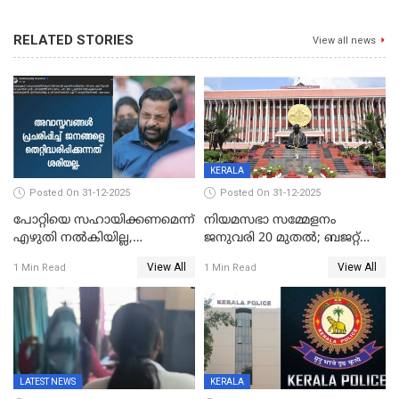
RELATED STORIES
View all news
KERALA
Posted On 31-12-2025
Posted On 31-12-2025
പോറ്റിയെ സഹായിക്കണമെന്ന്
നിയമസഭാ സമ്മേളനം
എഴുതി നൽകിയില്ല,
ജനുവരി 20 മുതല്‍; ബജറ്റ്
ജനങ്ങളെ
അവതരണം അവസാനവാരം;
View All
View All
1 Min Read
1 Min Read
തെറ്റിദ്ധരിപ്പിക്കരുത്,
മന്ത്രിസഭാ
സാങ്കൽപ്പിക കഥകൾ
യോഗതീരുമാനങ്ങൾ
പ്രചരിപ്പിക്കുന്നുവെന്നും
കടകംപള്ളി സുരേന്ദ്രൻ
LATEST NEWS
KERALA