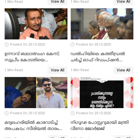
View All
View All
1 Min Read
1 Min Read
Posted On 25-12-2025
Posted On 25-12-2025
ഉന്നാവ് ബലാത്സംഗ കേസ്;
ഡൽഹിയിലെ കത്തീഡ്രൽ
സുപ്രീം കോടതിയെ
ചർച്ച് ഓഫ് റിഡംപ്ഷൻ
സമീപിക്കാനൊരുങ്ങി
സന്ദർശിച്ച് പ്രധാനമന്ത്രി
View All
View All
1 Min Read
1 Min Read
അതിജീവിത
Posted On 25-12-2025
Posted On 25-12-2025
മദ്യലഹരിയിൽ കാറോടിച്ച്
നിഗൂഢ പോസ്റ്ററുമായി മന്ത്രി
അപകടം: സീരിയൽ താരം
വീണാ ജോർജ്ജ്
സിദ്ധാർത്ഥ് പ്രഭുവിനെതിരെ