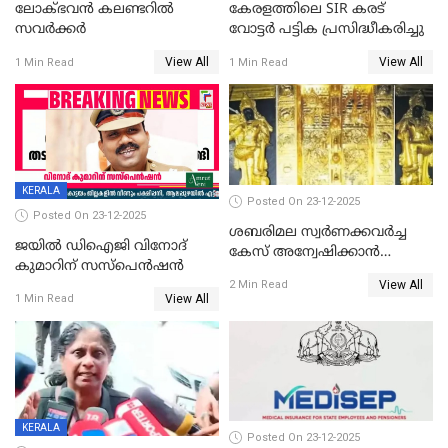
ലോക്ഭവൻ കലണ്ടറിൽ
കേരളത്തിലെ SIR കരട്
സവർക്കർ
വോട്ടര്‍ പട്ടിക പ്രസിദ്ധീകരിച്ചു
View All
View All
1 Min Read
1 Min Read
KERALA
Posted On 23-12-2025
Posted On 23-12-2025
ശബരിമല സ്വര്‍ണക്കവര്‍ച്ച
ജയിൽ ഡിഐജി വിനോദ്
കേസ് അന്വേഷിക്കാന്‍
കുമാറിന് സസ്പെൻഷൻ
തയ്യാറെന്ന് CBI
View All
2 Min Read
View All
1 Min Read
KERALA
Posted On 23-12-2025