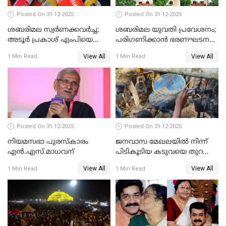
Posted On 31-12-2025
Posted On 31-12-2025
ശബരിമല സ്വര്‍ണക്കവര്‍ച്ച;
ശബരിമല യുവതി പ്രവേശനം;
അടൂര്‍ പ്രകാശ് എംപിയെ
പരിഗണിക്കാന്‍ ഭരണഘടന
ചോദ്യം ചെയ്യാൻ SIT
ബെഞ്ച്
View All
View All
1 Min Read
1 Min Read
Posted On 31-12-2025
Posted On 31-12-2025
നിയമസഭാ പുരസ്‌കാരം
ജനവാസ മേഖലയിൽ നിന്ന്
എൻ.എസ്.മാധവന്
പിടികൂടിയ കടുവയെ തുറന്നു
വിട്ടു
View All
View All
1 Min Read
1 Min Read