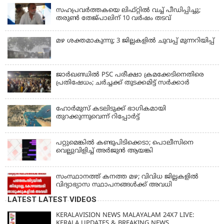
സഹപ്രവർത്തകയെ ലിഫ്റ്റിൽ വച്ച് പീഡിപ്പിച്ചു;
തരുൺ തേജ്‌പാലിന് 10 വർഷം തടവ്
മഴ ശക്തമാകുന്നു; 3 ജില്ലകളിൽ ചുവപ്പ് മുന്നറിയിപ്പ്
ജാര്‍ഖണ്ഡില്‍ PSC പരീക്ഷാ ക്രമക്കേടിനെതിരെ
പ്രതിഷേധം; ചര്‍ച്ചക്ക് തുടക്കമിട്ട് സർക്കാർ
ഹോര്‍മുസ് കടലിടുക്ക് ഭാഗികമായി
തുറക്കുന്നുവെന്ന് റിപ്പോര്‍ട്ട്
പറ്റുമെങ്കിൽ കണ്ടുപിടിക്കെടാ; പൊലീസിനെ
വെല്ലുവിളിച്ച് അർജുൻ ആയങ്കി
സംസ്ഥാനത്ത് കനത്ത മഴ; വിവിധ ജില്ലകളിൽ
വിദ്യാഭ്യാസ സ്ഥാപനങ്ങൾക്ക് അവധി
LATEST LATEST VIDEOS
KERALAVISION NEWS MALAYALAM 24X7 LIVE:
KERALA UPDATES & BREAKING NEWS