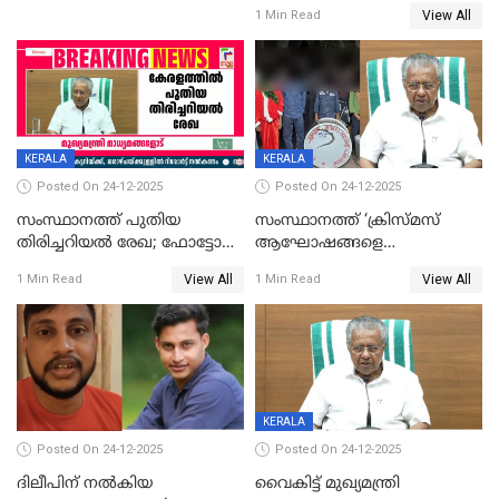
ഹാജരാവാൻ ഉത്തരവ്
View All
1 Min Read
KERALA
KERALA
Posted On 24-12-2025
Posted On 24-12-2025
സംസ്ഥാനത്ത് പുതിയ
സംസ്ഥാനത്ത് ‘ക്രിസ്മസ്
തിരിച്ചറിയല്‍ രേഖ; ഫോട്ടോ
ആഘോഷങ്ങളെ
പതിപ്പിച്ച നേറ്റിവിറ്റി കാര്‍ഡ്
കടന്നാക്രമിയ്ക്കുന്നു; എല്ലാ
View All
View All
1 Min Read
1 Min Read
നല്‍കുമെന്ന് മുഖ്യമന്ത്രി; SIR
ആക്രമണങ്ങൾക്കും പിന്നിലും
ഹെല്‍പ് ഡസ്‌കുകള്‍
സംഘപരിവാർ’; മുഖ്യമന്ത്രി
ആരംഭിക്കാന്‍ മന്ത്രിസഭാ
യോഗ തീരുമാനം
KERALA
Posted On 24-12-2025
Posted On 24-12-2025
ദിലീപിന് നല്‍കിയ
വൈകിട്ട് മുഖ്യമന്ത്രി