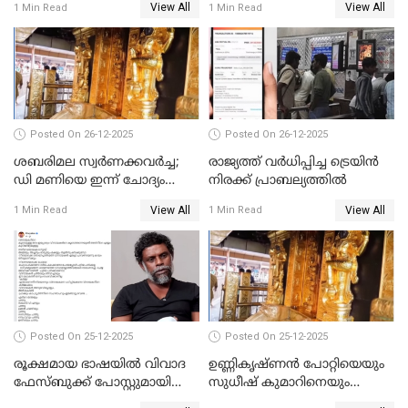
View All
View All
1 Min Read
1 Min Read
പോറ്റിയും ഒപ്പമുള്ള AI ചിത്രം
പങ്കുവെച്ചു
Posted On 26-12-2025
Posted On 26-12-2025
ശബരിമല സ്വര്‍ണക്കവര്‍ച്ച;
രാജ്യത്ത് വര്‍ധിപ്പിച്ച ട്രെയിന്‍
ഡി മണിയെ ഇന്ന് ചോദ്യം
നിരക്ക് പ്രാബല്യത്തില്‍
ചെയ്യും
View All
View All
1 Min Read
1 Min Read
Posted On 25-12-2025
Posted On 25-12-2025
രൂക്ഷമായ ഭാഷയിൽ വിവാദ
ഉണ്ണികൃഷ്ണന്‍ പോറ്റിയെയും
ഫേസ്ബുക്ക് പോസ്റ്റുമായി
സുധീഷ് കുമാറിനെയും
നടൻ വിനായകൻ
വീണ്ടും ചോദ്യം ചെയ്ത് SIT