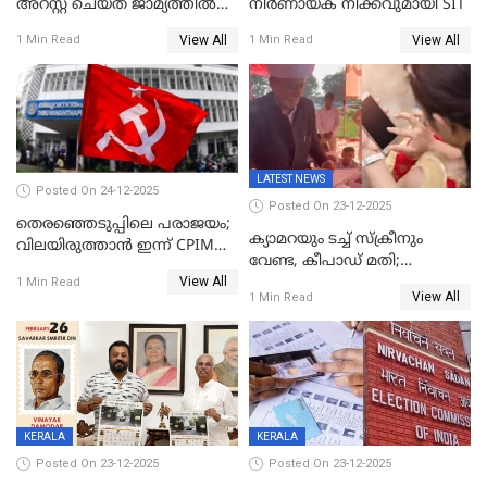
അറസ്റ്റ് ചെയ്ത് ജാമ്യത്തില്‍
നിർണായക നീക്കവുമായി SIT
വിട്ടു
View All
View All
1 Min Read
1 Min Read
LATEST NEWS
Posted On 24-12-2025
Posted On 23-12-2025
തെരഞ്ഞെടുപ്പിലെ പരാജയം;
ക്യാമറയും ടച്ച് സ്ക്രീനും
വിലയിരുത്താന്‍ ഇന്ന് CPIM
വേണ്ട, കീപാഡ് മതി;
യോഗം
View All
സ്ത്രീകൾക്ക് സ്മാർട്ട് ഫോൺ
1 Min Read
View All
1 Min Read
വിലക്കി രാജ്യത്തെ ഒരു
പഞ്ചായത്ത്
KERALA
KERALA
Posted On 23-12-2025
Posted On 23-12-2025