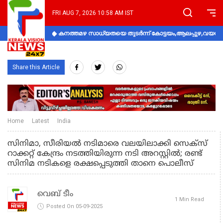
FRI AUG 7, 2026 10:58 AM IST
കനത്തമഴ സാധ്യതയെ തുടർന്ന് കോട്ടയം,ആലപ്പുഴ,വയനാട്
Share this Article
Home
Latest
India
സിനിമാ, സീരിയൽ നടിമാരെ വലയിലാക്കി സെക്സ്
റാക്കറ്റ് കേന്ദ്രം നടത്തിയിരുന്ന നടി അറസ്റ്റിൽ; രണ്ട്
സിനിമ നടികളെ രക്ഷപ്പെടുത്തി താനെ പൊലീസ്
വെബ് ടീം
1 Min Read
Posted On 05-09-2025