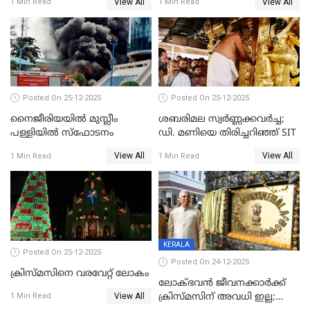
View All
View All
1 Min Read
1 Min Read
കേസെടുത്തു
Posted On 25-12-2025
Posted On 25-12-2025
നൈജീരിയയിൽ മുസ്ലീം
ശബരിമല സ്വര്‍ണ്ണക്കവര്‍ച്ച;
പള്ളിയില്‍ സ്‌ഫോടനം
ഡി. മണിയെ തിരിച്ചറിഞ്ഞ് SIT
View All
View All
1 Min Read
1 Min Read
KERALA
Posted On 25-12-2025
Posted On 24-12-2025
ക്രിസ്മസിനെ വരവേറ്റ് ലോകം
ലോക്ഭവൻ ജീവനക്കാർക്ക്
View All
ക്രിസ്മസിന് അവധി ഇല്ല;
1 Min Read