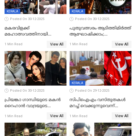
ഉൾപ്പെടെ 2 കോടി രൂപയുടെ
സമ്മാനപദ്ധതിയും
KERALA
KERALA
Posted On 30-12-2025
Posted On 30-12-2025
മകരവിളക്ക്
പുതുവത്സരം ആടിത്തിമിർത്ത്
മഹോത്സവത്തിനായി
ആഘോഷിക്കാം;
ശബരിമല നട തുറന്നു;
ബാറുകള്‍ക്ക് 12 മണി വരെ
View All
View All
1 Min Read
1 Min Read
സന്നിധാനത്ത് വൻ
പ്രവര്‍ത്തനാനുമതി
ഭക്തജനത്തിരക്ക്
KERALA
Posted On 30-12-2025
Posted On 29-12-2025
പ്രിയങ്കാ ​ഗാന്ധിയുടെ മകൻ
സിപിഐഎം വസ്തുതകൾ
റൈഹാൻ വാദ്രയുടെ
മറച്ച് വെക്കുന്നുവെന്ന്
വിവാഹനിശ്ചയം
സിപിഐ, 'പത്മകുമാറിനെ
View All
View All
1 Min Read
1 Min Read
കഴിഞ്ഞതായി റിപ്പോർട്ട്
സംരക്ഷിച്ചത്
തിരിച്ചടിച്ചു',വെള്ളാപ്പള്ളിയെ
ന്യായീകരിക്കുന്നതിലും