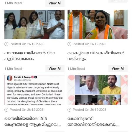
View All
1 Min Read
ബന്ധവും ഇല്ലെന്ന് എസ്ഐടി
ചോദ്യം ചെയ്ത ദിണ്ടിഗലിലെ
വ്യവസായി
Posted On 26-12-2025
Posted On 26-12-2025
പാലായെ നയിക്കാന്‍ ദിയ
കൊച്ചിയെ വി.കെ മിനിമോള്‍
പുളിക്കക്കണ്ടം
നയിക്കും
View All
View All
1 Min Read
1 Min Read
Posted On 26-12-2025
Posted On 26-12-2025
നൈജീരിയയിലെ ISIS
കോണ്‍ഗ്രസ്
കേന്ദ്രങ്ങളെ ആക്രമിച്ചുവെന്ന്
നേതാവിനെതിരെകേസ്;
ട്രംപ്
മുഖ്യമന്ത്രിയും ഉണ്ണികൃഷ്ണന്‍