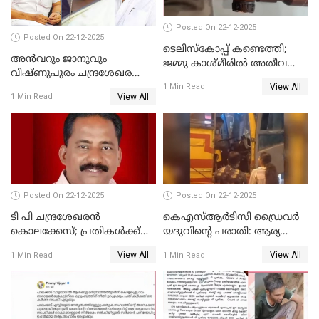
Posted On 22-12-2025
Posted On 22-12-2025
ടെലിസ്‌കോപ്പ് കണ്ടെത്തി;
അൻവറും ജാനുവും
ജമ്മു കാശ്മീരില്‍ അതീവ
വിഷ്ണുപുരം ചന്ദ്രശേഖരന്റെ
ജാഗ്രത നിര്‍ദ്ദേശം
View All
പാർട്ടിയും UDF
1 Min Read
View All
1 Min Read
അസോസിയേറ്റ് അംഗങ്ങൾ;
അസോസിയേറ്റ്
അംഗമാകാനില്ലെന്നും
UDFലേക്കില്ലെന്നും
വിഷ്ണുപുരം ചന്ദ്രശേഖരൻ
Posted On 22-12-2025
Posted On 22-12-2025
ടി പി ചന്ദ്രശേഖരന്‍
കെഎസ്ആർടിസി ഡ്രൈവർ
കൊലക്കേസ്; പ്രതികള്‍ക്ക്
യദുവിന്റെ പരാതി: ആര്യ
വീണ്ടും പരോള്‍
രാജേന്ദ്രനും സച്ചിൻ ദേവിനും
View All
View All
1 Min Read
1 Min Read
കോടതി നോട്ടീസ്