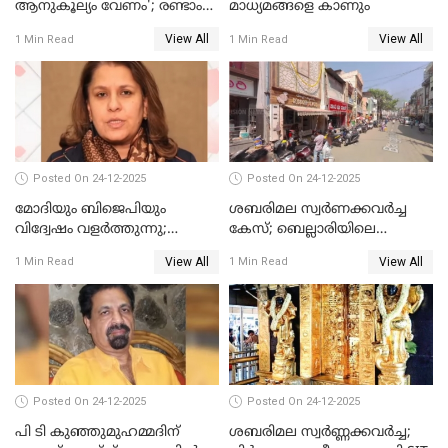
ആനുകൂല്യം വേണം'; രണ്ടാം
മാധ്യമങ്ങളെ കാണും
പ്രതി മാര്‍ട്ടിന്‍
View All
View All
1 Min Read
1 Min Read
ഹൈക്കോടതിയില്‍
Posted On 24-12-2025
Posted On 24-12-2025
മോദിയും ബിജെപിയും
ശബരിമല സ്വര്‍ണക്കവര്‍ച്ച
വിദ്വേഷം വളർത്തുന്നു;
കേസ്; ബെല്ലാരിയിലെ
പ്രതിഷേധവിമായി
ജ്വല്ലറിയില്‍ പരിശോധന
View All
View All
1 Min Read
1 Min Read
കോൺഗ്രസ്
Posted On 24-12-2025
Posted On 24-12-2025
പി ടി കുഞ്ഞുമുഹമ്മദിന്
ശബരിമല സ്വര്‍ണ്ണക്കവര്‍ച്ച;