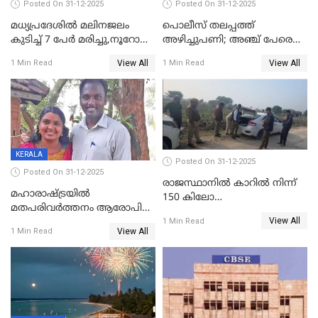
Posted On 31-12-2025
Posted On 31-12-2025
മധ്യപ്രദേശിൽ മലിനജലം
പൊലീസ് തലപ്പത്ത്
കുടിച്ച് 7 പേർ മരിച്ചു,നൂറോളം
അഴിച്ചുപണി; അഞ്ച് പേരെ
പേർ ഗുരുതരാവസ്ഥയിൽ
ഐജി റാങ്കിലേക്ക്
View All
View All
1 Min Read
1 Min Read
ഉയർത്തി,അജിതാ ബീഗം
ക്രൈംബ്രാഞ്ച് ഐജി,
എസ്.ശ്യാംസുന്ദർ
ഇന്റലിജൻസ് ഐജി
KERALA
Posted On 31-12-2025
Posted On 31-12-2025
രാജസ്ഥാനിൽ കാറിൽ നിന്ന്
മഹാരാഷ്ട്രയിൽ
150 കിലോ
മതപരിവർത്തനം ആരോപിച്ചു
സ്ഫോടകവസ്തുക്കൾ
View All
അറസ്റ്റിലായ മലയാളി
1 Min Read
പിടികൂടി
View All
1 Min Read
വൈദികനും ഭാര്യയ്ക്കും
ഉൾപ്പെടെ 11പേർക്കും ജാമ്യം