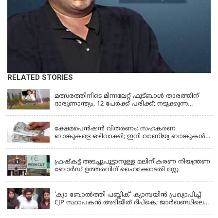
RELATED STORIES
LATEST NEWS
മത്സരത്തിനിടെ മിന്നലേറ്റ് ഫുട്‌ബാൾ താരത്തിന്
ദാരുണാന്ത്യം, 12 പേർക്ക് പരിക്ക്; നടുക്കുന്ന
വീഡിയോ
KERALA
ക്ഷേമപെൻഷൻ വിതരണം: സഹകരണ
ബാങ്കുകളെ ഒഴിവാക്കി; ഇനി വാണിജ്യ ബാങ്കുകൾ
മാത്രം
KERALA
ഫ്രഷ്‌കട്ട് അടച്ചുപൂട്ടാനുള്ള മലിനീകരണ നിയന്ത്രണ
ബോർഡ് ഉത്തരവിന് ഹൈക്കോടതി സ്റ്റേ
KERALA
'ക്യാ ബോൽത്തി പബ്ലിക്' ക്യാമ്പയിൻ പ്രഖ്യാപിച്ച്
CJP സ്ഥാപകൻ അഭിജീത് ദിപ്കെ; ജാർഖണ്ഡിലെ
വിദ്യാർത്ഥി പ്രക്ഷോഭത്തിലും മറുപടി
LATEST NEWS