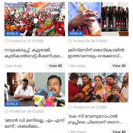
KERALA
KERALA
Posted On 27-12-2025
Posted On 26-12-2025
നറുക്കെടുപ്പ്, കൂട്ടരാജി,
ക്രിസ്മസിന് ബെവ്‌കോയിൽ
കുതികാൽവെട്ട്,ഭീഷണി,മലബാറിലാകട്ടെ
ഇത്തവണയും റെക്കോഡ്
ട്വിസ്റ്റോട് ട്വിസ്റ്റും; അടിമുടി
വിൽപ്പന;കഴിഞ്ഞവർഷത്തേക്ക
View All
View All
1 Min Read
1 Min Read
നാടകീയമായി പഞ്ചായത്ത്
53 കോടി രൂപയുടെ അധിക
പ്രസിഡന്‍റ് തെരഞ്ഞെടുപ്പ്
വിൽപ്പന; മലയാളി കുടിച്ചു
തീർത്തത് 333 കോടിയുടെ
മദ്യം
KERALA
Posted On 26-12-2025
Posted On 26-12-2025
'കെ സി വേണുഗോപാല്‍
‘ഞാൻ ഡി മണിയല്ല, എം എസ്
ഗ്രൂപ്പിലെ ചിലരാണ് തന്നെ
മണി’; ശബരിമല
തഴഞ്ഞത്'; ലാലി ജെയിംസ്
View All
സ്വർണക്കവർച്ചയുമായി ഒരു
1 Min Read