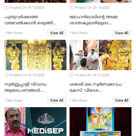
Posted On 31-12-2025
Posted On 31-12-2025
പുതുവര്‍ഷത്തെ
മോഹന്‍ലാലിന്റെ അമ്മ
വരവേല്‍ക്കാന്‍ ഒരുങ്ങി
ശാന്തകുമാരിയുടെ
ലോകം
സംസ്‌കാരം ഇന്ന്
View All
View All
1 Min Read
1 Min Read
Posted On 31-12-2025
Posted On 31-12-2025
സ്വർണ്ണപ്പാളി വിവാദം;
ശബരി മല സ്വർണക്കവച
ആരോപണങ്ങൾ
കേസ്: വിദേശ
അവസാനിക്കുന്നില്ല
വ്യവസായിയുടെ ആരോപണം
View All
View All
1 Min Read
1 Min Read
നിഷേധിച്ച് ഡി മണി