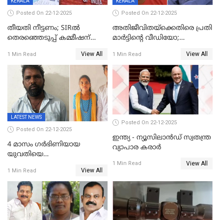
KERALA
KERALA
Posted On 22-12-2025
Posted On 22-12-2025
തീയതി നീട്ടണം; SIRൽ
അതിജീവിതയ്‌ക്കെതിരെ പ്രതി
തെരഞ്ഞെടുപ്പ് കമ്മീഷന്
മാർട്ടിന്റെ വീഡിയോ;
കത്തയച്ച് കേരളം
പ്രചരിപ്പിച്ച മൂന്നുപേർ
View All
View All
1 Min Read
1 Min Read
അറസ്റ്റിൽ; നൂറോളം
സൈറ്റുകളിൽ നിന്നും
വിഡിയോ നീക്കം ചെയ്യാനും
പൊലീസ്
LATEST NEWS
Posted On 22-12-2025
Posted On 22-12-2025
ഇന്ത്യ - ന്യൂസിലാൻഡ് സ്വതന്ത്ര
4 മാസം ഗർഭിണിയായ
വ്യാപാര കരാർ
യുവതിയെ
View All
വെട്ടിക്കൊലപ്പെടുത്തി
1 Min Read
View All
1 Min Read
പിതാവും സഹോദരനും;
ദുരഭിമാനക്കൊലയിൽ
നടുങ്ങി കർണാടക