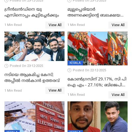
Posted On 23-12-2025
Posted On 23-12-2025
ഗ്രീന്‍ലന്‍ഡിനെ യു
മുല്ലപ്പെരിയാര്‍
എസിനൊപ്പം കൂട്ടിച്ചേര്‍ക്കും
അണക്കെട്ടിന്റെ ബലക്ഷയ
നിര്‍ണയം; പരിശോധന ഇന്ന്
View All
View All
1 Min Read
1 Min Read
തുടങ്ങും
KERALA
Posted On 23-12-2025
Posted On 22-12-2025
നടിയെ ആക്രമിച്ച കേസ്;
കോൺഗ്രസിന് 29.17%, സി പി
അപ്പീൽ നൽകാൻ ഉത്തരവ്
ഐ എം - 27.16%; ബിജെപി
View All
20% കടന്നത്
1 Min Read
View All
1 Min Read
തിരുവനന്തപുരത്ത് മാത്രം,
തദ്ദേശത്തിലെ യഥാർത്ഥ
കണക്ക് പുറത്ത്