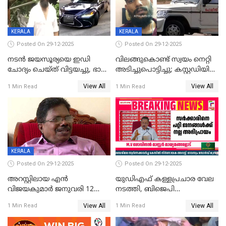
CPIഎക്സിക്യൂട്ടീവിൽ
വിമർശനം
KERALA
KERALA
Posted On 29-12-2025
Posted On 29-12-2025
നടൻ ജയസൂര്യയെ ഇഡി
വിലങ്ങുകൊണ്ട് സ്വയം നെറ്റി
ചോദ്യം ചെയ്ത് വിട്ടയച്ചു, ഭാര്യ
അടിച്ചുപൊട്ടിച്ചു; കസ്റ്റഡിയിൽ
സരിതയുടെയും
എടുക്കുന്നതിനിടെ
View All
View All
1 Min Read
1 Min Read
മൊഴിയെടുത്തു
വധശ്രമക്കേസ് പ്രതി
വിലങ്ങുമായി രക്ഷപ്പെട്ടു;
വ്യാപക തെരച്ചിൽ
KERALA
Posted On 29-12-2025
Posted On 29-12-2025
അറസ്റ്റിലായ എൻ
യുഡിഎഫ് കള്ളപ്രചാര വേല
വിജയകുമാർ ജനുവരി 12
നടത്തി, ബിജെപി
വരെ റിമാൻഡിൽ;
ഹിന്ദുവർഗീയത പ്രചരിപ്പിച്ചു,
View All
View All
1 Min Read
1 Min Read
ജാമ്യാപേക്ഷ ഈ മാസം 31ന്
ശബരിമല അത്ര
പരിഗണിക്കും
തിരിച്ചടിയായില്ല,സർക്കാരിനെക്കുറ