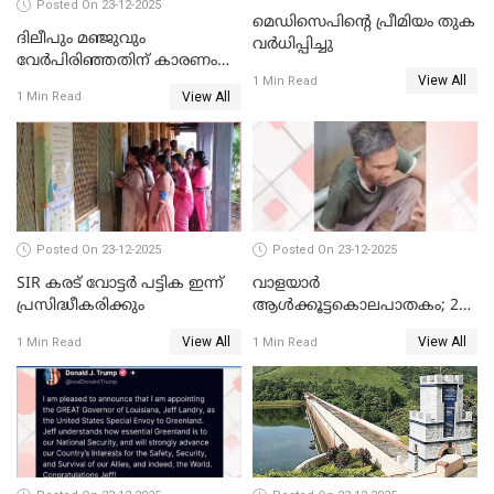
Posted On 23-12-2025
മെഡിസെപിന്റെ പ്രീമിയം തുക
ദിലീപും മഞ്ജുവും
വർധിപ്പിച്ചു
വേർപിരിഞ്ഞതിന് കാരണം
View All
ദിലീപ് മഞ്ജുവിന് നൽകിയ ആ
1 Min Read
View All
1 Min Read
പഴയ മൊബൈലിൽ നിന്ന്
കണ്ടെത്തിയ ചാറ്റിൽ
നിന്നാണ്; എട്ടാം പ്രതിക്ക്
മോട്ടീവ് ഉണ്ടായിരുന്നെന്നും
അഡ്വ. ടി.ബി മിനി
Posted On 23-12-2025
Posted On 23-12-2025
SIR കരട് വോട്ടര്‍ പട്ടിക ഇന്ന്
വാളയാർ
പ്രസിദ്ധീകരിക്കും
ആൾക്കൂട്ടകൊലപാതകം; 2
പേർ കൂടി കസ്റ്റഡിയിൽ
View All
View All
1 Min Read
1 Min Read