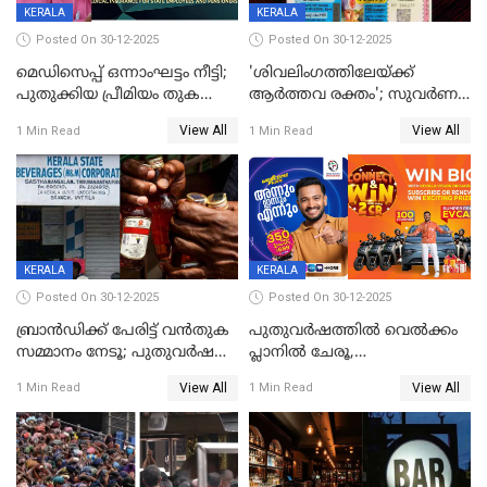
KERALA
KERALA
Posted On 30-12-2025
Posted On 30-12-2025
മെഡിസെപ്പ് ഒന്നാംഘട്ടം നീട്ടി;
'ശിവലിംഗത്തിലേയ്ക്ക്
പുതുക്കിയ പ്രീമിയം തുക
ആര്‍ത്തവ രക്തം'; സുവര്‍ണ
ഈടാക്കുക ജനുവരി 31
കേരളം ലോട്ടറിയിലെ
View All
View All
1 Min Read
1 Min Read
മുതൽ
ചിത്രത്തിനെതിരെ ഹിന്ദു
ഐക്യവേദി പരാതി നൽകി
KERALA
KERALA
Posted On 30-12-2025
Posted On 30-12-2025
ബ്രാൻഡിക്ക് പേരിട്ട് വൻതുക
പുതുവർഷത്തിൽ വെൽക്കം
സമ്മാനം നേടൂ; പുതുവർഷ
പ്ലാനിൽ ചേരൂ,
ഓഫറുമായി ബെവ്‌കോ
350എംപിപിഎസ് വേഗതയിൽ
View All
View All
1 Min Read
1 Min Read
ഇന്റർനെറ്റും ഒപ്പം കീയുടെ
മെഗാ പ്ലാൻ സൗജന്യം; ഒപ്പം
വരിക്കാർക്ക് 200 ടിവി, 100 EV
ബൈക്കുകൾ, ബമ്പർ
സമ്മാനമായി EV കാർ