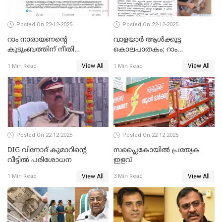
Posted On 22-12-2025
Posted On 22-12-2025
റാം നാരായണന്റെ
വാളയാർ ആൾക്കൂട്ട
കുടുംബത്തിന് നീതി
കൊലപാതകം; റാം
ഉറപ്പാക്കും; പിണറായി
നാരായണൻ നേരിട്ടത് ക്രൂര
View All
View All
1 Min Read
1 Min Read
വിജയന്‍
പീഡനം
Posted On 22-12-2025
Posted On 22-12-2025
DIG വിനോദ് കുമാറിന്റെ
സപ്ലൈകോയിൽ പ്രത്യേക
വീട്ടില്‍ പരിശോധന
ഇളവ്
View All
View All
1 Min Read
3 Min Read