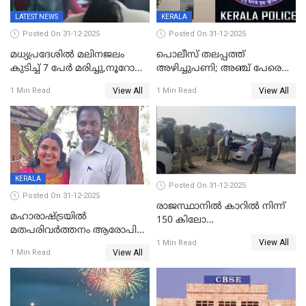
LATEST NEWS
KERALA
Posted On 31-12-2025
Posted On 31-12-2025
മധ്യപ്രദേശിൽ മലിനജലം
പൊലീസ് തലപ്പത്ത്
കുടിച്ച് 7 പേർ മരിച്ചു,നൂറോളം
അഴിച്ചുപണി; അഞ്ച് പേരെ
പേർ ഗുരുതരാവസ്ഥയിൽ
ഐജി റാങ്കിലേക്ക്
View All
View All
1 Min Read
1 Min Read
ഉയർത്തി,അജിതാ ബീഗം
ക്രൈംബ്രാഞ്ച് ഐജി,
എസ്.ശ്യാംസുന്ദർ
ഇന്റലിജൻസ് ഐജി
KERALA
Posted On 31-12-2025
Posted On 31-12-2025
രാജസ്ഥാനിൽ കാറിൽ നിന്ന്
മഹാരാഷ്ട്രയിൽ
150 കിലോ
മതപരിവർത്തനം ആരോപിച്ചു
സ്ഫോടകവസ്തുക്കൾ
View All
അറസ്റ്റിലായ മലയാളി
1 Min Read
പിടികൂടി
View All
1 Min Read
വൈദികനും ഭാര്യയ്ക്കും
ഉൾപ്പെടെ 11പേർക്കും ജാമ്യം