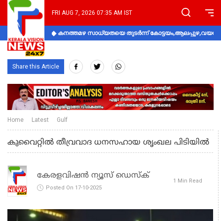
FRI AUG 7, 2026 07:35 AM IST
കനത്തമഴ സാധ്യതയെ തുടർന്ന് കോട്ടയം,ആലപ്പുഴ,വയനാട്
Share this Article
Home
Latest
Gulf
കുവൈറ്റിൽ തീവ്രവാദ ധനസഹായ ശൃംഖല പിടിയിൽ
കേരളവിഷൻ ന്യൂസ് ഡെസ്‌ക്
1 Min Read
Posted On 17-10-2025