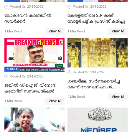
Posted On 23-12-2025
Posted On 23-12-2025
ലോക്ഭവൻ കലണ്ടറിൽ
കേരളത്തിലെ SIR കരട്
സവർക്കർ
വോട്ടര്‍ പട്ടിക പ്രസിദ്ധീകരിച്ചു
View All
View All
1 Min Read
1 Min Read
KERALA
Posted On 23-12-2025
Posted On 23-12-2025
ശബരിമല സ്വര്‍ണക്കവര്‍ച്ച
ജയിൽ ഡിഐജി വിനോദ്
കേസ് അന്വേഷിക്കാന്‍
കുമാറിന് സസ്പെൻഷൻ
തയ്യാറെന്ന് CBI
View All
2 Min Read
View All
1 Min Read