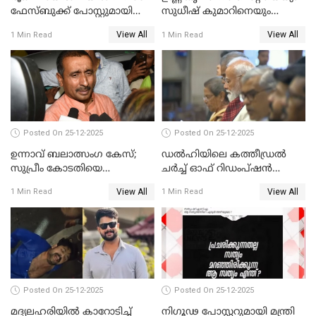
ഫേസ്ബുക്ക് പോസ്റ്റുമായി
സുധീഷ് കുമാറിനെയും
നടൻ വിനായകൻ
വീണ്ടും ചോദ്യം ചെയ്ത് SIT
View All
View All
1 Min Read
1 Min Read
Posted On 25-12-2025
Posted On 25-12-2025
ഉന്നാവ് ബലാത്സംഗ കേസ്;
ഡൽഹിയിലെ കത്തീഡ്രൽ
സുപ്രീം കോടതിയെ
ചർച്ച് ഓഫ് റിഡംപ്ഷൻ
സമീപിക്കാനൊരുങ്ങി
സന്ദർശിച്ച് പ്രധാനമന്ത്രി
View All
View All
1 Min Read
1 Min Read
അതിജീവിത
Posted On 25-12-2025
Posted On 25-12-2025
മദ്യലഹരിയിൽ കാറോടിച്ച്
നിഗൂഢ പോസ്റ്ററുമായി മന്ത്രി