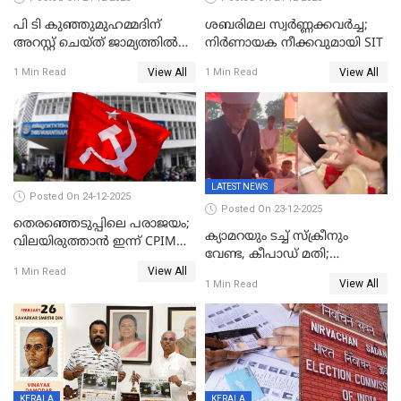
പി ടി കുഞ്ഞുമുഹമ്മദിന്
ശബരിമല സ്വര്‍ണ്ണക്കവര്‍ച്ച;
അറസ്റ്റ് ചെയ്ത് ജാമ്യത്തില്‍
നിർണായക നീക്കവുമായി SIT
വിട്ടു
View All
View All
1 Min Read
1 Min Read
LATEST NEWS
Posted On 24-12-2025
Posted On 23-12-2025
തെരഞ്ഞെടുപ്പിലെ പരാജയം;
ക്യാമറയും ടച്ച് സ്ക്രീനും
വിലയിരുത്താന്‍ ഇന്ന് CPIM
വേണ്ട, കീപാഡ് മതി;
യോഗം
View All
സ്ത്രീകൾക്ക് സ്മാർട്ട് ഫോൺ
1 Min Read
View All
1 Min Read
വിലക്കി രാജ്യത്തെ ഒരു
പഞ്ചായത്ത്
KERALA
KERALA