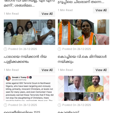
‘ഞാൻ ഡി മണിയല്ല, എം എസ്
ഗ്രൂപ്പിലെ ചിലരാണ് തന്നെ
മണി’; ശബരിമല
തഴഞ്ഞത്'; ലാലി ജെയിംസ്
View All
സ്വർണക്കവർച്ചയുമായി ഒരു
1 Min Read
View All
1 Min Read
ബന്ധവും ഇല്ലെന്ന് എസ്ഐടി
ചോദ്യം ചെയ്ത ദിണ്ടിഗലിലെ
വ്യവസായി
Posted On 26-12-2025
Posted On 26-12-2025
പാലായെ നയിക്കാന്‍ ദിയ
കൊച്ചിയെ വി.കെ മിനിമോള്‍
പുളിക്കക്കണ്ടം
നയിക്കും
View All
View All
1 Min Read
1 Min Read
Posted On 26-12-2025
Posted On 26-12-2025
നൈജീരിയയിലെ ISIS
കോണ്‍ഗ്രസ്