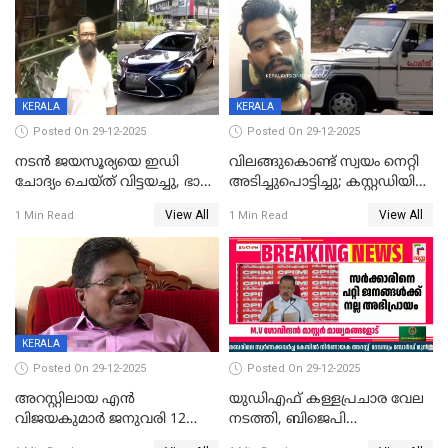
തിരിച്ചടിച്ചു',വെള്ളാപ്പള്ളിയെ
ന്യായീകരിക്കുന്നതിലും
CPIഎക്സിക്യൂട്ടീവിൽ
വിമർശനം
KERALA
KERALA
Posted On 29-12-2025
Posted On 29-12-2025
നടൻ ജയസൂര്യയെ ഇഡി
വിലങ്ങുകൊണ്ട് സ്വയം നെറ്റി
ചോദ്യം ചെയ്ത് വിട്ടയച്ചു, ഭാര്യ
അടിച്ചുപൊട്ടിച്ചു; കസ്റ്റഡിയിൽ
സരിതയുടെയും
എടുക്കുന്നതിനിടെ
View All
View All
1 Min Read
1 Min Read
മൊഴിയെടുത്തു
വധശ്രമക്കേസ് പ്രതി
വിലങ്ങുമായി രക്ഷപ്പെട്ടു;
വ്യാപക തെരച്ചിൽ
KERALA
Posted On 29-12-2025
Posted On 29-12-2025
അറസ്റ്റിലായ എൻ
യുഡിഎഫ് കള്ളപ്രചാര വേല
വിജയകുമാർ ജനുവരി 12
നടത്തി, ബിജെപി
വരെ റിമാൻഡിൽ;
ഹിന്ദുവർഗീയത പ്രചരിപ്പിച്ചു,