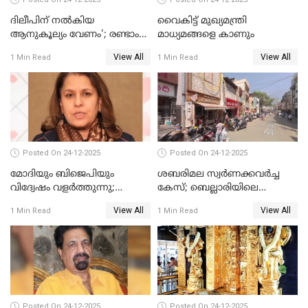
ദിലീപിന് നല്‍കിയ
വൈകിട്ട് മുഖ്യമന്ത്രി
ആനുകൂല്യം വേണം'; രണ്ടാം
മാധ്യമങ്ങളെ കാണും
പ്രതി മാര്‍ട്ടിന്‍
View All
View All
1 Min Read
1 Min Read
ഹൈക്കോടതിയില്‍
Posted On 24-12-2025
Posted On 24-12-2025
മോദിയും ബിജെപിയും
ശബരിമല സ്വര്‍ണക്കവര്‍ച്ച
വിദ്വേഷം വളർത്തുന്നു;
കേസ്; ബെല്ലാരിയിലെ
പ്രതിഷേധവിമായി
ജ്വല്ലറിയില്‍ പരിശോധന
View All
View All
1 Min Read
1 Min Read
കോൺഗ്രസ്
Posted On 24-12-2025
Posted On 24-12-2025