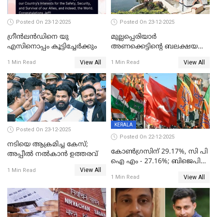
Posted On 23-12-2025
Posted On 23-12-2025
ഗ്രീന്‍ലന്‍ഡിനെ യു
മുല്ലപ്പെരിയാര്‍
എസിനൊപ്പം കൂട്ടിച്ചേര്‍ക്കും
അണക്കെട്ടിന്റെ ബലക്ഷയ
നിര്‍ണയം; പരിശോധന ഇന്ന്
View All
View All
1 Min Read
1 Min Read
തുടങ്ങും
KERALA
Posted On 23-12-2025
Posted On 22-12-2025
നടിയെ ആക്രമിച്ച കേസ്;
കോൺഗ്രസിന് 29.17%, സി പി
അപ്പീൽ നൽകാൻ ഉത്തരവ്
ഐ എം - 27.16%; ബിജെപി
View All
20% കടന്നത്
1 Min Read
View All
1 Min Read
തിരുവനന്തപുരത്ത് മാത്രം,
തദ്ദേശത്തിലെ യഥാർത്ഥ
കണക്ക് പുറത്ത്