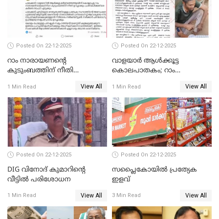
Posted On 22-12-2025
Posted On 22-12-2025
റാം നാരായണന്റെ
വാളയാർ ആൾക്കൂട്ട
കുടുംബത്തിന് നീതി
കൊലപാതകം; റാം
ഉറപ്പാക്കും; പിണറായി
നാരായണൻ നേരിട്ടത് ക്രൂര
View All
View All
1 Min Read
1 Min Read
വിജയന്‍
പീഡനം
Posted On 22-12-2025
Posted On 22-12-2025
DIG വിനോദ് കുമാറിന്റെ
സപ്ലൈകോയിൽ പ്രത്യേക
വീട്ടില്‍ പരിശോധന
ഇളവ്
View All
View All
1 Min Read
3 Min Read