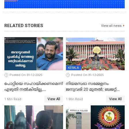
RELATED STORIES
View all news
KERALA
Posted On 31-12-2025
Posted On 31-12-2025
പോറ്റിയെ സഹായിക്കണമെന്ന്
നിയമസഭാ സമ്മേളനം
എഴുതി നൽകിയില്ല,
ജനുവരി 20 മുതല്‍; ബജറ്റ്
ജനങ്ങളെ
അവതരണം അവസാനവാരം;
View All
View All
1 Min Read
1 Min Read
തെറ്റിദ്ധരിപ്പിക്കരുത്,
മന്ത്രിസഭാ
സാങ്കൽപ്പിക കഥകൾ
യോഗതീരുമാനങ്ങൾ
പ്രചരിപ്പിക്കുന്നുവെന്നും
കടകംപള്ളി സുരേന്ദ്രൻ