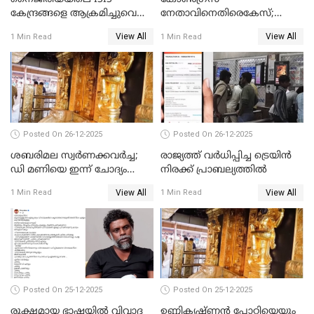
കേന്ദ്രങ്ങളെ ആക്രമിച്ചുവെന്ന്
നേതാവിനെതിരെകേസ്;
ട്രംപ്
മുഖ്യമന്ത്രിയും ഉണ്ണികൃഷ്ണന്‍
View All
View All
1 Min Read
1 Min Read
പോറ്റിയും ഒപ്പമുള്ള AI ചിത്രം
പങ്കുവെച്ചു
Posted On 26-12-2025
Posted On 26-12-2025
ശബരിമല സ്വര്‍ണക്കവര്‍ച്ച;
രാജ്യത്ത് വര്‍ധിപ്പിച്ച ട്രെയിന്‍
ഡി മണിയെ ഇന്ന് ചോദ്യം
നിരക്ക് പ്രാബല്യത്തില്‍
ചെയ്യും
View All
View All
1 Min Read
1 Min Read
Posted On 25-12-2025
Posted On 25-12-2025
രൂക്ഷമായ ഭാഷയിൽ വിവാദ
ഉണ്ണികൃഷ്ണന്‍ പോറ്റിയെയും