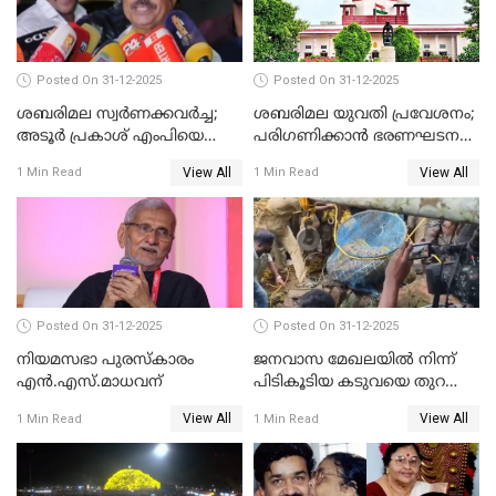
Posted On 31-12-2025
Posted On 31-12-2025
ശബരിമല സ്വര്‍ണക്കവര്‍ച്ച;
ശബരിമല യുവതി പ്രവേശനം;
അടൂര്‍ പ്രകാശ് എംപിയെ
പരിഗണിക്കാന്‍ ഭരണഘടന
ചോദ്യം ചെയ്യാൻ SIT
ബെഞ്ച്
View All
View All
1 Min Read
1 Min Read
Posted On 31-12-2025
Posted On 31-12-2025
നിയമസഭാ പുരസ്‌കാരം
ജനവാസ മേഖലയിൽ നിന്ന്
എൻ.എസ്.മാധവന്
പിടികൂടിയ കടുവയെ തുറന്നു
വിട്ടു
View All
View All
1 Min Read
1 Min Read