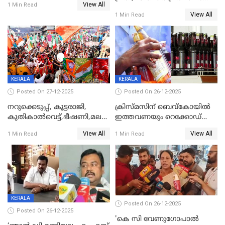
View All
1 Min Read
കുറ്റപത്രം സമർപ്പിച്ചു
View All
1 Min Read
KERALA
KERALA
Posted On 27-12-2025
Posted On 26-12-2025
നറുക്കെടുപ്പ്, കൂട്ടരാജി,
ക്രിസ്മസിന് ബെവ്‌കോയിൽ
കുതികാൽവെട്ട്,ഭീഷണി,മലബാറിലാകട്ടെ
ഇത്തവണയും റെക്കോഡ്
ട്വിസ്റ്റോട് ട്വിസ്റ്റും; അടിമുടി
വിൽപ്പന;കഴിഞ്ഞവർഷത്തേക്ക
View All
View All
1 Min Read
1 Min Read
നാടകീയമായി പഞ്ചായത്ത്
53 കോടി രൂപയുടെ അധിക
പ്രസിഡന്‍റ് തെരഞ്ഞെടുപ്പ്
വിൽപ്പന; മലയാളി കുടിച്ചു
തീർത്തത് 333 കോടിയുടെ
മദ്യം
KERALA
Posted On 26-12-2025
Posted On 26-12-2025
'കെ സി വേണുഗോപാല്‍