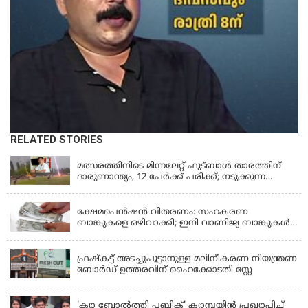
RELATED STORIES
LATEST NEWS
മത്സരത്തിനിടെ മിന്നലേറ്റ് ഫുട്‌ബാൾ താരത്തിന്
ദാരുണാന്ത്യം, 12 പേർക്ക് പരിക്ക്; നടുക്കുന്ന
വീഡിയോ
KERALA
ക്ഷേമപെൻഷൻ വിതരണം: സഹകരണ
ബാങ്കുകളെ ഒഴിവാക്കി; ഇനി വാണിജ്യ ബാങ്കുകൾ
മാത്രം
KERALA
ഫ്രഷ്‌കട്ട് അടച്ചുപൂട്ടാനുള്ള മലിനീകരണ നിയന്ത്രണ
ബോർഡ് ഉത്തരവിന് ഹൈക്കോടതി സ്റ്റേ
KERALA
'ക്യാ ബോൽത്തി പബ്ലിക്' ക്യാമ്പയിൻ പ്രഖ്യാപിച്ച്