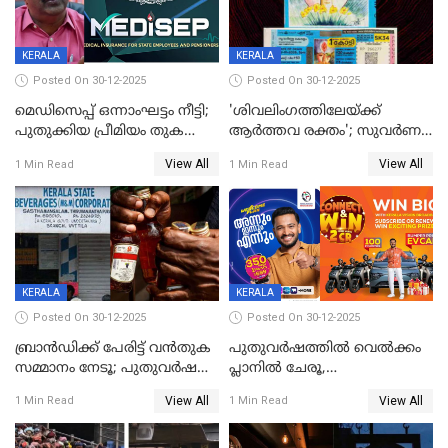
KERALA
KERALA
Posted On 30-12-2025
Posted On 30-12-2025
മെഡിസെപ്പ് ഒന്നാംഘട്ടം നീട്ടി;
'ശിവലിംഗത്തിലേയ്ക്ക്
പുതുക്കിയ പ്രീമിയം തുക
ആര്‍ത്തവ രക്തം'; സുവര്‍ണ
ഈടാക്കുക ജനുവരി 31
കേരളം ലോട്ടറിയിലെ
View All
View All
1 Min Read
1 Min Read
മുതൽ
ചിത്രത്തിനെതിരെ ഹിന്ദു
ഐക്യവേദി പരാതി നൽകി
KERALA
KERALA
Posted On 30-12-2025
Posted On 30-12-2025
ബ്രാൻഡിക്ക് പേരിട്ട് വൻതുക
പുതുവർഷത്തിൽ വെൽക്കം
സമ്മാനം നേടൂ; പുതുവർഷ
പ്ലാനിൽ ചേരൂ,
ഓഫറുമായി ബെവ്‌കോ
350എംപിപിഎസ് വേഗതയിൽ
View All
View All
1 Min Read
1 Min Read
ഇന്റർനെറ്റും ഒപ്പം കീയുടെ
മെഗാ പ്ലാൻ സൗജന്യം; ഒപ്പം