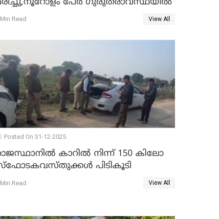
മരിച്ചു,നൂറോളം പേർ ഗുരുതരാവസ്ഥയിൽ
 Min Read
View All
Posted On 31-12-2025
രാജസ്ഥാനിൽ കാറിൽ നിന്ന് 150 കിലോ
സ്ഫോടകവസ്തുക്കൾ പിടികൂടി
 Min Read
View All