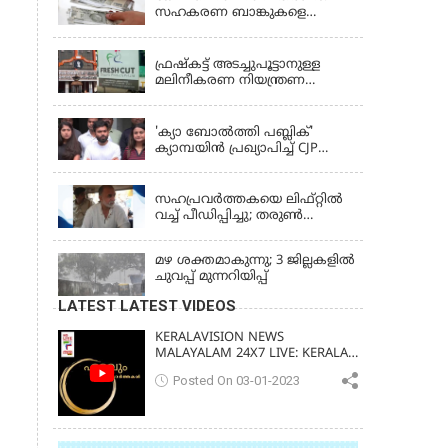
സഹകരണ ബാങ്കുകളെ
ഒഴിവാക്കി; ഇനി വാണിജ്യ
KERALA
ബാങ്കുകൾ മാത്രം
ഫ്രഷ്‌കട്ട് അടച്ചുപൂട്ടാനുള്ള
മലിനീകരണ നിയന്ത്രണ
ബോർഡ് ഉത്തരവിന്
KERALA
ഹൈക്കോടതി സ്റ്റേ
'ക്യാ ബോൽത്തി പബ്ലിക്'
ക്യാമ്പയിൻ പ്രഖ്യാപിച്ച് CJP
സ്ഥാപകൻ അഭിജീത് ദിപ്കെ;
LATEST NEWS
ജാർഖണ്ഡിലെ വിദ്യാർത്ഥി
പ്രക്ഷോഭത്തിലും മറുപടി
സഹപ്രവർത്തകയെ ലിഫ്റ്റിൽ
വച്ച് പീഡിപ്പിച്ചു; തരുൺ
തേജ്‌പാലിന് 10 വർഷം തടവ്
മഴ ശക്തമാകുന്നു; 3 ജില്ലകളിൽ
ചുവപ്പ് മുന്നറിയിപ്പ്
LATEST LATEST VIDEOS
KERALAVISION NEWS
MALAYALAM 24X7 LIVE: KERALA
UPDATES & BREAKING NEWS
Posted On 03-01-2023