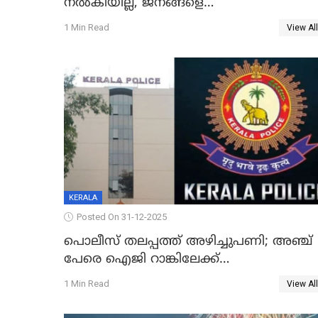
നൽകിയില്ല, ജനങ്ങളെ
തെറ്റിദ്ധരിപ്പിക്കരുത്, സാങ്കൽപ്പിക
1 Min Read
View All
കഥകൾ പ്രചരിപ്പിക്കുന്നുവെന്നും
കടകംപള്ളി സുരേന്ദ്രൻ
KERALA
Posted On 31-12-2025
പൊലീസ് തലപ്പത്ത് അഴിച്ചുപണി; അഞ്ച്
പേരെ ഐജി റാങ്കിലേക്ക്
ഉയർത്തി,അജിതാ ബീഗം ക്രൈംബ്രാഞ്ച്
1 Min Read
View All
ഐജി, എസ്.ശ്യാംസുന്ദർ ഇന്റലിജൻസ്
ഐജി