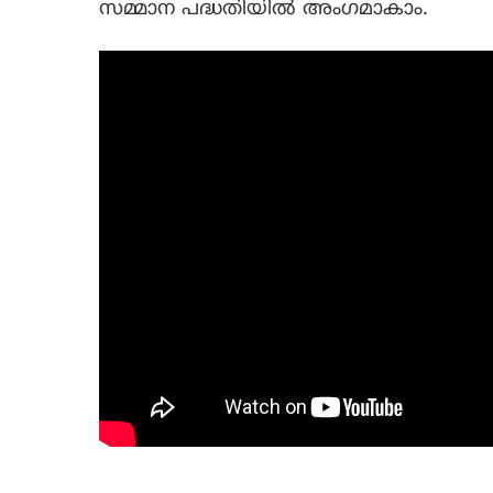
സമ്മാന പദ്ധതിയിൽ അംഗമാകാം.