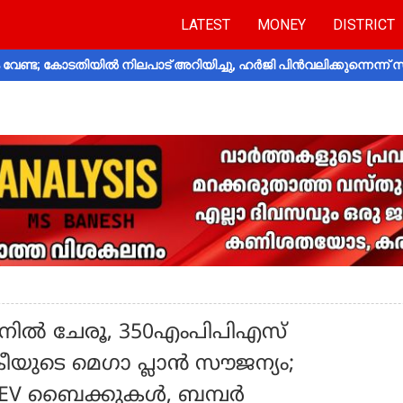
LATEST
MONEY
DISTRICT
വേണ്ട; കോടതിയിൽ നിലപാട് അറിയിച്ചു, ഹർജി പിൻവലിക്കുന്നെന്ന്
ാനിൽ ചേരൂ, 350എംപിപിഎസ്
കീയുടെ മെഗാ പ്ലാൻ സൗജന്യം;
 100 EV ബൈക്കുകൾ, ബമ്പർ