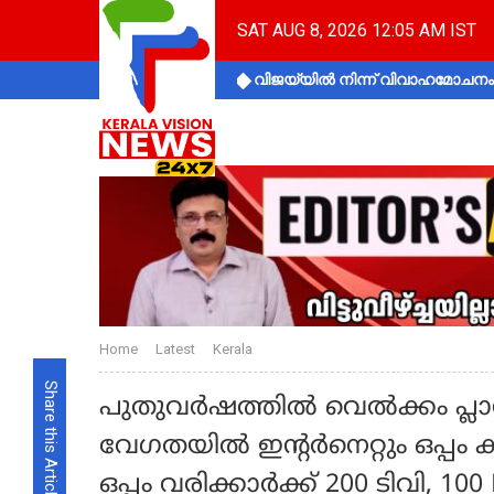
SAT AUG 8, 2026 12:05 AM IST
വിജയ്‌യിൽ നിന്ന് വിവാഹമോചനം 
Home
Latest
Kerala
Share this Article
പുതുവർഷത്തിൽ വെൽക്കം പ്ല
വേഗതയിൽ ഇന്റർനെറ്റും ഒപ്പം 
ഒപ്പം വരിക്കാർക്ക് 200 ടിവി,