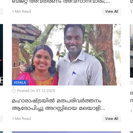
ബജറ്റ് അവതരണം അവസാനവാരം;
മന്ത്രിസഭാ യോഗതീരുമാനങ്ങൾ
1 Min Read
1
View All
KERALA
Posted On 31-12-2025
മഹാരാഷ്ട്രയിൽ മതപരിവർത്തനം
ആരോപിച്ചു അറസ്റ്റിലായ മലയാളി
1
വൈദികനും ഭാര്യയ്ക്കും ഉൾപ്പെടെ
1 Min Read
View All
11പേർക്കും ജാമ്യം