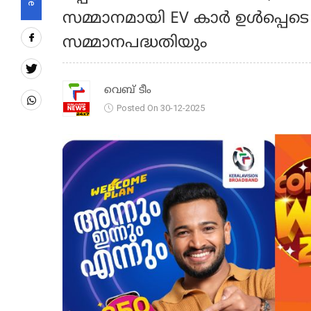
സമ്മാനമായി EV കാർ ഉൾപ്പെടെ
സമ്മാനപദ്ധതിയും
വെബ് ടീം
Posted On 30-12-2025