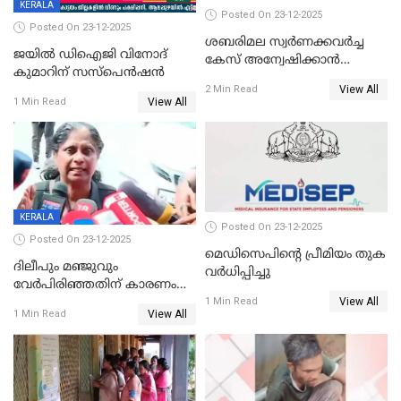
KERALA
Posted On 23-12-2025
Posted On 23-12-2025
ശബരിമല സ്വര്‍ണക്കവര്‍ച്ച
ജയിൽ ഡിഐജി വിനോദ്
കേസ് അന്വേഷിക്കാന്‍
കുമാറിന് സസ്പെൻഷൻ
തയ്യാറെന്ന് CBI
View All
2 Min Read
View All
1 Min Read
KERALA
Posted On 23-12-2025
Posted On 23-12-2025
മെഡിസെപിന്റെ പ്രീമിയം തുക
ദിലീപും മഞ്ജുവും
വർധിപ്പിച്ചു
വേർപിരിഞ്ഞതിന് കാരണം
View All
ദിലീപ് മഞ്ജുവിന് നൽകിയ ആ
1 Min Read
View All
1 Min Read
പഴയ മൊബൈലിൽ നിന്ന്
കണ്ടെത്തിയ ചാറ്റിൽ
നിന്നാണ്; എട്ടാം പ്രതിക്ക്
മോട്ടീവ് ഉണ്ടായിരുന്നെന്നും
അഡ്വ. ടി.ബി മിനി