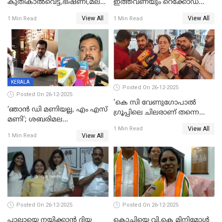
കുതികാൽവെട്ട്,ഭീഷണി,മലബാറിലാകട്ടെ
ഇത്തവണയും റെക്കോഡ്
ട്വിസ്റ്റോട് ട്വിസ്റ്റും; അടിമുടി
വിൽപ്പന;കഴിഞ്ഞവർഷത്തേക്ക
View All
View All
1 Min Read
1 Min Read
നാടകീയമായി പഞ്ചായത്ത്
53 കോടി രൂപയുടെ അധിക
പ്രസിഡന്‍റ് തെരഞ്ഞെടുപ്പ്
വിൽപ്പന; മലയാളി കുടിച്ചു
തീർത്തത് 333 കോടിയുടെ
മദ്യം
KERALA
Posted On 26-12-2025
Posted On 26-12-2025
'കെ സി വേണുഗോപാല്‍
‘ഞാൻ ഡി മണിയല്ല, എം എസ്
ഗ്രൂപ്പിലെ ചിലരാണ് തന്നെ
മണി’; ശബരിമല
തഴഞ്ഞത്'; ലാലി ജെയിംസ്
View All
സ്വർണക്കവർച്ചയുമായി ഒരു
1 Min Read
View All
1 Min Read
ബന്ധവും ഇല്ലെന്ന് എസ്ഐടി
ചോദ്യം ചെയ്ത ദിണ്ടിഗലിലെ
വ്യവസായി
Posted On 26-12-2025
Posted On 26-12-2025
പാലായെ നയിക്കാന്‍ ദിയ
കൊച്ചിയെ വി.കെ മിനിമോള്‍