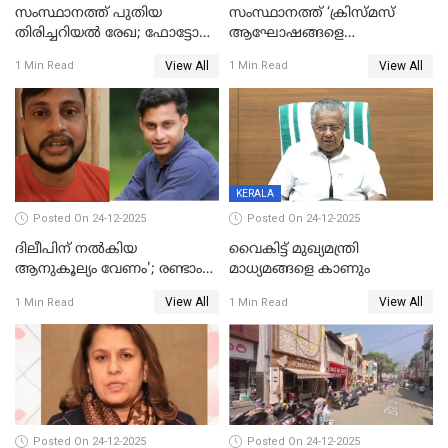
സംസ്ഥാനത്ത് പുതിയ
സംസ്ഥാനത്ത് ‘ക്രിസ്മസ്
തിരിച്ചറിയല്‍ രേഖ; ഫോട്ടോ
ആഘോഷങ്ങളെ
പതിപ്പിച്ച നേറ്റിവിറ്റി കാര്‍ഡ്
കടന്നാക്രമിയ്ക്കുന്നു; എല്ലാ
View All
View All
1 Min Read
1 Min Read
നല്‍കുമെന്ന് മുഖ്യമന്ത്രി; SIR
ആക്രമണങ്ങൾക്കും പിന്നിലും
ഹെല്‍പ് ഡസ്‌കുകള്‍
സംഘപരിവാർ’; മുഖ്യമന്ത്രി
ആരംഭിക്കാന്‍ മന്ത്രിസഭാ
യോഗ തീരുമാനം
KERALA
Posted On 24-12-2025
Posted On 24-12-2025
ദിലീപിന് നല്‍കിയ
വൈകിട്ട് മുഖ്യമന്ത്രി
ആനുകൂല്യം വേണം'; രണ്ടാം
മാധ്യമങ്ങളെ കാണും
പ്രതി മാര്‍ട്ടിന്‍
View All
View All
1 Min Read
1 Min Read
ഹൈക്കോടതിയില്‍
Posted On 24-12-2025
Posted On 24-12-2025