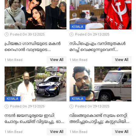
KERALA
Posted On 30-12-2025
Posted On 29-12-2025
പ്രിയങ്കാ ​ഗാന്ധിയുടെ മകൻ
സിപിഐഎം വസ്തുതകൾ
റൈഹാൻ വാദ്രയുടെ
മറച്ച് വെക്കുന്നുവെന്ന്
വിവാഹനിശ്ചയം
സിപിഐ, 'പത്മകുമാറിനെ
View All
View All
1 Min Read
1 Min Read
കഴിഞ്ഞതായി റിപ്പോർട്ട്
സംരക്ഷിച്ചത്
തിരിച്ചടിച്ചു',വെള്ളാപ്പള്ളിയെ
ന്യായീകരിക്കുന്നതിലും
CPIഎക്സിക്യൂട്ടീവിൽ
വിമർശനം
KERALA
KERALA
Posted On 29-12-2025
Posted On 29-12-2025
നടൻ ജയസൂര്യയെ ഇഡി
വിലങ്ങുകൊണ്ട് സ്വയം നെറ്റി
ചോദ്യം ചെയ്ത് വിട്ടയച്ചു, ഭാര്യ
അടിച്ചുപൊട്ടിച്ചു; കസ്റ്റഡിയിൽ
സരിതയുടെയും
എടുക്കുന്നതിനിടെ
View All
View All
1 Min Read
1 Min Read
മൊഴിയെടുത്തു
വധശ്രമക്കേസ് പ്രതി