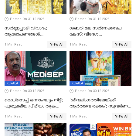
Posted On 31-12-2025
Posted On 31-12-2025
സ്വർണ്ണപ്പാളി വിവാദം;
ശബരി മല സ്വർണക്കവച
ആരോപണങ്ങൾ
കേസ്: വിദേശ
അവസാനിക്കുന്നില്ല
വ്യവസായിയുടെ ആരോപണം
View All
View All
1 Min Read
1 Min Read
നിഷേധിച്ച് ഡി മണി
KERALA
KERALA
Posted On 30-12-2025
Posted On 30-12-2025
മെഡിസെപ്പ് ഒന്നാംഘട്ടം നീട്ടി;
'ശിവലിംഗത്തിലേയ്ക്ക്
പുതുക്കിയ പ്രീമിയം തുക
ആര്‍ത്തവ രക്തം'; സുവര്‍ണ
ഈടാക്കുക ജനുവരി 31
കേരളം ലോട്ടറിയിലെ
View All
View All
1 Min Read
1 Min Read
മുതൽ
ചിത്രത്തിനെതിരെ ഹിന്ദു
ഐക്യവേദി പരാതി നൽകി