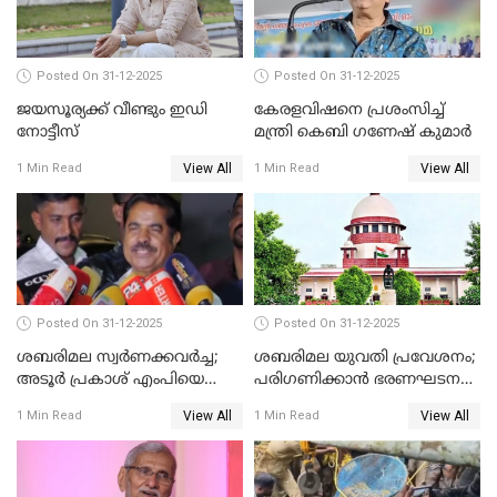
Posted On 31-12-2025
Posted On 31-12-2025
ജയസൂര്യക്ക് വീണ്ടും ഇഡി
കേരളവിഷനെ പ്രശംസിച്ച്
നോട്ടീസ്
മന്ത്രി കെബി ഗണേഷ് കുമാര്‍
View All
View All
1 Min Read
1 Min Read
Posted On 31-12-2025
Posted On 31-12-2025
ശബരിമല സ്വര്‍ണക്കവര്‍ച്ച;
ശബരിമല യുവതി പ്രവേശനം;
അടൂര്‍ പ്രകാശ് എംപിയെ
പരിഗണിക്കാന്‍ ഭരണഘടന
ചോദ്യം ചെയ്യാൻ SIT
ബെഞ്ച്
View All
View All
1 Min Read
1 Min Read