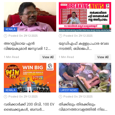
വിലങ്ങുമായി രക്ഷപ്പെട്ടു;
വ്യാപക തെരച്ചിൽ
KERALA
Posted On 29-12-2025
Posted On 29-12-2025
അറസ്റ്റിലായ എൻ
യുഡിഎഫ് കള്ളപ്രചാര വേല
വിജയകുമാർ ജനുവരി 12
നടത്തി, ബിജെപി
വരെ റിമാൻഡിൽ;
ഹിന്ദുവർഗീയത പ്രചരിപ്പിച്ചു,
View All
View All
1 Min Read
1 Min Read
ജാമ്യാപേക്ഷ ഈ മാസം 31ന്
ശബരിമല അത്ര
പരിഗണിക്കും
തിരിച്ചടിയായില്ല,സർക്കാരിനെക്കുറ
ജനങ്ങൾക്ക് മികച്ച
അഭിപ്രായം, എല്‍ഡിഎഫ്
അധികാരം നിലനിര്‍ത്തും,
ലോക്സഭ
തെരഞ്ഞെടുപ്പിനേക്കാൾ 17
KERALA
LATEST NEWS
ലക്ഷം വോട്ട് ലഭിച്ചു
Posted On 29-12-2025
Posted On 29-12-2025
വരിക്കാർക്ക് 200 ടിവി, 100 EV
തിക്കിലും തിരക്കിലും
ബൈക്കുകൾ, ബമ്പർ
വിമാനത്താവളത്തില്‍ നിലത്ത്
സമ്മാനമായി EV കാർ
വീണ് വിജയ്