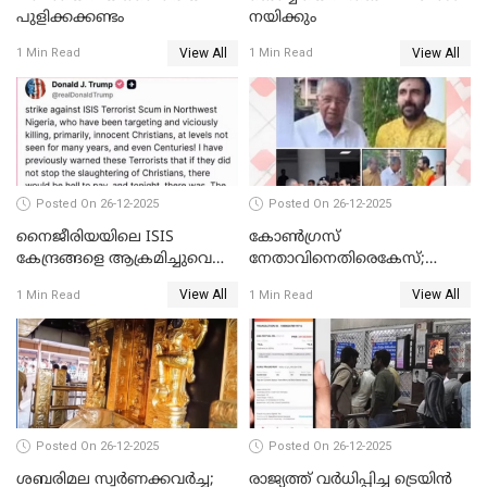
പുളിക്കക്കണ്ടം
നയിക്കും
View All
View All
1 Min Read
1 Min Read
Posted On 26-12-2025
Posted On 26-12-2025
നൈജീരിയയിലെ ISIS
കോണ്‍ഗ്രസ്
കേന്ദ്രങ്ങളെ ആക്രമിച്ചുവെന്ന്
നേതാവിനെതിരെകേസ്;
ട്രംപ്
മുഖ്യമന്ത്രിയും ഉണ്ണികൃഷ്ണന്‍
View All
View All
1 Min Read
1 Min Read
പോറ്റിയും ഒപ്പമുള്ള AI ചിത്രം
പങ്കുവെച്ചു
Posted On 26-12-2025
Posted On 26-12-2025
ശബരിമല സ്വര്‍ണക്കവര്‍ച്ച;
രാജ്യത്ത് വര്‍ധിപ്പിച്ച ട്രെയിന്‍