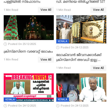
പള്ളിയില്‍ സ്‌ഫോടനം
ഡി. മണിയെ തിരിച്ചറിഞ്ഞ് SIT
View All
View All
1 Min Read
1 Min Read
KERALA
Posted On 25-12-2025
Posted On 24-12-2025
ക്രിസ്മസിനെ വരവേറ്റ് ലോകം
ലോക്ഭവൻ ജീവനക്കാർക്ക്
View All
ക്രിസ്മസിന് അവധി ഇല്ല;
1 Min Read
ഹാജരാവാൻ ഉത്തരവ്
View All
1 Min Read
KERALA
KERALA
Posted On 24-12-2025
Posted On 24-12-2025