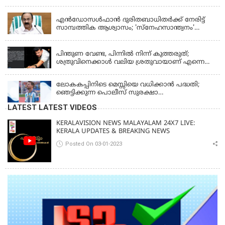
KERALA
എന്‍ഡോസള്‍ഫാന്‍ ദുരിതബാധിതർക്ക് നേരിട്ട്
സാമ്പത്തിക ആശ്വാസം; 'സ്‌നേഹസാന്ത്വനം'
പദ്ധതി പ്രവർത്തനങ്ങൾക്ക് 14.40 കോടിയുടെ
KERALA
ഭരണാനുമതി
പിന്തുണ വേണ്ട, പിന്നില്‍ നിന്ന് കുത്തരുത്;
ശത്രുവിനെക്കാള്‍ വലിയ ശ്രതുവായാണ് എന്നെ
കണ്ടത്; എം വി ജയരാജനെതിരെ അര്‍ജുന്‍
ആയങ്കി
ലോകകപ്പിനിടെ മെസ്സിയെ വധിക്കാൻ പദ്ധതി;
ഞെട്ടിക്കുന്ന പൊലീസ് സുരക്ഷാ
രേഖകള്‍;ആറായിരത്തിലധികം ഭീഷണി
LATEST LATEST VIDEOS
സന്ദേശങ്ങൾ ലഭിച്ചെന്ന് ഫ്രഞ്ച് റഫറി
KERALAVISION NEWS MALAYALAM 24X7 LIVE:
KERALA UPDATES & BREAKING NEWS
Posted On 03-01-2023