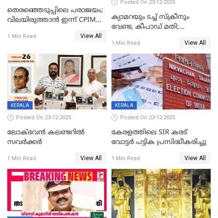
Posted On 23-12-2025
തെരഞ്ഞെടുപ്പിലെ പരാജയം;
ക്യാമറയും ടച്ച് സ്ക്രീനും
വിലയിരുത്താന്‍ ഇന്ന് CPIM
വേണ്ട, കീപാഡ് മതി;
യോഗം
View All
സ്ത്രീകൾക്ക് സ്മാർട്ട് ഫോൺ
1 Min Read
View All
1 Min Read
വിലക്കി രാജ്യത്തെ ഒരു
പഞ്ചായത്ത്
KERALA
KERALA
Posted On 23-12-2025
Posted On 23-12-2025
ലോക്ഭവൻ കലണ്ടറിൽ
കേരളത്തിലെ SIR കരട്
സവർക്കർ
വോട്ടര്‍ പട്ടിക പ്രസിദ്ധീകരിച്ചു
View All
View All
1 Min Read
1 Min Read