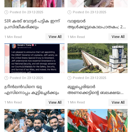
Posted On 23-12-2025
Posted On 23-12-2025
SIR കരട് വോട്ടര്‍ പട്ടിക ഇന്ന്
വാളയാർ
പ്രസിദ്ധീകരിക്കും
ആൾക്കൂട്ടകൊലപാതകം; 2
പേർ കൂടി കസ്റ്റഡിയിൽ
View All
View All
1 Min Read
1 Min Read
Posted On 23-12-2025
Posted On 23-12-2025
ഗ്രീന്‍ലന്‍ഡിനെ യു
മുല്ലപ്പെരിയാര്‍
എസിനൊപ്പം കൂട്ടിച്ചേര്‍ക്കും
അണക്കെട്ടിന്റെ ബലക്ഷയ
നിര്‍ണയം; പരിശോധന ഇന്ന്
View All
View All
1 Min Read
1 Min Read
തുടങ്ങും