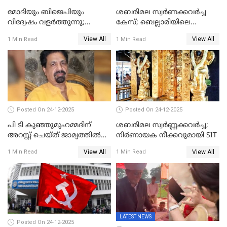
മോദിയും ബിജെപിയും
ശബരിമല സ്വര്‍ണക്കവര്‍ച്ച
വിദ്വേഷം വളർത്തുന്നു;
കേസ്; ബെല്ലാരിയിലെ
പ്രതിഷേധവിമായി
ജ്വല്ലറിയില്‍ പരിശോധന
View All
View All
1 Min Read
1 Min Read
കോൺഗ്രസ്
Posted On 24-12-2025
Posted On 24-12-2025
പി ടി കുഞ്ഞുമുഹമ്മദിന്
ശബരിമല സ്വര്‍ണ്ണക്കവര്‍ച്ച;
അറസ്റ്റ് ചെയ്ത് ജാമ്യത്തില്‍
നിർണായക നീക്കവുമായി SIT
വിട്ടു
View All
View All
1 Min Read
1 Min Read
LATEST NEWS
Posted On 24-12-2025