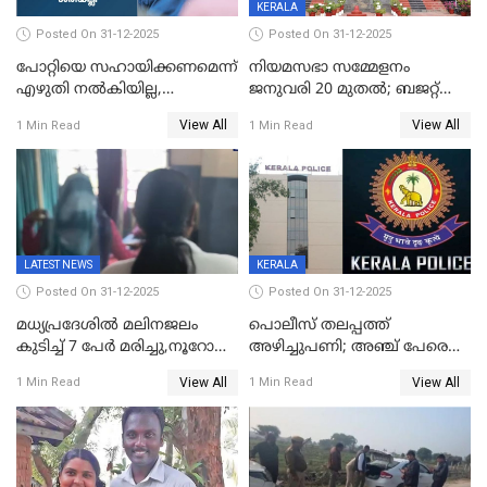
KERALA
Posted On 31-12-2025
Posted On 31-12-2025
പോറ്റിയെ സഹായിക്കണമെന്ന്
നിയമസഭാ സമ്മേളനം
എഴുതി നൽകിയില്ല,
ജനുവരി 20 മുതല്‍; ബജറ്റ്
ജനങ്ങളെ
അവതരണം അവസാനവാരം;
View All
View All
1 Min Read
1 Min Read
തെറ്റിദ്ധരിപ്പിക്കരുത്,
മന്ത്രിസഭാ
സാങ്കൽപ്പിക കഥകൾ
യോഗതീരുമാനങ്ങൾ
പ്രചരിപ്പിക്കുന്നുവെന്നും
കടകംപള്ളി സുരേന്ദ്രൻ
LATEST NEWS
KERALA
Posted On 31-12-2025
Posted On 31-12-2025
മധ്യപ്രദേശിൽ മലിനജലം
പൊലീസ് തലപ്പത്ത്
കുടിച്ച് 7 പേർ മരിച്ചു,നൂറോളം
അഴിച്ചുപണി; അഞ്ച് പേരെ
പേർ ഗുരുതരാവസ്ഥയിൽ
ഐജി റാങ്കിലേക്ക്
View All
View All
1 Min Read
1 Min Read
ഉയർത്തി,അജിതാ ബീഗം
ക്രൈംബ്രാഞ്ച് ഐജി,
എസ്.ശ്യാംസുന്ദർ
ഇന്റലിജൻസ് ഐജി