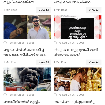
സുപ്രീം കോടതിയെ
ചർച്ച് ഓഫ് റിഡംപ്ഷൻ
സമീപിക്കാനൊരുങ്ങി
സന്ദർശിച്ച് പ്രധാനമന്ത്രി
View All
View All
1 Min Read
1 Min Read
അതിജീവിത
Posted On 25-12-2025
Posted On 25-12-2025
മദ്യലഹരിയിൽ കാറോടിച്ച്
നിഗൂഢ പോസ്റ്ററുമായി മന്ത്രി
അപകടം: സീരിയൽ താരം
വീണാ ജോർജ്ജ്
സിദ്ധാർത്ഥ് പ്രഭുവിനെതിരെ
View All
View All
1 Min Read
1 Min Read
കേസെടുത്തു
Posted On 25-12-2025
Posted On 25-12-2025
നൈജീരിയയിൽ മുസ്ലീം
ശബരിമല സ്വര്‍ണ്ണക്കവര്‍ച്ച;