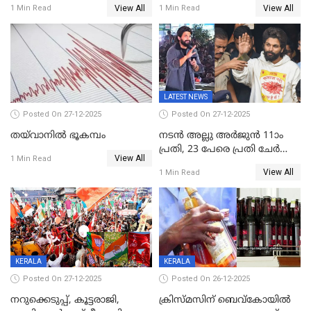
View All
View All
1 Min Read
1 Min Read
ഉൾപ്പെടെ 2 കോടി രൂപയുടെ
സമ്മാനങ്ങളുമായി
കേരളവിഷൻ ബ്രോഡ്ബാൻഡ്
കണക്ട്&വിൻ
LATEST NEWS
Posted On 27-12-2025
Posted On 27-12-2025
തയ്‌വാനിൽ ഭൂകമ്പം
നടൻ അല്ലു അർജുൻ 11ാം
പ്രതി, 23 പേരെ പ്രതി ചേർത്ത്
View All
1 Min Read
കുറ്റപത്രം സമർപ്പിച്ചു
View All
1 Min Read
KERALA
KERALA
Posted On 27-12-2025
Posted On 26-12-2025
നറുക്കെടുപ്പ്, കൂട്ടരാജി,
ക്രിസ്മസിന് ബെവ്‌കോയിൽ