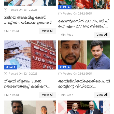
KERALA
Posted On 23-12-2025
Posted On 22-12-2025
നടിയെ ആക്രമിച്ച കേസ്;
കോൺഗ്രസിന് 29.17%, സി പി
അപ്പീൽ നൽകാൻ ഉത്തരവ്
ഐ എം - 27.16%; ബിജെപി
View All
20% കടന്നത്
1 Min Read
View All
1 Min Read
തിരുവനന്തപുരത്ത് മാത്രം,
തദ്ദേശത്തിലെ യഥാർത്ഥ
കണക്ക് പുറത്ത്
KERALA
KERALA
Posted On 22-12-2025
Posted On 22-12-2025
തീയതി നീട്ടണം; SIRൽ
അതിജീവിതയ്‌ക്കെതിരെ പ്രതി
തെരഞ്ഞെടുപ്പ് കമ്മീഷന്
മാർട്ടിന്റെ വീഡിയോ;
കത്തയച്ച് കേരളം
പ്രചരിപ്പിച്ച മൂന്നുപേർ
View All
View All
1 Min Read
1 Min Read
അറസ്റ്റിൽ; നൂറോളം
സൈറ്റുകളിൽ നിന്നും
വിഡിയോ നീക്കം ചെയ്യാനും
പൊലീസ്