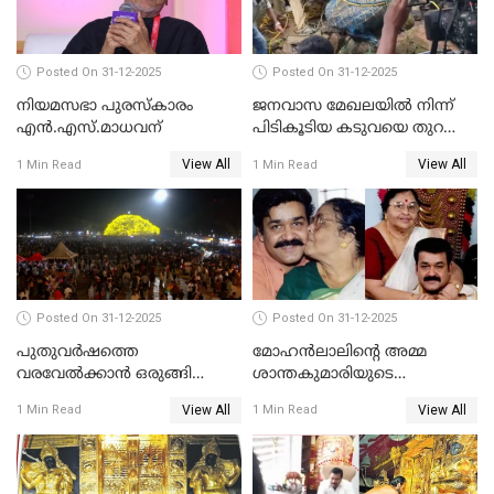
Posted On 31-12-2025
Posted On 31-12-2025
നിയമസഭാ പുരസ്‌കാരം
ജനവാസ മേഖലയിൽ നിന്ന്
എൻ.എസ്.മാധവന്
പിടികൂടിയ കടുവയെ തുറന്നു
വിട്ടു
View All
View All
1 Min Read
1 Min Read
Posted On 31-12-2025
Posted On 31-12-2025
പുതുവര്‍ഷത്തെ
മോഹന്‍ലാലിന്റെ അമ്മ
വരവേല്‍ക്കാന്‍ ഒരുങ്ങി
ശാന്തകുമാരിയുടെ
ലോകം
സംസ്‌കാരം ഇന്ന്
View All
View All
1 Min Read
1 Min Read