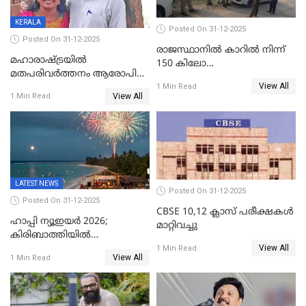
KERALA
Posted On 31-12-2025
Posted On 31-12-2025
രാജസ്ഥാനിൽ കാറിൽ നിന്ന്
മഹാരാഷ്ട്രയിൽ
150 കിലോ
മതപരിവർത്തനം ആരോപിച്ചു
സ്ഫോടകവസ്തുക്കൾ
View All
അറസ്റ്റിലായ മലയാളി
1 Min Read
പിടികൂടി
View All
1 Min Read
വൈദികനും ഭാര്യയ്ക്കും
ഉൾപ്പെടെ 11പേർക്കും ജാമ്യം
LATEST NEWS
Posted On 31-12-2025
Posted On 31-12-2025
CBSE 10,12 ക്ലാസ് പരീക്ഷകള്‍
ഹാപ്പി ന്യൂഇയർ 2026;
മാറ്റിവച്ചു
കിരിബാത്തിയിൽ
View All
പുതുവർഷമെത്തി
1 Min Read
View All
1 Min Read