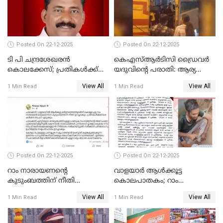
UDFലേക്കില്ലെന്നും
വിഷ്ണുപുരം ചന്ദ്രശേഖരൻ
Posted On 22-12-2025
Posted On 22-12-2025
ടി പി ചന്ദ്രശേഖരന്‍
കെഎസ്ആർടിസി ഡ്രൈവർ
കൊലക്കേസ്; പ്രതികള്‍ക്ക്
യദുവിന്റെ പരാതി: ആര്യ
വീണ്ടും പരോള്‍
രാജേന്ദ്രനും സച്ചിൻ ദേവിനും
View All
View All
1 Min Read
1 Min Read
കോടതി നോട്ടീസ്
Posted On 22-12-2025
Posted On 22-12-2025
റാം നാരായണന്റെ
വാളയാർ ആൾക്കൂട്ട
കുടുംബത്തിന് നീതി
കൊലപാതകം; റാം
ഉറപ്പാക്കും; പിണറായി
നാരായണൻ നേരിട്ടത് ക്രൂര
View All
View All
1 Min Read
1 Min Read
വിജയന്‍
പീഡനം