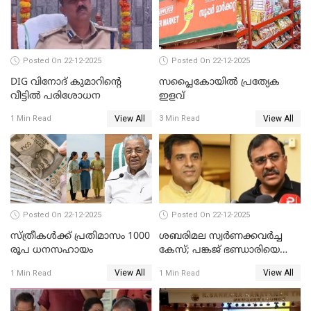
Posted On 22-12-2025
Posted On 22-12-2025
DIG വിനോദ് കുമാറിന്റെ
സപ്ലൈകോയിൽ പ്രത്യേക
വീട്ടില്‍ പരിശോധന
ഇളവ്
View All
View All
1 Min Read
3 Min Read
Posted On 22-12-2025
Posted On 22-12-2025
സ്ത്രീകള്‍ക്ക് പ്രതിമാസം 1000
ശബരിമല സ്വര്‍ണക്കവര്‍ച്ച
രൂപ ധനസഹായം
കേസ്; പങ്കജ് ഭണ്ഡാരിയെയും
ഗോവര്‍ധനെയും കസ്റ്റഡിയില്‍
View All
View All
1 Min Read
1 Min Read
വാങ്ങാന്‍ SIT