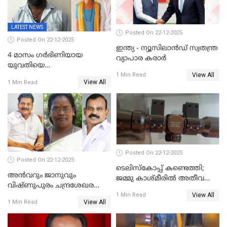
LATEST NEWS
Posted On 22-12-2025
Posted On 22-12-2025
ഇന്ത്യ - ന്യൂസിലാൻഡ് സ്വതന്ത്ര
4 മാസം ഗർഭിണിയായ
വ്യാപാര കരാർ
യുവതിയെ
View All
വെട്ടിക്കൊലപ്പെടുത്തി
1 Min Read
View All
1 Min Read
പിതാവും സഹോദരനും;
ദുരഭിമാനക്കൊലയിൽ
നടുങ്ങി കർണാടക
Posted On 22-12-2025
Posted On 22-12-2025
ടെലിസ്‌കോപ്പ് കണ്ടെത്തി;
അൻവറും ജാനുവും
ജമ്മു കാശ്മീരില്‍ അതീവ
വിഷ്ണുപുരം ചന്ദ്രശേഖരന്റെ
ജാഗ്രത നിര്‍ദ്ദേശം
View All
പാർട്ടിയും UDF
1 Min Read
View All
1 Min Read
അസോസിയേറ്റ് അംഗങ്ങൾ;
അസോസിയേറ്റ്
അംഗമാകാനില്ലെന്നും