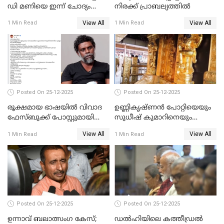
ഡി മണിയെ ഇന്ന് ചോദ്യം
നിരക്ക് പ്രാബല്യത്തില്‍
ചെയ്യും
View All
View All
1 Min Read
1 Min Read
Posted On 25-12-2025
Posted On 25-12-2025
രൂക്ഷമായ ഭാഷയിൽ വിവാദ
ഉണ്ണികൃഷ്ണന്‍ പോറ്റിയെയും
ഫേസ്ബുക്ക് പോസ്റ്റുമായി
സുധീഷ് കുമാറിനെയും
നടൻ വിനായകൻ
വീണ്ടും ചോദ്യം ചെയ്ത് SIT
View All
View All
1 Min Read
1 Min Read
Posted On 25-12-2025
Posted On 25-12-2025
ഉന്നാവ് ബലാത്സംഗ കേസ്;
ഡൽഹിയിലെ കത്തീഡ്രൽ