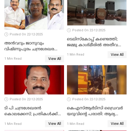
നടുങ്ങി കർണാടക
Posted On 22-12-2025
Posted On 22-12-2025
ടെലിസ്‌കോപ്പ് കണ്ടെത്തി;
അൻവറും ജാനുവും
ജമ്മു കാശ്മീരില്‍ അതീവ
വിഷ്ണുപുരം ചന്ദ്രശേഖരന്റെ
ജാഗ്രത നിര്‍ദ്ദേശം
View All
പാർട്ടിയും UDF
1 Min Read
View All
1 Min Read
അസോസിയേറ്റ് അംഗങ്ങൾ;
അസോസിയേറ്റ്
അംഗമാകാനില്ലെന്നും
UDFലേക്കില്ലെന്നും
വിഷ്ണുപുരം ചന്ദ്രശേഖരൻ
Posted On 22-12-2025
Posted On 22-12-2025
ടി പി ചന്ദ്രശേഖരന്‍
കെഎസ്ആർടിസി ഡ്രൈവർ
കൊലക്കേസ്; പ്രതികള്‍ക്ക്
യദുവിന്റെ പരാതി: ആര്യ
വീണ്ടും പരോള്‍
രാജേന്ദ്രനും സച്ചിൻ ദേവിനും
View All
View All
1 Min Read
1 Min Read
കോടതി നോട്ടീസ്