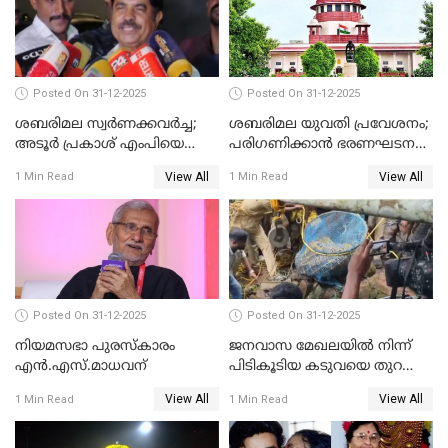
Posted On 31-12-2025
Posted On 31-12-2025
ശബരിമല സ്വര്‍ണക്കവര്‍ച്ച;
ശബരിമല യുവതി പ്രവേശനം;
അടൂര്‍ പ്രകാശ് എംപിയെ
പരിഗണിക്കാന്‍ ഭരണഘടന
ചോദ്യം ചെയ്യാൻ SIT
ബെഞ്ച്
View All
View All
1 Min Read
1 Min Read
Posted On 31-12-2025
Posted On 31-12-2025
നിയമസഭാ പുരസ്‌കാരം
ജനവാസ മേഖലയിൽ നിന്ന്
എൻ.എസ്.മാധവന്
പിടികൂടിയ കടുവയെ തുറന്നു
വിട്ടു
View All
View All
1 Min Read
1 Min Read