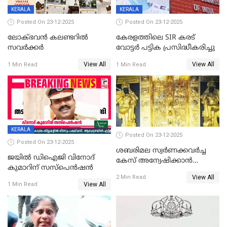
KERALA
KERALA
Posted On 23-12-2025
Posted On 23-12-2025
ലോക്ഭവൻ കലണ്ടറിൽ
കേരളത്തിലെ SIR കരട്
സവർക്കർ
വോട്ടര്‍ പട്ടിക പ്രസിദ്ധീകരിച്ചു
View All
View All
1 Min Read
1 Min Read
KERALA
Posted On 23-12-2025
Posted On 23-12-2025
ശബരിമല സ്വര്‍ണക്കവര്‍ച്ച
ജയിൽ ഡിഐജി വിനോദ്
കേസ് അന്വേഷിക്കാന്‍
കുമാറിന് സസ്പെൻഷൻ
തയ്യാറെന്ന് CBI
View All
2 Min Read
View All
1 Min Read