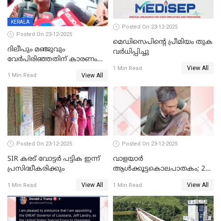
KERALA
Posted On 23-12-2025
Posted On 23-12-2025
മെഡിസെപിന്റെ പ്രീമിയം തുക
ദിലീപും മഞ്ജുവും
വർധിപ്പിച്ചു
വേർപിരിഞ്ഞതിന് കാരണം
View All
ദിലീപ് മഞ്ജുവിന് നൽകിയ ആ
1 Min Read
View All
1 Min Read
പഴയ മൊബൈലിൽ നിന്ന്
കണ്ടെത്തിയ ചാറ്റിൽ
നിന്നാണ്; എട്ടാം പ്രതിക്ക്
മോട്ടീവ് ഉണ്ടായിരുന്നെന്നും
അഡ്വ. ടി.ബി മിനി
Posted On 23-12-2025
Posted On 23-12-2025
SIR കരട് വോട്ടര്‍ പട്ടിക ഇന്ന്
വാളയാർ
പ്രസിദ്ധീകരിക്കും
ആൾക്കൂട്ടകൊലപാതകം; 2
പേർ കൂടി കസ്റ്റഡിയിൽ
View All
View All
1 Min Read
1 Min Read