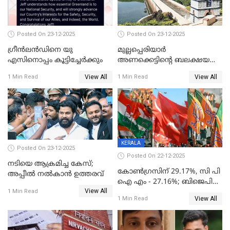
Posted On 23-12-2025
Posted On 23-12-2025
ഗ്രീന്‍ലന്‍ഡിനെ യു
മുല്ലപ്പെരിയാര്‍
എസിനൊപ്പം കൂട്ടിച്ചേര്‍ക്കും
അണക്കെട്ടിന്റെ ബലക്ഷയ
നിര്‍ണയം; പരിശോധന ഇന്ന്
View All
View All
1 Min Read
1 Min Read
തുടങ്ങും
KERALA
Posted On 23-12-2025
Posted On 22-12-2025
നടിയെ ആക്രമിച്ച കേസ്;
കോൺഗ്രസിന് 29.17%, സി പി
അപ്പീൽ നൽകാൻ ഉത്തരവ്
ഐ എം - 27.16%; ബിജെപി
View All
20% കടന്നത്
1 Min Read
View All
1 Min Read
തിരുവനന്തപുരത്ത് മാത്രം,
തദ്ദേശത്തിലെ യഥാർത്ഥ
കണക്ക് പുറത്ത്