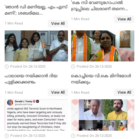
'കെ സി വേണുഗോപാല്‍
‘ഞാൻ ഡി മണിയല്ല, എം എസ്
ഗ്രൂപ്പിലെ ചിലരാണ് തന്നെ
മണി’; ശബരിമല
തഴഞ്ഞത്'; ലാലി ജെയിംസ്
View All
സ്വർണക്കവർച്ചയുമായി ഒരു
1 Min Read
View All
1 Min Read
ബന്ധവും ഇല്ലെന്ന് എസ്ഐടി
ചോദ്യം ചെയ്ത ദിണ്ടിഗലിലെ
വ്യവസായി
Posted On 26-12-2025
Posted On 26-12-2025
പാലായെ നയിക്കാന്‍ ദിയ
കൊച്ചിയെ വി.കെ മിനിമോള്‍
പുളിക്കക്കണ്ടം
നയിക്കും
View All
View All
1 Min Read
1 Min Read
Posted On 26-12-2025
Posted On 26-12-2025