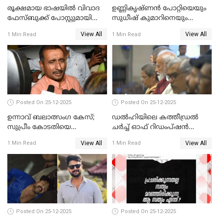
രൂക്ഷമായ ഭാഷയിൽ വിവാദ
ഉണ്ണികൃഷ്ണന്‍ പോറ്റിയെയും
ഫേസ്ബുക്ക് പോസ്റ്റുമായി
സുധീഷ് കുമാറിനെയും
നടൻ വിനായകൻ
വീണ്ടും ചോദ്യം ചെയ്ത് SIT
View All
View All
1 Min Read
1 Min Read
Posted On 25-12-2025
Posted On 25-12-2025
ഉന്നാവ് ബലാത്സംഗ കേസ്;
ഡൽഹിയിലെ കത്തീഡ്രൽ
സുപ്രീം കോടതിയെ
ചർച്ച് ഓഫ് റിഡംപ്ഷൻ
സമീപിക്കാനൊരുങ്ങി
സന്ദർശിച്ച് പ്രധാനമന്ത്രി
View All
View All
1 Min Read
1 Min Read
അതിജീവിത
Posted On 25-12-2025
Posted On 25-12-2025