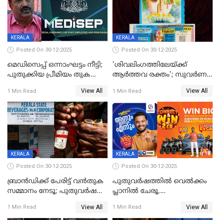
KERALA
KERALA
Posted On 30-12-2025
Posted On 30-12-2025
മെഡിസെപ്പ് ഒന്നാംഘട്ടം നീട്ടി;
'ശിവലിംഗത്തിലേയ്ക്ക്
പുതുക്കിയ പ്രീമിയം തുക
ആര്‍ത്തവ രക്തം'; സുവര്‍ണ
ഈടാക്കുക ജനുവരി 31
കേരളം ലോട്ടറിയിലെ
View All
View All
1 Min Read
1 Min Read
മുതൽ
ചിത്രത്തിനെതിരെ ഹിന്ദു
ഐക്യവേദി പരാതി നൽകി
KERALA
KERALA
Posted On 30-12-2025
Posted On 30-12-2025
ബ്രാൻഡിക്ക് പേരിട്ട് വൻതുക
പുതുവർഷത്തിൽ വെൽക്കം
സമ്മാനം നേടൂ; പുതുവർഷ
പ്ലാനിൽ ചേരൂ,
ഓഫറുമായി ബെവ്‌കോ
350എംപിപിഎസ് വേഗതയിൽ
View All
View All
1 Min Read
1 Min Read
ഇന്റർനെറ്റും ഒപ്പം കീയുടെ