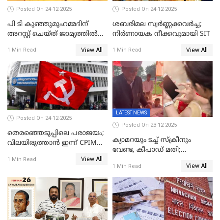
Posted On 24-12-2025
Posted On 24-12-2025
പി ടി കുഞ്ഞുമുഹമ്മദിന്
ശബരിമല സ്വര്‍ണ്ണക്കവര്‍ച്ച;
അറസ്റ്റ് ചെയ്ത് ജാമ്യത്തില്‍
നിർണായക നീക്കവുമായി SIT
വിട്ടു
View All
View All
1 Min Read
1 Min Read
LATEST NEWS
Posted On 24-12-2025
Posted On 23-12-2025
തെരഞ്ഞെടുപ്പിലെ പരാജയം;
ക്യാമറയും ടച്ച് സ്ക്രീനും
വിലയിരുത്താന്‍ ഇന്ന് CPIM
വേണ്ട, കീപാഡ് മതി;
യോഗം
View All
സ്ത്രീകൾക്ക് സ്മാർട്ട് ഫോൺ
1 Min Read
View All
1 Min Read
വിലക്കി രാജ്യത്തെ ഒരു
പഞ്ചായത്ത്