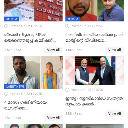
KERALA
KERALA
Posted On 22-12-2025
Posted On 22-12-2025
തീയതി നീട്ടണം; SIRൽ
അതിജീവിതയ്‌ക്കെതിരെ പ്രതി
തെരഞ്ഞെടുപ്പ് കമ്മീഷന്
മാർട്ടിന്റെ വീഡിയോ;
കത്തയച്ച് കേരളം
പ്രചരിപ്പിച്ച മൂന്നുപേർ
View All
View All
1 Min Read
1 Min Read
അറസ്റ്റിൽ; നൂറോളം
സൈറ്റുകളിൽ നിന്നും
വിഡിയോ നീക്കം ചെയ്യാനും
പൊലീസ്
LATEST NEWS
Posted On 22-12-2025
Posted On 22-12-2025
ഇന്ത്യ - ന്യൂസിലാൻഡ് സ്വതന്ത്ര
4 മാസം ഗർഭിണിയായ
വ്യാപാര കരാർ
യുവതിയെ
View All
വെട്ടിക്കൊലപ്പെടുത്തി
1 Min Read
View All
1 Min Read
പിതാവും സഹോദരനും;
ദുരഭിമാനക്കൊലയിൽ