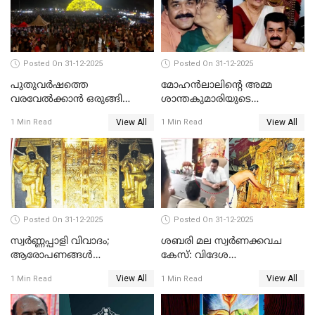
Posted On 31-12-2025
Posted On 31-12-2025
പുതുവര്‍ഷത്തെ
മോഹന്‍ലാലിന്റെ അമ്മ
വരവേല്‍ക്കാന്‍ ഒരുങ്ങി
ശാന്തകുമാരിയുടെ
ലോകം
സംസ്‌കാരം ഇന്ന്
View All
View All
1 Min Read
1 Min Read
Posted On 31-12-2025
Posted On 31-12-2025
സ്വർണ്ണപ്പാളി വിവാദം;
ശബരി മല സ്വർണക്കവച
ആരോപണങ്ങൾ
കേസ്: വിദേശ
അവസാനിക്കുന്നില്ല
വ്യവസായിയുടെ ആരോപണം
View All
View All
1 Min Read
1 Min Read
നിഷേധിച്ച് ഡി മണി