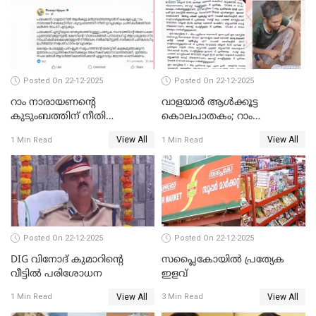
Posted On 22-12-2025
Posted On 22-12-2025
റാം നാരായണന്റെ
വാളയാർ ആൾക്കൂട്ട
കുടുംബത്തിന് നീതി
കൊലപാതകം; റാം
ഉറപ്പാക്കും; പിണറായി
നാരായണൻ നേരിട്ടത് ക്രൂര
View All
View All
1 Min Read
1 Min Read
വിജയന്‍
പീഡനം
Posted On 22-12-2025
Posted On 22-12-2025
DIG വിനോദ് കുമാറിന്റെ
സപ്ലൈകോയിൽ പ്രത്യേക
വീട്ടില്‍ പരിശോധന
ഇളവ്
View All
View All
1 Min Read
3 Min Read