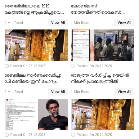
നൈജീരിയയിലെ ISIS
കോണ്‍ഗ്രസ്
കേന്ദ്രങ്ങളെ ആക്രമിച്ചുവെന്ന്
നേതാവിനെതിരെകേസ്;
ട്രംപ്
മുഖ്യമന്ത്രിയും ഉണ്ണികൃഷ്ണന്‍
View All
View All
1 Min Read
1 Min Read
പോറ്റിയും ഒപ്പമുള്ള AI ചിത്രം
പങ്കുവെച്ചു
Posted On 26-12-2025
Posted On 26-12-2025
ശബരിമല സ്വര്‍ണക്കവര്‍ച്ച;
രാജ്യത്ത് വര്‍ധിപ്പിച്ച ട്രെയിന്‍
ഡി മണിയെ ഇന്ന് ചോദ്യം
നിരക്ക് പ്രാബല്യത്തില്‍
ചെയ്യും
View All
View All
1 Min Read
1 Min Read
Posted On 25-12-2025
Posted On 25-12-2025