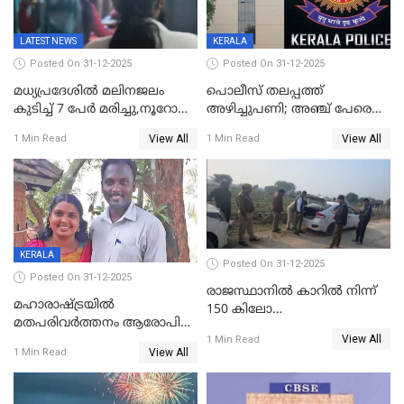
LATEST NEWS
KERALA
Posted On 31-12-2025
Posted On 31-12-2025
മധ്യപ്രദേശിൽ മലിനജലം
പൊലീസ് തലപ്പത്ത്
കുടിച്ച് 7 പേർ മരിച്ചു,നൂറോളം
അഴിച്ചുപണി; അഞ്ച് പേരെ
പേർ ഗുരുതരാവസ്ഥയിൽ
ഐജി റാങ്കിലേക്ക്
View All
View All
1 Min Read
1 Min Read
ഉയർത്തി,അജിതാ ബീഗം
ക്രൈംബ്രാഞ്ച് ഐജി,
എസ്.ശ്യാംസുന്ദർ
ഇന്റലിജൻസ് ഐജി
KERALA
Posted On 31-12-2025
Posted On 31-12-2025
രാജസ്ഥാനിൽ കാറിൽ നിന്ന്
മഹാരാഷ്ട്രയിൽ
150 കിലോ
മതപരിവർത്തനം ആരോപിച്ചു
സ്ഫോടകവസ്തുക്കൾ
View All
അറസ്റ്റിലായ മലയാളി
1 Min Read
പിടികൂടി
View All
1 Min Read
വൈദികനും ഭാര്യയ്ക്കും
ഉൾപ്പെടെ 11പേർക്കും ജാമ്യം