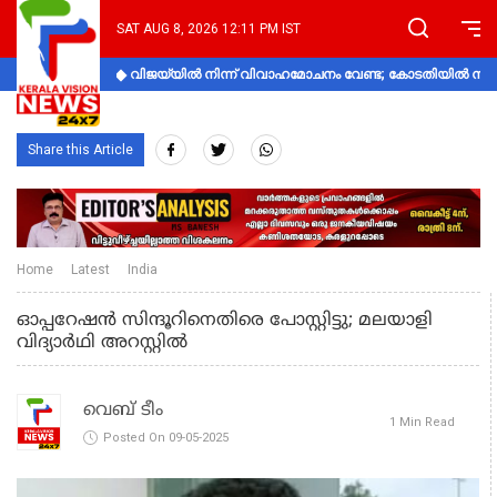
SAT AUG 8, 2026 12:11 PM IST
വിജയ്‌യിൽ നിന്ന് വിവാഹമോചനം വേണ്ട; കോടതിയിൽ നിലപാ
Share this Article
Home
Latest
India
ഓപ്പറേഷന്‍ സിന്ദൂറിനെതിരെ പോസ്റ്റിട്ടു; മലയാളി
വിദ്യാര്‍ഥി അറസ്റ്റില്‍
വെബ് ടീം
1 Min Read
Posted On 09-05-2025