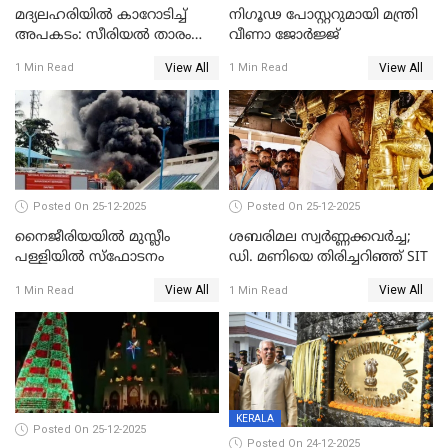
മദ്യലഹരിയിൽ കാറോടിച്ച്
നിഗൂഢ പോസ്റ്ററുമായി മന്ത്രി
അപകടം: സീരിയൽ താരം
വീണാ ജോർജ്ജ്
സിദ്ധാർത്ഥ് പ്രഭുവിനെതിരെ
View All
View All
1 Min Read
1 Min Read
കേസെടുത്തു
Posted On 25-12-2025
Posted On 25-12-2025
നൈജീരിയയിൽ മുസ്ലീം
ശബരിമല സ്വര്‍ണ്ണക്കവര്‍ച്ച;
പള്ളിയില്‍ സ്‌ഫോടനം
ഡി. മണിയെ തിരിച്ചറിഞ്ഞ് SIT
View All
View All
1 Min Read
1 Min Read
KERALA
Posted On 25-12-2025
Posted On 24-12-2025