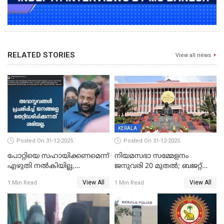
RELATED STORIES
View all news
KERALA
Posted On 31-12-2025
Posted On 31-12-2025
പോറ്റിയെ സഹായിക്കണമെന്ന്
നിയമസഭാ സമ്മേളനം
എഴുതി നൽകിയില്ല,
ജനുവരി 20 മുതല്‍; ബജറ്റ്
ജനങ്ങളെ
അവതരണം അവസാനവാരം;
View All
View All
1 Min Read
1 Min Read
തെറ്റിദ്ധരിപ്പിക്കരുത്,
മന്ത്രിസഭാ
സാങ്കൽപ്പിക കഥകൾ
യോഗതീരുമാനങ്ങൾ
പ്രചരിപ്പിക്കുന്നുവെന്നും
കടകംപള്ളി സുരേന്ദ്രൻ