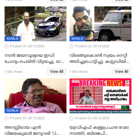
കഴിഞ്ഞതായി റിപ്പോർട്ട്
സംരക്ഷിച്ചത്
തിരിച്ചടിച്ചു',വെള്ളാപ്പള്ളിയെ
ന്യായീകരിക്കുന്നതിലും
CPIഎക്സിക്യൂട്ടീവിൽ
വിമർശനം
KERALA
KERALA
Posted On 29-12-2025
Posted On 29-12-2025
നടൻ ജയസൂര്യയെ ഇഡി
വിലങ്ങുകൊണ്ട് സ്വയം നെറ്റി
ചോദ്യം ചെയ്ത് വിട്ടയച്ചു, ഭാര്യ
അടിച്ചുപൊട്ടിച്ചു; കസ്റ്റഡിയിൽ
സരിതയുടെയും
എടുക്കുന്നതിനിടെ
View All
View All
1 Min Read
1 Min Read
മൊഴിയെടുത്തു
വധശ്രമക്കേസ് പ്രതി
വിലങ്ങുമായി രക്ഷപ്പെട്ടു;
വ്യാപക തെരച്ചിൽ
KERALA
Posted On 29-12-2025
Posted On 29-12-2025
അറസ്റ്റിലായ എൻ
യുഡിഎഫ് കള്ളപ്രചാര വേല
വിജയകുമാർ ജനുവരി 12
നടത്തി, ബിജെപി