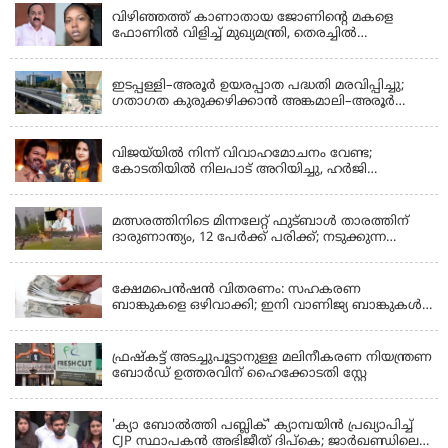
വിഴിഞ്ഞത്ത് കാണാതായ ജോണിന്റെ മകളെ
ഫോണിൽ വിളിച്ച് മുഖ്യമന്ത്രി, തെരച്ചിൽ
ഊർജിതമാക്കുമെന്ന് ഉറപ്പ് നൽകി; മന്ത്രി സിപി
KERALA
ജോൺ അഞ്ചുതെങ്ങിൽ; കടലിൽ
പോകുന്നവരെയും ഉൾപ്പെടുത്തി നാളെ ഊർജിത
ഇടപ്പള്ളി–അരൂർ ഉയരപ്പാത പദ്ധതി മരവിപ്പിച്ചു;
തെരച്ചിൽ
ഗതാഗത കുരുക്കഴിക്കാൻ അങ്കമാലി–അരൂർ
ബൈപാസ് പദ്ധതി വേഗത്തിലാക്കുമെന്ന് ഗഡ്കരി
LATEST NEWS
വിജയ്‌യിൽ നിന്ന് വിവാഹമോചനം വേണ്ട;
കോടതിയിൽ നിലപാട് അറിയിച്ചു, ഹർജി
പിൻവലിക്കുന്നെന്ന് സംഗീത
LATEST NEWS
മത്സരത്തിനിടെ മിന്നലേറ്റ് ഫുട്‌ബാൾ താരത്തിന്
ദാരുണാന്ത്യം, 12 പേർക്ക് പരിക്ക്; നടുക്കുന്ന
വീഡിയോ
KERALA
ക്ഷേമപെൻഷൻ വിതരണം: സഹകരണ
ബാങ്കുകളെ ഒഴിവാക്കി; ഇനി വാണിജ്യ ബാങ്കുകൾ
മാത്രം
KERALA
ഫ്രഷ്‌കട്ട് അടച്ചുപൂട്ടാനുള്ള മലിനീകരണ നിയന്ത്രണ
ബോർഡ് ഉത്തരവിന് ഹൈക്കോടതി സ്റ്റേ
KERALA
'ക്യാ ബോൽത്തി പബ്ലിക്' ക്യാമ്പയിൻ പ്രഖ്യാപിച്ച്
CJP സ്ഥാപകൻ അഭിജീത് ദിപ്കെ; ജാർഖണ്ഡിലെ