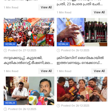
പ്രതി, 23 പേരെ പ്രതി ചേർത്ത്
View All
1 Min Read
കുറ്റപത്രം സമർപ്പിച്ചു
View All
1 Min Read
KERALA
KERALA
Posted On 27-12-2025
Posted On 26-12-2025
നറുക്കെടുപ്പ്, കൂട്ടരാജി,
ക്രിസ്മസിന് ബെവ്‌കോയിൽ
കുതികാൽവെട്ട്,ഭീഷണി,മലബാറിലാകട്ടെ
ഇത്തവണയും റെക്കോഡ്
ട്വിസ്റ്റോട് ട്വിസ്റ്റും; അടിമുടി
വിൽപ്പന;കഴിഞ്ഞവർഷത്തേക്ക
View All
View All
1 Min Read
1 Min Read
നാടകീയമായി പഞ്ചായത്ത്
53 കോടി രൂപയുടെ അധിക
പ്രസിഡന്‍റ് തെരഞ്ഞെടുപ്പ്
വിൽപ്പന; മലയാളി കുടിച്ചു
തീർത്തത് 333 കോടിയുടെ
മദ്യം
KERALA
Posted On 26-12-2025
Posted On 26-12-2025