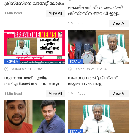
ക്രിസ്മസിനെ വരവേറ്റ് ലോകം
ലോക്ഭവൻ ജീവനക്കാർക്ക്
View All
ക്രിസ്മസിന് അവധി ഇല്ല;
1 Min Read
ഹാജരാവാൻ ഉത്തരവ്
View All
1 Min Read
KERALA
KERALA
Posted On 24-12-2025
Posted On 24-12-2025
സംസ്ഥാനത്ത് പുതിയ
സംസ്ഥാനത്ത് ‘ക്രിസ്മസ്
തിരിച്ചറിയല്‍ രേഖ; ഫോട്ടോ
ആഘോഷങ്ങളെ
പതിപ്പിച്ച നേറ്റിവിറ്റി കാര്‍ഡ്
കടന്നാക്രമിയ്ക്കുന്നു; എല്ലാ
View All
View All
1 Min Read
1 Min Read
നല്‍കുമെന്ന് മുഖ്യമന്ത്രി; SIR
ആക്രമണങ്ങൾക്കും പിന്നിലും
ഹെല്‍പ് ഡസ്‌കുകള്‍
സംഘപരിവാർ’; മുഖ്യമന്ത്രി
ആരംഭിക്കാന്‍ മന്ത്രിസഭാ
യോഗ തീരുമാനം
KERALA