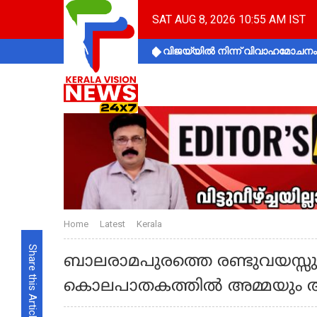
SAT AUG 8, 2026 10:55 AM IST
വിജയ്‌യിൽ നിന്ന് വിവാഹമോചനം 
Home
Latest
Kerala
Share this Article
ബാലരാമപുരത്തെ രണ്ടുവയസ്സ
കൊലപാതകത്തില്‍ അമ്മയും അറസ