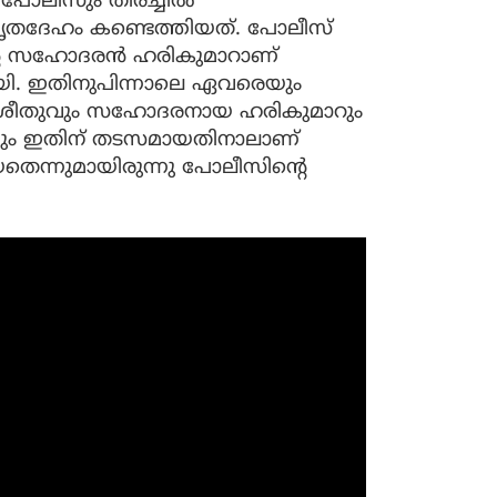
ും പോലീസും തിരച്ചില്‍
് മൃതദേഹം കണ്ടെത്തിയത്. പോലീസ്
്റെ സഹോദരന്‍ ഹരികുമാറാണ്
യി. ഇതിനുപിന്നാലെ ഏവരെയും
നു. ശ്രീതുവും സഹോദരനായ ഹരികുമാറും
നതായും ഇതിന് തടസമായതിനാലാണ്
തെന്നുമായിരുന്നു പോലീസിന്റെ