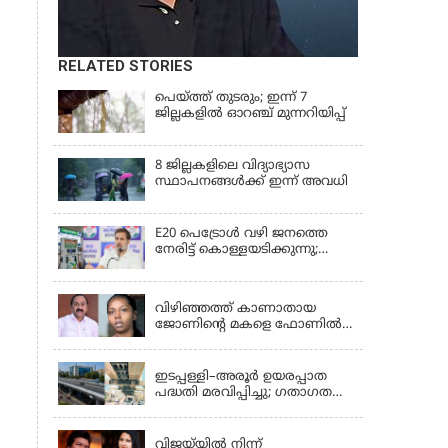
RELATED STORIES
പെയ്ത്ത് തുടരും; ഇന്ന് 7
ജില്ലകളില്‍ ഓറഞ്ച് മുന്നറിയിപ്പ്
8 ജില്ലകളിലെ വിദ്യാഭ്യാസ
സ്ഥാപനങ്ങള്‍ക്ക് ഇന്ന് അവധി
E20 പെട്രോൾ വഴി ജനത്തെ
നേരിട്ട് കൊള്ളയടിക്കുന്നു;
വാഹനങ്ങൾ നശിപ്പിക്കുന്നു,
KERALA
ജീവിതങ്ങൾ
നശിപ്പിക്കുന്നുവെന്നും രാഹുൽ
വിഴിഞ്ഞത്ത് കാണാതായ
ഗാന്ധി
ജോണിന്റെ മകളെ ഫോണിൽ
വിളിച്ച് മുഖ്യമന്ത്രി, തെരച്ചിൽ
KERALA
ഊർജിതമാക്കുമെന്ന് ഉറപ്പ്
നൽകി; മന്ത്രി സിപി ജോൺ
ഇടപ്പള്ളി–അരൂർ ഉയരപ്പാത
അഞ്ചുതെങ്ങിൽ; കടലിൽ
പദ്ധതി മരവിപ്പിച്ചു; ഗതാഗത
പോകുന്നവരെയും ഉൾപ്പെടുത്തി
കുരുക്കഴിക്കാൻ അങ്കമാലി–
LATEST NEWS
നാളെ ഊർജിത തെരച്ചിൽ
അരൂർ ബൈപാസ് പദ്ധതി
വേഗത്തിലാക്കുമെന്ന് ഗഡ്കരി
വിജയ്‌യിൽ നിന്ന്