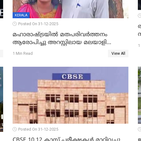
KERALA
Posted On 31-12-2025
മഹാരാഷ്ട്രയിൽ മതപരിവർത്തനം
ആരോപിച്ചു അറസ്റ്റിലായ മലയാളി
1
വൈദികനും ഭാര്യയ്ക്കും ഉൾപ്പെടെ
1 Min Read
View All
11പേർക്കും ജാമ്യം
Posted On 31-12-2025
CBSE 10,12 ക്ലാസ് പരീക്ഷകള്‍ മാറ്റിവച്ചു
ജ