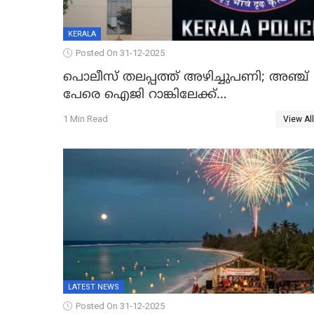
KERALA
Posted On 31-12-2025
പൊലീസ് തലപ്പത്ത് അഴിച്ചുപണി; അഞ്ച്
പേരെ ഐജി റാങ്കിലേക്ക്
ഉയർത്തി,അജിതാ ബീഗം ക്രൈംബ്രാഞ്ച്
1 Min Read
View All
ഐജി, എസ്.ശ്യാംസുന്ദർ ഇന്റലിജൻസ്
ഐജി
LATEST NEWS
Posted On 31-12-2025