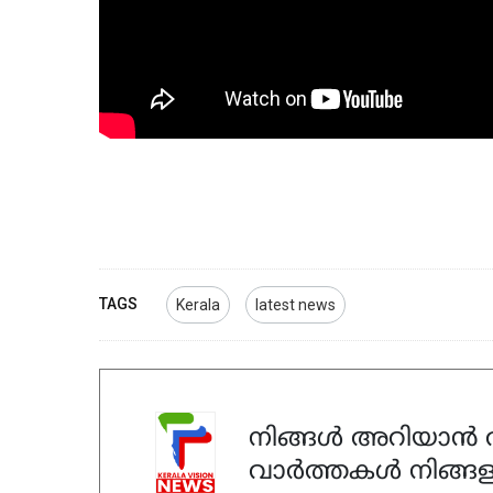
TAGS
Kerala
latest news
നിങ്ങൾ അറിയാൻ ആ
വാർത്തകൾ നിങ്ങള