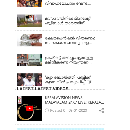
വിവാഹമോചനം വേണ്ട;
കോടതിയിൽ നിലപാട്
LATEST NEWS
അറിയിച്ചു, ഹർജി
പിൻവലിക്കുന്നെന്ന് സംഗീത
മത്സരത്തിനിടെ മിന്നലേറ്റ്
ഫുട്‌ബാൾ താരത്തിന്
ദാരുണാന്ത്യം, 12 പേർക്ക്
KERALA
പരിക്ക്; നടുക്കുന്ന വീഡിയോ
ക്ഷേമപെൻഷൻ വിതരണം:
സഹകരണ ബാങ്കുകളെ
ഒഴിവാക്കി; ഇനി വാണിജ്യ
KERALA
ബാങ്കുകൾ മാത്രം
ഫ്രഷ്‌കട്ട് അടച്ചുപൂട്ടാനുള്ള
മലിനീകരണ നിയന്ത്രണ
ബോർഡ് ഉത്തരവിന്
KERALA
ഹൈക്കോടതി സ്റ്റേ
'ക്യാ ബോൽത്തി പബ്ലിക്'
ക്യാമ്പയിൻ പ്രഖ്യാപിച്ച് CJP
സ്ഥാപകൻ അഭിജീത് ദിപ്കെ;
LATEST LATEST VIDEOS
ജാർഖണ്ഡിലെ വിദ്യാർത്ഥി
പ്രക്ഷോഭത്തിലും മറുപടി
KERALAVISION NEWS
MALAYALAM 24X7 LIVE: KERALA
UPDATES & BREAKING NEWS
Posted On 03-01-2023