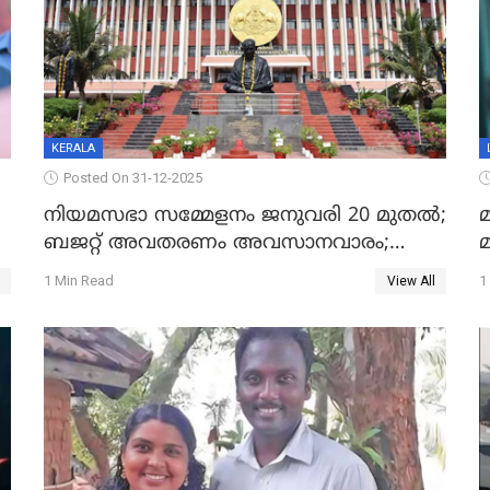
KERALA
Posted On 31-12-2025
നിയമസഭാ സമ്മേളനം ജനുവരി 20 മുതല്‍;
മ
ബജറ്റ് അവതരണം അവസാനവാരം;
മന്ത്രിസഭാ യോഗതീരുമാനങ്ങൾ
1 Min Read
1
View All