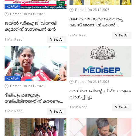
KERALA
Posted On 23-12-2025
Posted On 23-12-2025
ശബരിമല സ്വര്‍ണക്കവര്‍ച്ച
ജയിൽ ഡിഐജി വിനോദ്
കേസ് അന്വേഷിക്കാന്‍
കുമാറിന് സസ്പെൻഷൻ
തയ്യാറെന്ന് CBI
View All
2 Min Read
View All
1 Min Read
KERALA
Posted On 23-12-2025
Posted On 23-12-2025
മെഡിസെപിന്റെ പ്രീമിയം തുക
ദിലീപും മഞ്ജുവും
വർധിപ്പിച്ചു
വേർപിരിഞ്ഞതിന് കാരണം
View All
ദിലീപ് മഞ്ജുവിന് നൽകിയ ആ
1 Min Read
View All
1 Min Read
പഴയ മൊബൈലിൽ നിന്ന്
കണ്ടെത്തിയ ചാറ്റിൽ
നിന്നാണ്; എട്ടാം പ്രതിക്ക്
മോട്ടീവ് ഉണ്ടായിരുന്നെന്നും