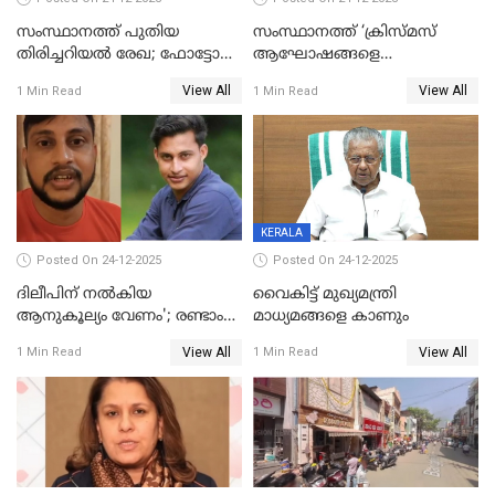
സംസ്ഥാനത്ത് പുതിയ
സംസ്ഥാനത്ത് ‘ക്രിസ്മസ്
തിരിച്ചറിയല്‍ രേഖ; ഫോട്ടോ
ആഘോഷങ്ങളെ
പതിപ്പിച്ച നേറ്റിവിറ്റി കാര്‍ഡ്
കടന്നാക്രമിയ്ക്കുന്നു; എല്ലാ
View All
View All
1 Min Read
1 Min Read
നല്‍കുമെന്ന് മുഖ്യമന്ത്രി; SIR
ആക്രമണങ്ങൾക്കും പിന്നിലും
ഹെല്‍പ് ഡസ്‌കുകള്‍
സംഘപരിവാർ’; മുഖ്യമന്ത്രി
ആരംഭിക്കാന്‍ മന്ത്രിസഭാ
യോഗ തീരുമാനം
KERALA
Posted On 24-12-2025
Posted On 24-12-2025
ദിലീപിന് നല്‍കിയ
വൈകിട്ട് മുഖ്യമന്ത്രി
ആനുകൂല്യം വേണം'; രണ്ടാം
മാധ്യമങ്ങളെ കാണും
പ്രതി മാര്‍ട്ടിന്‍
View All
View All
1 Min Read
1 Min Read
ഹൈക്കോടതിയില്‍