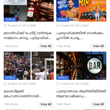
KERALA
KERALA
Posted On 30-12-2025
Posted On 30-12-2025
ബ്രാൻഡിക്ക് പേരിട്ട് വൻതുക
പുതുവർഷത്തിൽ വെൽക്കം
സമ്മാനം നേടൂ; പുതുവർഷ
പ്ലാനിൽ ചേരൂ,
ഓഫറുമായി ബെവ്‌കോ
350എംപിപിഎസ് വേഗതയിൽ
View All
View All
1 Min Read
1 Min Read
ഇന്റർനെറ്റും ഒപ്പം കീയുടെ
മെഗാ പ്ലാൻ സൗജന്യം; ഒപ്പം
വരിക്കാർക്ക് 200 ടിവി, 100 EV
ബൈക്കുകൾ, ബമ്പർ
സമ്മാനമായി EV കാർ
ഉൾപ്പെടെ 2 കോടി രൂപയുടെ
സമ്മാനപദ്ധതിയും
KERALA
KERALA
Posted On 30-12-2025
Posted On 30-12-2025
മകരവിളക്ക്
പുതുവത്സരം ആടിത്തിമിർത്ത്
മഹോത്സവത്തിനായി
ആഘോഷിക്കാം;
ശബരിമല നട തുറന്നു;
ബാറുകള്‍ക്ക് 12 മണി വരെ
View All
View All
1 Min Read
1 Min Read
സന്നിധാനത്ത് വൻ
പ്രവര്‍ത്തനാനുമതി