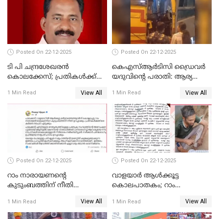
അംഗമാകാനില്ലെന്നും
UDFലേക്കില്ലെന്നും
വിഷ്ണുപുരം ചന്ദ്രശേഖരൻ
Posted On 22-12-2025
Posted On 22-12-2025
ടി പി ചന്ദ്രശേഖരന്‍
കെഎസ്ആർടിസി ഡ്രൈവർ
കൊലക്കേസ്; പ്രതികള്‍ക്ക്
യദുവിന്റെ പരാതി: ആര്യ
വീണ്ടും പരോള്‍
രാജേന്ദ്രനും സച്ചിൻ ദേവിനും
View All
View All
1 Min Read
1 Min Read
കോടതി നോട്ടീസ്
Posted On 22-12-2025
Posted On 22-12-2025
റാം നാരായണന്റെ
വാളയാർ ആൾക്കൂട്ട
കുടുംബത്തിന് നീതി
കൊലപാതകം; റാം
ഉറപ്പാക്കും; പിണറായി
നാരായണൻ നേരിട്ടത് ക്രൂര
View All
View All
1 Min Read
1 Min Read
വിജയന്‍
പീഡനം