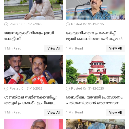
Posted On 31-12-2025
Posted On 31-12-2025
ജയസൂര്യക്ക് വീണ്ടും ഇഡി
കേരളവിഷനെ പ്രശംസിച്ച്
നോട്ടീസ്
മന്ത്രി കെബി ഗണേഷ് കുമാര്‍
View All
View All
1 Min Read
1 Min Read
Posted On 31-12-2025
Posted On 31-12-2025
ശബരിമല സ്വര്‍ണക്കവര്‍ച്ച;
ശബരിമല യുവതി പ്രവേശനം;
അടൂര്‍ പ്രകാശ് എംപിയെ
പരിഗണിക്കാന്‍ ഭരണഘടന
ചോദ്യം ചെയ്യാൻ SIT
ബെഞ്ച്
View All
View All
1 Min Read
1 Min Read