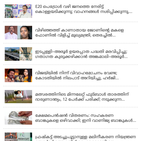
E20 പെട്രോൾ വഴി ജനത്തെ നേരിട്ട്
കൊള്ളയടിക്കുന്നു; വാഹനങ്ങൾ നശിപ്പിക്കുന്നു,
ജീവിതങ്ങൾ നശിപ്പിക്കുന്നുവെന്നും രാഹുൽ ഗാന്ധി
KERALA
വിഴിഞ്ഞത്ത് കാണാതായ ജോണിന്റെ മകളെ
ഫോണിൽ വിളിച്ച് മുഖ്യമന്ത്രി, തെരച്ചിൽ
ഊർജിതമാക്കുമെന്ന് ഉറപ്പ് നൽകി; മന്ത്രി സിപി
KERALA
ജോൺ അഞ്ചുതെങ്ങിൽ; കടലിൽ
പോകുന്നവരെയും ഉൾപ്പെടുത്തി നാളെ ഊർജിത
ഇടപ്പള്ളി–അരൂർ ഉയരപ്പാത പദ്ധതി മരവിപ്പിച്ചു;
തെരച്ചിൽ
ഗതാഗത കുരുക്കഴിക്കാൻ അങ്കമാലി–അരൂർ
ബൈപാസ് പദ്ധതി വേഗത്തിലാക്കുമെന്ന് ഗഡ്കരി
LATEST NEWS
വിജയ്‌യിൽ നിന്ന് വിവാഹമോചനം വേണ്ട;
കോടതിയിൽ നിലപാട് അറിയിച്ചു, ഹർജി
പിൻവലിക്കുന്നെന്ന് സംഗീത
LATEST NEWS
മത്സരത്തിനിടെ മിന്നലേറ്റ് ഫുട്‌ബാൾ താരത്തിന്
ദാരുണാന്ത്യം, 12 പേർക്ക് പരിക്ക്; നടുക്കുന്ന
വീഡിയോ
KERALA
ക്ഷേമപെൻഷൻ വിതരണം: സഹകരണ
ബാങ്കുകളെ ഒഴിവാക്കി; ഇനി വാണിജ്യ ബാങ്കുകൾ
മാത്രം
KERALA
ഫ്രഷ്‌കട്ട് അടച്ചുപൂട്ടാനുള്ള മലിനീകരണ നിയന്ത്രണ