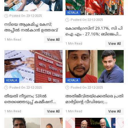
KERALA
Posted On 23-12-2025
Posted On 22-12-2025
നടിയെ ആക്രമിച്ച കേസ്;
കോൺഗ്രസിന് 29.17%, സി പി
അപ്പീൽ നൽകാൻ ഉത്തരവ്
ഐ എം - 27.16%; ബിജെപി
View All
20% കടന്നത്
1 Min Read
View All
1 Min Read
തിരുവനന്തപുരത്ത് മാത്രം,
തദ്ദേശത്തിലെ യഥാർത്ഥ
കണക്ക് പുറത്ത്
KERALA
KERALA
Posted On 22-12-2025
Posted On 22-12-2025
തീയതി നീട്ടണം; SIRൽ
അതിജീവിതയ്‌ക്കെതിരെ പ്രതി
തെരഞ്ഞെടുപ്പ് കമ്മീഷന്
മാർട്ടിന്റെ വീഡിയോ;
കത്തയച്ച് കേരളം
പ്രചരിപ്പിച്ച മൂന്നുപേർ
View All
View All
1 Min Read
1 Min Read
അറസ്റ്റിൽ; നൂറോളം
സൈറ്റുകളിൽ നിന്നും
വിഡിയോ നീക്കം ചെയ്യാനും