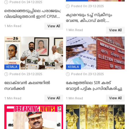
Posted On 24-12-2025
Posted On 23-12-2025
തെരഞ്ഞെടുപ്പിലെ പരാജയം;
ക്യാമറയും ടച്ച് സ്ക്രീനും
വിലയിരുത്താന്‍ ഇന്ന് CPIM
വേണ്ട, കീപാഡ് മതി;
യോഗം
View All
സ്ത്രീകൾക്ക് സ്മാർട്ട് ഫോൺ
1 Min Read
View All
1 Min Read
വിലക്കി രാജ്യത്തെ ഒരു
പഞ്ചായത്ത്
KERALA
KERALA
Posted On 23-12-2025
Posted On 23-12-2025
ലോക്ഭവൻ കലണ്ടറിൽ
കേരളത്തിലെ SIR കരട്
സവർക്കർ
വോട്ടര്‍ പട്ടിക പ്രസിദ്ധീകരിച്ചു
View All
View All
1 Min Read
1 Min Read