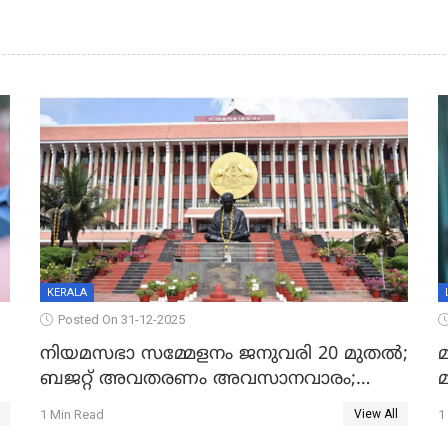
KERALA
Posted On 31-12-2025
നിയമസഭാ സമ്മേളനം ജനുവരി 20 മുതല്‍;
മ
ബജറ്റ് അവതരണം അവസാനവാരം;
മന്ത്രിസഭാ യോഗതീരുമാനങ്ങൾ
1 Min Read
1
View All