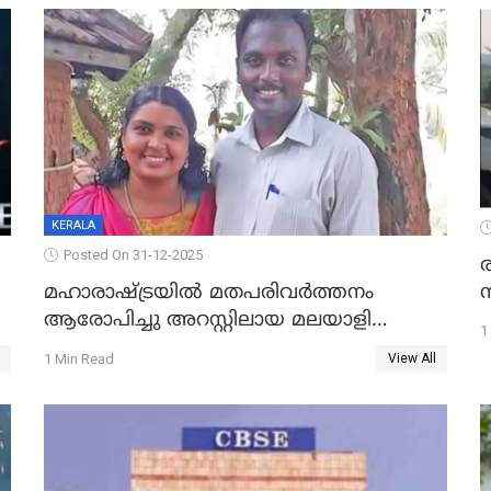
KERALA
Posted On 31-12-2025
മഹാരാഷ്ട്രയിൽ മതപരിവർത്തനം
ആരോപിച്ചു അറസ്റ്റിലായ മലയാളി
1
വൈദികനും ഭാര്യയ്ക്കും ഉൾപ്പെടെ
1 Min Read
View All
11പേർക്കും ജാമ്യം