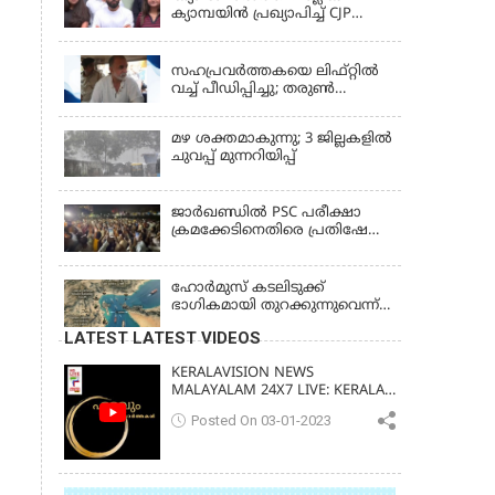
ക്യാമ്പയിൻ പ്രഖ്യാപിച്ച് CJP
സ്ഥാപകൻ അഭിജീത് ദിപ്കെ;
LATEST NEWS
ജാർഖണ്ഡിലെ വിദ്യാർത്ഥി
പ്രക്ഷോഭത്തിലും മറുപടി
സഹപ്രവർത്തകയെ ലിഫ്റ്റിൽ
വച്ച് പീഡിപ്പിച്ചു; തരുൺ
തേജ്‌പാലിന് 10 വർഷം തടവ്
മഴ ശക്തമാകുന്നു; 3 ജില്ലകളിൽ
ചുവപ്പ് മുന്നറിയിപ്പ്
ജാര്‍ഖണ്ഡില്‍ PSC പരീക്ഷാ
ക്രമക്കേടിനെതിരെ പ്രതിഷേധം;
ചര്‍ച്ചക്ക് തുടക്കമിട്ട് സർക്കാർ
ഹോര്‍മുസ് കടലിടുക്ക്
ഭാഗികമായി തുറക്കുന്നുവെന്ന്
റിപ്പോര്‍ട്ട്
LATEST LATEST VIDEOS
KERALAVISION NEWS
MALAYALAM 24X7 LIVE: KERALA
UPDATES & BREAKING NEWS
Posted On 03-01-2023