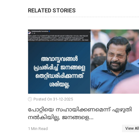
RELATED STORIES
Posted On 31-12-2025
പോറ്റിയെ സഹായിക്കണമെന്ന് എഴുതി
നൽകിയില്ല, ജനങ്ങളെ
തെറ്റിദ്ധരിപ്പിക്കരുത്, സാങ്കൽപ്പിക
1 Min Read
View All
കഥകൾ പ്രചരിപ്പിക്കുന്നുവെന്നും