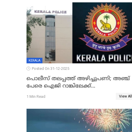
കടകംപള്ളി സുരേന്ദ്രൻ
KERALA
Posted On 31-12-2025
പൊലീസ് തലപ്പത്ത് അഴിച്ചുപണി; അഞ്ച്
പേരെ ഐജി റാങ്കിലേക്ക്
ഉയർത്തി,അജിതാ ബീഗം ക്രൈംബ്രാഞ്ച്
1 Min Read
View All
ഐജി, എസ്.ശ്യാംസുന്ദർ ഇന്റലിജൻസ്
ഐജി