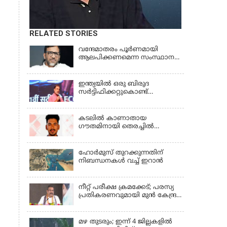
RELATED STORIES
വന്ദേമാതരം പൂര്‍ണമായി
ആലപിക്കണമെന്ന സംസ്ഥാന
സര്‍ക്കാര്‍ നിര്‍ദേശം
അപലപനീയം | JAMAAT-E-
ISLAMI
ഇന്ത്യയില്‍ ഒരു ബിരുദ
സര്‍ട്ടിഫിക്കറ്റുകൊണ്ട്
യാതൊരു പ്രയോജനവുമില്ല;
RAHUL GANDHI
കടലിൽ കാണാതായ
ഗൗതമിനായി തെരച്ചിൽ
ഊർജിതം
ഹോര്‍മുസ് തുറക്കുന്നതിന്
നിബന്ധനകള്‍ വച്ച് ഇറാന്‍
നീറ്റ് പരീക്ഷ ക്രമക്കേട്; പരസ്യ
പ്രതികരണവുമായി മുൻ കേന്ദ്ര
വിദ്യാഭ്യാസ മന്ത്രി
മഴ തുടരും; ഇന്ന് 4 ജില്ലകളില്‍