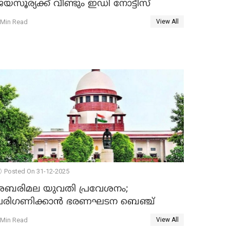
യസൂര്യക്ക് വീണ്ടും ഇഡി നോട്ടീസ്
 Min Read
View All
Posted On 31-12-2025
ശബരിമല യുവതി പ്രവേശനം;
പരിഗണിക്കാന്‍ ഭരണഘടന ബെഞ്ച്
 Min Read
View All