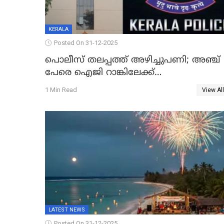
KERALA
Posted On 31-12-2025
പൊലീസ് തലപ്പത്ത് അഴിച്ചുപണി; അഞ്ച്
പേരെ ഐജി റാങ്കിലേക്ക്
ഉയർത്തി,അജിതാ ബീഗം ക്രൈംബ്രാഞ്ച്
1 Min Read
View All
ഐജി, എസ്.ശ്യാംസുന്ദർ ഇന്റലിജൻസ്
ഐജി
LATEST NEWS
Posted On 31-12-2025