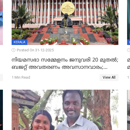
KERALA
Posted On 31-12-2025
നിയമസഭാ സമ്മേളനം ജനുവരി 20 മുതല്‍;
മ
ബജറ്റ് അവതരണം അവസാനവാരം;
മന്ത്രിസഭാ യോഗതീരുമാനങ്ങൾ
1 Min Read
1
View All