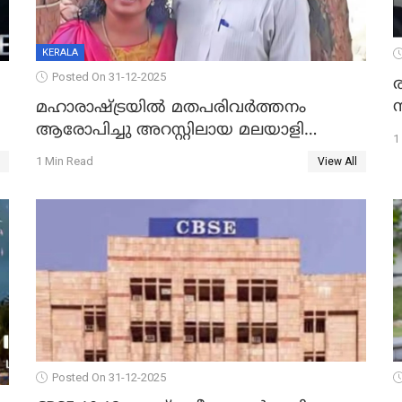
KERALA
Posted On 31-12-2025
മഹാരാഷ്ട്രയിൽ മതപരിവർത്തനം
ആരോപിച്ചു അറസ്റ്റിലായ മലയാളി
1
വൈദികനും ഭാര്യയ്ക്കും ഉൾപ്പെടെ
1 Min Read
View All
11പേർക്കും ജാമ്യം
Posted On 31-12-2025