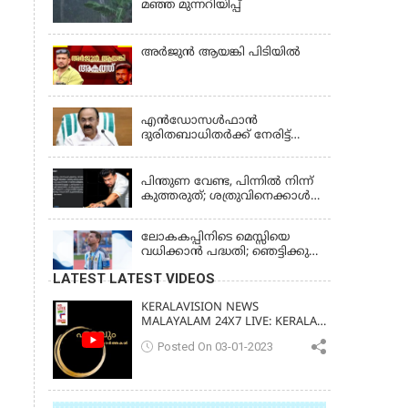
മഞ്ഞ മുന്നറിയിപ്പ്
അര്‍ജുന്‍ ആയങ്കി പിടിയില്‍
KERALA
എന്‍ഡോസള്‍ഫാന്‍
ദുരിതബാധിതർക്ക് നേരിട്ട്
സാമ്പത്തിക ആശ്വാസം;
KERALA
'സ്‌നേഹസാന്ത്വനം' പദ്ധതി
പ്രവർത്തനങ്ങൾക്ക് 14.40
പിന്തുണ വേണ്ട, പിന്നില്‍ നിന്ന്
കോടിയുടെ ഭരണാനുമതി
കുത്തരുത്; ശത്രുവിനെക്കാള്‍
വലിയ ശ്രതുവായാണ് എന്നെ
കണ്ടത്; എം വി
ലോകകപ്പിനിടെ മെസ്സിയെ
ജയരാജനെതിരെ അര്‍ജുന്‍
വധിക്കാൻ പദ്ധതി; ഞെട്ടിക്കുന്ന
ആയങ്കി
പൊലീസ് സുരക്ഷാ
LATEST LATEST VIDEOS
രേഖകള്‍;ആറായിരത്തിലധികം
ഭീഷണി സന്ദേശങ്ങൾ ലഭിച്ചെന്ന്
KERALAVISION NEWS
ഫ്രഞ്ച് റഫറി
MALAYALAM 24X7 LIVE: KERALA
UPDATES & BREAKING NEWS
Posted On 03-01-2023