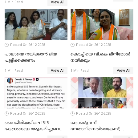
View All
1 Min Read
ബന്ധവും ഇല്ലെന്ന് എസ്ഐടി
ചോദ്യം ചെയ്ത ദിണ്ടിഗലിലെ
വ്യവസായി
Posted On 26-12-2025
Posted On 26-12-2025
പാലായെ നയിക്കാന്‍ ദിയ
കൊച്ചിയെ വി.കെ മിനിമോള്‍
പുളിക്കക്കണ്ടം
നയിക്കും
View All
View All
1 Min Read
1 Min Read
Posted On 26-12-2025
Posted On 26-12-2025
നൈജീരിയയിലെ ISIS
കോണ്‍ഗ്രസ്
കേന്ദ്രങ്ങളെ ആക്രമിച്ചുവെന്ന്
നേതാവിനെതിരെകേസ്;
ട്രംപ്
മുഖ്യമന്ത്രിയും ഉണ്ണികൃഷ്ണന്‍