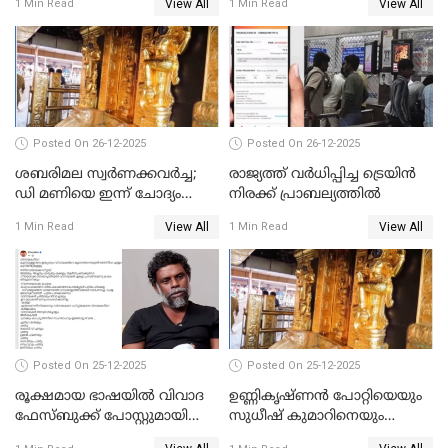
View All
View All
1 Min Read
1 Min Read
പോറ്റിയും ഒപ്പമുള്ള AI ചിത്രം
പങ്കുവെച്ചു
Posted On 26-12-2025
Posted On 26-12-2025
ശബരിമല സ്വര്‍ണക്കവര്‍ച്ച;
രാജ്യത്ത് വര്‍ധിപ്പിച്ച ട്രെയിന്‍
ഡി മണിയെ ഇന്ന് ചോദ്യം
നിരക്ക് പ്രാബല്യത്തില്‍
ചെയ്യും
View All
View All
1 Min Read
1 Min Read
Posted On 25-12-2025
Posted On 25-12-2025
രൂക്ഷമായ ഭാഷയിൽ വിവാദ
ഉണ്ണികൃഷ്ണന്‍ പോറ്റിയെയും
ഫേസ്ബുക്ക് പോസ്റ്റുമായി
സുധീഷ് കുമാറിനെയും
നടൻ വിനായകൻ
വീണ്ടും ചോദ്യം ചെയ്ത് SIT