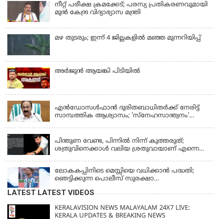
നീറ്റ് പരീക്ഷ ക്രമക്കേട്; പരസ്യ പ്രതികരണവുമായി
മുൻ കേന്ദ്ര വിദ്യാഭ്യാസ മന്ത്രി
മഴ തുടരും; ഇന്ന് 4 ജില്ലകളില്‍ മഞ്ഞ മുന്നറിയിപ്പ്
അര്‍ജുന്‍ ആയങ്കി പിടിയില്‍
KERALA
എന്‍ഡോസള്‍ഫാന്‍ ദുരിതബാധിതർക്ക് നേരിട്ട്
സാമ്പത്തിക ആശ്വാസം; 'സ്‌നേഹസാന്ത്വനം'
പദ്ധതി പ്രവർത്തനങ്ങൾക്ക് 14.40 കോടിയുടെ
KERALA
ഭരണാനുമതി
പിന്തുണ വേണ്ട, പിന്നില്‍ നിന്ന് കുത്തരുത്;
ശത്രുവിനെക്കാള്‍ വലിയ ശ്രതുവായാണ് എന്നെ
കണ്ടത്; എം വി ജയരാജനെതിരെ അര്‍ജുന്‍
ആയങ്കി
ലോകകപ്പിനിടെ മെസ്സിയെ വധിക്കാൻ പദ്ധതി;
ഞെട്ടിക്കുന്ന പൊലീസ് സുരക്ഷാ
രേഖകള്‍;ആറായിരത്തിലധികം ഭീഷണി
LATEST LATEST VIDEOS
സന്ദേശങ്ങൾ ലഭിച്ചെന്ന് ഫ്രഞ്ച് റഫറി
KERALAVISION NEWS MALAYALAM 24X7 LIVE:
KERALA UPDATES & BREAKING NEWS