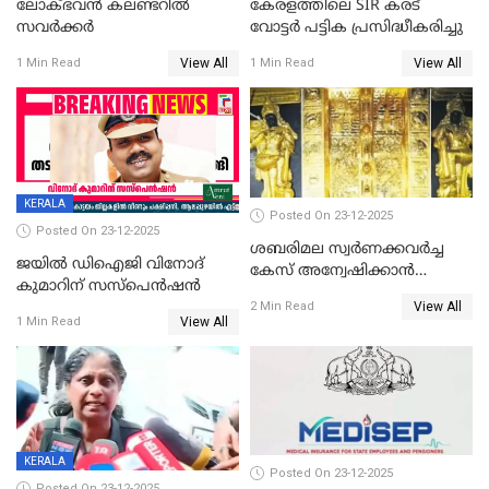
ലോക്ഭവൻ കലണ്ടറിൽ
കേരളത്തിലെ SIR കരട്
സവർക്കർ
വോട്ടര്‍ പട്ടിക പ്രസിദ്ധീകരിച്ചു
View All
View All
1 Min Read
1 Min Read
KERALA
Posted On 23-12-2025
Posted On 23-12-2025
ശബരിമല സ്വര്‍ണക്കവര്‍ച്ച
ജയിൽ ഡിഐജി വിനോദ്
കേസ് അന്വേഷിക്കാന്‍
കുമാറിന് സസ്പെൻഷൻ
തയ്യാറെന്ന് CBI
View All
2 Min Read
View All
1 Min Read
KERALA
Posted On 23-12-2025
Posted On 23-12-2025