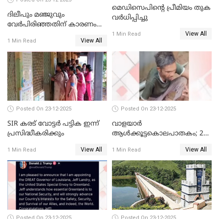
മെഡിസെപിന്റെ പ്രീമിയം തുക
ദിലീപും മഞ്ജുവും
വർധിപ്പിച്ചു
വേർപിരിഞ്ഞതിന് കാരണം
View All
ദിലീപ് മഞ്ജുവിന് നൽകിയ ആ
1 Min Read
View All
1 Min Read
പഴയ മൊബൈലിൽ നിന്ന്
കണ്ടെത്തിയ ചാറ്റിൽ
നിന്നാണ്; എട്ടാം പ്രതിക്ക്
മോട്ടീവ് ഉണ്ടായിരുന്നെന്നും
അഡ്വ. ടി.ബി മിനി
Posted On 23-12-2025
Posted On 23-12-2025
SIR കരട് വോട്ടര്‍ പട്ടിക ഇന്ന്
വാളയാർ
പ്രസിദ്ധീകരിക്കും
ആൾക്കൂട്ടകൊലപാതകം; 2
പേർ കൂടി കസ്റ്റഡിയിൽ
View All
View All
1 Min Read
1 Min Read
Posted On 23-12-2025
Posted On 23-12-2025