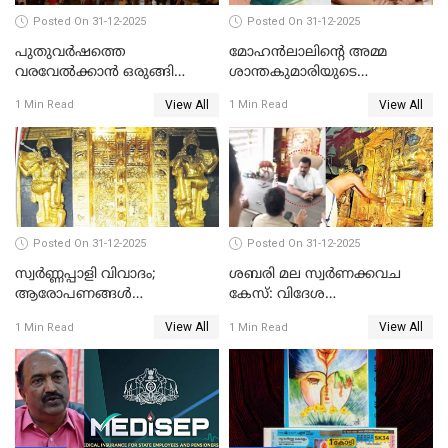
Posted On 31-12-2025
Posted On 31-12-2025
പുതുവര്‍ഷത്തെ
മോഹന്‍ലാലിന്റെ അമ്മ
വരവേല്‍ക്കാന്‍ ഒരുങ്ങി
ശാന്തകുമാരിയുടെ
ലോകം
സംസ്‌കാരം ഇന്ന്
View All
View All
1 Min Read
1 Min Read
Posted On 31-12-2025
Posted On 31-12-2025
സ്വർണ്ണപ്പാളി വിവാദം;
ശബരി മല സ്വർണക്കവച
ആരോപണങ്ങൾ
കേസ്: വിദേശ
അവസാനിക്കുന്നില്ല
വ്യവസായിയുടെ ആരോപണം
View All
View All
1 Min Read
1 Min Read
നിഷേധിച്ച് ഡി മണി