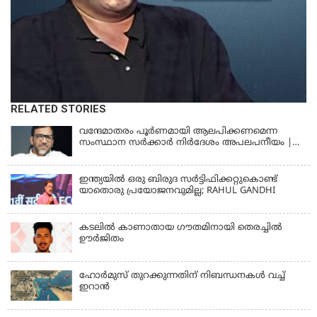
RELATED STORIES
വന്ദേമാതരം പൂര്‍ണമായി ആലപിക്കണമെന്ന
സംസ്ഥാന സര്‍ക്കാര്‍ നിര്‍ദേശം അപലപനീയം |
JAMAAT-E-ISLAMI
ഇന്ത്യയില്‍ ഒരു ബിരുദ സര്‍ട്ടിഫിക്കറ്റുകൊണ്ട്
യാതൊരു പ്രയോജനവുമില്ല; RAHUL GANDHI
കടലിൽ കാണാതായ ഗൗതമിനായി തെരച്ചിൽ
ഊർജിതം
ഹോര്‍മുസ് തുറക്കുന്നതിന് നിബന്ധനകള്‍ വച്ച്
ഇറാന്‍