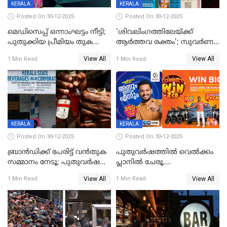
KERALA
KERALA
Posted On 30-12-2025
Posted On 30-12-2025
മെഡിസെപ്പ് ഒന്നാംഘട്ടം നീട്ടി;
'ശിവലിംഗത്തിലേയ്ക്ക്
പുതുക്കിയ പ്രീമിയം തുക
ആര്‍ത്തവ രക്തം'; സുവര്‍ണ
ഈടാക്കുക ജനുവരി 31
കേരളം ലോട്ടറിയിലെ
View All
View All
1 Min Read
1 Min Read
മുതൽ
ചിത്രത്തിനെതിരെ ഹിന്ദു
ഐക്യവേദി പരാതി നൽകി
KERALA
KERALA
Posted On 30-12-2025
Posted On 30-12-2025
ബ്രാൻഡിക്ക് പേരിട്ട് വൻതുക
പുതുവർഷത്തിൽ വെൽക്കം
സമ്മാനം നേടൂ; പുതുവർഷ
പ്ലാനിൽ ചേരൂ,
ഓഫറുമായി ബെവ്‌കോ
350എംപിപിഎസ് വേഗതയിൽ
View All
View All
1 Min Read
1 Min Read
ഇന്റർനെറ്റും ഒപ്പം കീയുടെ
മെഗാ പ്ലാൻ സൗജന്യം; ഒപ്പം
വരിക്കാർക്ക് 200 ടിവി, 100 EV
ബൈക്കുകൾ, ബമ്പർ
സമ്മാനമായി EV കാർ