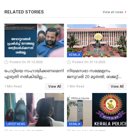
RELATED STORIES
View all news
KERALA
Posted On 31-12-2025
Posted On 31-12-2025
പോറ്റിയെ സഹായിക്കണമെന്ന്
നിയമസഭാ സമ്മേളനം
എഴുതി നൽകിയില്ല,
ജനുവരി 20 മുതല്‍; ബജറ്റ്
ജനങ്ങളെ
അവതരണം അവസാനവാരം;
View All
View All
1 Min Read
1 Min Read
തെറ്റിദ്ധരിപ്പിക്കരുത്,
മന്ത്രിസഭാ
സാങ്കൽപ്പിക കഥകൾ
യോഗതീരുമാനങ്ങൾ
പ്രചരിപ്പിക്കുന്നുവെന്നും
കടകംപള്ളി സുരേന്ദ്രൻ
LATEST NEWS
KERALA