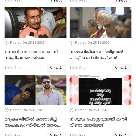
View All
View All
1 Min Read
1 Min Read
Posted On 25-12-2025
Posted On 25-12-2025
ഉന്നാവ് ബലാത്സംഗ കേസ്;
ഡൽഹിയിലെ കത്തീഡ്രൽ
സുപ്രീം കോടതിയെ
ചർച്ച് ഓഫ് റിഡംപ്ഷൻ
സമീപിക്കാനൊരുങ്ങി
സന്ദർശിച്ച് പ്രധാനമന്ത്രി
View All
View All
1 Min Read
1 Min Read
അതിജീവിത
Posted On 25-12-2025
Posted On 25-12-2025
മദ്യലഹരിയിൽ കാറോടിച്ച്
നിഗൂഢ പോസ്റ്ററുമായി മന്ത്രി
അപകടം: സീരിയൽ താരം
വീണാ ജോർജ്ജ്
സിദ്ധാർത്ഥ് പ്രഭുവിനെതിരെ
View All
View All
1 Min Read
1 Min Read