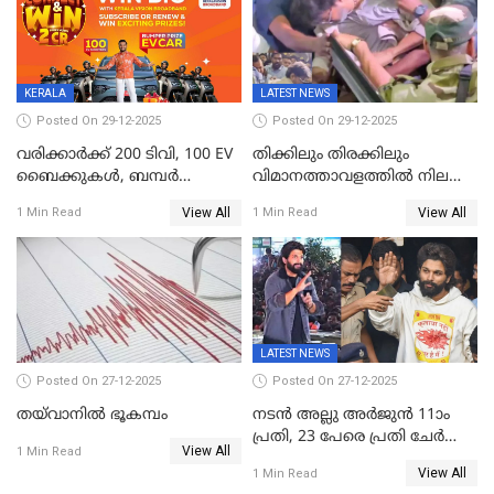
ജനങ്ങൾക്ക് മികച്ച
അഭിപ്രായം, എല്‍ഡിഎഫ്
അധികാരം നിലനിര്‍ത്തും,
ലോക്സഭ
തെരഞ്ഞെടുപ്പിനേക്കാൾ 17
KERALA
LATEST NEWS
ലക്ഷം വോട്ട് ലഭിച്ചു
Posted On 29-12-2025
Posted On 29-12-2025
വരിക്കാർക്ക് 200 ടിവി, 100 EV
തിക്കിലും തിരക്കിലും
ബൈക്കുകൾ, ബമ്പർ
വിമാനത്താവളത്തില്‍ നിലത്ത്
സമ്മാനമായി EV കാർ
വീണ് വിജയ്
View All
View All
1 Min Read
1 Min Read
ഉൾപ്പെടെ 2 കോടി രൂപയുടെ
സമ്മാനങ്ങളുമായി
കേരളവിഷൻ ബ്രോഡ്ബാൻഡ്
കണക്ട്&വിൻ
LATEST NEWS
Posted On 27-12-2025
Posted On 27-12-2025
തയ്‌വാനിൽ ഭൂകമ്പം
നടൻ അല്ലു അർജുൻ 11ാം
പ്രതി, 23 പേരെ പ്രതി ചേർത്ത്
View All
1 Min Read
കുറ്റപത്രം സമർപ്പിച്ചു
View All
1 Min Read