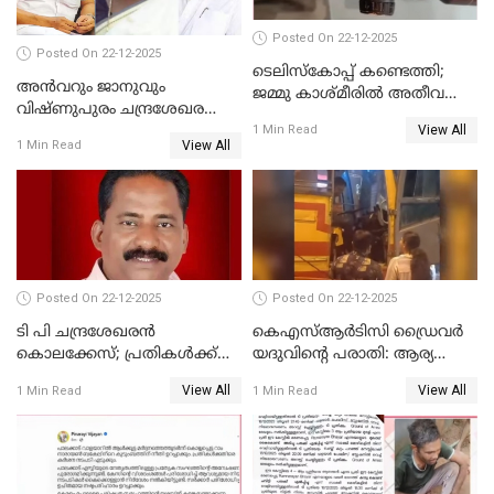
Posted On 22-12-2025
Posted On 22-12-2025
ടെലിസ്‌കോപ്പ് കണ്ടെത്തി;
അൻവറും ജാനുവും
ജമ്മു കാശ്മീരില്‍ അതീവ
വിഷ്ണുപുരം ചന്ദ്രശേഖരന്റെ
ജാഗ്രത നിര്‍ദ്ദേശം
View All
പാർട്ടിയും UDF
1 Min Read
View All
1 Min Read
അസോസിയേറ്റ് അംഗങ്ങൾ;
അസോസിയേറ്റ്
അംഗമാകാനില്ലെന്നും
UDFലേക്കില്ലെന്നും
വിഷ്ണുപുരം ചന്ദ്രശേഖരൻ
Posted On 22-12-2025
Posted On 22-12-2025
ടി പി ചന്ദ്രശേഖരന്‍
കെഎസ്ആർടിസി ഡ്രൈവർ
കൊലക്കേസ്; പ്രതികള്‍ക്ക്
യദുവിന്റെ പരാതി: ആര്യ
വീണ്ടും പരോള്‍
രാജേന്ദ്രനും സച്ചിൻ ദേവിനും
View All
View All
1 Min Read
1 Min Read
കോടതി നോട്ടീസ്