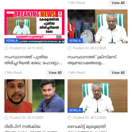
View All
1 Min Read
KERALA
KERALA
Posted On 24-12-2025
Posted On 24-12-2025
സംസ്ഥാനത്ത് പുതിയ
സംസ്ഥാനത്ത് ‘ക്രിസ്മസ്
തിരിച്ചറിയല്‍ രേഖ; ഫോട്ടോ
ആഘോഷങ്ങളെ
പതിപ്പിച്ച നേറ്റിവിറ്റി കാര്‍ഡ്
കടന്നാക്രമിയ്ക്കുന്നു; എല്ലാ
View All
View All
1 Min Read
1 Min Read
നല്‍കുമെന്ന് മുഖ്യമന്ത്രി; SIR
ആക്രമണങ്ങൾക്കും പിന്നിലും
ഹെല്‍പ് ഡസ്‌കുകള്‍
സംഘപരിവാർ’; മുഖ്യമന്ത്രി
ആരംഭിക്കാന്‍ മന്ത്രിസഭാ
യോഗ തീരുമാനം
KERALA
Posted On 24-12-2025
Posted On 24-12-2025
ദിലീപിന് നല്‍കിയ
വൈകിട്ട് മുഖ്യമന്ത്രി