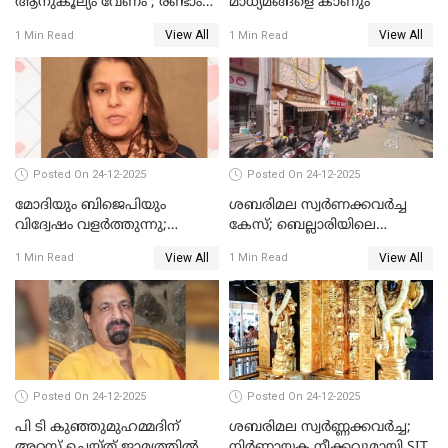
ആനുകൂല്യം വേണം'; രണ്ടാം
മാധ്യമങ്ങളെ കാണും
പ്രതി മാര്‍ട്ടിന്‍
View All
View All
1 Min Read
1 Min Read
ഹൈക്കോടതിയില്‍
Posted On 24-12-2025
Posted On 24-12-2025
മോദിയും ബിജെപിയും
ശബരിമല സ്വര്‍ണക്കവര്‍ച്ച
വിദ്വേഷം വളർത്തുന്നു;
കേസ്; ബെല്ലാരിയിലെ
പ്രതിഷേധവിമായി
ജ്വല്ലറിയില്‍ പരിശോധന
View All
View All
1 Min Read
1 Min Read
കോൺഗ്രസ്
Posted On 24-12-2025
Posted On 24-12-2025
പി ടി കുഞ്ഞുമുഹമ്മദിന്
ശബരിമല സ്വര്‍ണ്ണക്കവര്‍ച്ച;
അറസ്റ്റ് ചെയ്ത് ജാമ്യത്തില്‍
നിർണായക നീക്കവുമായി SIT