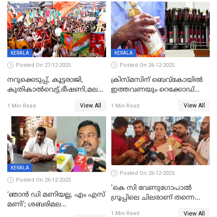
KERALA
KERALA
Posted On 27-12-2025
Posted On 26-12-2025
നറുക്കെടുപ്പ്, കൂട്ടരാജി,
ക്രിസ്മസിന് ബെവ്‌കോയിൽ
കുതികാൽവെട്ട്,ഭീഷണി,മലബാറിലാകട്ടെ
ഇത്തവണയും റെക്കോഡ്
ട്വിസ്റ്റോട് ട്വിസ്റ്റും; അടിമുടി
വിൽപ്പന;കഴിഞ്ഞവർഷത്തേക്ക
View All
View All
1 Min Read
1 Min Read
നാടകീയമായി പഞ്ചായത്ത്
53 കോടി രൂപയുടെ അധിക
പ്രസിഡന്‍റ് തെരഞ്ഞെടുപ്പ്
വിൽപ്പന; മലയാളി കുടിച്ചു
തീർത്തത് 333 കോടിയുടെ
മദ്യം
KERALA
Posted On 26-12-2025
Posted On 26-12-2025
'കെ സി വേണുഗോപാല്‍
‘ഞാൻ ഡി മണിയല്ല, എം എസ്
ഗ്രൂപ്പിലെ ചിലരാണ് തന്നെ
മണി’; ശബരിമല
തഴഞ്ഞത്'; ലാലി ജെയിംസ്
View All
സ്വർണക്കവർച്ചയുമായി ഒരു
1 Min Read