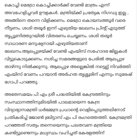
കൊച്ചി മെട്രോ കൊച്ചിക്കാർക്ക് വേണ്ടി മാത്രം എന്ന്
അവഹേളിച്ചവർ ഊളകൾ. മന്ത്രിയ്ക്ക് പ്രത്യേക നിഗഡു ഇല്ല ,
അങ്ങിനെ തന്നെ വിളിക്കണം. മെട്രോ കൊയമ്പത്തൂർ വരെ
നീട്ടണം. ശശി തരൂർ ഇന്ന് എഴുതിയ ലേഖനം പ്രിൻ്റ് എടുത്ത്
തൃപ്പൂണിത്തുറയിൽ വിതരണം ചെയ്യണം. ശശി തരൂർ
സാധാരണ മനുഷ്യനായി എഴുതിയതാണ്
ലേഖനം.ആലപ്പുഴയ്ക്ക് വേണ്ടി എംയിസ് സഹോദര ജില്ലകൾ
വിട്ടുകൊടുക്കണം. നശിച്ച സമരങ്ങളുടെ പേരിൽ ആലപ്പുഴ
താഴ്ന്നു നിൽക്കുന്നു. ആലപ്പുഴ അല്ലെങ്കിൽ നട്ടെല്ല് നിവർത്തി
എംയിസ് വേണം പറയാൻ അർഹത തൃശ്ശൂരിന് എന്നും സുരേഷ്
ഗോപി പറഞ്ഞു.
അതേസമയം പി എം ശ്രീ പദ്ധതിയിൽ കേന്ദ്രത്തിനും
സംസ്ഥാനത്തിനുമിടയിൽ പാലമായെന്ന കേന്ദ്ര
വിദ്യാഭ്യാസമന്ത്രി ധർമ്മേന്ദ്ര പ്രധാന്‍റെ വെളിപ്പെടുത്തലിനോട്
പ്രതികരിച്ച് ജോൺ ബ്രിട്ടാസ് എം പി രംഗത്തെത്തി. കേന്ദ്രമന്ത്രി
പറഞ്ഞത് സത്യം തന്നെയെന്നും പലതവണ മന്ത്രിയെ
കണ്ടിട്ടുണ്ടെന്നും മധ്യസ്ഥം വഹിച്ചത് കേരളത്തിന്