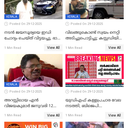
വിമർശനം
KERALA
KERALA
Posted On 29-12-2025
Posted On 29-12-2025
നടൻ ജയസൂര്യയെ ഇഡി
വിലങ്ങുകൊണ്ട് സ്വയം നെറ്റി
ചോദ്യം ചെയ്ത് വിട്ടയച്ചു, ഭാര്യ
അടിച്ചുപൊട്ടിച്ചു; കസ്റ്റഡിയിൽ
സരിതയുടെയും
എടുക്കുന്നതിനിടെ
View All
View All
1 Min Read
1 Min Read
മൊഴിയെടുത്തു
വധശ്രമക്കേസ് പ്രതി
വിലങ്ങുമായി രക്ഷപ്പെട്ടു;
വ്യാപക തെരച്ചിൽ
KERALA
Posted On 29-12-2025
Posted On 29-12-2025
അറസ്റ്റിലായ എൻ
യുഡിഎഫ് കള്ളപ്രചാര വേല
വിജയകുമാർ ജനുവരി 12
നടത്തി, ബിജെപി
വരെ റിമാൻഡിൽ;
ഹിന്ദുവർഗീയത പ്രചരിപ്പിച്ചു,
View All
View All
1 Min Read
1 Min Read
ജാമ്യാപേക്ഷ ഈ മാസം 31ന്
ശബരിമല അത്ര
പരിഗണിക്കും
തിരിച്ചടിയായില്ല,സർക്കാരിനെക്കുറ