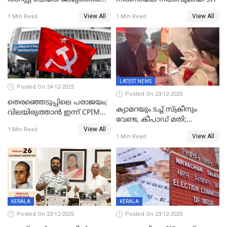
വിട്ടു
View All
View All
1 Min Read
1 Min Read
LATEST NEWS
Posted On 24-12-2025
Posted On 23-12-2025
തെരഞ്ഞെടുപ്പിലെ പരാജയം;
ക്യാമറയും ടച്ച് സ്ക്രീനും
വിലയിരുത്താന്‍ ഇന്ന് CPIM
വേണ്ട, കീപാഡ് മതി;
യോഗം
View All
സ്ത്രീകൾക്ക് സ്മാർട്ട് ഫോൺ
1 Min Read
View All
1 Min Read
വിലക്കി രാജ്യത്തെ ഒരു
പഞ്ചായത്ത്
KERALA
KERALA
Posted On 23-12-2025
Posted On 23-12-2025