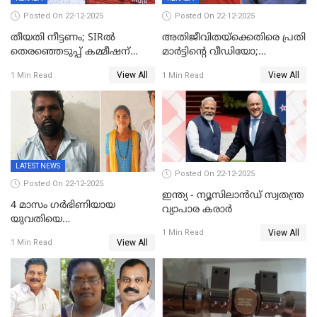
Posted On 22-12-2025
Posted On 22-12-2025
തീയതി നീട്ടണം; SIRൽ
അതിജീവിതയ്‌ക്കെതിരെ പ്രതി
തെരഞ്ഞെടുപ്പ് കമ്മീഷന്
മാർട്ടിന്റെ വീഡിയോ;
കത്തയച്ച് കേരളം
പ്രചരിപ്പിച്ച മൂന്നുപേർ
View All
View All
1 Min Read
1 Min Read
അറസ്റ്റിൽ; നൂറോളം
സൈറ്റുകളിൽ നിന്നും
വിഡിയോ നീക്കം ചെയ്യാനും
പൊലീസ്
LATEST NEWS
Posted On 22-12-2025
Posted On 22-12-2025
ഇന്ത്യ - ന്യൂസിലാൻഡ് സ്വതന്ത്ര
4 മാസം ഗർഭിണിയായ
വ്യാപാര കരാർ
യുവതിയെ
View All
വെട്ടിക്കൊലപ്പെടുത്തി
1 Min Read
View All
1 Min Read
പിതാവും സഹോദരനും;
ദുരഭിമാനക്കൊലയിൽ
നടുങ്ങി കർണാടക