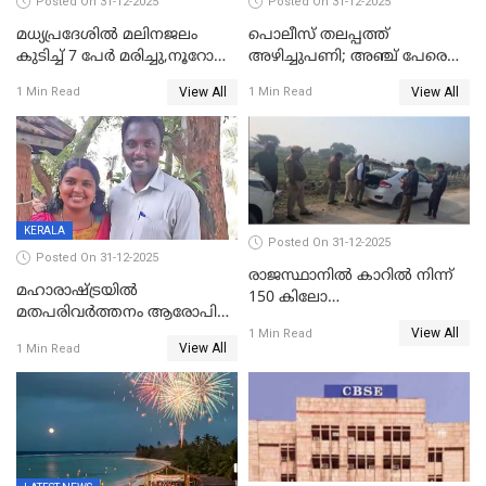
Posted On 31-12-2025
Posted On 31-12-2025
മധ്യപ്രദേശിൽ മലിനജലം
പൊലീസ് തലപ്പത്ത്
കുടിച്ച് 7 പേർ മരിച്ചു,നൂറോളം
അഴിച്ചുപണി; അഞ്ച് പേരെ
പേർ ഗുരുതരാവസ്ഥയിൽ
ഐജി റാങ്കിലേക്ക്
View All
View All
1 Min Read
1 Min Read
ഉയർത്തി,അജിതാ ബീഗം
ക്രൈംബ്രാഞ്ച് ഐജി,
എസ്.ശ്യാംസുന്ദർ
ഇന്റലിജൻസ് ഐജി
KERALA
Posted On 31-12-2025
Posted On 31-12-2025
രാജസ്ഥാനിൽ കാറിൽ നിന്ന്
മഹാരാഷ്ട്രയിൽ
150 കിലോ
മതപരിവർത്തനം ആരോപിച്ചു
സ്ഫോടകവസ്തുക്കൾ
View All
അറസ്റ്റിലായ മലയാളി
1 Min Read
പിടികൂടി
View All
1 Min Read
വൈദികനും ഭാര്യയ്ക്കും
ഉൾപ്പെടെ 11പേർക്കും ജാമ്യം