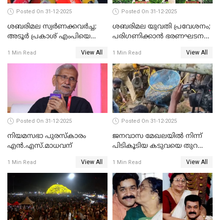
Posted On 31-12-2025
Posted On 31-12-2025
ശബരിമല സ്വര്‍ണക്കവര്‍ച്ച;
ശബരിമല യുവതി പ്രവേശനം;
അടൂര്‍ പ്രകാശ് എംപിയെ
പരിഗണിക്കാന്‍ ഭരണഘടന
ചോദ്യം ചെയ്യാൻ SIT
ബെഞ്ച്
View All
View All
1 Min Read
1 Min Read
Posted On 31-12-2025
Posted On 31-12-2025
നിയമസഭാ പുരസ്‌കാരം
ജനവാസ മേഖലയിൽ നിന്ന്
എൻ.എസ്.മാധവന്
പിടികൂടിയ കടുവയെ തുറന്നു
വിട്ടു
View All
View All
1 Min Read
1 Min Read