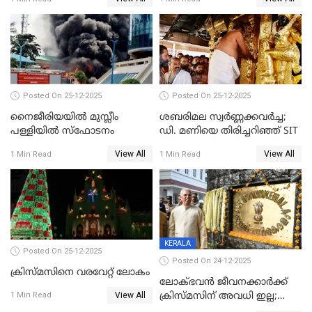
കേസെടുത്തു
Posted On 25-12-2025
Posted On 25-12-2025
നൈജീരിയയിൽ മുസ്ലീം
ശബരിമല സ്വര്‍ണ്ണക്കവര്‍ച്ച;
പള്ളിയില്‍ സ്‌ഫോടനം
ഡി. മണിയെ തിരിച്ചറിഞ്ഞ് SIT
View All
View All
1 Min Read
1 Min Read
KERALA
Posted On 25-12-2025
Posted On 24-12-2025
ക്രിസ്മസിനെ വരവേറ്റ് ലോകം
ലോക്ഭവൻ ജീവനക്കാർക്ക്
View All
ക്രിസ്മസിന് അവധി ഇല്ല;
1 Min Read
ഹാജരാവാൻ ഉത്തരവ്