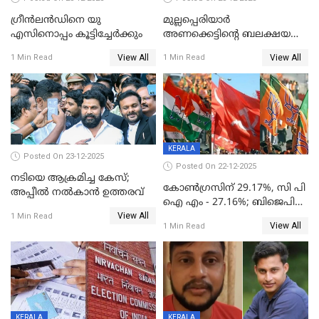
ഗ്രീന്‍ലന്‍ഡിനെ യു
മുല്ലപ്പെരിയാര്‍
എസിനൊപ്പം കൂട്ടിച്ചേര്‍ക്കും
അണക്കെട്ടിന്റെ ബലക്ഷയ
നിര്‍ണയം; പരിശോധന ഇന്ന്
View All
View All
1 Min Read
1 Min Read
തുടങ്ങും
KERALA
Posted On 23-12-2025
Posted On 22-12-2025
നടിയെ ആക്രമിച്ച കേസ്;
കോൺഗ്രസിന് 29.17%, സി പി
അപ്പീൽ നൽകാൻ ഉത്തരവ്
ഐ എം - 27.16%; ബിജെപി
View All
20% കടന്നത്
1 Min Read
View All
1 Min Read
തിരുവനന്തപുരത്ത് മാത്രം,
തദ്ദേശത്തിലെ യഥാർത്ഥ
കണക്ക് പുറത്ത്
KERALA
KERALA