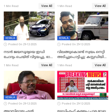
വിവാഹനിശ്ചയം
സിപിഐ, 'പത്മകുമാറിനെ
View All
View All
1 Min Read
1 Min Read
കഴിഞ്ഞതായി റിപ്പോർട്ട്
സംരക്ഷിച്ചത്
തിരിച്ചടിച്ചു',വെള്ളാപ്പള്ളിയെ
ന്യായീകരിക്കുന്നതിലും
CPIഎക്സിക്യൂട്ടീവിൽ
വിമർശനം
KERALA
KERALA
Posted On 29-12-2025
Posted On 29-12-2025
നടൻ ജയസൂര്യയെ ഇഡി
വിലങ്ങുകൊണ്ട് സ്വയം നെറ്റി
ചോദ്യം ചെയ്ത് വിട്ടയച്ചു, ഭാര്യ
അടിച്ചുപൊട്ടിച്ചു; കസ്റ്റഡിയിൽ
സരിതയുടെയും
എടുക്കുന്നതിനിടെ
View All
View All
1 Min Read
1 Min Read
മൊഴിയെടുത്തു
വധശ്രമക്കേസ് പ്രതി
വിലങ്ങുമായി രക്ഷപ്പെട്ടു;
വ്യാപക തെരച്ചിൽ
KERALA
Posted On 29-12-2025
Posted On 29-12-2025
അറസ്റ്റിലായ എൻ
യുഡിഎഫ് കള്ളപ്രചാര വേല