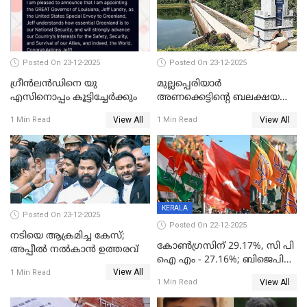
Posted On 23-12-2025
Posted On 23-12-2025
ഗ്രീന്‍ലന്‍ഡിനെ യു
മുല്ലപ്പെരിയാര്‍
എസിനൊപ്പം കൂട്ടിച്ചേര്‍ക്കും
അണക്കെട്ടിന്റെ ബലക്ഷയ
നിര്‍ണയം; പരിശോധന ഇന്ന്
View All
View All
1 Min Read
1 Min Read
തുടങ്ങും
KERALA
Posted On 23-12-2025
Posted On 22-12-2025
നടിയെ ആക്രമിച്ച കേസ്;
കോൺഗ്രസിന് 29.17%, സി പി
അപ്പീൽ നൽകാൻ ഉത്തരവ്
ഐ എം - 27.16%; ബിജെപി
View All
20% കടന്നത്
1 Min Read
View All
1 Min Read
തിരുവനന്തപുരത്ത് മാത്രം,
തദ്ദേശത്തിലെ യഥാർത്ഥ