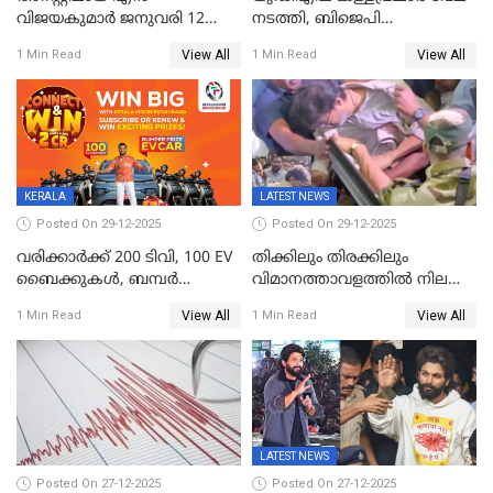
വിജയകുമാർ ജനുവരി 12
നടത്തി, ബിജെപി
വരെ റിമാൻഡിൽ;
ഹിന്ദുവർഗീയത പ്രചരിപ്പിച്ചു,
View All
View All
1 Min Read
1 Min Read
ജാമ്യാപേക്ഷ ഈ മാസം 31ന്
ശബരിമല അത്ര
പരിഗണിക്കും
തിരിച്ചടിയായില്ല,സർക്കാരിനെക്കുറ
ജനങ്ങൾക്ക് മികച്ച
അഭിപ്രായം, എല്‍ഡിഎഫ്
അധികാരം നിലനിര്‍ത്തും,
ലോക്സഭ
തെരഞ്ഞെടുപ്പിനേക്കാൾ 17
KERALA
LATEST NEWS
ലക്ഷം വോട്ട് ലഭിച്ചു
Posted On 29-12-2025
Posted On 29-12-2025
വരിക്കാർക്ക് 200 ടിവി, 100 EV
തിക്കിലും തിരക്കിലും
ബൈക്കുകൾ, ബമ്പർ
വിമാനത്താവളത്തില്‍ നിലത്ത്
സമ്മാനമായി EV കാർ
വീണ് വിജയ്
View All
View All
1 Min Read
1 Min Read
ഉൾപ്പെടെ 2 കോടി രൂപയുടെ
സമ്മാനങ്ങളുമായി
കേരളവിഷൻ ബ്രോഡ്ബാൻഡ്
കണക്ട്&വിൻ
LATEST NEWS
Posted On 27-12-2025
Posted On 27-12-2025