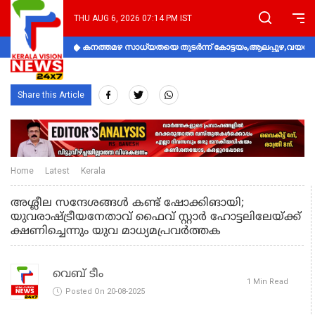
THU AUG 6, 2026 07:14 PM IST
കനത്തമഴ സാധ്യതയെ തുടർന്ന് കോട്ടയം,ആലപ്പുഴ,വയനാട്
Share this Article
Home
Latest
Kerala
അശ്ലീല സന്ദേശങ്ങൾ കണ്ട് ഷോക്കിങായി;
യുവരാഷ്ട്രീയനേതാവ് ഫൈവ് സ്റ്റാർ ഹോട്ടലിലേയ്ക്ക്
ക്ഷണിച്ചെന്നും യുവ മാധ്യമപ്രവ‍ർത്തക
വെബ് ടീം
1 Min Read
Posted On 20-08-2025