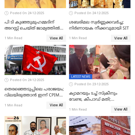
Posted On 24-12-2025
Posted On 24-12-2025
പി ടി കുഞ്ഞുമുഹമ്മദിന്
ശബരിമല സ്വര്‍ണ്ണക്കവര്‍ച്ച;
അറസ്റ്റ് ചെയ്ത് ജാമ്യത്തില്‍
നിർണായക നീക്കവുമായി SIT
വിട്ടു
View All
View All
1 Min Read
1 Min Read
LATEST NEWS
Posted On 24-12-2025
Posted On 23-12-2025
തെരഞ്ഞെടുപ്പിലെ പരാജയം;
ക്യാമറയും ടച്ച് സ്ക്രീനും
വിലയിരുത്താന്‍ ഇന്ന് CPIM
വേണ്ട, കീപാഡ് മതി;
യോഗം
View All
സ്ത്രീകൾക്ക് സ്മാർട്ട് ഫോൺ
1 Min Read
View All
1 Min Read
വിലക്കി രാജ്യത്തെ ഒരു
പഞ്ചായത്ത്