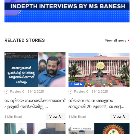
RELATED STORIES
View all news
KERALA
Posted On 31-12-2025
Posted On 31-12-2025
പോറ്റിയെ സഹായിക്കണമെന്ന്
നിയമസഭാ സമ്മേളനം
എഴുതി നൽകിയില്ല,
ജനുവരി 20 മുതല്‍; ബജറ്റ്
ജനങ്ങളെ
അവതരണം അവസാനവാരം;
View All
View All
1 Min Read
1 Min Read
തെറ്റിദ്ധരിപ്പിക്കരുത്,
മന്ത്രിസഭാ
സാങ്കൽപ്പിക കഥകൾ
യോഗതീരുമാനങ്ങൾ
പ്രചരിപ്പിക്കുന്നുവെന്നും