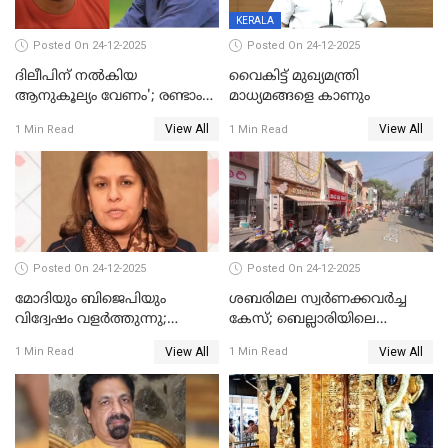
KERALA
Posted On 24-12-2025
Posted On 24-12-2025
ദിലീപിന് നല്‍കിയ
വൈകിട്ട് മുഖ്യമന്ത്രി
ആനുകൂല്യം വേണം'; രണ്ടാം
മാധ്യമങ്ങളെ കാണും
പ്രതി മാര്‍ട്ടിന്‍
View All
View All
1 Min Read
1 Min Read
ഹൈക്കോടതിയില്‍
Posted On 24-12-2025
Posted On 24-12-2025
മോദിയും ബിജെപിയും
ശബരിമല സ്വര്‍ണക്കവര്‍ച്ച
വിദ്വേഷം വളർത്തുന്നു;
കേസ്; ബെല്ലാരിയിലെ
പ്രതിഷേധവിമായി
ജ്വല്ലറിയില്‍ പരിശോധന
View All
View All
1 Min Read
1 Min Read
കോൺഗ്രസ്