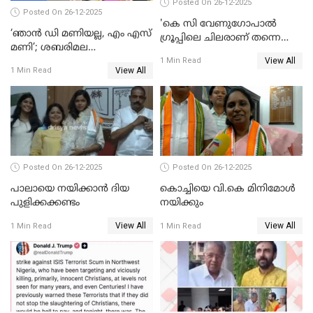
Posted On 26-12-2025
Posted On 26-12-2025
'കെ സി വേണുഗോപാല്‍
‘ഞാൻ ഡി മണിയല്ല, എം എസ്
ഗ്രൂപ്പിലെ ചിലരാണ് തന്നെ
മണി’; ശബരിമല
തഴഞ്ഞത്'; ലാലി ജെയിംസ്
View All
സ്വർണക്കവർച്ചയുമായി ഒരു
1 Min Read
View All
1 Min Read
ബന്ധവും ഇല്ലെന്ന് എസ്ഐടി
ചോദ്യം ചെയ്ത ദിണ്ടിഗലിലെ
വ്യവസായി
Posted On 26-12-2025
Posted On 26-12-2025
പാലായെ നയിക്കാന്‍ ദിയ
കൊച്ചിയെ വി.കെ മിനിമോള്‍
പുളിക്കക്കണ്ടം
നയിക്കും
View All
View All
1 Min Read
1 Min Read