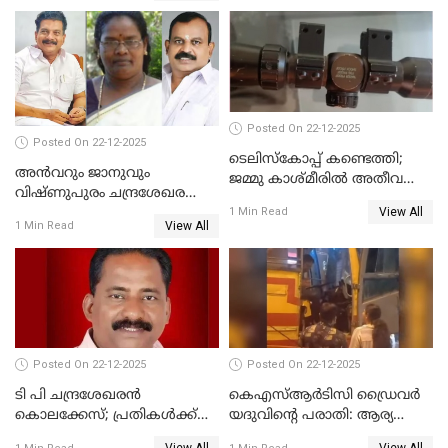
ദുരഭിമാനക്കൊലയിൽ
നടുങ്ങി കർണാടക
Posted On 22-12-2025
Posted On 22-12-2025
ടെലിസ്‌കോപ്പ് കണ്ടെത്തി;
അൻവറും ജാനുവും
ജമ്മു കാശ്മീരില്‍ അതീവ
വിഷ്ണുപുരം ചന്ദ്രശേഖരന്റെ
ജാഗ്രത നിര്‍ദ്ദേശം
View All
പാർട്ടിയും UDF
1 Min Read
View All
1 Min Read
അസോസിയേറ്റ് അംഗങ്ങൾ;
അസോസിയേറ്റ്
അംഗമാകാനില്ലെന്നും
UDFലേക്കില്ലെന്നും
വിഷ്ണുപുരം ചന്ദ്രശേഖരൻ
Posted On 22-12-2025
Posted On 22-12-2025
ടി പി ചന്ദ്രശേഖരന്‍
കെഎസ്ആർടിസി ഡ്രൈവർ
കൊലക്കേസ്; പ്രതികള്‍ക്ക്
യദുവിന്റെ പരാതി: ആര്യ
വീണ്ടും പരോള്‍
രാജേന്ദ്രനും സച്ചിൻ ദേവിനും