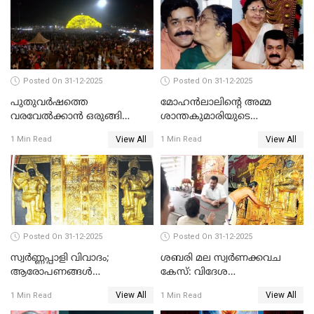
Posted On 31-12-2025
Posted On 31-12-2025
പുതുവര്‍ഷത്തെ
മോഹന്‍ലാലിന്റെ അമ്മ
വരവേല്‍ക്കാന്‍ ഒരുങ്ങി
ശാന്തകുമാരിയുടെ
ലോകം
സംസ്‌കാരം ഇന്ന്
View All
View All
1 Min Read
1 Min Read
Posted On 31-12-2025
Posted On 31-12-2025
സ്വർണ്ണപ്പാളി വിവാദം;
ശബരി മല സ്വർണക്കവച
ആരോപണങ്ങൾ
കേസ്: വിദേശ
അവസാനിക്കുന്നില്ല
വ്യവസായിയുടെ ആരോപണം
View All
View All
1 Min Read
1 Min Read
നിഷേധിച്ച് ഡി മണി