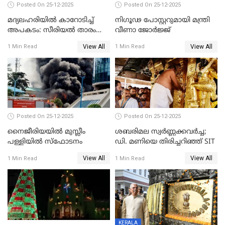
Posted On 25-12-2025
Posted On 25-12-2025
മദ്യലഹരിയിൽ കാറോടിച്ച്
നിഗൂഢ പോസ്റ്ററുമായി മന്ത്രി
അപകടം: സീരിയൽ താരം
വീണാ ജോർജ്ജ്
സിദ്ധാർത്ഥ് പ്രഭുവിനെതിരെ
View All
View All
1 Min Read
1 Min Read
കേസെടുത്തു
Posted On 25-12-2025
Posted On 25-12-2025
നൈജീരിയയിൽ മുസ്ലീം
ശബരിമല സ്വര്‍ണ്ണക്കവര്‍ച്ച;
പള്ളിയില്‍ സ്‌ഫോടനം
ഡി. മണിയെ തിരിച്ചറിഞ്ഞ് SIT
View All
View All
1 Min Read
1 Min Read
KERALA