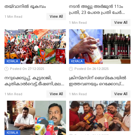
തയ്‌വാനിൽ ഭൂകമ്പം
നടൻ അല്ലു അർജുൻ 11ാം
പ്രതി, 23 പേരെ പ്രതി ചേർത്ത്
View All
1 Min Read
കുറ്റപത്രം സമർപ്പിച്ചു
View All
1 Min Read
KERALA
KERALA
Posted On 27-12-2025
Posted On 26-12-2025
നറുക്കെടുപ്പ്, കൂട്ടരാജി,
ക്രിസ്മസിന് ബെവ്‌കോയിൽ
കുതികാൽവെട്ട്,ഭീഷണി,മലബാറിലാകട്ടെ
ഇത്തവണയും റെക്കോഡ്
ട്വിസ്റ്റോട് ട്വിസ്റ്റും; അടിമുടി
വിൽപ്പന;കഴിഞ്ഞവർഷത്തേക്ക
View All
View All
1 Min Read
1 Min Read
നാടകീയമായി പഞ്ചായത്ത്
53 കോടി രൂപയുടെ അധിക
പ്രസിഡന്‍റ് തെരഞ്ഞെടുപ്പ്
വിൽപ്പന; മലയാളി കുടിച്ചു
തീർത്തത് 333 കോടിയുടെ
മദ്യം
KERALA