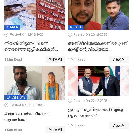
കണക്ക് പുറത്ത്
KERALA
KERALA
Posted On 22-12-2025
Posted On 22-12-2025
തീയതി നീട്ടണം; SIRൽ
അതിജീവിതയ്‌ക്കെതിരെ പ്രതി
തെരഞ്ഞെടുപ്പ് കമ്മീഷന്
മാർട്ടിന്റെ വീഡിയോ;
കത്തയച്ച് കേരളം
പ്രചരിപ്പിച്ച മൂന്നുപേർ
View All
View All
1 Min Read
1 Min Read
അറസ്റ്റിൽ; നൂറോളം
സൈറ്റുകളിൽ നിന്നും
വിഡിയോ നീക്കം ചെയ്യാനും
പൊലീസ്
LATEST NEWS
Posted On 22-12-2025
Posted On 22-12-2025
ഇന്ത്യ - ന്യൂസിലാൻഡ് സ്വതന്ത്ര
4 മാസം ഗർഭിണിയായ
വ്യാപാര കരാർ
യുവതിയെ
View All
വെട്ടിക്കൊലപ്പെടുത്തി
1 Min Read
View All
1 Min Read
പിതാവും സഹോദരനും;