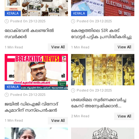
KERALA
KERALA
Posted On 23-12-2025
Posted On 23-12-2025
ലോക്ഭവൻ കലണ്ടറിൽ
കേരളത്തിലെ SIR കരട്
സവർക്കർ
വോട്ടര്‍ പട്ടിക പ്രസിദ്ധീകരിച്ചു
View All
View All
1 Min Read
1 Min Read
KERALA
Posted On 23-12-2025
Posted On 23-12-2025
ശബരിമല സ്വര്‍ണക്കവര്‍ച്ച
ജയിൽ ഡിഐജി വിനോദ്
കേസ് അന്വേഷിക്കാന്‍
കുമാറിന് സസ്പെൻഷൻ
തയ്യാറെന്ന് CBI
View All
2 Min Read
View All
1 Min Read