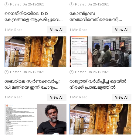
Posted On 26-12-2025
Posted On 26-12-2025
നൈജീരിയയിലെ ISIS
കോണ്‍ഗ്രസ്
കേന്ദ്രങ്ങളെ ആക്രമിച്ചുവെന്ന്
നേതാവിനെതിരെകേസ്;
ട്രംപ്
മുഖ്യമന്ത്രിയും ഉണ്ണികൃഷ്ണന്‍
View All
View All
1 Min Read
1 Min Read
പോറ്റിയും ഒപ്പമുള്ള AI ചിത്രം
പങ്കുവെച്ചു
Posted On 26-12-2025
Posted On 26-12-2025
ശബരിമല സ്വര്‍ണക്കവര്‍ച്ച;
രാജ്യത്ത് വര്‍ധിപ്പിച്ച ട്രെയിന്‍
ഡി മണിയെ ഇന്ന് ചോദ്യം
നിരക്ക് പ്രാബല്യത്തില്‍
ചെയ്യും
View All
View All
1 Min Read
1 Min Read