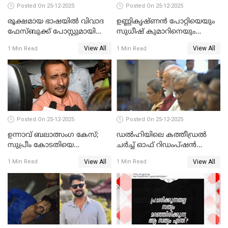
Posted On 25-12-2025
Posted On 25-12-2025
രൂക്ഷമായ ഭാഷയിൽ വിവാദ
ഉണ്ണികൃഷ്ണന്‍ പോറ്റിയെയും
ഫേസ്ബുക്ക് പോസ്റ്റുമായി
സുധീഷ് കുമാറിനെയും
നടൻ വിനായകൻ
വീണ്ടും ചോദ്യം ചെയ്ത് SIT
View All
View All
1 Min Read
1 Min Read
Posted On 25-12-2025
Posted On 25-12-2025
ഉന്നാവ് ബലാത്സംഗ കേസ്;
ഡൽഹിയിലെ കത്തീഡ്രൽ
സുപ്രീം കോടതിയെ
ചർച്ച് ഓഫ് റിഡംപ്ഷൻ
സമീപിക്കാനൊരുങ്ങി
സന്ദർശിച്ച് പ്രധാനമന്ത്രി
View All
View All
1 Min Read
1 Min Read
അതിജീവിത