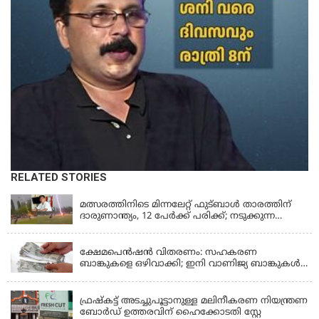
RELATED STORIES
LATEST NEWS
മത്സരത്തിനിടെ മിന്നലേറ്റ് ഫുട്‌ബാൾ താരത്തിന്
ദാരുണാന്ത്യം, 12 പേർക്ക് പരിക്ക്; നടുക്കുന്ന
വീഡിയോ
KERALA
ക്ഷേമപെൻഷൻ വിതരണം: സഹകരണ
ബാങ്കുകളെ ഒഴിവാക്കി; ഇനി വാണിജ്യ ബാങ്കുകൾ
മാത്രം
KERALA
ഫ്രഷ്‌കട്ട് അടച്ചുപൂട്ടാനുള്ള മലിനീകരണ നിയന്ത്രണ
ബോർഡ് ഉത്തരവിന് ഹൈക്കോടതി സ്റ്റേ