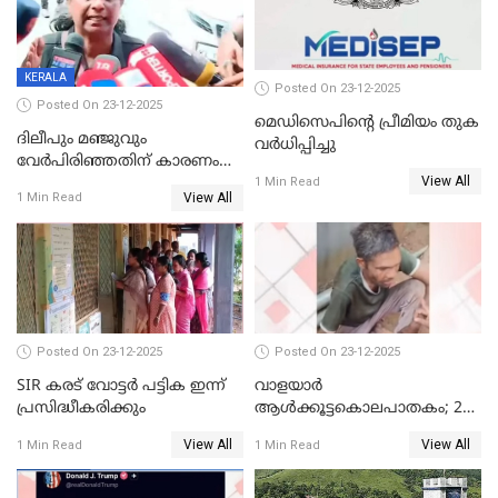
KERALA
Posted On 23-12-2025
Posted On 23-12-2025
മെഡിസെപിന്റെ പ്രീമിയം തുക
ദിലീപും മഞ്ജുവും
വർധിപ്പിച്ചു
വേർപിരിഞ്ഞതിന് കാരണം
View All
ദിലീപ് മഞ്ജുവിന് നൽകിയ ആ
1 Min Read
View All
1 Min Read
പഴയ മൊബൈലിൽ നിന്ന്
കണ്ടെത്തിയ ചാറ്റിൽ
നിന്നാണ്; എട്ടാം പ്രതിക്ക്
മോട്ടീവ് ഉണ്ടായിരുന്നെന്നും
അഡ്വ. ടി.ബി മിനി
Posted On 23-12-2025
Posted On 23-12-2025
SIR കരട് വോട്ടര്‍ പട്ടിക ഇന്ന്
വാളയാർ
പ്രസിദ്ധീകരിക്കും
ആൾക്കൂട്ടകൊലപാതകം; 2
പേർ കൂടി കസ്റ്റഡിയിൽ
View All
View All
1 Min Read
1 Min Read