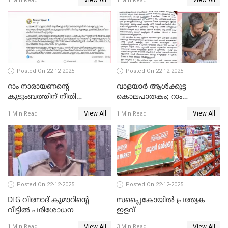
View All
View All
1 Min Read
1 Min Read
കോടതി നോട്ടീസ്
Posted On 22-12-2025
Posted On 22-12-2025
റാം നാരായണന്റെ
വാളയാർ ആൾക്കൂട്ട
കുടുംബത്തിന് നീതി
കൊലപാതകം; റാം
ഉറപ്പാക്കും; പിണറായി
നാരായണൻ നേരിട്ടത് ക്രൂര
View All
View All
1 Min Read
1 Min Read
വിജയന്‍
പീഡനം
Posted On 22-12-2025
Posted On 22-12-2025
DIG വിനോദ് കുമാറിന്റെ
സപ്ലൈകോയിൽ പ്രത്യേക
വീട്ടില്‍ പരിശോധന
ഇളവ്
View All
View All
1 Min Read
3 Min Read