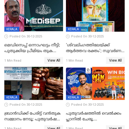
KERALA
KERALA
Posted On 30-12-2025
Posted On 30-12-2025
മെഡിസെപ്പ് ഒന്നാംഘട്ടം നീട്ടി;
'ശിവലിംഗത്തിലേയ്ക്ക്
പുതുക്കിയ പ്രീമിയം തുക
ആര്‍ത്തവ രക്തം'; സുവര്‍ണ
ഈടാക്കുക ജനുവരി 31
കേരളം ലോട്ടറിയിലെ
View All
View All
1 Min Read
1 Min Read
മുതൽ
ചിത്രത്തിനെതിരെ ഹിന്ദു
ഐക്യവേദി പരാതി നൽകി
KERALA
KERALA
Posted On 30-12-2025
Posted On 30-12-2025
ബ്രാൻഡിക്ക് പേരിട്ട് വൻതുക
പുതുവർഷത്തിൽ വെൽക്കം
സമ്മാനം നേടൂ; പുതുവർഷ
പ്ലാനിൽ ചേരൂ,
ഓഫറുമായി ബെവ്‌കോ
350എംപിപിഎസ് വേഗതയിൽ
View All
View All
1 Min Read
1 Min Read