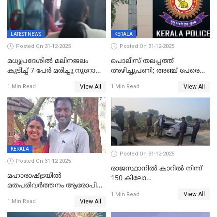
കടകംപള്ളി സുരേന്ദ്രൻ
LATEST NEWS
KERALA
Posted On 31-12-2025
Posted On 31-12-2025
മധ്യപ്രദേശിൽ മലിനജലം
പൊലീസ് തലപ്പത്ത്
കുടിച്ച് 7 പേർ മരിച്ചു,നൂറോളം
അഴിച്ചുപണി; അഞ്ച് പേരെ
പേർ ഗുരുതരാവസ്ഥയിൽ
ഐജി റാങ്കിലേക്ക്
View All
View All
1 Min Read
1 Min Read
ഉയർത്തി,അജിതാ ബീഗം
ക്രൈംബ്രാഞ്ച് ഐജി,
എസ്.ശ്യാംസുന്ദർ
ഇന്റലിജൻസ് ഐജി
KERALA
Posted On 31-12-2025
Posted On 31-12-2025
രാജസ്ഥാനിൽ കാറിൽ നിന്ന്
മഹാരാഷ്ട്രയിൽ
150 കിലോ
മതപരിവർത്തനം ആരോപിച്ചു
സ്ഫോടകവസ്തുക്കൾ
View All
അറസ്റ്റിലായ മലയാളി
1 Min Read
പിടികൂടി
View All
1 Min Read
വൈദികനും ഭാര്യയ്ക്കും
ഉൾപ്പെടെ 11പേർക്കും ജാമ്യം