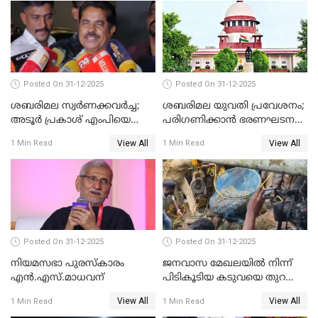
Posted On 31-12-2025
Posted On 31-12-2025
ശബരിമല സ്വര്‍ണക്കവര്‍ച്ച;
ശബരിമല യുവതി പ്രവേശനം;
അടൂര്‍ പ്രകാശ് എംപിയെ
പരിഗണിക്കാന്‍ ഭരണഘടന
ചോദ്യം ചെയ്യാൻ SIT
ബെഞ്ച്
View All
View All
1 Min Read
1 Min Read
Posted On 31-12-2025
Posted On 31-12-2025
നിയമസഭാ പുരസ്‌കാരം
ജനവാസ മേഖലയിൽ നിന്ന്
എൻ.എസ്.മാധവന്
പിടികൂടിയ കടുവയെ തുറന്നു
വിട്ടു
View All
View All
1 Min Read
1 Min Read