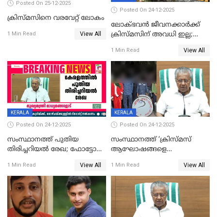
Posted On 25-12-2025
Posted On 24-12-2025
ക്രിസ്മസിനെ വരവേറ്റ് ലോകം
ലോക്ഭവൻ ജീവനക്കാർക്ക്
View All
ക്രിസ്മസിന് അവധി ഇല്ല;
1 Min Read
ഹാജരാവാൻ ഉത്തരവ്
View All
1 Min Read
KERALA
KERALA
Posted On 24-12-2025
Posted On 24-12-2025
സംസ്ഥാനത്ത് പുതിയ
സംസ്ഥാനത്ത് ‘ക്രിസ്മസ്
തിരിച്ചറിയല്‍ രേഖ; ഫോട്ടോ
ആഘോഷങ്ങളെ
പതിപ്പിച്ച നേറ്റിവിറ്റി കാര്‍ഡ്
കടന്നാക്രമിയ്ക്കുന്നു; എല്ലാ
View All
View All
1 Min Read
1 Min Read
നല്‍കുമെന്ന് മുഖ്യമന്ത്രി; SIR
ആക്രമണങ്ങൾക്കും പിന്നിലും
ഹെല്‍പ് ഡസ്‌കുകള്‍
സംഘപരിവാർ’; മുഖ്യമന്ത്രി
ആരംഭിക്കാന്‍ മന്ത്രിസഭാ
യോഗ തീരുമാനം