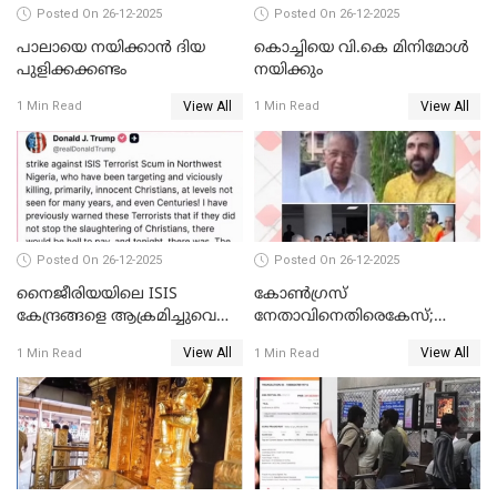
Posted On 26-12-2025
Posted On 26-12-2025
പാലായെ നയിക്കാന്‍ ദിയ
കൊച്ചിയെ വി.കെ മിനിമോള്‍
പുളിക്കക്കണ്ടം
നയിക്കും
View All
View All
1 Min Read
1 Min Read
Posted On 26-12-2025
Posted On 26-12-2025
നൈജീരിയയിലെ ISIS
കോണ്‍ഗ്രസ്
കേന്ദ്രങ്ങളെ ആക്രമിച്ചുവെന്ന്
നേതാവിനെതിരെകേസ്;
ട്രംപ്
മുഖ്യമന്ത്രിയും ഉണ്ണികൃഷ്ണന്‍
View All
View All
1 Min Read
1 Min Read
പോറ്റിയും ഒപ്പമുള്ള AI ചിത്രം
പങ്കുവെച്ചു