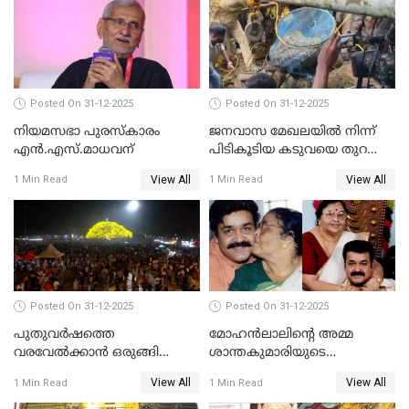
Posted On 31-12-2025
Posted On 31-12-2025
നിയമസഭാ പുരസ്‌കാരം
ജനവാസ മേഖലയിൽ നിന്ന്
എൻ.എസ്.മാധവന്
പിടികൂടിയ കടുവയെ തുറന്നു
വിട്ടു
View All
View All
1 Min Read
1 Min Read
Posted On 31-12-2025
Posted On 31-12-2025
പുതുവര്‍ഷത്തെ
മോഹന്‍ലാലിന്റെ അമ്മ
വരവേല്‍ക്കാന്‍ ഒരുങ്ങി
ശാന്തകുമാരിയുടെ
ലോകം
സംസ്‌കാരം ഇന്ന്
View All
View All
1 Min Read
1 Min Read