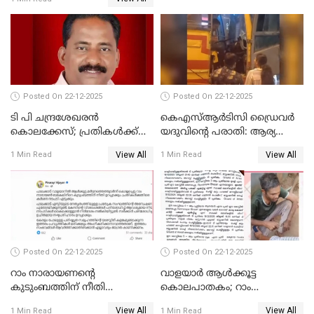
അസോസിയേറ്റ് അംഗങ്ങൾ;
അസോസിയേറ്റ്
അംഗമാകാനില്ലെന്നും
UDFലേക്കില്ലെന്നും
വിഷ്ണുപുരം ചന്ദ്രശേഖരൻ
Posted On 22-12-2025
Posted On 22-12-2025
ടി പി ചന്ദ്രശേഖരന്‍
കെഎസ്ആർടിസി ഡ്രൈവർ
കൊലക്കേസ്; പ്രതികള്‍ക്ക്
യദുവിന്റെ പരാതി: ആര്യ
വീണ്ടും പരോള്‍
രാജേന്ദ്രനും സച്ചിൻ ദേവിനും
View All
View All
1 Min Read
1 Min Read
കോടതി നോട്ടീസ്
Posted On 22-12-2025
Posted On 22-12-2025
റാം നാരായണന്റെ
വാളയാർ ആൾക്കൂട്ട
കുടുംബത്തിന് നീതി
കൊലപാതകം; റാം
ഉറപ്പാക്കും; പിണറായി
നാരായണൻ നേരിട്ടത് ക്രൂര
View All
View All
1 Min Read
1 Min Read