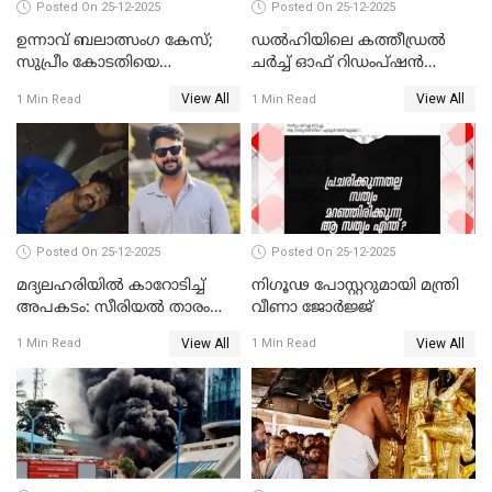
Posted On 25-12-2025
Posted On 25-12-2025
ഉന്നാവ് ബലാത്സംഗ കേസ്;
ഡൽഹിയിലെ കത്തീഡ്രൽ
സുപ്രീം കോടതിയെ
ചർച്ച് ഓഫ് റിഡംപ്ഷൻ
സമീപിക്കാനൊരുങ്ങി
സന്ദർശിച്ച് പ്രധാനമന്ത്രി
View All
View All
1 Min Read
1 Min Read
അതിജീവിത
Posted On 25-12-2025
Posted On 25-12-2025
മദ്യലഹരിയിൽ കാറോടിച്ച്
നിഗൂഢ പോസ്റ്ററുമായി മന്ത്രി
അപകടം: സീരിയൽ താരം
വീണാ ജോർജ്ജ്
സിദ്ധാർത്ഥ് പ്രഭുവിനെതിരെ
View All
View All
1 Min Read
1 Min Read
കേസെടുത്തു