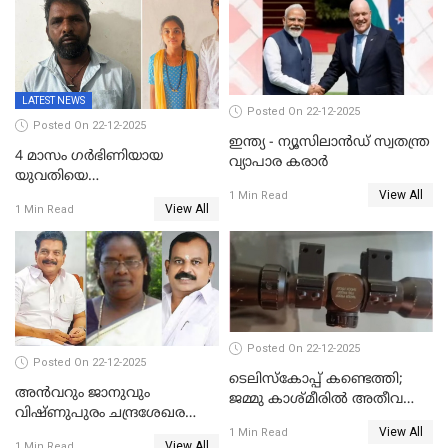
സൈറ്റുകളിൽ നിന്നും
വിഡിയോ നീക്കം ചെയ്യാനും
പൊലീസ്
LATEST NEWS
Posted On 22-12-2025
Posted On 22-12-2025
ഇന്ത്യ - ന്യൂസിലാൻഡ് സ്വതന്ത്ര
4 മാസം ഗർഭിണിയായ
വ്യാപാര കരാർ
യുവതിയെ
View All
വെട്ടിക്കൊലപ്പെടുത്തി
1 Min Read
View All
1 Min Read
പിതാവും സഹോദരനും;
ദുരഭിമാനക്കൊലയിൽ
നടുങ്ങി കർണാടക
Posted On 22-12-2025
Posted On 22-12-2025
ടെലിസ്‌കോപ്പ് കണ്ടെത്തി;
അൻവറും ജാനുവും
ജമ്മു കാശ്മീരില്‍ അതീവ
വിഷ്ണുപുരം ചന്ദ്രശേഖരന്റെ
ജാഗ്രത നിര്‍ദ്ദേശം
View All
പാർട്ടിയും UDF
1 Min Read
View All
1 Min Read