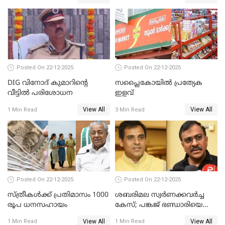
വിജയന്‍
പീഡനം
Posted On 22-12-2025
Posted On 22-12-2025
DIG വിനോദ് കുമാറിന്റെ
സപ്ലൈകോയിൽ പ്രത്യേക
വീട്ടില്‍ പരിശോധന
ഇളവ്
View All
View All
1 Min Read
3 Min Read
Posted On 22-12-2025
Posted On 22-12-2025
സ്ത്രീകള്‍ക്ക് പ്രതിമാസം 1000
ശബരിമല സ്വര്‍ണക്കവര്‍ച്ച
രൂപ ധനസഹായം
കേസ്; പങ്കജ് ഭണ്ഡാരിയെയും
ഗോവര്‍ധനെയും കസ്റ്റഡിയില്‍
View All
View All
1 Min Read
1 Min Read