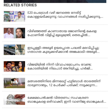
RELATED STORIES
E20 പെട്രോൾ വഴി ജനത്തെ നേരിട്ട്
കൊള്ളയടിക്കുന്നു; വാഹനങ്ങൾ നശിപ്പിക്കുന്നു,
ജീവിതങ്ങൾ നശിപ്പിക്കുന്നുവെന്നും രാഹുൽ ഗാന്ധി
KERALA
വിഴിഞ്ഞത്ത് കാണാതായ ജോണിന്റെ മകളെ
ഫോണിൽ വിളിച്ച് മുഖ്യമന്ത്രി, തെരച്ചിൽ
ഊർജിതമാക്കുമെന്ന് ഉറപ്പ് നൽകി; മന്ത്രി സിപി
KERALA
ജോൺ അഞ്ചുതെങ്ങിൽ; കടലിൽ
പോകുന്നവരെയും ഉൾപ്പെടുത്തി നാളെ ഊർജിത
ഇടപ്പള്ളി–അരൂർ ഉയരപ്പാത പദ്ധതി മരവിപ്പിച്ചു;
തെരച്ചിൽ
ഗതാഗത കുരുക്കഴിക്കാൻ അങ്കമാലി–അരൂർ
ബൈപാസ് പദ്ധതി വേഗത്തിലാക്കുമെന്ന് ഗഡ്കരി
LATEST NEWS
വിജയ്‌യിൽ നിന്ന് വിവാഹമോചനം വേണ്ട;
കോടതിയിൽ നിലപാട് അറിയിച്ചു, ഹർജി
പിൻവലിക്കുന്നെന്ന് സംഗീത
LATEST NEWS
മത്സരത്തിനിടെ മിന്നലേറ്റ് ഫുട്‌ബാൾ താരത്തിന്
ദാരുണാന്ത്യം, 12 പേർക്ക് പരിക്ക്; നടുക്കുന്ന
വീഡിയോ
KERALA
ക്ഷേമപെൻഷൻ വിതരണം: സഹകരണ
ബാങ്കുകളെ ഒഴിവാക്കി; ഇനി വാണിജ്യ ബാങ്കുകൾ
മാത്രം
KERALA