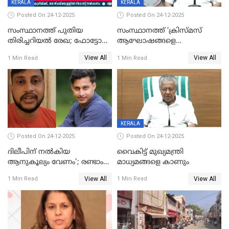
KERALA
KERALA
Posted On 24-12-2025
Posted On 24-12-2025
സംസ്ഥാനത്ത് പുതിയ
സംസ്ഥാനത്ത് ‘ക്രിസ്മസ്
തിരിച്ചറിയല്‍ രേഖ; ഫോട്ടോ
ആഘോഷങ്ങളെ
പതിപ്പിച്ച നേറ്റിവിറ്റി കാര്‍ഡ്
കടന്നാക്രമിയ്ക്കുന്നു; എല്ലാ
View All
View All
1 Min Read
1 Min Read
നല്‍കുമെന്ന് മുഖ്യമന്ത്രി; SIR
ആക്രമണങ്ങൾക്കും പിന്നിലും
ഹെല്‍പ് ഡസ്‌കുകള്‍
സംഘപരിവാർ’; മുഖ്യമന്ത്രി
ആരംഭിക്കാന്‍ മന്ത്രിസഭാ
യോഗ തീരുമാനം
KERALA
Posted On 24-12-2025
Posted On 24-12-2025
ദിലീപിന് നല്‍കിയ
വൈകിട്ട് മുഖ്യമന്ത്രി
ആനുകൂല്യം വേണം'; രണ്ടാം
മാധ്യമങ്ങളെ കാണും
പ്രതി മാര്‍ട്ടിന്‍
View All
View All
1 Min Read
1 Min Read
ഹൈക്കോടതിയില്‍