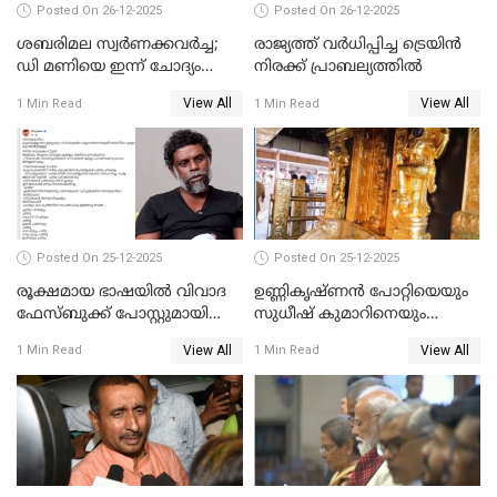
Posted On 26-12-2025
Posted On 26-12-2025
ശബരിമല സ്വര്‍ണക്കവര്‍ച്ച;
രാജ്യത്ത് വര്‍ധിപ്പിച്ച ട്രെയിന്‍
ഡി മണിയെ ഇന്ന് ചോദ്യം
നിരക്ക് പ്രാബല്യത്തില്‍
ചെയ്യും
View All
View All
1 Min Read
1 Min Read
Posted On 25-12-2025
Posted On 25-12-2025
രൂക്ഷമായ ഭാഷയിൽ വിവാദ
ഉണ്ണികൃഷ്ണന്‍ പോറ്റിയെയും
ഫേസ്ബുക്ക് പോസ്റ്റുമായി
സുധീഷ് കുമാറിനെയും
നടൻ വിനായകൻ
വീണ്ടും ചോദ്യം ചെയ്ത് SIT
View All
View All
1 Min Read
1 Min Read