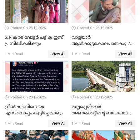
മോട്ടീവ് ഉണ്ടായിരുന്നെന്നും
അഡ്വ. ടി.ബി മിനി
Posted On 23-12-2025
Posted On 23-12-2025
SIR കരട് വോട്ടര്‍ പട്ടിക ഇന്ന്
വാളയാർ
പ്രസിദ്ധീകരിക്കും
ആൾക്കൂട്ടകൊലപാതകം; 2
പേർ കൂടി കസ്റ്റഡിയിൽ
View All
View All
1 Min Read
1 Min Read
Posted On 23-12-2025
Posted On 23-12-2025
ഗ്രീന്‍ലന്‍ഡിനെ യു
മുല്ലപ്പെരിയാര്‍
എസിനൊപ്പം കൂട്ടിച്ചേര്‍ക്കും
അണക്കെട്ടിന്റെ ബലക്ഷയ
നിര്‍ണയം; പരിശോധന ഇന്ന്
View All
View All
1 Min Read
1 Min Read
തുടങ്ങും