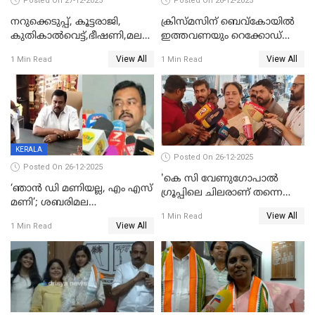
Posted On 27-12-2025
Posted On 26-12-2025
നറുക്കെടുപ്പ്, കൂട്ടരാജി,
ക്രിസ്മസിന് ബെവ്‌കോയിൽ
കുതികാൽവെട്ട്,ഭീഷണി,മലബാറിലാകട്ടെ
ഇത്തവണയും റെക്കോഡ്
ട്വിസ്റ്റോട് ട്വിസ്റ്റും; അടിമുടി
വിൽപ്പന;കഴിഞ്ഞവർഷത്തേക്ക
View All
View All
1 Min Read
1 Min Read
നാടകീയമായി പഞ്ചായത്ത്
53 കോടി രൂപയുടെ അധിക
പ്രസിഡന്‍റ് തെരഞ്ഞെടുപ്പ്
വിൽപ്പന; മലയാളി കുടിച്ചു
തീർത്തത് 333 കോടിയുടെ
മദ്യം
KERALA
Posted On 26-12-2025
Posted On 26-12-2025
'കെ സി വേണുഗോപാല്‍
‘ഞാൻ ഡി മണിയല്ല, എം എസ്
ഗ്രൂപ്പിലെ ചിലരാണ് തന്നെ
മണി’; ശബരിമല
തഴഞ്ഞത്'; ലാലി ജെയിംസ്
View All
സ്വർണക്കവർച്ചയുമായി ഒരു
1 Min Read
View All
1 Min Read
ബന്ധവും ഇല്ലെന്ന് എസ്ഐടി
ചോദ്യം ചെയ്ത ദിണ്ടിഗലിലെ
വ്യവസായി