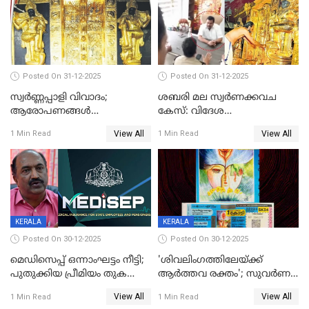
Posted On 31-12-2025
Posted On 31-12-2025
സ്വർണ്ണപ്പാളി വിവാദം;
ശബരി മല സ്വർണക്കവച
ആരോപണങ്ങൾ
കേസ്: വിദേശ
അവസാനിക്കുന്നില്ല
വ്യവസായിയുടെ ആരോപണം
View All
View All
1 Min Read
1 Min Read
നിഷേധിച്ച് ഡി മണി
KERALA
KERALA
Posted On 30-12-2025
Posted On 30-12-2025
മെഡിസെപ്പ് ഒന്നാംഘട്ടം നീട്ടി;
'ശിവലിംഗത്തിലേയ്ക്ക്
പുതുക്കിയ പ്രീമിയം തുക
ആര്‍ത്തവ രക്തം'; സുവര്‍ണ
ഈടാക്കുക ജനുവരി 31
കേരളം ലോട്ടറിയിലെ
View All
View All
1 Min Read
1 Min Read
മുതൽ
ചിത്രത്തിനെതിരെ ഹിന്ദു