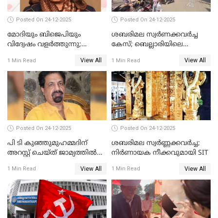
Posted On 24-12-2025
Posted On 24-12-2025
മോദിയും ബിജെപിയും
ശബരിമല സ്വര്‍ണക്കവര്‍ച്ച
വിദ്വേഷം വളർത്തുന്നു;
കേസ്; ബെല്ലാരിയിലെ
പ്രതിഷേധവിമായി
ജ്വല്ലറിയില്‍ പരിശോധന
View All
View All
1 Min Read
1 Min Read
കോൺഗ്രസ്
Posted On 24-12-2025
Posted On 24-12-2025
പി ടി കുഞ്ഞുമുഹമ്മദിന്
ശബരിമല സ്വര്‍ണ്ണക്കവര്‍ച്ച;
അറസ്റ്റ് ചെയ്ത് ജാമ്യത്തില്‍
നിർണായക നീക്കവുമായി SIT
വിട്ടു
View All
View All
1 Min Read
1 Min Read