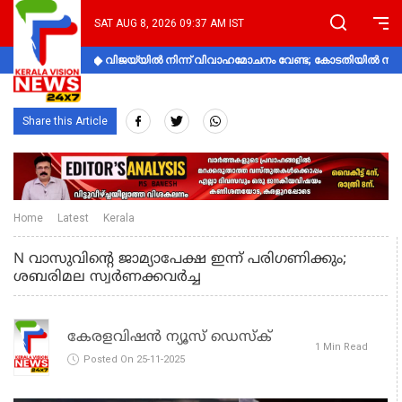
SAT AUG 8, 2026 09:37 AM IST
വിജയ്‌യിൽ നിന്ന് വിവാഹമോചനം വേണ്ട; കോടതിയിൽ നിലപാ
Share this Article
Home
Latest
Kerala
N വാസുവിൻ്റെ ജാമ്യാപേക്ഷ ഇന്ന് പരിഗണിക്കും;
ശബരിമല സ്വര്‍ണക്കവര്‍ച്ച
കേരളവിഷൻ ന്യൂസ് ഡെസ്‌ക്
1 Min Read
Posted On 25-11-2025