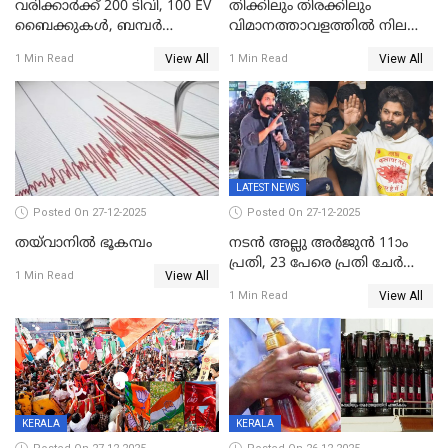
വരിക്കാർക്ക് 200 ടിവി, 100 EV
തിക്കിലും തിരക്കിലും
ബൈക്കുകൾ, ബമ്പർ
വിമാനത്താവളത്തില്‍ നിലത്ത്
സമ്മാനമായി EV കാർ
വീണ് വിജയ്
View All
View All
1 Min Read
1 Min Read
ഉൾപ്പെടെ 2 കോടി രൂപയുടെ
സമ്മാനങ്ങളുമായി
കേരളവിഷൻ ബ്രോഡ്ബാൻഡ്
കണക്ട്&വിൻ
LATEST NEWS
Posted On 27-12-2025
Posted On 27-12-2025
തയ്‌വാനിൽ ഭൂകമ്പം
നടൻ അല്ലു അർജുൻ 11ാം
പ്രതി, 23 പേരെ പ്രതി ചേർത്ത്
View All
1 Min Read
കുറ്റപത്രം സമർപ്പിച്ചു
View All
1 Min Read
KERALA
KERALA