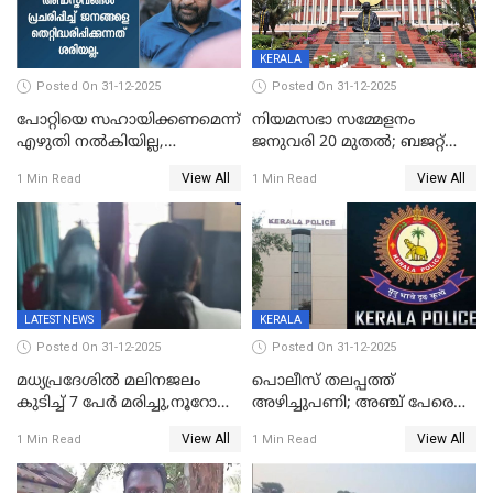
KERALA
Posted On 31-12-2025
Posted On 31-12-2025
പോറ്റിയെ സഹായിക്കണമെന്ന്
നിയമസഭാ സമ്മേളനം
എഴുതി നൽകിയില്ല,
ജനുവരി 20 മുതല്‍; ബജറ്റ്
ജനങ്ങളെ
അവതരണം അവസാനവാരം;
View All
View All
1 Min Read
1 Min Read
തെറ്റിദ്ധരിപ്പിക്കരുത്,
മന്ത്രിസഭാ
സാങ്കൽപ്പിക കഥകൾ
യോഗതീരുമാനങ്ങൾ
പ്രചരിപ്പിക്കുന്നുവെന്നും
കടകംപള്ളി സുരേന്ദ്രൻ
LATEST NEWS
KERALA
Posted On 31-12-2025
Posted On 31-12-2025
മധ്യപ്രദേശിൽ മലിനജലം
പൊലീസ് തലപ്പത്ത്
കുടിച്ച് 7 പേർ മരിച്ചു,നൂറോളം
അഴിച്ചുപണി; അഞ്ച് പേരെ
പേർ ഗുരുതരാവസ്ഥയിൽ
ഐജി റാങ്കിലേക്ക്
View All
View All
1 Min Read
1 Min Read
ഉയർത്തി,അജിതാ ബീഗം
ക്രൈംബ്രാഞ്ച് ഐജി,
എസ്.ശ്യാംസുന്ദർ