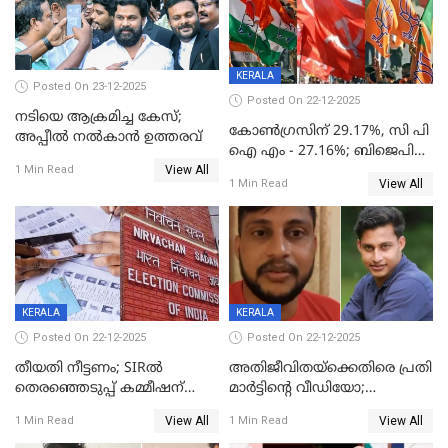
KERALA
Posted On 23-12-2025
Posted On 22-12-2025
നടിയെ ആക്രമിച്ച കേസ്;
കോൺഗ്രസിന് 29.17%, സി പി
അപ്പീൽ നൽകാൻ ഉത്തരവ്
ഐ എം - 27.16%; ബിജെപി
View All
20% കടന്നത്
1 Min Read
View All
1 Min Read
തിരുവനന്തപുരത്ത് മാത്രം,
തദ്ദേശത്തിലെ യഥാർത്ഥ
കണക്ക് പുറത്ത്
KERALA
KERALA
Posted On 22-12-2025
Posted On 22-12-2025
തീയതി നീട്ടണം; SIRൽ
അതിജീവിതയ്‌ക്കെതിരെ പ്രതി
തെരഞ്ഞെടുപ്പ് കമ്മീഷന്
മാർട്ടിന്റെ വീഡിയോ;
കത്തയച്ച് കേരളം
പ്രചരിപ്പിച്ച മൂന്നുപേർ
View All
View All
1 Min Read
1 Min Read
അറസ്റ്റിൽ; നൂറോളം