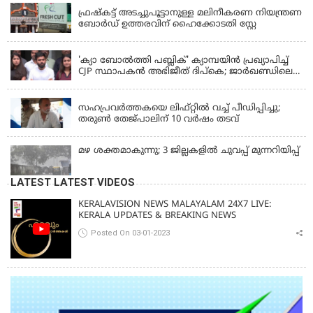
ഫ്രഷ്‌കട്ട് അടച്ചുപൂട്ടാനുള്ള മലിനീകരണ നിയന്ത്രണ
ബോർഡ് ഉത്തരവിന് ഹൈക്കോടതി സ്റ്റേ
KERALA
'ക്യാ ബോൽത്തി പബ്ലിക്' ക്യാമ്പയിൻ പ്രഖ്യാപിച്ച്
CJP സ്ഥാപകൻ അഭിജീത് ദിപ്കെ; ജാർഖണ്ഡിലെ
വിദ്യാർത്ഥി പ്രക്ഷോഭത്തിലും മറുപടി
LATEST NEWS
സഹപ്രവർത്തകയെ ലിഫ്റ്റിൽ വച്ച് പീഡിപ്പിച്ചു;
തരുൺ തേജ്‌പാലിന് 10 വർഷം തടവ്
മഴ ശക്തമാകുന്നു; 3 ജില്ലകളിൽ ചുവപ്പ് മുന്നറിയിപ്പ്
LATEST LATEST VIDEOS
KERALAVISION NEWS MALAYALAM 24X7 LIVE:
KERALA UPDATES & BREAKING NEWS
Posted On 03-01-2023