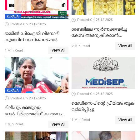
KERALA
Posted On 23-12-2025
Posted On 23-12-2025
ശബരിമല സ്വര്‍ണക്കവര്‍ച്ച
ജയിൽ ഡിഐജി വിനോദ്
കേസ് അന്വേഷിക്കാന്‍
കുമാറിന് സസ്പെൻഷൻ
തയ്യാറെന്ന് CBI
View All
2 Min Read
View All
1 Min Read
KERALA
Posted On 23-12-2025
Posted On 23-12-2025
മെഡിസെപിന്റെ പ്രീമിയം തുക
ദിലീപും മഞ്ജുവും
വർധിപ്പിച്ചു
വേർപിരിഞ്ഞതിന് കാരണം
View All
ദിലീപ് മഞ്ജുവിന് നൽകിയ ആ
1 Min Read
View All
1 Min Read
പഴയ മൊബൈലിൽ നിന്ന്
കണ്ടെത്തിയ ചാറ്റിൽ
നിന്നാണ്; എട്ടാം പ്രതിക്ക്