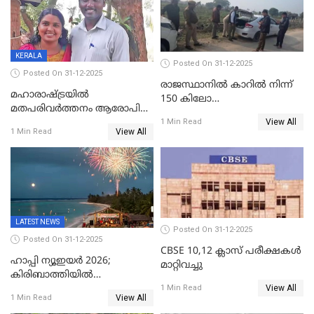
ഇന്റലിജൻസ് ഐജി
KERALA
Posted On 31-12-2025
Posted On 31-12-2025
രാജസ്ഥാനിൽ കാറിൽ നിന്ന്
മഹാരാഷ്ട്രയിൽ
150 കിലോ
മതപരിവർത്തനം ആരോപിച്ചു
സ്ഫോടകവസ്തുക്കൾ
View All
അറസ്റ്റിലായ മലയാളി
1 Min Read
പിടികൂടി
View All
1 Min Read
വൈദികനും ഭാര്യയ്ക്കും
ഉൾപ്പെടെ 11പേർക്കും ജാമ്യം
LATEST NEWS
Posted On 31-12-2025
Posted On 31-12-2025
CBSE 10,12 ക്ലാസ് പരീക്ഷകള്‍
ഹാപ്പി ന്യൂഇയർ 2026;
മാറ്റിവച്ചു
കിരിബാത്തിയിൽ
View All
പുതുവർഷമെത്തി
1 Min Read
View All
1 Min Read