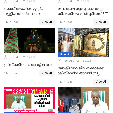
Posted On 25-12-2025
Posted On 25-12-2025
നൈജീരിയയിൽ മുസ്ലീം
ശബരിമല സ്വര്‍ണ്ണക്കവര്‍ച്ച;
പള്ളിയില്‍ സ്‌ഫോടനം
ഡി. മണിയെ തിരിച്ചറിഞ്ഞ് SIT
View All
View All
1 Min Read
1 Min Read
KERALA
Posted On 25-12-2025
Posted On 24-12-2025
ക്രിസ്മസിനെ വരവേറ്റ് ലോകം
ലോക്ഭവൻ ജീവനക്കാർക്ക്
View All
ക്രിസ്മസിന് അവധി ഇല്ല;
1 Min Read
ഹാജരാവാൻ ഉത്തരവ്
View All
1 Min Read