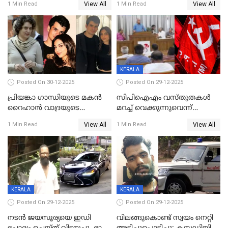
View All
View All
1 Min Read
1 Min Read
സന്നിധാനത്ത് വൻ
പ്രവര്‍ത്തനാനുമതി
ഭക്തജനത്തിരക്ക്
KERALA
Posted On 30-12-2025
Posted On 29-12-2025
പ്രിയങ്കാ ​ഗാന്ധിയുടെ മകൻ
സിപിഐഎം വസ്തുതകൾ
റൈഹാൻ വാദ്രയുടെ
മറച്ച് വെക്കുന്നുവെന്ന്
വിവാഹനിശ്ചയം
സിപിഐ, 'പത്മകുമാറിനെ
View All
View All
1 Min Read
1 Min Read
കഴിഞ്ഞതായി റിപ്പോർട്ട്
സംരക്ഷിച്ചത്
തിരിച്ചടിച്ചു',വെള്ളാപ്പള്ളിയെ
ന്യായീകരിക്കുന്നതിലും
CPIഎക്സിക്യൂട്ടീവിൽ
വിമർശനം
KERALA
KERALA
Posted On 29-12-2025
Posted On 29-12-2025
നടൻ ജയസൂര്യയെ ഇഡി
വിലങ്ങുകൊണ്ട് സ്വയം നെറ്റി