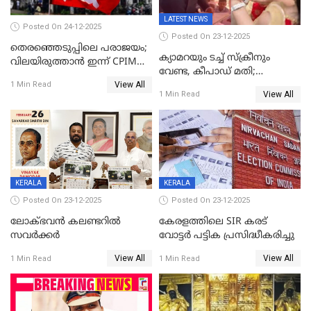
LATEST NEWS
Posted On 24-12-2025
Posted On 23-12-2025
തെരഞ്ഞെടുപ്പിലെ പരാജയം;
ക്യാമറയും ടച്ച് സ്ക്രീനും
വിലയിരുത്താന്‍ ഇന്ന് CPIM
വേണ്ട, കീപാഡ് മതി;
യോഗം
View All
സ്ത്രീകൾക്ക് സ്മാർട്ട് ഫോൺ
1 Min Read
View All
1 Min Read
വിലക്കി രാജ്യത്തെ ഒരു
പഞ്ചായത്ത്
KERALA
KERALA
Posted On 23-12-2025
Posted On 23-12-2025
ലോക്ഭവൻ കലണ്ടറിൽ
കേരളത്തിലെ SIR കരട്
സവർക്കർ
വോട്ടര്‍ പട്ടിക പ്രസിദ്ധീകരിച്ചു
View All
View All
1 Min Read
1 Min Read