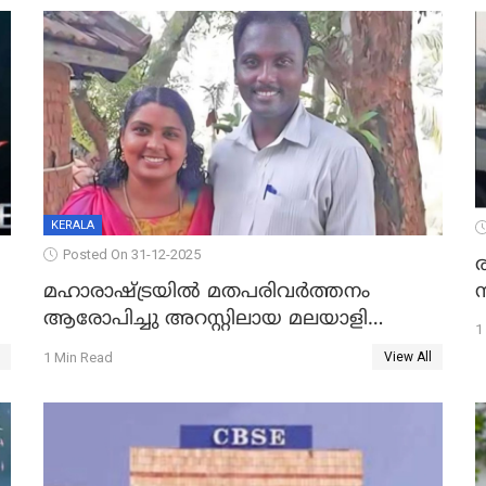
KERALA
Posted On 31-12-2025
മഹാരാഷ്ട്രയിൽ മതപരിവർത്തനം
ആരോപിച്ചു അറസ്റ്റിലായ മലയാളി
1
വൈദികനും ഭാര്യയ്ക്കും ഉൾപ്പെടെ
1 Min Read
View All
11പേർക്കും ജാമ്യം