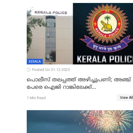
കടകംപള്ളി സുരേന്ദ്രൻ
KERALA
Posted On 31-12-2025
പൊലീസ് തലപ്പത്ത് അഴിച്ചുപണി; അഞ്ച്
പേരെ ഐജി റാങ്കിലേക്ക്
ഉയർത്തി,അജിതാ ബീഗം ക്രൈംബ്രാഞ്ച്
1 Min Read
View All
ഐജി, എസ്.ശ്യാംസുന്ദർ ഇന്റലിജൻസ്
ഐജി