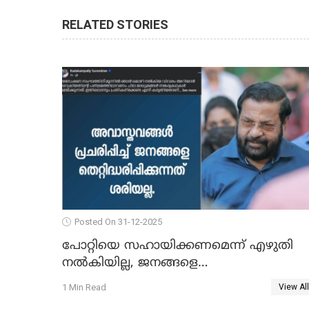
RELATED STORIES
Posted On 31-12-2025
പോറ്റിയെ സഹായിക്കണമെന്ന് എഴുതി
നൽകിയില്ല, ജനങ്ങളെ
തെറ്റിദ്ധരിപ്പിക്കരുത്, സാങ്കൽപ്പിക
1 Min Read
View All
കഥകൾ പ്രചരിപ്പിക്കുന്നുവെന്നും