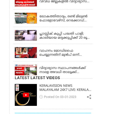
വിവിധ ജില്ലകളിൽ വിദ്യാഭ്യാസ
സ്ഥാപനങ്ങൾക്ക് അവധി
KERALA
ലോകത്തിതാദ്യം, രണ്ട് മില്യണ്‍
ഫോളോവേഴ്‌സ്, റെക്കോഡ്
നേട്ടവുമായി കേരള പൊലീസ്
KERALA
പ്ലാസ്റ്റിക് കുപ്പി പദ്ധതി പാളി;
കാലിയായ മദ്യക്കുപ്പിക്ക് 20 രൂപ
പദ്ധതി അവസാനിപ്പിച്ച്
LATEST NEWS
ബെവ്‌കോ
വാഹനം മോഡിഫൈ
ചെയ്യുന്നതിന് മുൻപ് ഒന്ന്
ശ്രദ്ധിക്കണേ, വാഹനങ്ങളുടെ
KERALA
രൂപമാറ്റത്തിൽ മാനദണ്ഡങ്ങൾ
നിശ്ചയിക്കാൻ സംസ്ഥാന
വിദ്യാഭ്യാസ സ്ഥാപനങ്ങൾക്ക്
സർക്കാരുകൾക്ക്
നാളെ അവധി താലൂക്ക്
അധികാരമില്ലെന്ന് കേന്ദ്രമന്ത്രി
അടിസ്ഥാനത്തിൽ;
LATEST LATEST VIDEOS
ആലപ്പുഴയിൽ 3
താലൂക്കുകൾക്ക്, തിരുവല്ല
KERALAVISION NEWS
താലൂക്ക്,കോട്ടയം താലൂക്ക്
MALAYALAM 24X7 LIVE: KERALA
എന്നിവടങ്ങളിൽ അവധി
UPDATES & BREAKING NEWS
Posted On 03-01-2023