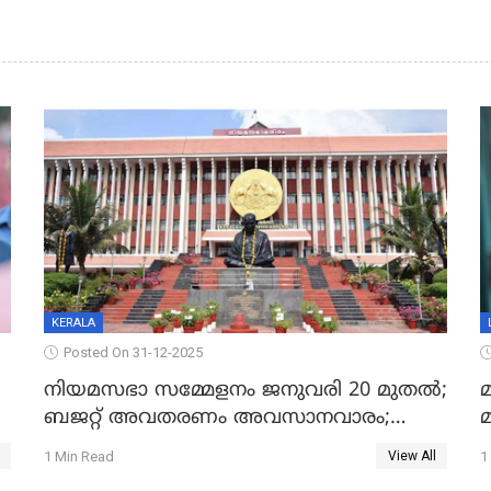
KERALA
Posted On 31-12-2025
നിയമസഭാ സമ്മേളനം ജനുവരി 20 മുതല്‍;
മ
ബജറ്റ് അവതരണം അവസാനവാരം;
മന്ത്രിസഭാ യോഗതീരുമാനങ്ങൾ
1 Min Read
1
View All