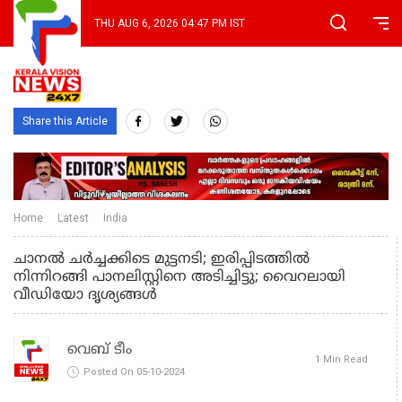
THU AUG 6, 2026 04:47 PM IST
Share this Article
Home
Latest
India
ചാനൽ ചർച്ചക്കിടെ മുട്ടനടി; ഇരിപ്പിടത്തിൽ
നിന്നിറങ്ങി പാനലിസ്റ്റിനെ അടിച്ചിട്ടു; വൈറലായി
വീഡിയോ ദൃശ്യങ്ങൾ
വെബ് ടീം
1 Min Read
Posted On 05-10-2024