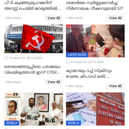
പി ടി കുഞ്ഞുമുഹമ്മദിന്
ശബരിമല സ്വര്‍ണ്ണക്കവര്‍ച്ച;
അറസ്റ്റ് ചെയ്ത് ജാമ്യത്തില്‍
നിർണായക നീക്കവുമായി SIT
വിട്ടു
View All
View All
1 Min Read
1 Min Read
LATEST NEWS
Posted On 24-12-2025
Posted On 23-12-2025
തെരഞ്ഞെടുപ്പിലെ പരാജയം;
ക്യാമറയും ടച്ച് സ്ക്രീനും
വിലയിരുത്താന്‍ ഇന്ന് CPIM
വേണ്ട, കീപാഡ് മതി;
യോഗം
View All
സ്ത്രീകൾക്ക് സ്മാർട്ട് ഫോൺ
1 Min Read
View All
1 Min Read
വിലക്കി രാജ്യത്തെ ഒരു
പഞ്ചായത്ത്
KERALA
KERALA