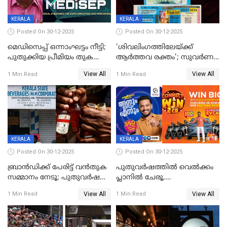
KERALA
KERALA
Posted On 30-12-2025
Posted On 30-12-2025
മെഡിസെപ്പ് ഒന്നാംഘട്ടം നീട്ടി;
'ശിവലിംഗത്തിലേയ്ക്ക്
പുതുക്കിയ പ്രീമിയം തുക
ആര്‍ത്തവ രക്തം'; സുവര്‍ണ
ഈടാക്കുക ജനുവരി 31
കേരളം ലോട്ടറിയിലെ
View All
View All
1 Min Read
1 Min Read
മുതൽ
ചിത്രത്തിനെതിരെ ഹിന്ദു
ഐക്യവേദി പരാതി നൽകി
KERALA
KERALA
Posted On 30-12-2025
Posted On 30-12-2025
ബ്രാൻഡിക്ക് പേരിട്ട് വൻതുക
പുതുവർഷത്തിൽ വെൽക്കം
സമ്മാനം നേടൂ; പുതുവർഷ
പ്ലാനിൽ ചേരൂ,
ഓഫറുമായി ബെവ്‌കോ
350എംപിപിഎസ് വേഗതയിൽ
View All
View All
1 Min Read
1 Min Read
ഇന്റർനെറ്റും ഒപ്പം കീയുടെ
മെഗാ പ്ലാൻ സൗജന്യം; ഒപ്പം
വരിക്കാർക്ക് 200 ടിവി, 100 EV