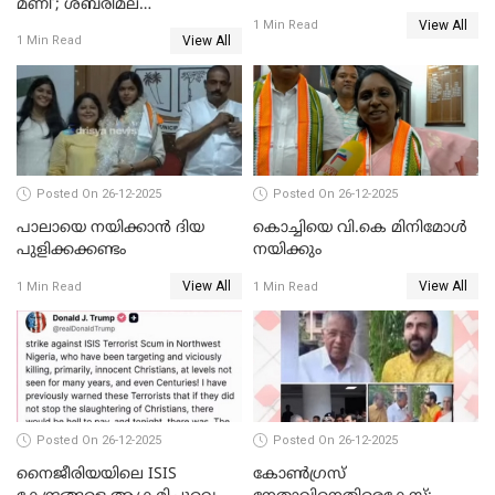
മണി’; ശബരിമല
തഴഞ്ഞത്'; ലാലി ജെയിംസ്
View All
സ്വർണക്കവർച്ചയുമായി ഒരു
1 Min Read
View All
1 Min Read
ബന്ധവും ഇല്ലെന്ന് എസ്ഐടി
ചോദ്യം ചെയ്ത ദിണ്ടിഗലിലെ
വ്യവസായി
Posted On 26-12-2025
Posted On 26-12-2025
പാലായെ നയിക്കാന്‍ ദിയ
കൊച്ചിയെ വി.കെ മിനിമോള്‍
പുളിക്കക്കണ്ടം
നയിക്കും
View All
View All
1 Min Read
1 Min Read
Posted On 26-12-2025
Posted On 26-12-2025
നൈജീരിയയിലെ ISIS
കോണ്‍ഗ്രസ്