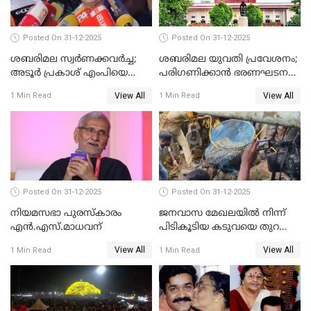
Posted On 31-12-2025
Posted On 31-12-2025
ശബരിമല സ്വര്‍ണക്കവര്‍ച്ച;
ശബരിമല യുവതി പ്രവേശനം;
അടൂര്‍ പ്രകാശ് എംപിയെ
പരിഗണിക്കാന്‍ ഭരണഘടന
ചോദ്യം ചെയ്യാൻ SIT
ബെഞ്ച്
View All
View All
1 Min Read
1 Min Read
Posted On 31-12-2025
Posted On 31-12-2025
നിയമസഭാ പുരസ്‌കാരം
ജനവാസ മേഖലയിൽ നിന്ന്
എൻ.എസ്.മാധവന്
പിടികൂടിയ കടുവയെ തുറന്നു
വിട്ടു
View All
View All
1 Min Read
1 Min Read