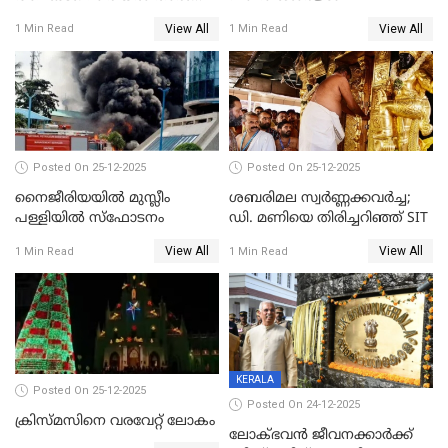
സിദ്ധാർത്ഥ് പ്രഭുവിനെതിരെ
View All
View All
1 Min Read
1 Min Read
കേസെടുത്തു
Posted On 25-12-2025
Posted On 25-12-2025
നൈജീരിയയിൽ മുസ്ലീം
ശബരിമല സ്വര്‍ണ്ണക്കവര്‍ച്ച;
പള്ളിയില്‍ സ്‌ഫോടനം
ഡി. മണിയെ തിരിച്ചറിഞ്ഞ് SIT
View All
View All
1 Min Read
1 Min Read
KERALA
Posted On 25-12-2025
Posted On 24-12-2025
ക്രിസ്മസിനെ വരവേറ്റ് ലോകം
ലോക്ഭവൻ ജീവനക്കാർക്ക്