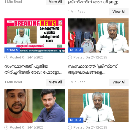
View All
ക്രിസ്മസിന് അവധി ഇല്ല;
1 Min Read
ഹാജരാവാൻ ഉത്തരവ്
View All
1 Min Read
KERALA
KERALA
Posted On 24-12-2025
Posted On 24-12-2025
സംസ്ഥാനത്ത് പുതിയ
സംസ്ഥാനത്ത് ‘ക്രിസ്മസ്
തിരിച്ചറിയല്‍ രേഖ; ഫോട്ടോ
ആഘോഷങ്ങളെ
പതിപ്പിച്ച നേറ്റിവിറ്റി കാര്‍ഡ്
കടന്നാക്രമിയ്ക്കുന്നു; എല്ലാ
View All
View All
1 Min Read
1 Min Read
നല്‍കുമെന്ന് മുഖ്യമന്ത്രി; SIR
ആക്രമണങ്ങൾക്കും പിന്നിലും
ഹെല്‍പ് ഡസ്‌കുകള്‍
സംഘപരിവാർ’; മുഖ്യമന്ത്രി
ആരംഭിക്കാന്‍ മന്ത്രിസഭാ
യോഗ തീരുമാനം
KERALA
Posted On 24-12-2025
Posted On 24-12-2025