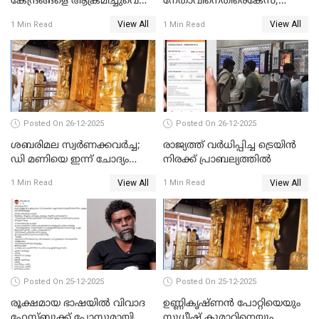
കേന്ദ്രങ്ങളെ ആക്രമിച്ചുവെന്ന്
നേതാവിനെതിരെകേസ്;
ട്രംപ്
മുഖ്യമന്ത്രിയും ഉണ്ണികൃഷ്ണന്‍
View All
View All
1 Min Read
1 Min Read
പോറ്റിയും ഒപ്പമുള്ള AI ചിത്രം
പങ്കുവെച്ചു
Posted On 26-12-2025
Posted On 26-12-2025
ശബരിമല സ്വര്‍ണക്കവര്‍ച്ച;
രാജ്യത്ത് വര്‍ധിപ്പിച്ച ട്രെയിന്‍
ഡി മണിയെ ഇന്ന് ചോദ്യം
നിരക്ക് പ്രാബല്യത്തില്‍
ചെയ്യും
View All
View All
1 Min Read
1 Min Read
Posted On 25-12-2025
Posted On 25-12-2025
രൂക്ഷമായ ഭാഷയിൽ വിവാദ
ഉണ്ണികൃഷ്ണന്‍ പോറ്റിയെയും
ഫേസ്ബുക്ക് പോസ്റ്റുമായി
സുധീഷ് കുമാറിനെയും