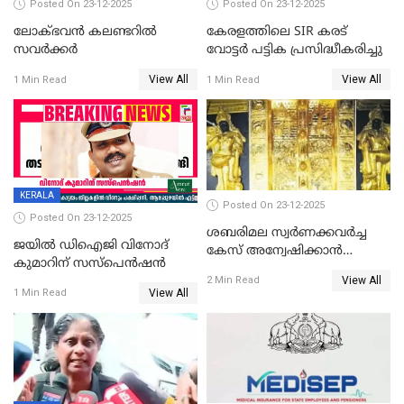
Posted On 23-12-2025
Posted On 23-12-2025
ലോക്ഭവൻ കലണ്ടറിൽ
കേരളത്തിലെ SIR കരട്
സവർക്കർ
വോട്ടര്‍ പട്ടിക പ്രസിദ്ധീകരിച്ചു
View All
View All
1 Min Read
1 Min Read
KERALA
Posted On 23-12-2025
Posted On 23-12-2025
ശബരിമല സ്വര്‍ണക്കവര്‍ച്ച
ജയിൽ ഡിഐജി വിനോദ്
കേസ് അന്വേഷിക്കാന്‍
കുമാറിന് സസ്പെൻഷൻ
തയ്യാറെന്ന് CBI
View All
2 Min Read
View All
1 Min Read