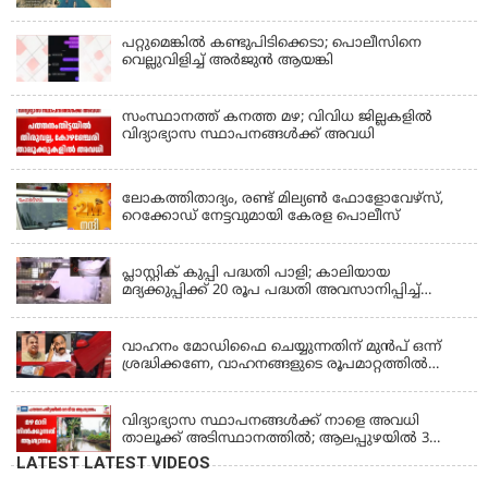
പറ്റുമെങ്കിൽ കണ്ടുപിടിക്കെടാ; പൊലീസിനെ
വെല്ലുവിളിച്ച് അർജുൻ ആയങ്കി
സംസ്ഥാനത്ത് കനത്ത മഴ; വിവിധ ജില്ലകളിൽ
വിദ്യാഭ്യാസ സ്ഥാപനങ്ങൾക്ക് അവധി
KERALA
ലോകത്തിതാദ്യം, രണ്ട് മില്യണ്‍ ഫോളോവേഴ്‌സ്,
റെക്കോഡ് നേട്ടവുമായി കേരള പൊലീസ്
KERALA
പ്ലാസ്റ്റിക് കുപ്പി പദ്ധതി പാളി; കാലിയായ
മദ്യക്കുപ്പിക്ക് 20 രൂപ പദ്ധതി അവസാനിപ്പിച്ച്
ബെവ്‌കോ
LATEST NEWS
വാഹനം മോഡിഫൈ ചെയ്യുന്നതിന് മുൻപ് ഒന്ന്
ശ്രദ്ധിക്കണേ, വാഹനങ്ങളുടെ രൂപമാറ്റത്തിൽ
മാനദണ്ഡങ്ങൾ നിശ്ചയിക്കാൻ സംസ്ഥാന
KERALA
സർക്കാരുകൾക്ക് അധികാരമില്ലെന്ന് കേന്ദ്രമന്ത്രി
വിദ്യാഭ്യാസ സ്ഥാപനങ്ങൾക്ക് നാളെ അവധി
താലൂക്ക് അടിസ്ഥാനത്തിൽ; ആലപ്പുഴയിൽ 3
താലൂക്കുകൾക്ക്, തിരുവല്ല താലൂക്ക്,കോട്ടയം
LATEST LATEST VIDEOS
താലൂക്ക് എന്നിവടങ്ങളിൽ അവധി