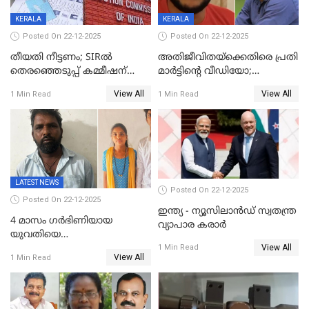
KERALA
KERALA
Posted On 22-12-2025
Posted On 22-12-2025
തീയതി നീട്ടണം; SIRൽ
അതിജീവിതയ്‌ക്കെതിരെ പ്രതി
തെരഞ്ഞെടുപ്പ് കമ്മീഷന്
മാർട്ടിന്റെ വീഡിയോ;
കത്തയച്ച് കേരളം
പ്രചരിപ്പിച്ച മൂന്നുപേർ
View All
View All
1 Min Read
1 Min Read
അറസ്റ്റിൽ; നൂറോളം
സൈറ്റുകളിൽ നിന്നും
വിഡിയോ നീക്കം ചെയ്യാനും
പൊലീസ്
LATEST NEWS
Posted On 22-12-2025
Posted On 22-12-2025
ഇന്ത്യ - ന്യൂസിലാൻഡ് സ്വതന്ത്ര
4 മാസം ഗർഭിണിയായ
വ്യാപാര കരാർ
യുവതിയെ
View All
വെട്ടിക്കൊലപ്പെടുത്തി
1 Min Read
View All
1 Min Read
പിതാവും സഹോദരനും;
ദുരഭിമാനക്കൊലയിൽ
നടുങ്ങി കർണാടക