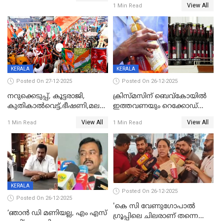
View All
1 Min Read
KERALA
KERALA
Posted On 27-12-2025
Posted On 26-12-2025
നറുക്കെടുപ്പ്, കൂട്ടരാജി,
ക്രിസ്മസിന് ബെവ്‌കോയിൽ
കുതികാൽവെട്ട്,ഭീഷണി,മലബാറിലാകട്ടെ
ഇത്തവണയും റെക്കോഡ്
ട്വിസ്റ്റോട് ട്വിസ്റ്റും; അടിമുടി
വിൽപ്പന;കഴിഞ്ഞവർഷത്തേക്ക
View All
View All
1 Min Read
1 Min Read
നാടകീയമായി പഞ്ചായത്ത്
53 കോടി രൂപയുടെ അധിക
പ്രസിഡന്‍റ് തെരഞ്ഞെടുപ്പ്
വിൽപ്പന; മലയാളി കുടിച്ചു
തീർത്തത് 333 കോടിയുടെ
മദ്യം
KERALA
Posted On 26-12-2025
Posted On 26-12-2025
'കെ സി വേണുഗോപാല്‍
‘ഞാൻ ഡി മണിയല്ല, എം എസ്
ഗ്രൂപ്പിലെ ചിലരാണ് തന്നെ