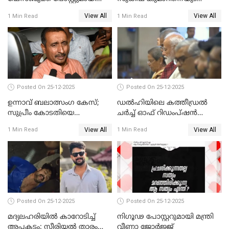
നടൻ വിനായകൻ
വീണ്ടും ചോദ്യം ചെയ്ത് SIT
View All
View All
1 Min Read
1 Min Read
Posted On 25-12-2025
Posted On 25-12-2025
ഉന്നാവ് ബലാത്സംഗ കേസ്;
ഡൽഹിയിലെ കത്തീഡ്രൽ
സുപ്രീം കോടതിയെ
ചർച്ച് ഓഫ് റിഡംപ്ഷൻ
സമീപിക്കാനൊരുങ്ങി
സന്ദർശിച്ച് പ്രധാനമന്ത്രി
View All
View All
1 Min Read
1 Min Read
അതിജീവിത
Posted On 25-12-2025
Posted On 25-12-2025
മദ്യലഹരിയിൽ കാറോടിച്ച്
നിഗൂഢ പോസ്റ്ററുമായി മന്ത്രി
അപകടം: സീരിയൽ താരം
വീണാ ജോർജ്ജ്