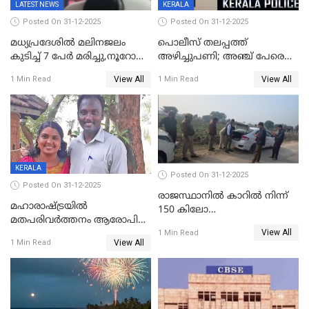
LATEST NEWS
KERALA
Posted On 31-12-2025
Posted On 31-12-2025
മധ്യപ്രദേശിൽ മലിനജലം
പൊലീസ് തലപ്പത്ത്
കുടിച്ച് 7 പേർ മരിച്ചു,നൂറോളം
അഴിച്ചുപണി; അഞ്ച് പേരെ
പേർ ഗുരുതരാവസ്ഥയിൽ
ഐജി റാങ്കിലേക്ക്
View All
View All
1 Min Read
1 Min Read
ഉയർത്തി,അജിതാ ബീഗം
ക്രൈംബ്രാഞ്ച് ഐജി,
എസ്.ശ്യാംസുന്ദർ
ഇന്റലിജൻസ് ഐജി
KERALA
Posted On 31-12-2025
Posted On 31-12-2025
രാജസ്ഥാനിൽ കാറിൽ നിന്ന്
മഹാരാഷ്ട്രയിൽ
150 കിലോ
മതപരിവർത്തനം ആരോപിച്ചു
സ്ഫോടകവസ്തുക്കൾ
View All
അറസ്റ്റിലായ മലയാളി
1 Min Read
പിടികൂടി
View All
1 Min Read
വൈദികനും ഭാര്യയ്ക്കും
ഉൾപ്പെടെ 11പേർക്കും ജാമ്യം