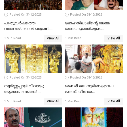
Posted On 31-12-2025
Posted On 31-12-2025
പുതുവര്‍ഷത്തെ
മോഹന്‍ലാലിന്റെ അമ്മ
വരവേല്‍ക്കാന്‍ ഒരുങ്ങി
ശാന്തകുമാരിയുടെ
ലോകം
സംസ്‌കാരം ഇന്ന്
View All
View All
1 Min Read
1 Min Read
Posted On 31-12-2025
Posted On 31-12-2025
സ്വർണ്ണപ്പാളി വിവാദം;
ശബരി മല സ്വർണക്കവച
ആരോപണങ്ങൾ
കേസ്: വിദേശ
അവസാനിക്കുന്നില്ല
വ്യവസായിയുടെ ആരോപണം
View All
View All
1 Min Read
1 Min Read
നിഷേധിച്ച് ഡി മണി