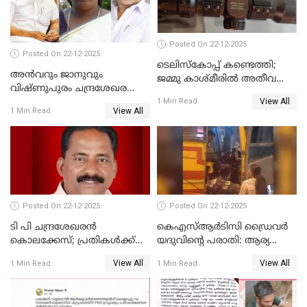
Posted On 22-12-2025
Posted On 22-12-2025
ടെലിസ്‌കോപ്പ് കണ്ടെത്തി;
അൻവറും ജാനുവും
ജമ്മു കാശ്മീരില്‍ അതീവ
വിഷ്ണുപുരം ചന്ദ്രശേഖരന്റെ
ജാഗ്രത നിര്‍ദ്ദേശം
View All
പാർട്ടിയും UDF
1 Min Read
View All
1 Min Read
അസോസിയേറ്റ് അംഗങ്ങൾ;
അസോസിയേറ്റ്
അംഗമാകാനില്ലെന്നും
UDFലേക്കില്ലെന്നും
വിഷ്ണുപുരം ചന്ദ്രശേഖരൻ
Posted On 22-12-2025
Posted On 22-12-2025
ടി പി ചന്ദ്രശേഖരന്‍
കെഎസ്ആർടിസി ഡ്രൈവർ
കൊലക്കേസ്; പ്രതികള്‍ക്ക്
യദുവിന്റെ പരാതി: ആര്യ
വീണ്ടും പരോള്‍
രാജേന്ദ്രനും സച്ചിൻ ദേവിനും
View All
View All
1 Min Read
1 Min Read
കോടതി നോട്ടീസ്