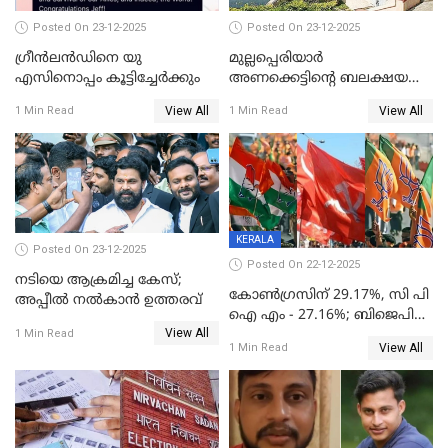
Posted On 23-12-2025
Posted On 23-12-2025
ഗ്രീന്‍ലന്‍ഡിനെ യു
മുല്ലപ്പെരിയാര്‍
എസിനൊപ്പം കൂട്ടിച്ചേര്‍ക്കും
അണക്കെട്ടിന്റെ ബലക്ഷയ
നിര്‍ണയം; പരിശോധന ഇന്ന്
View All
View All
1 Min Read
1 Min Read
തുടങ്ങും
KERALA
Posted On 23-12-2025
Posted On 22-12-2025
നടിയെ ആക്രമിച്ച കേസ്;
കോൺഗ്രസിന് 29.17%, സി പി
അപ്പീൽ നൽകാൻ ഉത്തരവ്
ഐ എം - 27.16%; ബിജെപി
View All
20% കടന്നത്
1 Min Read
View All
1 Min Read
തിരുവനന്തപുരത്ത് മാത്രം,
തദ്ദേശത്തിലെ യഥാർത്ഥ
കണക്ക് പുറത്ത്