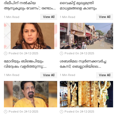
ദിലീപിന് നല്‍കിയ
വൈകിട്ട് മുഖ്യമന്ത്രി
ആനുകൂല്യം വേണം'; രണ്ടാം
മാധ്യമങ്ങളെ കാണും
പ്രതി മാര്‍ട്ടിന്‍
View All
View All
1 Min Read
1 Min Read
ഹൈക്കോടതിയില്‍
Posted On 24-12-2025
Posted On 24-12-2025
മോദിയും ബിജെപിയും
ശബരിമല സ്വര്‍ണക്കവര്‍ച്ച
വിദ്വേഷം വളർത്തുന്നു;
കേസ്; ബെല്ലാരിയിലെ
പ്രതിഷേധവിമായി
ജ്വല്ലറിയില്‍ പരിശോധന
View All
View All
1 Min Read
1 Min Read
കോൺഗ്രസ്
Posted On 24-12-2025
Posted On 24-12-2025