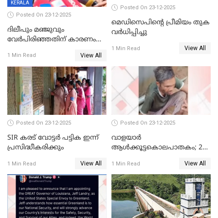
KERALA
Posted On 23-12-2025
Posted On 23-12-2025
മെഡിസെപിന്റെ പ്രീമിയം തുക
ദിലീപും മഞ്ജുവും
വർധിപ്പിച്ചു
വേർപിരിഞ്ഞതിന് കാരണം
View All
ദിലീപ് മഞ്ജുവിന് നൽകിയ ആ
1 Min Read
View All
1 Min Read
പഴയ മൊബൈലിൽ നിന്ന്
കണ്ടെത്തിയ ചാറ്റിൽ
നിന്നാണ്; എട്ടാം പ്രതിക്ക്
മോട്ടീവ് ഉണ്ടായിരുന്നെന്നും
അഡ്വ. ടി.ബി മിനി
Posted On 23-12-2025
Posted On 23-12-2025
SIR കരട് വോട്ടര്‍ പട്ടിക ഇന്ന്
വാളയാർ
പ്രസിദ്ധീകരിക്കും
ആൾക്കൂട്ടകൊലപാതകം; 2
പേർ കൂടി കസ്റ്റഡിയിൽ
View All
View All
1 Min Read
1 Min Read