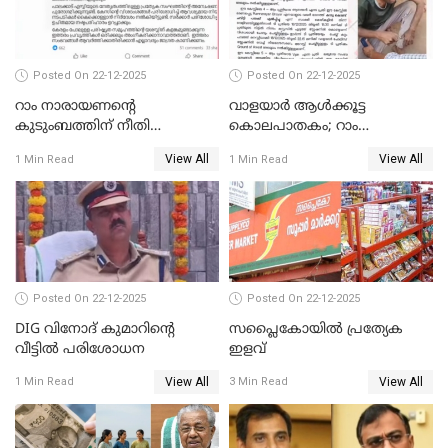
Posted On 22-12-2025
Posted On 22-12-2025
റാം നാരായണന്റെ
വാളയാർ ആൾക്കൂട്ട
കുടുംബത്തിന് നീതി
കൊലപാതകം; റാം
ഉറപ്പാക്കും; പിണറായി
നാരായണൻ നേരിട്ടത് ക്രൂര
View All
View All
1 Min Read
1 Min Read
വിജയന്‍
പീഡനം
Posted On 22-12-2025
Posted On 22-12-2025
DIG വിനോദ് കുമാറിന്റെ
സപ്ലൈകോയിൽ പ്രത്യേക
വീട്ടില്‍ പരിശോധന
ഇളവ്
View All
View All
1 Min Read
3 Min Read