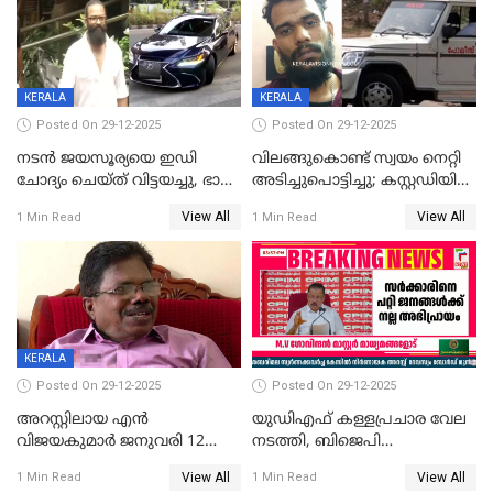
ന്യായീകരിക്കുന്നതിലും
CPIഎക്സിക്യൂട്ടീവിൽ
വിമർശനം
KERALA
KERALA
Posted On 29-12-2025
Posted On 29-12-2025
നടൻ ജയസൂര്യയെ ഇഡി
വിലങ്ങുകൊണ്ട് സ്വയം നെറ്റി
ചോദ്യം ചെയ്ത് വിട്ടയച്ചു, ഭാര്യ
അടിച്ചുപൊട്ടിച്ചു; കസ്റ്റഡിയിൽ
സരിതയുടെയും
എടുക്കുന്നതിനിടെ
View All
View All
1 Min Read
1 Min Read
മൊഴിയെടുത്തു
വധശ്രമക്കേസ് പ്രതി
വിലങ്ങുമായി രക്ഷപ്പെട്ടു;
വ്യാപക തെരച്ചിൽ
KERALA
Posted On 29-12-2025
Posted On 29-12-2025
അറസ്റ്റിലായ എൻ
യുഡിഎഫ് കള്ളപ്രചാര വേല
വിജയകുമാർ ജനുവരി 12
നടത്തി, ബിജെപി
വരെ റിമാൻഡിൽ;
ഹിന്ദുവർഗീയത പ്രചരിപ്പിച്ചു,
View All
View All
1 Min Read
1 Min Read
ജാമ്യാപേക്ഷ ഈ മാസം 31ന്
ശബരിമല അത്ര