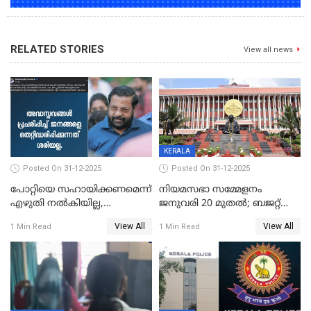
RELATED STORIES
View all news
KERALA
Posted On 31-12-2025
Posted On 31-12-2025
പോറ്റിയെ സഹായിക്കണമെന്ന്
നിയമസഭാ സമ്മേളനം
എഴുതി നൽകിയില്ല,
ജനുവരി 20 മുതല്‍; ബജറ്റ്
ജനങ്ങളെ
അവതരണം അവസാനവാരം;
View All
View All
1 Min Read
1 Min Read
തെറ്റിദ്ധരിപ്പിക്കരുത്,
മന്ത്രിസഭാ
സാങ്കൽപ്പിക കഥകൾ
യോഗതീരുമാനങ്ങൾ
പ്രചരിപ്പിക്കുന്നുവെന്നും
കടകംപള്ളി സുരേന്ദ്രൻ