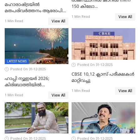
രാജസ്ഥാനിൽ കാറിൽ നിന്ന്
മഹാരാഷ്ട്രയിൽ
150 കിലോ
മതപരിവർത്തനം ആരോപിച്ചു
സ്ഫോടകവസ്തുക്കൾ
View All
അറസ്റ്റിലായ മലയാളി
1 Min Read
പിടികൂടി
View All
1 Min Read
വൈദികനും ഭാര്യയ്ക്കും
ഉൾപ്പെടെ 11പേർക്കും ജാമ്യം
LATEST NEWS
Posted On 31-12-2025
Posted On 31-12-2025
CBSE 10,12 ക്ലാസ് പരീക്ഷകള്‍
ഹാപ്പി ന്യൂഇയർ 2026;
മാറ്റിവച്ചു
കിരിബാത്തിയിൽ
View All
പുതുവർഷമെത്തി
1 Min Read
View All
1 Min Read
Posted On 31-12-2025
Posted On 31-12-2025