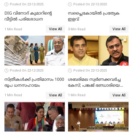
Posted On 22-12-2025
Posted On 22-12-2025
DIG വിനോദ് കുമാറിന്റെ
സപ്ലൈകോയിൽ പ്രത്യേക
വീട്ടില്‍ പരിശോധന
ഇളവ്
View All
View All
1 Min Read
3 Min Read
Posted On 22-12-2025
Posted On 22-12-2025
സ്ത്രീകള്‍ക്ക് പ്രതിമാസം 1000
ശബരിമല സ്വര്‍ണക്കവര്‍ച്ച
രൂപ ധനസഹായം
കേസ്; പങ്കജ് ഭണ്ഡാരിയെയും
ഗോവര്‍ധനെയും കസ്റ്റഡിയില്‍
View All
View All
1 Min Read
1 Min Read
വാങ്ങാന്‍ SIT