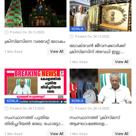
KERALA
Posted On 25-12-2025
Posted On 24-12-2025
ക്രിസ്മസിനെ വരവേറ്റ് ലോകം
ലോക്ഭവൻ ജീവനക്കാർക്ക്
View All
ക്രിസ്മസിന് അവധി ഇല്ല;
1 Min Read
ഹാജരാവാൻ ഉത്തരവ്
View All
1 Min Read
KERALA
KERALA
Posted On 24-12-2025
Posted On 24-12-2025
സംസ്ഥാനത്ത് പുതിയ
സംസ്ഥാനത്ത് ‘ക്രിസ്മസ്
തിരിച്ചറിയല്‍ രേഖ; ഫോട്ടോ
ആഘോഷങ്ങളെ
പതിപ്പിച്ച നേറ്റിവിറ്റി കാര്‍ഡ്
കടന്നാക്രമിയ്ക്കുന്നു; എല്ലാ
View All
View All
1 Min Read
1 Min Read