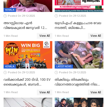
KERALA
Posted On 29-12-2025
Posted On 29-12-2025
അറസ്റ്റിലായ എൻ
യുഡിഎഫ് കള്ളപ്രചാര വേല
വിജയകുമാർ ജനുവരി 12
നടത്തി, ബിജെപി
വരെ റിമാൻഡിൽ;
ഹിന്ദുവർഗീയത പ്രചരിപ്പിച്ചു,
View All
View All
1 Min Read
1 Min Read
ജാമ്യാപേക്ഷ ഈ മാസം 31ന്
ശബരിമല അത്ര
പരിഗണിക്കും
തിരിച്ചടിയായില്ല,സർക്കാരിനെക്കുറ
ജനങ്ങൾക്ക് മികച്ച
അഭിപ്രായം, എല്‍ഡിഎഫ്
അധികാരം നിലനിര്‍ത്തും,
ലോക്സഭ
തെരഞ്ഞെടുപ്പിനേക്കാൾ 17
KERALA
LATEST NEWS
ലക്ഷം വോട്ട് ലഭിച്ചു
Posted On 29-12-2025
Posted On 29-12-2025
വരിക്കാർക്ക് 200 ടിവി, 100 EV
തിക്കിലും തിരക്കിലും
ബൈക്കുകൾ, ബമ്പർ
വിമാനത്താവളത്തില്‍ നിലത്ത്
സമ്മാനമായി EV കാർ
വീണ് വിജയ്
View All
View All
1 Min Read
1 Min Read
ഉൾപ്പെടെ 2 കോടി രൂപയുടെ
സമ്മാനങ്ങളുമായി
കേരളവിഷൻ ബ്രോഡ്ബാൻഡ്