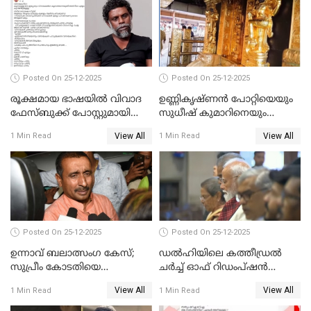
Posted On 25-12-2025
Posted On 25-12-2025
രൂക്ഷമായ ഭാഷയിൽ വിവാദ
ഉണ്ണികൃഷ്ണന്‍ പോറ്റിയെയും
ഫേസ്ബുക്ക് പോസ്റ്റുമായി
സുധീഷ് കുമാറിനെയും
നടൻ വിനായകൻ
വീണ്ടും ചോദ്യം ചെയ്ത് SIT
View All
View All
1 Min Read
1 Min Read
Posted On 25-12-2025
Posted On 25-12-2025
ഉന്നാവ് ബലാത്സംഗ കേസ്;
ഡൽഹിയിലെ കത്തീഡ്രൽ
സുപ്രീം കോടതിയെ
ചർച്ച് ഓഫ് റിഡംപ്ഷൻ
സമീപിക്കാനൊരുങ്ങി
സന്ദർശിച്ച് പ്രധാനമന്ത്രി
View All
View All
1 Min Read
1 Min Read
അതിജീവിത