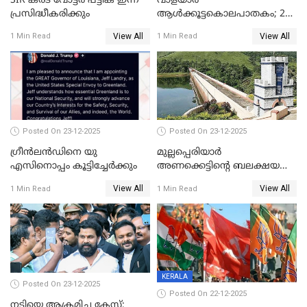
SIR കരട് വോട്ടര്‍ പട്ടിക ഇന്ന്
വാളയാർ
പ്രസിദ്ധീകരിക്കും
ആൾക്കൂട്ടകൊലപാതകം; 2
പേർ കൂടി കസ്റ്റഡിയിൽ
View All
View All
1 Min Read
1 Min Read
Posted On 23-12-2025
Posted On 23-12-2025
ഗ്രീന്‍ലന്‍ഡിനെ യു
മുല്ലപ്പെരിയാര്‍
എസിനൊപ്പം കൂട്ടിച്ചേര്‍ക്കും
അണക്കെട്ടിന്റെ ബലക്ഷയ
നിര്‍ണയം; പരിശോധന ഇന്ന്
View All
View All
1 Min Read
1 Min Read
തുടങ്ങും
KERALA
Posted On 23-12-2025
Posted On 22-12-2025
നടിയെ ആക്രമിച്ച കേസ്;