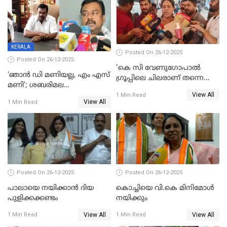
തീർത്തത് 333 കോടിയുടെ
മദ്യം
KERALA
Posted On 26-12-2025
Posted On 26-12-2025
'കെ സി വേണുഗോപാല്‍
‘ഞാൻ ഡി മണിയല്ല, എം എസ്
ഗ്രൂപ്പിലെ ചിലരാണ് തന്നെ
മണി’; ശബരിമല
തഴഞ്ഞത്'; ലാലി ജെയിംസ്
View All
സ്വർണക്കവർച്ചയുമായി ഒരു
1 Min Read
View All
1 Min Read
ബന്ധവും ഇല്ലെന്ന് എസ്ഐടി
ചോദ്യം ചെയ്ത ദിണ്ടിഗലിലെ
വ്യവസായി
Posted On 26-12-2025
Posted On 26-12-2025
പാലായെ നയിക്കാന്‍ ദിയ
കൊച്ചിയെ വി.കെ മിനിമോള്‍
പുളിക്കക്കണ്ടം
നയിക്കും
View All
View All
1 Min Read
1 Min Read