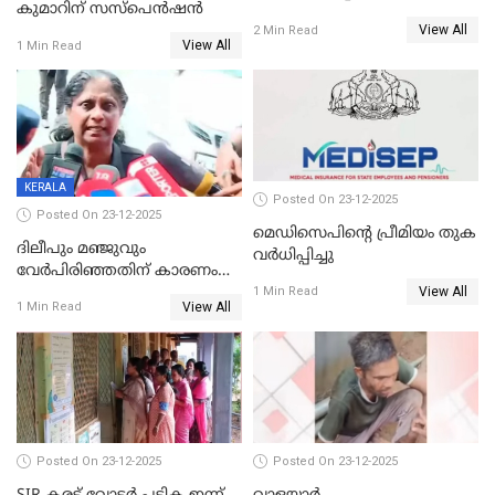
കുമാറിന് സസ്പെൻഷൻ
തയ്യാറെന്ന് CBI
View All
2 Min Read
View All
1 Min Read
KERALA
Posted On 23-12-2025
Posted On 23-12-2025
മെഡിസെപിന്റെ പ്രീമിയം തുക
ദിലീപും മഞ്ജുവും
വർധിപ്പിച്ചു
വേർപിരിഞ്ഞതിന് കാരണം
View All
ദിലീപ് മഞ്ജുവിന് നൽകിയ ആ
1 Min Read
View All
1 Min Read
പഴയ മൊബൈലിൽ നിന്ന്
കണ്ടെത്തിയ ചാറ്റിൽ
നിന്നാണ്; എട്ടാം പ്രതിക്ക്
മോട്ടീവ് ഉണ്ടായിരുന്നെന്നും
അഡ്വ. ടി.ബി മിനി
Posted On 23-12-2025
Posted On 23-12-2025