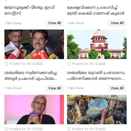
ജയസൂര്യക്ക് വീണ്ടും ഇഡി
കേരളവിഷനെ പ്രശംസിച്ച്
നോട്ടീസ്
മന്ത്രി കെബി ഗണേഷ് കുമാര്‍
View All
View All
1 Min Read
1 Min Read
Posted On 31-12-2025
Posted On 31-12-2025
ശബരിമല സ്വര്‍ണക്കവര്‍ച്ച;
ശബരിമല യുവതി പ്രവേശനം;
അടൂര്‍ പ്രകാശ് എംപിയെ
പരിഗണിക്കാന്‍ ഭരണഘടന
ചോദ്യം ചെയ്യാൻ SIT
ബെഞ്ച്
View All
View All
1 Min Read
1 Min Read
Posted On 31-12-2025
Posted On 31-12-2025