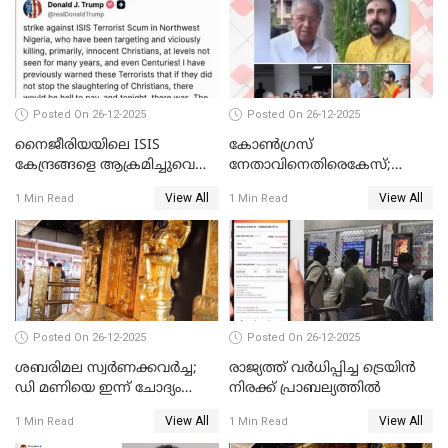
Posted On 26-12-2025
Posted On 26-12-2025
നൈജീരിയയിലെ ISIS
കോണ്‍ഗ്രസ്
കേന്ദ്രങ്ങളെ ആക്രമിച്ചുവെന്ന്
നേതാവിനെതിരെകേസ്;
ട്രംപ്
മുഖ്യമന്ത്രിയും ഉണ്ണികൃഷ്ണന്‍
View All
View All
1 Min Read
1 Min Read
പോറ്റിയും ഒപ്പമുള്ള AI ചിത്രം
പങ്കുവെച്ചു
Posted On 26-12-2025
Posted On 26-12-2025
ശബരിമല സ്വര്‍ണക്കവര്‍ച്ച;
രാജ്യത്ത് വര്‍ധിപ്പിച്ച ട്രെയിന്‍
ഡി മണിയെ ഇന്ന് ചോദ്യം
നിരക്ക് പ്രാബല്യത്തില്‍
ചെയ്യും
View All
View All
1 Min Read
1 Min Read