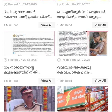
Posted On 22-12-2025
Posted On 22-12-2025
ടി പി ചന്ദ്രശേഖരന്‍
കെഎസ്ആർടിസി ഡ്രൈവർ
കൊലക്കേസ്; പ്രതികള്‍ക്ക്
യദുവിന്റെ പരാതി: ആര്യ
വീണ്ടും പരോള്‍
രാജേന്ദ്രനും സച്ചിൻ ദേവിനും
View All
View All
1 Min Read
1 Min Read
കോടതി നോട്ടീസ്
Posted On 22-12-2025
Posted On 22-12-2025
റാം നാരായണന്റെ
വാളയാർ ആൾക്കൂട്ട
കുടുംബത്തിന് നീതി
കൊലപാതകം; റാം
ഉറപ്പാക്കും; പിണറായി
നാരായണൻ നേരിട്ടത് ക്രൂര
View All
View All
1 Min Read
1 Min Read
വിജയന്‍
പീഡനം