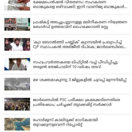
ക്ഷേമപെൻഷൻ വിതരണം: സഹകരണ
ബാങ്കുകളെ ഒഴിവാക്കി; ഇനി വാണിജ്യ ബാങ്കുകൾ
മാത്രം
KERALA
ഫ്രഷ്‌കട്ട് അടച്ചുപൂട്ടാനുള്ള മലിനീകരണ നിയന്ത്രണ
ബോർഡ് ഉത്തരവിന് ഹൈക്കോടതി സ്റ്റേ
KERALA
'ക്യാ ബോൽത്തി പബ്ലിക്' ക്യാമ്പയിൻ പ്രഖ്യാപിച്ച്
CJP സ്ഥാപകൻ അഭിജീത് ദിപ്കെ; ജാർഖണ്ഡിലെ
വിദ്യാർത്ഥി പ്രക്ഷോഭത്തിലും മറുപടി
LATEST NEWS
സഹപ്രവർത്തകയെ ലിഫ്റ്റിൽ വച്ച് പീഡിപ്പിച്ചു;
തരുൺ തേജ്‌പാലിന് 10 വർഷം തടവ്
മഴ ശക്തമാകുന്നു; 3 ജില്ലകളിൽ ചുവപ്പ് മുന്നറിയിപ്പ്
ജാര്‍ഖണ്ഡില്‍ PSC പരീക്ഷാ ക്രമക്കേടിനെതിരെ
പ്രതിഷേധം; ചര്‍ച്ചക്ക് തുടക്കമിട്ട് സർക്കാർ
ഹോര്‍മുസ് കടലിടുക്ക് ഭാഗികമായി
തുറക്കുന്നുവെന്ന് റിപ്പോര്‍ട്ട്