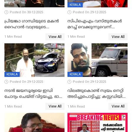
KERALA
Posted On 30-12-2025
Posted On 29-12-2025
പ്രിയങ്കാ ​ഗാന്ധിയുടെ മകൻ
സിപിഐഎം വസ്തുതകൾ
റൈഹാൻ വാദ്രയുടെ
മറച്ച് വെക്കുന്നുവെന്ന്
വിവാഹനിശ്ചയം
സിപിഐ, 'പത്മകുമാറിനെ
View All
View All
1 Min Read
1 Min Read
കഴിഞ്ഞതായി റിപ്പോർട്ട്
സംരക്ഷിച്ചത്
തിരിച്ചടിച്ചു',വെള്ളാപ്പള്ളിയെ
ന്യായീകരിക്കുന്നതിലും
CPIഎക്സിക്യൂട്ടീവിൽ
വിമർശനം
KERALA
KERALA
Posted On 29-12-2025
Posted On 29-12-2025
നടൻ ജയസൂര്യയെ ഇഡി
വിലങ്ങുകൊണ്ട് സ്വയം നെറ്റി
ചോദ്യം ചെയ്ത് വിട്ടയച്ചു, ഭാര്യ
അടിച്ചുപൊട്ടിച്ചു; കസ്റ്റഡിയിൽ
സരിതയുടെയും
എടുക്കുന്നതിനിടെ
View All
View All
1 Min Read
1 Min Read
മൊഴിയെടുത്തു
വധശ്രമക്കേസ് പ്രതി
വിലങ്ങുമായി രക്ഷപ്പെട്ടു;
വ്യാപക തെരച്ചിൽ