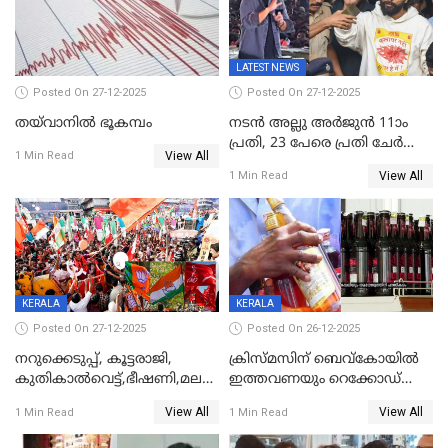
കണക്ട്&വിൻ
LATEST NEWS
Posted On 27-12-2025
Posted On 27-12-2025
തയ്‌വാനിൽ ഭൂകമ്പം
നടൻ അല്ലു അർജുൻ 11ാം
പ്രതി, 23 പേരെ പ്രതി ചേർത്ത്
View All
1 Min Read
കുറ്റപത്രം സമർപ്പിച്ചു
View All
1 Min Read
KERALA
KERALA
Posted On 27-12-2025
Posted On 26-12-2025
നറുക്കെടുപ്പ്, കൂട്ടരാജി,
ക്രിസ്മസിന് ബെവ്‌കോയിൽ
കുതികാൽവെട്ട്,ഭീഷണി,മലബാറിലാകട്ടെ
ഇത്തവണയും റെക്കോഡ്
ട്വിസ്റ്റോട് ട്വിസ്റ്റും; അടിമുടി
വിൽപ്പന;കഴിഞ്ഞവർഷത്തേക്ക
View All
View All
1 Min Read
1 Min Read
നാടകീയമായി പഞ്ചായത്ത്
53 കോടി രൂപയുടെ അധിക
പ്രസിഡന്‍റ് തെരഞ്ഞെടുപ്പ്
വിൽപ്പന; മലയാളി കുടിച്ചു