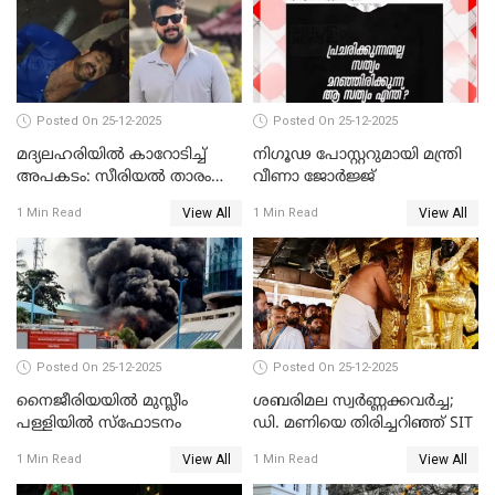
Posted On 25-12-2025
Posted On 25-12-2025
മദ്യലഹരിയിൽ കാറോടിച്ച്
നിഗൂഢ പോസ്റ്ററുമായി മന്ത്രി
അപകടം: സീരിയൽ താരം
വീണാ ജോർജ്ജ്
സിദ്ധാർത്ഥ് പ്രഭുവിനെതിരെ
View All
View All
1 Min Read
1 Min Read
കേസെടുത്തു
Posted On 25-12-2025
Posted On 25-12-2025
നൈജീരിയയിൽ മുസ്ലീം
ശബരിമല സ്വര്‍ണ്ണക്കവര്‍ച്ച;
പള്ളിയില്‍ സ്‌ഫോടനം
ഡി. മണിയെ തിരിച്ചറിഞ്ഞ് SIT
View All
View All
1 Min Read
1 Min Read