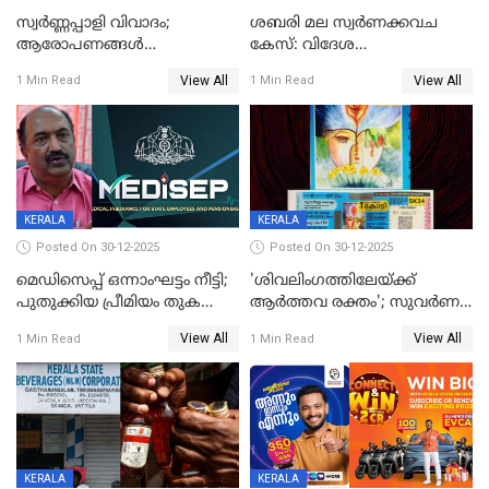
സ്വർണ്ണപ്പാളി വിവാദം;
ശബരി മല സ്വർണക്കവച
ആരോപണങ്ങൾ
കേസ്: വിദേശ
അവസാനിക്കുന്നില്ല
വ്യവസായിയുടെ ആരോപണം
View All
View All
1 Min Read
1 Min Read
നിഷേധിച്ച് ഡി മണി
KERALA
KERALA
Posted On 30-12-2025
Posted On 30-12-2025
മെഡിസെപ്പ് ഒന്നാംഘട്ടം നീട്ടി;
'ശിവലിംഗത്തിലേയ്ക്ക്
പുതുക്കിയ പ്രീമിയം തുക
ആര്‍ത്തവ രക്തം'; സുവര്‍ണ
ഈടാക്കുക ജനുവരി 31
കേരളം ലോട്ടറിയിലെ
View All
View All
1 Min Read
1 Min Read
മുതൽ
ചിത്രത്തിനെതിരെ ഹിന്ദു
ഐക്യവേദി പരാതി നൽകി
KERALA
KERALA