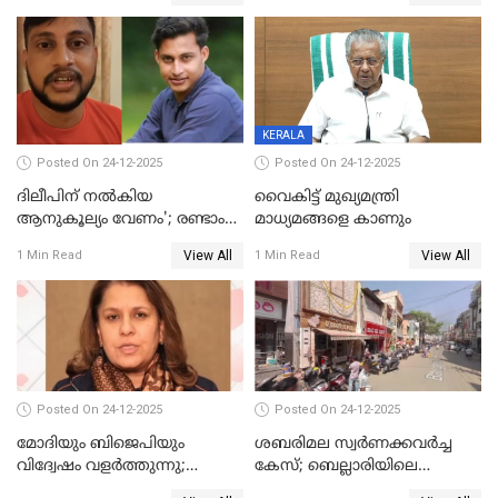
നല്‍കുമെന്ന് മുഖ്യമന്ത്രി; SIR
ആക്രമണങ്ങൾക്കും പിന്നിലും
ഹെല്‍പ് ഡസ്‌കുകള്‍
സംഘപരിവാർ’; മുഖ്യമന്ത്രി
ആരംഭിക്കാന്‍ മന്ത്രിസഭാ
യോഗ തീരുമാനം
KERALA
Posted On 24-12-2025
Posted On 24-12-2025
ദിലീപിന് നല്‍കിയ
വൈകിട്ട് മുഖ്യമന്ത്രി
ആനുകൂല്യം വേണം'; രണ്ടാം
മാധ്യമങ്ങളെ കാണും
പ്രതി മാര്‍ട്ടിന്‍
View All
View All
1 Min Read
1 Min Read
ഹൈക്കോടതിയില്‍
Posted On 24-12-2025
Posted On 24-12-2025
മോദിയും ബിജെപിയും
ശബരിമല സ്വര്‍ണക്കവര്‍ച്ച
വിദ്വേഷം വളർത്തുന്നു;
കേസ്; ബെല്ലാരിയിലെ
പ്രതിഷേധവിമായി
ജ്വല്ലറിയില്‍ പരിശോധന