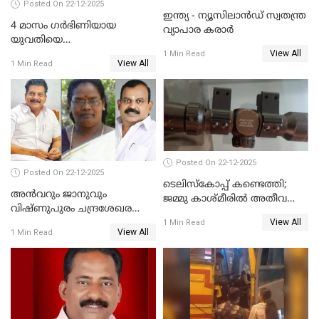
Posted On 22-12-2025
ഇന്ത്യ - ന്യൂസിലാൻഡ് സ്വതന്ത്ര
4 മാസം ഗർഭിണിയായ
വ്യാപാര കരാർ
യുവതിയെ
View All
വെട്ടിക്കൊലപ്പെടുത്തി
1 Min Read
View All
1 Min Read
പിതാവും സഹോദരനും;
ദുരഭിമാനക്കൊലയിൽ
നടുങ്ങി കർണാടക
Posted On 22-12-2025
Posted On 22-12-2025
ടെലിസ്‌കോപ്പ് കണ്ടെത്തി;
അൻവറും ജാനുവും
ജമ്മു കാശ്മീരില്‍ അതീവ
വിഷ്ണുപുരം ചന്ദ്രശേഖരന്റെ
ജാഗ്രത നിര്‍ദ്ദേശം
View All
പാർട്ടിയും UDF
1 Min Read
View All
1 Min Read
അസോസിയേറ്റ് അംഗങ്ങൾ;
അസോസിയേറ്റ്
അംഗമാകാനില്ലെന്നും
UDFലേക്കില്ലെന്നും
വിഷ്ണുപുരം ചന്ദ്രശേഖരൻ