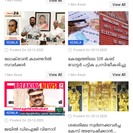
View All
സ്ത്രീകൾക്ക് സ്മാർട്ട് ഫോൺ
1 Min Read
View All
1 Min Read
വിലക്കി രാജ്യത്തെ ഒരു
പഞ്ചായത്ത്
KERALA
KERALA
Posted On 23-12-2025
Posted On 23-12-2025
ലോക്ഭവൻ കലണ്ടറിൽ
കേരളത്തിലെ SIR കരട്
സവർക്കർ
വോട്ടര്‍ പട്ടിക പ്രസിദ്ധീകരിച്ചു
View All
View All
1 Min Read
1 Min Read
KERALA
Posted On 23-12-2025
Posted On 23-12-2025
ശബരിമല സ്വര്‍ണക്കവര്‍ച്ച
ജയിൽ ഡിഐജി വിനോദ്
കേസ് അന്വേഷിക്കാന്‍