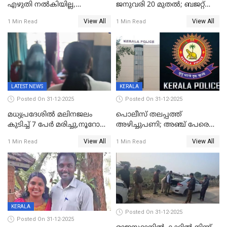
എഴുതി നൽകിയില്ല,
ജനുവരി 20 മുതല്‍; ബജറ്റ്
ജനങ്ങളെ
അവതരണം അവസാനവാരം;
View All
View All
1 Min Read
1 Min Read
തെറ്റിദ്ധരിപ്പിക്കരുത്,
മന്ത്രിസഭാ
സാങ്കൽപ്പിക കഥകൾ
യോഗതീരുമാനങ്ങൾ
പ്രചരിപ്പിക്കുന്നുവെന്നും
കടകംപള്ളി സുരേന്ദ്രൻ
LATEST NEWS
KERALA
Posted On 31-12-2025
Posted On 31-12-2025
മധ്യപ്രദേശിൽ മലിനജലം
പൊലീസ് തലപ്പത്ത്
കുടിച്ച് 7 പേർ മരിച്ചു,നൂറോളം
അഴിച്ചുപണി; അഞ്ച് പേരെ
പേർ ഗുരുതരാവസ്ഥയിൽ
ഐജി റാങ്കിലേക്ക്
View All
View All
1 Min Read
1 Min Read
ഉയർത്തി,അജിതാ ബീഗം
ക്രൈംബ്രാഞ്ച് ഐജി,
എസ്.ശ്യാംസുന്ദർ
ഇന്റലിജൻസ് ഐജി
KERALA
Posted On 31-12-2025
Posted On 31-12-2025