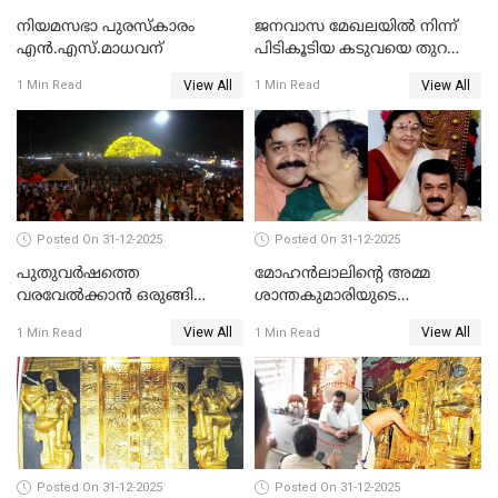
നിയമസഭാ പുരസ്‌കാരം
ജനവാസ മേഖലയിൽ നിന്ന്
എൻ.എസ്.മാധവന്
പിടികൂടിയ കടുവയെ തുറന്നു
വിട്ടു
View All
View All
1 Min Read
1 Min Read
Posted On 31-12-2025
Posted On 31-12-2025
പുതുവര്‍ഷത്തെ
മോഹന്‍ലാലിന്റെ അമ്മ
വരവേല്‍ക്കാന്‍ ഒരുങ്ങി
ശാന്തകുമാരിയുടെ
ലോകം
സംസ്‌കാരം ഇന്ന്
View All
View All
1 Min Read
1 Min Read
Posted On 31-12-2025
Posted On 31-12-2025