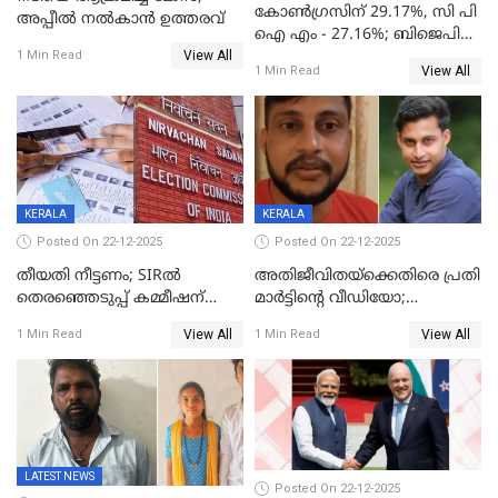
കോൺഗ്രസിന് 29.17%, സി പി
അപ്പീൽ നൽകാൻ ഉത്തരവ്
ഐ എം - 27.16%; ബിജെപി
View All
20% കടന്നത്
1 Min Read
View All
1 Min Read
തിരുവനന്തപുരത്ത് മാത്രം,
തദ്ദേശത്തിലെ യഥാർത്ഥ
കണക്ക് പുറത്ത്
KERALA
KERALA
Posted On 22-12-2025
Posted On 22-12-2025
തീയതി നീട്ടണം; SIRൽ
അതിജീവിതയ്‌ക്കെതിരെ പ്രതി
തെരഞ്ഞെടുപ്പ് കമ്മീഷന്
മാർട്ടിന്റെ വീഡിയോ;
കത്തയച്ച് കേരളം
പ്രചരിപ്പിച്ച മൂന്നുപേർ
View All
View All
1 Min Read
1 Min Read
അറസ്റ്റിൽ; നൂറോളം
സൈറ്റുകളിൽ നിന്നും
വിഡിയോ നീക്കം ചെയ്യാനും
പൊലീസ്
LATEST NEWS
Posted On 22-12-2025