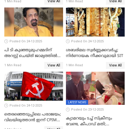
View All
View All
1 Min Read
1 Min Read
കോൺഗ്രസ്
Posted On 24-12-2025
Posted On 24-12-2025
പി ടി കുഞ്ഞുമുഹമ്മദിന്
ശബരിമല സ്വര്‍ണ്ണക്കവര്‍ച്ച;
അറസ്റ്റ് ചെയ്ത് ജാമ്യത്തില്‍
നിർണായക നീക്കവുമായി SIT
വിട്ടു
View All
View All
1 Min Read
1 Min Read
LATEST NEWS
Posted On 24-12-2025
Posted On 23-12-2025
തെരഞ്ഞെടുപ്പിലെ പരാജയം;
ക്യാമറയും ടച്ച് സ്ക്രീനും
വിലയിരുത്താന്‍ ഇന്ന് CPIM
വേണ്ട, കീപാഡ് മതി;
യോഗം