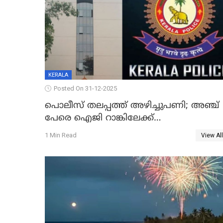
KERALA
Posted On 31-12-2025
പൊലീസ് തലപ്പത്ത് അഴിച്ചുപണി; അഞ്ച്
പേരെ ഐജി റാങ്കിലേക്ക്
ഉയർത്തി,അജിതാ ബീഗം ക്രൈംബ്രാഞ്ച്
1 Min Read
View All
ഐജി, എസ്.ശ്യാംസുന്ദർ ഇന്റലിജൻസ്
ഐജി