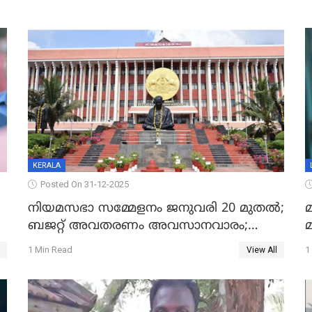
KERALA
Posted On 31-12-2025
നിയമസഭാ സമ്മേളനം ജനുവരി 20 മുതല്‍;
മ
ബജറ്റ് അവതരണം അവസാനവാരം;
മന്ത്രിസഭാ യോഗതീരുമാനങ്ങൾ
1 Min Read
1
View All