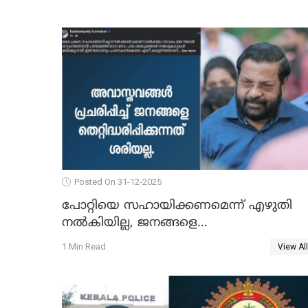
Posted On 31-12-2025
പോറ്റിയെ സഹായിക്കണമെന്ന് എഴുതി
നൽകിയില്ല, ജനങ്ങളെ
തെറ്റിദ്ധരിപ്പിക്കരുത്, സാങ്കൽപ്പിക
1 Min Read
View All
കഥകൾ പ്രചരിപ്പിക്കുന്നുവെന്നും
കടകംപള്ളി സുരേന്ദ്രൻ