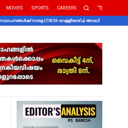
MOVIES
SPORTS
CAREERS
സ്ഥാപനങ്ങൾക്ക് നാളെ (7/8/26-വെള്ളിയാഴ്ച) അവധി
തൃശൂരിൽ