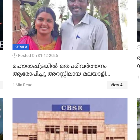
KERALA
Posted On 31-12-2025
മഹാരാഷ്ട്രയിൽ മതപരിവർത്തനം
ആരോപിച്ചു അറസ്റ്റിലായ മലയാളി
1
വൈദികനും ഭാര്യയ്ക്കും ഉൾപ്പെടെ
1 Min Read
View All
11പേർക്കും ജാമ്യം