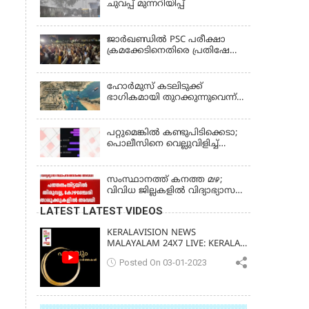
ചുവപ്പ് മുന്നറിയിപ്പ്
ജാര്‍ഖണ്ഡില്‍ PSC പരീക്ഷാ
ക്രമക്കേടിനെതിരെ പ്രതിഷേധം;
ചര്‍ച്ചക്ക് തുടക്കമിട്ട് സർക്കാർ
ഹോര്‍മുസ് കടലിടുക്ക്
ഭാഗികമായി തുറക്കുന്നുവെന്ന്
റിപ്പോര്‍ട്ട്
പറ്റുമെങ്കിൽ കണ്ടുപിടിക്കെടാ;
പൊലീസിനെ വെല്ലുവിളിച്ച്
അർജുൻ ആയങ്കി
സംസ്ഥാനത്ത് കനത്ത മഴ;
വിവിധ ജില്ലകളിൽ വിദ്യാഭ്യാസ
സ്ഥാപനങ്ങൾക്ക് അവധി
LATEST LATEST VIDEOS
KERALAVISION NEWS
MALAYALAM 24X7 LIVE: KERALA
UPDATES & BREAKING NEWS
Posted On 03-01-2023