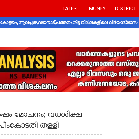
LATEST
MONEY
DISTRICT
ോട്ടയം,ആലപ്പുഴ,വയനാട്,പത്തനംതിട്ട ജില്ലകളിലെ വിദ്യാഭ്യാസ 
ർഷം മോചനം; വധശിക്ഷ
രീംകോടതി തള്ളി