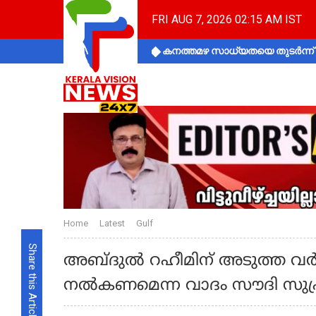
FRI AUG 7, 2026 02:15 AM IST
കനത്തമഴ സാധ്യതയെ തുടർന്ന് ക
Home
Latest
Gulf
Share this Article
അബ്ദുൽ റഹീമിന് അടുത്ത വ
നൽകണമെന്ന വാദം സൗദി സുപ്