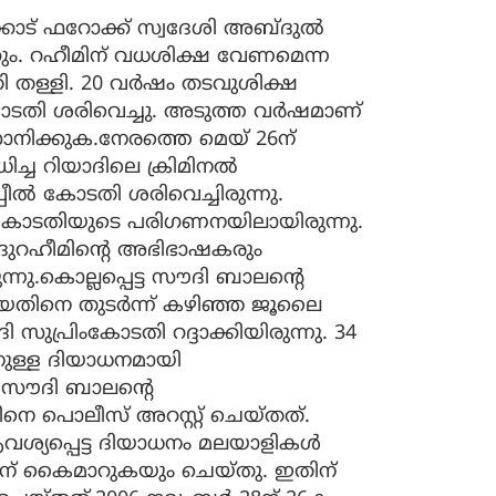
ോട് ഫറോക്ക് സ്വദേശി അബ്ദുൽ
ും. റഹീമിന് വധശിക്ഷ വേണമെന്ന
തി തള്ളി. 20 വർഷം തടവുശിക്ഷ
 കോടതി ശരിവെച്ചു. അടുത്ത വർഷമാണ്
നിക്കുക.നേരത്തെ മെയ് 26ന്
ച്ച റിയാദിലെ ക്രിമിനൽ
ീൽ കോടതി ശരിവെച്ചിരുന്നു.
രിംകോടതിയുടെ പരിഗണനയിലായിരുന്നു.
ദുറഹീമിന്റെ അഭിഭാഷകരും
ു.കൊല്ലപ്പെട്ട സൗദി ബാലന്റെ
ിയതിനെ തുടർന്ന് കഴിഞ്ഞ ജൂലൈ
സുപ്രിംകോടതി റദ്ദാക്കിയിരുന്നു. 34
ുള്ള ദിയാധനമായി
 സൗദി ബാലന്റെ
െ പൊലീസ് അറസ്റ്റ് ചെയ്തത്.
വശ്യപ്പെട്ട ദിയാധനം മലയാളികള്‍
തിന് കൈമാറുകയും ചെയ്തു. ഇതിന്