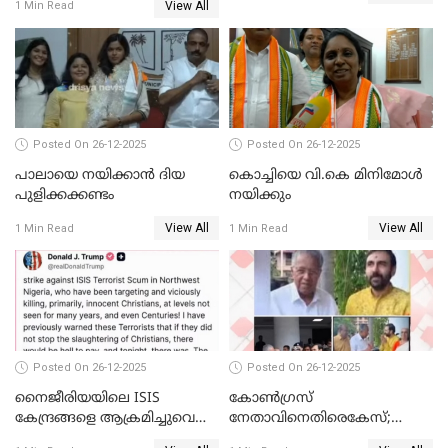
View All
1 Min Read
ബന്ധവും ഇല്ലെന്ന് എസ്ഐടി
ചോദ്യം ചെയ്ത ദിണ്ടിഗലിലെ
വ്യവസായി
Posted On 26-12-2025
Posted On 26-12-2025
പാലായെ നയിക്കാന്‍ ദിയ
കൊച്ചിയെ വി.കെ മിനിമോള്‍
പുളിക്കക്കണ്ടം
നയിക്കും
View All
View All
1 Min Read
1 Min Read
Posted On 26-12-2025
Posted On 26-12-2025
നൈജീരിയയിലെ ISIS
കോണ്‍ഗ്രസ്
കേന്ദ്രങ്ങളെ ആക്രമിച്ചുവെന്ന്
നേതാവിനെതിരെകേസ്;
ട്രംപ്
മുഖ്യമന്ത്രിയും ഉണ്ണികൃഷ്ണന്‍