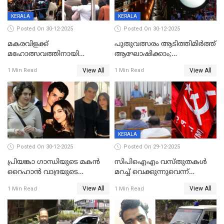
ഉൾപ്പെടെ 2 കോടി രൂപയുടെ
സമ്മാനപദ്ധതിയും
KERALA
KERALA
Posted On 30-12-2025
Posted On 30-12-2025
മകരവിളക്ക്
പുതുവത്സരം ആടിത്തിമിർത്ത്
മഹോത്സവത്തിനായി
ആഘോഷിക്കാം;
ശബരിമല നട തുറന്നു;
ബാറുകള്‍ക്ക് 12 മണി വരെ
View All
View All
1 Min Read
1 Min Read
സന്നിധാനത്ത് വൻ
പ്രവര്‍ത്തനാനുമതി
ഭക്തജനത്തിരക്ക്
KERALA
Posted On 30-12-2025
Posted On 29-12-2025
പ്രിയങ്കാ ​ഗാന്ധിയുടെ മകൻ
സിപിഐഎം വസ്തുതകൾ
റൈഹാൻ വാദ്രയുടെ
മറച്ച് വെക്കുന്നുവെന്ന്
വിവാഹനിശ്ചയം
സിപിഐ, 'പത്മകുമാറിനെ
View All
View All
1 Min Read
1 Min Read
കഴിഞ്ഞതായി റിപ്പോർട്ട്
സംരക്ഷിച്ചത്
തിരിച്ചടിച്ചു',വെള്ളാപ്പള്ളിയെ
ന്യായീകരിക്കുന്നതിലും
CPIഎക്സിക്യൂട്ടീവിൽ