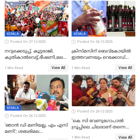
KERALA
KERALA
Posted On 27-12-2025
Posted On 26-12-2025
നറുക്കെടുപ്പ്, കൂട്ടരാജി,
ക്രിസ്മസിന് ബെവ്‌കോയിൽ
കുതികാൽവെട്ട്,ഭീഷണി,മലബാറിലാകട്ടെ
ഇത്തവണയും റെക്കോഡ്
ട്വിസ്റ്റോട് ട്വിസ്റ്റും; അടിമുടി
വിൽപ്പന;കഴിഞ്ഞവർഷത്തേക്ക
View All
View All
1 Min Read
1 Min Read
നാടകീയമായി പഞ്ചായത്ത്
53 കോടി രൂപയുടെ അധിക
പ്രസിഡന്‍റ് തെരഞ്ഞെടുപ്പ്
വിൽപ്പന; മലയാളി കുടിച്ചു
തീർത്തത് 333 കോടിയുടെ
മദ്യം
KERALA
Posted On 26-12-2025
Posted On 26-12-2025
'കെ സി വേണുഗോപാല്‍
‘ഞാൻ ഡി മണിയല്ല, എം എസ്
ഗ്രൂപ്പിലെ ചിലരാണ് തന്നെ
മണി’; ശബരിമല
തഴഞ്ഞത്'; ലാലി ജെയിംസ്
View All
സ്വർണക്കവർച്ചയുമായി ഒരു
1 Min Read