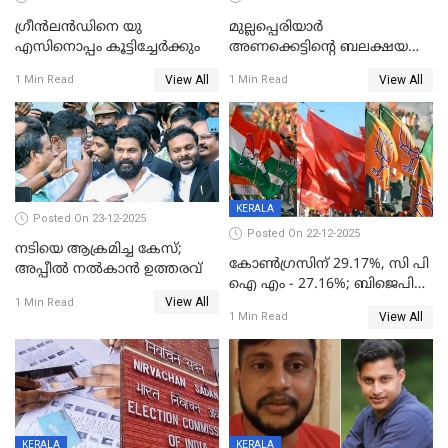
ഗ്രീന്‍ലന്‍ഡിനെ യു
മുല്ലപ്പെരിയാര്‍
എസിനൊപ്പം കൂട്ടിച്ചേര്‍ക്കും
അണക്കെട്ടിന്റെ ബലക്ഷയ
നിര്‍ണയം; പരിശോധന ഇന്ന്
View All
View All
1 Min Read
1 Min Read
തുടങ്ങും
KERALA
Posted On 23-12-2025
Posted On 22-12-2025
നടിയെ ആക്രമിച്ച കേസ്;
കോൺഗ്രസിന് 29.17%, സി പി
അപ്പീൽ നൽകാൻ ഉത്തരവ്
ഐ എം - 27.16%; ബിജെപി
View All
20% കടന്നത്
1 Min Read
View All
1 Min Read
തിരുവനന്തപുരത്ത് മാത്രം,
തദ്ദേശത്തിലെ യഥാർത്ഥ
കണക്ക് പുറത്ത്
KERALA
KERALA