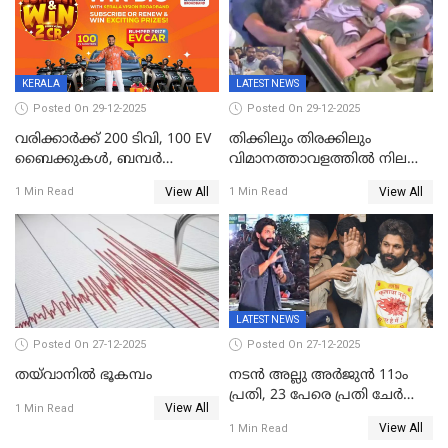
ജനങ്ങൾക്ക് മികച്ച
അഭിപ്രായം, എല്‍ഡിഎഫ്
അധികാരം നിലനിര്‍ത്തും,
ലോക്സഭ
തെരഞ്ഞെടുപ്പിനേക്കാൾ 17
KERALA
LATEST NEWS
ലക്ഷം വോട്ട് ലഭിച്ചു
Posted On 29-12-2025
Posted On 29-12-2025
വരിക്കാർക്ക് 200 ടിവി, 100 EV
തിക്കിലും തിരക്കിലും
ബൈക്കുകൾ, ബമ്പർ
വിമാനത്താവളത്തില്‍ നിലത്ത്
സമ്മാനമായി EV കാർ
വീണ് വിജയ്
View All
View All
1 Min Read
1 Min Read
ഉൾപ്പെടെ 2 കോടി രൂപയുടെ
സമ്മാനങ്ങളുമായി
കേരളവിഷൻ ബ്രോഡ്ബാൻഡ്
കണക്ട്&വിൻ
LATEST NEWS
Posted On 27-12-2025
Posted On 27-12-2025
തയ്‌വാനിൽ ഭൂകമ്പം
നടൻ അല്ലു അർജുൻ 11ാം
പ്രതി, 23 പേരെ പ്രതി ചേർത്ത്
View All
1 Min Read
കുറ്റപത്രം സമർപ്പിച്ചു
View All
1 Min Read