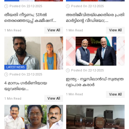
Posted On 22-12-2025
Posted On 22-12-2025
തീയതി നീട്ടണം; SIRൽ
അതിജീവിതയ്‌ക്കെതിരെ പ്രതി
തെരഞ്ഞെടുപ്പ് കമ്മീഷന്
മാർട്ടിന്റെ വീഡിയോ;
കത്തയച്ച് കേരളം
പ്രചരിപ്പിച്ച മൂന്നുപേർ
View All
View All
1 Min Read
1 Min Read
അറസ്റ്റിൽ; നൂറോളം
സൈറ്റുകളിൽ നിന്നും
വിഡിയോ നീക്കം ചെയ്യാനും
പൊലീസ്
LATEST NEWS
Posted On 22-12-2025
Posted On 22-12-2025
ഇന്ത്യ - ന്യൂസിലാൻഡ് സ്വതന്ത്ര
4 മാസം ഗർഭിണിയായ
വ്യാപാര കരാർ
യുവതിയെ
View All
വെട്ടിക്കൊലപ്പെടുത്തി
1 Min Read
View All
1 Min Read
പിതാവും സഹോദരനും;
ദുരഭിമാനക്കൊലയിൽ
നടുങ്ങി കർണാടക