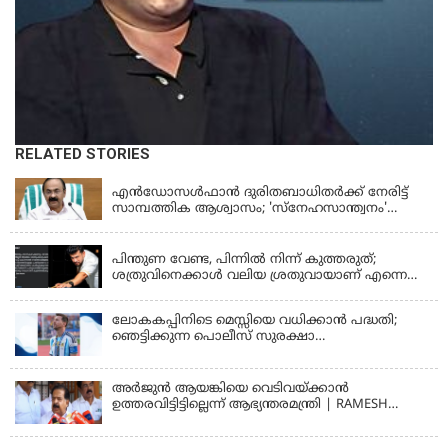
RELATED STORIES
KERALA
എന്‍ഡോസള്‍ഫാന്‍ ദുരിതബാധിതർക്ക് നേരിട്ട്
സാമ്പത്തിക ആശ്വാസം; 'സ്‌നേഹസാന്ത്വനം'
പദ്ധതി പ്രവർത്തനങ്ങൾക്ക് 14.40 കോടിയുടെ
KERALA
ഭരണാനുമതി
പിന്തുണ വേണ്ട, പിന്നില്‍ നിന്ന് കുത്തരുത്;
ശത്രുവിനെക്കാള്‍ വലിയ ശ്രതുവായാണ് എന്നെ
കണ്ടത്; എം വി ജയരാജനെതിരെ അര്‍ജുന്‍
ആയങ്കി
ലോകകപ്പിനിടെ മെസ്സിയെ വധിക്കാൻ പദ്ധതി;
ഞെട്ടിക്കുന്ന പൊലീസ് സുരക്ഷാ
രേഖകള്‍;ആറായിരത്തിലധികം ഭീഷണി
സന്ദേശങ്ങൾ ലഭിച്ചെന്ന് ഫ്രഞ്ച് റഫറി
അര്‍ജുന്‍ ആയങ്കിയെ വെടിവയ്ക്കാന്‍
ഉത്തരവിട്ടിട്ടില്ലെന്ന് ആഭ്യന്തരമന്ത്രി | RAMESH
CHENNITHALA