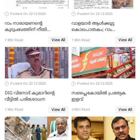
Posted On 22-12-2025
Posted On 22-12-2025
റാം നാരായണന്റെ
വാളയാർ ആൾക്കൂട്ട
കുടുംബത്തിന് നീതി
കൊലപാതകം; റാം
ഉറപ്പാക്കും; പിണറായി
നാരായണൻ നേരിട്ടത് ക്രൂര
View All
View All
1 Min Read
1 Min Read
വിജയന്‍
പീഡനം
Posted On 22-12-2025
Posted On 22-12-2025
DIG വിനോദ് കുമാറിന്റെ
സപ്ലൈകോയിൽ പ്രത്യേക
വീട്ടില്‍ പരിശോധന
ഇളവ്
View All
View All
1 Min Read
3 Min Read