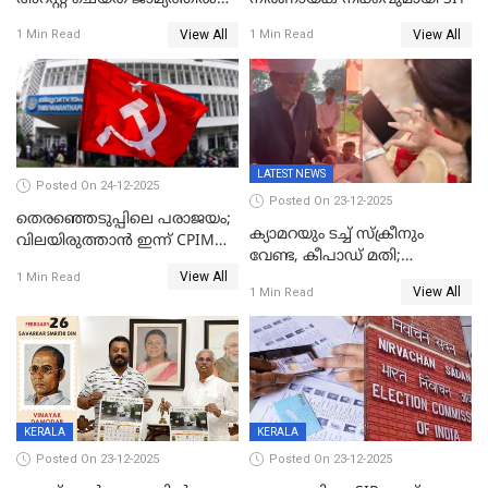
വിട്ടു
View All
View All
1 Min Read
1 Min Read
LATEST NEWS
Posted On 24-12-2025
Posted On 23-12-2025
തെരഞ്ഞെടുപ്പിലെ പരാജയം;
ക്യാമറയും ടച്ച് സ്ക്രീനും
വിലയിരുത്താന്‍ ഇന്ന് CPIM
വേണ്ട, കീപാഡ് മതി;
യോഗം
View All
സ്ത്രീകൾക്ക് സ്മാർട്ട് ഫോൺ
1 Min Read
View All
1 Min Read
വിലക്കി രാജ്യത്തെ ഒരു
പഞ്ചായത്ത്
KERALA
KERALA
Posted On 23-12-2025
Posted On 23-12-2025