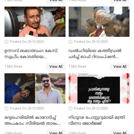
View All
View All
1 Min Read
1 Min Read
Posted On 25-12-2025
Posted On 25-12-2025
ഉന്നാവ് ബലാത്സംഗ കേസ്;
ഡൽഹിയിലെ കത്തീഡ്രൽ
സുപ്രീം കോടതിയെ
ചർച്ച് ഓഫ് റിഡംപ്ഷൻ
സമീപിക്കാനൊരുങ്ങി
സന്ദർശിച്ച് പ്രധാനമന്ത്രി
View All
View All
1 Min Read
1 Min Read
അതിജീവിത
Posted On 25-12-2025
Posted On 25-12-2025
മദ്യലഹരിയിൽ കാറോടിച്ച്
നിഗൂഢ പോസ്റ്ററുമായി മന്ത്രി
അപകടം: സീരിയൽ താരം
വീണാ ജോർജ്ജ്
സിദ്ധാർത്ഥ് പ്രഭുവിനെതിരെ
View All
View All
1 Min Read
1 Min Read