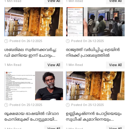
View All
View All
1 Min Read
1 Min Read
പോറ്റിയും ഒപ്പമുള്ള AI ചിത്രം
പങ്കുവെച്ചു
Posted On 26-12-2025
Posted On 26-12-2025
ശബരിമല സ്വര്‍ണക്കവര്‍ച്ച;
രാജ്യത്ത് വര്‍ധിപ്പിച്ച ട്രെയിന്‍
ഡി മണിയെ ഇന്ന് ചോദ്യം
നിരക്ക് പ്രാബല്യത്തില്‍
ചെയ്യും
View All
View All
1 Min Read
1 Min Read
Posted On 25-12-2025
Posted On 25-12-2025
രൂക്ഷമായ ഭാഷയിൽ വിവാദ
ഉണ്ണികൃഷ്ണന്‍ പോറ്റിയെയും
ഫേസ്ബുക്ക് പോസ്റ്റുമായി
സുധീഷ് കുമാറിനെയും
നടൻ വിനായകൻ
വീണ്ടും ചോദ്യം ചെയ്ത് SIT