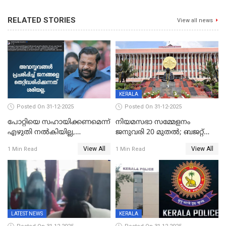
RELATED STORIES
View all news
KERALA
Posted On 31-12-2025
Posted On 31-12-2025
പോറ്റിയെ സഹായിക്കണമെന്ന്
നിയമസഭാ സമ്മേളനം
എഴുതി നൽകിയില്ല,
ജനുവരി 20 മുതല്‍; ബജറ്റ്
ജനങ്ങളെ
അവതരണം അവസാനവാരം;
View All
View All
1 Min Read
1 Min Read
തെറ്റിദ്ധരിപ്പിക്കരുത്,
മന്ത്രിസഭാ
സാങ്കൽപ്പിക കഥകൾ
യോഗതീരുമാനങ്ങൾ
പ്രചരിപ്പിക്കുന്നുവെന്നും
കടകംപള്ളി സുരേന്ദ്രൻ
LATEST NEWS
KERALA