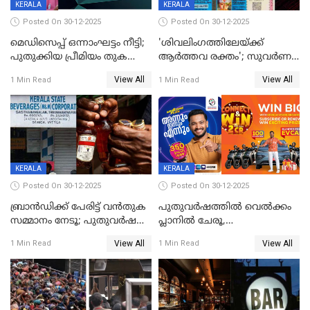
KERALA
KERALA
Posted On 30-12-2025
Posted On 30-12-2025
മെഡിസെപ്പ് ഒന്നാംഘട്ടം നീട്ടി;
'ശിവലിംഗത്തിലേയ്ക്ക്
പുതുക്കിയ പ്രീമിയം തുക
ആര്‍ത്തവ രക്തം'; സുവര്‍ണ
ഈടാക്കുക ജനുവരി 31
കേരളം ലോട്ടറിയിലെ
View All
View All
1 Min Read
1 Min Read
മുതൽ
ചിത്രത്തിനെതിരെ ഹിന്ദു
ഐക്യവേദി പരാതി നൽകി
KERALA
KERALA
Posted On 30-12-2025
Posted On 30-12-2025
ബ്രാൻഡിക്ക് പേരിട്ട് വൻതുക
പുതുവർഷത്തിൽ വെൽക്കം
സമ്മാനം നേടൂ; പുതുവർഷ
പ്ലാനിൽ ചേരൂ,
ഓഫറുമായി ബെവ്‌കോ
350എംപിപിഎസ് വേഗതയിൽ
View All
View All
1 Min Read
1 Min Read
ഇന്റർനെറ്റും ഒപ്പം കീയുടെ
മെഗാ പ്ലാൻ സൗജന്യം; ഒപ്പം
വരിക്കാർക്ക് 200 ടിവി, 100 EV
ബൈക്കുകൾ, ബമ്പർ
സമ്മാനമായി EV കാർ