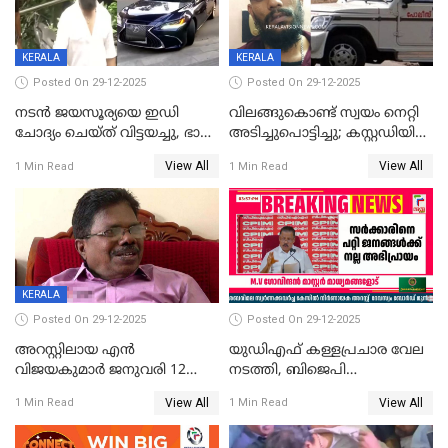
വിമർശനം
KERALA
KERALA
Posted On 29-12-2025
Posted On 29-12-2025
നടൻ ജയസൂര്യയെ ഇഡി
വിലങ്ങുകൊണ്ട് സ്വയം നെറ്റി
ചോദ്യം ചെയ്ത് വിട്ടയച്ചു, ഭാര്യ
അടിച്ചുപൊട്ടിച്ചു; കസ്റ്റഡിയിൽ
സരിതയുടെയും
എടുക്കുന്നതിനിടെ
View All
View All
1 Min Read
1 Min Read
മൊഴിയെടുത്തു
വധശ്രമക്കേസ് പ്രതി
വിലങ്ങുമായി രക്ഷപ്പെട്ടു;
വ്യാപക തെരച്ചിൽ
KERALA
Posted On 29-12-2025
Posted On 29-12-2025
അറസ്റ്റിലായ എൻ
യുഡിഎഫ് കള്ളപ്രചാര വേല
വിജയകുമാർ ജനുവരി 12
നടത്തി, ബിജെപി
വരെ റിമാൻഡിൽ;
ഹിന്ദുവർഗീയത പ്രചരിപ്പിച്ചു,
View All
View All
1 Min Read
1 Min Read
ജാമ്യാപേക്ഷ ഈ മാസം 31ന്
ശബരിമല അത്ര
പരിഗണിക്കും
തിരിച്ചടിയായില്ല,സർക്കാരിനെക്കുറ