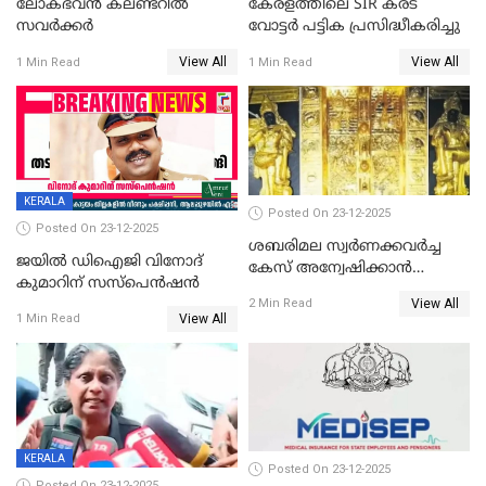
ലോക്ഭവൻ കലണ്ടറിൽ
കേരളത്തിലെ SIR കരട്
സവർക്കർ
വോട്ടര്‍ പട്ടിക പ്രസിദ്ധീകരിച്ചു
View All
View All
1 Min Read
1 Min Read
KERALA
Posted On 23-12-2025
Posted On 23-12-2025
ശബരിമല സ്വര്‍ണക്കവര്‍ച്ച
ജയിൽ ഡിഐജി വിനോദ്
കേസ് അന്വേഷിക്കാന്‍
കുമാറിന് സസ്പെൻഷൻ
തയ്യാറെന്ന് CBI
View All
2 Min Read
View All
1 Min Read
KERALA
Posted On 23-12-2025
Posted On 23-12-2025