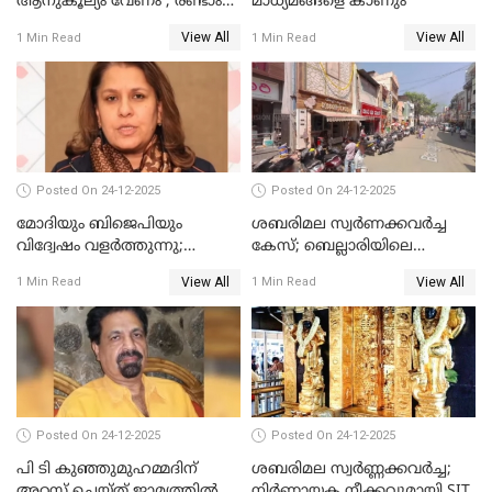
ആനുകൂല്യം വേണം'; രണ്ടാം
മാധ്യമങ്ങളെ കാണും
പ്രതി മാര്‍ട്ടിന്‍
View All
View All
1 Min Read
1 Min Read
ഹൈക്കോടതിയില്‍
Posted On 24-12-2025
Posted On 24-12-2025
മോദിയും ബിജെപിയും
ശബരിമല സ്വര്‍ണക്കവര്‍ച്ച
വിദ്വേഷം വളർത്തുന്നു;
കേസ്; ബെല്ലാരിയിലെ
പ്രതിഷേധവിമായി
ജ്വല്ലറിയില്‍ പരിശോധന
View All
View All
1 Min Read
1 Min Read
കോൺഗ്രസ്
Posted On 24-12-2025
Posted On 24-12-2025
പി ടി കുഞ്ഞുമുഹമ്മദിന്
ശബരിമല സ്വര്‍ണ്ണക്കവര്‍ച്ച;
അറസ്റ്റ് ചെയ്ത് ജാമ്യത്തില്‍
നിർണായക നീക്കവുമായി SIT