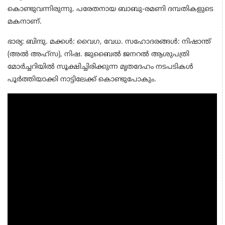
കൊണ്ടുവന്നിരുന്നു. പരേതനായ ബാബു-രമണി ദമ്പതികളുടെ
മകനാണ്.
ഭാര്യ: ബിന്ദു. മക്കള്‍: വൈഗ, വേധ. സഹോദരങ്ങള്‍: നിഷാന്ത്
(അല്‍ അഹ്സ), നിഷ. ജുബൈല്‍ ജനറല്‍ ആശുപത്രി
മോര്‍ച്ചറിയില്‍ സൂക്ഷിച്ചിരിക്കുന്ന മൃതദേഹം നടപടികള്‍
പൂര്‍ത്തിയാക്കി നാട്ടിലേക്ക് കൊണ്ടുപോകും.