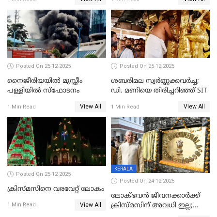
കേസെടുത്തു
Posted On 25-12-2025
Posted On 25-12-2025
നൈജീരിയയിൽ മുസ്ലീം
ശബരിമല സ്വര്‍ണ്ണക്കവര്‍ച്ച;
പള്ളിയില്‍ സ്‌ഫോടനം
ഡി. മണിയെ തിരിച്ചറിഞ്ഞ് SIT
View All
View All
1 Min Read
1 Min Read
KERALA
Posted On 25-12-2025
Posted On 24-12-2025
ക്രിസ്മസിനെ വരവേറ്റ് ലോകം
ലോക്ഭവൻ ജീവനക്കാർക്ക്
View All
ക്രിസ്മസിന് അവധി ഇല്ല;
1 Min Read
ഹാജരാവാൻ ഉത്തരവ്