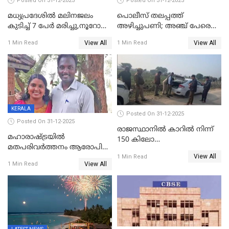
Posted On 31-12-2025
Posted On 31-12-2025
മധ്യപ്രദേശിൽ മലിനജലം
പൊലീസ് തലപ്പത്ത്
കുടിച്ച് 7 പേർ മരിച്ചു,നൂറോളം
അഴിച്ചുപണി; അഞ്ച് പേരെ
പേർ ഗുരുതരാവസ്ഥയിൽ
ഐജി റാങ്കിലേക്ക്
View All
View All
1 Min Read
1 Min Read
ഉയർത്തി,അജിതാ ബീഗം
ക്രൈംബ്രാഞ്ച് ഐജി,
എസ്.ശ്യാംസുന്ദർ
ഇന്റലിജൻസ് ഐജി
KERALA
Posted On 31-12-2025
Posted On 31-12-2025
രാജസ്ഥാനിൽ കാറിൽ നിന്ന്
മഹാരാഷ്ട്രയിൽ
150 കിലോ
മതപരിവർത്തനം ആരോപിച്ചു
സ്ഫോടകവസ്തുക്കൾ
View All
അറസ്റ്റിലായ മലയാളി
1 Min Read
പിടികൂടി
View All
1 Min Read
വൈദികനും ഭാര്യയ്ക്കും
ഉൾപ്പെടെ 11പേർക്കും ജാമ്യം