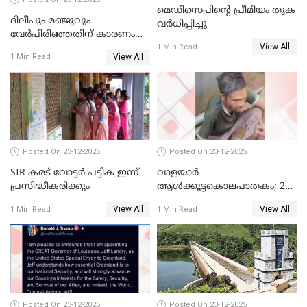
മെഡിസെപിന്റെ പ്രീമിയം തുക
ദിലീപും മഞ്ജുവും
വർധിപ്പിച്ചു
വേർപിരിഞ്ഞതിന് കാരണം
View All
ദിലീപ് മഞ്ജുവിന് നൽകിയ ആ
1 Min Read
View All
1 Min Read
പഴയ മൊബൈലിൽ നിന്ന്
കണ്ടെത്തിയ ചാറ്റിൽ
നിന്നാണ്; എട്ടാം പ്രതിക്ക്
മോട്ടീവ് ഉണ്ടായിരുന്നെന്നും
അഡ്വ. ടി.ബി മിനി
Posted On 23-12-2025
Posted On 23-12-2025
SIR കരട് വോട്ടര്‍ പട്ടിക ഇന്ന്
വാളയാർ
പ്രസിദ്ധീകരിക്കും
ആൾക്കൂട്ടകൊലപാതകം; 2
പേർ കൂടി കസ്റ്റഡിയിൽ
View All
View All
1 Min Read
1 Min Read
Posted On 23-12-2025
Posted On 23-12-2025