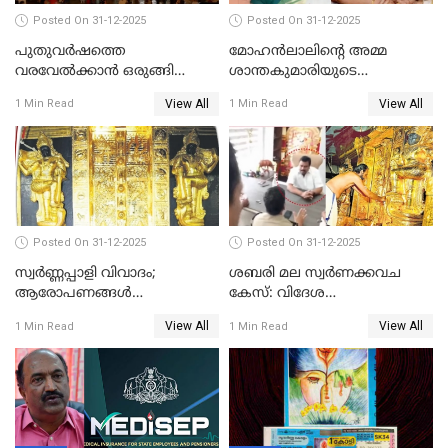
Posted On 31-12-2025
Posted On 31-12-2025
പുതുവര്‍ഷത്തെ
മോഹന്‍ലാലിന്റെ അമ്മ
വരവേല്‍ക്കാന്‍ ഒരുങ്ങി
ശാന്തകുമാരിയുടെ
ലോകം
സംസ്‌കാരം ഇന്ന്
View All
View All
1 Min Read
1 Min Read
Posted On 31-12-2025
Posted On 31-12-2025
സ്വർണ്ണപ്പാളി വിവാദം;
ശബരി മല സ്വർണക്കവച
ആരോപണങ്ങൾ
കേസ്: വിദേശ
അവസാനിക്കുന്നില്ല
വ്യവസായിയുടെ ആരോപണം
View All
View All
1 Min Read
1 Min Read
നിഷേധിച്ച് ഡി മണി