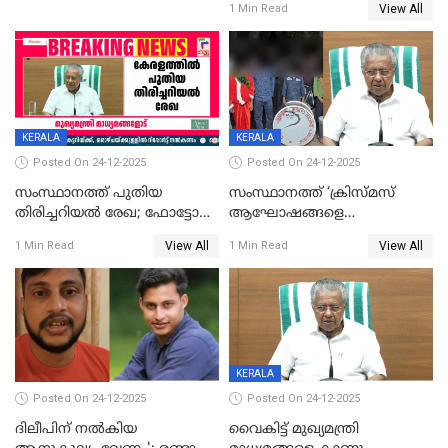
View All
1 Min Read
KERALA
KERALA
Posted On 24-12-2025
Posted On 24-12-2025
സംസ്ഥാനത്ത് പുതിയ
സംസ്ഥാനത്ത് ‘ക്രിസ്മസ്
തിരിച്ചറിയല്‍ രേഖ; ഫോട്ടോ
ആഘോഷങ്ങളെ
പതിപ്പിച്ച നേറ്റിവിറ്റി കാര്‍ഡ്
കടന്നാക്രമിയ്ക്കുന്നു; എല്ലാ
View All
View All
1 Min Read
1 Min Read
നല്‍കുമെന്ന് മുഖ്യമന്ത്രി; SIR
ആക്രമണങ്ങൾക്കും പിന്നിലും
ഹെല്‍പ് ഡസ്‌കുകള്‍
സംഘപരിവാർ’; മുഖ്യമന്ത്രി
ആരംഭിക്കാന്‍ മന്ത്രിസഭാ
യോഗ തീരുമാനം
KERALA
Posted On 24-12-2025
Posted On 24-12-2025
ദിലീപിന് നല്‍കിയ
വൈകിട്ട് മുഖ്യമന്ത്രി