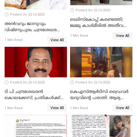
Posted On 22-12-2025
Posted On 22-12-2025
ടെലിസ്‌കോപ്പ് കണ്ടെത്തി;
അൻവറും ജാനുവും
ജമ്മു കാശ്മീരില്‍ അതീവ
വിഷ്ണുപുരം ചന്ദ്രശേഖരന്റെ
ജാഗ്രത നിര്‍ദ്ദേശം
View All
പാർട്ടിയും UDF
1 Min Read
View All
1 Min Read
അസോസിയേറ്റ് അംഗങ്ങൾ;
അസോസിയേറ്റ്
അംഗമാകാനില്ലെന്നും
UDFലേക്കില്ലെന്നും
വിഷ്ണുപുരം ചന്ദ്രശേഖരൻ
Posted On 22-12-2025
Posted On 22-12-2025
ടി പി ചന്ദ്രശേഖരന്‍
കെഎസ്ആർടിസി ഡ്രൈവർ
കൊലക്കേസ്; പ്രതികള്‍ക്ക്
യദുവിന്റെ പരാതി: ആര്യ
വീണ്ടും പരോള്‍
രാജേന്ദ്രനും സച്ചിൻ ദേവിനും
View All
View All
1 Min Read
1 Min Read
കോടതി നോട്ടീസ്