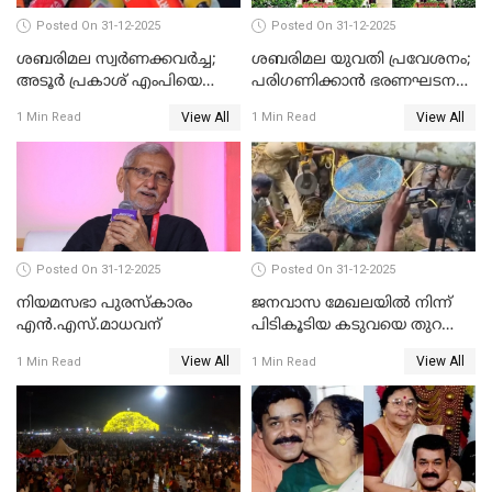
Posted On 31-12-2025
Posted On 31-12-2025
ശബരിമല സ്വര്‍ണക്കവര്‍ച്ച;
ശബരിമല യുവതി പ്രവേശനം;
അടൂര്‍ പ്രകാശ് എംപിയെ
പരിഗണിക്കാന്‍ ഭരണഘടന
ചോദ്യം ചെയ്യാൻ SIT
ബെഞ്ച്
View All
View All
1 Min Read
1 Min Read
Posted On 31-12-2025
Posted On 31-12-2025
നിയമസഭാ പുരസ്‌കാരം
ജനവാസ മേഖലയിൽ നിന്ന്
എൻ.എസ്.മാധവന്
പിടികൂടിയ കടുവയെ തുറന്നു
വിട്ടു
View All
View All
1 Min Read
1 Min Read