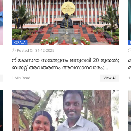
KERALA
Posted On 31-12-2025
നിയമസഭാ സമ്മേളനം ജനുവരി 20 മുതല്‍;
മ
ബജറ്റ് അവതരണം അവസാനവാരം;
മന്ത്രിസഭാ യോഗതീരുമാനങ്ങൾ
1 Min Read
1
View All