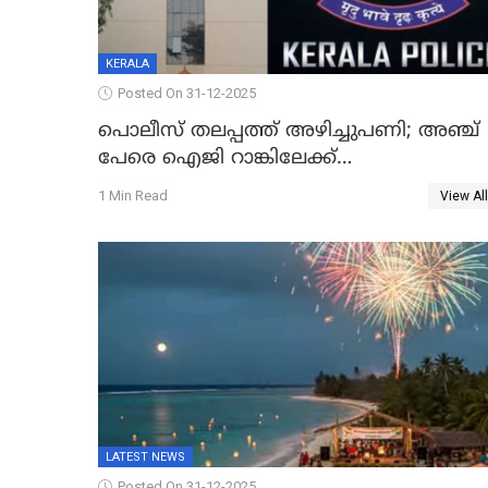
KERALA
Posted On 31-12-2025
പൊലീസ് തലപ്പത്ത് അഴിച്ചുപണി; അഞ്ച്
പേരെ ഐജി റാങ്കിലേക്ക്
ഉയർത്തി,അജിതാ ബീഗം ക്രൈംബ്രാഞ്ച്
1 Min Read
View All
ഐജി, എസ്.ശ്യാംസുന്ദർ ഇന്റലിജൻസ്
ഐജി
LATEST NEWS
Posted On 31-12-2025