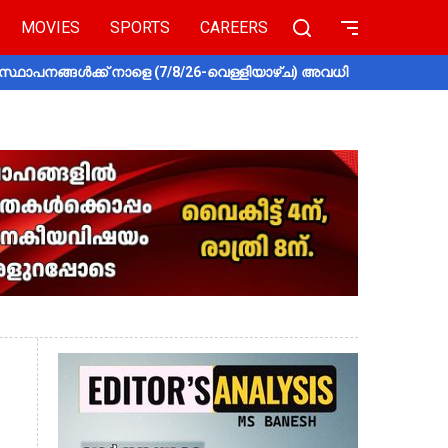
MOVIES
SPORTS
CAREERS
സ്ഥാപനങ്ങൾക്ക് നാളെ (7/8/26-വെള്ളിയാഴ്ച) അവധി
തൃശൂരിൽ