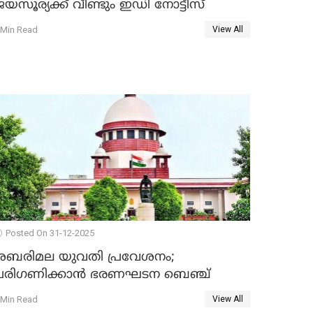
യസൂര്യക്ക് വീണ്ടും ഇഡി നോട്ടീസ്
 Min Read
View All
Posted On 31-12-2025
ശബരിമല യുവതി പ്രവേശനം;
പരിഗണിക്കാന്‍ ഭരണഘടന ബെഞ്ച്
 Min Read
View All