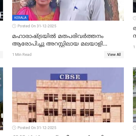
KERALA
Posted On 31-12-2025
മഹാരാഷ്ട്രയിൽ മതപരിവർത്തനം
ആരോപിച്ചു അറസ്റ്റിലായ മലയാളി
1
വൈദികനും ഭാര്യയ്ക്കും ഉൾപ്പെടെ
1 Min Read
View All
11പേർക്കും ജാമ്യം
Posted On 31-12-2025