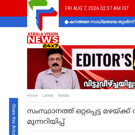
FRI AUG 7, 2026 02:37 AM IST
കനത്തമഴ സാധ്യതയെ തുടർന്ന് ക
Home
Latest
Kerala
Share this Article
സംസ്ഥാനത്ത് ഒറ്റപ്പെട്ട മഴയ്ക്ക
മുന്നറിയിപ്പ്