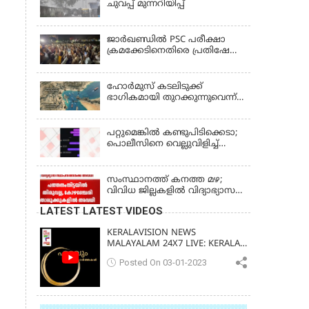
ചുവപ്പ് മുന്നറിയിപ്പ്
ജാര്‍ഖണ്ഡില്‍ PSC പരീക്ഷാ
ക്രമക്കേടിനെതിരെ പ്രതിഷേധം;
ചര്‍ച്ചക്ക് തുടക്കമിട്ട് സർക്കാർ
ഹോര്‍മുസ് കടലിടുക്ക്
ഭാഗികമായി തുറക്കുന്നുവെന്ന്
റിപ്പോര്‍ട്ട്
പറ്റുമെങ്കിൽ കണ്ടുപിടിക്കെടാ;
പൊലീസിനെ വെല്ലുവിളിച്ച്
അർജുൻ ആയങ്കി
സംസ്ഥാനത്ത് കനത്ത മഴ;
വിവിധ ജില്ലകളിൽ വിദ്യാഭ്യാസ
സ്ഥാപനങ്ങൾക്ക് അവധി
LATEST LATEST VIDEOS
KERALAVISION NEWS
MALAYALAM 24X7 LIVE: KERALA
UPDATES & BREAKING NEWS
Posted On 03-01-2023