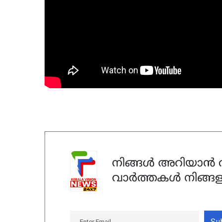
നിങ്ങൾ അറിയാൻ ആ
വാർത്തകൾ നിങ്ങള
Su