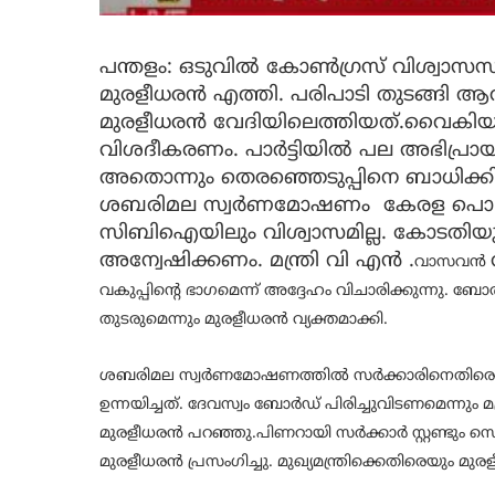
പന്തളം: ഒടുവിൽ കോൺഗ്രസ് വിശ്വാ
മുരളീധരൻ എത്തി. പരിപാടി തുടങ്ങി 
മുരളീധരൻ വേദിയിലെത്തിയത്.വൈകിയത്
വിശദീകരണം. പാർട്ടിയിൽ പല അഭിപ്രായ വ
അതൊന്നും തെരഞ്ഞെടുപ്പിനെ ബാധിക്കില
ശബരിമല സ്വർണമോഷണം കേരള പൊലീസ് അന
സിബിഐയിലും വിശ്വാസമില്ല. കോടതിയു
അന്വേഷിക്കണം. മന്ത്രി വി എൻ .
വാസവൻ
വകുപ്പി‍ന്‍റെ ഭാഗമെന്ന് അദ്ദേഹം വിചാരിക്കുന്നു. ബേ
തുടരുമെന്നും മുരളീധരന്‍ വ്യക്തമാക്കി.
ശബരിമല സ്വർണമോഷണത്തിൽ സർക്കാരിനെതിരെ ക
ഉന്നയിച്ചത്. ദേവസ്വം ബോർഡ് പിരിച്ചുവിടണമെന്നും
മുരളീധരൻ പറഞ്ഞു.പിണറായി സർക്കാർ സ്റ്റണ്ടും സ
മുരളീധരൻ പ്രസംഗിച്ചു. മുഖ്യമന്ത്രിക്കെതിരെയും 