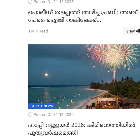
Posted On 31-12-2025
പൊലീസ് തലപ്പത്ത് അഴിച്ചുപണി; അഞ്ച്
പേരെ ഐജി റാങ്കിലേക്ക്
ഉയർത്തി,അജിതാ ബീഗം ക്രൈംബ്രാഞ്ച്
1 Min Read
View All
ഐജി, എസ്.ശ്യാംസുന്ദർ ഇന്റലിജൻസ്
ഐജി
LATEST NEWS
Posted On 31-12-2025
ഹാപ്പി ന്യൂഇയർ 2026; കിരിബാത്തിയിൽ
പുതുവർഷമെത്തി