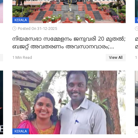
KERALA
Posted On 31-12-2025
നിയമസഭാ സമ്മേളനം ജനുവരി 20 മുതല്‍;
മ
ബജറ്റ് അവതരണം അവസാനവാരം;
മന്ത്രിസഭാ യോഗതീരുമാനങ്ങൾ
1 Min Read
1
View All
KERALA