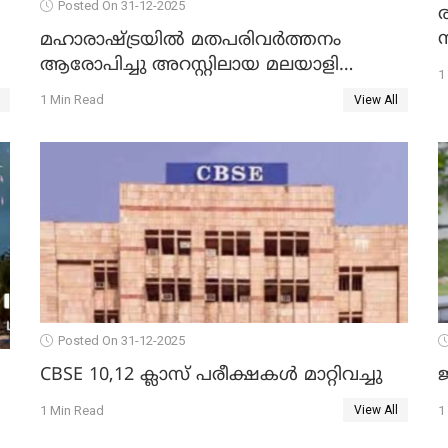
Posted On 31-12-2025
മഹാരാഷ്ട്രയിൽ മതപരിവർത്തനം
ആരോപിച്ചു അറസ്റ്റിലായ മലയാളി
1
വൈദികനും ഭാര്യയ്ക്കും ഉൾപ്പെടെ
1 Min Read
View All
11പേർക്കും ജാമ്യം
Posted On 31-12-2025
CBSE 10,12 ക്ലാസ് പരീക്ഷകള്‍ മാറ്റിവച്ചു
ജ
1 Min Read
1
View All