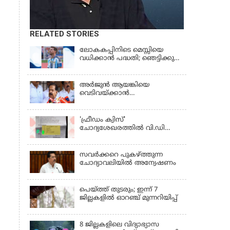
RELATED STORIES
ലോകകപ്പിനിടെ മെസ്സിയെ
വധിക്കാൻ പദ്ധതി; ഞെട്ടിക്കുന്ന
പൊലീസ് സുരക്ഷാ
രേഖകള്‍;ആറായിരത്തിലധികം
ഭീഷണി സന്ദേശങ്ങൾ ലഭിച്ചെന്ന്
അര്‍ജുന്‍ ആയങ്കിയെ
ഫ്രഞ്ച് റഫറി
വെടിവയ്ക്കാന്‍
ഉത്തരവിട്ടിട്ടില്ലെന്ന്
ആഭ്യന്തരമന്ത്രി | RAMESH
CHENNITHALA
'ഫ്രീഡം ക്വിസ്'
ചോദ്യശേഖരത്തില്‍ വി.ഡി
സവര്‍ക്കറെ പുകഴ്ത്തുന്ന
ചോദ്യം
സവര്‍ക്കറെ പുകഴ്ത്തുന്ന
ചോദ്യാവലിയില്‍ അന്വേഷണം
പെയ്ത്ത് തുടരും; ഇന്ന് 7
ജില്ലകളില്‍ ഓറഞ്ച് മുന്നറിയിപ്പ്
8 ജില്ലകളിലെ വിദ്യാഭ്യാസ