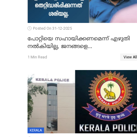
Posted On 31-12-2025
പോറ്റിയെ സഹായിക്കണമെന്ന് എഴുതി
നൽകിയില്ല, ജനങ്ങളെ
തെറ്റിദ്ധരിപ്പിക്കരുത്, സാങ്കൽപ്പിക
1 Min Read
View All
കഥകൾ പ്രചരിപ്പിക്കുന്നുവെന്നും
കടകംപള്ളി സുരേന്ദ്രൻ
KERALA