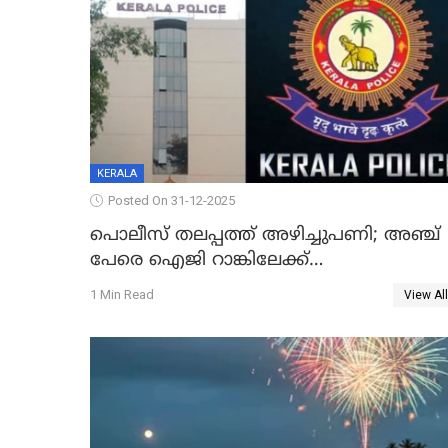
KERALA
Posted On 31-12-2025
പൊലീസ് തലപ്പത്ത് അഴിച്ചുപണി; അഞ്ച്
പേരെ ഐജി റാങ്കിലേക്ക്
ഉയർത്തി,അജിതാ ബീഗം ക്രൈംബ്രാഞ്ച്
1 Min Read
View All
ഐജി, എസ്.ശ്യാംസുന്ദർ ഇന്റലിജൻസ്
ഐജി