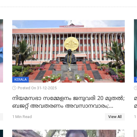
KERALA
Posted On 31-12-2025
നിയമസഭാ സമ്മേളനം ജനുവരി 20 മുതല്‍;
മ
ബജറ്റ് അവതരണം അവസാനവാരം;
മന്ത്രിസഭാ യോഗതീരുമാനങ്ങൾ
1 Min Read
1
View All