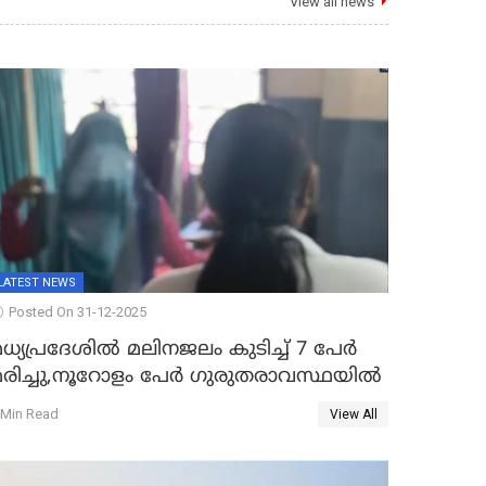
View all news
LATEST NEWS
Posted On 31-12-2025
ധ്യപ്രദേശിൽ മലിനജലം കുടിച്ച് 7 പേർ
മരിച്ചു,നൂറോളം പേർ ഗുരുതരാവസ്ഥയിൽ
 Min Read
View All