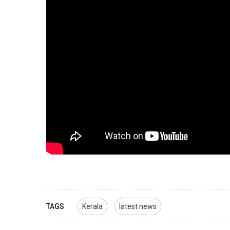
TAGS
Kerala
latest news