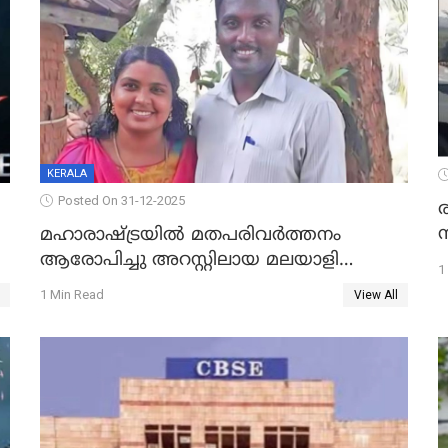
KERALA
Posted On 31-12-2025
മഹാരാഷ്ട്രയിൽ മതപരിവർത്തനം
ആരോപിച്ചു അറസ്റ്റിലായ മലയാളി
1
വൈദികനും ഭാര്യയ്ക്കും ഉൾപ്പെടെ
1 Min Read
View All
11പേർക്കും ജാമ്യം