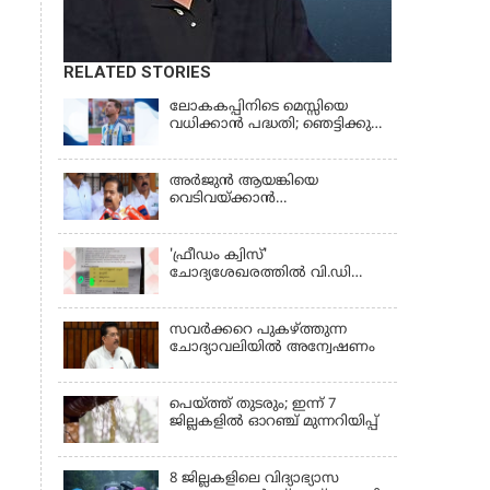
RELATED STORIES
ലോകകപ്പിനിടെ മെസ്സിയെ
വധിക്കാൻ പദ്ധതി; ഞെട്ടിക്കുന്ന
പൊലീസ് സുരക്ഷാ
രേഖകള്‍;ആറായിരത്തിലധികം
ഭീഷണി സന്ദേശങ്ങൾ ലഭിച്ചെന്ന്
അര്‍ജുന്‍ ആയങ്കിയെ
ഫ്രഞ്ച് റഫറി
വെടിവയ്ക്കാന്‍
ഉത്തരവിട്ടിട്ടില്ലെന്ന്
ആഭ്യന്തരമന്ത്രി | RAMESH
CHENNITHALA
'ഫ്രീഡം ക്വിസ്'
ചോദ്യശേഖരത്തില്‍ വി.ഡി
സവര്‍ക്കറെ പുകഴ്ത്തുന്ന
ചോദ്യം
സവര്‍ക്കറെ പുകഴ്ത്തുന്ന
ചോദ്യാവലിയില്‍ അന്വേഷണം
പെയ്ത്ത് തുടരും; ഇന്ന് 7
ജില്ലകളില്‍ ഓറഞ്ച് മുന്നറിയിപ്പ്
8 ജില്ലകളിലെ വിദ്യാഭ്യാസ