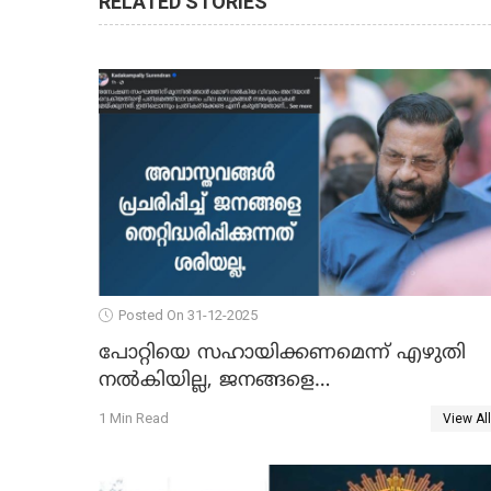
RELATED STORIES
Posted On 31-12-2025
പോറ്റിയെ സഹായിക്കണമെന്ന് എഴുതി
നൽകിയില്ല, ജനങ്ങളെ
തെറ്റിദ്ധരിപ്പിക്കരുത്, സാങ്കൽപ്പിക
1 Min Read
View All
കഥകൾ പ്രചരിപ്പിക്കുന്നുവെന്നും
കടകംപള്ളി സുരേന്ദ്രൻ