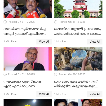
Posted On 31-12-2025
Posted On 31-12-2025
ശബരിമല സ്വര്‍ണക്കവര്‍ച്ച;
ശബരിമല യുവതി പ്രവേശനം;
അടൂര്‍ പ്രകാശ് എംപിയെ
പരിഗണിക്കാന്‍ ഭരണഘടന
ചോദ്യം ചെയ്യാൻ SIT
ബെഞ്ച്
View All
View All
1 Min Read
1 Min Read
Posted On 31-12-2025
Posted On 31-12-2025
നിയമസഭാ പുരസ്‌കാരം
ജനവാസ മേഖലയിൽ നിന്ന്
എൻ.എസ്.മാധവന്
പിടികൂടിയ കടുവയെ തുറന്നു
വിട്ടു
View All
View All
1 Min Read
1 Min Read