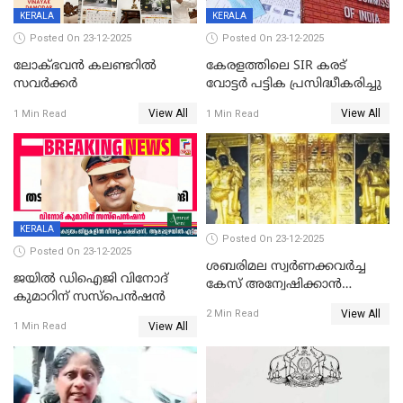
KERALA
KERALA
Posted On 23-12-2025
Posted On 23-12-2025
ലോക്ഭവൻ കലണ്ടറിൽ
കേരളത്തിലെ SIR കരട്
സവർക്കർ
വോട്ടര്‍ പട്ടിക പ്രസിദ്ധീകരിച്ചു
View All
View All
1 Min Read
1 Min Read
KERALA
Posted On 23-12-2025
Posted On 23-12-2025
ശബരിമല സ്വര്‍ണക്കവര്‍ച്ച
ജയിൽ ഡിഐജി വിനോദ്
കേസ് അന്വേഷിക്കാന്‍
കുമാറിന് സസ്പെൻഷൻ
തയ്യാറെന്ന് CBI
View All
2 Min Read
View All
1 Min Read