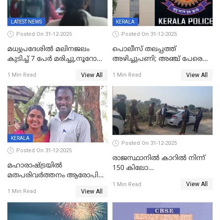
LATEST NEWS
KERALA
Posted On 31-12-2025
Posted On 31-12-2025
മധ്യപ്രദേശിൽ മലിനജലം
പൊലീസ് തലപ്പത്ത്
കുടിച്ച് 7 പേർ മരിച്ചു,നൂറോളം
അഴിച്ചുപണി; അഞ്ച് പേരെ
പേർ ഗുരുതരാവസ്ഥയിൽ
ഐജി റാങ്കിലേക്ക്
View All
View All
1 Min Read
1 Min Read
ഉയർത്തി,അജിതാ ബീഗം
ക്രൈംബ്രാഞ്ച് ഐജി,
എസ്.ശ്യാംസുന്ദർ
ഇന്റലിജൻസ് ഐജി
KERALA
Posted On 31-12-2025
Posted On 31-12-2025
രാജസ്ഥാനിൽ കാറിൽ നിന്ന്
മഹാരാഷ്ട്രയിൽ
150 കിലോ
മതപരിവർത്തനം ആരോപിച്ചു
സ്ഫോടകവസ്തുക്കൾ
View All
അറസ്റ്റിലായ മലയാളി
1 Min Read
പിടികൂടി
View All
1 Min Read
വൈദികനും ഭാര്യയ്ക്കും
ഉൾപ്പെടെ 11പേർക്കും ജാമ്യം