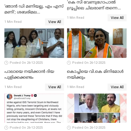
'കെ സി വേണുഗോപാല്‍
‘ഞാൻ ഡി മണിയല്ല, എം എസ്
ഗ്രൂപ്പിലെ ചിലരാണ് തന്നെ
മണി’; ശബരിമല
തഴഞ്ഞത്'; ലാലി ജെയിംസ്
View All
സ്വർണക്കവർച്ചയുമായി ഒരു
1 Min Read
View All
1 Min Read
ബന്ധവും ഇല്ലെന്ന് എസ്ഐടി
ചോദ്യം ചെയ്ത ദിണ്ടിഗലിലെ
വ്യവസായി
Posted On 26-12-2025
Posted On 26-12-2025
പാലായെ നയിക്കാന്‍ ദിയ
കൊച്ചിയെ വി.കെ മിനിമോള്‍
പുളിക്കക്കണ്ടം
നയിക്കും
View All
View All
1 Min Read
1 Min Read
Posted On 26-12-2025
Posted On 26-12-2025