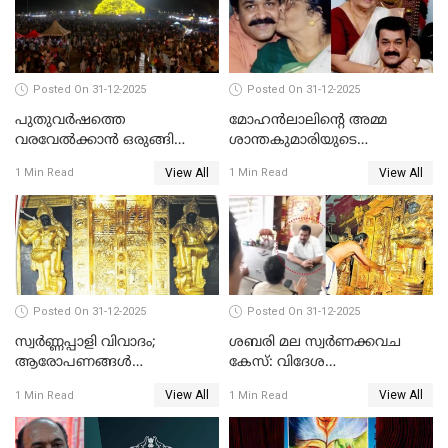
Posted On 31-12-2025
Posted On 31-12-2025
പുതുവര്‍ഷത്തെ
മോഹന്‍ലാലിന്റെ അമ്മ
വരവേല്‍ക്കാന്‍ ഒരുങ്ങി
ശാന്തകുമാരിയുടെ
ലോകം
സംസ്‌കാരം ഇന്ന്
View All
View All
1 Min Read
1 Min Read
Posted On 31-12-2025
Posted On 31-12-2025
സ്വർണ്ണപ്പാളി വിവാദം;
ശബരി മല സ്വർണക്കവച
ആരോപണങ്ങൾ
കേസ്: വിദേശ
അവസാനിക്കുന്നില്ല
വ്യവസായിയുടെ ആരോപണം
View All
View All
1 Min Read
1 Min Read
നിഷേധിച്ച് ഡി മണി