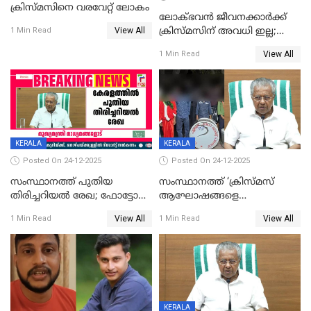
ക്രിസ്മസിനെ വരവേറ്റ് ലോകം
ലോക്ഭവൻ ജീവനക്കാർക്ക്
View All
ക്രിസ്മസിന് അവധി ഇല്ല;
1 Min Read
ഹാജരാവാൻ ഉത്തരവ്
View All
1 Min Read
KERALA
KERALA
Posted On 24-12-2025
Posted On 24-12-2025
സംസ്ഥാനത്ത് പുതിയ
സംസ്ഥാനത്ത് ‘ക്രിസ്മസ്
തിരിച്ചറിയല്‍ രേഖ; ഫോട്ടോ
ആഘോഷങ്ങളെ
പതിപ്പിച്ച നേറ്റിവിറ്റി കാര്‍ഡ്
കടന്നാക്രമിയ്ക്കുന്നു; എല്ലാ
View All
View All
1 Min Read
1 Min Read
നല്‍കുമെന്ന് മുഖ്യമന്ത്രി; SIR
ആക്രമണങ്ങൾക്കും പിന്നിലും
ഹെല്‍പ് ഡസ്‌കുകള്‍
സംഘപരിവാർ’; മുഖ്യമന്ത്രി
ആരംഭിക്കാന്‍ മന്ത്രിസഭാ
യോഗ തീരുമാനം
KERALA