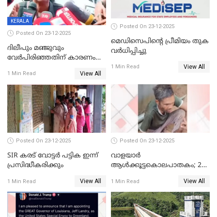
KERALA
Posted On 23-12-2025
Posted On 23-12-2025
മെഡിസെപിന്റെ പ്രീമിയം തുക
ദിലീപും മഞ്ജുവും
വർധിപ്പിച്ചു
വേർപിരിഞ്ഞതിന് കാരണം
View All
ദിലീപ് മഞ്ജുവിന് നൽകിയ ആ
1 Min Read
View All
1 Min Read
പഴയ മൊബൈലിൽ നിന്ന്
കണ്ടെത്തിയ ചാറ്റിൽ
നിന്നാണ്; എട്ടാം പ്രതിക്ക്
മോട്ടീവ് ഉണ്ടായിരുന്നെന്നും
അഡ്വ. ടി.ബി മിനി
Posted On 23-12-2025
Posted On 23-12-2025
SIR കരട് വോട്ടര്‍ പട്ടിക ഇന്ന്
വാളയാർ
പ്രസിദ്ധീകരിക്കും
ആൾക്കൂട്ടകൊലപാതകം; 2
പേർ കൂടി കസ്റ്റഡിയിൽ
View All
View All
1 Min Read
1 Min Read