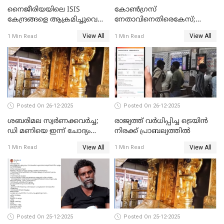
നൈജീരിയയിലെ ISIS
കോണ്‍ഗ്രസ്
കേന്ദ്രങ്ങളെ ആക്രമിച്ചുവെന്ന്
നേതാവിനെതിരെകേസ്;
ട്രംപ്
മുഖ്യമന്ത്രിയും ഉണ്ണികൃഷ്ണന്‍
View All
View All
1 Min Read
1 Min Read
പോറ്റിയും ഒപ്പമുള്ള AI ചിത്രം
പങ്കുവെച്ചു
Posted On 26-12-2025
Posted On 26-12-2025
ശബരിമല സ്വര്‍ണക്കവര്‍ച്ച;
രാജ്യത്ത് വര്‍ധിപ്പിച്ച ട്രെയിന്‍
ഡി മണിയെ ഇന്ന് ചോദ്യം
നിരക്ക് പ്രാബല്യത്തില്‍
ചെയ്യും
View All
View All
1 Min Read
1 Min Read
Posted On 25-12-2025
Posted On 25-12-2025