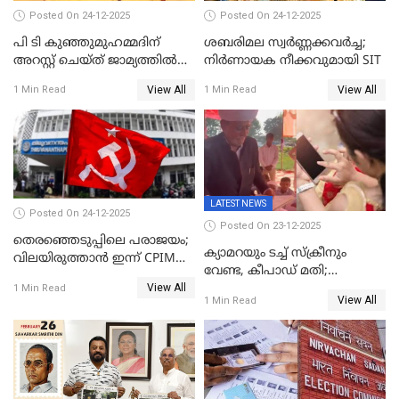
Posted On 24-12-2025
Posted On 24-12-2025
പി ടി കുഞ്ഞുമുഹമ്മദിന്
ശബരിമല സ്വര്‍ണ്ണക്കവര്‍ച്ച;
അറസ്റ്റ് ചെയ്ത് ജാമ്യത്തില്‍
നിർണായക നീക്കവുമായി SIT
വിട്ടു
View All
View All
1 Min Read
1 Min Read
LATEST NEWS
Posted On 24-12-2025
Posted On 23-12-2025
തെരഞ്ഞെടുപ്പിലെ പരാജയം;
ക്യാമറയും ടച്ച് സ്ക്രീനും
വിലയിരുത്താന്‍ ഇന്ന് CPIM
വേണ്ട, കീപാഡ് മതി;
യോഗം
View All
സ്ത്രീകൾക്ക് സ്മാർട്ട് ഫോൺ
1 Min Read
View All
1 Min Read
വിലക്കി രാജ്യത്തെ ഒരു
പഞ്ചായത്ത്