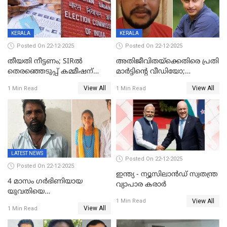
KERALA
KERALA
Posted On 22-12-2025
Posted On 22-12-2025
തീയതി നീട്ടണം; SIRൽ
അതിജീവിതയ്‌ക്കെതിരെ പ്രതി
തെരഞ്ഞെടുപ്പ് കമ്മീഷന്
മാർട്ടിന്റെ വീഡിയോ;
കത്തയച്ച് കേരളം
പ്രചരിപ്പിച്ച മൂന്നുപേർ
View All
View All
1 Min Read
1 Min Read
അറസ്റ്റിൽ; നൂറോളം
സൈറ്റുകളിൽ നിന്നും
വിഡിയോ നീക്കം ചെയ്യാനും
പൊലീസ്
LATEST NEWS
Posted On 22-12-2025
Posted On 22-12-2025
ഇന്ത്യ - ന്യൂസിലാൻഡ് സ്വതന്ത്ര
4 മാസം ഗർഭിണിയായ
വ്യാപാര കരാർ
യുവതിയെ
View All
വെട്ടിക്കൊലപ്പെടുത്തി
1 Min Read
View All
1 Min Read
പിതാവും സഹോദരനും;
ദുരഭിമാനക്കൊലയിൽ