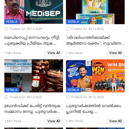
KERALA
KERALA
Posted On 30-12-2025
Posted On 30-12-2025
മെഡിസെപ്പ് ഒന്നാംഘട്ടം നീട്ടി;
'ശിവലിംഗത്തിലേയ്ക്ക്
പുതുക്കിയ പ്രീമിയം തുക
ആര്‍ത്തവ രക്തം'; സുവര്‍ണ
ഈടാക്കുക ജനുവരി 31
കേരളം ലോട്ടറിയിലെ
View All
View All
1 Min Read
1 Min Read
മുതൽ
ചിത്രത്തിനെതിരെ ഹിന്ദു
ഐക്യവേദി പരാതി നൽകി
KERALA
KERALA
Posted On 30-12-2025
Posted On 30-12-2025
ബ്രാൻഡിക്ക് പേരിട്ട് വൻതുക
പുതുവർഷത്തിൽ വെൽക്കം
സമ്മാനം നേടൂ; പുതുവർഷ
പ്ലാനിൽ ചേരൂ,
ഓഫറുമായി ബെവ്‌കോ
350എംപിപിഎസ് വേഗതയിൽ
View All
View All
1 Min Read
1 Min Read
ഇന്റർനെറ്റും ഒപ്പം കീയുടെ