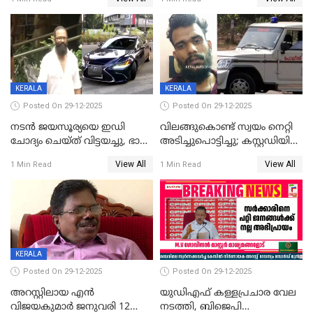
കഴിഞ്ഞതായി റിപ്പോർട്ട്
സംരക്ഷിച്ചത്
തിരിച്ചടിച്ചു',വെള്ളാപ്പള്ളിയെ
ന്യായീകരിക്കുന്നതിലും
CPIഎക്സിക്യൂട്ടീവിൽ
വിമർശനം
KERALA
KERALA
Posted On 29-12-2025
Posted On 29-12-2025
നടൻ ജയസൂര്യയെ ഇഡി
വിലങ്ങുകൊണ്ട് സ്വയം നെറ്റി
ചോദ്യം ചെയ്ത് വിട്ടയച്ചു, ഭാര്യ
അടിച്ചുപൊട്ടിച്ചു; കസ്റ്റഡിയിൽ
സരിതയുടെയും
എടുക്കുന്നതിനിടെ
View All
View All
1 Min Read
1 Min Read
മൊഴിയെടുത്തു
വധശ്രമക്കേസ് പ്രതി
വിലങ്ങുമായി രക്ഷപ്പെട്ടു;
വ്യാപക തെരച്ചിൽ
KERALA
Posted On 29-12-2025
Posted On 29-12-2025
അറസ്റ്റിലായ എൻ
യുഡിഎഫ് കള്ളപ്രചാര വേല
വിജയകുമാർ ജനുവരി 12
നടത്തി, ബിജെപി