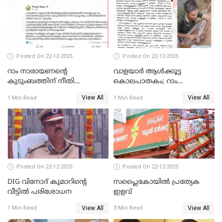
Posted On 22-12-2025
Posted On 22-12-2025
റാം നാരായണന്റെ
വാളയാർ ആൾക്കൂട്ട
കുടുംബത്തിന് നീതി
കൊലപാതകം; റാം
ഉറപ്പാക്കും; പിണറായി
നാരായണൻ നേരിട്ടത് ക്രൂര
View All
View All
1 Min Read
1 Min Read
വിജയന്‍
പീഡനം
Posted On 22-12-2025
Posted On 22-12-2025
DIG വിനോദ് കുമാറിന്റെ
സപ്ലൈകോയിൽ പ്രത്യേക
വീട്ടില്‍ പരിശോധന
ഇളവ്
View All
View All
1 Min Read
3 Min Read