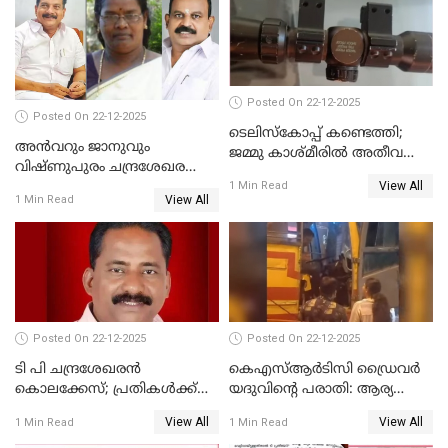
നടുങ്ങി കർണാടക
Posted On 22-12-2025
Posted On 22-12-2025
ടെലിസ്‌കോപ്പ് കണ്ടെത്തി;
അൻവറും ജാനുവും
ജമ്മു കാശ്മീരില്‍ അതീവ
വിഷ്ണുപുരം ചന്ദ്രശേഖരന്റെ
ജാഗ്രത നിര്‍ദ്ദേശം
View All
പാർട്ടിയും UDF
1 Min Read
View All
1 Min Read
അസോസിയേറ്റ് അംഗങ്ങൾ;
അസോസിയേറ്റ്
അംഗമാകാനില്ലെന്നും
UDFലേക്കില്ലെന്നും
വിഷ്ണുപുരം ചന്ദ്രശേഖരൻ
Posted On 22-12-2025
Posted On 22-12-2025
ടി പി ചന്ദ്രശേഖരന്‍
കെഎസ്ആർടിസി ഡ്രൈവർ
കൊലക്കേസ്; പ്രതികള്‍ക്ക്
യദുവിന്റെ പരാതി: ആര്യ
വീണ്ടും പരോള്‍
രാജേന്ദ്രനും സച്ചിൻ ദേവിനും
View All
View All
1 Min Read
1 Min Read
കോടതി നോട്ടീസ്