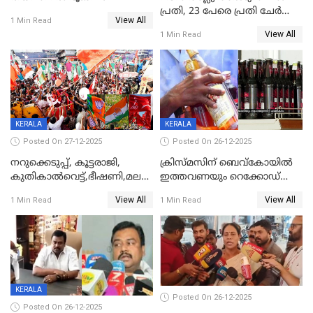
പ്രതി, 23 പേരെ പ്രതി ചേർത്ത്
View All
1 Min Read
കുറ്റപത്രം സമർപ്പിച്ചു
View All
1 Min Read
KERALA
KERALA
Posted On 27-12-2025
Posted On 26-12-2025
നറുക്കെടുപ്പ്, കൂട്ടരാജി,
ക്രിസ്മസിന് ബെവ്‌കോയിൽ
കുതികാൽവെട്ട്,ഭീഷണി,മലബാറിലാകട്ടെ
ഇത്തവണയും റെക്കോഡ്
ട്വിസ്റ്റോട് ട്വിസ്റ്റും; അടിമുടി
വിൽപ്പന;കഴിഞ്ഞവർഷത്തേക്ക
View All
View All
1 Min Read
1 Min Read
നാടകീയമായി പഞ്ചായത്ത്
53 കോടി രൂപയുടെ അധിക
പ്രസിഡന്‍റ് തെരഞ്ഞെടുപ്പ്
വിൽപ്പന; മലയാളി കുടിച്ചു
തീർത്തത് 333 കോടിയുടെ
മദ്യം
KERALA
Posted On 26-12-2025
Posted On 26-12-2025