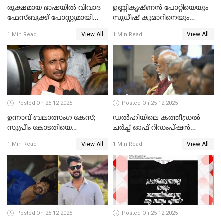
രൂക്ഷമായ ഭാഷയിൽ വിവാദ
ഉണ്ണികൃഷ്ണന്‍ പോറ്റിയെയും
ഫേസ്ബുക്ക് പോസ്റ്റുമായി
സുധീഷ് കുമാറിനെയും
നടൻ വിനായകൻ
വീണ്ടും ചോദ്യം ചെയ്ത് SIT
View All
View All
1 Min Read
1 Min Read
Posted On 25-12-2025
Posted On 25-12-2025
ഉന്നാവ് ബലാത്സംഗ കേസ്;
ഡൽഹിയിലെ കത്തീഡ്രൽ
സുപ്രീം കോടതിയെ
ചർച്ച് ഓഫ് റിഡംപ്ഷൻ
സമീപിക്കാനൊരുങ്ങി
സന്ദർശിച്ച് പ്രധാനമന്ത്രി
View All
View All
1 Min Read
1 Min Read
അതിജീവിത
Posted On 25-12-2025
Posted On 25-12-2025