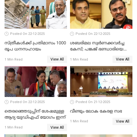
Posted On 22-12-2025
Posted On 22-12-2025
സ്ത്രീകള്‍ക്ക് പ്രതിമാസം 1000
ശബരിമല സ്വര്‍ണക്കവര്‍ച്ച
രൂപ ധനസഹായം
കേസ്; പങ്കജ് ഭണ്ഡാരിയെയും
ഗോവര്‍ധനെയും കസ്റ്റഡിയില്‍
View All
View All
1 Min Read
1 Min Read
വാങ്ങാന്‍ SIT
Posted On 22-12-2025
Posted On 21-12-2025
തെരഞ്ഞെടുപ്പിന് ശേഷമുള്ള
വീണ്ടും ലോക കേരള സഭ
ആദ്യ യുഡിഎഫ് യോഗം ഇന്ന്
View All
1 Min Read
View All
1 Min Read