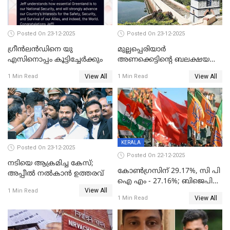
Posted On 23-12-2025
Posted On 23-12-2025
ഗ്രീന്‍ലന്‍ഡിനെ യു
മുല്ലപ്പെരിയാര്‍
എസിനൊപ്പം കൂട്ടിച്ചേര്‍ക്കും
അണക്കെട്ടിന്റെ ബലക്ഷയ
നിര്‍ണയം; പരിശോധന ഇന്ന്
View All
View All
1 Min Read
1 Min Read
തുടങ്ങും
KERALA
Posted On 23-12-2025
Posted On 22-12-2025
നടിയെ ആക്രമിച്ച കേസ്;
കോൺഗ്രസിന് 29.17%, സി പി
അപ്പീൽ നൽകാൻ ഉത്തരവ്
ഐ എം - 27.16%; ബിജെപി
View All
20% കടന്നത്
1 Min Read
View All
1 Min Read
തിരുവനന്തപുരത്ത് മാത്രം,
തദ്ദേശത്തിലെ യഥാർത്ഥ
കണക്ക് പുറത്ത്