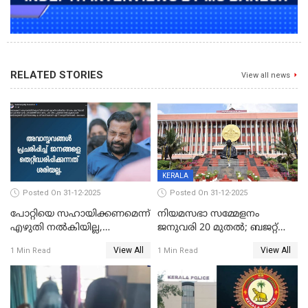
RELATED STORIES
View all news
KERALA
Posted On 31-12-2025
Posted On 31-12-2025
പോറ്റിയെ സഹായിക്കണമെന്ന്
നിയമസഭാ സമ്മേളനം
എഴുതി നൽകിയില്ല,
ജനുവരി 20 മുതല്‍; ബജറ്റ്
ജനങ്ങളെ
അവതരണം അവസാനവാരം;
View All
View All
1 Min Read
1 Min Read
തെറ്റിദ്ധരിപ്പിക്കരുത്,
മന്ത്രിസഭാ
സാങ്കൽപ്പിക കഥകൾ
യോഗതീരുമാനങ്ങൾ
പ്രചരിപ്പിക്കുന്നുവെന്നും
കടകംപള്ളി സുരേന്ദ്രൻ