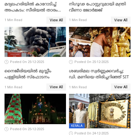
മദ്യലഹരിയിൽ കാറോടിച്ച്
നിഗൂഢ പോസ്റ്ററുമായി മന്ത്രി
അപകടം: സീരിയൽ താരം
വീണാ ജോർജ്ജ്
സിദ്ധാർത്ഥ് പ്രഭുവിനെതിരെ
View All
View All
1 Min Read
1 Min Read
കേസെടുത്തു
Posted On 25-12-2025
Posted On 25-12-2025
നൈജീരിയയിൽ മുസ്ലീം
ശബരിമല സ്വര്‍ണ്ണക്കവര്‍ച്ച;
പള്ളിയില്‍ സ്‌ഫോടനം
ഡി. മണിയെ തിരിച്ചറിഞ്ഞ് SIT
View All
View All
1 Min Read
1 Min Read
KERALA
Posted On 25-12-2025
Posted On 24-12-2025