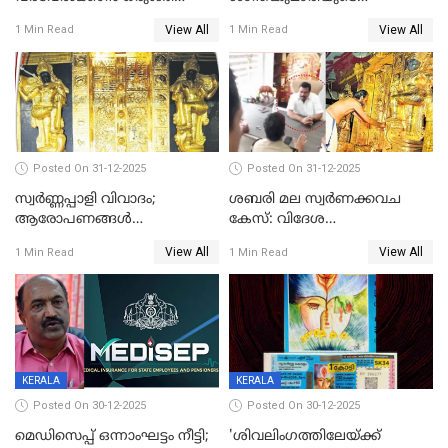
ലോകം
സംസ്‌കാരം ഇന്ന്
View All
View All
1 Min Read
1 Min Read
Posted On 31-12-2025
Posted On 31-12-2025
സ്വർണ്ണപ്പാളി വിവാദം;
ശബരി മല സ്വർണക്കവച
ആരോപണങ്ങൾ
കേസ്: വിദേശ
അവസാനിക്കുന്നില്ല
വ്യവസായിയുടെ ആരോപണം
View All
View All
1 Min Read
1 Min Read
നിഷേധിച്ച് ഡി മണി
KERALA
KERALA
Posted On 30-12-2025
Posted On 30-12-2025
മെഡിസെപ്പ് ഒന്നാംഘട്ടം നീട്ടി;
'ശിവലിംഗത്തിലേയ്ക്ക്