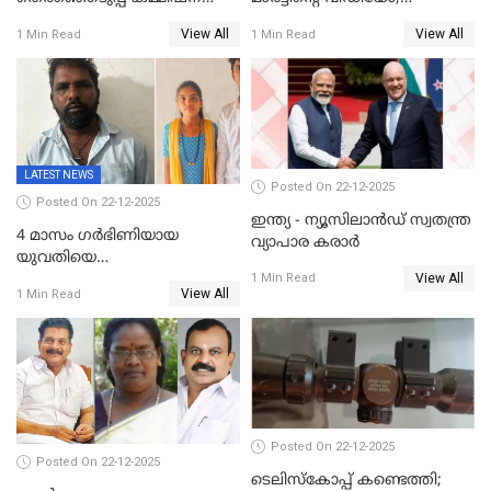
കത്തയച്ച് കേരളം
പ്രചരിപ്പിച്ച മൂന്നുപേർ
View All
View All
1 Min Read
1 Min Read
അറസ്റ്റിൽ; നൂറോളം
സൈറ്റുകളിൽ നിന്നും
വിഡിയോ നീക്കം ചെയ്യാനും
പൊലീസ്
LATEST NEWS
Posted On 22-12-2025
Posted On 22-12-2025
ഇന്ത്യ - ന്യൂസിലാൻഡ് സ്വതന്ത്ര
4 മാസം ഗർഭിണിയായ
വ്യാപാര കരാർ
യുവതിയെ
View All
വെട്ടിക്കൊലപ്പെടുത്തി
1 Min Read
View All
1 Min Read
പിതാവും സഹോദരനും;
ദുരഭിമാനക്കൊലയിൽ
നടുങ്ങി കർണാടക
Posted On 22-12-2025
Posted On 22-12-2025
ടെലിസ്‌കോപ്പ് കണ്ടെത്തി;