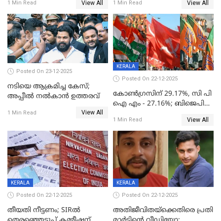
View All
View All
1 Min Read
1 Min Read
തുടങ്ങും
KERALA
Posted On 23-12-2025
Posted On 22-12-2025
നടിയെ ആക്രമിച്ച കേസ്;
കോൺഗ്രസിന് 29.17%, സി പി
അപ്പീൽ നൽകാൻ ഉത്തരവ്
ഐ എം - 27.16%; ബിജെപി
View All
20% കടന്നത്
1 Min Read
View All
1 Min Read
തിരുവനന്തപുരത്ത് മാത്രം,
തദ്ദേശത്തിലെ യഥാർത്ഥ
കണക്ക് പുറത്ത്
KERALA
KERALA
Posted On 22-12-2025
Posted On 22-12-2025
തീയതി നീട്ടണം; SIRൽ
അതിജീവിതയ്‌ക്കെതിരെ പ്രതി
തെരഞ്ഞെടുപ്പ് കമ്മീഷന്
മാർട്ടിന്റെ വീഡിയോ;