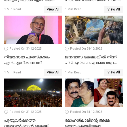
അടൂര്‍ പ്രകാശ് എംപിയെ
പരിഗണിക്കാന്‍ ഭരണഘടന
ചോദ്യം ചെയ്യാൻ SIT
ബെഞ്ച്
View All
View All
1 Min Read
1 Min Read
Posted On 31-12-2025
Posted On 31-12-2025
നിയമസഭാ പുരസ്‌കാരം
ജനവാസ മേഖലയിൽ നിന്ന്
എൻ.എസ്.മാധവന്
പിടികൂടിയ കടുവയെ തുറന്നു
വിട്ടു
View All
View All
1 Min Read
1 Min Read
Posted On 31-12-2025
Posted On 31-12-2025
പുതുവര്‍ഷത്തെ
മോഹന്‍ലാലിന്റെ അമ്മ
വരവേല്‍ക്കാന്‍ ഒരുങ്ങി
ശാന്തകുമാരിയുടെ