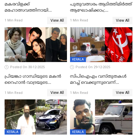
മകരവിളക്ക്
പുതുവത്സരം ആടിത്തിമിർത്ത്
മഹോത്സവത്തിനായി
ആഘോഷിക്കാം;
ശബരിമല നട തുറന്നു;
ബാറുകള്‍ക്ക് 12 മണി വരെ
View All
View All
1 Min Read
1 Min Read
സന്നിധാനത്ത് വൻ
പ്രവര്‍ത്തനാനുമതി
ഭക്തജനത്തിരക്ക്
KERALA
Posted On 30-12-2025
Posted On 29-12-2025
പ്രിയങ്കാ ​ഗാന്ധിയുടെ മകൻ
സിപിഐഎം വസ്തുതകൾ
റൈഹാൻ വാദ്രയുടെ
മറച്ച് വെക്കുന്നുവെന്ന്
വിവാഹനിശ്ചയം
സിപിഐ, 'പത്മകുമാറിനെ
View All
View All
1 Min Read
1 Min Read
കഴിഞ്ഞതായി റിപ്പോർട്ട്
സംരക്ഷിച്ചത്
തിരിച്ചടിച്ചു',വെള്ളാപ്പള്ളിയെ
ന്യായീകരിക്കുന്നതിലും
CPIഎക്സിക്യൂട്ടീവിൽ
വിമർശനം
KERALA
KERALA