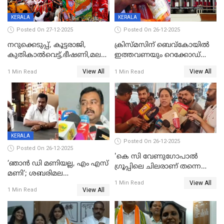
KERALA
KERALA
Posted On 27-12-2025
Posted On 26-12-2025
നറുക്കെടുപ്പ്, കൂട്ടരാജി,
ക്രിസ്മസിന് ബെവ്‌കോയിൽ
കുതികാൽവെട്ട്,ഭീഷണി,മലബാറിലാകട്ടെ
ഇത്തവണയും റെക്കോഡ്
ട്വിസ്റ്റോട് ട്വിസ്റ്റും; അടിമുടി
വിൽപ്പന;കഴിഞ്ഞവർഷത്തേക്ക
View All
View All
1 Min Read
1 Min Read
നാടകീയമായി പഞ്ചായത്ത്
53 കോടി രൂപയുടെ അധിക
പ്രസിഡന്‍റ് തെരഞ്ഞെടുപ്പ്
വിൽപ്പന; മലയാളി കുടിച്ചു
തീർത്തത് 333 കോടിയുടെ
മദ്യം
KERALA
Posted On 26-12-2025
Posted On 26-12-2025
'കെ സി വേണുഗോപാല്‍
‘ഞാൻ ഡി മണിയല്ല, എം എസ്
ഗ്രൂപ്പിലെ ചിലരാണ് തന്നെ
മണി’; ശബരിമല
തഴഞ്ഞത്'; ലാലി ജെയിംസ്
View All
സ്വർണക്കവർച്ചയുമായി ഒരു
1 Min Read
View All
1 Min Read
ബന്ധവും ഇല്ലെന്ന് എസ്ഐടി
ചോദ്യം ചെയ്ത ദിണ്ടിഗലിലെ
വ്യവസായി