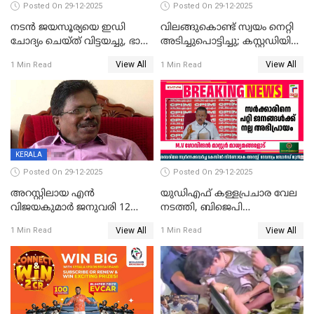
Posted On 29-12-2025
Posted On 29-12-2025
നടൻ ജയസൂര്യയെ ഇഡി
വിലങ്ങുകൊണ്ട് സ്വയം നെറ്റി
ചോദ്യം ചെയ്ത് വിട്ടയച്ചു, ഭാര്യ
അടിച്ചുപൊട്ടിച്ചു; കസ്റ്റഡിയിൽ
സരിതയുടെയും
എടുക്കുന്നതിനിടെ
View All
View All
1 Min Read
1 Min Read
മൊഴിയെടുത്തു
വധശ്രമക്കേസ് പ്രതി
വിലങ്ങുമായി രക്ഷപ്പെട്ടു;
വ്യാപക തെരച്ചിൽ
KERALA
Posted On 29-12-2025
Posted On 29-12-2025
അറസ്റ്റിലായ എൻ
യുഡിഎഫ് കള്ളപ്രചാര വേല
വിജയകുമാർ ജനുവരി 12
നടത്തി, ബിജെപി
വരെ റിമാൻഡിൽ;
ഹിന്ദുവർഗീയത പ്രചരിപ്പിച്ചു,
View All
View All
1 Min Read
1 Min Read
ജാമ്യാപേക്ഷ ഈ മാസം 31ന്
ശബരിമല അത്ര
പരിഗണിക്കും
തിരിച്ചടിയായില്ല,സർക്കാരിനെക്കുറ
ജനങ്ങൾക്ക് മികച്ച
അഭിപ്രായം, എല്‍ഡിഎഫ്
അധികാരം നിലനിര്‍ത്തും,
ലോക്സഭ