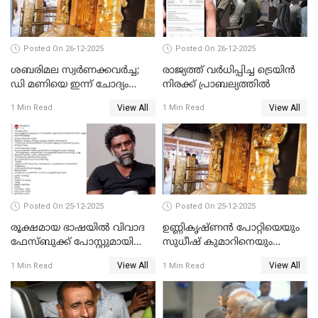
Posted On 26-12-2025
Posted On 26-12-2025
ശബരിമല സ്വര്‍ണക്കവര്‍ച്ച;
രാജ്യത്ത് വര്‍ധിപ്പിച്ച ട്രെയിന്‍
ഡി മണിയെ ഇന്ന് ചോദ്യം
നിരക്ക് പ്രാബല്യത്തില്‍
ചെയ്യും
View All
View All
1 Min Read
1 Min Read
Posted On 25-12-2025
Posted On 25-12-2025
രൂക്ഷമായ ഭാഷയിൽ വിവാദ
ഉണ്ണികൃഷ്ണന്‍ പോറ്റിയെയും
ഫേസ്ബുക്ക് പോസ്റ്റുമായി
സുധീഷ് കുമാറിനെയും
നടൻ വിനായകൻ
വീണ്ടും ചോദ്യം ചെയ്ത് SIT
View All
View All
1 Min Read
1 Min Read