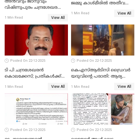
അൻവറും ജാനുവും
ജമ്മു കാശ്മീരില്‍ അതീവ
വിഷ്ണുപുരം ചന്ദ്രശേഖരന്റെ
ജാഗ്രത നിര്‍ദ്ദേശം
View All
പാർട്ടിയും UDF
1 Min Read
View All
1 Min Read
അസോസിയേറ്റ് അംഗങ്ങൾ;
അസോസിയേറ്റ്
അംഗമാകാനില്ലെന്നും
UDFലേക്കില്ലെന്നും
വിഷ്ണുപുരം ചന്ദ്രശേഖരൻ
Posted On 22-12-2025
Posted On 22-12-2025
ടി പി ചന്ദ്രശേഖരന്‍
കെഎസ്ആർടിസി ഡ്രൈവർ
കൊലക്കേസ്; പ്രതികള്‍ക്ക്
യദുവിന്റെ പരാതി: ആര്യ
വീണ്ടും പരോള്‍
രാജേന്ദ്രനും സച്ചിൻ ദേവിനും
View All
View All
1 Min Read
1 Min Read
കോടതി നോട്ടീസ്
Posted On 22-12-2025
Posted On 22-12-2025