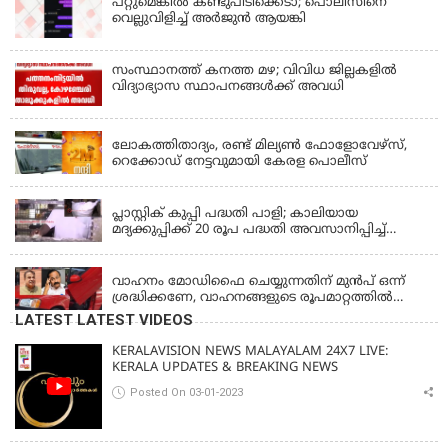
പറ്റുമെങ്കിൽ കണ്ടുപിടിക്കെടാ; പൊലീസിനെ
വെല്ലുവിളിച്ച് അർജുൻ ആയങ്കി
സംസ്ഥാനത്ത് കനത്ത മഴ; വിവിധ ജില്ലകളിൽ
വിദ്യാഭ്യാസ സ്ഥാപനങ്ങൾക്ക് അവധി
KERALA
ലോകത്തിതാദ്യം, രണ്ട് മില്യണ്‍ ഫോളോവേഴ്‌സ്,
റെക്കോഡ് നേട്ടവുമായി കേരള പൊലീസ്
KERALA
പ്ലാസ്റ്റിക് കുപ്പി പദ്ധതി പാളി; കാലിയായ
മദ്യക്കുപ്പിക്ക് 20 രൂപ പദ്ധതി അവസാനിപ്പിച്ച്
ബെവ്‌കോ
LATEST NEWS
വാഹനം മോഡിഫൈ ചെയ്യുന്നതിന് മുൻപ് ഒന്ന്
ശ്രദ്ധിക്കണേ, വാഹനങ്ങളുടെ രൂപമാറ്റത്തിൽ
മാനദണ്ഡങ്ങൾ നിശ്ചയിക്കാൻ സംസ്ഥാന
LATEST LATEST VIDEOS
സർക്കാരുകൾക്ക് അധികാരമില്ലെന്ന് കേന്ദ്രമന്ത്രി
KERALAVISION NEWS MALAYALAM 24X7 LIVE:
KERALA UPDATES & BREAKING NEWS
Posted On 03-01-2023