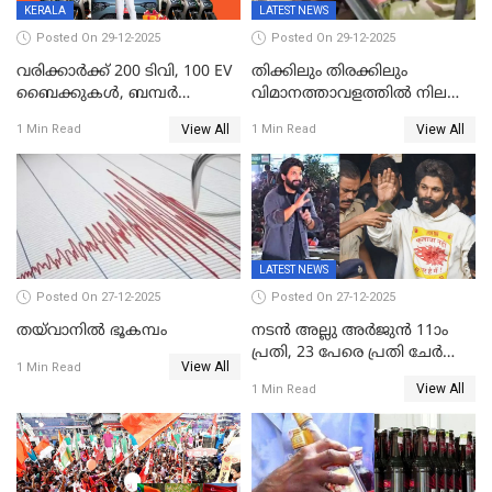
തെരഞ്ഞെടുപ്പിനേക്കാൾ 17
KERALA
LATEST NEWS
ലക്ഷം വോട്ട് ലഭിച്ചു
Posted On 29-12-2025
Posted On 29-12-2025
വരിക്കാർക്ക് 200 ടിവി, 100 EV
തിക്കിലും തിരക്കിലും
ബൈക്കുകൾ, ബമ്പർ
വിമാനത്താവളത്തില്‍ നിലത്ത്
സമ്മാനമായി EV കാർ
വീണ് വിജയ്
View All
View All
1 Min Read
1 Min Read
ഉൾപ്പെടെ 2 കോടി രൂപയുടെ
സമ്മാനങ്ങളുമായി
കേരളവിഷൻ ബ്രോഡ്ബാൻഡ്
കണക്ട്&വിൻ
LATEST NEWS
Posted On 27-12-2025
Posted On 27-12-2025
തയ്‌വാനിൽ ഭൂകമ്പം
നടൻ അല്ലു അർജുൻ 11ാം
പ്രതി, 23 പേരെ പ്രതി ചേർത്ത്
View All
1 Min Read
കുറ്റപത്രം സമർപ്പിച്ചു
View All
1 Min Read