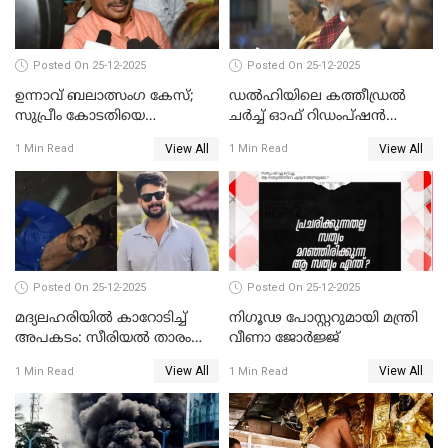
Posted On 25-12-2025
Posted On 25-12-2025
ഉന്നാവ് ബലാത്സംഗ കേസ്;
ഡൽഹിയിലെ കത്തീഡ്രൽ
സുപ്രീം കോടതിയെ
ചർച്ച് ഓഫ് റിഡംപ്ഷൻ
സമീപിക്കാനൊരുങ്ങി
സന്ദർശിച്ച് പ്രധാനമന്ത്രി
View All
View All
1 Min Read
1 Min Read
അതിജീവിത
Posted On 25-12-2025
Posted On 25-12-2025
മദ്യലഹരിയിൽ കാറോടിച്ച്
നിഗൂഢ പോസ്റ്ററുമായി മന്ത്രി
അപകടം: സീരിയൽ താരം
വീണാ ജോർജ്ജ്
സിദ്ധാർത്ഥ് പ്രഭുവിനെതിരെ
View All
View All
1 Min Read
1 Min Read
കേസെടുത്തു