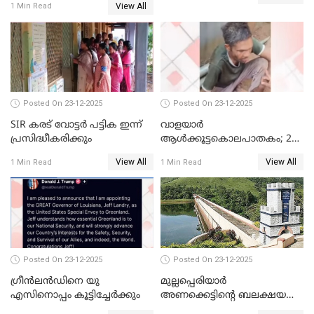
View All
1 Min Read
പഴയ മൊബൈലിൽ നിന്ന്
കണ്ടെത്തിയ ചാറ്റിൽ
നിന്നാണ്; എട്ടാം പ്രതിക്ക്
മോട്ടീവ് ഉണ്ടായിരുന്നെന്നും
അഡ്വ. ടി.ബി മിനി
Posted On 23-12-2025
Posted On 23-12-2025
SIR കരട് വോട്ടര്‍ പട്ടിക ഇന്ന്
വാളയാർ
പ്രസിദ്ധീകരിക്കും
ആൾക്കൂട്ടകൊലപാതകം; 2
പേർ കൂടി കസ്റ്റഡിയിൽ
View All
View All
1 Min Read
1 Min Read
Posted On 23-12-2025
Posted On 23-12-2025
ഗ്രീന്‍ലന്‍ഡിനെ യു
മുല്ലപ്പെരിയാര്‍
എസിനൊപ്പം കൂട്ടിച്ചേര്‍ക്കും
അണക്കെട്ടിന്റെ ബലക്ഷയ
നിര്‍ണയം; പരിശോധന ഇന്ന്