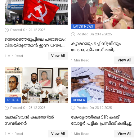
LATEST NEWS
Posted On 24-12-2025
Posted On 23-12-2025
തെരഞ്ഞെടുപ്പിലെ പരാജയം;
ക്യാമറയും ടച്ച് സ്ക്രീനും
വിലയിരുത്താന്‍ ഇന്ന് CPIM
വേണ്ട, കീപാഡ് മതി;
യോഗം
View All
സ്ത്രീകൾക്ക് സ്മാർട്ട് ഫോൺ
1 Min Read
View All
1 Min Read
വിലക്കി രാജ്യത്തെ ഒരു
പഞ്ചായത്ത്
KERALA
KERALA
Posted On 23-12-2025
Posted On 23-12-2025
ലോക്ഭവൻ കലണ്ടറിൽ
കേരളത്തിലെ SIR കരട്
സവർക്കർ
വോട്ടര്‍ പട്ടിക പ്രസിദ്ധീകരിച്ചു
View All
View All
1 Min Read
1 Min Read