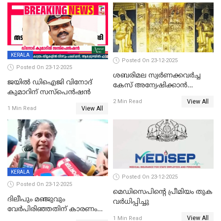
KERALA
Posted On 23-12-2025
Posted On 23-12-2025
ശബരിമല സ്വര്‍ണക്കവര്‍ച്ച
ജയിൽ ഡിഐജി വിനോദ്
കേസ് അന്വേഷിക്കാന്‍
കുമാറിന് സസ്പെൻഷൻ
തയ്യാറെന്ന് CBI
View All
2 Min Read
View All
1 Min Read
KERALA
Posted On 23-12-2025
Posted On 23-12-2025
മെഡിസെപിന്റെ പ്രീമിയം തുക
ദിലീപും മഞ്ജുവും
വർധിപ്പിച്ചു
വേർപിരിഞ്ഞതിന് കാരണം
View All
ദിലീപ് മഞ്ജുവിന് നൽകിയ ആ
1 Min Read