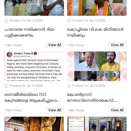
Posted On 26-12-2025
Posted On 26-12-2025
പാലായെ നയിക്കാന്‍ ദിയ
കൊച്ചിയെ വി.കെ മിനിമോള്‍
പുളിക്കക്കണ്ടം
നയിക്കും
View All
View All
1 Min Read
1 Min Read
Posted On 26-12-2025
Posted On 26-12-2025
നൈജീരിയയിലെ ISIS
കോണ്‍ഗ്രസ്
കേന്ദ്രങ്ങളെ ആക്രമിച്ചുവെന്ന്
നേതാവിനെതിരെകേസ്;
ട്രംപ്
മുഖ്യമന്ത്രിയും ഉണ്ണികൃഷ്ണന്‍
View All
View All
1 Min Read
1 Min Read
പോറ്റിയും ഒപ്പമുള്ള AI ചിത്രം
പങ്കുവെച്ചു