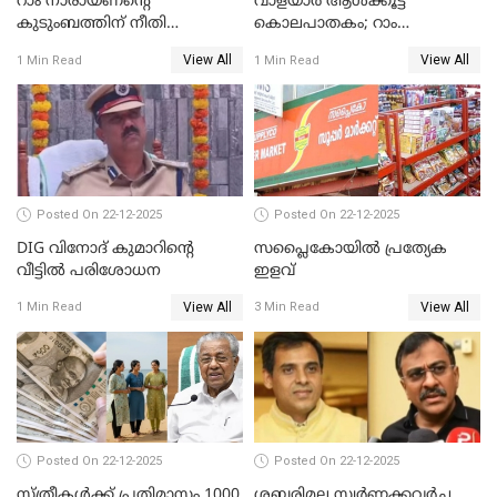
റാം നാരായണന്റെ
വാളയാർ ആൾക്കൂട്ട
കുടുംബത്തിന് നീതി
കൊലപാതകം; റാം
ഉറപ്പാക്കും; പിണറായി
നാരായണൻ നേരിട്ടത് ക്രൂര
View All
View All
1 Min Read
1 Min Read
വിജയന്‍
പീഡനം
Posted On 22-12-2025
Posted On 22-12-2025
DIG വിനോദ് കുമാറിന്റെ
സപ്ലൈകോയിൽ പ്രത്യേക
വീട്ടില്‍ പരിശോധന
ഇളവ്
View All
View All
1 Min Read
3 Min Read
Posted On 22-12-2025
Posted On 22-12-2025
സ്ത്രീകള്‍ക്ക് പ്രതിമാസം 1000
ശബരിമല സ്വര്‍ണക്കവര്‍ച്ച