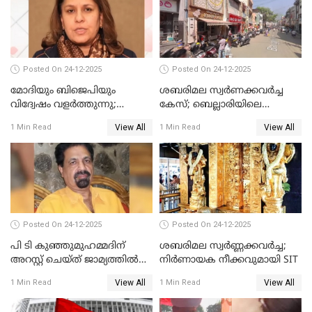
Posted On 24-12-2025
Posted On 24-12-2025
മോദിയും ബിജെപിയും
ശബരിമല സ്വര്‍ണക്കവര്‍ച്ച
വിദ്വേഷം വളർത്തുന്നു;
കേസ്; ബെല്ലാരിയിലെ
പ്രതിഷേധവിമായി
ജ്വല്ലറിയില്‍ പരിശോധന
View All
View All
1 Min Read
1 Min Read
കോൺഗ്രസ്
Posted On 24-12-2025
Posted On 24-12-2025
പി ടി കുഞ്ഞുമുഹമ്മദിന്
ശബരിമല സ്വര്‍ണ്ണക്കവര്‍ച്ച;
അറസ്റ്റ് ചെയ്ത് ജാമ്യത്തില്‍
നിർണായക നീക്കവുമായി SIT
വിട്ടു
View All
View All
1 Min Read
1 Min Read