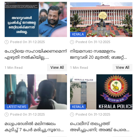
KERALA
Posted On 31-12-2025
Posted On 31-12-2025
പോറ്റിയെ സഹായിക്കണമെന്ന്
നിയമസഭാ സമ്മേളനം
എഴുതി നൽകിയില്ല,
ജനുവരി 20 മുതല്‍; ബജറ്റ്
ജനങ്ങളെ
അവതരണം അവസാനവാരം;
View All
View All
1 Min Read
1 Min Read
തെറ്റിദ്ധരിപ്പിക്കരുത്,
മന്ത്രിസഭാ
സാങ്കൽപ്പിക കഥകൾ
യോഗതീരുമാനങ്ങൾ
പ്രചരിപ്പിക്കുന്നുവെന്നും
കടകംപള്ളി സുരേന്ദ്രൻ
LATEST NEWS
KERALA
Posted On 31-12-2025
Posted On 31-12-2025
മധ്യപ്രദേശിൽ മലിനജലം
പൊലീസ് തലപ്പത്ത്
കുടിച്ച് 7 പേർ മരിച്ചു,നൂറോളം
അഴിച്ചുപണി; അഞ്ച് പേരെ
പേർ ഗുരുതരാവസ്ഥയിൽ
ഐജി റാങ്കിലേക്ക്