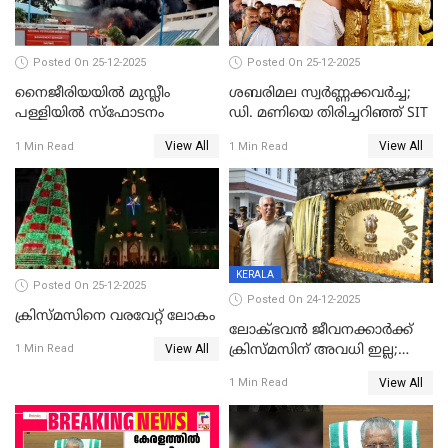
Posted On 25-12-2025
Posted On 25-12-2025
നൈജീരിയയിൽ മുസ്ലീം
ശബരിമല സ്വര്‍ണ്ണക്കവര്‍ച്ച;
പള്ളിയില്‍ സ്‌ഫോടനം
ഡി. മണിയെ തിരിച്ചറിഞ്ഞ് SIT
View All
View All
1 Min Read
1 Min Read
KERALA
Posted On 25-12-2025
Posted On 24-12-2025
ക്രിസ്മസിനെ വരവേറ്റ് ലോകം
ലോക്ഭവൻ ജീവനക്കാർക്ക്
View All
ക്രിസ്മസിന് അവധി ഇല്ല;
1 Min Read
ഹാജരാവാൻ ഉത്തരവ്
View All
1 Min Read