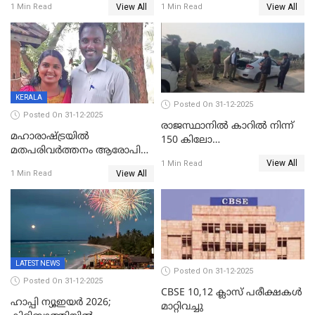
View All
View All
1 Min Read
1 Min Read
ഉയർത്തി,അജിതാ ബീഗം
ക്രൈംബ്രാഞ്ച് ഐജി,
എസ്.ശ്യാംസുന്ദർ
ഇന്റലിജൻസ് ഐജി
KERALA
Posted On 31-12-2025
Posted On 31-12-2025
രാജസ്ഥാനിൽ കാറിൽ നിന്ന്
മഹാരാഷ്ട്രയിൽ
150 കിലോ
മതപരിവർത്തനം ആരോപിച്ചു
സ്ഫോടകവസ്തുക്കൾ
View All
അറസ്റ്റിലായ മലയാളി
1 Min Read
പിടികൂടി
View All
1 Min Read
വൈദികനും ഭാര്യയ്ക്കും
ഉൾപ്പെടെ 11പേർക്കും ജാമ്യം
LATEST NEWS
Posted On 31-12-2025
Posted On 31-12-2025
CBSE 10,12 ക്ലാസ് പരീക്ഷകള്‍
ഹാപ്പി ന്യൂഇയർ 2026;
മാറ്റിവച്ചു