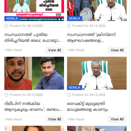
KERALA
KERALA
Posted On 24-12-2025
Posted On 24-12-2025
സംസ്ഥാനത്ത് പുതിയ
സംസ്ഥാനത്ത് ‘ക്രിസ്മസ്
തിരിച്ചറിയല്‍ രേഖ; ഫോട്ടോ
ആഘോഷങ്ങളെ
പതിപ്പിച്ച നേറ്റിവിറ്റി കാര്‍ഡ്
കടന്നാക്രമിയ്ക്കുന്നു; എല്ലാ
View All
View All
1 Min Read
1 Min Read
നല്‍കുമെന്ന് മുഖ്യമന്ത്രി; SIR
ആക്രമണങ്ങൾക്കും പിന്നിലും
ഹെല്‍പ് ഡസ്‌കുകള്‍
സംഘപരിവാർ’; മുഖ്യമന്ത്രി
ആരംഭിക്കാന്‍ മന്ത്രിസഭാ
യോഗ തീരുമാനം
KERALA
Posted On 24-12-2025
Posted On 24-12-2025
ദിലീപിന് നല്‍കിയ
വൈകിട്ട് മുഖ്യമന്ത്രി
ആനുകൂല്യം വേണം'; രണ്ടാം
മാധ്യമങ്ങളെ കാണും
പ്രതി മാര്‍ട്ടിന്‍
View All
View All
1 Min Read
1 Min Read
ഹൈക്കോടതിയില്‍