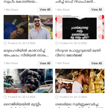
സുപ്രീം കോടതിയെ
ചർച്ച് ഓഫ് റിഡംപ്ഷൻ
സമീപിക്കാനൊരുങ്ങി
സന്ദർശിച്ച് പ്രധാനമന്ത്രി
View All
View All
1 Min Read
1 Min Read
അതിജീവിത
Posted On 25-12-2025
Posted On 25-12-2025
മദ്യലഹരിയിൽ കാറോടിച്ച്
നിഗൂഢ പോസ്റ്ററുമായി മന്ത്രി
അപകടം: സീരിയൽ താരം
വീണാ ജോർജ്ജ്
സിദ്ധാർത്ഥ് പ്രഭുവിനെതിരെ
View All
View All
1 Min Read
1 Min Read
കേസെടുത്തു
Posted On 25-12-2025
Posted On 25-12-2025
നൈജീരിയയിൽ മുസ്ലീം
ശബരിമല സ്വര്‍ണ്ണക്കവര്‍ച്ച;