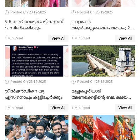
Posted On 23-12-2025
Posted On 23-12-2025
SIR കരട് വോട്ടര്‍ പട്ടിക ഇന്ന്
വാളയാർ
പ്രസിദ്ധീകരിക്കും
ആൾക്കൂട്ടകൊലപാതകം; 2
പേർ കൂടി കസ്റ്റഡിയിൽ
View All
View All
1 Min Read
1 Min Read
Posted On 23-12-2025
Posted On 23-12-2025
ഗ്രീന്‍ലന്‍ഡിനെ യു
മുല്ലപ്പെരിയാര്‍
എസിനൊപ്പം കൂട്ടിച്ചേര്‍ക്കും
അണക്കെട്ടിന്റെ ബലക്ഷയ
നിര്‍ണയം; പരിശോധന ഇന്ന്
View All
View All
1 Min Read
1 Min Read
തുടങ്ങും