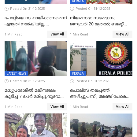
KERALA
Posted On 31-12-2025
Posted On 31-12-2025
പോറ്റിയെ സഹായിക്കണമെന്ന്
നിയമസഭാ സമ്മേളനം
എഴുതി നൽകിയില്ല,
ജനുവരി 20 മുതല്‍; ബജറ്റ്
ജനങ്ങളെ
അവതരണം അവസാനവാരം;
View All
View All
1 Min Read
1 Min Read
തെറ്റിദ്ധരിപ്പിക്കരുത്,
മന്ത്രിസഭാ
സാങ്കൽപ്പിക കഥകൾ
യോഗതീരുമാനങ്ങൾ
പ്രചരിപ്പിക്കുന്നുവെന്നും
കടകംപള്ളി സുരേന്ദ്രൻ
LATEST NEWS
KERALA
Posted On 31-12-2025
Posted On 31-12-2025
മധ്യപ്രദേശിൽ മലിനജലം
പൊലീസ് തലപ്പത്ത്
കുടിച്ച് 7 പേർ മരിച്ചു,നൂറോളം
അഴിച്ചുപണി; അഞ്ച് പേരെ
പേർ ഗുരുതരാവസ്ഥയിൽ
ഐജി റാങ്കിലേക്ക്
View All
View All
1 Min Read
1 Min Read
ഉയർത്തി,അജിതാ ബീഗം
ക്രൈംബ്രാഞ്ച് ഐജി,
എസ്.ശ്യാംസുന്ദർ
ഇന്റലിജൻസ് ഐജി