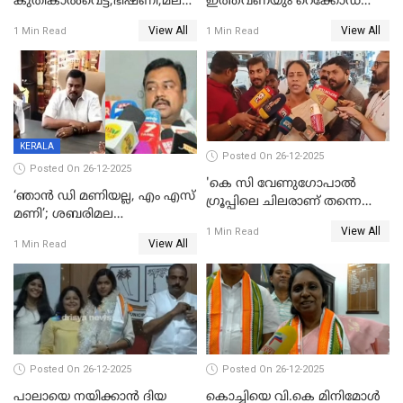
കുതികാൽവെട്ട്,ഭീഷണി,മലബാറിലാകട്ടെ
ഇത്തവണയും റെക്കോഡ്
ട്വിസ്റ്റോട് ട്വിസ്റ്റും; അടിമുടി
വിൽപ്പന;കഴിഞ്ഞവർഷത്തേക്ക
View All
View All
1 Min Read
1 Min Read
നാടകീയമായി പഞ്ചായത്ത്
53 കോടി രൂപയുടെ അധിക
പ്രസിഡന്‍റ് തെരഞ്ഞെടുപ്പ്
വിൽപ്പന; മലയാളി കുടിച്ചു
തീർത്തത് 333 കോടിയുടെ
മദ്യം
KERALA
Posted On 26-12-2025
Posted On 26-12-2025
'കെ സി വേണുഗോപാല്‍
‘ഞാൻ ഡി മണിയല്ല, എം എസ്
ഗ്രൂപ്പിലെ ചിലരാണ് തന്നെ
മണി’; ശബരിമല
തഴഞ്ഞത്'; ലാലി ജെയിംസ്
View All
സ്വർണക്കവർച്ചയുമായി ഒരു
1 Min Read
View All
1 Min Read
ബന്ധവും ഇല്ലെന്ന് എസ്ഐടി
ചോദ്യം ചെയ്ത ദിണ്ടിഗലിലെ
വ്യവസായി
Posted On 26-12-2025
Posted On 26-12-2025
പാലായെ നയിക്കാന്‍ ദിയ
കൊച്ചിയെ വി.കെ മിനിമോള്‍