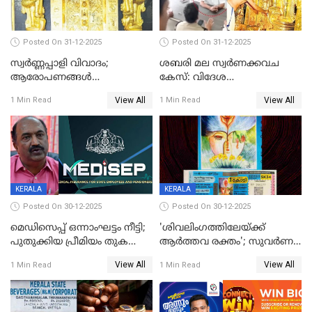
Posted On 31-12-2025
Posted On 31-12-2025
സ്വർണ്ണപ്പാളി വിവാദം;
ശബരി മല സ്വർണക്കവച
ആരോപണങ്ങൾ
കേസ്: വിദേശ
അവസാനിക്കുന്നില്ല
വ്യവസായിയുടെ ആരോപണം
View All
View All
1 Min Read
1 Min Read
നിഷേധിച്ച് ഡി മണി
KERALA
KERALA
Posted On 30-12-2025
Posted On 30-12-2025
മെഡിസെപ്പ് ഒന്നാംഘട്ടം നീട്ടി;
'ശിവലിംഗത്തിലേയ്ക്ക്
പുതുക്കിയ പ്രീമിയം തുക
ആര്‍ത്തവ രക്തം'; സുവര്‍ണ
ഈടാക്കുക ജനുവരി 31
കേരളം ലോട്ടറിയിലെ
View All
View All
1 Min Read
1 Min Read
മുതൽ
ചിത്രത്തിനെതിരെ ഹിന്ദു
ഐക്യവേദി പരാതി നൽകി