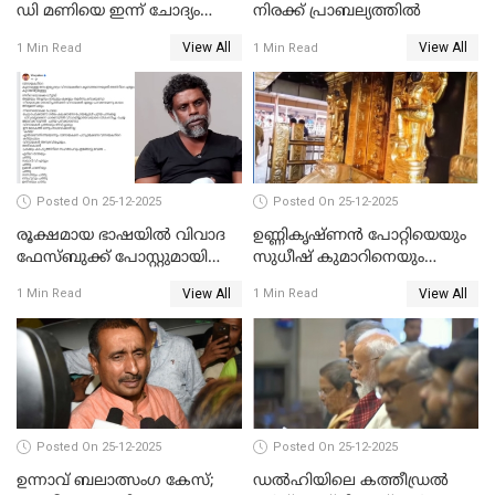
ഡി മണിയെ ഇന്ന് ചോദ്യം
നിരക്ക് പ്രാബല്യത്തില്‍
ചെയ്യും
View All
View All
1 Min Read
1 Min Read
Posted On 25-12-2025
Posted On 25-12-2025
രൂക്ഷമായ ഭാഷയിൽ വിവാദ
ഉണ്ണികൃഷ്ണന്‍ പോറ്റിയെയും
ഫേസ്ബുക്ക് പോസ്റ്റുമായി
സുധീഷ് കുമാറിനെയും
നടൻ വിനായകൻ
വീണ്ടും ചോദ്യം ചെയ്ത് SIT
View All
View All
1 Min Read
1 Min Read
Posted On 25-12-2025
Posted On 25-12-2025
ഉന്നാവ് ബലാത്സംഗ കേസ്;
ഡൽഹിയിലെ കത്തീഡ്രൽ