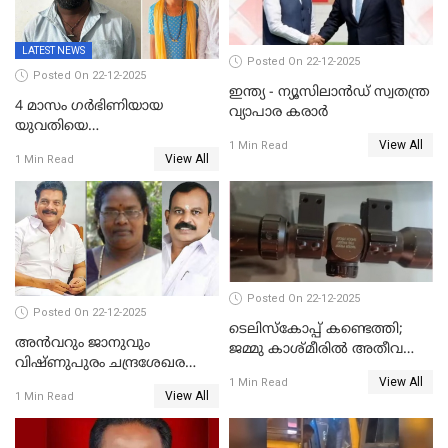
LATEST NEWS
Posted On 22-12-2025
Posted On 22-12-2025
ഇന്ത്യ - ന്യൂസിലാൻഡ് സ്വതന്ത്ര
4 മാസം ഗർഭിണിയായ
വ്യാപാര കരാർ
യുവതിയെ
View All
വെട്ടിക്കൊലപ്പെടുത്തി
1 Min Read
View All
1 Min Read
പിതാവും സഹോദരനും;
ദുരഭിമാനക്കൊലയിൽ
നടുങ്ങി കർണാടക
Posted On 22-12-2025
Posted On 22-12-2025
ടെലിസ്‌കോപ്പ് കണ്ടെത്തി;
അൻവറും ജാനുവും
ജമ്മു കാശ്മീരില്‍ അതീവ
വിഷ്ണുപുരം ചന്ദ്രശേഖരന്റെ
ജാഗ്രത നിര്‍ദ്ദേശം
View All
പാർട്ടിയും UDF
1 Min Read
View All
1 Min Read
അസോസിയേറ്റ് അംഗങ്ങൾ;
അസോസിയേറ്റ്
അംഗമാകാനില്ലെന്നും