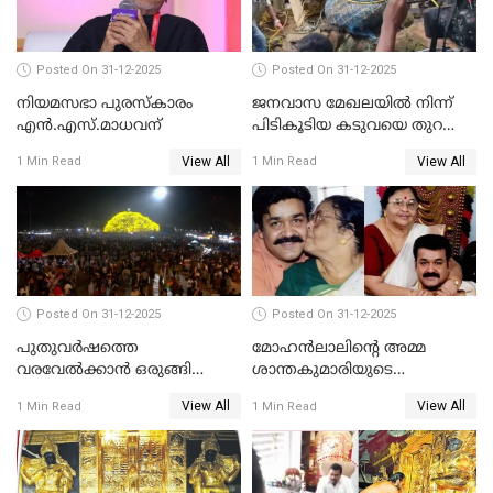
Posted On 31-12-2025
Posted On 31-12-2025
നിയമസഭാ പുരസ്‌കാരം
ജനവാസ മേഖലയിൽ നിന്ന്
എൻ.എസ്.മാധവന്
പിടികൂടിയ കടുവയെ തുറന്നു
വിട്ടു
View All
View All
1 Min Read
1 Min Read
Posted On 31-12-2025
Posted On 31-12-2025
പുതുവര്‍ഷത്തെ
മോഹന്‍ലാലിന്റെ അമ്മ
വരവേല്‍ക്കാന്‍ ഒരുങ്ങി
ശാന്തകുമാരിയുടെ
ലോകം
സംസ്‌കാരം ഇന്ന്
View All
View All
1 Min Read
1 Min Read