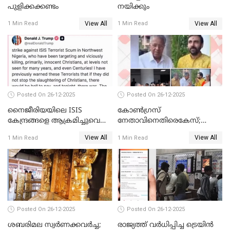
പുളിക്കക്കണ്ടം
നയിക്കും
View All
View All
1 Min Read
1 Min Read
Posted On 26-12-2025
Posted On 26-12-2025
നൈജീരിയയിലെ ISIS
കോണ്‍ഗ്രസ്
കേന്ദ്രങ്ങളെ ആക്രമിച്ചുവെന്ന്
നേതാവിനെതിരെകേസ്;
ട്രംപ്
മുഖ്യമന്ത്രിയും ഉണ്ണികൃഷ്ണന്‍
View All
View All
1 Min Read
1 Min Read
പോറ്റിയും ഒപ്പമുള്ള AI ചിത്രം
പങ്കുവെച്ചു
Posted On 26-12-2025
Posted On 26-12-2025
ശബരിമല സ്വര്‍ണക്കവര്‍ച്ച;
രാജ്യത്ത് വര്‍ധിപ്പിച്ച ട്രെയിന്‍