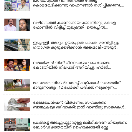
E20 പെട്രോൾ വഴി ജനത്തെ നേരിട്ട്
കൊള്ളയടിക്കുന്നു; വാഹനങ്ങൾ നശിപ്പിക്കുന്നു,
ജീവിതങ്ങൾ നശിപ്പിക്കുന്നുവെന്നും രാഹുൽ ഗാന്ധി
KERALA
വിഴിഞ്ഞത്ത് കാണാതായ ജോണിന്റെ മകളെ
ഫോണിൽ വിളിച്ച് മുഖ്യമന്ത്രി, തെരച്ചിൽ
ഊർജിതമാക്കുമെന്ന് ഉറപ്പ് നൽകി; മന്ത്രി സിപി
KERALA
ജോൺ അഞ്ചുതെങ്ങിൽ; കടലിൽ
പോകുന്നവരെയും ഉൾപ്പെടുത്തി നാളെ ഊർജിത
ഇടപ്പള്ളി–അരൂർ ഉയരപ്പാത പദ്ധതി മരവിപ്പിച്ചു;
തെരച്ചിൽ
ഗതാഗത കുരുക്കഴിക്കാൻ അങ്കമാലി–അരൂർ
ബൈപാസ് പദ്ധതി വേഗത്തിലാക്കുമെന്ന് ഗഡ്കരി
LATEST NEWS
വിജയ്‌യിൽ നിന്ന് വിവാഹമോചനം വേണ്ട;
കോടതിയിൽ നിലപാട് അറിയിച്ചു, ഹർജി
പിൻവലിക്കുന്നെന്ന് സംഗീത
LATEST NEWS
മത്സരത്തിനിടെ മിന്നലേറ്റ് ഫുട്‌ബാൾ താരത്തിന്
ദാരുണാന്ത്യം, 12 പേർക്ക് പരിക്ക്; നടുക്കുന്ന
വീഡിയോ
KERALA
ക്ഷേമപെൻഷൻ വിതരണം: സഹകരണ
ബാങ്കുകളെ ഒഴിവാക്കി; ഇനി വാണിജ്യ ബാങ്കുകൾ
മാത്രം
KERALA
ഫ്രഷ്‌കട്ട് അടച്ചുപൂട്ടാനുള്ള മലിനീകരണ നിയന്ത്രണ
ബോർഡ് ഉത്തരവിന് ഹൈക്കോടതി സ്റ്റേ