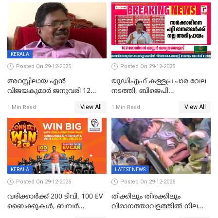
വിലങ്ങുമായി രക്ഷപ്പെട്ടു;
വ്യാപക തെരച്ചിൽ
KERALA
Posted On 29-12-2025
Posted On 29-12-2025
അറസ്റ്റിലായ എൻ
യുഡിഎഫ് കള്ളപ്രചാര വേല
വിജയകുമാർ ജനുവരി 12
നടത്തി, ബിജെപി
വരെ റിമാൻഡിൽ;
ഹിന്ദുവർഗീയത പ്രചരിപ്പിച്ചു,
View All
View All
1 Min Read
1 Min Read
ജാമ്യാപേക്ഷ ഈ മാസം 31ന്
ശബരിമല അത്ര
പരിഗണിക്കും
തിരിച്ചടിയായില്ല,സർക്കാരിനെക്കുറ
ജനങ്ങൾക്ക് മികച്ച
അഭിപ്രായം, എല്‍ഡിഎഫ്
അധികാരം നിലനിര്‍ത്തും,
ലോക്സഭ
തെരഞ്ഞെടുപ്പിനേക്കാൾ 17
KERALA
LATEST NEWS
ലക്ഷം വോട്ട് ലഭിച്ചു
Posted On 29-12-2025
Posted On 29-12-2025
വരിക്കാർക്ക് 200 ടിവി, 100 EV
തിക്കിലും തിരക്കിലും
ബൈക്കുകൾ, ബമ്പർ
വിമാനത്താവളത്തില്‍ നിലത്ത്
സമ്മാനമായി EV കാർ
വീണ് വിജയ്