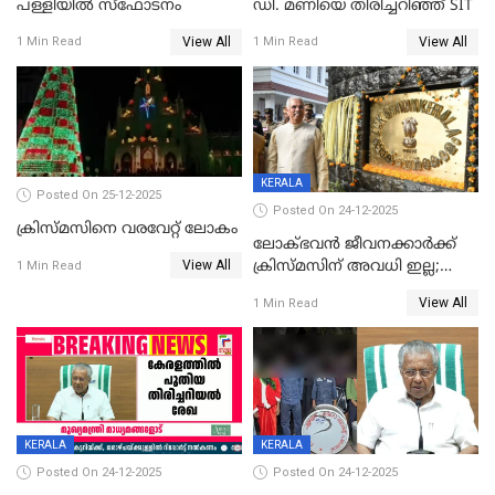
പള്ളിയില്‍ സ്‌ഫോടനം
ഡി. മണിയെ തിരിച്ചറിഞ്ഞ് SIT
View All
View All
1 Min Read
1 Min Read
KERALA
Posted On 25-12-2025
Posted On 24-12-2025
ക്രിസ്മസിനെ വരവേറ്റ് ലോകം
ലോക്ഭവൻ ജീവനക്കാർക്ക്
View All
ക്രിസ്മസിന് അവധി ഇല്ല;
1 Min Read
ഹാജരാവാൻ ഉത്തരവ്
View All
1 Min Read
KERALA
KERALA
Posted On 24-12-2025
Posted On 24-12-2025