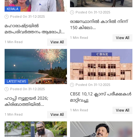
KERALA
Posted On 31-12-2025
Posted On 31-12-2025
രാജസ്ഥാനിൽ കാറിൽ നിന്ന്
മഹാരാഷ്ട്രയിൽ
150 കിലോ
മതപരിവർത്തനം ആരോപിച്ചു
സ്ഫോടകവസ്തുക്കൾ
View All
അറസ്റ്റിലായ മലയാളി
1 Min Read
പിടികൂടി
View All
1 Min Read
വൈദികനും ഭാര്യയ്ക്കും
ഉൾപ്പെടെ 11പേർക്കും ജാമ്യം
LATEST NEWS
Posted On 31-12-2025
Posted On 31-12-2025
CBSE 10,12 ക്ലാസ് പരീക്ഷകള്‍
ഹാപ്പി ന്യൂഇയർ 2026;
മാറ്റിവച്ചു
കിരിബാത്തിയിൽ
View All
പുതുവർഷമെത്തി
1 Min Read
View All
1 Min Read