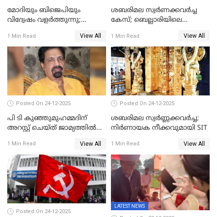
മോദിയും ബിജെപിയും
ശബരിമല സ്വര്‍ണക്കവര്‍ച്ച
വിദ്വേഷം വളർത്തുന്നു;
കേസ്; ബെല്ലാരിയിലെ
പ്രതിഷേധവിമായി
ജ്വല്ലറിയില്‍ പരിശോധന
View All
View All
1 Min Read
1 Min Read
കോൺഗ്രസ്
Posted On 24-12-2025
Posted On 24-12-2025
പി ടി കുഞ്ഞുമുഹമ്മദിന്
ശബരിമല സ്വര്‍ണ്ണക്കവര്‍ച്ച;
അറസ്റ്റ് ചെയ്ത് ജാമ്യത്തില്‍
നിർണായക നീക്കവുമായി SIT
വിട്ടു
View All
View All
1 Min Read
1 Min Read
LATEST NEWS
Posted On 24-12-2025