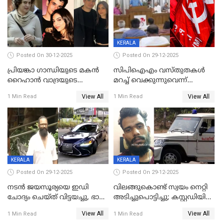
KERALA
Posted On 30-12-2025
Posted On 29-12-2025
പ്രിയങ്കാ ​ഗാന്ധിയുടെ മകൻ
സിപിഐഎം വസ്തുതകൾ
റൈഹാൻ വാദ്രയുടെ
മറച്ച് വെക്കുന്നുവെന്ന്
വിവാഹനിശ്ചയം
സിപിഐ, 'പത്മകുമാറിനെ
View All
View All
1 Min Read
1 Min Read
കഴിഞ്ഞതായി റിപ്പോർട്ട്
സംരക്ഷിച്ചത്
തിരിച്ചടിച്ചു',വെള്ളാപ്പള്ളിയെ
ന്യായീകരിക്കുന്നതിലും
CPIഎക്സിക്യൂട്ടീവിൽ
വിമർശനം
KERALA
KERALA
Posted On 29-12-2025
Posted On 29-12-2025
നടൻ ജയസൂര്യയെ ഇഡി
വിലങ്ങുകൊണ്ട് സ്വയം നെറ്റി
ചോദ്യം ചെയ്ത് വിട്ടയച്ചു, ഭാര്യ
അടിച്ചുപൊട്ടിച്ചു; കസ്റ്റഡിയിൽ
സരിതയുടെയും
എടുക്കുന്നതിനിടെ
View All
View All
1 Min Read
1 Min Read
മൊഴിയെടുത്തു
വധശ്രമക്കേസ് പ്രതി