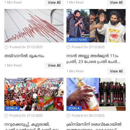
View All
View All
1 Min Read
1 Min Read
ഉൾപ്പെടെ 2 കോടി രൂപയുടെ
സമ്മാനങ്ങളുമായി
കേരളവിഷൻ ബ്രോഡ്ബാൻഡ്
കണക്ട്&വിൻ
LATEST NEWS
Posted On 27-12-2025
Posted On 27-12-2025
തയ്‌വാനിൽ ഭൂകമ്പം
നടൻ അല്ലു അർജുൻ 11ാം
പ്രതി, 23 പേരെ പ്രതി ചേർത്ത്
View All
1 Min Read
കുറ്റപത്രം സമർപ്പിച്ചു
View All
1 Min Read
KERALA
KERALA
Posted On 27-12-2025
Posted On 26-12-2025
നറുക്കെടുപ്പ്, കൂട്ടരാജി,
ക്രിസ്മസിന് ബെവ്‌കോയിൽ