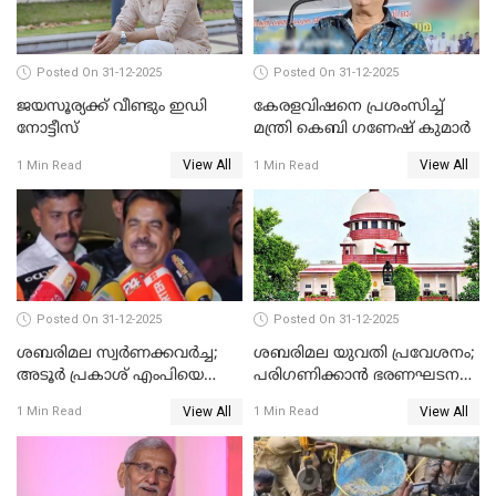
Posted On 31-12-2025
Posted On 31-12-2025
ജയസൂര്യക്ക് വീണ്ടും ഇഡി
കേരളവിഷനെ പ്രശംസിച്ച്
നോട്ടീസ്
മന്ത്രി കെബി ഗണേഷ് കുമാര്‍
View All
View All
1 Min Read
1 Min Read
Posted On 31-12-2025
Posted On 31-12-2025
ശബരിമല സ്വര്‍ണക്കവര്‍ച്ച;
ശബരിമല യുവതി പ്രവേശനം;
അടൂര്‍ പ്രകാശ് എംപിയെ
പരിഗണിക്കാന്‍ ഭരണഘടന
ചോദ്യം ചെയ്യാൻ SIT
ബെഞ്ച്
View All
View All
1 Min Read
1 Min Read