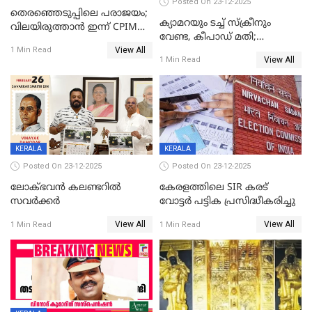
Posted On 23-12-2025
തെരഞ്ഞെടുപ്പിലെ പരാജയം;
ക്യാമറയും ടച്ച് സ്ക്രീനും
വിലയിരുത്താന്‍ ഇന്ന് CPIM
വേണ്ട, കീപാഡ് മതി;
യോഗം
View All
സ്ത്രീകൾക്ക് സ്മാർട്ട് ഫോൺ
1 Min Read
View All
1 Min Read
വിലക്കി രാജ്യത്തെ ഒരു
പഞ്ചായത്ത്
KERALA
KERALA
Posted On 23-12-2025
Posted On 23-12-2025
ലോക്ഭവൻ കലണ്ടറിൽ
കേരളത്തിലെ SIR കരട്
സവർക്കർ
വോട്ടര്‍ പട്ടിക പ്രസിദ്ധീകരിച്ചു
View All
View All
1 Min Read
1 Min Read