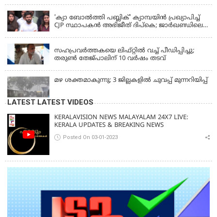
KERALA
'ക്യാ ബോൽത്തി പബ്ലിക്' ക്യാമ്പയിൻ പ്രഖ്യാപിച്ച്
CJP സ്ഥാപകൻ അഭിജീത് ദിപ്കെ; ജാർഖണ്ഡിലെ
വിദ്യാർത്ഥി പ്രക്ഷോഭത്തിലും മറുപടി
LATEST NEWS
സഹപ്രവർത്തകയെ ലിഫ്റ്റിൽ വച്ച് പീഡിപ്പിച്ചു;
തരുൺ തേജ്‌പാലിന് 10 വർഷം തടവ്
മഴ ശക്തമാകുന്നു; 3 ജില്ലകളിൽ ചുവപ്പ് മുന്നറിയിപ്പ്
LATEST LATEST VIDEOS
KERALAVISION NEWS MALAYALAM 24X7 LIVE:
KERALA UPDATES & BREAKING NEWS
Posted On 03-01-2023