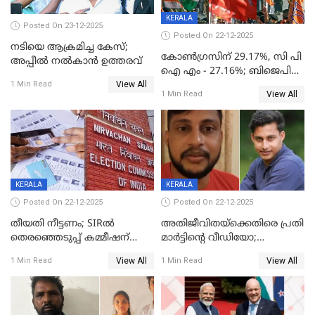
KERALA
Posted On 23-12-2025
Posted On 22-12-2025
നടിയെ ആക്രമിച്ച കേസ്;
കോൺഗ്രസിന് 29.17%, സി പി
അപ്പീൽ നൽകാൻ ഉത്തരവ്
ഐ എം - 27.16%; ബിജെപി
View All
20% കടന്നത്
1 Min Read
View All
1 Min Read
തിരുവനന്തപുരത്ത് മാത്രം,
തദ്ദേശത്തിലെ യഥാർത്ഥ
കണക്ക് പുറത്ത്
KERALA
KERALA
Posted On 22-12-2025
Posted On 22-12-2025
തീയതി നീട്ടണം; SIRൽ
അതിജീവിതയ്‌ക്കെതിരെ പ്രതി
തെരഞ്ഞെടുപ്പ് കമ്മീഷന്
മാർട്ടിന്റെ വീഡിയോ;
കത്തയച്ച് കേരളം
പ്രചരിപ്പിച്ച മൂന്നുപേർ
View All
View All
1 Min Read
1 Min Read
അറസ്റ്റിൽ; നൂറോളം
സൈറ്റുകളിൽ നിന്നും
വിഡിയോ നീക്കം ചെയ്യാനും
പൊലീസ്