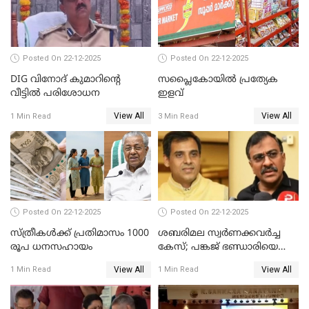
Posted On 22-12-2025
Posted On 22-12-2025
DIG വിനോദ് കുമാറിന്റെ
സപ്ലൈകോയിൽ പ്രത്യേക
വീട്ടില്‍ പരിശോധന
ഇളവ്
View All
View All
1 Min Read
3 Min Read
Posted On 22-12-2025
Posted On 22-12-2025
സ്ത്രീകള്‍ക്ക് പ്രതിമാസം 1000
ശബരിമല സ്വര്‍ണക്കവര്‍ച്ച
രൂപ ധനസഹായം
കേസ്; പങ്കജ് ഭണ്ഡാരിയെയും
ഗോവര്‍ധനെയും കസ്റ്റഡിയില്‍
View All
View All
1 Min Read
1 Min Read
വാങ്ങാന്‍ SIT