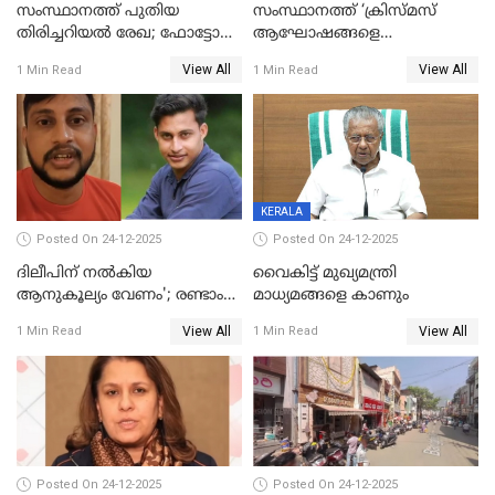
സംസ്ഥാനത്ത് പുതിയ
സംസ്ഥാനത്ത് ‘ക്രിസ്മസ്
തിരിച്ചറിയല്‍ രേഖ; ഫോട്ടോ
ആഘോഷങ്ങളെ
പതിപ്പിച്ച നേറ്റിവിറ്റി കാര്‍ഡ്
കടന്നാക്രമിയ്ക്കുന്നു; എല്ലാ
View All
View All
1 Min Read
1 Min Read
നല്‍കുമെന്ന് മുഖ്യമന്ത്രി; SIR
ആക്രമണങ്ങൾക്കും പിന്നിലും
ഹെല്‍പ് ഡസ്‌കുകള്‍
സംഘപരിവാർ’; മുഖ്യമന്ത്രി
ആരംഭിക്കാന്‍ മന്ത്രിസഭാ
യോഗ തീരുമാനം
KERALA
Posted On 24-12-2025
Posted On 24-12-2025
ദിലീപിന് നല്‍കിയ
വൈകിട്ട് മുഖ്യമന്ത്രി
ആനുകൂല്യം വേണം'; രണ്ടാം
മാധ്യമങ്ങളെ കാണും
പ്രതി മാര്‍ട്ടിന്‍
View All
View All
1 Min Read
1 Min Read
ഹൈക്കോടതിയില്‍
Posted On 24-12-2025
Posted On 24-12-2025