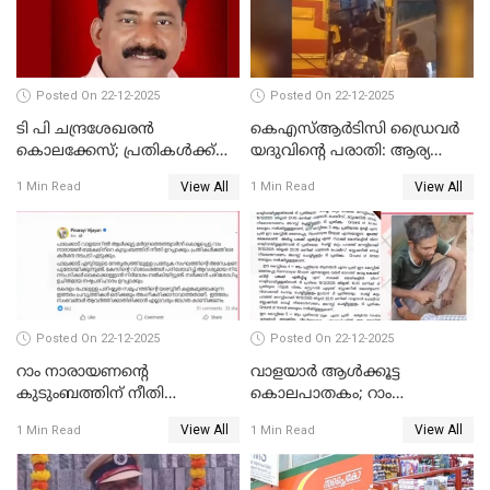
UDFലേക്കില്ലെന്നും
വിഷ്ണുപുരം ചന്ദ്രശേഖരൻ
Posted On 22-12-2025
Posted On 22-12-2025
ടി പി ചന്ദ്രശേഖരന്‍
കെഎസ്ആർടിസി ഡ്രൈവർ
കൊലക്കേസ്; പ്രതികള്‍ക്ക്
യദുവിന്റെ പരാതി: ആര്യ
വീണ്ടും പരോള്‍
രാജേന്ദ്രനും സച്ചിൻ ദേവിനും
View All
View All
1 Min Read
1 Min Read
കോടതി നോട്ടീസ്
Posted On 22-12-2025
Posted On 22-12-2025
റാം നാരായണന്റെ
വാളയാർ ആൾക്കൂട്ട
കുടുംബത്തിന് നീതി
കൊലപാതകം; റാം
ഉറപ്പാക്കും; പിണറായി
നാരായണൻ നേരിട്ടത് ക്രൂര
View All
View All
1 Min Read
1 Min Read
വിജയന്‍
പീഡനം