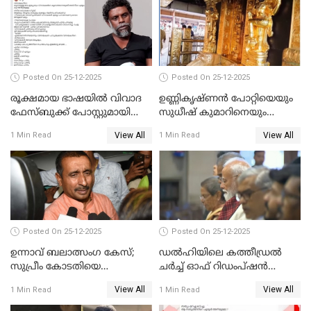
Posted On 25-12-2025
Posted On 25-12-2025
രൂക്ഷമായ ഭാഷയിൽ വിവാദ
ഉണ്ണികൃഷ്ണന്‍ പോറ്റിയെയും
ഫേസ്ബുക്ക് പോസ്റ്റുമായി
സുധീഷ് കുമാറിനെയും
നടൻ വിനായകൻ
വീണ്ടും ചോദ്യം ചെയ്ത് SIT
View All
View All
1 Min Read
1 Min Read
Posted On 25-12-2025
Posted On 25-12-2025
ഉന്നാവ് ബലാത്സംഗ കേസ്;
ഡൽഹിയിലെ കത്തീഡ്രൽ
സുപ്രീം കോടതിയെ
ചർച്ച് ഓഫ് റിഡംപ്ഷൻ
സമീപിക്കാനൊരുങ്ങി
സന്ദർശിച്ച് പ്രധാനമന്ത്രി
View All
View All
1 Min Read
1 Min Read
അതിജീവിത