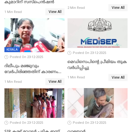
കുമാറിന് സസ്പെൻഷൻ
തയ്യാറെന്ന് CBI
View All
2 Min Read
View All
1 Min Read
KERALA
Posted On 23-12-2025
Posted On 23-12-2025
മെഡിസെപിന്റെ പ്രീമിയം തുക
ദിലീപും മഞ്ജുവും
വർധിപ്പിച്ചു
വേർപിരിഞ്ഞതിന് കാരണം
View All
ദിലീപ് മഞ്ജുവിന് നൽകിയ ആ
1 Min Read
View All
1 Min Read
പഴയ മൊബൈലിൽ നിന്ന്
കണ്ടെത്തിയ ചാറ്റിൽ
നിന്നാണ്; എട്ടാം പ്രതിക്ക്
മോട്ടീവ് ഉണ്ടായിരുന്നെന്നും
അഡ്വ. ടി.ബി മിനി
Posted On 23-12-2025
Posted On 23-12-2025
SIR കരട് വോട്ടര്‍ പട്ടിക ഇന്ന്
വാളയാർ