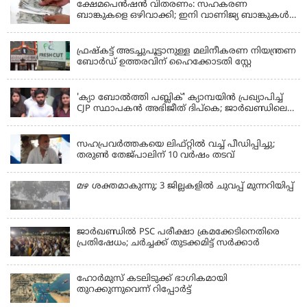
ക്ഷേമപെൻഷൻ വിതരണം: സഹകരണ
ബാങ്കുകളെ ഒഴിവാക്കി; ഇനി വാണിജ്യ ബാങ്കുകൾ
മാത്രം
KERALA
ഫ്രഷ്‌കട്ട് അടച്ചുപൂട്ടാനുള്ള മലിനീകരണ നിയന്ത്രണ
ബോർഡ് ഉത്തരവിന് ഹൈക്കോടതി സ്റ്റേ
KERALA
'ക്യാ ബോൽത്തി പബ്ലിക്' ക്യാമ്പയിൻ പ്രഖ്യാപിച്ച്
CJP സ്ഥാപകൻ അഭിജീത് ദിപ്കെ; ജാർഖണ്ഡിലെ
വിദ്യാർത്ഥി പ്രക്ഷോഭത്തിലും മറുപടി
LATEST NEWS
സഹപ്രവർത്തകയെ ലിഫ്റ്റിൽ വച്ച് പീഡിപ്പിച്ചു;
തരുൺ തേജ്‌പാലിന് 10 വർഷം തടവ്
മഴ ശക്തമാകുന്നു; 3 ജില്ലകളിൽ ചുവപ്പ് മുന്നറിയിപ്പ്
ജാര്‍ഖണ്ഡില്‍ PSC പരീക്ഷാ ക്രമക്കേടിനെതിരെ
പ്രതിഷേധം; ചര്‍ച്ചക്ക് തുടക്കമിട്ട് സർക്കാർ
ഹോര്‍മുസ് കടലിടുക്ക് ഭാഗികമായി
തുറക്കുന്നുവെന്ന് റിപ്പോര്‍ട്ട്