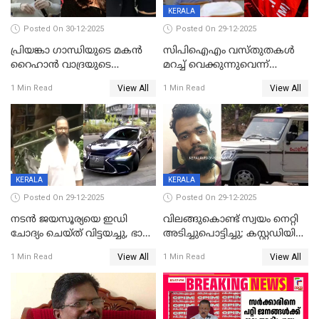
KERALA
Posted On 30-12-2025
Posted On 29-12-2025
പ്രിയങ്കാ ​ഗാന്ധിയുടെ മകൻ
സിപിഐഎം വസ്തുതകൾ
റൈഹാൻ വാദ്രയുടെ
മറച്ച് വെക്കുന്നുവെന്ന്
വിവാഹനിശ്ചയം
സിപിഐ, 'പത്മകുമാറിനെ
View All
View All
1 Min Read
1 Min Read
കഴിഞ്ഞതായി റിപ്പോർട്ട്
സംരക്ഷിച്ചത്
തിരിച്ചടിച്ചു',വെള്ളാപ്പള്ളിയെ
ന്യായീകരിക്കുന്നതിലും
CPIഎക്സിക്യൂട്ടീവിൽ
വിമർശനം
KERALA
KERALA
Posted On 29-12-2025
Posted On 29-12-2025
നടൻ ജയസൂര്യയെ ഇഡി
വിലങ്ങുകൊണ്ട് സ്വയം നെറ്റി
ചോദ്യം ചെയ്ത് വിട്ടയച്ചു, ഭാര്യ
അടിച്ചുപൊട്ടിച്ചു; കസ്റ്റഡിയിൽ
സരിതയുടെയും
എടുക്കുന്നതിനിടെ
View All
View All
1 Min Read
1 Min Read
മൊഴിയെടുത്തു
വധശ്രമക്കേസ് പ്രതി
വിലങ്ങുമായി രക്ഷപ്പെട്ടു;
വ്യാപക തെരച്ചിൽ