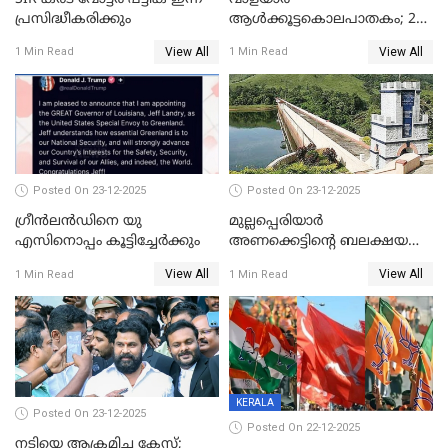
പ്രസിദ്ധീകരിക്കും
ആൾക്കൂട്ടകൊലപാതകം; 2
പേർ കൂടി കസ്റ്റഡിയിൽ
View All
View All
1 Min Read
1 Min Read
Posted On 23-12-2025
Posted On 23-12-2025
ഗ്രീന്‍ലന്‍ഡിനെ യു
മുല്ലപ്പെരിയാര്‍
എസിനൊപ്പം കൂട്ടിച്ചേര്‍ക്കും
അണക്കെട്ടിന്റെ ബലക്ഷയ
നിര്‍ണയം; പരിശോധന ഇന്ന്
View All
View All
1 Min Read
1 Min Read
തുടങ്ങും
KERALA
Posted On 23-12-2025
Posted On 22-12-2025
നടിയെ ആക്രമിച്ച കേസ്;