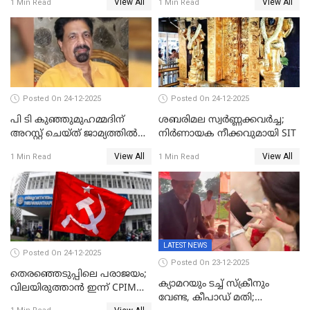
View All
View All
1 Min Read
1 Min Read
കോൺഗ്രസ്
Posted On 24-12-2025
Posted On 24-12-2025
പി ടി കുഞ്ഞുമുഹമ്മദിന്
ശബരിമല സ്വര്‍ണ്ണക്കവര്‍ച്ച;
അറസ്റ്റ് ചെയ്ത് ജാമ്യത്തില്‍
നിർണായക നീക്കവുമായി SIT
വിട്ടു
View All
View All
1 Min Read
1 Min Read
LATEST NEWS
Posted On 24-12-2025
Posted On 23-12-2025
തെരഞ്ഞെടുപ്പിലെ പരാജയം;
ക്യാമറയും ടച്ച് സ്ക്രീനും
വിലയിരുത്താന്‍ ഇന്ന് CPIM
വേണ്ട, കീപാഡ് മതി;
യോഗം