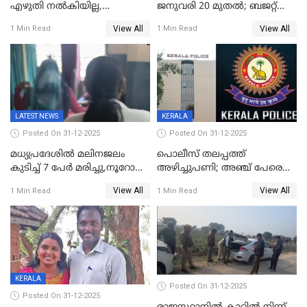
എഴുതി നൽകിയില്ല,
ജനുവരി 20 മുതല്‍; ബജറ്റ്
ജനങ്ങളെ
അവതരണം അവസാനവാരം;
View All
View All
1 Min Read
1 Min Read
തെറ്റിദ്ധരിപ്പിക്കരുത്,
മന്ത്രിസഭാ
സാങ്കൽപ്പിക കഥകൾ
യോഗതീരുമാനങ്ങൾ
പ്രചരിപ്പിക്കുന്നുവെന്നും
കടകംപള്ളി സുരേന്ദ്രൻ
LATEST NEWS
KERALA
Posted On 31-12-2025
Posted On 31-12-2025
മധ്യപ്രദേശിൽ മലിനജലം
പൊലീസ് തലപ്പത്ത്
കുടിച്ച് 7 പേർ മരിച്ചു,നൂറോളം
അഴിച്ചുപണി; അഞ്ച് പേരെ
പേർ ഗുരുതരാവസ്ഥയിൽ
ഐജി റാങ്കിലേക്ക്
View All
View All
1 Min Read
1 Min Read
ഉയർത്തി,അജിതാ ബീഗം
ക്രൈംബ്രാഞ്ച് ഐജി,
എസ്.ശ്യാംസുന്ദർ
ഇന്റലിജൻസ് ഐജി
KERALA
Posted On 31-12-2025
Posted On 31-12-2025