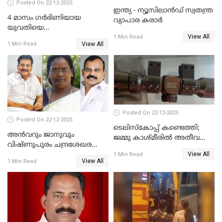
Posted On 22-12-2025
ഇന്ത്യ - ന്യൂസിലാൻഡ് സ്വതന്ത്ര
4 മാസം ഗർഭിണിയായ
വ്യാപാര കരാർ
യുവതിയെ
View All
വെട്ടിക്കൊലപ്പെടുത്തി
1 Min Read
View All
1 Min Read
പിതാവും സഹോദരനും;
ദുരഭിമാനക്കൊലയിൽ
നടുങ്ങി കർണാടക
Posted On 22-12-2025
Posted On 22-12-2025
ടെലിസ്‌കോപ്പ് കണ്ടെത്തി;
അൻവറും ജാനുവും
ജമ്മു കാശ്മീരില്‍ അതീവ
വിഷ്ണുപുരം ചന്ദ്രശേഖരന്റെ
ജാഗ്രത നിര്‍ദ്ദേശം
View All
പാർട്ടിയും UDF
1 Min Read
View All
1 Min Read
അസോസിയേറ്റ് അംഗങ്ങൾ;
അസോസിയേറ്റ്
അംഗമാകാനില്ലെന്നും
UDFലേക്കില്ലെന്നും
വിഷ്ണുപുരം ചന്ദ്രശേഖരൻ