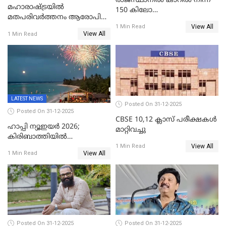
രാജസ്ഥാനിൽ കാറിൽ നിന്ന്
മഹാരാഷ്ട്രയിൽ
150 കിലോ
മതപരിവർത്തനം ആരോപിച്ചു
സ്ഫോടകവസ്തുക്കൾ
View All
അറസ്റ്റിലായ മലയാളി
1 Min Read
പിടികൂടി
View All
1 Min Read
വൈദികനും ഭാര്യയ്ക്കും
ഉൾപ്പെടെ 11പേർക്കും ജാമ്യം
LATEST NEWS
Posted On 31-12-2025
Posted On 31-12-2025
CBSE 10,12 ക്ലാസ് പരീക്ഷകള്‍
ഹാപ്പി ന്യൂഇയർ 2026;
മാറ്റിവച്ചു
കിരിബാത്തിയിൽ
View All
പുതുവർഷമെത്തി
1 Min Read
View All
1 Min Read
Posted On 31-12-2025
Posted On 31-12-2025