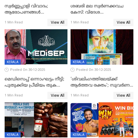
സ്വർണ്ണപ്പാളി വിവാദം;
ശബരി മല സ്വർണക്കവച
ആരോപണങ്ങൾ
കേസ്: വിദേശ
അവസാനിക്കുന്നില്ല
വ്യവസായിയുടെ ആരോപണം
View All
View All
1 Min Read
1 Min Read
നിഷേധിച്ച് ഡി മണി
KERALA
KERALA
Posted On 30-12-2025
Posted On 30-12-2025
മെഡിസെപ്പ് ഒന്നാംഘട്ടം നീട്ടി;
'ശിവലിംഗത്തിലേയ്ക്ക്
പുതുക്കിയ പ്രീമിയം തുക
ആര്‍ത്തവ രക്തം'; സുവര്‍ണ
ഈടാക്കുക ജനുവരി 31
കേരളം ലോട്ടറിയിലെ
View All
View All
1 Min Read
1 Min Read
മുതൽ
ചിത്രത്തിനെതിരെ ഹിന്ദു
ഐക്യവേദി പരാതി നൽകി
KERALA
KERALA