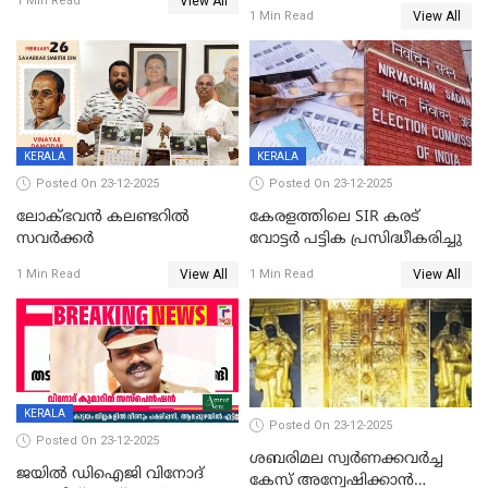
View All
സ്ത്രീകൾക്ക് സ്മാർട്ട് ഫോൺ
1 Min Read
View All
1 Min Read
വിലക്കി രാജ്യത്തെ ഒരു
പഞ്ചായത്ത്
KERALA
KERALA
Posted On 23-12-2025
Posted On 23-12-2025
ലോക്ഭവൻ കലണ്ടറിൽ
കേരളത്തിലെ SIR കരട്
സവർക്കർ
വോട്ടര്‍ പട്ടിക പ്രസിദ്ധീകരിച്ചു
View All
View All
1 Min Read
1 Min Read
KERALA
Posted On 23-12-2025
Posted On 23-12-2025
ശബരിമല സ്വര്‍ണക്കവര്‍ച്ച
ജയിൽ ഡിഐജി വിനോദ്
കേസ് അന്വേഷിക്കാന്‍