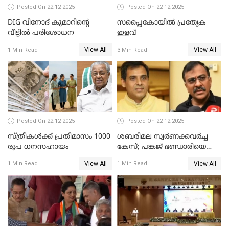
Posted On 22-12-2025
Posted On 22-12-2025
DIG വിനോദ് കുമാറിന്റെ
സപ്ലൈകോയിൽ പ്രത്യേക
വീട്ടില്‍ പരിശോധന
ഇളവ്
View All
View All
1 Min Read
3 Min Read
Posted On 22-12-2025
Posted On 22-12-2025
സ്ത്രീകള്‍ക്ക് പ്രതിമാസം 1000
ശബരിമല സ്വര്‍ണക്കവര്‍ച്ച
രൂപ ധനസഹായം
കേസ്; പങ്കജ് ഭണ്ഡാരിയെയും
ഗോവര്‍ധനെയും കസ്റ്റഡിയില്‍
View All
View All
1 Min Read
1 Min Read
വാങ്ങാന്‍ SIT