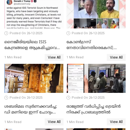
Posted On 26-12-2025
Posted On 26-12-2025
നൈജീരിയയിലെ ISIS
കോണ്‍ഗ്രസ്
കേന്ദ്രങ്ങളെ ആക്രമിച്ചുവെന്ന്
നേതാവിനെതിരെകേസ്;
ട്രംപ്
മുഖ്യമന്ത്രിയും ഉണ്ണികൃഷ്ണന്‍
View All
View All
1 Min Read
1 Min Read
പോറ്റിയും ഒപ്പമുള്ള AI ചിത്രം
പങ്കുവെച്ചു
Posted On 26-12-2025
Posted On 26-12-2025
ശബരിമല സ്വര്‍ണക്കവര്‍ച്ച;
രാജ്യത്ത് വര്‍ധിപ്പിച്ച ട്രെയിന്‍
ഡി മണിയെ ഇന്ന് ചോദ്യം
നിരക്ക് പ്രാബല്യത്തില്‍
ചെയ്യും
View All
View All
1 Min Read
1 Min Read