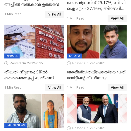
കോൺഗ്രസിന് 29.17%, സി പി
അപ്പീൽ നൽകാൻ ഉത്തരവ്
ഐ എം - 27.16%; ബിജെപി
View All
20% കടന്നത്
1 Min Read
View All
1 Min Read
തിരുവനന്തപുരത്ത് മാത്രം,
തദ്ദേശത്തിലെ യഥാർത്ഥ
കണക്ക് പുറത്ത്
KERALA
KERALA
Posted On 22-12-2025
Posted On 22-12-2025
തീയതി നീട്ടണം; SIRൽ
അതിജീവിതയ്‌ക്കെതിരെ പ്രതി
തെരഞ്ഞെടുപ്പ് കമ്മീഷന്
മാർട്ടിന്റെ വീഡിയോ;
കത്തയച്ച് കേരളം
പ്രചരിപ്പിച്ച മൂന്നുപേർ
View All
View All
1 Min Read
1 Min Read
അറസ്റ്റിൽ; നൂറോളം
സൈറ്റുകളിൽ നിന്നും
വിഡിയോ നീക്കം ചെയ്യാനും
പൊലീസ്
LATEST NEWS
Posted On 22-12-2025