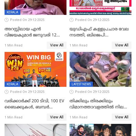
KERALA
Posted On 29-12-2025
Posted On 29-12-2025
അറസ്റ്റിലായ എൻ
യുഡിഎഫ് കള്ളപ്രചാര വേല
വിജയകുമാർ ജനുവരി 12
നടത്തി, ബിജെപി
വരെ റിമാൻഡിൽ;
ഹിന്ദുവർഗീയത പ്രചരിപ്പിച്ചു,
View All
View All
1 Min Read
1 Min Read
ജാമ്യാപേക്ഷ ഈ മാസം 31ന്
ശബരിമല അത്ര
പരിഗണിക്കും
തിരിച്ചടിയായില്ല,സർക്കാരിനെക്കുറ
ജനങ്ങൾക്ക് മികച്ച
അഭിപ്രായം, എല്‍ഡിഎഫ്
അധികാരം നിലനിര്‍ത്തും,
ലോക്സഭ
തെരഞ്ഞെടുപ്പിനേക്കാൾ 17
KERALA
LATEST NEWS
ലക്ഷം വോട്ട് ലഭിച്ചു
Posted On 29-12-2025
Posted On 29-12-2025
വരിക്കാർക്ക് 200 ടിവി, 100 EV
തിക്കിലും തിരക്കിലും
ബൈക്കുകൾ, ബമ്പർ
വിമാനത്താവളത്തില്‍ നിലത്ത്
സമ്മാനമായി EV കാർ
വീണ് വിജയ്
View All
View All
1 Min Read
1 Min Read
ഉൾപ്പെടെ 2 കോടി രൂപയുടെ
സമ്മാനങ്ങളുമായി
കേരളവിഷൻ ബ്രോഡ്ബാൻഡ്