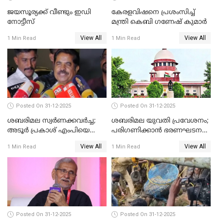
ജയസൂര്യക്ക് വീണ്ടും ഇഡി
കേരളവിഷനെ പ്രശംസിച്ച്
നോട്ടീസ്
മന്ത്രി കെബി ഗണേഷ് കുമാര്‍
View All
View All
1 Min Read
1 Min Read
Posted On 31-12-2025
Posted On 31-12-2025
ശബരിമല സ്വര്‍ണക്കവര്‍ച്ച;
ശബരിമല യുവതി പ്രവേശനം;
അടൂര്‍ പ്രകാശ് എംപിയെ
പരിഗണിക്കാന്‍ ഭരണഘടന
ചോദ്യം ചെയ്യാൻ SIT
ബെഞ്ച്
View All
View All
1 Min Read
1 Min Read
Posted On 31-12-2025
Posted On 31-12-2025