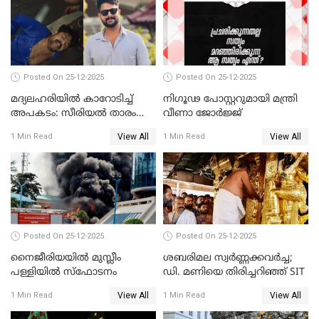
Posted On 25-12-2025
Posted On 25-12-2025
മദ്യലഹരിയിൽ കാറോടിച്ച്
നിഗൂഢ പോസ്റ്ററുമായി മന്ത്രി
അപകടം: സീരിയൽ താരം
വീണാ ജോർജ്ജ്
സിദ്ധാർത്ഥ് പ്രഭുവിനെതിരെ
View All
View All
1 Min Read
1 Min Read
കേസെടുത്തു
Posted On 25-12-2025
Posted On 25-12-2025
നൈജീരിയയിൽ മുസ്ലീം
ശബരിമല സ്വര്‍ണ്ണക്കവര്‍ച്ച;
പള്ളിയില്‍ സ്‌ഫോടനം
ഡി. മണിയെ തിരിച്ചറിഞ്ഞ് SIT
View All
View All
1 Min Read
1 Min Read