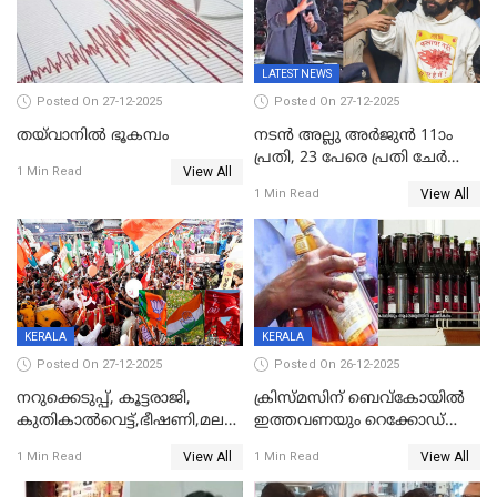
കണക്ട്&വിൻ
LATEST NEWS
Posted On 27-12-2025
Posted On 27-12-2025
തയ്‌വാനിൽ ഭൂകമ്പം
നടൻ അല്ലു അർജുൻ 11ാം
പ്രതി, 23 പേരെ പ്രതി ചേർത്ത്
View All
1 Min Read
കുറ്റപത്രം സമർപ്പിച്ചു
View All
1 Min Read
KERALA
KERALA
Posted On 27-12-2025
Posted On 26-12-2025
നറുക്കെടുപ്പ്, കൂട്ടരാജി,
ക്രിസ്മസിന് ബെവ്‌കോയിൽ
കുതികാൽവെട്ട്,ഭീഷണി,മലബാറിലാകട്ടെ
ഇത്തവണയും റെക്കോഡ്
ട്വിസ്റ്റോട് ട്വിസ്റ്റും; അടിമുടി
വിൽപ്പന;കഴിഞ്ഞവർഷത്തേക്ക
View All
View All
1 Min Read
1 Min Read
നാടകീയമായി പഞ്ചായത്ത്
53 കോടി രൂപയുടെ അധിക
പ്രസിഡന്‍റ് തെരഞ്ഞെടുപ്പ്
വിൽപ്പന; മലയാളി കുടിച്ചു