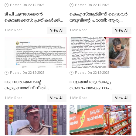
Posted On 22-12-2025
Posted On 22-12-2025
ടി പി ചന്ദ്രശേഖരന്‍
കെഎസ്ആർടിസി ഡ്രൈവർ
കൊലക്കേസ്; പ്രതികള്‍ക്ക്
യദുവിന്റെ പരാതി: ആര്യ
വീണ്ടും പരോള്‍
രാജേന്ദ്രനും സച്ചിൻ ദേവിനും
View All
View All
1 Min Read
1 Min Read
കോടതി നോട്ടീസ്
Posted On 22-12-2025
Posted On 22-12-2025
റാം നാരായണന്റെ
വാളയാർ ആൾക്കൂട്ട
കുടുംബത്തിന് നീതി
കൊലപാതകം; റാം
ഉറപ്പാക്കും; പിണറായി
നാരായണൻ നേരിട്ടത് ക്രൂര
View All
View All
1 Min Read
1 Min Read
വിജയന്‍
പീഡനം