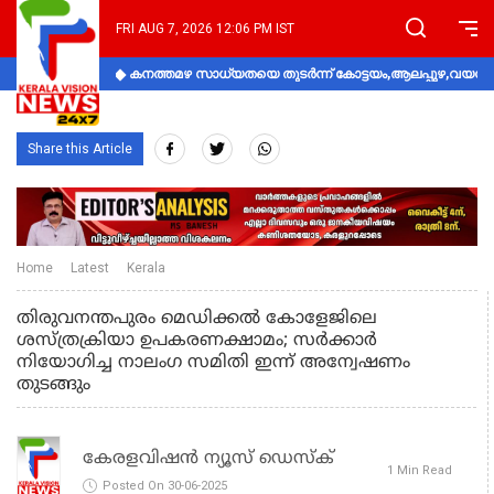
FRI AUG 7, 2026 12:06 PM IST
കനത്തമഴ സാധ്യതയെ തുടർന്ന് കോട്ടയം,ആലപ്പുഴ,വയനാട്
Share this Article
Home
Latest
Kerala
തിരുവനന്തപുരം മെഡിക്കൽ കോളേജിലെ
ശസ്ത്രക്രിയാ ഉപകരണക്ഷാമം; സർക്കാർ
നിയോഗിച്ച നാലംഗ സമിതി ഇന്ന് അന്വേഷണം
തുടങ്ങും
കേരളവിഷൻ ന്യൂസ് ഡെസ്‌ക്
1 Min Read
Posted On 30-06-2025