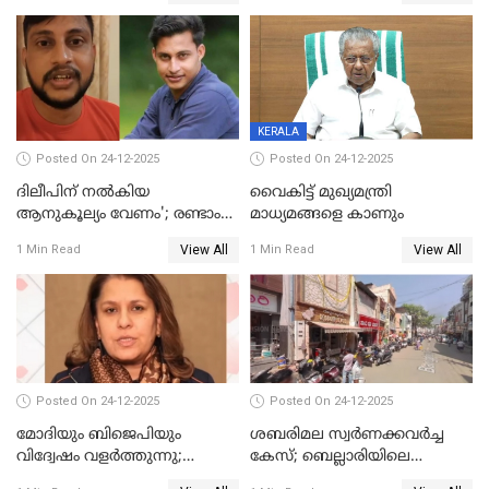
ഹെല്‍പ് ഡസ്‌കുകള്‍
സംഘപരിവാർ’; മുഖ്യമന്ത്രി
ആരംഭിക്കാന്‍ മന്ത്രിസഭാ
യോഗ തീരുമാനം
KERALA
Posted On 24-12-2025
Posted On 24-12-2025
ദിലീപിന് നല്‍കിയ
വൈകിട്ട് മുഖ്യമന്ത്രി
ആനുകൂല്യം വേണം'; രണ്ടാം
മാധ്യമങ്ങളെ കാണും
പ്രതി മാര്‍ട്ടിന്‍
View All
View All
1 Min Read
1 Min Read
ഹൈക്കോടതിയില്‍
Posted On 24-12-2025
Posted On 24-12-2025
മോദിയും ബിജെപിയും
ശബരിമല സ്വര്‍ണക്കവര്‍ച്ച
വിദ്വേഷം വളർത്തുന്നു;
കേസ്; ബെല്ലാരിയിലെ
പ്രതിഷേധവിമായി
ജ്വല്ലറിയില്‍ പരിശോധന