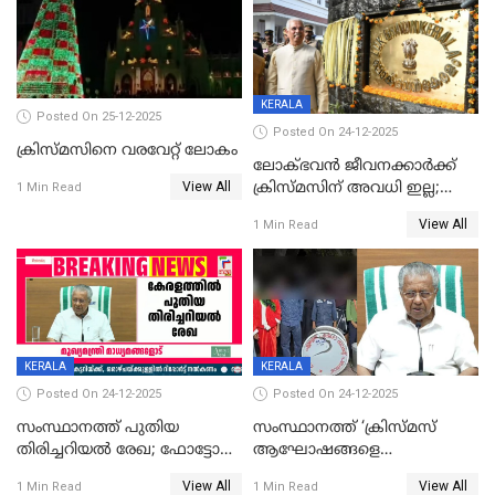
KERALA
Posted On 25-12-2025
Posted On 24-12-2025
ക്രിസ്മസിനെ വരവേറ്റ് ലോകം
ലോക്ഭവൻ ജീവനക്കാർക്ക്
View All
ക്രിസ്മസിന് അവധി ഇല്ല;
1 Min Read
ഹാജരാവാൻ ഉത്തരവ്
View All
1 Min Read
KERALA
KERALA
Posted On 24-12-2025
Posted On 24-12-2025
സംസ്ഥാനത്ത് പുതിയ
സംസ്ഥാനത്ത് ‘ക്രിസ്മസ്
തിരിച്ചറിയല്‍ രേഖ; ഫോട്ടോ
ആഘോഷങ്ങളെ
പതിപ്പിച്ച നേറ്റിവിറ്റി കാര്‍ഡ്
കടന്നാക്രമിയ്ക്കുന്നു; എല്ലാ
View All
View All
1 Min Read
1 Min Read
നല്‍കുമെന്ന് മുഖ്യമന്ത്രി; SIR
ആക്രമണങ്ങൾക്കും പിന്നിലും