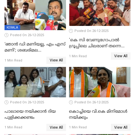
തീർത്തത് 333 കോടിയുടെ
മദ്യം
KERALA
Posted On 26-12-2025
Posted On 26-12-2025
'കെ സി വേണുഗോപാല്‍
‘ഞാൻ ഡി മണിയല്ല, എം എസ്
ഗ്രൂപ്പിലെ ചിലരാണ് തന്നെ
മണി’; ശബരിമല
തഴഞ്ഞത്'; ലാലി ജെയിംസ്
View All
സ്വർണക്കവർച്ചയുമായി ഒരു
1 Min Read
View All
1 Min Read
ബന്ധവും ഇല്ലെന്ന് എസ്ഐടി
ചോദ്യം ചെയ്ത ദിണ്ടിഗലിലെ
വ്യവസായി
Posted On 26-12-2025
Posted On 26-12-2025
പാലായെ നയിക്കാന്‍ ദിയ
കൊച്ചിയെ വി.കെ മിനിമോള്‍
പുളിക്കക്കണ്ടം
നയിക്കും
View All
View All
1 Min Read
1 Min Read