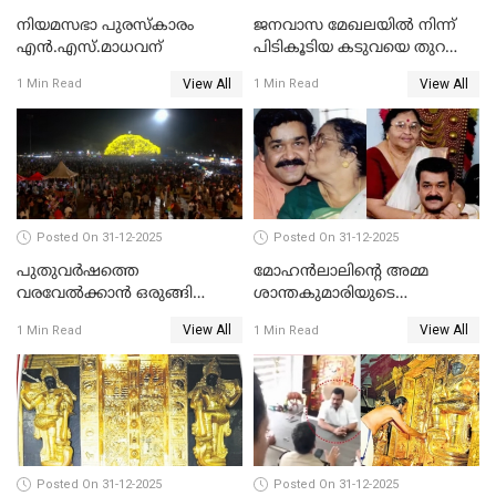
നിയമസഭാ പുരസ്‌കാരം
ജനവാസ മേഖലയിൽ നിന്ന്
എൻ.എസ്.മാധവന്
പിടികൂടിയ കടുവയെ തുറന്നു
വിട്ടു
View All
View All
1 Min Read
1 Min Read
Posted On 31-12-2025
Posted On 31-12-2025
പുതുവര്‍ഷത്തെ
മോഹന്‍ലാലിന്റെ അമ്മ
വരവേല്‍ക്കാന്‍ ഒരുങ്ങി
ശാന്തകുമാരിയുടെ
ലോകം
സംസ്‌കാരം ഇന്ന്
View All
View All
1 Min Read
1 Min Read
Posted On 31-12-2025
Posted On 31-12-2025